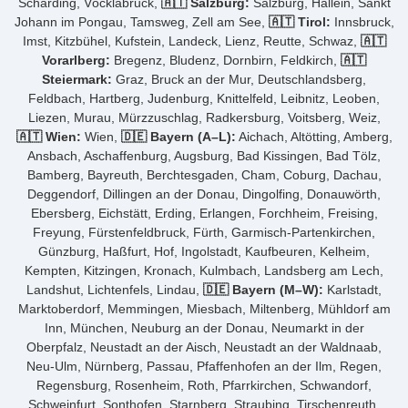
Schärding, Vöcklabruck,
🇦🇹 Salzburg:
Salzburg, Hallein, Sankt
Johann im Pongau, Tamsweg, Zell am See,
🇦🇹 Tirol:
Innsbruck,
Imst, Kitzbühel, Kufstein, Landeck, Lienz, Reutte, Schwaz,
🇦🇹
Vorarlberg:
Bregenz, Bludenz, Dornbirn, Feldkirch,
🇦🇹
Steiermark:
Graz, Bruck an der Mur, Deutschlandsberg,
Feldbach, Hartberg, Judenburg, Knittelfeld, Leibnitz, Leoben,
Liezen, Murau, Mürzzuschlag, Radkersburg, Voitsberg, Weiz,
🇦🇹 Wien:
Wien,
🇩🇪 Bayern (A–L):
Aichach, Altötting, Amberg,
Ansbach, Aschaffenburg, Augsburg, Bad Kissingen, Bad Tölz,
Bamberg, Bayreuth, Berchtesgaden, Cham, Coburg, Dachau,
Deggendorf, Dillingen an der Donau, Dingolfing, Donauwörth,
Ebersberg, Eichstätt, Erding, Erlangen, Forchheim, Freising,
Freyung, Fürstenfeldbruck, Fürth, Garmisch-Partenkirchen,
Günzburg, Haßfurt, Hof, Ingolstadt, Kaufbeuren, Kelheim,
Kempten, Kitzingen, Kronach, Kulmbach, Landsberg am Lech,
Landshut, Lichtenfels, Lindau,
🇩🇪 Bayern (M–W):
Karlstadt,
Marktoberdorf, Memmingen, Miesbach, Miltenberg, Mühldorf am
Inn, München, Neuburg an der Donau, Neumarkt in der
Oberpfalz, Neustadt an der Aisch, Neustadt an der Waldnaab,
Neu-Ulm, Nürnberg, Passau, Pfaffenhofen an der Ilm, Regen,
Regensburg, Rosenheim, Roth, Pfarrkirchen, Schwandorf,
Schweinfurt, Sonthofen, Starnberg, Straubing, Tirschenreuth,