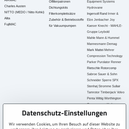
AIRMAC
Ölfilterpatronen
Equipment Systems
Charles Austen
Dichtungskits
Hydrovane
NITTO (MEDO / Nitto Kohki)
Filterkomplettsätze
Ingersoll Rand
Irmer &
Alita
Zubehör & Betriebsstoffe
Elze
Jenbacher
Joy
FujiMAC
für Vakuumpumpen
Kaeser
Knecht - MAHLE-
Gruppe
Leybold
Mahle
Mann & Hummel
Mannesmann Demag
Mark
Mattei
Mehrer
Compression Technology
Parker
Purolator
Renner
Rietschle
Rotorcomp
Sabroe
Sauer & Sohn
Schneider
Sperre
SPX
Stenhøj
Stromme
Sullair
Tamrotor
Timberjack
Volvo
Penta
Wittig
Worthington
Creyssensac
York
Datenschutz-Einstellungen
Alle Ersatzteile
Wir verwenden Cookies, um Ihren Besuch auf dieser Website zu
30+ Jahre Erfahrung
Lagerware
Original & Kompatibel