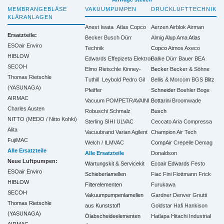
MEMBRANGEBLÄSE
VAKUUMPUMPEN
DRUCKLUFTTECHNIK
KLÄRANLAGEN
Anest Iwata
Atlas Copco
Aerzen
Airblok
Airman
Ersatzteile:
Becker
Busch
Dürr
Almig
Alup
Ama
Atlas
ESOair Enviro
Technik
Copco
Atmos
Axeco
HIBLOW
Edwards
Effepizeta
Elektror
Balke Dürr
Bauer
BEA
SECOH
Elmo Rietschle
Kinney-
Becker
Becker & Söhne
Thomas Rietschle
Tuthill
Leybold
Pedro Gil
Bellis & Morcom
BGS
Blitz
(YASUNAGA)
Pfeiffer
Schneider
Boehler
Boge
AIRMAC
Vacuum
POMPETRAVAINI
Bottarini
Broomwade
Charles Austen
Robuschi
Schmalz
Busch
NITTO (MEDO / Nitto Kohki)
Sterling SIHI
ULVAC
Ceccato Aria Compressa
Alita
Vacuubrand
Varian Agilent
Champion Air Tech
FujiMAC
Welch / ILMVAC
CompAir
Crepelle
Demag
Alle Ersatzteile
Alle Ersatzteile
Donaldson
Neue Luftpumpen:
Wartungskit & Servicekit
Ecoair
Edwards
Festo
ESOair Enviro
Schieberlamellen
Fiac
Fini
Flottmann
Frick
HIBLOW
Filterelementen
Furukawa
SECOH
Vakuumpumpenlamellen
Gardner Denver
Gnutti
Thomas Rietschle
aus Kunststoff
Goldstar
Hafi
Hankison
(YASUNAGA)
Ölabscheideelementen
Hatlapa
Hitachi Industrial