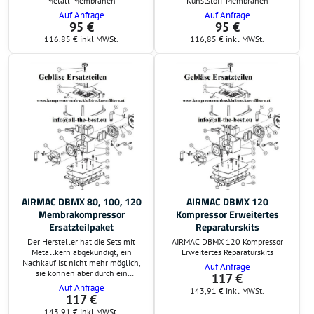
Metall-Membranen
Kunststoff-Membranen
Auf Anfrage
Auf Anfrage
95 €
95 €
116,85 €
inkl MWSt.
116,85 €
inkl MWSt.
AIRMAC DBMX 80, 100, 120
AIRMAC DBMX 120
Membrakompressor
Kompressor Erweitertes
Ersatzteilpaket
Reparaturskits
Der Hersteller hat die Sets mit
AIRMAC DBMX 120 Kompressor
Metallkern abgekündigt, ein
Erweitertes Reparaturskits
Nachkauf ist nicht mehr möglich,
Auf Anfrage
sie können aber durch ein
117 €
Komplettset mit Kunststoffkern
Auf Anfrage
143,91 €
inkl MWSt.
ersetzt werden. Dieses Set ist für
117 €
die Gebläse DBMX 80, 100 und
143,91 €
inkl MWSt.