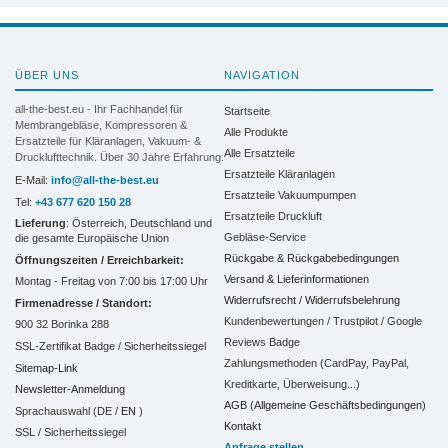
ÜBER UNS
NAVIGATION
all-the-best.eu - Ihr Fachhandel für
Startseite
Membrangebläse, Kompressoren &
Alle Produkte
Ersatzteile für Kläranlagen, Vakuum- &
Alle Ersatzteile
Drucklufttechnik. Über 30 Jahre Erfahrung.
Ersatzteile Kläranlagen
E-Mail:
info@all-the-best.eu
Ersatzteile Vakuumpumpen
Tel:
+43 677 620 150 28
Ersatzteile Druckluft
Lieferung
: Österreich, Deutschland und
Gebläse-Service
die gesamte Europäische Union
Rückgabe & Rückgabebedingungen
Öffnungszeiten / Erreichbarkeit:
Versand & Lieferinformationen
Montag - Freitag von 7:00 bis 17:00 Uhr
Widerrufsrecht / Widerrufsbelehrung
Firmenadresse / Standort:
Kundenbewertungen / Trustpilot / Google
900 32 Borinka 288
Reviews Badge
SSL-Zertifikat Badge / Sicherheitssiegel
Zahlungsmethoden (CardPay, PayPal,
Sitemap-Link
Kreditkarte, Überweisung...)
Newsletter-Anmeldung
AGB (Allgemeine Geschäftsbedingungen)
Sprachauswahl (DE /
EN
)
Kontakt
SSL / Sicherheitssiegel
Anfrage stellen