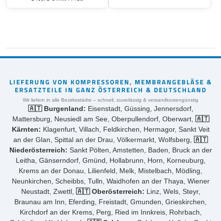
dieses für DBMX 120 geeignet.
LIEFERUNG VON KOMPRESSOREN, MEMBRANGEBLÄSE &
ERSATZTEILE IN GANZ ÖSTERREICH & DEUTSCHLAND
Wir liefern in alle Bezirksstädte – schnell, zuverlässig & versandkostengünstig
🇦🇹 Burgenland:
Eisenstadt, Güssing, Jennersdorf,
Mattersburg, Neusiedl am See, Oberpullendorf, Oberwart,
🇦🇹
Kärnten:
Klagenfurt, Villach, Feldkirchen, Hermagor, Sankt Veit
an der Glan, Spittal an der Drau, Völkermarkt, Wolfsberg,
🇦🇹
Niederösterreich:
Sankt Pölten, Amstetten, Baden, Bruck an der
Leitha, Gänserndorf, Gmünd, Hollabrunn, Horn, Korneuburg,
Krems an der Donau, Lilienfeld, Melk, Mistelbach, Mödling,
Neunkirchen, Scheibbs, Tulln, Waidhofen an der Thaya, Wiener
Neustadt, Zwettl,
🇦🇹 Oberösterreich:
Linz, Wels, Steyr,
Braunau am Inn, Eferding, Freistadt, Gmunden, Grieskirchen,
Kirchdorf an der Krems, Perg, Ried im Innkreis, Rohrbach,