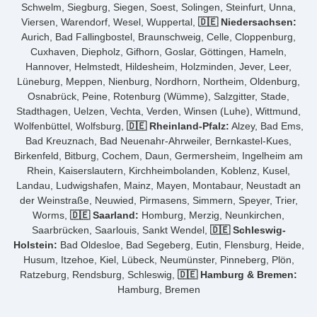
Schwelm, Siegburg, Siegen, Soest, Solingen, Steinfurt, Unna,
Viersen, Warendorf, Wesel, Wuppertal,
🇩🇪 Niedersachsen:
Aurich, Bad Fallingbostel, Braunschweig, Celle, Cloppenburg,
Cuxhaven, Diepholz, Gifhorn, Goslar, Göttingen, Hameln,
Hannover, Helmstedt, Hildesheim, Holzminden, Jever, Leer,
Lüneburg, Meppen, Nienburg, Nordhorn, Northeim, Oldenburg,
Osnabrück, Peine, Rotenburg (Wümme), Salzgitter, Stade,
Stadthagen, Uelzen, Vechta, Verden, Winsen (Luhe), Wittmund,
Wolfenbüttel, Wolfsburg,
🇩🇪 Rheinland-Pfalz:
Alzey, Bad Ems,
Bad Kreuznach, Bad Neuenahr-Ahrweiler, Bernkastel-Kues,
Birkenfeld, Bitburg, Cochem, Daun, Germersheim, Ingelheim am
Rhein, Kaiserslautern, Kirchheimbolanden, Koblenz, Kusel,
Landau, Ludwigshafen, Mainz, Mayen, Montabaur, Neustadt an
der Weinstraße, Neuwied, Pirmasens, Simmern, Speyer, Trier,
Worms,
🇩🇪 Saarland:
Homburg, Merzig, Neunkirchen,
Saarbrücken, Saarlouis, Sankt Wendel,
🇩🇪 Schleswig-
Holstein:
Bad Oldesloe, Bad Segeberg, Eutin, Flensburg, Heide,
Husum, Itzehoe, Kiel, Lübeck, Neumünster, Pinneberg, Plön,
Ratzeburg, Rendsburg, Schleswig,
🇩🇪 Hamburg & Bremen:
Hamburg, Bremen