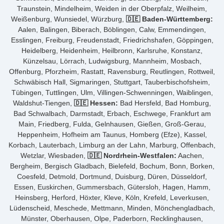
Traunstein, Mindelheim, Weiden in der Oberpfalz, Weilheim,
Weißenburg, Wunsiedel, Würzburg,
🇩🇪 Baden-Württemberg:
Aalen, Balingen, Biberach, Böblingen, Calw, Emmendingen,
Esslingen, Freiburg, Freudenstadt, Friedrichshafen, Göppingen,
Heidelberg, Heidenheim, Heilbronn, Karlsruhe, Konstanz,
Künzelsau, Lörrach, Ludwigsburg, Mannheim, Mosbach,
Offenburg, Pforzheim, Rastatt, Ravensburg, Reutlingen, Rottweil,
Schwäbisch Hall, Sigmaringen, Stuttgart, Tauberbischofsheim,
Tübingen, Tuttlingen, Ulm, Villingen-Schwenningen, Waiblingen,
Waldshut-Tiengen,
🇩🇪 Hessen:
Bad Hersfeld, Bad Homburg,
Bad Schwalbach, Darmstadt, Erbach, Eschwege, Frankfurt am
Main, Friedberg, Fulda, Gelnhausen, Gießen, Groß-Gerau,
Heppenheim, Hofheim am Taunus, Homberg (Efze), Kassel,
Korbach, Lauterbach, Limburg an der Lahn, Marburg, Offenbach,
Wetzlar, Wiesbaden,
🇩🇪 Nordrhein-Westfalen:
Aachen,
Bergheim, Bergisch Gladbach, Bielefeld, Bochum, Bonn, Borken,
Coesfeld, Detmold, Dortmund, Duisburg, Düren, Düsseldorf,
Essen, Euskirchen, Gummersbach, Gütersloh, Hagen, Hamm,
Heinsberg, Herford, Höxter, Kleve, Köln, Krefeld, Leverkusen,
Lüdenscheid, Meschede, Mettmann, Minden, Mönchengladbach,
Münster, Oberhausen, Olpe, Paderborn, Recklinghausen,