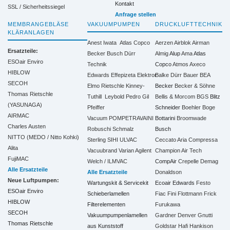
Kontakt
SSL / Sicherheitssiegel
Anfrage stellen
MEMBRANGEBLÄSE
VAKUUMPUMPEN
DRUCKLUFTTECHNIK
KLÄRANLAGEN
Anest Iwata
Atlas Copco
Aerzen
Airblok
Airman
Ersatzteile:
Becker
Busch
Dürr
Almig
Alup
Ama
Atlas
ESOair Enviro
Technik
Copco
Atmos
Axeco
HIBLOW
Edwards
Effepizeta
Elektror
Balke Dürr
Bauer
BEA
SECOH
Elmo Rietschle
Kinney-
Becker
Becker & Söhne
Thomas Rietschle
Tuthill
Leybold
Pedro Gil
Bellis & Morcom
BGS
Blitz
(YASUNAGA)
Pfeiffer
Schneider
Boehler
Boge
AIRMAC
Vacuum
POMPETRAVAINI
Bottarini
Broomwade
Charles Austen
Robuschi
Schmalz
Busch
NITTO (MEDO / Nitto Kohki)
Sterling SIHI
ULVAC
Ceccato Aria Compressa
Alita
Vacuubrand
Varian Agilent
Champion Air Tech
FujiMAC
Welch / ILMVAC
CompAir
Crepelle
Demag
Alle Ersatzteile
Alle Ersatzteile
Donaldson
Neue Luftpumpen:
Wartungskit & Servicekit
Ecoair
Edwards
Festo
ESOair Enviro
Schieberlamellen
Fiac
Fini
Flottmann
Frick
HIBLOW
Filterelementen
Furukawa
SECOH
Vakuumpumpenlamellen
Gardner Denver
Gnutti
Thomas Rietschle
aus Kunststoff
Goldstar
Hafi
Hankison