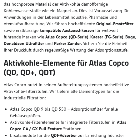
das hochporöse Material der Aktivkohle dampfförmige
Kohlenwasserstoffe wie ein Magnet an. Dies ist Voraussetzung für
Anwendungen in der Lebensmittelindustrie, Pharmazie und
Atemluftaufbereitung. Wir führen hocheffiziente
Original-Ersatzfilter
sowie erstklassige
kompatible Austauschkerzen
für weltweit
führende Marken wie
Atlas Copco (QD-Serie)
,
Kaeser (FG-Serie)
,
Boge
,
Donaldson Ultrafilter
und
Parker Zander
. Sichern Sie die Reinheit
Ihrer Druckluft durch regelmäßige Wartung der Adsorptionsstufe.
Aktivkohle-Elemente für Atlas Copco
(QD, QD+, QDT)
Atlas Copco nutzt in seinen Aufbereitungssystemen hocheffektive
Aktivkohle-Filterstufen. Wir liefern alle Elementtypen für die
industrielle Filtration:
Atlas Copco QD 9 bis QD 550 – Adsorptionsfilter für alle
Gehäusegrößen.
Aktivkohle-Filterelemente für integrierte Filterstufen in
Atlas
Copco GA / GX Full Feature
Stationen.
Ersatzmodule für die
QDT-Adsorber
zur Erreichung höchster