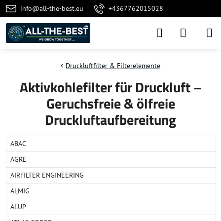
info@all-the-best.eu
+4367762015028
Druckluftfilter & Filterelemente
Aktivkohlefilter für Druckluft –
Geruchsfreie & ölfreie
Druckluftaufbereitung
ABAC
AGRE
AIRFILTER ENGINEERING
ALMIG
ALUP