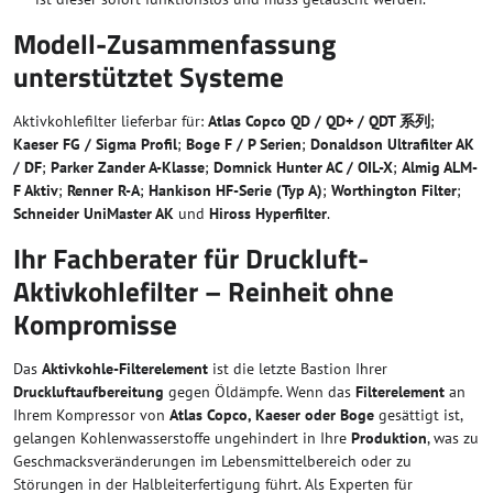
Modell-Zusammenfassung
unterstütztet Systeme
Aktivkohlefilter lieferbar für:
Atlas Copco QD / QD+ / QDT 系列
;
Kaeser FG / Sigma Profil
;
Boge F / P Serien
;
Donaldson Ultrafilter AK
/ DF
;
Parker Zander A-Klasse
;
Domnick Hunter AC / OIL-X
;
Almig ALM-
F Aktiv
;
Renner R-A
;
Hankison HF-Serie (Typ A)
;
Worthington Filter
;
Schneider UniMaster AK
und
Hiross Hyperfilter
.
Ihr Fachberater für Druckluft-
Aktivkohlefilter – Reinheit ohne
Kompromisse
Das
Aktivkohle-Filterelement
ist die letzte Bastion Ihrer
Druckluftaufbereitung
gegen Öldämpfe. Wenn das
Filterelement
an
Ihrem Kompressor von
Atlas Copco, Kaeser oder Boge
gesättigt ist,
gelangen Kohlenwasserstoffe ungehindert in Ihre
Produktion
, was zu
Geschmacksveränderungen im Lebensmittelbereich oder zu
Störungen in der Halbleiterfertigung führt. Als Experten für