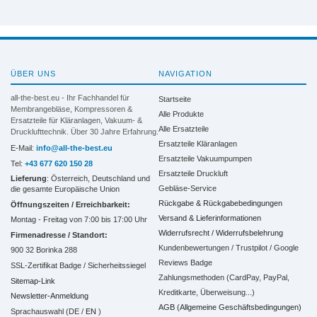
ÜBER UNS
NAVIGATION
all-the-best.eu - Ihr Fachhandel für
Startseite
Membrangebläse, Kompressoren &
Alle Produkte
Ersatzteile für Kläranlagen, Vakuum- &
Alle Ersatzteile
Drucklufttechnik. Über 30 Jahre Erfahrung.
Ersatzteile Kläranlagen
E-Mail:
info@all-the-best.eu
Ersatzteile Vakuumpumpen
Tel:
+43 677 620 150 28
Ersatzteile Druckluft
Lieferung
: Österreich, Deutschland und
Gebläse-Service
die gesamte Europäische Union
Rückgabe & Rückgabebedingungen
Öffnungszeiten / Erreichbarkeit:
Versand & Lieferinformationen
Montag - Freitag von 7:00 bis 17:00 Uhr
Widerrufsrecht / Widerrufsbelehrung
Firmenadresse / Standort:
Kundenbewertungen / Trustpilot / Google
900 32 Borinka 288
Reviews Badge
SSL-Zertifikat Badge / Sicherheitssiegel
Zahlungsmethoden (CardPay, PayPal,
Sitemap-Link
Kreditkarte, Überweisung...)
Newsletter-Anmeldung
AGB (Allgemeine Geschäftsbedingungen)
Sprachauswahl (DE /
EN
)