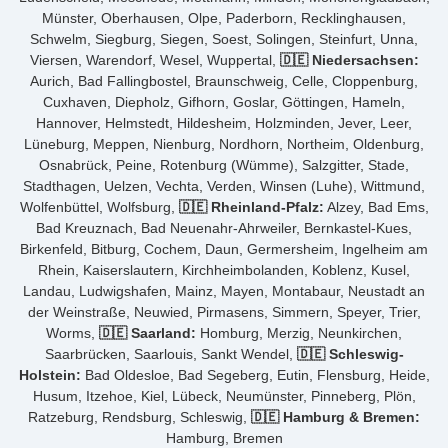
Münster, Oberhausen, Olpe, Paderborn, Recklinghausen,
Schwelm, Siegburg, Siegen, Soest, Solingen, Steinfurt, Unna,
Viersen, Warendorf, Wesel, Wuppertal,
🇩🇪 Niedersachsen:
Aurich, Bad Fallingbostel, Braunschweig, Celle, Cloppenburg,
Cuxhaven, Diepholz, Gifhorn, Goslar, Göttingen, Hameln,
Hannover, Helmstedt, Hildesheim, Holzminden, Jever, Leer,
Lüneburg, Meppen, Nienburg, Nordhorn, Northeim, Oldenburg,
Osnabrück, Peine, Rotenburg (Wümme), Salzgitter, Stade,
Stadthagen, Uelzen, Vechta, Verden, Winsen (Luhe), Wittmund,
Wolfenbüttel, Wolfsburg,
🇩🇪 Rheinland-Pfalz:
Alzey, Bad Ems,
Bad Kreuznach, Bad Neuenahr-Ahrweiler, Bernkastel-Kues,
Birkenfeld, Bitburg, Cochem, Daun, Germersheim, Ingelheim am
Rhein, Kaiserslautern, Kirchheimbolanden, Koblenz, Kusel,
Landau, Ludwigshafen, Mainz, Mayen, Montabaur, Neustadt an
der Weinstraße, Neuwied, Pirmasens, Simmern, Speyer, Trier,
Worms,
🇩🇪 Saarland:
Homburg, Merzig, Neunkirchen,
Saarbrücken, Saarlouis, Sankt Wendel,
🇩🇪 Schleswig-
Holstein:
Bad Oldesloe, Bad Segeberg, Eutin, Flensburg, Heide,
Husum, Itzehoe, Kiel, Lübeck, Neumünster, Pinneberg, Plön,
Ratzeburg, Rendsburg, Schleswig,
🇩🇪 Hamburg & Bremen:
Hamburg, Bremen