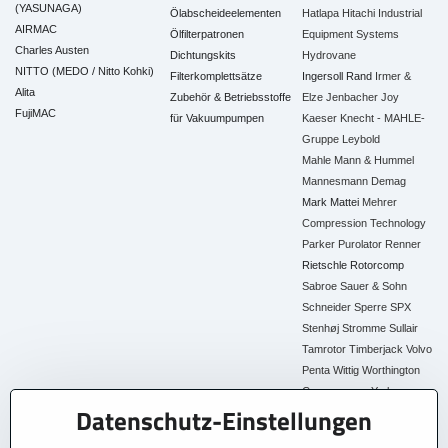
(YASUNAGA)
Ölabscheideelementen
Hatlapa
Hitachi Industrial
AIRMAC
Ölfilterpatronen
Equipment Systems
Charles Austen
Dichtungskits
Hydrovane
NITTO (MEDO / Nitto Kohki)
Filterkomplettsätze
Ingersoll Rand
Irmer &
Alita
Zubehör & Betriebsstoffe
Elze
Jenbacher
Joy
FujiMAC
für Vakuumpumpen
Kaeser
Knecht - MAHLE-
Gruppe
Leybold
Mahle
Mann & Hummel
Mannesmann Demag
Mark
Mattei
Mehrer
Compression Technology
Parker
Purolator
Renner
Rietschle
Rotorcomp
Sabroe
Sauer & Sohn
Schneider
Sperre
SPX
Stenhøj
Stromme
Sullair
Tamrotor
Timberjack
Volvo
Penta
Wittig
Worthington
Creyssensac
York
Datenschutz-Einstellungen
Alle Ersatzteile