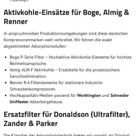
Aktivkohle-Einsätze für Boge, Almig &
Renner
In anspruchsvollen Produktionsumgebungen sind diese deutschen
Kompressorenmarken weit verbreitet. Wir führen die exakt
abgestimmten Adsorptionsstufen:
Boge P-Serie Filter – Hochaktive Aktivkohle-Elemente für höchste
Reinheitsansprüche.
Almig ALM-F Aktivkohle – Ersatzteile für die prozesssichere
Geruchselimination.
Renner R-A Filterelemente für stationäre Industrie-
Schraubenkompressoren.
Hochkapazitäts-Medien passend für
Worthington
und
Schneider
UniMaster
Adsorbergehäuse.
Ersatzfilter für Donaldson (Ultrafilter),
Zander & Parker
Die Klassiker der Adsorptionstechnik bieten wir sowohl als Original