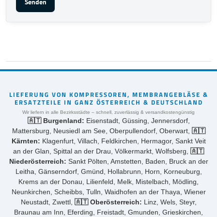
Senden
LIEFERUNG VON KOMPRESSOREN, MEMBRANGEBLÄSE &
ERSATZTEILE IN GANZ ÖSTERREICH & DEUTSCHLAND
Wir liefern in alle Bezirksstädte – schnell, zuverlässig & versandkostengünstig
🇦🇹 Burgenland:
Eisenstadt, Güssing, Jennersdorf,
Mattersburg, Neusiedl am See, Oberpullendorf, Oberwart,
🇦🇹
Kärnten:
Klagenfurt, Villach, Feldkirchen, Hermagor, Sankt Veit
an der Glan, Spittal an der Drau, Völkermarkt, Wolfsberg,
🇦🇹
Niederösterreich:
Sankt Pölten, Amstetten, Baden, Bruck an der
Leitha, Gänserndorf, Gmünd, Hollabrunn, Horn, Korneuburg,
Krems an der Donau, Lilienfeld, Melk, Mistelbach, Mödling,
Neunkirchen, Scheibbs, Tulln, Waidhofen an der Thaya, Wiener
Neustadt, Zwettl,
🇦🇹 Oberösterreich:
Linz, Wels, Steyr,
Braunau am Inn, Eferding, Freistadt, Gmunden, Grieskirchen,