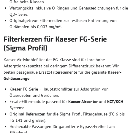
Ölfreiheits-Klassen.
Wartungskits inklusive O-Ringen und Gehäusedichtungen für die
QD+ Serie.
Originalgetreue Filtermedien zur restlosen Entfernung von
Öldämpfen bis 0,003 mg/m³.
Filterkerzen für Kaeser FG-Serie
(Sigma Profil)
Kaeser Aktivkohlefilter der FG-Klasse sind für ihre hohe
Adsorptionskapazität bei geringem Differenzdruck bekannt. Wir
bieten passgenaue Ersatz-Filterelemente für die gesamte
Kaeser-
Gehäuserange
:
Kaeser FG-Serie – Hauptstromfilter zur Adsorption von
Ölaerosolen und Gerüchen.
Ersatz-Filtermodule passend für
Kaeser Aircenter
und
KCT/KCH
Systeme.
Original-Referenzen für die Sigma Profil Filtergehäuse (FG 6 bis
FG 141 und größer).
Hochexakte Passungen für garantierte Bypass-Freiheit am
Filterkopf.