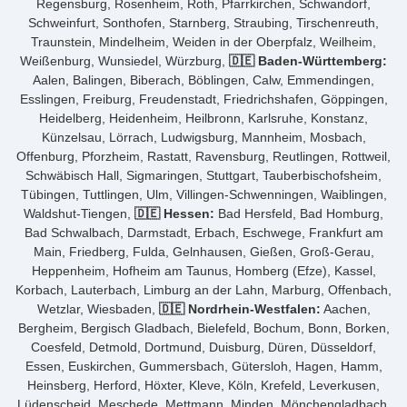
Regensburg, Rosenheim, Roth, Pfarrkirchen, Schwandorf,
Schweinfurt, Sonthofen, Starnberg, Straubing, Tirschenreuth,
Traunstein, Mindelheim, Weiden in der Oberpfalz, Weilheim,
Weißenburg, Wunsiedel, Würzburg,
🇩🇪 Baden-Württemberg:
Aalen, Balingen, Biberach, Böblingen, Calw, Emmendingen,
Esslingen, Freiburg, Freudenstadt, Friedrichshafen, Göppingen,
Heidelberg, Heidenheim, Heilbronn, Karlsruhe, Konstanz,
Künzelsau, Lörrach, Ludwigsburg, Mannheim, Mosbach,
Offenburg, Pforzheim, Rastatt, Ravensburg, Reutlingen, Rottweil,
Schwäbisch Hall, Sigmaringen, Stuttgart, Tauberbischofsheim,
Tübingen, Tuttlingen, Ulm, Villingen-Schwenningen, Waiblingen,
Waldshut-Tiengen,
🇩🇪 Hessen:
Bad Hersfeld, Bad Homburg,
Bad Schwalbach, Darmstadt, Erbach, Eschwege, Frankfurt am
Main, Friedberg, Fulda, Gelnhausen, Gießen, Groß-Gerau,
Heppenheim, Hofheim am Taunus, Homberg (Efze), Kassel,
Korbach, Lauterbach, Limburg an der Lahn, Marburg, Offenbach,
Wetzlar, Wiesbaden,
🇩🇪 Nordrhein-Westfalen:
Aachen,
Bergheim, Bergisch Gladbach, Bielefeld, Bochum, Bonn, Borken,
Coesfeld, Detmold, Dortmund, Duisburg, Düren, Düsseldorf,
Essen, Euskirchen, Gummersbach, Gütersloh, Hagen, Hamm,
Heinsberg, Herford, Höxter, Kleve, Köln, Krefeld, Leverkusen,
Lüdenscheid, Meschede, Mettmann, Minden, Mönchengladbach,