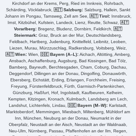
Kirchdorf an der Krems, Perg, Ried im Innkreis, Rohrbach,
Schärding, Vöcklabruck,
🇦🇹 Salzburg:
Salzburg, Hallein, Sankt
Johann im Pongau, Tamsweg, Zell am See,
🇦🇹 Tirol:
Innsbruck,
Imst, Kitzbühel, Kufstein, Landeck, Lienz, Reutte, Schwaz,
🇦🇹
Vorarlberg:
Bregenz, Bludenz, Dornbirn, Feldkirch,
🇦🇹
Steiermark:
Graz, Bruck an der Mur, Deutschlandsberg,
Feldbach, Hartberg, Judenburg, Knittelfeld, Leibnitz, Leoben,
Liezen, Murau, Mürzzuschlag, Radkersburg, Voitsberg, Weiz,
🇦🇹 Wien:
Wien,
🇩🇪 Bayern (A–L):
Aichach, Altötting, Amberg,
Ansbach, Aschaffenburg, Augsburg, Bad Kissingen, Bad Tölz,
Bamberg, Bayreuth, Berchtesgaden, Cham, Coburg, Dachau,
Deggendorf, Dillingen an der Donau, Dingolfing, Donauwörth,
Ebersberg, Eichstätt, Erding, Erlangen, Forchheim, Freising,
Freyung, Fürstenfeldbruck, Fürth, Garmisch-Partenkirchen,
Günzburg, Haßfurt, Hof, Ingolstadt, Kaufbeuren, Kelheim,
Kempten, Kitzingen, Kronach, Kulmbach, Landsberg am Lech,
Landshut, Lichtenfels, Lindau,
🇩🇪 Bayern (M–W):
Karlstadt,
Marktoberdorf, Memmingen, Miesbach, Miltenberg, Mühldorf am
Inn, München, Neuburg an der Donau, Neumarkt in der
Oberpfalz, Neustadt an der Aisch, Neustadt an der Waldnaab,
Neu-Ulm, Nürnberg, Passau, Pfaffenhofen an der Ilm, Regen,