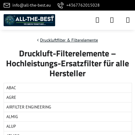
info@all-the-best.eu
+4367762015028
Druckluftfilter & Filterelemente
Druckluft-Filterelemente –
Hochleistungs-Ersatzfilter für alle
Hersteller
ABAC
AGRE
AIRFILTER ENGINEERING
ALMIG
ALUP