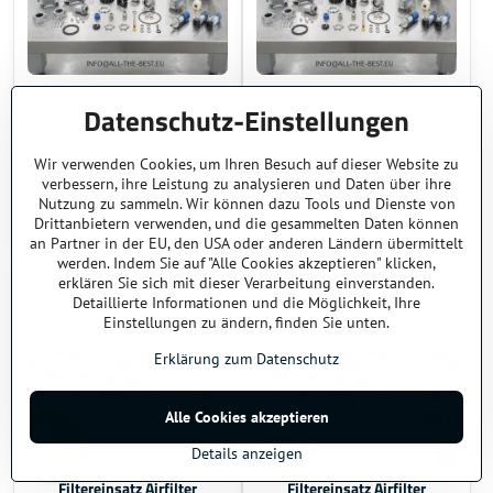
Filtereinsatz Airfilter
Filtereinsatz Airfilter
Datenschutz-Einstellungen
Engineering EA20 P, U, H, S, C
Engineering EA30 P, U, H, S, C
(PA)
(PA)
Filtereinsatz Airfilter Engineering
Filtereinsatz Airfilter Engineering
Wir verwenden Cookies, um Ihren Besuch auf dieser Website zu
EA20 P, U, H, S, C (PA)
EA30 P, U, H, S, C (PA)
verbessern, ihre Leistung zu analysieren und Daten über ihre
Auf Anfrage
Auf Anfrage
Nutzung zu sammeln. Wir können dazu Tools und Dienste von
88 €
97 €
Drittanbietern verwenden, und die gesammelten Daten können
108,24 €
inkl MWSt.
119,31 €
inkl MWSt.
an Partner in der EU, den USA oder anderen Ländern übermittelt
werden. Indem Sie auf "Alle Cookies akzeptieren" klicken,
erklären Sie sich mit dieser Verarbeitung einverstanden.
Detaillierte Informationen und die Möglichkeit, Ihre
Einstellungen zu ändern, finden Sie unten.
Erklärung zum Datenschutz
Alle Cookies akzeptieren
Details anzeigen
Filtereinsatz Airfilter
Filtereinsatz Airfilter