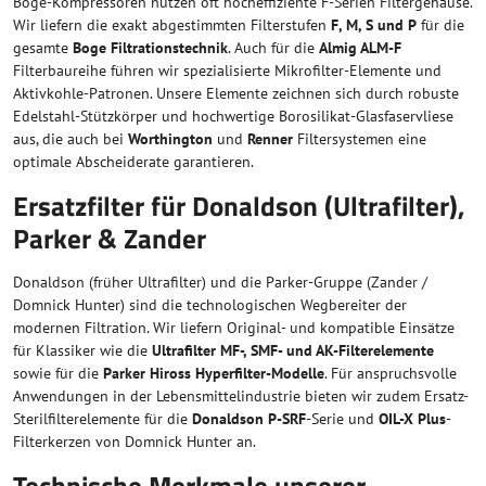
Boge-Kompressoren nutzen oft hocheffiziente F-Serien Filtergehäuse.
Wir liefern die exakt abgestimmten Filterstufen
F, M, S und P
für die
gesamte
Boge Filtrationstechnik
. Auch für die
Almig ALM-F
Filterbaureihe führen wir spezialisierte Mikrofilter-Elemente und
Aktivkohle-Patronen. Unsere Elemente zeichnen sich durch robuste
Edelstahl-Stützkörper und hochwertige Borosilikat-Glasfaservliese
aus, die auch bei
Worthington
und
Renner
Filtersystemen eine
optimale Abscheiderate garantieren.
Ersatzfilter für Donaldson (Ultrafilter),
Parker & Zander
Donaldson (früher Ultrafilter) und die Parker-Gruppe (Zander /
Domnick Hunter) sind die technologischen Wegbereiter der
modernen Filtration. Wir liefern Original- und kompatible Einsätze
für Klassiker wie die
Ultrafilter MF-, SMF- und AK-Filterelemente
sowie für die
Parker Hiross Hyperfilter-Modelle
. Für anspruchsvolle
Anwendungen in der Lebensmittelindustrie bieten wir zudem Ersatz-
Sterilfilterelemente für die
Donaldson P-SRF
-Serie und
OIL-X Plus
-
Filterkerzen von Domnick Hunter an.