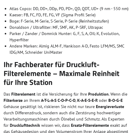
Atlas Copco: DD, DD+, DDp, PD, PD+, QD, QDT, UD+ (9 nm - 550 nm)
Kaeser: FB, FC, FD, FE, FG, VF (Sigma Profil Serie)
Boge: F-Serie, M-Serie, S-Serie, P-Serie (Reinheitsstufen)
Donaldson / Ultrafilter: MF, SMF, AK, P-SRF, Ultrapac
Parker / Zander / Domnick Hunter: G, F, S, A, OIL-X, Evolution,
Hyperfilter
Andere Marken: Almig ALM-F, Hankison A-D, Festo LFM/MS, SMC
IDG/AM, Schneider UniMaster
Ihr Fachberater für Druckluft-
Filterelemente – Maximale Reinheit
für Ihre Station
Das
Filterelement
ist die Versicherung für Ihre
Produktion
. Wenn die
Filterkerze
an Ihrem
A-T-L-A-S C-O-P-C-O
,
K-A-E-S-E-R
oder
B-O-G-E
Gehäuse gesättigt ist, riskieren Sie nicht nur teure
Energieverluste
durch Differenzdruck, sondern auch die Zerstörung hochwertiger
Verarbeitungsmaschinen durch Ölnebel und Schmutz. Als Experten
für
Drucklufttechnik
wissen wir, dass
Ersatz-Filterelemente
exakt auf
das Gehäusedesign und den Volumenstrom Ihrer Anlage abgestimmt