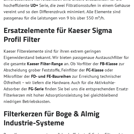
hocheffiziente
UD+
Serie, die zwei Filtrationsstufen in einem Gehäuse
vereint und so den Differenzdruck minimiert. Alle Elemente sind
passgenau für die Leistungen von 9 bis über 550 m³/h.
Ersatzelemente für Kaeser Sigma
Profil Filter
Kaeser Filterelemente sind für ihren extrem geringen
Eigenwiderstand bekannt. Wir bieten passgenaue Austauschfilter für
die gesamte
Kaeser Filter-Range
an. Ob Vorfilter der
FB-Klasse
zur
Abscheidung grober Feststoffe, Feinfilter der
FC-Klasse
oder
Mikrofilter der
FD- und FE-Baureihen
zur Erreichung technischer
Ölfreiheit – wir liefern die Hardware. Auch für die Aktivkohle-
Adsorber der
FG-Serie
finden Sie bei uns die entsprechenden Ersatz-
Filterkerzen mit hoher Adsorptionsleistung bei gleichbleibend
niedrigen Betriebskosten.
Filterkerzen für Boge & Almig
Industrie-Systeme