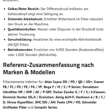
entstehen:
Gelber/Roter Bereich:
Der Differenzdruck-Indikator am
Gehäusekopf zeigt eine Sättigung an.
Sinkender Arbeitsdruck:
Erhöhter Widerstand im Filter reduziert
den Druck an der Maschine.
Qualitätseinbußen:
Wasser- oder Ölspuren in der Druckluft trotz
aktiver Trocknung.
Geruchsbildung:
Anzeichen für eine erschöpfte Aktivkohlestufe
(AK/QD Filter).
Betriebsstunden:
Erreichen von 4.000 Stunden (Koaleszenzfilter)
oder 1.000 Stunden (Aktivkohle).
Referenz-Zusammenfassung nach
Marken & Modellen
Filterelemente lieferbar für:
Atlas Copco DD / PD / QD / UD+
;
Kaeser
FB / FC / FD / FE / FG / VF
;
Boge F / M / S / P Serien
;
Donaldson
Ultrafilter MF / SMF / AK / P-SRF
;
Parker Zander G / F / S / A Klassen
;
Domnick Hunter OIL-X / Evolution
;
Almig ALM-F
;
Hankison A / B / C /
D
;
Hiross Hyperfilter
;
SMC IDG / AM
;
Festo LFM / MS
;
Schneider
UniMaster Filter
und
CompAir Serien
.