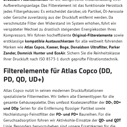
Aufbereitungsanlage. Das Filterelement ist das funktionale Herzstück
jedes Filtergehäuses: Es entscheidet darüber, ob Partikel, Öl-Aerosole
oder Gerüche zuverlässig aus der Druckluft entfernt werden. Da
verschmutzte Filter den Widerstand im System erhöhen, führt ein
verspäteter Wechsel zu drastisch steigenden Energiekosten Ihres
Kompressors. Wir führen hocheffiziente
Original-Filterelemente
sowie
erstklassige
kompatible Austauschkerzen
für alle weltweit führenden
Marken wie
Atlas Copco, Kaeser, Boge, Donaldson Ultrafilter, Parker
Zander, Domnick Hunter und EcoAir
. Sichern Sie die Reinheitsklasse
Ihrer Druckluft nach ISO 8573-1 durch geprüfte Filtrationstechnik.
Filterelemente für Atlas Copco (DD,
PD, QD, UD+)
Atlas Copco nutzt in seinen modernen Druckluftstationen
spezialisierte Filtermedien. Wir liefern alle Elementtypen für die
gesamte Gehäusepalette. Dies umfasst Koaleszenzfilter der
DD-, DD+
und DDp
Serien für die Entfernung flüssiger Partikel sowie
Hochleistungs-Feinstfilter der
PD- und PD+
Baureihen. Für die
Geruchsadsorption führen wir Aktivkohle-Einsätze der
QD- und QDT
Linie. Besonders hervorzuheben sind unsere Ersatzkerzen für die