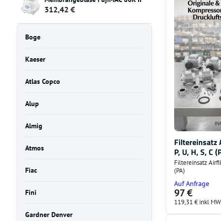
312,42 €
Boge
Kaeser
Atlas Copco
Alup
Almig
Filtereinsatz
Atmos
P, U, H, S, C (
Filtereinsatz Airf
Fiac
(PA)
Auf Anfrage
97 €
Fini
119,31 €
inkl MW
Gardner Denver