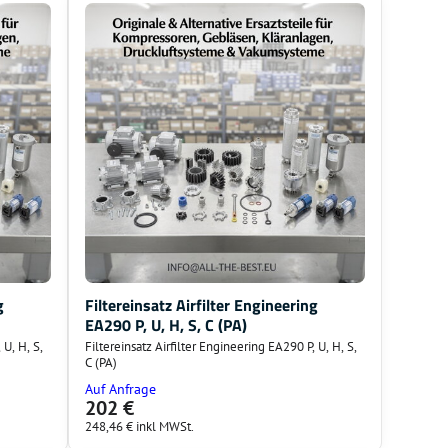
g
Filtereinsatz Airfilter Engineering
EA290 P, U, H, S, C (PA)
 U, H, S,
Filtereinsatz Airfilter Engineering EA290 P, U, H, S,
C (PA)
Auf Anfrage
202 €
248,46 €
inkl MWSt.