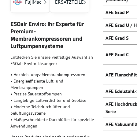
FujiMac
ERSATZTEILE
AFE Grad P
ESOair Enviro: Ihr Experte für
AFE Grad U / H
Premium-
Membrankompressoren und
AFE Grad S
Luftpumpensysteme
AFE Grad C
Entdecken Sie unsere vielfältige Auswahl an
ESOair Enviro Lösungen:
AFE Flanschfil
• Hochleistungs-Membrankompressoren
• Energieeffiziente Luft- und
Membranpumpen
AFE Edelstahl-
• Präzise Sauerstoffpumpen
• Langlebige Luftverdichter und Gebläse
AFE Hochdruck
• Moderne Teichdurchlüfter und -
Serie
belüftungssysteme
• Maßgeschneiderte Durchlüfter für spezielle
AFE Vakuumfil
Anwendungen