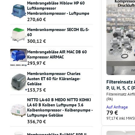
Membrangebläse Hiblow HP 60
Luftkompressor
Membrankompressor - Luftpumpe
270,60 €
Membrankompressor SECOH EL-S-
60
300,12 €
Membrangebläse AIR MAC DB 60
Kompressor AIRMAC
293,97 €
Membrankompressor Charles
Austen ET 60 für Kläranlage-
Filtereinsatz
Gebläse
P, U, H, S, C (
153,75 €
Filtereinsatz Airf
(PA)
NITTO LA-60 B MEDO NITTO KOHKI
LA 60 B Kolben Luftpumpe 3.6
Auf Anfrage
Kolbenkompressor - Kolbenpumpe -
79 €
Luftpumpe Gebläse
97,17 €
inkl MWSt
356,70 €
Membrangebläse FujiMAC 80R II