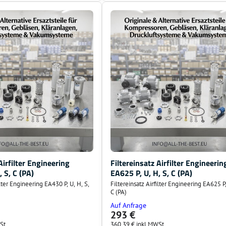
Airfilter Engineering
Filtereinsatz Airfilter Engineerin
 S, C (PA)
EA625 P, U, H, S, C (PA)
ilter Engineering EA430 P, U, H, S,
Filtereinsatz Airfilter Engineering EA625 P,
C (PA)
Auf Anfrage
293 €
St.
360,39 €
inkl MWSt.