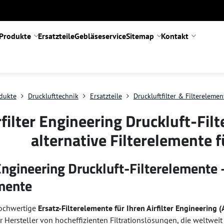
Produkte
Ersatzteile
Gebläseservice
Sitemap
Kontakt
dukte
Drucklufttechnik
Ersatzteile
Druckluftfilter & Filterelemen
rfilter Engineering Druckluft-Fil
alternative Filterelemente f
 Engineering Druckluft-Filterelemente 
emente
hochwertige
Ersatz-Filterelemente für Ihren Airfilter Engineering (
 Hersteller von hocheffizienten Filtrationslösungen, die weltwei