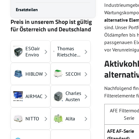
Industrieumgebu
Ersatzteilen
Wartungskompon
alternative Ele
Preis in unserem Shop ist gültig
sind. Unser Port
für Österreich und Deutschland
Öldämpfen bis h
passgenauen Ele
ESOair
Thomas
vor Verunreinig
Enviro
Rietschle
Aktivkohl
(YASUNAGA)
alternati
HIBLOW
SECOH
Nachfolgend find
Charles
Filterelemente f
AIRMAC
Austen
AFE Filtermod
Serie
NITTO
Alita
AFE AF-Serie
(Standard)