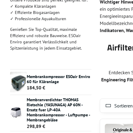
Unsere Produkte sind perfekt geeignet für:
Wichtiger Hinwe
✓ Kompakte Kläranlagen
ein optimiertes 
✓ Effiziente Biogasanlagen
Energieeinsparu
✓ Professionelle Aquakulturen
Modellbezeichnu
Genießen Sie Top-Qualität, maximale
Indikatoren, W
Effizienz und robuste Bauweise. ESOair
Enviro garantiert Verlässlichkeit und
Airfilt
Spitzenleistung in jedem Einsatzgebiet.
Entdecken 
Membrankompressor ESOair Enviro
Engineering Fil
60 für Kläranlage
184,50 €
Membranverdichter THOMAS
Rietschle (YASUNAGA) AP 60N -
Sortieren
Ersatz fuer LP-40A
Membrankompressor - Luftpumpe -
Membrangebläse
298,89 €