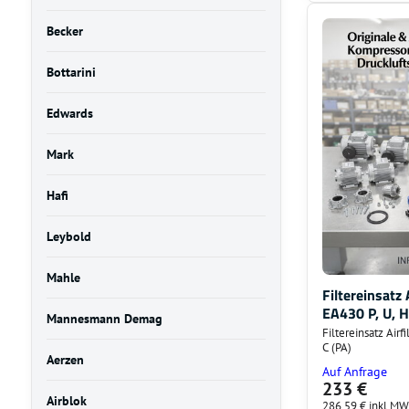
Becker
Bottarini
Edwards
Mark
Hafi
Leybold
Mahle
Filtereinsatz 
EA430 P, U, H,
Mannesmann Demag
Filtereinsatz Airf
C (PA)
Aerzen
Auf Anfrage
233 €
Airblok
286,59 €
inkl MW