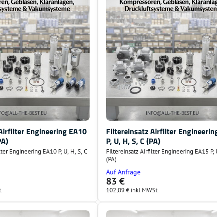
 Airfilter Engineering EA10
Filtereinsatz Airfilter Engineeri
PA)
P, U, H, S, C (PA)
ilter Engineering EA10 P, U, H, S, C
Filtereinsatz Airfilter Engineering EA15 P, 
(PA)
Auf Anfrage
83 €
.
102,09 €
inkl MWSt.