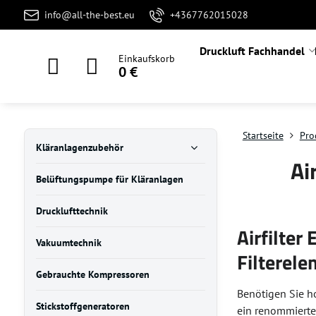
info@all-the-best.eu
+4367762015028
Druckluft Fachhandel
Einkaufskorb
0 €
Startseite
Pro
Kläranlagenzubehör
Ai
Belüftungspumpe für Kläranlagen
Drucklufttechnik
Airfilter
Vakuumtechnik
Filterel
Gebrauchte Kompressoren
Benötigen Sie 
Stickstoffgeneratoren
ein renommierter