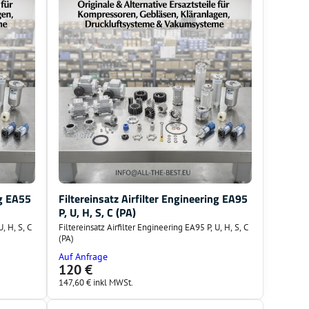
ng EA55
Filtereinsatz Airfilter Engineering EA95
P, U, H, S, C (PA)
U, H, S, C
Filtereinsatz Airfilter Engineering EA95 P, U, H, S, C
(PA)
Auf Anfrage
120 €
147,60 €
inkl MWSt.