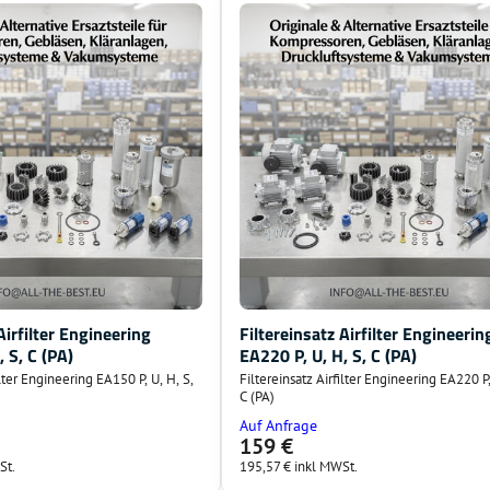
Airfilter Engineering
Filtereinsatz Airfilter Engineerin
 S, C (PA)
EA220 P, U, H, S, C (PA)
ilter Engineering EA150 P, U, H, S,
Filtereinsatz Airfilter Engineering EA220 P,
C (PA)
Auf Anfrage
159 €
St.
195,57 €
inkl MWSt.