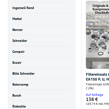
Ingersoll Rand
Mattei
Renner
Schneider
Compair
Ecoair
Blitz Schneider
Filtereinsatz 
EA150 P, U, H,
Rotorcomp
Filtereinsatz Airf
C (PA)
Auf Anfrage
Busch
138 €
169,74 €
inkl MW
Rietschle