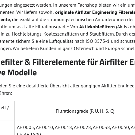
ngen eingesetzt werden. In unserem Fachshop bieten wir ein um
enten. Wir liefern sowohl
originale Airfilter Engineering Filtere
mente
, die exakt auf die strömungstechnischen Anforderungen d
folio umfasst alle Filtrationsgrade: Von
Aktivkohlefiltern
(Aktivkoh
in zu Hochleistungs-Koaleszenzfiltern und Staubfiltern. Durch de
mente sichern Sie eine Luftqualität nach ISO 8573-1 und schütz
ungen. Wir beliefern Kunden in ganz Österreich und Europa schnel
efilter & Filterelemente für Airfilter 
ve Modelle
en Sie eine detaillierte Übersicht aller gängigen Airfilter Enginee
ühren:
ell /
Filtrationsgrade (P, U, H, S, C)
AF 0005, AF 0010, AF 0018, AF 0028, AF 0038, AF 0050, 
bis AF 1500