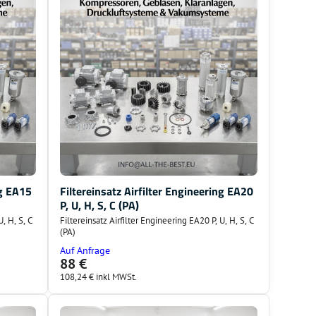
ng EA15
Filtereinsatz Airfilter Engineering EA20
P, U, H, S, C (PA)
U, H, S, C
Filtereinsatz Airfilter Engineering EA20 P, U, H, S, C
(PA)
Auf Anfrage
88 €
108,24 €
inkl MWSt.