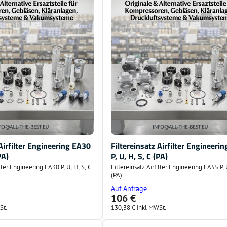
 Airfilter Engineering EA30
Filtereinsatz Airfilter Engineeri
PA)
P, U, H, S, C (PA)
ilter Engineering EA30 P, U, H, S, C
Filtereinsatz Airfilter Engineering EA55 P, 
(PA)
Auf Anfrage
106 €
St.
130,38 €
inkl MWSt.