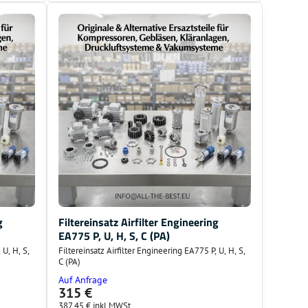
g
Filtereinsatz Airfilter Engineering
EA775 P, U, H, S, C (PA)
 U, H, S,
Filtereinsatz Airfilter Engineering EA775 P, U, H, S,
C (PA)
Auf Anfrage
315 €
387,45 €
inkl MWSt.