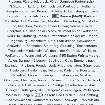
Freyung, Fürstenfeldbruck, Fürth, Garmisch-Partenkirchen,
Günzburg, Haßfurt, Hof, Ingolstadt, Kaufbeuren, Kelheim,
Kempten, Kitzingen, Kronach, Kulmbach, Landsberg am Lech,
Landshut, Lichtenfels, Lindau,
🇩🇪 Bayern (M–W):
Karlstadt,
Marktoberdorf, Memmingen, Miesbach, Miltenberg, Mühldorf am
Inn, München, Neuburg an der Donau, Neumarkt in der
Oberpfalz, Neustadt an der Aisch, Neustadt an der Waldnaab,
Neu-Ulm, Nürnberg, Passau, Pfaffenhofen an der Ilm, Regen,
Regensburg, Rosenheim, Roth, Pfarrkirchen, Schwandorf,
Schweinfurt, Sonthofen, Starnberg, Straubing, Tirschenreuth,
Traunstein, Mindelheim, Weiden in der Oberpfalz, Weilheim,
Weißenburg, Wunsiedel, Würzburg,
🇩🇪 Baden-Württemberg:
Aalen, Balingen, Biberach, Böblingen, Calw, Emmendingen,
Esslingen, Freiburg, Freudenstadt, Friedrichshafen, Göppingen,
Heidelberg, Heidenheim, Heilbronn, Karlsruhe, Konstanz,
Künzelsau, Lörrach, Ludwigsburg, Mannheim, Mosbach,
Offenburg, Pforzheim, Rastatt, Ravensburg, Reutlingen, Rottweil,
Schwäbisch Hall, Sigmaringen, Stuttgart, Tauberbischofsheim,
Tübingen, Tuttlingen, Ulm, Villingen-Schwenningen, Waiblingen,
Waldshut-Tiengen,
🇩🇪 Hessen:
Bad Hersfeld, Bad Homburg,
Bad Schwalbach, Darmstadt, Erbach, Eschwege, Frankfurt am
Main, Friedberg, Fulda, Gelnhausen, Gießen, Groß-Gerau,