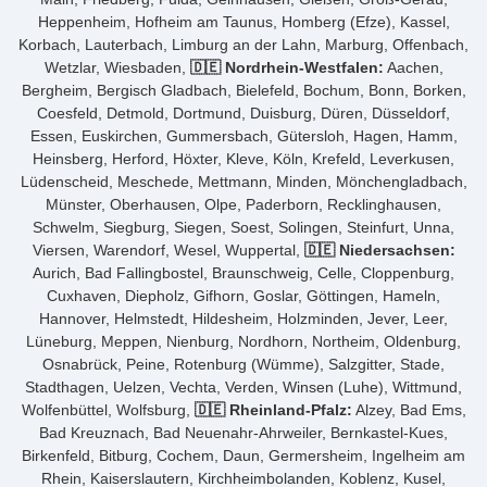
Heppenheim, Hofheim am Taunus, Homberg (Efze), Kassel,
Korbach, Lauterbach, Limburg an der Lahn, Marburg, Offenbach,
Wetzlar, Wiesbaden,
🇩🇪 Nordrhein-Westfalen:
Aachen,
Bergheim, Bergisch Gladbach, Bielefeld, Bochum, Bonn, Borken,
Coesfeld, Detmold, Dortmund, Duisburg, Düren, Düsseldorf,
Essen, Euskirchen, Gummersbach, Gütersloh, Hagen, Hamm,
Heinsberg, Herford, Höxter, Kleve, Köln, Krefeld, Leverkusen,
Lüdenscheid, Meschede, Mettmann, Minden, Mönchengladbach,
Münster, Oberhausen, Olpe, Paderborn, Recklinghausen,
Schwelm, Siegburg, Siegen, Soest, Solingen, Steinfurt, Unna,
Viersen, Warendorf, Wesel, Wuppertal,
🇩🇪 Niedersachsen:
Aurich, Bad Fallingbostel, Braunschweig, Celle, Cloppenburg,
Cuxhaven, Diepholz, Gifhorn, Goslar, Göttingen, Hameln,
Hannover, Helmstedt, Hildesheim, Holzminden, Jever, Leer,
Lüneburg, Meppen, Nienburg, Nordhorn, Northeim, Oldenburg,
Osnabrück, Peine, Rotenburg (Wümme), Salzgitter, Stade,
Stadthagen, Uelzen, Vechta, Verden, Winsen (Luhe), Wittmund,
Wolfenbüttel, Wolfsburg,
🇩🇪 Rheinland-Pfalz:
Alzey, Bad Ems,
Bad Kreuznach, Bad Neuenahr-Ahrweiler, Bernkastel-Kues,
Birkenfeld, Bitburg, Cochem, Daun, Germersheim, Ingelheim am
Rhein, Kaiserslautern, Kirchheimbolanden, Koblenz, Kusel,