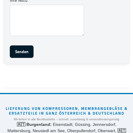
Ihre Notiz
Senden
LIEFERUNG VON KOMPRESSOREN, MEMBRANGEBLÄSE &
ERSATZTEILE IN GANZ ÖSTERREICH & DEUTSCHLAND
Wir liefern in alle Bezirksstädte – schnell, zuverlässig & versandkostengünstig
🇦🇹 Burgenland:
Eisenstadt, Güssing, Jennersdorf,
Mattersburg, Neusiedl am See, Oberpullendorf, Oberwart,
🇦🇹