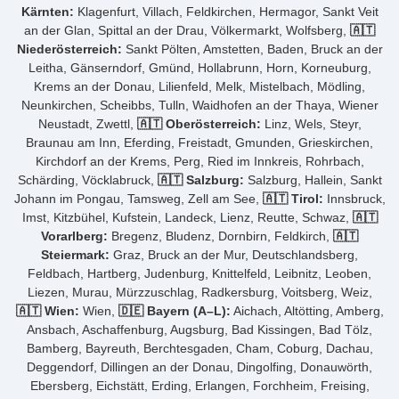
Kärnten:
Klagenfurt, Villach, Feldkirchen, Hermagor, Sankt Veit
an der Glan, Spittal an der Drau, Völkermarkt, Wolfsberg,
🇦🇹
Niederösterreich:
Sankt Pölten, Amstetten, Baden, Bruck an der
Leitha, Gänserndorf, Gmünd, Hollabrunn, Horn, Korneuburg,
Krems an der Donau, Lilienfeld, Melk, Mistelbach, Mödling,
Neunkirchen, Scheibbs, Tulln, Waidhofen an der Thaya, Wiener
Neustadt, Zwettl,
🇦🇹 Oberösterreich:
Linz, Wels, Steyr,
Braunau am Inn, Eferding, Freistadt, Gmunden, Grieskirchen,
Kirchdorf an der Krems, Perg, Ried im Innkreis, Rohrbach,
Schärding, Vöcklabruck,
🇦🇹 Salzburg:
Salzburg, Hallein, Sankt
Johann im Pongau, Tamsweg, Zell am See,
🇦🇹 Tirol:
Innsbruck,
Imst, Kitzbühel, Kufstein, Landeck, Lienz, Reutte, Schwaz,
🇦🇹
Vorarlberg:
Bregenz, Bludenz, Dornbirn, Feldkirch,
🇦🇹
Steiermark:
Graz, Bruck an der Mur, Deutschlandsberg,
Feldbach, Hartberg, Judenburg, Knittelfeld, Leibnitz, Leoben,
Liezen, Murau, Mürzzuschlag, Radkersburg, Voitsberg, Weiz,
🇦🇹 Wien:
Wien,
🇩🇪 Bayern (A–L):
Aichach, Altötting, Amberg,
Ansbach, Aschaffenburg, Augsburg, Bad Kissingen, Bad Tölz,
Bamberg, Bayreuth, Berchtesgaden, Cham, Coburg, Dachau,
Deggendorf, Dillingen an der Donau, Dingolfing, Donauwörth,
Ebersberg, Eichstätt, Erding, Erlangen, Forchheim, Freising,