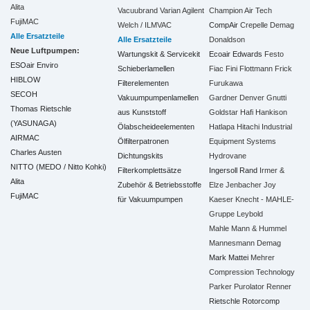
Alita
Vacuubrand
Varian Agilent
Champion Air Tech
FujiMAC
Welch / ILMVAC
CompAir
Crepelle
Demag
Alle Ersatzteile
Alle Ersatzteile
Donaldson
Neue Luftpumpen:
Wartungskit & Servicekit
Ecoair
Edwards
Festo
ESOair Enviro
Schieberlamellen
Fiac
Fini
Flottmann
Frick
HIBLOW
Filterelementen
Furukawa
SECOH
Vakuumpumpenlamellen
Gardner Denver
Gnutti
Thomas Rietschle
aus Kunststoff
Goldstar
Hafi
Hankison
(YASUNAGA)
Ölabscheideelementen
Hatlapa
Hitachi Industrial
AIRMAC
Ölfilterpatronen
Equipment Systems
Charles Austen
Dichtungskits
Hydrovane
NITTO (MEDO / Nitto Kohki)
Filterkomplettsätze
Ingersoll Rand
Irmer &
Alita
Zubehör & Betriebsstoffe
Elze
Jenbacher
Joy
FujiMAC
für Vakuumpumpen
Kaeser
Knecht - MAHLE-
Gruppe
Leybold
Mahle
Mann & Hummel
Mannesmann Demag
Mark
Mattei
Mehrer
Compression Technology
Parker
Purolator
Renner
Rietschle
Rotorcomp