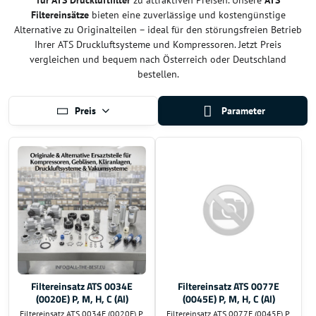
für ATS Druckluftfilter
zu attraktiven Preisen. Unsere
ATS
Filtereinsätze
bieten eine zuverlässige und kostengünstige
Alternative zu Originalteilen – ideal für den störungsfreien Betrieb
Ihrer ATS Druckluftsysteme und Kompressoren. Jetzt Preis
vergleichen und bequem nach Österreich oder Deutschland
bestellen.
Preis
Parameter
Filtereinsatz ATS 0034E
Filtereinsatz ATS 0077E
(0020E) P, M, H, C (Al)
(0045E) P, M, H, C (Al)
Filtereinsatz ATS 0034E (0020E) P,
Filtereinsatz ATS 0077E (0045E) P,