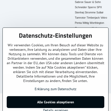
Sabroe
Sauer & Sohn
Schneider
Sperre
SPX
Stenhøj
Stromme
Sullair
Tamrotor
Timberjack
Volvo
Penta
Wittig
Worthington
Creyssensac
York
Datenschutz-Einstellungen
Alle Ersatzteile
Wir verwenden Cookies, um Ihren Besuch auf dieser Website zu
verbessern, ihre Leistung zu analysieren und Daten über ihre
30+ Jahre Erfahrung
Lagerware
Original & Kompatibel
Nutzung zu sammeln. Wir können dazu Tools und Dienste von
Branchenexperten
Schneller Versand AT &
Ersatzteile aller Marken
DE
Drittanbietern verwenden, und die gesammelten Daten können
an Partner in der EU, den USA oder anderen Ländern übermittelt
Faire Preise
Fachberatung
werden. Indem Sie auf "Alle Cookies akzeptieren" klicken,
Top Preis-Leistung
Persönlich & kompetent
erklären Sie sich mit dieser Verarbeitung einverstanden.
Detaillierte Informationen und die Möglichkeit, Ihre
Einstellungen zu ändern, finden Sie unten.
© 2025
kompressoren-drucklufttrockner-filtern.at
– Alle Rechte vorbehalten.
Datenschutz
Impressum
AGB
Versand & Lieferung
Kontakt / Anfrage
Erklärung zum Datenschutz
Alle Cookies akzeptieren
©
2026
Urheberrecht
Datenschutz-Einstellungen
Erklärung zum Datenschutz
Details anzeigen