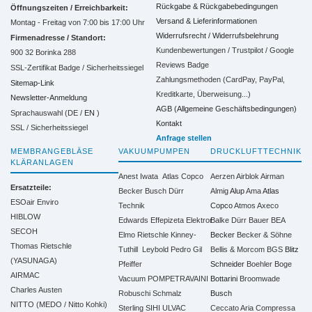
Rückgabe & Rückgabebedingungen
Öffnungszeiten / Erreichbarkeit:
Versand & Lieferinformationen
Montag - Freitag von 7:00 bis 17:00 Uhr
Widerrufsrecht / Widerrufsbelehrung
Firmenadresse / Standort:
Kundenbewertungen / Trustpilot / Google
900 32 Borinka 288
Reviews Badge
SSL-Zertifikat Badge / Sicherheitssiegel
Zahlungsmethoden (CardPay, PayPal,
Sitemap-Link
Kreditkarte, Überweisung...)
Newsletter-Anmeldung
AGB (Allgemeine Geschäftsbedingungen)
Sprachauswahl (DE /
EN
)
Kontakt
SSL / Sicherheitssiegel
Anfrage stellen
MEMBRANGEBLÄSE
VAKUUMPUMPEN
DRUCKLUFTTECHNIK
KLÄRANLAGEN
Anest Iwata
Atlas Copco
Aerzen
Airblok
Airman
Ersatzteile:
Becker
Busch
Dürr
Almig
Alup
Ama
Atlas
ESOair Enviro
Technik
Copco
Atmos
Axeco
HIBLOW
Edwards
Effepizeta
Elektror
Balke Dürr
Bauer
BEA
SECOH
Elmo Rietschle
Kinney-
Becker
Becker & Söhne
Thomas Rietschle
Tuthill
Leybold
Pedro Gil
Bellis & Morcom
BGS
Blitz
(YASUNAGA)
Pfeiffer
Schneider
Boehler
Boge
AIRMAC
Vacuum
POMPETRAVAINI
Bottarini
Broomwade
Charles Austen
Robuschi
Schmalz
Busch
NITTO (MEDO / Nitto Kohki)
Sterling SIHI
ULVAC
Ceccato Aria Compressa