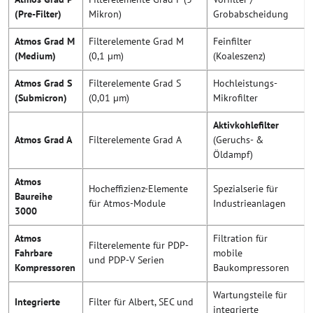
(Pre-Filter)
Mikron)
Grobabscheidung
Atmos Grad M
Filterelemente Grad M
Feinfilter
(Medium)
(0,1 µm)
(Koaleszenz)
Atmos Grad S
Filterelemente Grad S
Hochleistungs-
(Submicron)
(0,01 µm)
Mikrofilter
Aktivkohlefilter
Atmos Grad A
Filterelemente Grad A
(Geruchs- &
Öldampf)
Atmos
Hocheffizienz-Elemente
Spezialserie für
Baureihe
für Atmos-Module
Industrieanlagen
3000
Atmos
Filtration für
Filterelemente für PDP-
Fahrbare
mobile
und PDP-V Serien
Kompressoren
Baukompressoren
Wartungsteile für
Integrierte
Filter für Albert, SEC und
integrierte