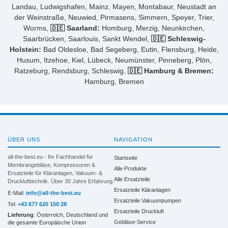
Landau, Ludwigshafen, Mainz, Mayen, Montabaur, Neustadt an
der Weinstraße, Neuwied, Pirmasens, Simmern, Speyer, Trier,
Worms,
🇩🇪 Saarland:
Homburg, Merzig, Neunkirchen,
Saarbrücken, Saarlouis, Sankt Wendel,
🇩🇪 Schleswig-
Holstein:
Bad Oldesloe, Bad Segeberg, Eutin, Flensburg, Heide,
Husum, Itzehoe, Kiel, Lübeck, Neumünster, Pinneberg, Plön,
Ratzeburg, Rendsburg, Schleswig,
🇩🇪 Hamburg & Bremen:
Hamburg, Bremen
ÜBER UNS
NAVIGATION
all-the-best.eu - Ihr Fachhandel für
Startseite
Membrangebläse, Kompressoren &
Alle Produkte
Ersatzteile für Kläranlagen, Vakuum- &
Alle Ersatzteile
Drucklufttechnik. Über 30 Jahre Erfahrung.
Ersatzteile Kläranlagen
E-Mail:
info@all-the-best.eu
Ersatzteile Vakuumpumpen
Tel:
+43 677 620 150 28
Ersatzteile Druckluft
Lieferung
: Österreich, Deutschland und
Gebläse-Service
die gesamte Europäische Union