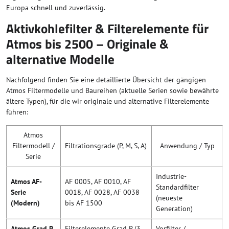
Europa schnell und zuverlässig.
Aktivkohlefilter & Filterelemente für
Atmos bis 2500 – Originale &
alternative Modelle
Nachfolgend finden Sie eine detaillierte Übersicht der gängigen
Atmos Filtermodelle und Baureihen (aktuelle Serien sowie bewährte
ältere Typen), für die wir originale und alternative Filterelemente
führen:
Atmos
Filtermodell /
Filtrationsgrade (P, M, S, A)
Anwendung / Typ
Serie
Industrie-
Atmos AF-
AF 0005, AF 0010, AF
Standardfilter
Serie
0018, AF 0028, AF 0038
(neueste
(Modern)
bis AF 1500
Generation)
Atmos Grad P
Filterelemente Grad P (3
Vorfilter /