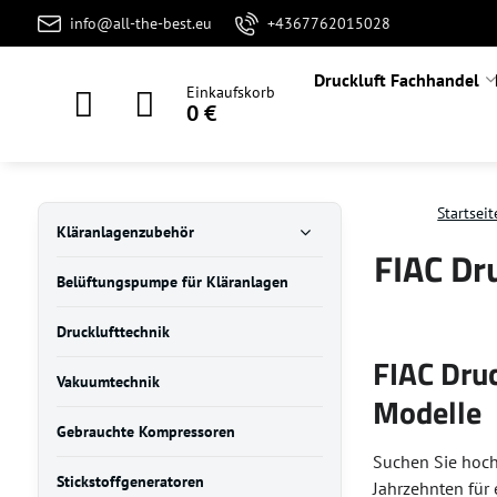
info@all-the-best.eu
+4367762015028
Druckluft Fachhandel
Einkaufskorb
0 €
Startseit
Kläranlagenzubehör
FIAC Dru
Belüftungspumpe für Kläranlagen
Drucklufttechnik
FIAC Druc
Vakuumtechnik
Modelle
Gebrauchte Kompressoren
Suchen Sie hoc
Stickstoffgeneratoren
Jahrzehnten für 