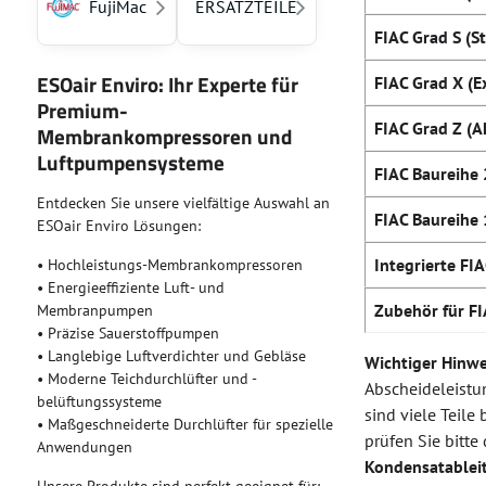
FujiMac
ERSATZTEILE
FIAC Grad S (S
ESOair Enviro: Ihr Experte für
FIAC Grad X (E
Premium-
FIAC Grad Z (A
Membrankompressoren und
Luftpumpensysteme
FIAC Baureihe
Entdecken Sie unsere vielfältige Auswahl an
FIAC Baureihe
ESOair Enviro Lösungen:
Integrierte FIA
• Hochleistungs-Membrankompressoren
• Energieeffiziente Luft- und
Zubehör für FI
Membranpumpen
• Präzise Sauerstoffpumpen
• Langlebige Luftverdichter und Gebläse
Wichtiger Hinwe
• Moderne Teichdurchlüfter und -
Abscheideleistun
belüftungssysteme
sind viele Teile
• Maßgeschneiderte Durchlüfter für spezielle
prüfen Sie bitt
Anwendungen
Kondensatablei