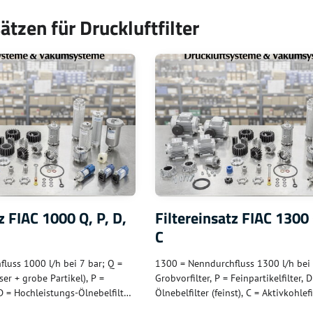
sätzen für Druckluftfilter
z FIAC 1000 Q, P, D,
Filtereinsatz FIAC 1300 
C
luss 1000 l/h bei 7 bar; Q =
1300 = Nenndurchfluss 1300 l/h bei 
ser + grobe Partikel), P =
Grobvorfilter, P = Feinpartikelfilter, D
, D = Hochleistungs-Ölnebelfilter
Ölnebelfilter (feinst), C = Aktivkohlef
 C = Aktivkohle (Öldämpfe +
Baureihe; leicht höhere Kapazität al