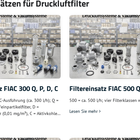
sätzen für Druckluftfilter
z FIAC 300 Q, P, D, C
Filtereinsatz FIAC 500 Q,
C-Ausführung (ca. 300 l/h); Q =
500 = ca. 500 l/h; vier Filterklassen 
Feinpartikelfilter, D =
Lesen Sie mehr
r (0,01 mg/m³), C = Aktivkohle
hlend; Webseite beginnt erst bei