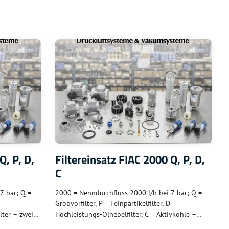
Q, P, D,
Filtereinsatz FIAC 2000 Q, P, D,
C
7 bar; Q =
2000 = Nenndurchfluss 2000 l/h bei 7 bar; Q =
 =
Grobvorfilter, P = Feinpartikelfilter, D =
ilter – zweite
Hochleistungs-Ölnebelfilter, C = Aktivkohle –
s 1000; für
mittlere Baureihe; für mittlere FIAC-