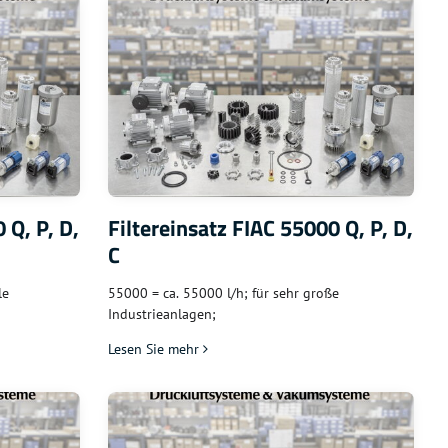
 Q, P, D,
Filtereinsatz FIAC 55000 Q, P, D,
C
le
55000 = ca. 55000 l/h; für sehr große
Industrieanlagen;
Lesen Sie mehr