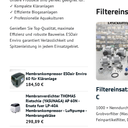
Unsere Produkte sind perfekt geeignet für:
✓ Kompakte Kläranlagen
Filterein
✓ Effiziente Biogasanlagen
✓ Professionelle Aquakulturen
Genießen Sie Top-Qualität, maximale
Effizienz und robuste Bauweise. ESOair
Enviro garantiert Verlässlichkeit und
Spitzenleistung in jedem Einsatzgebiet.
Membrankompressor ESOair Enviro
60 für Kläranlage
184,50 €
Filtereinsat
C
Membranverdichter THOMAS
Rietschle (YASUNAGA) AP 60N -
Ersatz fuer LP-40A
1000 = Nenndurchf
Membrankompressor - Luftpumpe -
Grobvorfilter (Was
Membrangebläse
Feinpartikelfilter
298,89 €
(bis 0,01 mg/m³),