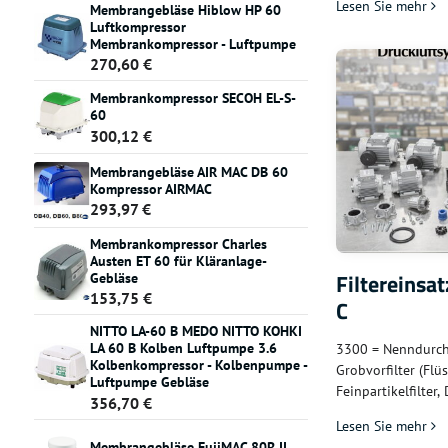
Lesen Sie mehr
Membrangebläse Hiblow HP 60
Gerüche) – kleinst
Luftkompressor
Kompressoren; vie
Membrankompressor - Luftpumpe
270,60 €
Membrankompressor SECOH EL-S-
60
300,12 €
Membrangebläse AIR MAC DB 60
Kompressor AIRMAC
293,97 €
Membrankompressor Charles
Austen ET 60 für Kläranlage-
Filtereinsat
Gebläse
153,75 €
C
NITTO LA-60 B MEDO NITTO KOHKI
LA 60 B Kolben Luftpumpe 3.6
3300 = Nenndurchf
Kolbenkompressor - Kolbenpumpe -
Grobvorfilter (Flüs
Luftpumpe Gebläse
Feinpartikelfilter,
356,70 €
Feinheit), C = Akt
Lesen Sie mehr
mittlere bis größ
Membrangebläse FujiMAC 80R II