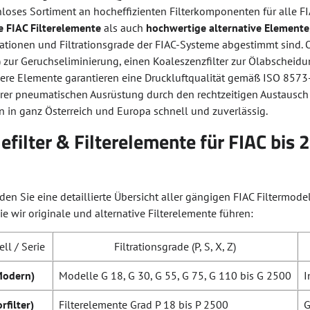
loses Sortiment an hocheffizienten Filterkomponenten für alle FI
e FIAC Filterelemente
als auch
hochwertige alternative Elemente
ationen und Filtrationsgrade der FIAC-Systeme abgestimmt sind. 
r) zur Geruchseliminierung, einen Koaleszenzfilter zur Ölabscheidu
ere Elemente garantieren eine Druckluftqualität gemäß ISO 8573-1
hrer pneumatischen Ausrüstung durch den rechtzeitigen Austausch 
n in ganz Österreich und Europa schnell und zuverlässig.
efilter & Filterelemente für FIAC bis 
en Sie eine detaillierte Übersicht aller gängigen FIAC Filtermod
die wir originale und alternative Filterelemente führen:
ll / Serie
Filtrationsgrade (P, S, X, Z)
Modern)
Modelle G 18, G 30, G 55, G 75, G 110 bis G 2500
I
rfilter)
Filterelemente Grad P 18 bis P 2500
G