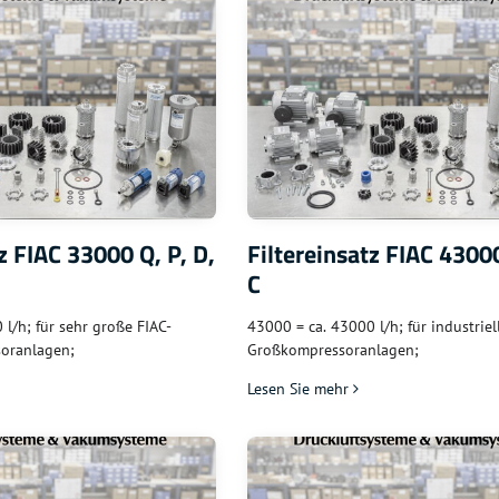
z FIAC 33000 Q, P, D,
Filtereinsatz FIAC 43000
C
l/h; für sehr große FIAC-
43000 = ca. 43000 l/h; für industriel
soranlagen;
Großkompressoranlagen;
Lesen Sie mehr