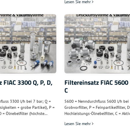
Lesen Sie mehr
e Baureihe; für kleine FIAC-
kleine bis mittlere FIAC-Kompressor
r Filterklassen wählbar
z FIAC 3300 Q, P, D,
Filtereinsatz FIAC 5600 
C
luss 3300 l/h bei 7 bar; Q =
5600 = Nenndurchfluss 5600 l/h bei 
sigkeiten + grobe Partikel), P =
Grobvorfilter, P = Feinpartikelfilter, D
 D = Ölnebelfilter (höchste
Hochleistungs-Ölnebelfilter, C = Akti
ivkohle (Dämpfe + Gerüche) – für
für größere industrielle FIAC-Kompr
Lesen Sie mehr
ere FIAC-Anlagen
hohe Durchflusskapazität