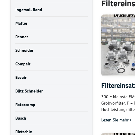
Filterein
Ingersoll Rand
Mattei
Renner
Schneider
Compair
Ecoair
Filtereinsat
Blitz Schneider
300 = kleinste FIA
Grobvorfilter, P = 
Rotorcomp
Hochleistungsfilte
– auf Webseite fe
Busch
Lesen Sie mehr
1000 l/h
Rietschle