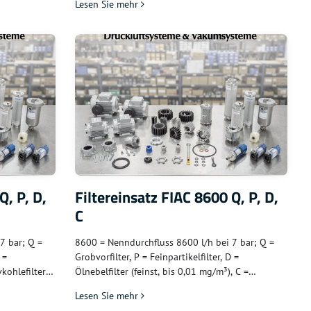
Lesen Sie mehr
en
Kompressoranlagen; alle vier Filterklassen
verfügbar
Q, P, D,
Filtereinsatz FIAC 8600 Q, P, D,
C
7 bar; Q =
8600 = Nenndurchfluss 8600 l/h bei 7 bar; Q =
 =
Grobvorfilter, P = Feinpartikelfilter, D =
vkohlefilter –
Ölnebelfilter (feinst, bis 0,01 mg/m³), C =
essoranlagen;
Aktivkohle – für große industrielle FIAC-
Lesen Sie mehr
Kompressoren; sehr hohe Kapazität