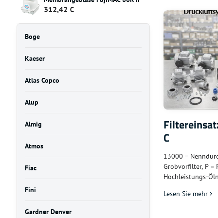
312,42 €
Boge
Kaeser
Atlas Copco
Alup
Filtereinsat
Almig
C
Atmos
13000 = Nenndurch
Grobvorfilter, P = 
Fiac
Hochleistungs-Ölne
für industrielle 
Fini
Lesen Sie mehr
Luftdurchflussme
Gardner Denver