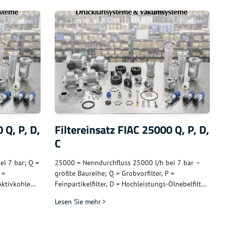
 Q, P, D,
Filtereinsatz FIAC 25000 Q, P, D,
C
i 7 bar; Q =
25000 = Nenndurchfluss 25000 l/h bei 7 bar –
 =
größte Baureihe; Q = Grobvorfilter, P =
 Aktivkohle
Feinpartikelfilter, D = Hochleistungs-Ölnebelfilter,
industrielle
C = Aktivkohlefilter – maximale Kapazität für
Lesen Sie mehr
industrielle FIAC-Großkompressoranlagen mit
höchstem Luftdurchsatz