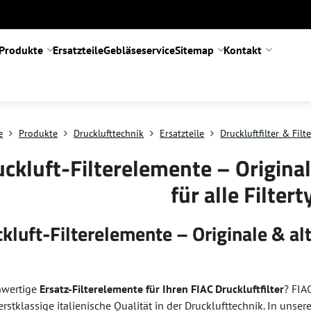
Produkte
Ersatzteile
Gebläseservice
Sitemap
Kontakt
e
Produkte
Drucklufttechnik
Ersatzteile
Druckluftfilter & Fil
ckluft-Filterelemente – Original
für alle Filter
kluft-Filterelemente – Originale & alt
hwertige
Ersatz-Filterelemente für Ihren FIAC Druckluftfilter
? FIA
erstklassige italienische Qualität in der Drucklufttechnik. In uns