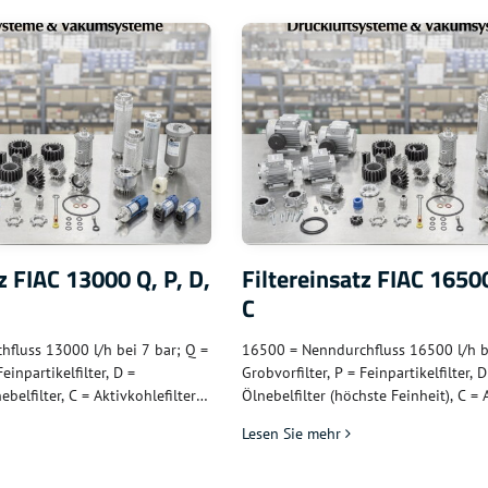
z FIAC 13000 Q, P, D,
Filtereinsatz FIAC 16500
C
fluss 13000 l/h bei 7 bar; Q =
16500 = Nenndurchfluss 16500 l/h be
Feinpartikelfilter, D =
Grobvorfilter, P = Feinpartikelfilter, D
belfilter, C = Aktivkohlefilter –
Ölnebelfilter (höchste Feinheit), C =
Großkompressoren; sehr hohe
(Dämpfe + Gerüche) – für sehr große 
Lesen Sie mehr
nge
FIAC-Kompressoranlagen