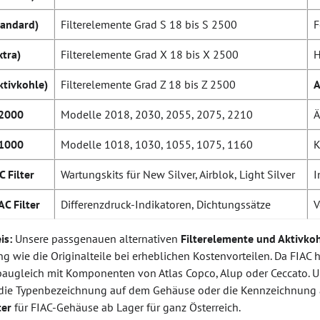
tandard)
Filterelemente Grad S 18 bis S 2500
F
xtra)
Filterelemente Grad X 18 bis X 2500
H
ktivkohle)
Filterelemente Grad Z 18 bis Z 2500
A
 2000
Modelle 2018, 2030, 2055, 2075, 2210
Ä
 1000
Modelle 1018, 1030, 1055, 1075, 1160
K
C Filter
Wartungskits für New Silver, Airblok, Light Silver
I
AC Filter
Differenzdruck-Indikatoren, Dichtungssätze
V
is:
Unsere passgenauen alternativen
Filterelemente und Aktivkoh
g wie die Originalteile bei erheblichen Kostenvorteilen. Da FIAC
 baugleich mit Komponenten von Atlas Copco, Alup oder Ceccato. U
e die Typenbezeichnung auf dem Gehäuse oder die Kennzeichnung
ter
für FIAC-Gehäuse ab Lager für ganz Österreich.