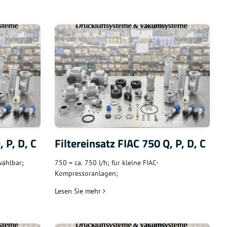
 P, D, C
Filtereinsatz FIAC 750 Q, P, D, C
wählbar;
750 = ca. 750 l/h; für kleine FIAC-
Kompressoranlagen;
Lesen Sie mehr