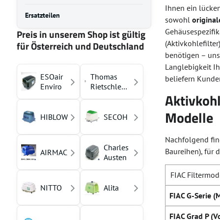
Ihnen ein lücken
Ersatzteilen
sowohl
original
Gehäusespezifik
Preis in unserem Shop ist gültig
(Aktivkohlefilte
für Österreich und Deutschland
benötigen – uns
Langlebigkeit I
ESOair
Thomas
beliefern Kunde
Enviro
Rietschle
Aktivkohl
(YASUNAGA)
Modelle
HIBLOW
SECOH
Nachfolgend find
Charles
Baureihen), für 
AIRMAC
Austen
FIAC Filtermode
NITTO
Alita
FIAC G-Serie (
FIAC Grad P (Vo