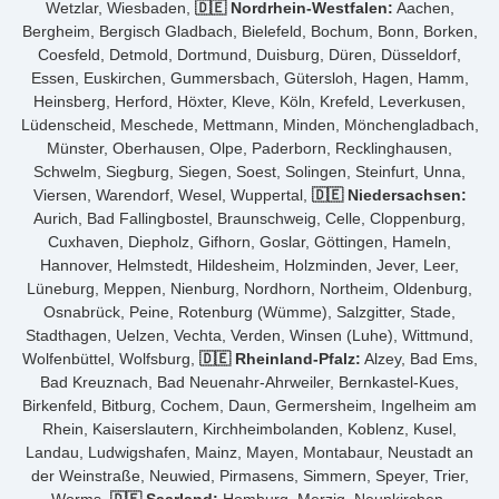
Wetzlar, Wiesbaden,
🇩🇪 Nordrhein-Westfalen:
Aachen,
Bergheim, Bergisch Gladbach, Bielefeld, Bochum, Bonn, Borken,
Coesfeld, Detmold, Dortmund, Duisburg, Düren, Düsseldorf,
Essen, Euskirchen, Gummersbach, Gütersloh, Hagen, Hamm,
Heinsberg, Herford, Höxter, Kleve, Köln, Krefeld, Leverkusen,
Lüdenscheid, Meschede, Mettmann, Minden, Mönchengladbach,
Münster, Oberhausen, Olpe, Paderborn, Recklinghausen,
Schwelm, Siegburg, Siegen, Soest, Solingen, Steinfurt, Unna,
Viersen, Warendorf, Wesel, Wuppertal,
🇩🇪 Niedersachsen:
Aurich, Bad Fallingbostel, Braunschweig, Celle, Cloppenburg,
Cuxhaven, Diepholz, Gifhorn, Goslar, Göttingen, Hameln,
Hannover, Helmstedt, Hildesheim, Holzminden, Jever, Leer,
Lüneburg, Meppen, Nienburg, Nordhorn, Northeim, Oldenburg,
Osnabrück, Peine, Rotenburg (Wümme), Salzgitter, Stade,
Stadthagen, Uelzen, Vechta, Verden, Winsen (Luhe), Wittmund,
Wolfenbüttel, Wolfsburg,
🇩🇪 Rheinland-Pfalz:
Alzey, Bad Ems,
Bad Kreuznach, Bad Neuenahr-Ahrweiler, Bernkastel-Kues,
Birkenfeld, Bitburg, Cochem, Daun, Germersheim, Ingelheim am
Rhein, Kaiserslautern, Kirchheimbolanden, Koblenz, Kusel,
Landau, Ludwigshafen, Mainz, Mayen, Montabaur, Neustadt an
der Weinstraße, Neuwied, Pirmasens, Simmern, Speyer, Trier,