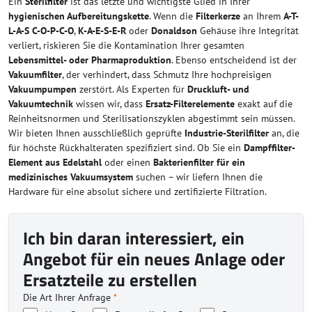
Ein
Sterilfilter
ist das letzte und wichtigste Glied in Ihrer
hygienischen Aufbereitungskette
. Wenn die
Filterkerze
an Ihrem
A-T-
L-A-S C-O-P-C-O
,
K-A-E-S-E-R
oder
Donaldson
Gehäuse ihre Integrität
verliert, riskieren Sie die Kontamination Ihrer gesamten
Lebensmittel- oder Pharmaproduktion
. Ebenso entscheidend ist der
Vakuumfilter
, der verhindert, dass Schmutz Ihre hochpreisigen
Vakuumpumpen
zerstört. Als Experten für
Druckluft- und
Vakuumtechnik
wissen wir, dass
Ersatz-Filterelemente
exakt auf die
Reinheitsnormen und Sterilisationszyklen abgestimmt sein müssen.
Wir bieten Ihnen ausschließlich geprüfte
Industrie-Sterilfilter
an, die
für höchste Rückhalteraten spezifiziert sind. Ob Sie ein
Dampffilter-
Element aus Edelstahl
oder einen
Bakterienfilter für ein
medizinisches Vakuumsystem
suchen – wir liefern Ihnen die
Hardware für eine absolut sichere und zertifizierte Filtration.
Ich bin daran interessiert, ein
Angebot für ein neues Anlage oder
Ersatzteile zu erstellen
Die Art Ihrer Anfrage
*