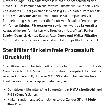
Biotechnologie und Medizintechnik reicht eine Standardfiltration
nicht aus. Hier kommen
Sterilfilter
zum Einsatz, die Bakterien, Viren
und andere Mikroorganismen zuverlässig zurückhalten. Parallel dazu
führen wir
Vakuumfilter
, die empfindliche Vakuumpumpen vor
Partikeleintrag schützen oder die Abluft von Schadstoffen reinigen.
Wir führen
Original-Filterelemente
sowie hochwertige
kompatible
Austauschkerzen
für Marken wie
Donaldson (Ultrafilter), Parker
Zander, Domnick Hunter, Kaeser, Atlas Copco und Walker Filtration
.
Sichern Sie Ihre sterilen Prozesse durch laborgeprüfte Filtertechnik.
Sterilfilter für keimfreie Prozessluft
(Druckluft)
Sterilfilterelemente bestehen oft aus einer hydrophoben Borosilikat-
Membran oder PTFE-Struktur und sind darauf ausgelegt, Partikel bis
zu einer Größe von 0,01 µm zu 99,9999% abzuscheiden. Wir liefern
Ersatzkerzen für alle gängigen Gehäusetypen:
Donaldson / Ultrafilter: Alle Baugrößen der
P-SRF (Sterile Air)
und
P-GS (Dampf)
Serien.
Parker Zander: Ersatz-Sterilelemente der
Zander ST
und
High-
Flow
Klassen.