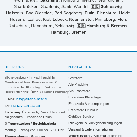
Worms,
🇩🇪 Saarland:
Homburg, Merzig, Neunkirchen,
Saarbrücken, Saarlouis, Sankt Wendel,
🇩🇪 Schleswig-
Holstein:
Bad Oldesloe, Bad Segeberg, Eutin, Flensburg, Heide,
Husum, Itzehoe, Kiel, Lübeck, Neumünster, Pinneberg, Plön,
Ratzeburg, Rendsburg, Schleswig,
🇩🇪 Hamburg & Bremen:
Hamburg, Bremen
ÜBER UNS
NAVIGATION
all-the-best.eu - Ihr Fachhandel für
Startseite
Membrangebläse, Kompressoren &
Alle Produkte
Ersatzteile für Kläranlagen, Vakuum- &
Alle Ersatzteile
Drucklufttechnik. Über 30 Jahre Erfahrung.
Ersatzteile Kläranlagen
E-Mail:
info@all-the-best.eu
Ersatzteile Vakuumpumpen
Tel:
+43 677 620 150 28
Ersatzteile Druckluft
Lieferung
: Österreich, Deutschland und
Gebläse-Service
die gesamte Europäische Union
Rückgabe & Rückgabebedingungen
Öffnungszeiten / Erreichbarkeit:
Versand & Lieferinformationen
Montag - Freitag von 7:00 bis 17:00 Uhr
Widerrufsrecht / Widerrufsbelehrung
Firmenadresse / Standort: