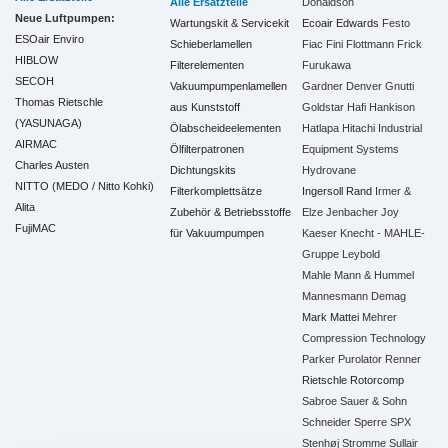
Alle Ersatzteile
Donaldson
Neue Luftpumpen:
Wartungskit & Servicekit
Ecoair
Edwards
Festo
ESOair Enviro
Schieberlamellen
Fiac
Fini
Flottmann
Frick
HIBLOW
Filterelementen
Furukawa
SECOH
Vakuumpumpenlamellen
Gardner Denver
Gnutti
Thomas Rietschle
aus Kunststoff
Goldstar
Hafi
Hankison
(YASUNAGA)
Ölabscheideelementen
Hatlapa
Hitachi Industrial
AIRMAC
Ölfilterpatronen
Equipment Systems
Charles Austen
Dichtungskits
Hydrovane
NITTO (MEDO / Nitto Kohki)
Filterkomplettsätze
Ingersoll Rand
Irmer &
Alita
Zubehör & Betriebsstoffe
Elze
Jenbacher
Joy
FujiMAC
für Vakuumpumpen
Kaeser
Knecht - MAHLE-
Gruppe
Leybold
Mahle
Mann & Hummel
Mannesmann Demag
Mark
Mattei
Mehrer
Compression Technology
Parker
Purolator
Renner
Rietschle
Rotorcomp
Sabroe
Sauer & Sohn
Schneider
Sperre
SPX
Stenhøj
Stromme
Sullair