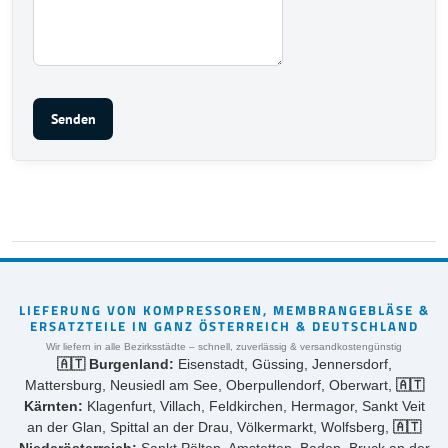
Senden
LIEFERUNG VON KOMPRESSOREN, MEMBRANGEBLÄSE &
ERSATZTEILE IN GANZ ÖSTERREICH & DEUTSCHLAND
Wir liefern in alle Bezirksstädte – schnell, zuverlässig & versandkostengünstig
🇦🇹 Burgenland:
Eisenstadt, Güssing, Jennersdorf,
Mattersburg, Neusiedl am See, Oberpullendorf, Oberwart,
🇦🇹
Kärnten:
Klagenfurt, Villach, Feldkirchen, Hermagor, Sankt Veit
an der Glan, Spittal an der Drau, Völkermarkt, Wolfsberg,
🇦🇹