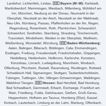
Landshut, Lichtenfels, Lindau,
🇩🇪 Bayern (M–W):
Karlstadt,
Marktoberdorf, Memmingen, Miesbach, Miltenberg, Mühldorf am
Inn, München, Neuburg an der Donau, Neumarkt in der
Oberpfalz, Neustadt an der Aisch, Neustadt an der Waldnaab,
Neu-Ulm, Nürnberg, Passau, Pfaffenhofen an der Ilm, Regen,
Regensburg, Rosenheim, Roth, Pfarrkirchen, Schwandorf,
Schweinfurt, Sonthofen, Starnberg, Straubing, Tirschenreuth,
Traunstein, Mindelheim, Weiden in der Oberpfalz, Weilheim,
Weißenburg, Wunsiedel, Würzburg,
🇩🇪 Baden-Württemberg:
Aalen, Balingen, Biberach, Böblingen, Calw, Emmendingen,
Esslingen, Freiburg, Freudenstadt, Friedrichshafen, Göppingen,
Heidelberg, Heidenheim, Heilbronn, Karlsruhe, Konstanz,
Künzelsau, Lörrach, Ludwigsburg, Mannheim, Mosbach,
Offenburg, Pforzheim, Rastatt, Ravensburg, Reutlingen, Rottweil,
Schwäbisch Hall, Sigmaringen, Stuttgart, Tauberbischofsheim,
Tübingen, Tuttlingen, Ulm, Villingen-Schwenningen, Waiblingen,
Waldshut-Tiengen,
🇩🇪 Hessen:
Bad Hersfeld, Bad Homburg,
Bad Schwalbach, Darmstadt, Erbach, Eschwege, Frankfurt am
Main, Friedberg, Fulda, Gelnhausen, Gießen, Groß-Gerau,
Heppenheim, Hofheim am Taunus, Homberg (Efze), Kassel,
Korbach, Lauterbach, Limburg an der Lahn, Marburg, Offenbach,