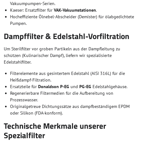
Vakuumpumpen-Serien.
Kaeser: Ersatzfilter für
VAK-Vakuumstationen
.
Hocheffiziente Ölnebel-Abscheider (Demister) für ölabgedichtete
Pumpen.
Dampffilter & Edelstahl-Vorfiltration
Um Sterilfilter vor groben Partikeln aus der Dampfleitung zu
schützen (Kulinarischer Dampf), liefern wir spezialisierte
Edelstahlfilter.
Filterelemente aus gesintertem Edelstahl (AISI 316L) für die
Heißdampf-Filtration.
Ersatzteile für
Donaldson P-EG
und
PG-EG
Edelstahlgehäuse.
Regenerierbare Filtermedien für die Aufbereitung von
Prozesswasser.
Originalgetreue Dichtungssätze aus dampfbeständigem EPDM
oder Silikon (FDA-konform).
Technische Merkmale unserer
Spezialfilter