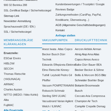
Kundenbewertungen / Trustpilot / Google
900 32 Borinka 288
Reviews Badge
SSL-Zertifikat Badge / Sicherheitssiegel
Zahlungsmethoden (CardPay, PayPal,
Sitemap-Link
Kreditkarte, Überweisung...)
Newsletter-Anmeldung
AGB (Allgemeine Geschäftsbedingungen)
Sprachauswahl (DE /
EN
)
Kontakt
SSL / Sicherheitssiegel
Anfrage stellen
MEMBRANGEBLÄSE
VAKUUMPUMPEN
DRUCKLUFTTECHNIK
KLÄRANLAGEN
Anest Iwata
Atlas Copco
Aerzen
Airblok
Airman
Ersatzteile:
Becker
Busch
Dürr
Almig
Alup
Ama
Atlas
ESOair Enviro
Technik
Copco
Atmos
Axeco
HIBLOW
Edwards
Effepizeta
Elektror
Balke Dürr
Bauer
BEA
SECOH
Elmo Rietschle
Kinney-
Becker
Becker & Söhne
Thomas Rietschle
Tuthill
Leybold
Pedro Gil
Bellis & Morcom
BGS
Blitz
(YASUNAGA)
Pfeiffer
Schneider
Boehler
Boge
AIRMAC
Vacuum
POMPETRAVAINI
Bottarini
Broomwade
Charles Austen
Robuschi
Schmalz
Busch
NITTO (MEDO / Nitto Kohki)
Sterling SIHI
ULVAC
Ceccato Aria Compressa
Alita
Vacuubrand
Varian Agilent
Champion Air Tech
FujiMAC
Welch / ILMVAC
CompAir
Crepelle
Demag
Alle Ersatzteile