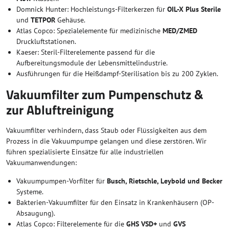
Domnick Hunter: Hochleistungs-Filterkerzen für
OIL-X Plus Sterile
und
TETPOR
Gehäuse.
Atlas Copco: Spezialelemente für medizinische
MED/ZMED
Druckluftstationen.
Kaeser: Steril-Filterelemente passend für die
Aufbereitungsmodule der Lebensmittelindustrie.
Ausführungen für die Heißdampf-Sterilisation bis zu 200 Zyklen.
Vakuumfilter zum Pumpenschutz &
zur Abluftreinigung
Vakuumfilter verhindern, dass Staub oder Flüssigkeiten aus dem
Prozess in die Vakuumpumpe gelangen und diese zerstören. Wir
führen spezialisierte Einsätze für alle industriellen
Vakuumanwendungen:
Vakuumpumpen-Vorfilter für
Busch, Rietschle, Leybold und Becker
Systeme.
Bakterien-Vakuumfilter für den Einsatz in Krankenhäusern (OP-
Absaugung).
Atlas Copco: Filterelemente für die
GHS VSD+
und
GVS