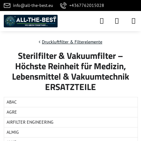
info@all-the-best.eu
+4367762015028
Druckluftfilter & Filterelemente
Sterilfilter & Vakuumfilter –
Höchste Reinheit für Medizin,
Lebensmittel & Vakuumtechnik
ERSATZTEILE
ABAC
AGRE
AIRFILTER ENGINEERING
ALMIG