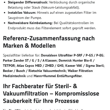
Steigender Differenzdruck:
Verblockung durch organische
Belastung oder Staub (Vakuum-Leistungsabfall).
Instabiles Vakuum:
Hinweis auf einen zugesetzten Filter im
Saugstrom der Pumpe.
Nachweisbare Keimbelastung:
Bei Qualitätskontrollen im
Endprodukt muss das Filterelement sofort geprüft werden.
Referenz-Zusammenfassung nach
Marken & Modellen
Spezialfilter lieferbar für:
Donaldson Ultrafilter P-SRF / P-GS / P-EG
;
Parker Zander ST / G / S / A Klassen
;
Domnick Hunter Bio-X /
TETPOR
;
Atlas Copco MED / ZMED / GHS
;
Kaeser VAK / Sigma Steril
;
Becker / Busch / Rietschle Vakuumtechnik
;
Walker Filtration
Medizintechnik
und
Mann+Hummel Entlüftungsfilter
.
Ihr Fachberater für Steril- &
Vakuumfiltration – Kompromisslose
Sauberkeit für Ihre Prozesse