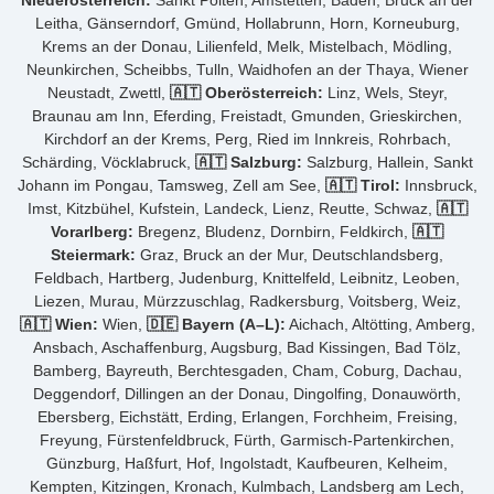
Niederösterreich:
Sankt Pölten, Amstetten, Baden, Bruck an der
Leitha, Gänserndorf, Gmünd, Hollabrunn, Horn, Korneuburg,
Krems an der Donau, Lilienfeld, Melk, Mistelbach, Mödling,
Neunkirchen, Scheibbs, Tulln, Waidhofen an der Thaya, Wiener
Neustadt, Zwettl,
🇦🇹 Oberösterreich:
Linz, Wels, Steyr,
Braunau am Inn, Eferding, Freistadt, Gmunden, Grieskirchen,
Kirchdorf an der Krems, Perg, Ried im Innkreis, Rohrbach,
Schärding, Vöcklabruck,
🇦🇹 Salzburg:
Salzburg, Hallein, Sankt
Johann im Pongau, Tamsweg, Zell am See,
🇦🇹 Tirol:
Innsbruck,
Imst, Kitzbühel, Kufstein, Landeck, Lienz, Reutte, Schwaz,
🇦🇹
Vorarlberg:
Bregenz, Bludenz, Dornbirn, Feldkirch,
🇦🇹
Steiermark:
Graz, Bruck an der Mur, Deutschlandsberg,
Feldbach, Hartberg, Judenburg, Knittelfeld, Leibnitz, Leoben,
Liezen, Murau, Mürzzuschlag, Radkersburg, Voitsberg, Weiz,
🇦🇹 Wien:
Wien,
🇩🇪 Bayern (A–L):
Aichach, Altötting, Amberg,
Ansbach, Aschaffenburg, Augsburg, Bad Kissingen, Bad Tölz,
Bamberg, Bayreuth, Berchtesgaden, Cham, Coburg, Dachau,
Deggendorf, Dillingen an der Donau, Dingolfing, Donauwörth,
Ebersberg, Eichstätt, Erding, Erlangen, Forchheim, Freising,
Freyung, Fürstenfeldbruck, Fürth, Garmisch-Partenkirchen,
Günzburg, Haßfurt, Hof, Ingolstadt, Kaufbeuren, Kelheim,
Kempten, Kitzingen, Kronach, Kulmbach, Landsberg am Lech,