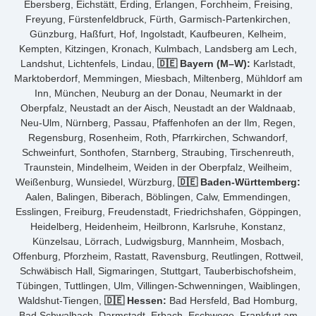
Ebersberg, Eichstätt, Erding, Erlangen, Forchheim, Freising,
Freyung, Fürstenfeldbruck, Fürth, Garmisch-Partenkirchen,
Günzburg, Haßfurt, Hof, Ingolstadt, Kaufbeuren, Kelheim,
Kempten, Kitzingen, Kronach, Kulmbach, Landsberg am Lech,
Landshut, Lichtenfels, Lindau,
🇩🇪 Bayern (M–W):
Karlstadt,
Marktoberdorf, Memmingen, Miesbach, Miltenberg, Mühldorf am
Inn, München, Neuburg an der Donau, Neumarkt in der
Oberpfalz, Neustadt an der Aisch, Neustadt an der Waldnaab,
Neu-Ulm, Nürnberg, Passau, Pfaffenhofen an der Ilm, Regen,
Regensburg, Rosenheim, Roth, Pfarrkirchen, Schwandorf,
Schweinfurt, Sonthofen, Starnberg, Straubing, Tirschenreuth,
Traunstein, Mindelheim, Weiden in der Oberpfalz, Weilheim,
Weißenburg, Wunsiedel, Würzburg,
🇩🇪 Baden-Württemberg:
Aalen, Balingen, Biberach, Böblingen, Calw, Emmendingen,
Esslingen, Freiburg, Freudenstadt, Friedrichshafen, Göppingen,
Heidelberg, Heidenheim, Heilbronn, Karlsruhe, Konstanz,
Künzelsau, Lörrach, Ludwigsburg, Mannheim, Mosbach,
Offenburg, Pforzheim, Rastatt, Ravensburg, Reutlingen, Rottweil,
Schwäbisch Hall, Sigmaringen, Stuttgart, Tauberbischofsheim,
Tübingen, Tuttlingen, Ulm, Villingen-Schwenningen, Waiblingen,
Waldshut-Tiengen,
🇩🇪 Hessen:
Bad Hersfeld, Bad Homburg,
Bad Schwalbach, Darmstadt, Erbach, Eschwege, Frankfurt am