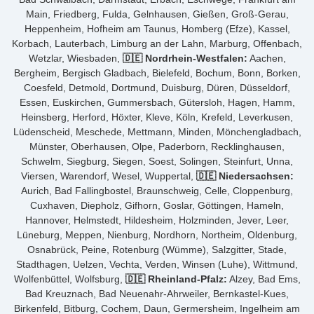
Main, Friedberg, Fulda, Gelnhausen, Gießen, Groß-Gerau,
Heppenheim, Hofheim am Taunus, Homberg (Efze), Kassel,
Korbach, Lauterbach, Limburg an der Lahn, Marburg, Offenbach,
Wetzlar, Wiesbaden,
🇩🇪 Nordrhein-Westfalen:
Aachen,
Bergheim, Bergisch Gladbach, Bielefeld, Bochum, Bonn, Borken,
Coesfeld, Detmold, Dortmund, Duisburg, Düren, Düsseldorf,
Essen, Euskirchen, Gummersbach, Gütersloh, Hagen, Hamm,
Heinsberg, Herford, Höxter, Kleve, Köln, Krefeld, Leverkusen,
Lüdenscheid, Meschede, Mettmann, Minden, Mönchengladbach,
Münster, Oberhausen, Olpe, Paderborn, Recklinghausen,
Schwelm, Siegburg, Siegen, Soest, Solingen, Steinfurt, Unna,
Viersen, Warendorf, Wesel, Wuppertal,
🇩🇪 Niedersachsen:
Aurich, Bad Fallingbostel, Braunschweig, Celle, Cloppenburg,
Cuxhaven, Diepholz, Gifhorn, Goslar, Göttingen, Hameln,
Hannover, Helmstedt, Hildesheim, Holzminden, Jever, Leer,
Lüneburg, Meppen, Nienburg, Nordhorn, Northeim, Oldenburg,
Osnabrück, Peine, Rotenburg (Wümme), Salzgitter, Stade,
Stadthagen, Uelzen, Vechta, Verden, Winsen (Luhe), Wittmund,
Wolfenbüttel, Wolfsburg,
🇩🇪 Rheinland-Pfalz:
Alzey, Bad Ems,
Bad Kreuznach, Bad Neuenahr-Ahrweiler, Bernkastel-Kues,
Birkenfeld, Bitburg, Cochem, Daun, Germersheim, Ingelheim am