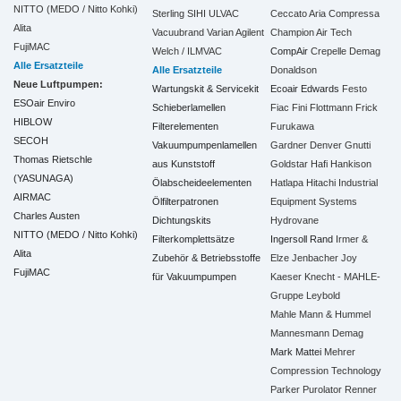
NITTO (MEDO / Nitto Kohki)
Sterling SIHI
ULVAC
Ceccato Aria Compressa
Alita
Vacuubrand
Varian Agilent
Champion Air Tech
FujiMAC
Welch / ILMVAC
CompAir
Crepelle
Demag
Alle Ersatzteile
Alle Ersatzteile
Donaldson
Neue Luftpumpen:
Wartungskit & Servicekit
Ecoair
Edwards
Festo
ESOair Enviro
Schieberlamellen
Fiac
Fini
Flottmann
Frick
HIBLOW
Filterelementen
Furukawa
SECOH
Vakuumpumpenlamellen
Gardner Denver
Gnutti
Thomas Rietschle
aus Kunststoff
Goldstar
Hafi
Hankison
(YASUNAGA)
Ölabscheideelementen
Hatlapa
Hitachi Industrial
AIRMAC
Ölfilterpatronen
Equipment Systems
Charles Austen
Dichtungskits
Hydrovane
NITTO (MEDO / Nitto Kohki)
Filterkomplettsätze
Ingersoll Rand
Irmer &
Alita
Zubehör & Betriebsstoffe
Elze
Jenbacher
Joy
FujiMAC
für Vakuumpumpen
Kaeser
Knecht - MAHLE-
Gruppe
Leybold
Mahle
Mann & Hummel
Mannesmann Demag
Mark
Mattei
Mehrer
Compression Technology
Parker
Purolator
Renner