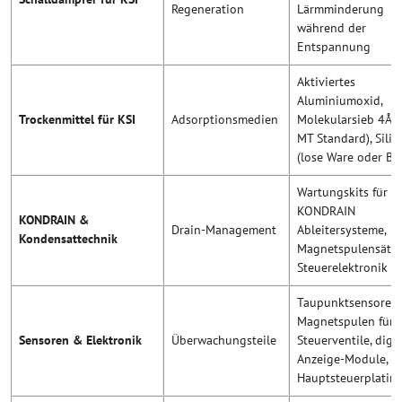
Regeneration
Lärmminderung
während der
Entspannung
Aktiviertes
Aluminiumoxid,
Trockenmittel für KSI
Adsorptionsmedien
Molekularsieb 4Å (
MT Standard), Silik
(lose Ware oder Be
Wartungskits für
KONDRAIN
KONDRAIN &
Drain-Management
Ableitersysteme,
Kondensattechnik
Magnetspulensätze
Steuerelektronik
Taupunktsensoren,
Magnetspulen für
Sensoren & Elektronik
Überwachungsteile
Steuerventile, digit
Anzeige-Module,
Hauptsteuerplatin