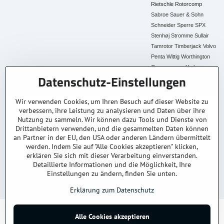
Rietschle
Rotorcomp
Sabroe
Sauer & Sohn
Schneider
Sperre
SPX
Stenhøj
Stromme
Sullair
Tamrotor
Timberjack
Volvo
Penta
Wittig
Worthington
Creyssensac
York
Datenschutz-Einstellungen
Alle Ersatzteile
Wir verwenden Cookies, um Ihren Besuch auf dieser Website zu
verbessern, ihre Leistung zu analysieren und Daten über ihre
30+ Jahre Erfahrung
Lagerware
Original & Kompatibel
Nutzung zu sammeln. Wir können dazu Tools und Dienste von
Branchenexperten
Schneller Versand AT &
Ersatzteile aller Marken
DE
Drittanbietern verwenden, und die gesammelten Daten können
an Partner in der EU, den USA oder anderen Ländern übermittelt
Faire Preise
Fachberatung
werden. Indem Sie auf "Alle Cookies akzeptieren" klicken,
Top Preis-Leistung
Persönlich & kompetent
erklären Sie sich mit dieser Verarbeitung einverstanden.
Detaillierte Informationen und die Möglichkeit, Ihre
Einstellungen zu ändern, finden Sie unten.
© 2025
kompressoren-drucklufttrockner-filtern.at
– Alle Rechte vorbehalten.
Datenschutz
Impressum
AGB
Versand & Lieferung
Kontakt / Anfrage
Erklärung zum Datenschutz
Alle Cookies akzeptieren
©
2026
Urheberrecht