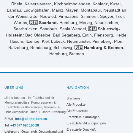
Rhein, Kaiserslautern, Kirchheimbolanden, Koblenz, Kusel,
Landau, Ludwigshafen, Mainz, Mayen, Montabaur, Neustadt an
der Weinstraße, Neuwied, Pirmasens, Simmern, Speyer, Trier,
Worms,
🇩🇪 Saarland:
Homburg, Merzig, Neunkirchen,
Saarbrücken, Saarlouis, Sankt Wendel,
🇩🇪 Schleswig-
Holstein:
Bad Oldesloe, Bad Segeberg, Eutin, Flensburg, Heide,
Husum, Itzehoe, Kiel, Lübeck, Neumünster, Pinneberg, Plön,
Ratzeburg, Rendsburg, Schleswig,
🇩🇪 Hamburg & Bremen:
Hamburg, Bremen
ÜBER UNS
NAVIGATION
all-the-best.eu - Ihr Fachhandel für
Startseite
Membrangebläse, Kompressoren &
Alle Produkte
Ersatzteile für Kläranlagen, Vakuum- &
Alle Ersatzteile
Drucklufttechnik. Über 30 Jahre Erfahrung.
Ersatzteile Kläranlagen
E-Mail:
info@all-the-best.eu
Ersatzteile Vakuumpumpen
Tel:
+43 677 620 150 28
Ersatzteile Druckluft
Lieferung
: Österreich, Deutschland und