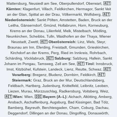
Mattersburg, Neusiedl am See, Oberpullendorf, Oberwart,
🇦🇹
Kärnten:
Klagenfurt, Villach, Feldkirchen, Hermagor, Sankt Veit
an der Glan, Spittal an der Drau, Völkermarkt, Wolfsberg,
🇦🇹
Niederösterreich:
Sankt Pölten, Amstetten, Baden, Bruck an der
Leitha, Gänserndorf, Gmünd, Hollabrunn, Horn, Korneuburg,
Krems an der Donau, Lilienfeld, Melk, Mistelbach, Mödling,
Neunkirchen, Scheibbs, Tulln, Waidhofen an der Thaya, Wiener
Neustadt, Zwettl,
🇦🇹 Oberösterreich:
Linz, Wels, Steyr,
Braunau am Inn, Eferding, Freistadt, Gmunden, Grieskirchen,
Kirchdorf an der Krems, Perg, Ried im Innkreis, Rohrbach,
Schärding, Vöcklabruck,
🇦🇹 Salzburg:
Salzburg, Hallein, Sankt
Johann im Pongau, Tamsweg, Zell am See,
🇦🇹 Tirol:
Innsbruck,
Imst, Kitzbühel, Kufstein, Landeck, Lienz, Reutte, Schwaz,
🇦🇹
Vorarlberg:
Bregenz, Bludenz, Dornbirn, Feldkirch,
🇦🇹
Steiermark:
Graz, Bruck an der Mur, Deutschlandsberg,
Feldbach, Hartberg, Judenburg, Knittelfeld, Leibnitz, Leoben,
Liezen, Murau, Mürzzuschlag, Radkersburg, Voitsberg, Weiz,
🇦🇹 Wien:
Wien,
🇩🇪 Bayern (A–L):
Aichach, Altötting, Amberg,
Ansbach, Aschaffenburg, Augsburg, Bad Kissingen, Bad Tölz,
Bamberg, Bayreuth, Berchtesgaden, Cham, Coburg, Dachau,
Deggendorf, Dillingen an der Donau, Dingolfing, Donauwörth,