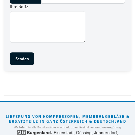
Ihre Notiz
Senden
LIEFERUNG VON KOMPRESSOREN, MEMBRANGEBLÄSE &
ERSATZTEILE IN GANZ ÖSTERREICH & DEUTSCHLAND
Wir liefern in alle Bezirksstädte – schnell, zuverlässig & versandkostengünstig
🇦🇹 Burgenland:
Eisenstadt, Güssing, Jennersdorf,