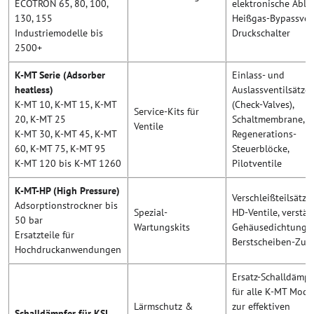
ECOTRON 65, 80, 100,
elektronische Ablei
130, 155
Heißgas-Bypassvent
Industriemodelle bis
Druckschalter
2500+
K-MT Serie (Adsorber
Einlass- und
heatless)
Auslassventilsätze
K-MT 10, K-MT 15, K-MT
(Check-Valves),
Service-Kits für
20, K-MT 25
Schaltmembrane,
Ventile
K-MT 30, K-MT 45, K-MT
Regenerations-
60, K-MT 75, K-MT 95
Steuerblöcke,
K-MT 120 bis K-MT 1260
Pilotventile
K-MT-HP (High Pressure)
Verschleißteilsätze 
Adsorptionstrockner bis
Spezial-
HD-Ventile, verstär
50 bar
Wartungskits
Gehäusedichtunge
Ersatzteile für
Berstscheiben-Zub
Hochdruckanwendungen
Ersatz-Schalldämpf
für alle K-MT Mode
Lärmschutz &
zur effektiven
Schalldämpfer für KSI