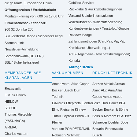
Gebläse-Service
die gesamte Europäische Union
Rückgabe & Rückgabebedingungen
Öffnungszeiten / Erreichbarkeit:
Versand & Lieferinformationen
Montag - Freitag von 7:00 bis 17:00 Uhr
Widerrufsrecht / Widerrufsbelehrung
Firmenadresse / Standort:
Kundenbewertungen / Trustpilot / Google
900 32 Borinka 288
Reviews Badge
SSL-Zertifikat Badge / Sicherheitssiegel
Zahlungsmethoden (CardPay, PayPal,
Sitemap-Link
Kreditkarte, Überweisung...)
Newsletter-Anmeldung
AGB (Allgemeine Geschäftsbedingungen)
Sprachauswahl (DE /
EN
)
Kontakt
SSL / Sicherheitssiegel
Anfrage stellen
MEMBRANGEBLÄSE
VAKUUMPUMPEN
DRUCKLUFTTECHNIK
KLÄRANLAGEN
Anest Iwata
Atlas Copco
Aerzen
Airblok
Airman
Ersatzteile:
Becker
Busch
Dürr
Almig
Alup
Ama
Atlas
ESOair Enviro
Technik
Copco
Atmos
Axeco
HIBLOW
Edwards
Effepizeta
Elektror
Balke Dürr
Bauer
BEA
SECOH
Elmo Rietschle
Kinney-
Becker
Becker & Söhne
Thomas Rietschle
Tuthill
Leybold
Pedro Gil
Bellis & Morcom
BGS
Blitz
(YASUNAGA)
Pfeiffer
Schneider
Boehler
Boge
AIRMAC
Vacuum
POMPETRAVAINI
Bottarini
Broomwade
Charles Austen
Robuschi
Schmalz
Busch