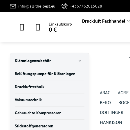
info@all-the-best.eu
+4367762015028
Druckluft Fachhandel
Einkaufskorb
0 €
Kläranlagenzubehör
Belüftungspumpe für Kläranlagen
Drucklufttechnik
ABAC
AGRE
Vakuumtechnik
BEKO
BOGE
DOLLINGER
Gebrauchte Kompressoren
HANKISON
Stickstoffgeneratoren