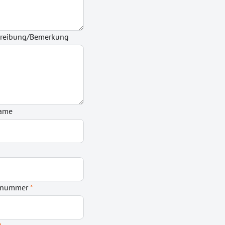
hreibung/Bemerkung
name
onnummer
*