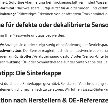
heit:
Sofortige Alarmierung bei Trocknerausfall verhindert Wasse
formität:
Nachweisbare Luftqualität für Auditierungen und Zertifi
imierung:
Frühzeitiges Erkennen von gesättigtem Trockenmittel od
 für defekte oder dekalibrierte Sens
nn Ihre Messwerte unplausibel werden:
ft:
Anzeige sinkt oder steigt stetig ohne Änderung der Betriebspar
echverhalten:
Der Sensor reagiert nach einem Lastwechsel erst n
gen am Controller:
"Analogeingang gestört" oder "Sensor-Unterb
rschmutzung:
Öl- oder Schmutzbeläge auf der Sinterkappe des Se
tipp: Die Sinterkappe
st durch eine Sinterkappe geschützt. Bei starker Verschmutzung s
element nicht mechanisch zu zerstören. Wir führen Ersatz-Sinterk
ation nach Herstellern & OE-Referenz