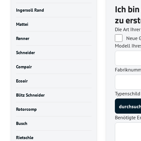
Ich bin
Ingersoll Rand
zu erst
Mattei
Die Art Ihre
Neue G
Renner
Modell Ihre
Schneider
Compair
Fabriknumme
Ecoair
Typenschild
Blitz Schneider
Rotorcomp
Benötigte Er
Busch
Rietschle