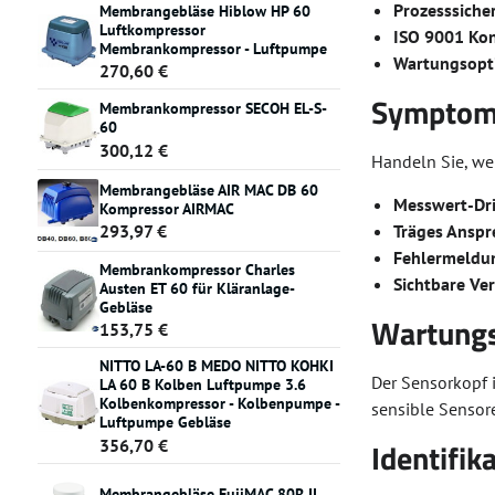
Prozesssicher
Membrangebläse Hiblow HP 60
Luftkompressor
ISO 9001 Kon
Membrankompressor - Luftpumpe
Wartungsopt
270,60 €
Symptome
Membrankompressor SECOH EL-S-
60
300,12 €
Handeln Sie, we
Membrangebläse AIR MAC DB 60
Messwert-Dri
Kompressor AIRMAC
Träges Anspr
293,97 €
Fehlermeldun
Membrankompressor Charles
Sichtbare Ve
Austen ET 60 für Kläranlage-
Gebläse
Wartungs
153,75 €
NITTO LA-60 B MEDO NITTO KOHKI
Der Sensorkopf i
LA 60 B Kolben Luftpumpe 3.6
Kolbenkompressor - Kolbenpumpe -
sensible Sensor
Luftpumpe Gebläse
356,70 €
Identifik
Membrangebläse FujiMAC 80R II