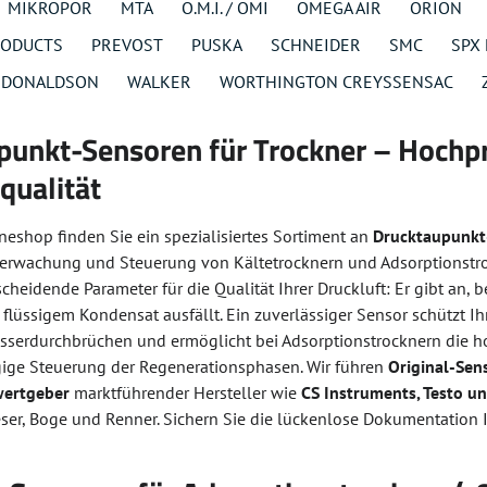
MIKROPOR
MTA
O.M.I. / OMI
OMEGA AIR
ORION
RODUCTS
PREVOST
PUSKA
SCHNEIDER
SMC
SPX
/ DONALDSON
WALKER
WORTHINGTON CREYSSENSAC
punkt-Sensoren für Trockner – Hochp
qualität
neshop finden Sie ein spezialisiertes Sortiment an
Drucktaupunkt
erwachung und Steuerung von Kältetrocknern und Adsorptionstro
tscheidende Parameter für die Qualität Ihrer Druckluft: Er gibt an,
lüssigem Kondensat ausfällt. Ein zuverlässiger Sensor schützt Ih
serdurchbrüchen und ermöglicht bei Adsorptionstrocknern die ho
ge Steuerung der Regenerationsphasen. Wir führen
Original-Sen
wertgeber
marktführender Hersteller wie
CS Instruments, Testo un
ser, Boge und Renner. Sichern Sie die lückenlose Dokumentation I