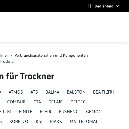
Bedienfeld
ckner
Verbrauchsmaterialien und Komponenten
Trockner
 für Trockner
O
ATMOS
ATS
BALMA
BALSTON
BEA FILTRI
COMPAIR
CTA
DELAIR
DELTECH
FILTRI
FINITE
FLAIR
FUSHENG
GEMOC
S
KOBELCO
KSI
MARK
MATTEI OMAT