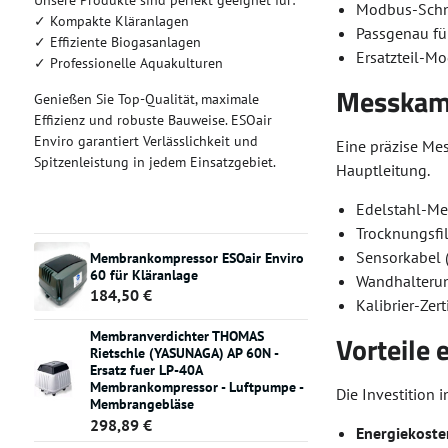
Unsere Produkte sind perfekt geeignet für:
Modbus-Schni
✓ Kompakte Kläranlagen
Passgenau fü
✓ Effiziente Biogasanlagen
Ersatzteil-Mo
✓ Professionelle Aquakulturen
Messkamm
Genießen Sie Top-Qualität, maximale
Effizienz und robuste Bauweise. ESOair
Enviro garantiert Verlässlichkeit und
Eine präzise Me
Spitzenleistung in jedem Einsatzgebiet.
Hauptleitung.
Edelstahl-Me
Trocknungsfi
Sensorkabel 
Membrankompressor ESOair Enviro
60 für Kläranlage
Wandhalterun
184,50 €
Kalibrier-Ze
Membranverdichter THOMAS
Vorteile
Rietschle (YASUNAGA) AP 60N -
Ersatz fuer LP-40A
Membrankompressor - Luftpumpe -
Die Investition 
Membrangebläse
298,89 €
Energiekost