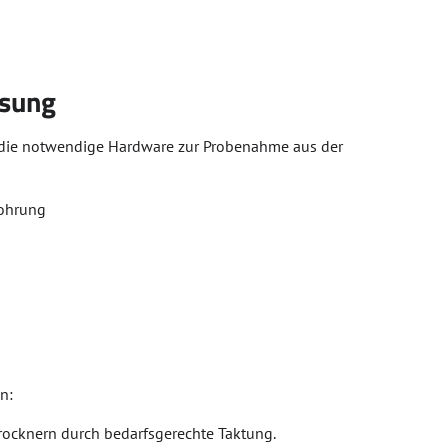
ssung
rn die notwendige Hardware zur Probenahme aus der
bohrung
n:
rocknern durch bedarfsgerechte Taktung.