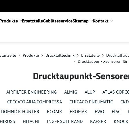
Produkte
Ersatzteile
Gebläseservice
Sitemap
Kontakt
Startseite
Produkte
Drucklufttechnik
Ersatzteile
Drucklufttro
Drucktaupunkt-Sensoren für 
Drucktaupunkt-Sensoren
AIRFILTER ENGINEERING
ALMIG
ALUP
ATLAS COPC
CECCATO ARIA COMPRESSA
CHICAGO PNEUMATIC
CKD
DOMNICK HUNTER
ECOAIR
EKOMAK
EWO
FIAC
HIROSS
HITACHI
INGERSOLL RAND
KAESER
KNOCK