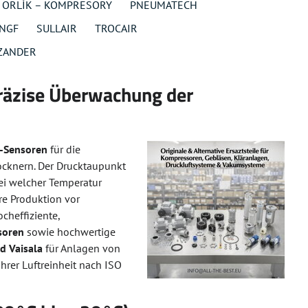
ORLÍK – KOMPRESORY
PNEUMATECH
 NGF
SULLAIR
TROCAIR
ZANDER
räzise Überwachung der
-Sensoren
für die
cknern. Der Drucktaupunkt
 bei welcher Temperatur
re Produktion vor
cheffiziente,
soren
sowie hochwertige
d Vaisala
für Anlagen von
hrer Luftreinheit nach ISO