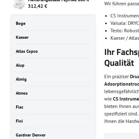
Wir führen pass
312,42 €
CS Instrumen
Vaisala: DRY
Boge
Testo: Robust
Kaeser
Kaeser / Atla
Ihr Fachs
Atlas Copco
Qualität
Alup
Ein präziser
Dru
Almig
Adsorptionstro
lebensgefährlic
Atmos
wie
CS Instrume
bieten Ihnen au
Fiac
spezifiziert sind
Ihnen die Hardw
Fini
Gardner Denver