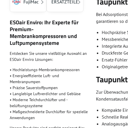
Taupunkt
FujiMac
ERSATZTEILE
Bei Adsorptions
ESOair Enviro: Ihr Experte für
garantieren so d
Premium-
Hochpräzise 
Membrankompressoren und
Messbereiche 
Luftpumpensysteme
Integrierte A
Druckfeste Ge
Entdecken Sie unsere vielfältige Auswahl an
ESOair Enviro Lösungen:
Ersatz-Fühler
Originalgetr
• Hochleistungs-Membrankompressoren
• Energieeffiziente Luft- und
Taupunkt
Membranpumpen
• Präzise Sauerstoffpumpen
Zur Überwachung
• Langlebige Luftverdichter und Gebläse
Kondensatausfal
• Moderne Teichdurchlüfter und -
belüftungssysteme
Kompakte Ein
• Maßgeschneiderte Durchlüfter für spezielle
Schnelle Rea
Anwendungen
Analogausgän