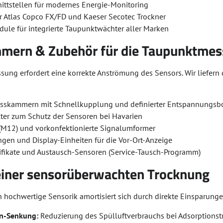
ttstellen für modernes Energie-Monitoring
r Atlas Copco FX/FD und Kaeser Secotec Trockner
dule für integrierte Taupunktwächter aller Marken
ern & Zubehör für die Taupunktme
ssung erfordert eine korrekte Anströmung des Sensors. Wir liefe
sskammern mit Schnellkupplung und definierter Entspannungs
lter zum Schutz der Sensoren bei Havarien
(M12) und vorkonfektionierte Signalumformer
gen und Display-Einheiten für die Vor-Ort-Anzeige
rtifikate und Austausch-Sensoren (Service-Tausch-Programm)
 einer sensorüberwachten Trocknung
in hochwertige Sensorik amortisiert sich durch direkte Einsparunge
en-Senkung:
Reduzierung des Spülluftverbrauchs bei Adsorptionst