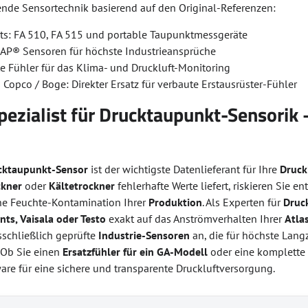
ende Sensortechnik basierend auf den Original-Referenzen:
ts: FA 510, FA 515 und portable Taupunktmessgeräte
CAP® Sensoren für höchste Industrieansprüche
e Fühler für das Klima- und Druckluft-Monitoring
s Copco / Boge: Direkter Ersatz für verbaute Erstausrüster-Fühler
pezialist für Drucktaupunkt-Sensorik –
cktaupunkt-Sensor
ist der wichtigste Datenlieferant für Ihre
Druck
ckner
oder
Kältetrockner
fehlerhafte Werte liefert, riskieren Sie
he Feuchte-Kontamination Ihrer
Produktion
. Als Experten für
Druc
nts, Vaisala oder Testo
exakt auf das Anströmverhalten Ihrer
Atla
sschließlich geprüfte
Industrie-Sensoren
an, die für höchste Lan
. Ob Sie einen
Ersatzfühler für ein GA-Modell
oder eine komplett
are für eine sichere und transparente Druckluftversorgung.