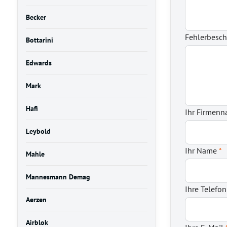
Becker
Fehlerbesc
Bottarini
Edwards
Mark
Hafi
Ihr Firmen
Leybold
Ihr Name
*
Mahle
Mannesmann Demag
Ihre Telef
Aerzen
Airblok