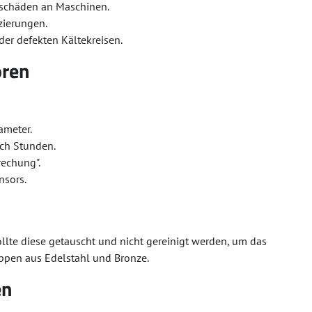
rschäden an Maschinen.
zierungen.
er defekten Kältekreisen.
oren
ameter.
ach Stunden.
rechung".
nsors.
ollte diese getauscht und nicht gereinigt werden, um das
appen aus Edelstahl und Bronze.
en