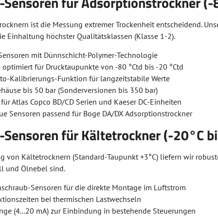
-Sensoren für Adsorptionstrockner (-
trocknern ist die Messung extremer Trockenheit entscheidend. Uns
ie Einhaltung höchster Qualitätsklassen (Klasse 1-2).
Sensoren mit Dünnschicht-Polymer-Technologie
optimiert für Drucktaupunkte von -80 °Ctd bis -20 °Ctd
uto-Kalibrierungs-Funktion für langzeitstabile Werte
häuse bis 50 bar (Sonderversionen bis 350 bar)
 für Atlas Copco BD/CD Serien und Kaeser DC-Einheiten
eue Sensoren passend für Boge DA/DX Adsorptionstrockner
-Sensoren für Kältetrockner (-20°C b
 von Kältetrocknern (Standard-Taupunkt +3°C) liefern wir robust
l und Ölnebel sind.
schraub-Sensoren für die direkte Montage im Luftstrom
ktionszeiten bei thermischen Lastwechseln
ge (4...20 mA) zur Einbindung in bestehende Steuerungen