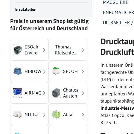
MAUGUIERE
Ersatzteilen
PNEUMATIC P
Preis in unserem Shop ist gültig
ULTRAFILTER 
für Österreich und Deutschland
Drucktau
ESOair
Thomas
Druckluft
Enviro
Rietschle
(YASUNAGA)
In unserem Onli
HIBLOW
SECOH
fachgerechte Üb
(DTP) ist der en
Wasserdampf zu f
Charles
AIRMAC
ungeplanten Was
Austen
taupunktabhängi
Industrie-Mess
NITTO
Alita
Atlas Copco, Kae
8573-1.