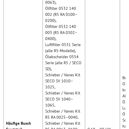
0063),
Ölfilter 0532 140
002 (R5 RA 0100–
0200),
Ölfilter 0532 140
003 (R5 RA 0302–
0400),
Luftfilter 0531 Serie
(alle R5-Modelle),
Ölabscheider 0554
Serie (alle R5 / SECO
SD),
Schieber / Vanes Kit
Bus
SECO SV 1010–
Ori
1025,
kom
Schieber / Vanes Kit
Alt
SECO SV 1040–
Ölf
1065,
Luf
Schieber / Vanes Kit
Öla
R5 RA 0025–0040,
Sch
Häufige Busch
Schieber / Vanes Kit
häu