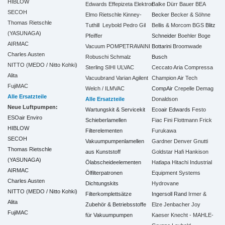
HIBLOW
Edwards
Effepizeta
Elektror
Balke Dürr
Bauer
BEA
SECOH
Elmo Rietschle
Kinney-
Becker
Becker & Söhne
Thomas Rietschle
Tuthill
Leybold
Pedro Gil
Bellis & Morcom
BGS
Blitz
(YASUNAGA)
Pfeiffer
Schneider
Boehler
Boge
AIRMAC
Vacuum
POMPETRAVAINI
Bottarini
Broomwade
Charles Austen
Robuschi
Schmalz
Busch
NITTO (MEDO / Nitto Kohki)
Sterling SIHI
ULVAC
Ceccato Aria Compressa
Alita
Vacuubrand
Varian Agilent
Champion Air Tech
FujiMAC
Welch / ILMVAC
CompAir
Crepelle
Demag
Alle Ersatzteile
Alle Ersatzteile
Donaldson
Neue Luftpumpen:
Wartungskit & Servicekit
Ecoair
Edwards
Festo
ESOair Enviro
Schieberlamellen
Fiac
Fini
Flottmann
Frick
HIBLOW
Filterelementen
Furukawa
SECOH
Vakuumpumpenlamellen
Gardner Denver
Gnutti
Thomas Rietschle
aus Kunststoff
Goldstar
Hafi
Hankison
(YASUNAGA)
Ölabscheideelementen
Hatlapa
Hitachi Industrial
AIRMAC
Ölfilterpatronen
Equipment Systems
Charles Austen
Dichtungskits
Hydrovane
NITTO (MEDO / Nitto Kohki)
Filterkomplettsätze
Ingersoll Rand
Irmer &
Alita
Zubehör & Betriebsstoffe
Elze
Jenbacher
Joy
FujiMAC
für Vakuumpumpen
Kaeser
Knecht - MAHLE-