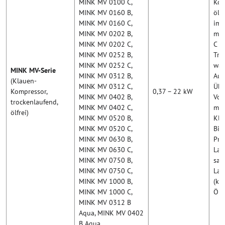
MINK MV 0100 C,
Kom
MINK MV 0160 B,
ölf
MINK MV 0160 C,
im 
MINK MV 0202 B,
mit
MINK MV 0202 C,
C =
MINK MV 0252 B,
Tro
MINK MV 0252 C,
was
MINK MV-Serie
MINK MV 0312 B,
Aus
(Klauen-
MINK MV 0312 C,
Übe
Kompressor,
0,37 – 22 kW
MINK MV 0402 B,
Vol
trockenlaufend,
MINK MV 0402 C,
m³/
ölfrei)
MINK MV 0520 B,
Klä
MINK MV 0520 C,
Bio
MINK MV 0630 B,
Pne
MINK MV 0630 C,
Lag
MINK MV 0750 B,
sau
MINK MV 0750 C,
Lag
MINK MV 1000 B,
(ke
MINK MV 1000 C,
Ölw
MINK MV 0312 B
Aqua, MINK MV 0402
B Aqua,