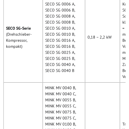
SECO SG 0006 A,
Kom
SECO SG 0006 B,
SG 
SECO SG 0008 A,
Son
SECO SG 0008 B,
kle
SECO SG-Serie
SECO SG 0010 A,
= o
(Drehschieber-
SECO SG 0010 B,
mit
0,18 – 2,2 kW
Kompressor,
SECO SG 0016 A,
Bet
kompakt)
SECO SG 0016 B,
Vol
SECO SG 0025 A,
m³/
SECO SG 0025 B,
Med
SECO SG 0040 A,
Zah
SECO SG 0040 B
Betr
Ver
MINK MV 0040 B,
MINK MV 0040 C,
MINK MV 0055 B,
MINK MV 0055 C,
MINK MV 0075 B,
MINK MV 0075 C,
MINK MV 0100 B,
Tro