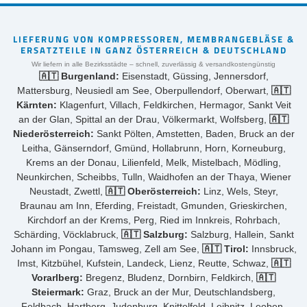
LIEFERUNG VON KOMPRESSOREN, MEMBRANGEBLÄSE &
ERSATZTEILE IN GANZ ÖSTERREICH & DEUTSCHLAND
Wir liefern in alle Bezirksstädte – schnell, zuverlässig & versandkostengünstig
🇦🇹 Burgenland:
Eisenstadt, Güssing, Jennersdorf,
Mattersburg, Neusiedl am See, Oberpullendorf, Oberwart,
🇦🇹
Kärnten:
Klagenfurt, Villach, Feldkirchen, Hermagor, Sankt Veit
an der Glan, Spittal an der Drau, Völkermarkt, Wolfsberg,
🇦🇹
Niederösterreich:
Sankt Pölten, Amstetten, Baden, Bruck an der
Leitha, Gänserndorf, Gmünd, Hollabrunn, Horn, Korneuburg,
Krems an der Donau, Lilienfeld, Melk, Mistelbach, Mödling,
Neunkirchen, Scheibbs, Tulln, Waidhofen an der Thaya, Wiener
Neustadt, Zwettl,
🇦🇹 Oberösterreich:
Linz, Wels, Steyr,
Braunau am Inn, Eferding, Freistadt, Gmunden, Grieskirchen,
Kirchdorf an der Krems, Perg, Ried im Innkreis, Rohrbach,
Schärding, Vöcklabruck,
🇦🇹 Salzburg:
Salzburg, Hallein, Sankt
Johann im Pongau, Tamsweg, Zell am See,
🇦🇹 Tirol:
Innsbruck,
Imst, Kitzbühel, Kufstein, Landeck, Lienz, Reutte, Schwaz,
🇦🇹
Vorarlberg:
Bregenz, Bludenz, Dornbirn, Feldkirch,
🇦🇹
Steiermark:
Graz, Bruck an der Mur, Deutschlandsberg,
Feldbach, Hartberg, Judenburg, Knittelfeld, Leibnitz, Leoben,