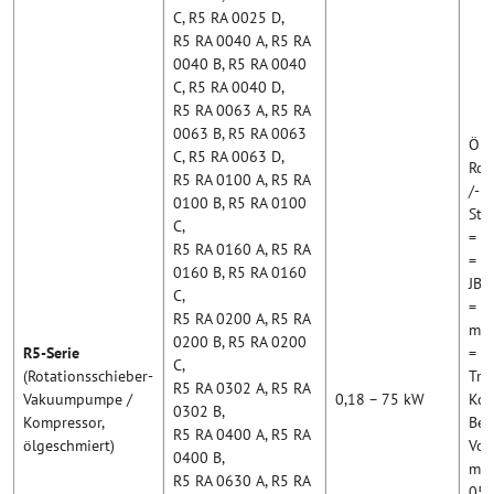
C, R5 RA 0025 D,
R5 RA 0040 A, R5 RA
0040 B, R5 RA 0040
C, R5 RA 0040 D,
R5 RA 0063 A, R5 RA
0063 B, R5 RA 0063
Ölg
C, R5 RA 0063 D,
Rot
R5 RA 0100 A, R5 RA
/-k
0100 B, R5 RA 0100
Sta
C,
= v
R5 RA 0160 A, R5 RA
= K
0160 B, R5 RA 0160
JB 
C,
= o
R5 RA 0200 A, R5 RA
mit
0200 B, R5 RA 0200
R5-Serie
= m
C,
(Rotationsschieber-
Tro
R5 RA 0302 A, R5 RA
Vakuumpumpe /
0,18 – 75 kW
Kom
0302 B,
Kompressor,
Bet
R5 RA 0400 A, R5 RA
ölgeschmiert)
Vol
0400 B,
m³/h
R5 RA 0630 A, R5 RA
053