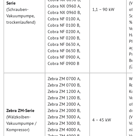
Serie
(Va
Cobra NX 0960 A,
(Schrauben-
1,1 – 90 kW
off
Cobra NX 0960 B,
Vakuumpumpe,
Sch
Cobra NF 0100 A,
trockenlaufend)
% ö
Cobra NF 0100 B,
Ver
Cobra NF 0200 A,
Halb
Cobra NF 0200 B,
Pha
Cobra NF 0630 A,
agg
Cobra NF 0630 B,
Pro
Cobra NF 0900 A,
Bet
Cobra NF 0900 B
(Üb
Zebra ZM 0700 A,
Wäl
Zebra ZM 0700 B,
Roo
Zebra ZM 1200 A,
Kom
Zebra ZM 1200 B,
Ver
Zebra ZM 2000 A,
off
Zebra ZM-Serie
Zebra ZM 2000 B,
dre
(Wälzkolben-
Zebra ZM 3000 A,
(Va
4 – 45 kW
Vakuumpumpe /
Zebra ZM 3000 B,
Vol
Kompressor)
Zebra ZM 4000 A,
nie