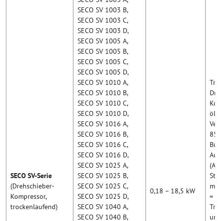
SECO SV 1003 B,
SECO SV 1003 C,
SECO SV 1003 D,
SECO SV 1005 A,
SECO SV 1005 B,
SECO SV 1005 C,
SECO SV 1005 D,
SECO SV 1010 A,
Tro
SECO SV 1010 B,
Dre
SECO SV 1010 C,
Kom
SECO SV 1010 D,
ölfr
SECO SV 1016 A,
Ver
SECO SV 1016 B,
857
SECO SV 1016 C,
Buc
SECO SV 1016 D,
Aus
SECO SV 1025 A,
(A/
SECO SV-Serie
SECO SV 1025 B,
Sta
(Drehschieber-
SECO SV 1025 C,
mit
0,18 – 18,5 kW
Kompressor,
SECO SV 1025 D,
= m
trockenlaufend)
SECO SV 1040 A,
Tro
SECO SV 1040 B,
und