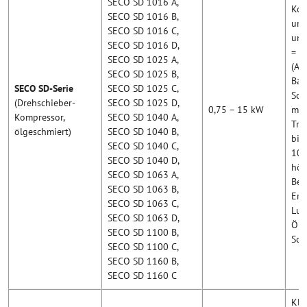
SECO SD 1016 A,
Kom
SECO SD 1016 B,
und
SECO SD 1016 C,
und
SECO SD 1016 D,
= A
SECO SD 1025 A,
(A/
SECO SD 1025 B,
Bau
SECO SD-Serie
SECO SD 1025 C,
Sch
(Drehschieber-
SECO SD 1025 D,
0,75 – 15 kW
mit
Kompressor,
SECO SD 1040 A,
Tro
ölgeschmiert)
SECO SD 1040 B,
bis
SECO SD 1040 C,
10–
SECO SD 1040 D,
höh
SECO SD 1063 A,
Bed
SECO SD 1063 B,
Ersa
SECO SD 1063 C,
Luft
SECO SD 1063 D,
Öla
SECO SD 1100 B,
Sch
SECO SD 1100 C,
SECO SD 1160 B,
SECO SD 1160 C
Kle