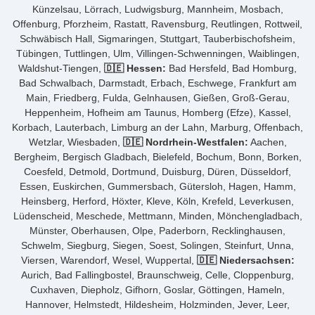
Künzelsau, Lörrach, Ludwigsburg, Mannheim, Mosbach,
Offenburg, Pforzheim, Rastatt, Ravensburg, Reutlingen, Rottweil,
Schwäbisch Hall, Sigmaringen, Stuttgart, Tauberbischofsheim,
Tübingen, Tuttlingen, Ulm, Villingen-Schwenningen, Waiblingen,
Waldshut-Tiengen,
🇩🇪 Hessen:
Bad Hersfeld, Bad Homburg,
Bad Schwalbach, Darmstadt, Erbach, Eschwege, Frankfurt am
Main, Friedberg, Fulda, Gelnhausen, Gießen, Groß-Gerau,
Heppenheim, Hofheim am Taunus, Homberg (Efze), Kassel,
Korbach, Lauterbach, Limburg an der Lahn, Marburg, Offenbach,
Wetzlar, Wiesbaden,
🇩🇪 Nordrhein-Westfalen:
Aachen,
Bergheim, Bergisch Gladbach, Bielefeld, Bochum, Bonn, Borken,
Coesfeld, Detmold, Dortmund, Duisburg, Düren, Düsseldorf,
Essen, Euskirchen, Gummersbach, Gütersloh, Hagen, Hamm,
Heinsberg, Herford, Höxter, Kleve, Köln, Krefeld, Leverkusen,
Lüdenscheid, Meschede, Mettmann, Minden, Mönchengladbach,
Münster, Oberhausen, Olpe, Paderborn, Recklinghausen,
Schwelm, Siegburg, Siegen, Soest, Solingen, Steinfurt, Unna,
Viersen, Warendorf, Wesel, Wuppertal,
🇩🇪 Niedersachsen:
Aurich, Bad Fallingbostel, Braunschweig, Celle, Cloppenburg,
Cuxhaven, Diepholz, Gifhorn, Goslar, Göttingen, Hameln,
Hannover, Helmstedt, Hildesheim, Holzminden, Jever, Leer,