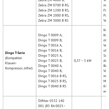
Zebra ZM 4000 B,
Vol
Zebra ZM 0700 B RS,
m³/
Zebra ZM 1200 B RS,
För
Zebra ZM 2000 B RS,
Pap
Zebra ZM 3000 B RS
Ver
Kom
Dingo T 0009 A,
Kom
Dingo T 0009 B,
ölfr
Dingo T 0016 A,
Ver
Dingo T 0016 B,
off
Dingo T-Serie
Dingo T 0025 A,
Sch
(Kompakter
Dingo T 0025 B,
0,37 – 3 kW
dre
Klauen-
Dingo T 0040 A,
Bet
Kompressor, ölfrei)
Dingo T 0040 B,
Vol
Dingo T 0016 B RS,
m³/
Dingo T 0025 B RS,
Med
Dingo T 0040 B RS
Kle
ext
Ölfilter 0532 140
001 (R5 RA 0025–