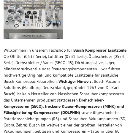
Willkommen in unserem Fachshop für
Busch Kompressor Ersatzteile
.
Ob Ölfilter (0532 Serie), Luftfilter (0531 Serie), Ölabscheider (0554
Serie), Drehschieber / Vanes (SECO, R5), Dichtungssätze, Lager,
Mindestdruckventile oder Steuerungskomponenten – wir führen
hochwertige Original- und kompatible Ersatzteile für sämtliche
Busch Kompressor-Baureihen.
Wichtiger Hinweis:
Busch Vacuum
Solutions (Maulburg, Deutschland, gegründet 1963 von Dr. Karl
Busch) ist kein Hersteller von klassischen Schraubenkompressoren –
das Unternehmen produziert stattdessen
Drehschieber-
Kompressoren (SECO), trockene Klauen-Kompressoren (MINK) und
Flüssigkeitsring-Kompressoren (DOLPHIN)
sowie ölgeschmierte
Rotationsschieberpumpen (R5) und Schrauben-Vakuumpumpen (SD,
Cobra, Zebra). Busch ist weltweit einer der größten Hersteller von
Vakuumpumpen, Gebläsen und Kompressoren – tätig in über 60