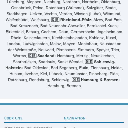
Lüneburg, Meppen, Nienburg, Nordhorn, Northeim, Oldenburg,
Osnabrück, Peine, Rotenburg (Wümme), Salzgitter, Stade,
Stadthagen, Uelzen, Vechta, Verden, Winsen (Luhe), Wittmund,
Wolfenbüttel, Wolfsburg,
🇩🇪 Rheinland-Pfalz:
Alzey, Bad Ems,
Bad Kreuznach, Bad Neuenahr-Ahrweiler, Bernkastel-Kues,
Birkenfeld, Bitburg, Cochem, Daun, Germersheim, Ingelheim am
Rhein, Kaiserslautern, Kirchheimbolanden, Koblenz, Kusel,
Landau, Ludwigshafen, Mainz, Mayen, Montabaur, Neustadt an
der Weinstraße, Neuwied, Pirmasens, Simmern, Speyer, Trier,
Worms,
🇩🇪 Saarland:
Homburg, Merzig, Neunkirchen,
Saarbrücken, Saarlouis, Sankt Wendel,
🇩🇪 Schleswig-
Holstein:
Bad Oldesloe, Bad Segeberg, Eutin, Flensburg, Heide,
Husum, Itzehoe, Kiel, Lübeck, Neumünster, Pinneberg, Plön,
Ratzeburg, Rendsburg, Schleswig,
🇩🇪 Hamburg & Bremen:
Hamburg, Bremen
ÜBER UNS
NAVIGATION