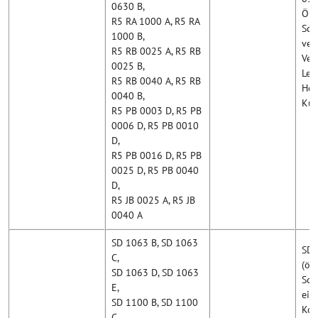
0630 B,
Öla
R5 RA 1000 A, R5 RA
Sch
1000 B,
ver
R5 RB 0025 A, R5 RB
Ver
0025 B,
Leb
R5 RB 0040 A, R5 RB
Hol
0040 B,
Kun
R5 PB 0003 D, R5 PB
0006 D, R5 PB 0010
D,
R5 PB 0016 D, R5 PB
0025 D, R5 PB 0040
D,
R5 JB 0025 A, R5 JB
0040 A
SD 1063 B, SD 1063
SD 
C,
(öl
SD 1063 D, SD 1063
Sch
E,
ein
SD 1100 B, SD 1100
Kom
C,