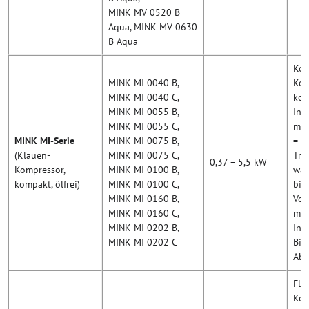
MINK MV 0520 B
Aqua, MINK MV 0630
B Aqua
Kom
MINK MI 0040 B,
Kom
MINK MI 0040 C,
kom
MINK MI 0055 B,
Ind
MINK MI 0055 C,
mit
MINK MI-Serie
MINK MI 0075 B,
= m
(Klauen-
MINK MI 0075 C,
Tro
0,37 – 5,5 kW
Kompressor,
MINK MI 0100 B,
war
kompakt, ölfrei)
MINK MI 0100 C,
bis 
MINK MI 0160 B,
Vol
MINK MI 0160 C,
m³/
MINK MI 0202 B,
Ind
MINK MI 0202 C
Bio
Abw
Flü
Kom