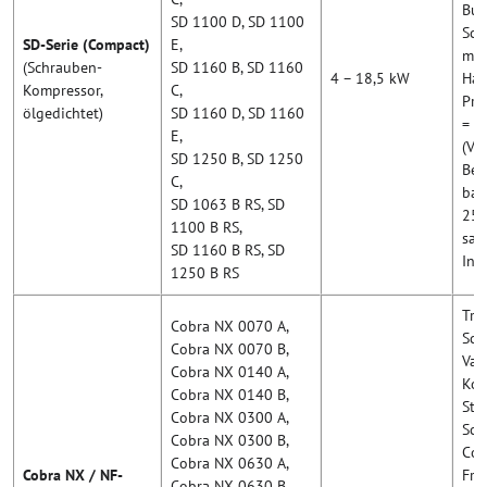
Bus
SD 1100 D, SD 1100
Sch
SD-Serie (Compact)
E,
mit
(Schrauben-
SD 1160 B, SD 1160
4 – 18,5 kW
Hau
Kompressor,
C,
Pre
ölgedichtet)
SD 1160 D, SD 1160
= d
E,
(Va
SD 1250 B, SD 1250
Bet
C,
bar
SD 1063 B RS, SD
250
1100 B RS,
sau
SD 1160 B RS, SD
Ind
1250 B RS
Tro
Cobra NX 0070 A,
Sch
Cobra NX 0070 B,
Vak
Cobra NX 0140 A,
Kom
Cobra NX 0140 B,
Sta
Cobra NX 0300 A,
Sch
Cobra NX 0300 B,
Cob
Cobra NX 0630 A,
Cobra NX / NF-
Fre
Cobra NX 0630 B,