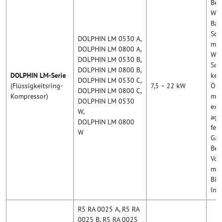
Bet
Was
Bau
Sch
DOLPHIN LM 0530 A,
mit
DOLPHIN LM 0800 A,
Wär
DOLPHIN LM 0530 B,
Son
DOLPHIN LM 0800 B,
DOLPHIN LM-Serie
kei
DOLPHIN LM 0530 C,
(Flüssigkeitsring-
7,5 – 22 kW
Ölk
DOLPHIN LM 0800 C,
Kompressor)
mög
DOLPHIN LM 0530
exp
W,
agg
DOLPHIN LM 0800
feu
W
Gas
Bet
Vol
m³/
Bio
Ind
R5 RA 0025 A, R5 RA
0025 B, R5 RA 0025