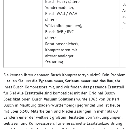
Busch Husky (ältere
Bau
Sondermodelle),
Anf
Busch WAU / WAH
Ser
(ältere
Fab
Wälzkolbenpumpen),
erf
Busch RVB / RVC
(ältere
Rotationsschieber),
Kompressoren mit
älterer analoger
Steuerung
Sie kennen Ihren genauen Busch Kompressortyp nicht? Kein Problem
– teilen Sie uns die
Typennummer, Seriennummer und das Baujahr
Ihres Busch Kompressors mit, und wir finden das passende Ersatzteil
für Sie! Alle Ersatzteile sind kompatibel mit den Original-Busch-
Spezifikationen.
Busch Vacuum Solutions
wurde 1963 von Dr. Karl
Busch in Maulburg (Baden-Württemberg) gegründet und ist heute
mit über 3.500 Mitarbeitern und Niederlassungen in mehr als 60
Ländern einer der weltweit größten Hersteller von Vakuumpumpen,
Gebläsen und Kompressoren. Für eine schnelle Ersatzteilzuordnung