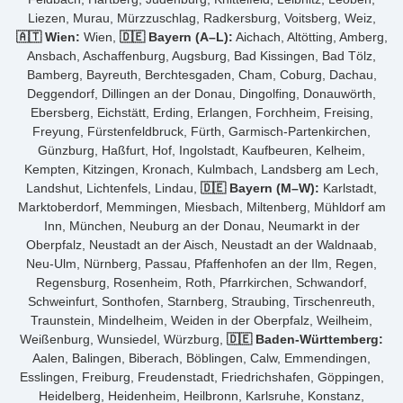
Liezen, Murau, Mürzzuschlag, Radkersburg, Voitsberg, Weiz,
🇦🇹 Wien:
Wien,
🇩🇪 Bayern (A–L):
Aichach, Altötting, Amberg,
Ansbach, Aschaffenburg, Augsburg, Bad Kissingen, Bad Tölz,
Bamberg, Bayreuth, Berchtesgaden, Cham, Coburg, Dachau,
Deggendorf, Dillingen an der Donau, Dingolfing, Donauwörth,
Ebersberg, Eichstätt, Erding, Erlangen, Forchheim, Freising,
Freyung, Fürstenfeldbruck, Fürth, Garmisch-Partenkirchen,
Günzburg, Haßfurt, Hof, Ingolstadt, Kaufbeuren, Kelheim,
Kempten, Kitzingen, Kronach, Kulmbach, Landsberg am Lech,
Landshut, Lichtenfels, Lindau,
🇩🇪 Bayern (M–W):
Karlstadt,
Marktoberdorf, Memmingen, Miesbach, Miltenberg, Mühldorf am
Inn, München, Neuburg an der Donau, Neumarkt in der
Oberpfalz, Neustadt an der Aisch, Neustadt an der Waldnaab,
Neu-Ulm, Nürnberg, Passau, Pfaffenhofen an der Ilm, Regen,
Regensburg, Rosenheim, Roth, Pfarrkirchen, Schwandorf,
Schweinfurt, Sonthofen, Starnberg, Straubing, Tirschenreuth,
Traunstein, Mindelheim, Weiden in der Oberpfalz, Weilheim,
Weißenburg, Wunsiedel, Würzburg,
🇩🇪 Baden-Württemberg:
Aalen, Balingen, Biberach, Böblingen, Calw, Emmendingen,
Esslingen, Freiburg, Freudenstadt, Friedrichshafen, Göppingen,
Heidelberg, Heidenheim, Heilbronn, Karlsruhe, Konstanz,