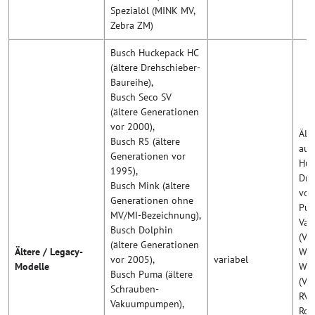
Spezialöl (MINK MV,
Zebra ZM)
Busch Huckepack HC
(ältere Drehschieber-
Baureihe),
Busch Seco SV
(ältere Generationen
vor 2000),
Ält
Busch R5 (ältere
aus
Generationen vor
Huc
1995),
Dre
Busch Mink (ältere
von
Generationen ohne
Pum
MV/MI-Bezeichnung),
Va
Busch Dolphin
(Vo
(ältere Generationen
Ältere / Legacy-
WAU
vor 2005),
variabel
Modelle
Wäl
Busch Puma (ältere
(Vo
Schrauben-
RVB
Vakuumpumpen),
Rot