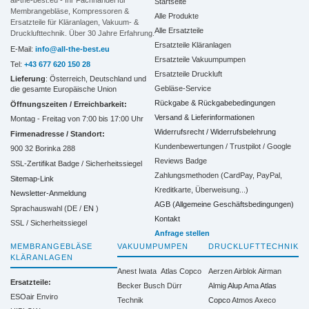
all-the-best.eu - Ihr Fachhandel für
Startseite
Membrangebläse, Kompressoren &
Alle Produkte
Ersatzteile für Kläranlagen, Vakuum- &
Alle Ersatzteile
Drucklufttechnik. Über 30 Jahre Erfahrung.
Ersatzteile Kläranlagen
E-Mail:
info@all-the-best.eu
Ersatzteile Vakuumpumpen
Tel:
+43 677 620 150 28
Ersatzteile Druckluft
Lieferung
: Österreich, Deutschland und
Gebläse-Service
die gesamte Europäische Union
Rückgabe & Rückgabebedingungen
Öffnungszeiten / Erreichbarkeit:
Versand & Lieferinformationen
Montag - Freitag von 7:00 bis 17:00 Uhr
Widerrufsrecht / Widerrufsbelehrung
Firmenadresse / Standort:
Kundenbewertungen / Trustpilot / Google
900 32 Borinka 288
Reviews Badge
SSL-Zertifikat Badge / Sicherheitssiegel
Zahlungsmethoden (CardPay, PayPal,
Sitemap-Link
Kreditkarte, Überweisung...)
Newsletter-Anmeldung
AGB (Allgemeine Geschäftsbedingungen)
Sprachauswahl (DE /
EN
)
Kontakt
SSL / Sicherheitssiegel
Anfrage stellen
MEMBRANGEBLÄSE
VAKUUMPUMPEN
DRUCKLUFTTECHNIK
KLÄRANLAGEN
Anest Iwata
Atlas Copco
Aerzen
Airblok
Airman
Ersatzteile:
Becker
Busch
Dürr
Almig
Alup
Ama
Atlas
ESOair Enviro
Technik
Copco
Atmos
Axeco