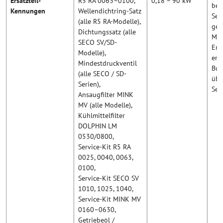
Ersatzteil-
R5 RA 0063–0100,
0,18 – 90 kW
bei
Kennungen
Wellendichtring-Satz
Ser
(alle R5 RA-Modelle),
gen
Dichtungssatz (alle
Mod
SECO SV/SD-
Ers
Modelle),
emp
Mindestdruckventil
Bus
(alle SECO / SD-
übe
Serien),
Ser
Ansaugfilter MINK
MV (alle Modelle),
Kühlmittelfilter
DOLPHIN LM
0530/0800,
Service-Kit R5 RA
0025, 0040, 0063,
0100,
Service-Kit SECO SV
1010, 1025, 1040,
Service-Kit MINK MV
0160–0630,
Getriebeöl /