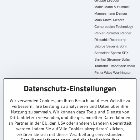
Gruppe
Leybold
Mahle
Mann & Hummel
Mannesmann Demag
Mark
Mattei
Mehrer
Compression Technology
Parker
Purolator
Renner
Rietschle
Rotorcomp
Sabroe
Sauer & Sohn
Schneider
Sperre
SPX
Stenhøj
Stromme
Sullair
Tamrotor
Timberjack
Volvo
Penta
Wittig
Worthington
Creyssensac
York
Datenschutz-Einstellungen
Alle Ersatzteile
Wir verwenden Cookies, um Ihren Besuch auf dieser Website zu
verbessern, ihre Leistung zu analysieren und Daten über ihre
30+ Jahre Erfahrung
Lagerware
Original & Kompatibel
Nutzung zu sammeln. Wir können dazu Tools und Dienste von
Branchenexperten
Schneller Versand AT &
Ersatzteile aller Marken
DE
Drittanbietern verwenden, und die gesammelten Daten können
an Partner in der EU, den USA oder anderen Ländern übermittelt
Faire Preise
Fachberatung
werden. Indem Sie auf "Alle Cookies akzeptieren" klicken,
Top Preis-Leistung
Persönlich & kompetent
erklären Sie sich mit dieser Verarbeitung einverstanden.