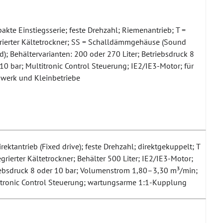
kte Einstiegsserie; feste Drehzahl; Riemenantrieb; T =
grierter Kältetrockner; SS = Schalldämmgehäuse (Sound
d); Behältervarianten: 200 oder 270 Liter; Betriebsdruck 8
10 bar; Multitronic Control Steuerung; IE2/IE3-Motor; für
werk und Kleinbetriebe
irektantrieb (Fixed drive); feste Drehzahl; direktgekuppelt; T
egrierter Kältetrockner; Behälter 500 Liter; IE2/IE3-Motor;
iebsdruck 8 oder 10 bar; Volumenstrom 1,80–3,30 m³/min;
itronic Control Steuerung; wartungsarme 1:1-Kupplung