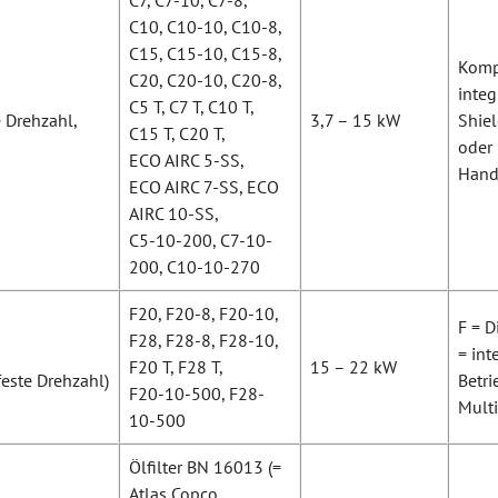
C7, C7-10, C7-8,
C10, C10-10, C10-8,
C15, C15-10, C15-8,
Kompa
C20, C20-10, C20-8,
inte
C5 T, C7 T, C10 T,
e Drehzahl,
3,7 – 15 kW
Shiel
C15 T, C20 T,
oder 
ECO AIRC 5-SS,
Hand
ECO AIRC 7-SS, ECO
AIRC 10-SS,
C5-10-200, C7-10-
200, C10-10-270
F20, F20-8, F20-10,
F = D
F28, F28-8, F28-10,
= int
F20 T, F28 T,
15 – 22 kW
 feste Drehzahl)
Betr
F20-10-500, F28-
Mult
10-500
Ölfilter BN 16013 (=
Atlas Copco