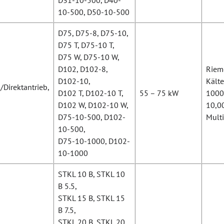
D31-10-500, D40-
10-500, D50-10-500
D75, D75-8, D75-10,
D75 T, D75-10 T,
D75 W, D75-10 W,
D102, D102-8,
Rieme
D102-10,
Kälte
/Direktantrieb,
D102 T, D102-10 T,
55 – 75 kW
1000 
D102 W, D102-10 W,
10,00
D75-10-500, D102-
Multi
10-500,
D75-10-1000, D102-
10-1000
STKL 10 B, STKL 10
B 5.5,
STKL 15 B, STKL 15
B 7.5,
STKL 20 B, STKL 20