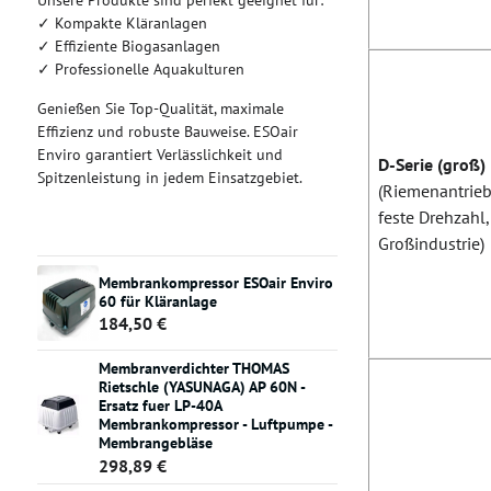
Unsere Produkte sind perfekt geeignet für:
✓ Kompakte Kläranlagen
✓ Effiziente Biogasanlagen
✓ Professionelle Aquakulturen
Genießen Sie Top-Qualität, maximale
Effizienz und robuste Bauweise. ESOair
Enviro garantiert Verlässlichkeit und
D-Serie (groß)
Spitzenleistung in jedem Einsatzgebiet.
(Riemenantrieb
feste Drehzahl,
Großindustrie)
Membrankompressor ESOair Enviro
60 für Kläranlage
184,50 €
Membranverdichter THOMAS
Rietschle (YASUNAGA) AP 60N -
Ersatz fuer LP-40A
Membrankompressor - Luftpumpe -
Membrangebläse
298,89 €