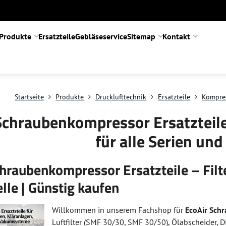
Produkte
Ersatzteile
Gebläseservice
Sitemap
Kontakt
Startseite
Produkte
Drucklufttechnik
Ersatzteile
Kompre
Schraubenkompressor Ersatzteile 
für alle Serien un
hraubenkompressor Ersatzteile – Filte
lle | Günstig kaufen
Willkommen in unserem Fachshop für
EcoAir Sch
Luftfilter (SMF 30/30, SMF 30/50), Ölabscheider, Di