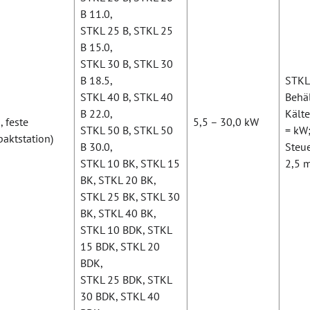
B 11.0,
STKL 25 B, STKL 25
B 15.0,
STKL 30 B, STKL 30
B 18.5,
STKL 
STKL 40 B, STKL 40
Behäl
B 22.0,
Kälte
 feste
5,5 – 30,0 kW
STKL 50 B, STKL 50
= kW;
aktstation)
B 30.0,
Steue
STKL 10 BK, STKL 15
2,5 
BK, STKL 20 BK,
STKL 25 BK, STKL 30
BK, STKL 40 BK,
STKL 10 BDK, STKL
15 BDK, STKL 20
BDK,
STKL 25 BDK, STKL
30 BDK, STKL 40