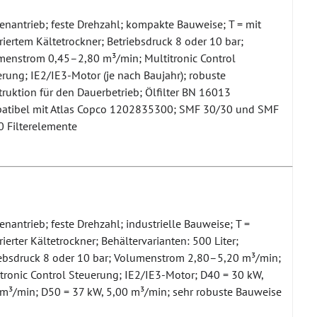
nantrieb; feste Drehzahl; kompakte Bauweise; T = mit
riertem Kältetrockner; Betriebsdruck 8 oder 10 bar;
menstrom 0,45–2,80 m³/min; Multitronic Control
rung; IE2/IE3-Motor (je nach Baujahr); robuste
ruktion für den Dauerbetrieb; Ölfilter BN 16013
atibel mit Atlas Copco 1202835300; SMF 30/30 und SMF
0 Filterelemente
nantrieb; feste Drehzahl; industrielle Bauweise; T =
rierter Kältetrockner; Behältervarianten: 500 Liter;
iebsdruck 8 oder 10 bar; Volumenstrom 2,80–5,20 m³/min;
tronic Control Steuerung; IE2/IE3-Motor; D40 = 30 kW,
 m³/min; D50 = 37 kW, 5,00 m³/min; sehr robuste Bauweise