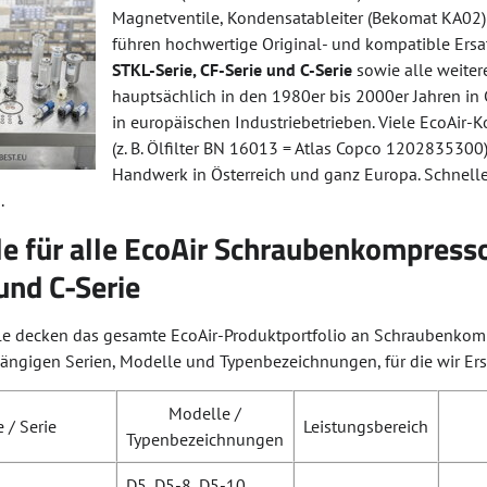
Magnetventile, Kondensatableiter (Bekomat KA02)
führen hochwertige Original- und kompatible Ersat
STKL-Serie, CF-Serie und C-Serie
sowie alle weiter
hauptsächlich in den 1980er bis 2000er Jahren in 
in europäischen Industriebetrieben. Viele EcoAir
(z. B. Ölfilter BN 16013 = Atlas Copco 1202835300)
Handwerk in Österreich und ganz Europa. Schnelle
.
le für alle EcoAir Schraubenkompress
und C-Serie
ile decken das gesamte EcoAir-Produktportfolio an Schraubenkomp
gängigen Serien, Modelle und Typenbezeichnungen, für die wir Ersat
Modelle /
 / Serie
Leistungsbereich
Typenbezeichnungen
D5, D5-8, D5-10,