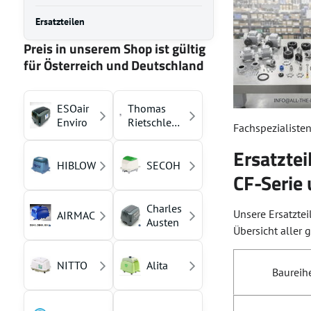
Ersatzteilen
Preis in unserem Shop ist gültig
für Österreich und Deutschland
ESOair
Thomas
Enviro
Rietschle
Fachspezialisten
(YASUNAGA)
Ersatztei
HIBLOW
SECOH
CF-Serie 
Charles
Unsere Ersatzte
AIRMAC
Austen
Übersicht aller 
NITTO
Alita
Baureihe