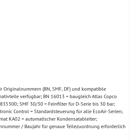
ir Originalnummern (BN, SMF, DF) und kompatible
nativteile verfügbar; BN 16013 = baugleich Atlas Copco
35300; SMF 30/30 = Feinfilter für D-Serie bis 30 bar;
tronic Control = Standardsteuerung für alle EcoAir-Serien;
mat KA02 = automatischer Kondensatableiter;
ennummer / Baujahr für genaue Teilezuordnung erforderlich