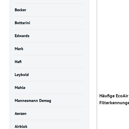
Becker
Bottarini
Edwards
Mark
Hafi
Leybold
Mahle
Häufige EcoAir
Mannesmann Demag
Filterkennung
Aerzen
Airblok