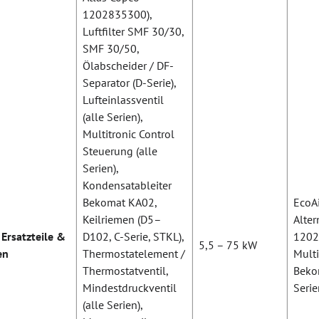
1202835300),
Luftfilter SMF 30/30,
SMF 30/50,
Ölabscheider / DF-
Separator (D-Serie),
Lufteinlassventil
(alle Serien),
Multitronic Control
Steuerung (alle
Serien),
Kondensatableiter
Bekomat KA02,
EcoA
Keilriemen (D5–
Alter
 Ersatzteile &
D102, C-Serie, STKL),
12028
5,5 – 75 kW
en
Thermostatelement /
Multi
Thermostatventil,
Beko
Mindestdruckventil
Seri
(alle Serien),