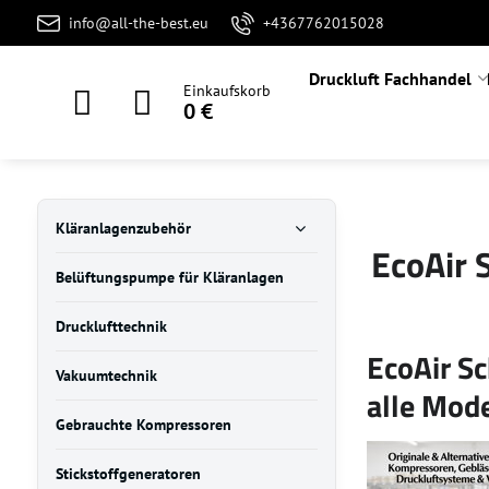
info@all-the-best.eu
+4367762015028
Druckluft Fachhandel
Einkaufskorb
0 €
Kläranlagenzubehör
EcoAir 
Belüftungspumpe für Kläranlagen
Drucklufttechnik
EcoAir Sc
Vakuumtechnik
alle Mode
Gebrauchte Kompressoren
Stickstoffgeneratoren