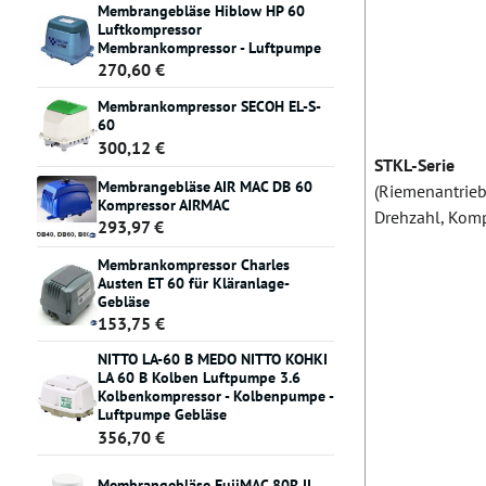
Membrangebläse Hiblow HP 60
Luftkompressor
Membrankompressor - Luftpumpe
270,60 €
Membrankompressor SECOH EL-S-
60
300,12 €
STKL-Serie
Membrangebläse AIR MAC DB 60
(Riemenantrieb,
Kompressor AIRMAC
Drehzahl, Komp
293,97 €
Membrankompressor Charles
Austen ET 60 für Kläranlage-
Gebläse
153,75 €
NITTO LA-60 B MEDO NITTO KOHKI
LA 60 B Kolben Luftpumpe 3.6
Kolbenkompressor - Kolbenpumpe -
Luftpumpe Gebläse
356,70 €
Membrangebläse FujiMAC 80R II