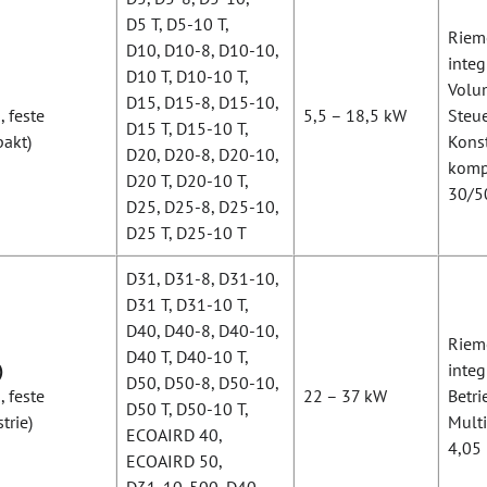
D5 T, D5-10 T,
Rieme
D10, D10-8, D10-10,
integ
D10 T, D10-10 T,
Volu
D15, D15-8, D15-10,
 feste
5,5 – 18,5 kW
Steue
D15 T, D15-10 T,
akt)
Konst
D20, D20-8, D20-10,
komp
D20 T, D20-10 T,
30/5
D25, D25-8, D25-10,
D25 T, D25-10 T
D31, D31-8, D31-10,
D31 T, D31-10 T,
D40, D40-8, D40-10,
Rieme
D40 T, D40-10 T,
)
integ
D50, D50-8, D50-10,
 feste
22 – 37 kW
Betr
D50 T, D50-10 T,
trie)
Multi
ECOAIRD 40,
4,05
ECOAIRD 50,