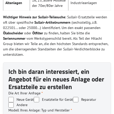
16, 25, ältere Modelle
Altanlagen
Industrieanlagen
der 70er/80er Jahre
Wichtiger Hinweis zur Sullair-Teilesuche:
Sullair-Ersatzteile werden
oft über spezifische
Sullair-Artikelnummern
(sechsstellig, z.B.
022501... oder 25000...) identifiziert. Um den exakt passenden
Ölabscheider
oder
Ölfilter
zu finden, halten Sie bitte die
Seriennummer
vom Werkstypenschild bereit. Als Teil der Hitachi
Group bieten wir Teile an, die den höchsten Standards entsprechen,
um die überragenden Standzeiten der Sullair-Verdichterblöcke zu
unterstützen.
Ich bin daran interessiert, ein
Angebot für ein neues Anlage oder
Ersatzteile zu erstellen
Die Art Ihrer Anfrage
*
Neue Gerät
Ersatzteile für Gerät
Reparatur
Andere
Modell Ihres Anlage: Typ und Hersteller
*