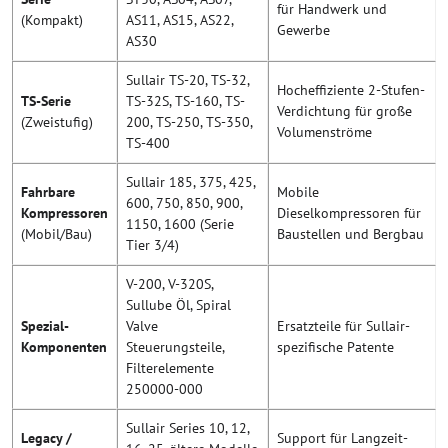
für Handwerk und
(Kompakt)
AS11, AS15, AS22,
Gewerbe
AS30
Sullair TS-20, TS-32,
Hocheffiziente 2-Stufen-
TS-Serie
TS-32S, TS-160, TS-
Verdichtung für große
(Zweistufig)
200, TS-250, TS-350,
Volumenströme
TS-400
Sullair 185, 375, 425,
Fahrbare
Mobile
600, 750, 850, 900,
Kompressoren
Dieselkompressoren für
1150, 1600 (Serie
(Mobil/Bau)
Baustellen und Bergbau
Tier 3/4)
V-200, V-320S,
Sullube Öl, Spiral
Spezial-
Valve
Ersatzteile für Sullair-
Komponenten
Steuerungsteile,
spezifische Patente
Filterelemente
250000-000
Sullair Series 10, 12,
Legacy /
Support für Langzeit-