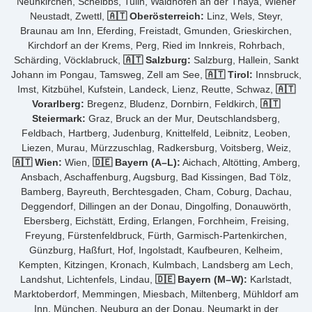
Neunkirchen, Scheibbs, Tulln, Waidhofen an der Thaya, Wiener
Neustadt, Zwettl,
🇦🇹 Oberösterreich:
Linz, Wels, Steyr,
Braunau am Inn, Eferding, Freistadt, Gmunden, Grieskirchen,
Kirchdorf an der Krems, Perg, Ried im Innkreis, Rohrbach,
Schärding, Vöcklabruck,
🇦🇹 Salzburg:
Salzburg, Hallein, Sankt
Johann im Pongau, Tamsweg, Zell am See,
🇦🇹 Tirol:
Innsbruck,
Imst, Kitzbühel, Kufstein, Landeck, Lienz, Reutte, Schwaz,
🇦🇹
Vorarlberg:
Bregenz, Bludenz, Dornbirn, Feldkirch,
🇦🇹
Steiermark:
Graz, Bruck an der Mur, Deutschlandsberg,
Feldbach, Hartberg, Judenburg, Knittelfeld, Leibnitz, Leoben,
Liezen, Murau, Mürzzuschlag, Radkersburg, Voitsberg, Weiz,
🇦🇹 Wien:
Wien,
🇩🇪 Bayern (A–L):
Aichach, Altötting, Amberg,
Ansbach, Aschaffenburg, Augsburg, Bad Kissingen, Bad Tölz,
Bamberg, Bayreuth, Berchtesgaden, Cham, Coburg, Dachau,
Deggendorf, Dillingen an der Donau, Dingolfing, Donauwörth,
Ebersberg, Eichstätt, Erding, Erlangen, Forchheim, Freising,
Freyung, Fürstenfeldbruck, Fürth, Garmisch-Partenkirchen,
Günzburg, Haßfurt, Hof, Ingolstadt, Kaufbeuren, Kelheim,
Kempten, Kitzingen, Kronach, Kulmbach, Landsberg am Lech,
Landshut, Lichtenfels, Lindau,
🇩🇪 Bayern (M–W):
Karlstadt,
Marktoberdorf, Memmingen, Miesbach, Miltenberg, Mühldorf am
Inn, München, Neuburg an der Donau, Neumarkt in der