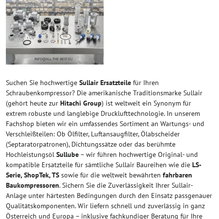
Suchen Sie hochwertige
Sullair Ersatzteile
für Ihren
Schraubenkompressor? Die amerikanische Traditionsmarke Sullair
(gehört heute zur
Hitachi Group
) ist weltweit ein Synonym für
extrem robuste und langlebige Drucklufttechnologie. In unserem
Fachshop bieten wir ein umfassendes Sortiment an Wartungs- und
Verschleißteilen: Ob Ölfilter, Luftansaugfilter, Ölabscheider
(Septaratorpatronen), Dichtungssätze oder das berühmte
Hochleistungsöl
Sullube
– wir führen hochwertige Original- und
kompatible Ersatzteile für sämtliche Sullair Baureihen wie die
LS-
Serie, ShopTek, TS
sowie für die weltweit bewährten
fahrbaren
Baukompressoren
. Sichern Sie die Zuverlässigkeit Ihrer Sullair-
Anlage unter härtesten Bedingungen durch den Einsatz passgenauer
Qualitätskomponenten. Wir liefern schnell und zuverlässig in ganz
Österreich und Europa – inklusive fachkundiger Beratung für Ihre