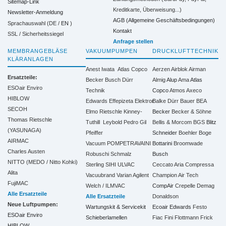
Sitemap-Link
Kreditkarte, Überweisung...)
Newsletter-Anmeldung
AGB (Allgemeine Geschäftsbedingungen)
Sprachauswahl (DE /
EN
)
Kontakt
SSL / Sicherheitssiegel
Anfrage stellen
MEMBRANGEBLÄSE
VAKUUMPUMPEN
DRUCKLUFTTECHNIK
KLÄRANLAGEN
Anest Iwata
Atlas Copco
Aerzen
Airblok
Airman
Ersatzteile:
Becker
Busch
Dürr
Almig
Alup
Ama
Atlas
ESOair Enviro
Technik
Copco
Atmos
Axeco
HIBLOW
Edwards
Effepizeta
Elektror
Balke Dürr
Bauer
BEA
SECOH
Elmo Rietschle
Kinney-
Becker
Becker & Söhne
Thomas Rietschle
Tuthill
Leybold
Pedro Gil
Bellis & Morcom
BGS
Blitz
(YASUNAGA)
Pfeiffer
Schneider
Boehler
Boge
AIRMAC
Vacuum
POMPETRAVAINI
Bottarini
Broomwade
Charles Austen
Robuschi
Schmalz
Busch
NITTO (MEDO / Nitto Kohki)
Sterling SIHI
ULVAC
Ceccato Aria Compressa
Alita
Vacuubrand
Varian Agilent
Champion Air Tech
FujiMAC
Welch / ILMVAC
CompAir
Crepelle
Demag
Alle Ersatzteile
Alle Ersatzteile
Donaldson
Neue Luftpumpen:
Wartungskit & Servicekit
Ecoair
Edwards
Festo
ESOair Enviro
Schieberlamellen
Fiac
Fini
Flottmann
Frick
HIBLOW