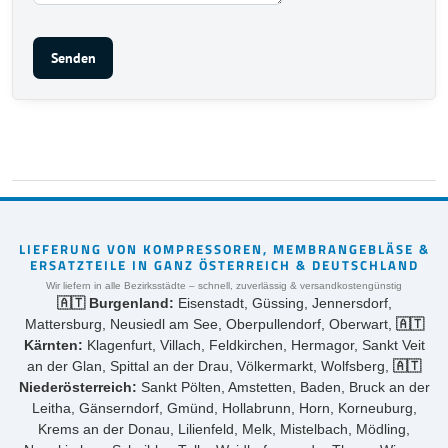
Senden
LIEFERUNG VON KOMPRESSOREN, MEMBRANGEBLÄSE &
ERSATZTEILE IN GANZ ÖSTERREICH & DEUTSCHLAND
Wir liefern in alle Bezirksstädte – schnell, zuverlässig & versandkostengünstig
🇦🇹 Burgenland:
Eisenstadt, Güssing, Jennersdorf,
Mattersburg, Neusiedl am See, Oberpullendorf, Oberwart,
🇦🇹
Kärnten:
Klagenfurt, Villach, Feldkirchen, Hermagor, Sankt Veit
an der Glan, Spittal an der Drau, Völkermarkt, Wolfsberg,
🇦🇹
Niederösterreich:
Sankt Pölten, Amstetten, Baden, Bruck an der
Leitha, Gänserndorf, Gmünd, Hollabrunn, Horn, Korneuburg,
Krems an der Donau, Lilienfeld, Melk, Mistelbach, Mödling,