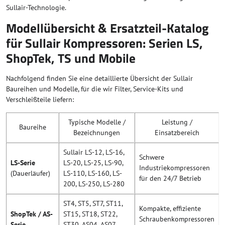
Sullair-Technologie.
Modellübersicht & Ersatzteil-Katalog
für Sullair Kompressoren: Serien LS,
ShopTek, TS und Mobile
Nachfolgend finden Sie eine detaillierte Übersicht der Sullair
Baureihen und Modelle, für die wir Filter, Service-Kits und
Verschleißteile liefern:
Typische Modelle /
Leistung /
Baureihe
Bezeichnungen
Einsatzbereich
Sullair LS-12, LS-16,
Schwere
LS-Serie
LS-20, LS-25, LS-90,
Industriekompressoren
(Dauerläufer)
LS-110, LS-160, LS-
für den 24/7 Betrieb
200, LS-250, LS-280
ST4, ST5, ST7, ST11,
Kompakte, effiziente
ShopTek / AS-
ST15, ST18, ST22,
Schraubenkompressoren
Serie
ST30, AS04, AS07,