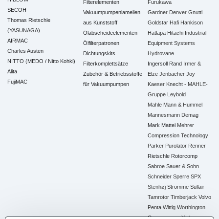
Filterelementen
Furukawa
SECOH
Vakuumpumpenlamellen
Gardner Denver
Gnutti
Thomas Rietschle
aus Kunststoff
Goldstar
Hafi
Hankison
(YASUNAGA)
Ölabscheideelementen
Hatlapa
Hitachi Industrial
AIRMAC
Ölfilterpatronen
Equipment Systems
Charles Austen
Dichtungskits
Hydrovane
NITTO (MEDO / Nitto Kohki)
Filterkomplettsätze
Ingersoll Rand
Irmer &
Alita
Zubehör & Betriebsstoffe
Elze
Jenbacher
Joy
FujiMAC
für Vakuumpumpen
Kaeser
Knecht - MAHLE-
Gruppe
Leybold
Mahle
Mann & Hummel
Mannesmann Demag
Mark
Mattei
Mehrer
Compression Technology
Parker
Purolator
Renner
Rietschle
Rotorcomp
Sabroe
Sauer & Sohn
Schneider
Sperre
SPX
Stenhøj
Stromme
Sullair
Tamrotor
Timberjack
Volvo
Penta
Wittig
Worthington
Creyssensac
York