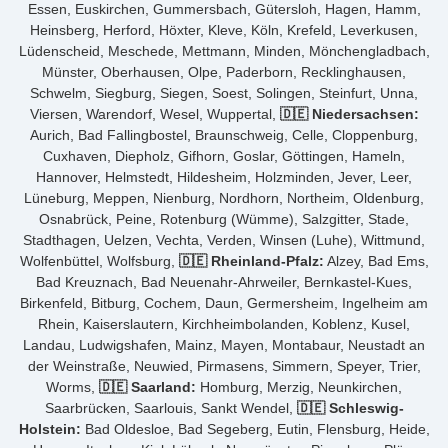
Essen, Euskirchen, Gummersbach, Gütersloh, Hagen, Hamm,
Heinsberg, Herford, Höxter, Kleve, Köln, Krefeld, Leverkusen,
Lüdenscheid, Meschede, Mettmann, Minden, Mönchengladbach,
Münster, Oberhausen, Olpe, Paderborn, Recklinghausen,
Schwelm, Siegburg, Siegen, Soest, Solingen, Steinfurt, Unna,
Viersen, Warendorf, Wesel, Wuppertal,
🇩🇪 Niedersachsen:
Aurich, Bad Fallingbostel, Braunschweig, Celle, Cloppenburg,
Cuxhaven, Diepholz, Gifhorn, Goslar, Göttingen, Hameln,
Hannover, Helmstedt, Hildesheim, Holzminden, Jever, Leer,
Lüneburg, Meppen, Nienburg, Nordhorn, Northeim, Oldenburg,
Osnabrück, Peine, Rotenburg (Wümme), Salzgitter, Stade,
Stadthagen, Uelzen, Vechta, Verden, Winsen (Luhe), Wittmund,
Wolfenbüttel, Wolfsburg,
🇩🇪 Rheinland-Pfalz:
Alzey, Bad Ems,
Bad Kreuznach, Bad Neuenahr-Ahrweiler, Bernkastel-Kues,
Birkenfeld, Bitburg, Cochem, Daun, Germersheim, Ingelheim am
Rhein, Kaiserslautern, Kirchheimbolanden, Koblenz, Kusel,
Landau, Ludwigshafen, Mainz, Mayen, Montabaur, Neustadt an
der Weinstraße, Neuwied, Pirmasens, Simmern, Speyer, Trier,
Worms,
🇩🇪 Saarland:
Homburg, Merzig, Neunkirchen,
Saarbrücken, Saarlouis, Sankt Wendel,
🇩🇪 Schleswig-
Holstein:
Bad Oldesloe, Bad Segeberg, Eutin, Flensburg, Heide,