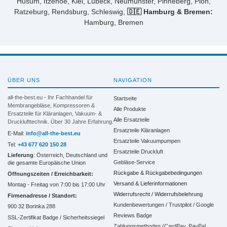
Husum, Itzehoe, Kiel, Lübeck, Neumünster, Pinneberg, Plön,
Ratzeburg, Rendsburg, Schleswig,
🇩🇪 Hamburg & Bremen:
Hamburg, Bremen
ÜBER UNS
NAVIGATION
all-the-best.eu - Ihr Fachhandel für
Startseite
Membrangebläse, Kompressoren &
Alle Produkte
Ersatzteile für Kläranlagen, Vakuum- &
Alle Ersatzteile
Drucklufttechnik. Über 30 Jahre Erfahrung.
Ersatzteile Kläranlagen
E-Mail:
info@all-the-best.eu
Ersatzteile Vakuumpumpen
Tel:
+43 677 620 150 28
Ersatzteile Druckluft
Lieferung
: Österreich, Deutschland und
Gebläse-Service
die gesamte Europäische Union
Rückgabe & Rückgabebedingungen
Öffnungszeiten / Erreichbarkeit:
Versand & Lieferinformationen
Montag - Freitag von 7:00 bis 17:00 Uhr
Widerrufsrecht / Widerrufsbelehrung
Firmenadresse / Standort:
Kundenbewertungen / Trustpilot / Google
900 32 Borinka 288
Reviews Badge
SSL-Zertifikat Badge / Sicherheitssiegel
Zahlungsmethoden (CardPay, PayPal,