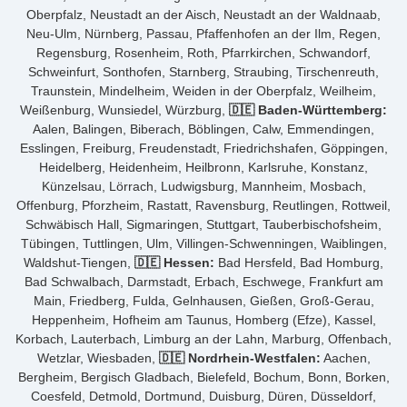
Oberpfalz, Neustadt an der Aisch, Neustadt an der Waldnaab,
Neu-Ulm, Nürnberg, Passau, Pfaffenhofen an der Ilm, Regen,
Regensburg, Rosenheim, Roth, Pfarrkirchen, Schwandorf,
Schweinfurt, Sonthofen, Starnberg, Straubing, Tirschenreuth,
Traunstein, Mindelheim, Weiden in der Oberpfalz, Weilheim,
Weißenburg, Wunsiedel, Würzburg,
🇩🇪 Baden-Württemberg:
Aalen, Balingen, Biberach, Böblingen, Calw, Emmendingen,
Esslingen, Freiburg, Freudenstadt, Friedrichshafen, Göppingen,
Heidelberg, Heidenheim, Heilbronn, Karlsruhe, Konstanz,
Künzelsau, Lörrach, Ludwigsburg, Mannheim, Mosbach,
Offenburg, Pforzheim, Rastatt, Ravensburg, Reutlingen, Rottweil,
Schwäbisch Hall, Sigmaringen, Stuttgart, Tauberbischofsheim,
Tübingen, Tuttlingen, Ulm, Villingen-Schwenningen, Waiblingen,
Waldshut-Tiengen,
🇩🇪 Hessen:
Bad Hersfeld, Bad Homburg,
Bad Schwalbach, Darmstadt, Erbach, Eschwege, Frankfurt am
Main, Friedberg, Fulda, Gelnhausen, Gießen, Groß-Gerau,
Heppenheim, Hofheim am Taunus, Homberg (Efze), Kassel,
Korbach, Lauterbach, Limburg an der Lahn, Marburg, Offenbach,
Wetzlar, Wiesbaden,
🇩🇪 Nordrhein-Westfalen:
Aachen,
Bergheim, Bergisch Gladbach, Bielefeld, Bochum, Bonn, Borken,
Coesfeld, Detmold, Dortmund, Duisburg, Düren, Düsseldorf,