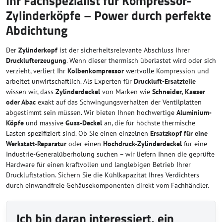
Ihr Fachspezialist für Kompressor-
Zylinderköpfe – Power durch perfekte
Abdichtung
Der
Zylinderkopf
ist der sicherheitsrelevante Abschluss Ihrer
Drucklufterzeugung
. Wenn dieser thermisch überlastet wird oder sich
verzieht, verliert Ihr
Kolbenkompressor
wertvolle Kompression und
arbeitet unwirtschaftlich. Als Experten für
Druckluft-Ersatzteile
wissen wir, dass
Zylinderdeckel
von Marken wie
Schneider, Kaeser
oder Abac
exakt auf das Schwingungsverhalten der Ventilplatten
abgestimmt sein müssen. Wir bieten Ihnen hochwertige
Aluminium-
Köpfe
und massive
Guss-Deckel
an, die für höchste thermische
Lasten spezifiziert sind. Ob Sie einen einzelnen
Ersatzkopf für eine
Werkstatt-Reparatur
oder einen
Hochdruck-Zylinderdeckel
für eine
Industrie-Generalüberholung suchen – wir liefern Ihnen die geprüfte
Hardware für einen kraftvollen und langlebigen Betrieb Ihrer
Druckluftstation. Sichern Sie die Kühlkapazität Ihres Verdichters
durch einwandfreie Gehäusekomponenten direkt vom Fachhändler.
Ich bin daran interessiert, ein