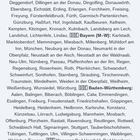
Deggendorf, Dillingen an der Donau, Dingolfing, Donauwörth,
Ebersberg, Eichstätt, Erding, Erlangen, Forchheim, Freising,
Freyung, Fürstenfeldbruck, Fürth, Garmisch-Partenkirchen,
Günzburg, Haßfurt, Hof, Ingolstadt, Kaufbeuren, Kelheim,
Kempten, Kitzingen, Kronach, Kulmbach, Landsberg am Lech,
Landshut, Lichtenfels, Lindau,
🇩🇪 Bayern (M–W):
Karlstadt,
Marktoberdorf, Memmingen, Miesbach, Miltenberg, Mühldorf am
Inn, München, Neuburg an der Donau, Neumarkt in der
Oberpfalz, Neustadt an der Aisch, Neustadt an der Waldnaab,
Neu-Ulm, Nürnberg, Passau, Pfaffenhofen an der Ilm, Regen,
Regensburg, Rosenheim, Roth, Pfarrkirchen, Schwandorf,
Schweinfurt, Sonthofen, Starnberg, Straubing, Tirschenreuth,
Traunstein, Mindelheim, Weiden in der Oberpfalz, Weilheim,
Weißenburg, Wunsiedel, Würzburg,
🇩🇪 Baden-Württemberg:
Aalen, Balingen, Biberach, Böblingen, Calw, Emmendingen,
Esslingen, Freiburg, Freudenstadt, Friedrichshafen, Göppingen,
Heidelberg, Heidenheim, Heilbronn, Karlsruhe, Konstanz,
Künzelsau, Lörrach, Ludwigsburg, Mannheim, Mosbach,
Offenburg, Pforzheim, Rastatt, Ravensburg, Reutlingen, Rottweil,
Schwäbisch Hall, Sigmaringen, Stuttgart, Tauberbischofsheim,
Tübingen, Tuttlingen, Ulm, Villingen-Schwenningen, Waiblingen,