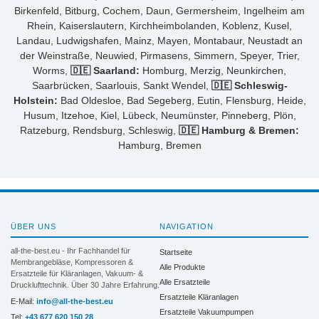
Birkenfeld, Bitburg, Cochem, Daun, Germersheim, Ingelheim am
Rhein, Kaiserslautern, Kirchheimbolanden, Koblenz, Kusel,
Landau, Ludwigshafen, Mainz, Mayen, Montabaur, Neustadt an
der Weinstraße, Neuwied, Pirmasens, Simmern, Speyer, Trier,
Worms,
🇩🇪 Saarland:
Homburg, Merzig, Neunkirchen,
Saarbrücken, Saarlouis, Sankt Wendel,
🇩🇪 Schleswig-
Holstein:
Bad Oldesloe, Bad Segeberg, Eutin, Flensburg, Heide,
Husum, Itzehoe, Kiel, Lübeck, Neumünster, Pinneberg, Plön,
Ratzeburg, Rendsburg, Schleswig,
🇩🇪 Hamburg & Bremen:
Hamburg, Bremen
ÜBER UNS
NAVIGATION
all-the-best.eu - Ihr Fachhandel für
Startseite
Membrangebläse, Kompressoren &
Alle Produkte
Ersatzteile für Kläranlagen, Vakuum- &
Alle Ersatzteile
Drucklufttechnik. Über 30 Jahre Erfahrung.
Ersatzteile Kläranlagen
E-Mail:
info@all-the-best.eu
Ersatzteile Vakuumpumpen
Tel:
+43 677 620 150 28