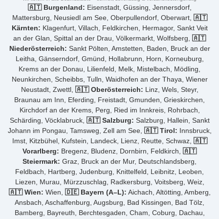
🇦🇹 Burgenland:
Eisenstadt, Güssing, Jennersdorf,
Mattersburg, Neusiedl am See, Oberpullendorf, Oberwart,
🇦🇹
Kärnten:
Klagenfurt, Villach, Feldkirchen, Hermagor, Sankt Veit
an der Glan, Spittal an der Drau, Völkermarkt, Wolfsberg,
🇦🇹
Niederösterreich:
Sankt Pölten, Amstetten, Baden, Bruck an der
Leitha, Gänserndorf, Gmünd, Hollabrunn, Horn, Korneuburg,
Krems an der Donau, Lilienfeld, Melk, Mistelbach, Mödling,
Neunkirchen, Scheibbs, Tulln, Waidhofen an der Thaya, Wiener
Neustadt, Zwettl,
🇦🇹 Oberösterreich:
Linz, Wels, Steyr,
Braunau am Inn, Eferding, Freistadt, Gmunden, Grieskirchen,
Kirchdorf an der Krems, Perg, Ried im Innkreis, Rohrbach,
Schärding, Vöcklabruck,
🇦🇹 Salzburg:
Salzburg, Hallein, Sankt
Johann im Pongau, Tamsweg, Zell am See,
🇦🇹 Tirol:
Innsbruck,
Imst, Kitzbühel, Kufstein, Landeck, Lienz, Reutte, Schwaz,
🇦🇹
Vorarlberg:
Bregenz, Bludenz, Dornbirn, Feldkirch,
🇦🇹
Steiermark:
Graz, Bruck an der Mur, Deutschlandsberg,
Feldbach, Hartberg, Judenburg, Knittelfeld, Leibnitz, Leoben,
Liezen, Murau, Mürzzuschlag, Radkersburg, Voitsberg, Weiz,
🇦🇹 Wien:
Wien,
🇩🇪 Bayern (A–L):
Aichach, Altötting, Amberg,
Ansbach, Aschaffenburg, Augsburg, Bad Kissingen, Bad Tölz,
Bamberg, Bayreuth, Berchtesgaden, Cham, Coburg, Dachau,