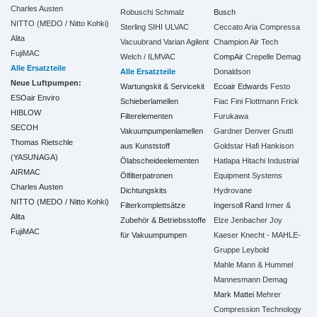
Charles Austen
Robuschi
Schmalz
Busch
NITTO (MEDO / Nitto Kohki)
Sterling SIHI
ULVAC
Ceccato Aria Compressa
Alita
Vacuubrand
Varian Agilent
Champion Air Tech
FujiMAC
Welch / ILMVAC
CompAir
Crepelle
Demag
Alle Ersatzteile
Alle Ersatzteile
Donaldson
Neue Luftpumpen:
Wartungskit & Servicekit
Ecoair
Edwards
Festo
ESOair Enviro
Schieberlamellen
Fiac
Fini
Flottmann
Frick
HIBLOW
Filterelementen
Furukawa
SECOH
Vakuumpumpenlamellen
Gardner Denver
Gnutti
Thomas Rietschle
aus Kunststoff
Goldstar
Hafi
Hankison
(YASUNAGA)
Ölabscheideelementen
Hatlapa
Hitachi Industrial
AIRMAC
Ölfilterpatronen
Equipment Systems
Charles Austen
Dichtungskits
Hydrovane
NITTO (MEDO / Nitto Kohki)
Filterkomplettsätze
Ingersoll Rand
Irmer &
Alita
Zubehör & Betriebsstoffe
Elze
Jenbacher
Joy
FujiMAC
für Vakuumpumpen
Kaeser
Knecht - MAHLE-
Gruppe
Leybold
Mahle
Mann & Hummel
Mannesmann Demag
Mark
Mattei
Mehrer
Compression Technology