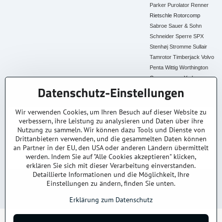
Parker
Purolator
Renner
Rietschle
Rotorcomp
Sabroe
Sauer & Sohn
Schneider
Sperre
SPX
Stenhøj
Stromme
Sullair
Tamrotor
Timberjack
Volvo
Penta
Wittig
Worthington
Creyssensac
York
Datenschutz-Einstellungen
Alle Ersatzteile
Wir verwenden Cookies, um Ihren Besuch auf dieser Website zu
verbessern, ihre Leistung zu analysieren und Daten über ihre
30+ Jahre Erfahrung
Lagerware
Original & Kompatibel
Nutzung zu sammeln. Wir können dazu Tools und Dienste von
Branchenexperten
Schneller Versand AT &
Ersatzteile aller Marken
DE
Drittanbietern verwenden, und die gesammelten Daten können
an Partner in der EU, den USA oder anderen Ländern übermittelt
Faire Preise
Fachberatung
werden. Indem Sie auf "Alle Cookies akzeptieren" klicken,
Top Preis-Leistung
Persönlich & kompetent
erklären Sie sich mit dieser Verarbeitung einverstanden.
Detaillierte Informationen und die Möglichkeit, Ihre
Einstellungen zu ändern, finden Sie unten.
© 2025
kompressoren-drucklufttrockner-filtern.at
– Alle Rechte vorbehalten.
Datenschutz
Impressum
AGB
Versand & Lieferung
Kontakt / Anfrage
Erklärung zum Datenschutz