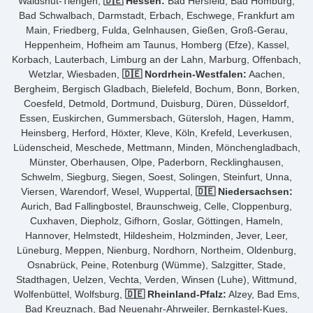
Waldshut-Tiengen,
🇩🇪 Hessen:
Bad Hersfeld, Bad Homburg,
Bad Schwalbach, Darmstadt, Erbach, Eschwege, Frankfurt am
Main, Friedberg, Fulda, Gelnhausen, Gießen, Groß-Gerau,
Heppenheim, Hofheim am Taunus, Homberg (Efze), Kassel,
Korbach, Lauterbach, Limburg an der Lahn, Marburg, Offenbach,
Wetzlar, Wiesbaden,
🇩🇪 Nordrhein-Westfalen:
Aachen,
Bergheim, Bergisch Gladbach, Bielefeld, Bochum, Bonn, Borken,
Coesfeld, Detmold, Dortmund, Duisburg, Düren, Düsseldorf,
Essen, Euskirchen, Gummersbach, Gütersloh, Hagen, Hamm,
Heinsberg, Herford, Höxter, Kleve, Köln, Krefeld, Leverkusen,
Lüdenscheid, Meschede, Mettmann, Minden, Mönchengladbach,
Münster, Oberhausen, Olpe, Paderborn, Recklinghausen,
Schwelm, Siegburg, Siegen, Soest, Solingen, Steinfurt, Unna,
Viersen, Warendorf, Wesel, Wuppertal,
🇩🇪 Niedersachsen:
Aurich, Bad Fallingbostel, Braunschweig, Celle, Cloppenburg,
Cuxhaven, Diepholz, Gifhorn, Goslar, Göttingen, Hameln,
Hannover, Helmstedt, Hildesheim, Holzminden, Jever, Leer,
Lüneburg, Meppen, Nienburg, Nordhorn, Northeim, Oldenburg,
Osnabrück, Peine, Rotenburg (Wümme), Salzgitter, Stade,
Stadthagen, Uelzen, Vechta, Verden, Winsen (Luhe), Wittmund,
Wolfenbüttel, Wolfsburg,
🇩🇪 Rheinland-Pfalz:
Alzey, Bad Ems,
Bad Kreuznach, Bad Neuenahr-Ahrweiler, Bernkastel-Kues,