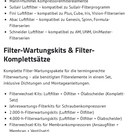
Mann+Hummel Kompressorenfilterelemente
Sullair Luftfilter – kompatibel zu Sullair-Filterprogramm
Fini Luftfilter – kompatibel zu Plus, Cube, Iris, Vision-Filterserien
Abac Luftfilter – kompatibel zu Genesis, Spinn, Formula-
Filterserien
Schneider Luftfilter – kompatibel zu AM, UNM, UniMaster-
Filterserien
Filter-Wartungskits & Filter-
Komplettsätze
Komplette Filter-Wartungspakete für die termingerechte
Filterwartung – alle benötigten Filterelemente in einem Set,
inklusive Dichtungen und Montageanleitungen.
Filterwechsel-Kits: Luftfilter + Ölfilter + Ölabscheider (Komplett-
Satz)
Jahreswartungs-Filterkits für Schraubenkompressoren
2.000-h-Filterwartungskits (Luftfilter + Ölfilter)
4.000-h-Filterwartungskits (Luftfilter + Ölfilter + Ölabscheider)
Filterwechsel-Kits für Membrankompressoren (Ansaugfilter +
Membran + Ventilsatz)