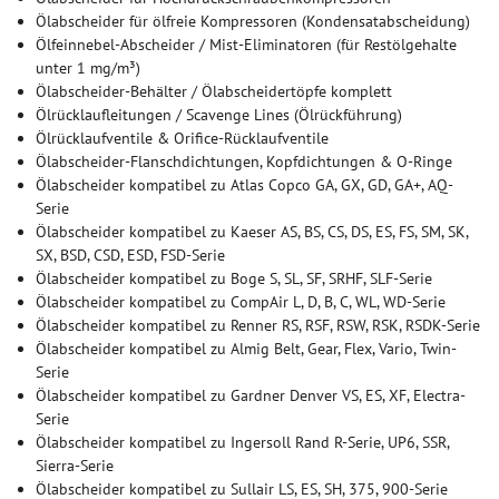
Ölabscheider für ölfreie Kompressoren (Kondensatabscheidung)
Ölfeinnebel-Abscheider / Mist-Eliminatoren (für Restölgehalte
unter 1 mg/m³)
Ölabscheider-Behälter / Ölabscheidertöpfe komplett
Ölrücklaufleitungen / Scavenge Lines (Ölrückführung)
Ölrücklaufventile & Orifice-Rücklaufventile
Ölabscheider-Flanschdichtungen, Kopfdichtungen & O-Ringe
Ölabscheider kompatibel zu Atlas Copco GA, GX, GD, GA+, AQ-
Serie
Ölabscheider kompatibel zu Kaeser AS, BS, CS, DS, ES, FS, SM, SK,
SX, BSD, CSD, ESD, FSD-Serie
Ölabscheider kompatibel zu Boge S, SL, SF, SRHF, SLF-Serie
Ölabscheider kompatibel zu CompAir L, D, B, C, WL, WD-Serie
Ölabscheider kompatibel zu Renner RS, RSF, RSW, RSK, RSDK-Serie
Ölabscheider kompatibel zu Almig Belt, Gear, Flex, Vario, Twin-
Serie
Ölabscheider kompatibel zu Gardner Denver VS, ES, XF, Electra-
Serie
Ölabscheider kompatibel zu Ingersoll Rand R-Serie, UP6, SSR,
Sierra-Serie
Ölabscheider kompatibel zu Sullair LS, ES, SH, 375, 900-Serie