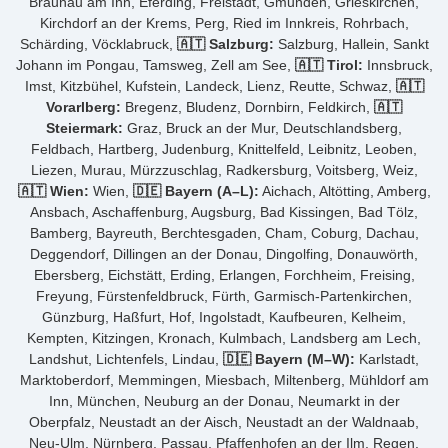
Braunau am Inn, Eferding, Freistadt, Gmunden, Grieskirchen,
Kirchdorf an der Krems, Perg, Ried im Innkreis, Rohrbach,
Schärding, Vöcklabruck,
🇦🇹 Salzburg:
Salzburg, Hallein, Sankt
Johann im Pongau, Tamsweg, Zell am See,
🇦🇹 Tirol:
Innsbruck,
Imst, Kitzbühel, Kufstein, Landeck, Lienz, Reutte, Schwaz,
🇦🇹
Vorarlberg:
Bregenz, Bludenz, Dornbirn, Feldkirch,
🇦🇹
Steiermark:
Graz, Bruck an der Mur, Deutschlandsberg,
Feldbach, Hartberg, Judenburg, Knittelfeld, Leibnitz, Leoben,
Liezen, Murau, Mürzzuschlag, Radkersburg, Voitsberg, Weiz,
🇦🇹 Wien:
Wien,
🇩🇪 Bayern (A–L):
Aichach, Altötting, Amberg,
Ansbach, Aschaffenburg, Augsburg, Bad Kissingen, Bad Tölz,
Bamberg, Bayreuth, Berchtesgaden, Cham, Coburg, Dachau,
Deggendorf, Dillingen an der Donau, Dingolfing, Donauwörth,
Ebersberg, Eichstätt, Erding, Erlangen, Forchheim, Freising,
Freyung, Fürstenfeldbruck, Fürth, Garmisch-Partenkirchen,
Günzburg, Haßfurt, Hof, Ingolstadt, Kaufbeuren, Kelheim,
Kempten, Kitzingen, Kronach, Kulmbach, Landsberg am Lech,
Landshut, Lichtenfels, Lindau,
🇩🇪 Bayern (M–W):
Karlstadt,
Marktoberdorf, Memmingen, Miesbach, Miltenberg, Mühldorf am
Inn, München, Neuburg an der Donau, Neumarkt in der
Oberpfalz, Neustadt an der Aisch, Neustadt an der Waldnaab,
Neu-Ulm, Nürnberg, Passau, Pfaffenhofen an der Ilm, Regen,