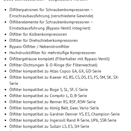
Ölfilterpatronen für Schraubenkompressoren –
Einschraubausführung (verschiedene Gewinde)
Ölfilterelemente für Schraubenkompressoren –
Einsteckausführung (Bypass-Ventil integriert)
Ölfilter für Kolbenkompressoren
Ölfilter für Drehschieberkompressoren
Bypass-Ölfilter / Nebenstromfilter
Hochdruckölfilter für mehrstufige Kompressoren
Ölfiltergehäuse komplett (Filterhalter mit Bypass-Ventil)
Ölfilter-Dichtungen & O-Ringe (für Filterwechsel)
Ölfilter kompatibel zu Atlas Copco GA, GX, GD-Serie
Ölfilter kompatibel zu Kaeser AS, BS, CS, DS, ES, FS, SM, SK, SX-
Serie
Ölfilter kompatibel zu Boge S, SL, SF, C-Serie
Ölfilter kompatibel zu CompAir L, D, B-Serie
Ölfilter kompatibel zu Renner RS, RSF, RSW-Serie
Ölfilter kompatibel zu Almig Belt, Gear, Vario-Serie
Ölfilter kompatibel zu Gardner Denver VS, ES, Champion-Serie
Ölfilter kompatibel zu Ingersoll Rand R-Serie, UP6, SSR-Serie
Ölfilter kompatibel zu Sullair LS, ES, SH-Serie