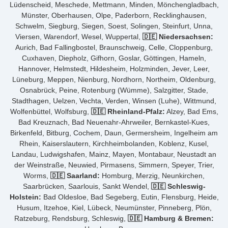
Lüdenscheid, Meschede, Mettmann, Minden, Mönchengladbach,
Münster, Oberhausen, Olpe, Paderborn, Recklinghausen,
Schwelm, Siegburg, Siegen, Soest, Solingen, Steinfurt, Unna,
Viersen, Warendorf, Wesel, Wuppertal,
🇩🇪 Niedersachsen:
Aurich, Bad Fallingbostel, Braunschweig, Celle, Cloppenburg,
Cuxhaven, Diepholz, Gifhorn, Goslar, Göttingen, Hameln,
Hannover, Helmstedt, Hildesheim, Holzminden, Jever, Leer,
Lüneburg, Meppen, Nienburg, Nordhorn, Northeim, Oldenburg,
Osnabrück, Peine, Rotenburg (Wümme), Salzgitter, Stade,
Stadthagen, Uelzen, Vechta, Verden, Winsen (Luhe), Wittmund,
Wolfenbüttel, Wolfsburg,
🇩🇪 Rheinland-Pfalz:
Alzey, Bad Ems,
Bad Kreuznach, Bad Neuenahr-Ahrweiler, Bernkastel-Kues,
Birkenfeld, Bitburg, Cochem, Daun, Germersheim, Ingelheim am
Rhein, Kaiserslautern, Kirchheimbolanden, Koblenz, Kusel,
Landau, Ludwigshafen, Mainz, Mayen, Montabaur, Neustadt an
der Weinstraße, Neuwied, Pirmasens, Simmern, Speyer, Trier,
Worms,
🇩🇪 Saarland:
Homburg, Merzig, Neunkirchen,
Saarbrücken, Saarlouis, Sankt Wendel,
🇩🇪 Schleswig-
Holstein:
Bad Oldesloe, Bad Segeberg, Eutin, Flensburg, Heide,
Husum, Itzehoe, Kiel, Lübeck, Neumünster, Pinneberg, Plön,
Ratzeburg, Rendsburg, Schleswig,
🇩🇪 Hamburg & Bremen: