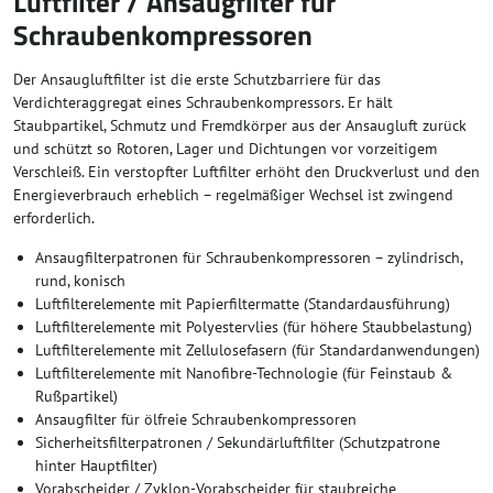
Luftfilter / Ansaugfilter für
Schraubenkompressoren
Der Ansaugluftfilter ist die erste Schutzbarriere für das
Verdichteraggregat eines Schraubenkompressors. Er hält
Staubpartikel, Schmutz und Fremdkörper aus der Ansaugluft zurück
und schützt so Rotoren, Lager und Dichtungen vor vorzeitigem
Verschleiß. Ein verstopfter Luftfilter erhöht den Druckverlust und den
Energieverbrauch erheblich – regelmäßiger Wechsel ist zwingend
erforderlich.
Ansaugfilterpatronen für Schraubenkompressoren – zylindrisch,
rund, konisch
Luftfilterelemente mit Papierfiltermatte (Standardausführung)
Luftfilterelemente mit Polyestervlies (für höhere Staubbelastung)
Luftfilterelemente mit Zellulosefasern (für Standardanwendungen)
Luftfilterelemente mit Nanofibre-Technologie (für Feinstaub &
Rußpartikel)
Ansaugfilter für ölfreie Schraubenkompressoren
Sicherheitsfilterpatronen / Sekundärluftfilter (Schutzpatrone
hinter Hauptfilter)
Vorabscheider / Zyklon-Vorabscheider für staubreiche