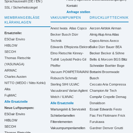
Sprachauswahl (DE /
EN
)
Kontakt
SSL / Sicherheitssiegel
Anfrage stellen
MEMBRANGEBLÄSE
VAKUUMPUMPEN
DRUCKLUFTTECHNIK
KLÄRANLAGEN
Anest Iwata
Atlas Copco
Aerzen
Airblok
Airman
Ersatzteile:
Becker
Busch
Dürr
Almig
Alup
Ama
Atlas
ESOair Enviro
Technik
Copco
Atmos
Axeco
HIBLOW
Edwards
Effepizeta
Elektror
Balke Dürr
Bauer
BEA
SECOH
Elmo Rietschle
Kinney-
Becker
Becker & Söhne
Thomas Rietschle
Tuthill
Leybold
Pedro Gil
Bellis & Morcom
BGS
Blitz
(YASUNAGA)
Pfeiffer
Schneider
Boehler
Boge
AIRMAC
Vacuum
POMPETRAVAINI
Bottarini
Broomwade
Charles Austen
Robuschi
Schmalz
Busch
NITTO (MEDO / Nitto Kohki)
Sterling SIHI
ULVAC
Ceccato Aria Compressa
Alita
Vacuubrand
Varian Agilent
Champion Air Tech
FujiMAC
Welch / ILMVAC
CompAir
Crepelle
Demag
Alle Ersatzteile
Alle Ersatzteile
Donaldson
Neue Luftpumpen:
Wartungskit & Servicekit
Ecoair
Edwards
Festo
ESOair Enviro
Schieberlamellen
Fiac
Fini
Flottmann
Frick
HIBLOW
Filterelementen
Furukawa
SECOH
Vakuumpumpenlamellen
Gardner Denver
Gnutti
Thomas Rietschle