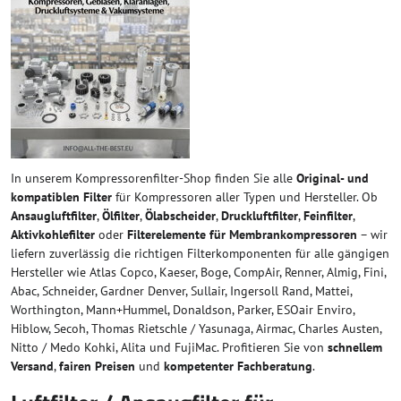
In unserem Kompressorenfilter-Shop finden Sie alle
Original- und
kompatiblen Filter
für Kompressoren aller Typen und Hersteller. Ob
Ansaugluftfilter
,
Ölfilter
,
Ölabscheider
,
Druckluftfilter
,
Feinfilter
,
Aktivkohlefilter
oder
Filterelemente für Membrankompressoren
– wir
liefern zuverlässig die richtigen Filterkomponenten für alle gängigen
Hersteller wie Atlas Copco, Kaeser, Boge, CompAir, Renner, Almig, Fini,
Abac, Schneider, Gardner Denver, Sullair, Ingersoll Rand, Mattei,
Worthington, Mann+Hummel, Donaldson, Parker, ESOair Enviro,
Hiblow, Secoh, Thomas Rietschle / Yasunaga, Airmac, Charles Austen,
Nitto / Medo Kohki, Alita und FujiMac. Profitieren Sie von
schnellem
Versand
,
fairen Preisen
und
kompetenter Fachberatung
.