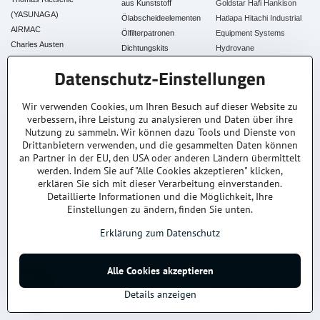
aus Kunststoff
Goldstar
Hafi
Hankison
(YASUNAGA)
Ölabscheideelementen
Hatlapa
Hitachi Industrial
AIRMAC
Ölfilterpatronen
Equipment Systems
Charles Austen
Dichtungskits
Hydrovane
NITTO (MEDO / Nitto Kohki)
Filterkomplettsätze
Ingersoll Rand
Irmer &
Datenschutz-Einstellungen
Alita
Zubehör & Betriebsstoffe
Elze
Jenbacher
Joy
FujiMAC
für Vakuumpumpen
Kaeser
Knecht - MAHLE-
Wir verwenden Cookies, um Ihren Besuch auf dieser Website zu
Gruppe
Leybold
verbessern, ihre Leistung zu analysieren und Daten über ihre
Mahle
Mann & Hummel
Nutzung zu sammeln. Wir können dazu Tools und Dienste von
Mannesmann Demag
Drittanbietern verwenden, und die gesammelten Daten können
Mark
Mattei
Mehrer
an Partner in der EU, den USA oder anderen Ländern übermittelt
Compression Technology
werden. Indem Sie auf "Alle Cookies akzeptieren" klicken,
erklären Sie sich mit dieser Verarbeitung einverstanden.
Parker
Purolator
Renner
Detaillierte Informationen und die Möglichkeit, Ihre
Rietschle
Rotorcomp
Einstellungen zu ändern, finden Sie unten.
Sabroe
Sauer & Sohn
Schneider
Sperre
SPX
Erklärung zum Datenschutz
Stenhøj
Stromme
Sullair
Tamrotor
Timberjack
Volvo
Alle Cookies akzeptieren
Penta
Wittig
Worthington
Creyssensac
York
Details anzeigen
Alle Ersatzteile