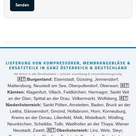
Senden
LIEFERUNG VON KOMPRESSOREN, MEMBRANGEBLÄSE &
ERSATZTEILE IN GANZ ÖSTERREICH & DEUTSCHLAND
Wir liefern in alle Bezirksstädte – schnell, zuverlässig & versandkostengünstig
🇦🇹 Burgenland:
Eisenstadt, Güssing, Jennersdorf,
Mattersburg, Neusiedl am See, Oberpullendorf, Oberwart,
🇦🇹
Kärnten:
Klagenfurt, Villach, Feldkirchen, Hermagor, Sankt Veit
an der Glan, Spittal an der Drau, Völkermarkt, Wolfsberg,
🇦🇹
Niederösterreich:
Sankt Pölten, Amstetten, Baden, Bruck an der
Leitha, Gänserndorf, Gmünd, Hollabrunn, Horn, Korneuburg,
Krems an der Donau, Lilienfeld, Melk, Mistelbach, Mödling,
Neunkirchen, Scheibbs, Tulln, Waidhofen an der Thaya, Wiener
Neustadt, Zwettl,
🇦🇹 Oberösterreich:
Linz, Wels, Steyr,