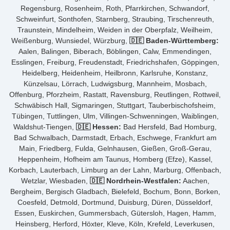
Regensburg, Rosenheim, Roth, Pfarrkirchen, Schwandorf,
Schweinfurt, Sonthofen, Starnberg, Straubing, Tirschenreuth,
Traunstein, Mindelheim, Weiden in der Oberpfalz, Weilheim,
Weißenburg, Wunsiedel, Würzburg,
🇩🇪 Baden-Württemberg:
Aalen, Balingen, Biberach, Böblingen, Calw, Emmendingen,
Esslingen, Freiburg, Freudenstadt, Friedrichshafen, Göppingen,
Heidelberg, Heidenheim, Heilbronn, Karlsruhe, Konstanz,
Künzelsau, Lörrach, Ludwigsburg, Mannheim, Mosbach,
Offenburg, Pforzheim, Rastatt, Ravensburg, Reutlingen, Rottweil,
Schwäbisch Hall, Sigmaringen, Stuttgart, Tauberbischofsheim,
Tübingen, Tuttlingen, Ulm, Villingen-Schwenningen, Waiblingen,
Waldshut-Tiengen,
🇩🇪 Hessen:
Bad Hersfeld, Bad Homburg,
Bad Schwalbach, Darmstadt, Erbach, Eschwege, Frankfurt am
Main, Friedberg, Fulda, Gelnhausen, Gießen, Groß-Gerau,
Heppenheim, Hofheim am Taunus, Homberg (Efze), Kassel,
Korbach, Lauterbach, Limburg an der Lahn, Marburg, Offenbach,
Wetzlar, Wiesbaden,
🇩🇪 Nordrhein-Westfalen:
Aachen,
Bergheim, Bergisch Gladbach, Bielefeld, Bochum, Bonn, Borken,
Coesfeld, Detmold, Dortmund, Duisburg, Düren, Düsseldorf,
Essen, Euskirchen, Gummersbach, Gütersloh, Hagen, Hamm,
Heinsberg, Herford, Höxter, Kleve, Köln, Krefeld, Leverkusen,