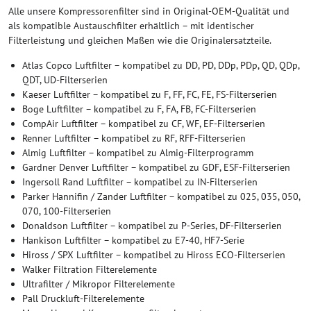
Alle unsere Kompressorenfilter sind in Original-OEM-Qualität und
als kompatible Austauschfilter erhältlich – mit identischer
Filterleistung und gleichen Maßen wie die Originalersatzteile.
Atlas Copco Luftfilter – kompatibel zu DD, PD, DDp, PDp, QD, QDp,
QDT, UD-Filterserien
Kaeser Luftfilter – kompatibel zu F, FF, FC, FE, FS-Filterserien
Boge Luftfilter – kompatibel zu F, FA, FB, FC-Filterserien
CompAir Luftfilter – kompatibel zu CF, WF, EF-Filterserien
Renner Luftfilter – kompatibel zu RF, RFF-Filterserien
Almig Luftfilter – kompatibel zu Almig-Filterprogramm
Gardner Denver Luftfilter – kompatibel zu GDF, ESF-Filterserien
Ingersoll Rand Luftfilter – kompatibel zu IN-Filterserien
Parker Hannifin / Zander Luftfilter – kompatibel zu 025, 035, 050,
070, 100-Filterserien
Donaldson Luftfilter – kompatibel zu P-Series, DF-Filterserien
Hankison Luftfilter – kompatibel zu E7-40, HF7-Serie
Hiross / SPX Luftfilter – kompatibel zu Hiross ECO-Filterserien
Walker Filtration Filterelemente
Ultrafilter / Mikropor Filterelemente
Pall Druckluft-Filterelemente