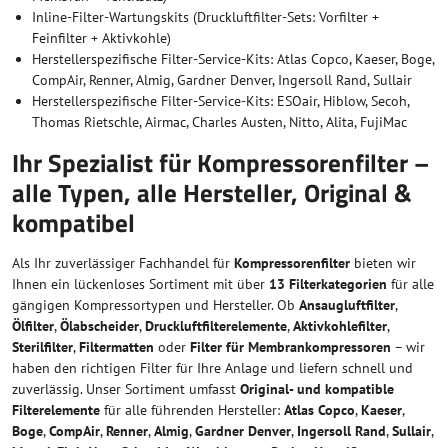
Inline-Filter-Wartungskits (Druckluftfilter-Sets: Vorfilter +
Feinfilter + Aktivkohle)
Herstellerspezifische Filter-Service-Kits: Atlas Copco, Kaeser, Boge,
CompAir, Renner, Almig, Gardner Denver, Ingersoll Rand, Sullair
Herstellerspezifische Filter-Service-Kits: ESOair, Hiblow, Secoh,
Thomas Rietschle, Airmac, Charles Austen, Nitto, Alita, FujiMac
Ihr Spezialist für Kompressorenfilter –
alle Typen, alle Hersteller, Original &
kompatibel
Als Ihr zuverlässiger Fachhandel für
Kompressorenfilter
bieten wir
Ihnen ein lückenloses Sortiment mit über
13 Filterkategorien
für alle
gängigen Kompressortypen und Hersteller. Ob
Ansaugluftfilter
,
Ölfilter
,
Ölabscheider
,
Druckluftfilterelemente
,
Aktivkohlefilter
,
Sterilfilter
,
Filtermatten
oder
Filter für Membrankompressoren
– wir
haben den richtigen Filter für Ihre Anlage und liefern schnell und
zuverlässig. Unser Sortiment umfasst
Original- und kompatible
Filterelemente
für alle führenden Hersteller:
Atlas Copco
,
Kaeser
,
Boge
,
CompAir
,
Renner
,
Almig
,
Gardner Denver
,
Ingersoll Rand
,
Sullair
,