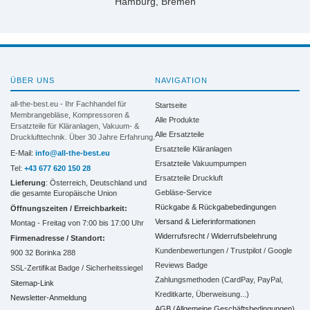
Hamburg, Bremen
ÜBER UNS
NAVIGATION
all-the-best.eu - Ihr Fachhandel für
Startseite
Membrangebläse, Kompressoren &
Alle Produkte
Ersatzteile für Kläranlagen, Vakuum- &
Alle Ersatzteile
Drucklufttechnik. Über 30 Jahre Erfahrung.
Ersatzteile Kläranlagen
E-Mail:
info@all-the-best.eu
Ersatzteile Vakuumpumpen
Tel:
+43 677 620 150 28
Ersatzteile Druckluft
Lieferung
: Österreich, Deutschland und
Gebläse-Service
die gesamte Europäische Union
Rückgabe & Rückgabebedingungen
Öffnungszeiten / Erreichbarkeit:
Versand & Lieferinformationen
Montag - Freitag von 7:00 bis 17:00 Uhr
Widerrufsrecht / Widerrufsbelehrung
Firmenadresse / Standort:
Kundenbewertungen / Trustpilot / Google
900 32 Borinka 288
Reviews Badge
SSL-Zertifikat Badge / Sicherheitssiegel
Zahlungsmethoden (CardPay, PayPal,
Sitemap-Link
Kreditkarte, Überweisung...)
Newsletter-Anmeldung
AGB (Allgemeine Geschäftsbedingungen)