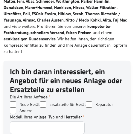
Mattei
,
Fini
,
Abac
,
Schneider
,
Worthington
,
Parker Hannifin
,
Donaldson
,
Mann+Hummel
,
Hankison
,
Hiross
,
Walker Filtration
,
Ultrafilter
,
Pall
,
ESOair Enviro
,
Hiblow
,
Secoh
,
Thomas Rietschle /
Yasunaga
,
Airmac
,
Charles Austen
,
Nitto / Medo Kohki
,
Alita
,
FujiMac
und viele weitere. Profitieren Sie von unserer
kompetenten
Fachberatung
,
schnellem Versand
,
fairen Preisen
und einem
erstklassigen Kundenservice
. Wir helfen Ihnen, den richtigen
Kompressorenfilter zu finden und Ihre Anlage dauerhaft in Topform
zu halten!
Ich bin daran interessiert, ein
Angebot für ein neues Anlage oder
Ersatzteile zu erstellen
Die Art Ihrer Anfrage
*
Neue Gerät
Ersatzteile für Gerät
Reparatur
Andere
Modell Ihres Anlage: Typ und Hersteller
*