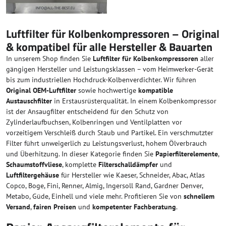
Luftfilter für Kolbenkompressoren – Original
& kompatibel für alle Hersteller & Bauarten
In unserem Shop finden Sie
Luftfilter für Kolbenkompressoren
aller
gängigen Hersteller und Leistungsklassen – vom Heimwerker-Gerät
bis zum industriellen Hochdruck-Kolbenverdichter. Wir führen
Original OEM-Luftfilter
sowie hochwertige
kompatible
Austauschfilter
in Erstausrüsterqualität. In einem Kolbenkompressor
ist der Ansaugfilter entscheidend für den Schutz von
Zylinderlaufbuchsen, Kolbenringen und Ventilplatten vor
vorzeitigem Verschleiß durch Staub und Partikel. Ein verschmutzter
Filter führt unweigerlich zu Leistungsverlust, hohem Ölverbrauch
und Überhitzung. In dieser Kategorie finden Sie
Papierfilterelemente
,
Schaumstoffvliese
, komplette
Filterschalldämpfer
und
Luftfiltergehäuse
für Hersteller wie Kaeser, Schneider, Abac, Atlas
Copco, Boge, Fini, Renner, Almig, Ingersoll Rand, Gardner Denver,
Metabo, Güde, Einhell und viele mehr. Profitieren Sie von
schnellem
Versand
,
fairen Preisen
und
kompetenter Fachberatung
.