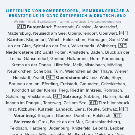
LIEFERUNG VON KOMPRESSOREN, MEMBRANGEBLÄSE &
ERSATZTEILE IN GANZ ÖSTERREICH & DEUTSCHLAND
Wir liefern in alle Bezirksstädte – schnell, zuverlässig & versandkostengünstig
🇦🇹 Burgenland:
Eisenstadt, Güssing, Jennersdorf,
Mattersburg, Neusiedl am See, Oberpullendorf, Oberwart,
🇦🇹
Kärnten:
Klagenfurt, Villach, Feldkirchen, Hermagor, Sankt Veit
an der Glan, Spittal an der Drau, Völkermarkt, Wolfsberg,
🇦🇹
Niederösterreich:
Sankt Pölten, Amstetten, Baden, Bruck an der
Leitha, Gänserndorf, Gmünd, Hollabrunn, Horn, Korneuburg,
Krems an der Donau, Lilienfeld, Melk, Mistelbach, Mödling,
Neunkirchen, Scheibbs, Tulln, Waidhofen an der Thaya, Wiener
Neustadt, Zwettl,
🇦🇹 Oberösterreich:
Linz, Wels, Steyr,
Braunau am Inn, Eferding, Freistadt, Gmunden, Grieskirchen,
Kirchdorf an der Krems, Perg, Ried im Innkreis, Rohrbach,
Schärding, Vöcklabruck,
🇦🇹 Salzburg:
Salzburg, Hallein, Sankt
Johann im Pongau, Tamsweg, Zell am See,
🇦🇹 Tirol:
Innsbruck,
Imst, Kitzbühel, Kufstein, Landeck, Lienz, Reutte, Schwaz,
🇦🇹
Vorarlberg:
Bregenz, Bludenz, Dornbirn, Feldkirch,
🇦🇹
Steiermark:
Graz, Bruck an der Mur, Deutschlandsberg,
Feldbach, Hartberg, Judenburg, Knittelfeld, Leibnitz, Leoben,
Liezen, Murau, Mürzzuschlag, Radkersburg, Voitsberg, Weiz,