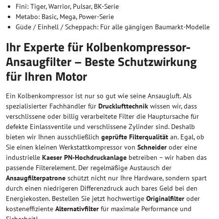
Fini: Tiger, Warrior, Pulsar, BK-Serie
Metabo: Basic, Mega, Power-Serie
Güde / Einhell / Scheppach: Für alle gängigen Baumarkt-Modelle
Ihr Experte für Kolbenkompressor-
Ansaugfilter – Beste Schutzwirkung
für Ihren Motor
Ein Kolbenkompressor ist nur so gut wie seine Ansaugluft. Als
spezialisierter Fachhändler für
Drucklufttechnik
wissen wir, dass
verschlissene oder billig verarbeitete Filter die Hauptursache für
defekte Einlassventile und verschlissene Zylinder sind. Deshalb
bieten wir Ihnen ausschließlich
geprüfte Filterqualität
an. Egal, ob
Sie einen kleinen Werkstattkompressor von
Schneider
oder eine
industrielle
Kaeser PN-Hochdruckanlage
betreiben – wir haben das
passende Filterelement. Der regelmäßige Austausch der
Ansaugfilterpatrone
schützt nicht nur Ihre Hardware, sondern spart
durch einen niedrigeren Differenzdruck auch bares Geld bei den
Energiekosten. Bestellen Sie jetzt hochwertige
Originalfilter
oder
kosteneffiziente
Alternativfilter
für maximale Performance und