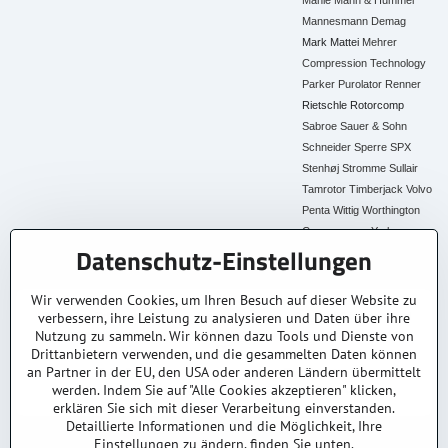
Mahle
Mann & Hummel
Mannesmann Demag
Mark
Mattei
Mehrer
Compression Technology
Parker
Purolator
Renner
Rietschle
Rotorcomp
Sabroe
Sauer & Sohn
Schneider
Sperre
SPX
Stenhøj
Stromme
Sullair
Tamrotor
Timberjack
Volvo
Penta
Wittig
Worthington
Creyssensac
York
Datenschutz-Einstellungen
Alle Ersatzteile
Wir verwenden Cookies, um Ihren Besuch auf dieser Website zu
verbessern, ihre Leistung zu analysieren und Daten über ihre
30+ Jahre Erfahrung
Lagerware
Original & Kompatibel
Nutzung zu sammeln. Wir können dazu Tools und Dienste von
Branchenexperten
Schneller Versand AT &
Ersatzteile aller Marken
DE
Drittanbietern verwenden, und die gesammelten Daten können
an Partner in der EU, den USA oder anderen Ländern übermittelt
Faire Preise
Fachberatung
werden. Indem Sie auf "Alle Cookies akzeptieren" klicken,
Top Preis-Leistung
Persönlich & kompetent
erklären Sie sich mit dieser Verarbeitung einverstanden.
Detaillierte Informationen und die Möglichkeit, Ihre
Einstellungen zu ändern, finden Sie unten.