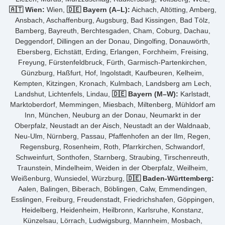
🇦🇹 Wien:
Wien,
🇩🇪 Bayern (A–L):
Aichach, Altötting, Amberg,
Ansbach, Aschaffenburg, Augsburg, Bad Kissingen, Bad Tölz,
Bamberg, Bayreuth, Berchtesgaden, Cham, Coburg, Dachau,
Deggendorf, Dillingen an der Donau, Dingolfing, Donauwörth,
Ebersberg, Eichstätt, Erding, Erlangen, Forchheim, Freising,
Freyung, Fürstenfeldbruck, Fürth, Garmisch-Partenkirchen,
Günzburg, Haßfurt, Hof, Ingolstadt, Kaufbeuren, Kelheim,
Kempten, Kitzingen, Kronach, Kulmbach, Landsberg am Lech,
Landshut, Lichtenfels, Lindau,
🇩🇪 Bayern (M–W):
Karlstadt,
Marktoberdorf, Memmingen, Miesbach, Miltenberg, Mühldorf am
Inn, München, Neuburg an der Donau, Neumarkt in der
Oberpfalz, Neustadt an der Aisch, Neustadt an der Waldnaab,
Neu-Ulm, Nürnberg, Passau, Pfaffenhofen an der Ilm, Regen,
Regensburg, Rosenheim, Roth, Pfarrkirchen, Schwandorf,
Schweinfurt, Sonthofen, Starnberg, Straubing, Tirschenreuth,
Traunstein, Mindelheim, Weiden in der Oberpfalz, Weilheim,
Weißenburg, Wunsiedel, Würzburg,
🇩🇪 Baden-Württemberg:
Aalen, Balingen, Biberach, Böblingen, Calw, Emmendingen,
Esslingen, Freiburg, Freudenstadt, Friedrichshafen, Göppingen,
Heidelberg, Heidenheim, Heilbronn, Karlsruhe, Konstanz,
Künzelsau, Lörrach, Ludwigsburg, Mannheim, Mosbach,