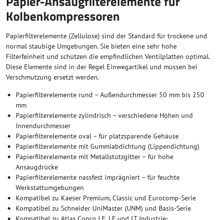
Papier-Ansaugfilterelemente für
Kolbenkompressoren
Papierfilterelemente (Zellulose) sind der Standard für trockene und
normal staubige Umgebungen. Sie bieten eine sehr hohe
Filterfeinheit und schützen die empfindlichen Ventilplatten optimal.
Diese Elemente sind in der Regel Einwegartikel und müssen bei
Verschmutzung ersetzt werden.
Papierfilterelemente rund – Außendurchmesser 50 mm bis 250
mm
Papierfilterelemente zylindrisch – verschiedene Höhen und
Innendurchmesser
Papierfilterelemente oval – für platzsparende Gehäuse
Papierfilterelemente mit Gummiabdichtung (Lippendichtung)
Papierfilterelemente mit Metallstützgitter – für hohe
Ansaugdrücke
Papierfilterelemente nassfest imprägniert – für feuchte
Werkstattumgebungen
Kompatibel zu Kaeser Premium, Classic und Eurocomp-Serie
Kompatibel zu Schneider UniMaster (UNM) und Basis-Serie
Kompatibel zu Atlas Copco LE, LF und LT Industrie-