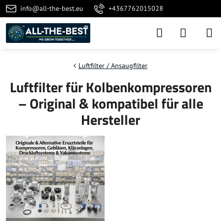
info@all-the-best.eu
+4367762015028
Luftfilter / Ansaugfilter
Luftfilter für Kolbenkompressoren
– Original & kompatibel für alle
Hersteller