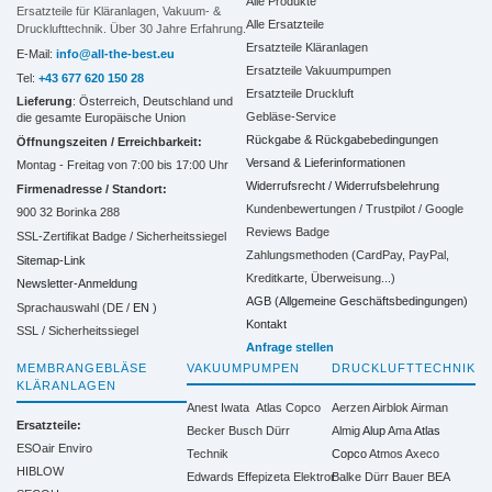
Alle Produkte
Ersatzteile für Kläranlagen, Vakuum- &
Alle Ersatzteile
Drucklufttechnik. Über 30 Jahre Erfahrung.
Ersatzteile Kläranlagen
E-Mail:
info@all-the-best.eu
Ersatzteile Vakuumpumpen
Tel:
+43 677 620 150 28
Ersatzteile Druckluft
Lieferung
: Österreich, Deutschland und
Gebläse-Service
die gesamte Europäische Union
Rückgabe & Rückgabebedingungen
Öffnungszeiten / Erreichbarkeit:
Versand & Lieferinformationen
Montag - Freitag von 7:00 bis 17:00 Uhr
Widerrufsrecht / Widerrufsbelehrung
Firmenadresse / Standort:
Kundenbewertungen / Trustpilot / Google
900 32 Borinka 288
Reviews Badge
SSL-Zertifikat Badge / Sicherheitssiegel
Zahlungsmethoden (CardPay, PayPal,
Sitemap-Link
Kreditkarte, Überweisung...)
Newsletter-Anmeldung
AGB (Allgemeine Geschäftsbedingungen)
Sprachauswahl (DE /
EN
)
Kontakt
SSL / Sicherheitssiegel
Anfrage stellen
MEMBRANGEBLÄSE
VAKUUMPUMPEN
DRUCKLUFTTECHNIK
KLÄRANLAGEN
Anest Iwata
Atlas Copco
Aerzen
Airblok
Airman
Ersatzteile:
Becker
Busch
Dürr
Almig
Alup
Ama
Atlas
ESOair Enviro
Technik
Copco
Atmos
Axeco
HIBLOW
Edwards
Effepizeta
Elektror
Balke Dürr
Bauer
BEA