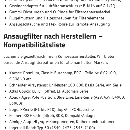
Gewindeadapter für Luftfilteranschluss (z.B. M16 auf G 1/2")
Gummi-Dichtungen und O-Ringe für Filtergehäusedeckel
Flügelmuttern und Halteschrauben für Filterelemente
Ansaugschläuche und Flex-Rohre zur Remote-Ansaugung
Ansaugfilter nach Herstellern –
Kompatibilitätsliste
Suchen Sie gezielt nach Ihrem Kompressorhersteller. Wir bieten
passende Ansaugfilterpatronen für alle namhaften Marken:
Kaeser: Premium, Classic, Eurocomp, EPC – Teile-Nr. 6.0210.0,
9.5086.0 etc.
Schneider Airsystems: UniMaster 100-600, Basis-Serie, AM-Serie
Atlas Copco: LE, LF (ölfrei), LT, Automan-Serie
Abac / Agre: Pole Position, Blue Line, Line-Serie (A29, A39, B4900,
B5900)
Boge: P-Serie (P1 bis P50), Top-Air, PO-Baureihe
Renner: RKO-Serie (ölfrei), RKK, Kompakt-Anlagen
Almig / Alup: HL, Agre-Komponenten, Kolbenkombinationen
Ingersoll Rand: Typ 30 (2340, 2475, 2545, 7100)