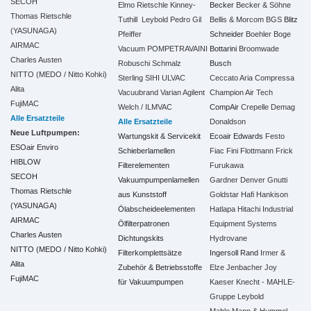
SECOH
Elmo Rietschle
Kinney-
Becker
Becker & Söhne
Thomas Rietschle
Tuthill
Leybold
Pedro Gil
Bellis & Morcom
BGS
Blitz
(YASUNAGA)
Pfeiffer
Schneider
Boehler
Boge
AIRMAC
Vacuum
POMPETRAVAINI
Bottarini
Broomwade
Charles Austen
Robuschi
Schmalz
Busch
NITTO (MEDO / Nitto Kohki)
Sterling SIHI
ULVAC
Ceccato Aria Compressa
Alita
Vacuubrand
Varian Agilent
Champion Air Tech
FujiMAC
Welch / ILMVAC
CompAir
Crepelle
Demag
Alle Ersatzteile
Alle Ersatzteile
Donaldson
Neue Luftpumpen:
Wartungskit & Servicekit
Ecoair
Edwards
Festo
ESOair Enviro
Schieberlamellen
Fiac
Fini
Flottmann
Frick
HIBLOW
Filterelementen
Furukawa
SECOH
Vakuumpumpenlamellen
Gardner Denver
Gnutti
Thomas Rietschle
aus Kunststoff
Goldstar
Hafi
Hankison
(YASUNAGA)
Ölabscheideelementen
Hatlapa
Hitachi Industrial
AIRMAC
Ölfilterpatronen
Equipment Systems
Charles Austen
Dichtungskits
Hydrovane
NITTO (MEDO / Nitto Kohki)
Filterkomplettsätze
Ingersoll Rand
Irmer &
Alita
Zubehör & Betriebsstoffe
Elze
Jenbacher
Joy
FujiMAC
für Vakuumpumpen
Kaeser
Knecht - MAHLE-
Gruppe
Leybold