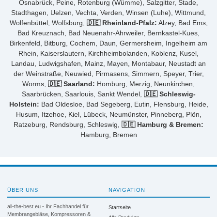
Osnabrück, Peine, Rotenburg (Wümme), Salzgitter, Stade,
Stadthagen, Uelzen, Vechta, Verden, Winsen (Luhe), Wittmund,
Wolfenbüttel, Wolfsburg,
🇩🇪 Rheinland-Pfalz:
Alzey, Bad Ems,
Bad Kreuznach, Bad Neuenahr-Ahrweiler, Bernkastel-Kues,
Birkenfeld, Bitburg, Cochem, Daun, Germersheim, Ingelheim am
Rhein, Kaiserslautern, Kirchheimbolanden, Koblenz, Kusel,
Landau, Ludwigshafen, Mainz, Mayen, Montabaur, Neustadt an
der Weinstraße, Neuwied, Pirmasens, Simmern, Speyer, Trier,
Worms,
🇩🇪 Saarland:
Homburg, Merzig, Neunkirchen,
Saarbrücken, Saarlouis, Sankt Wendel,
🇩🇪 Schleswig-
Holstein:
Bad Oldesloe, Bad Segeberg, Eutin, Flensburg, Heide,
Husum, Itzehoe, Kiel, Lübeck, Neumünster, Pinneberg, Plön,
Ratzeburg, Rendsburg, Schleswig,
🇩🇪 Hamburg & Bremen:
Hamburg, Bremen
ÜBER UNS
NAVIGATION
all-the-best.eu - Ihr Fachhandel für
Startseite
Membrangebläse, Kompressoren &