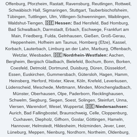
Offenburg, Pforzheim, Rastatt, Ravensburg, Reutlingen, Rottweil,
Schwäbisch Hall, Sigmaringen, Stuttgart, Tauberbischofsheim,
Tübingen, Tuttlingen, Ulm, Villingen-Schwenningen, Waiblingen,
Waldshut-Tiengen,
🇩🇪 Hessen:
Bad Hersfeld, Bad Homburg,
Bad Schwalbach, Darmstadt, Erbach, Eschwege, Frankfurt am
Main, Friedberg, Fulda, Gelnhausen, Gießen, Groß-Gerau,
Heppenheim, Hofheim am Taunus, Homberg (Efze), Kassel,
Korbach, Lauterbach, Limburg an der Lahn, Marburg, Offenbach,
Wetzlar, Wiesbaden,
🇩🇪 Nordrhein-Westfalen:
Aachen,
Bergheim, Bergisch Gladbach, Bielefeld, Bochum, Bonn, Borken,
Coesfeld, Detmold, Dortmund, Duisburg, Düren, Düsseldorf,
Essen, Euskirchen, Gummersbach, Gütersloh, Hagen, Hamm,
Heinsberg, Herford, Höxter, Kleve, Köln, Krefeld, Leverkusen,
Lüdenscheid, Meschede, Mettmann, Minden, Mönchengladbach,
Münster, Oberhausen, Olpe, Paderborn, Recklinghausen,
Schwelm, Siegburg, Siegen, Soest, Solingen, Steinfurt, Unna,
Viersen, Warendorf, Wesel, Wuppertal,
🇩🇪 Niedersachsen:
Aurich, Bad Fallingbostel, Braunschweig, Celle, Cloppenburg,
Cuxhaven, Diepholz, Gifhorn, Goslar, Göttingen, Hameln,
Hannover, Helmstedt, Hildesheim, Holzminden, Jever, Leer,
Lüneburg, Meppen, Nienburg, Nordhorn, Northeim, Oldenburg,