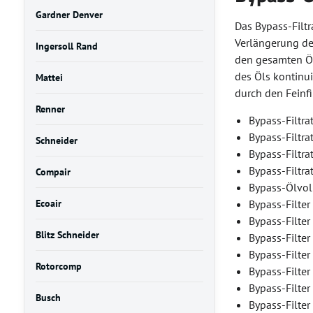
Gardner Denver
Das Bypass-Filtr
Verlängerung de
Ingersoll Rand
den gesamten Öls
des Öls kontinu
Mattei
durch den Feinfi
Renner
Bypass-Filtra
Bypass-Filtra
Schneider
Bypass-Filtra
Bypass-Filtra
Compair
Bypass-Ölvol
Ecoair
Bypass-Filter
Bypass-Filter
Blitz Schneider
Bypass-Filte
Bypass-Filter
Rotorcomp
Bypass-Filter
Bypass-Filte
Busch
Bypass-Filte