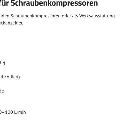
 für Schraubenkompressoren
henden Schraubenkompressoren oder als Werksausstattung –
uckanzeiger.
le)
rbcodiert)
de
50–100 L/min