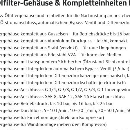
lfilter-Gehäuse & Kompletteinheiten
s-Ölfiltergehäuse und -einheiten für die Nachrüstung an beste
m Ölstromanschluss, automatischem Bypass-Ventil und Differenzdr
ergehäuse komplett aus Gusseisen – für Betriebsdrücke bis 16 bar
tergehäuse komplett aus Aluminium-Druckguss – leicht, kompakt
tergehäuse komplett aus Stahl (verzinkt) – für raue Umgebungen
tergehäuse komplett aus Edelstahl V2A – für korrosive Medien
ergehäuse mit transparentem Sichtbecher (Ölzustand-Sichtkontrol
ergehäuse mit integriertem automatischem Bypass-Ventil (3,5 bar)
ergehäuse mit integriertem Differenzdruckanzeiger (mechanisch, fa
ergehäuse mit integriertem Differenzdruckschalter (elektronisch)
ergehäuse Anschlüsse: G 1/4, G 3/8, G 1/2, G 3/4, G 1 Innengewin
tergehäuse Anschlüsse: SAE 8, SAE 12, SAE 16 Flanschanschluss
ergehäuse Betriebsdruck: bis 10 bar, bis 16 bar, bis 25 bar
tergehäuse Durchfluss: 5–10 L/min, 10–20 L/min, 20–50 L/min, 
tergehäuse für Einzelmontage (direkt am Kompressor)
tergehäuse für Wandmontage (neben dem Kompressor)