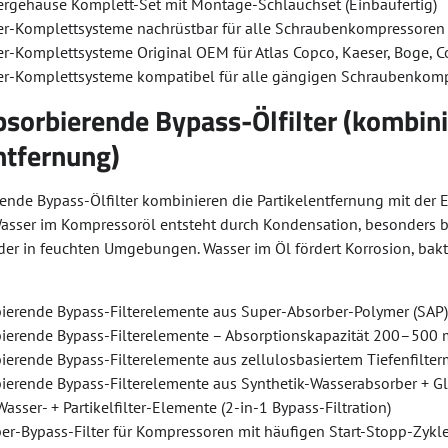
tergehäuse Komplett-Set mit Montage-Schlauchset (Einbaufertig)
ter-Komplettsysteme nachrüstbar für alle Schraubenkompressoren
er-Komplettsysteme Original OEM für Atlas Copco, Kaeser, Boge, 
ter-Komplettsysteme kompatibel für alle gängigen Schraubenkom
orbierende Bypass-Ölfilter (kombinie
tfernung)
ende Bypass-Ölfilter kombinieren die Partikelentfernung mit de
asser im Kompressoröl entsteht durch Kondensation, besonders b
oder in feuchten Umgebungen. Wasser im Öl fördert Korrosion, bak
ierende Bypass-Filterelemente aus Super-Absorber-Polymer (SAP) +
ierende Bypass-Filterelemente – Absorptionskapazität 200–500 
ierende Bypass-Filterelemente aus zellulosbasiertem Tiefenfilte
ierende Bypass-Filterelemente aus Synthetik-Wasserabsorber + Gl
asser- + Partikelfilter-Elemente (2-in-1 Bypass-Filtration)
er-Bypass-Filter für Kompressoren mit häufigen Start-Stopp-Zykl