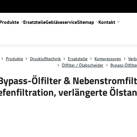
Produkte
Ersatzteile
Gebläseservice
Sitemap
Kontakt
Produkte
Drucklufttechnik
Ersatzteile
Kompressoren
Verb
Ölfilter / Ölabscheider
Bypass-Ölfilte
Bypass-Ölfilter & Nebenstromfil
efenfiltration, verlängerte Ölsta