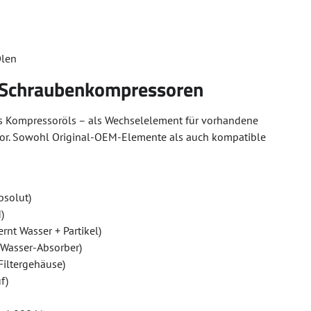
Ölen
ür Schraubenkompressoren
 des Kompressoröls – als Wechselelement für vorhandene
sor. Sowohl Original-OEM-Elemente als auch kompatible
bsolut)
)
rnt Wasser + Partikel)
 Wasser-Absorber)
Filtergehäuse)
f)