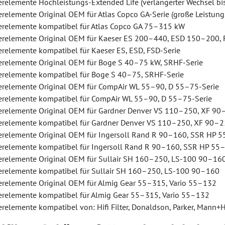
erelemente Hochleistungs-Extended Life (verlängerter Wechsel bi
erelemente Original OEM für Atlas Copco GA-Serie (große Leistung
terelemente kompatibel für Atlas Copco GA 75–315 kW
terelemente Original OEM für Kaeser ES 200–440, ESD 150–200
erelemente kompatibel für Kaeser ES, ESD, FSD-Serie
terelemente Original OEM für Boge S 40–75 kW, SRHF-Serie
terelemente kompatibel für Boge S 40–75, SRHF-Serie
terelemente Original OEM für CompAir WL 55–90, D 55–75-Serie
terelemente kompatibel für CompAir WL 55–90, D 55–75-Serie
terelemente Original OEM für Gardner Denver VS 110–250, XF 9
terelemente kompatibel für Gardner Denver VS 110–250, XF 90–
terelemente Original OEM für Ingersoll Rand R 90–160, SSR HP 
terelemente kompatibel für Ingersoll Rand R 90–160, SSR HP 55
terelemente Original OEM für Sullair SH 160–250, LS-100 90–16
terelemente kompatibel für Sullair SH 160–250, LS-100 90–160
terelemente Original OEM für Almig Gear 55–315, Vario 55–132
terelemente kompatibel für Almig Gear 55–315, Vario 55–132
erelemente kompatibel von: Hifi Filter, Donaldson, Parker, Mann+