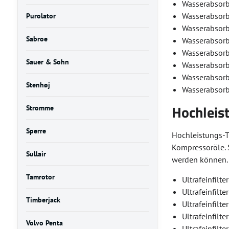
Wasserabsorb
Wasserabsorbe
Purolator
Wasserabsorb
Sabroe
Wasserabsorb
Wasserabsorb
Sauer & Sohn
Wasserabsorb
Wasserabsorb
Stenhøj
Wasserabsorb
Hochleist
Stromme
Sperre
Hochleistungs-Ti
Kompressoröle. S
Sullair
werden können. D
Tamrotor
Ultrafeinfilt
Ultrafeinfilt
Timberjack
Ultrafeinfilt
Ultrafeinfilt
Volvo Penta
Ultrafeinfilt