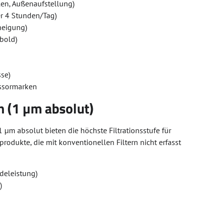
en, Außenaufstellung)
er 4 Stunden/Tag)
neigung)
bold)
se)
essormarken
n (1 µm absolut)
 µm absolut bieten die höchste Filtrationsstufe für
rodukte, die mit konventionellen Filtern nicht erfasst
ideleistung)
)