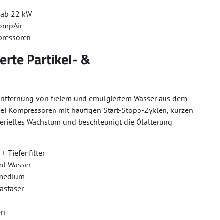
 ab 22 kW
CompAir
pressoren
rte Partikel- &
r Entfernung von freiem und emulgiertem Wasser aus dem
ei Kompressoren mit häufigen Start-Stopp-Zyklen, kurzen
terielles Wachstum und beschleunigt die Ölalterung
 Tiefenfilter
ml Wasser
rmedium
asfaser
en