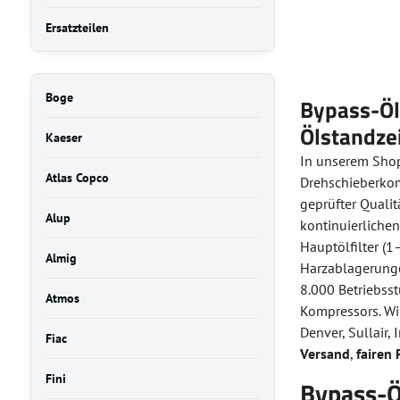
Ersatzteilen
Boge
Bypass-Ölf
Ölstandzei
Kaeser
In unserem Sho
Atlas Copco
Drehschieberko
geprüfter Qualitä
Alup
kontinuierlichen
Hauptölfilter (
Almig
Harzablagerungen
8.000 Betriebsst
Atmos
Kompressors. Wir
Denver, Sullair,
Fiac
Versand
,
fairen 
Fini
Bypass-Öl