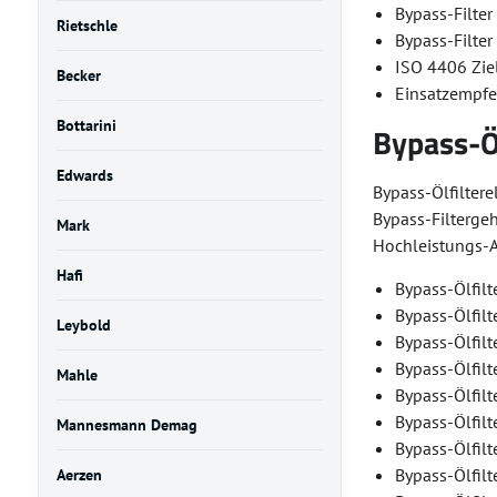
Bypass-Filter
Rietschle
Bypass-Filter
ISO 4406 Ziel
Becker
Einsatzempfe
Bottarini
Bypass-Ö
Edwards
Bypass-Ölfiltere
Bypass-Filterge
Mark
Hochleistungs-Al
Hafi
Bypass-Ölfilt
Bypass-Ölfil
Leybold
Bypass-Ölfilt
Bypass-Ölfilt
Mahle
Bypass-Ölfil
Bypass-Ölfil
Mannesmann Demag
Bypass-Ölfil
Bypass-Ölfil
Aerzen