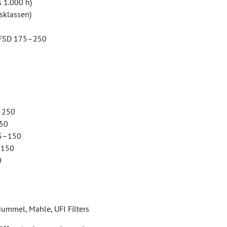
s 1.000 h)
sklassen)
, FSD 175–250
0–250
250
55–150
–150
0
Hummel, Mahle, UFI Filters