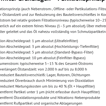
ationsprinzip (auch Nebenstrom-, Offline- oder Partikulations-Filt
r Ölstandzeit und zur Reduzierung des Bauteilsverschleißes in
trom bei relativ grobem Filtrationsniveau (typischerweise 10–25 µm
ierlich auf ein extrem feines Niveau (1–3 µm absolut). Über meh
lter geleitet und das Öl nahezu vollständig von Schmutzpartikeln 
tion Abscheidegrad: 1 µm absolut (Ultrafeinfilter)
tion Abscheidegrad: 3 µm absolut (Hochleistungs-Tiefenfilter)
tion Abscheidegrad: 5 µm absolut (Standard-Bypass-Filter)
tion Abscheidegrad: 10 µm absolut (Feinfilter-Bypass)
umenstrom: typischerweise 5–15 % des Gesamt-Ölstroms
 verlängert Ölstandzeit: von 2.000 h auf bis zu 8.000 h
 reduziert Bauteilsverschleiß: Lager, Rotoren, Dichtungen
r reduziert Ölverbrauch durch Minimierung von Öloxidation
 reduziert Wartungskosten um bis zu 40 % (Öl + Hauptfilter)
 entfernt Partikel unter 1 µm (nicht erfassbar durch Hauptfilter)
r entfernt Öloxidationsprodukte und Nitrations-Nebenprodukte
r entfernt Rußpartikel und organische Ablagerungen