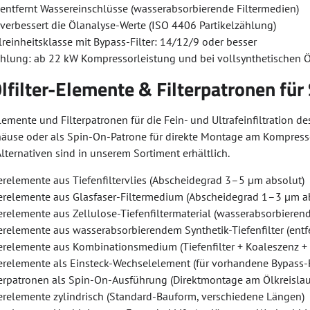
 entfernt Wassereinschlüsse (wasserabsorbierende Filtermedien)
 verbessert die Ölanalyse-Werte (ISO 4406 Partikelzählung)
reinheitsklasse mit Bypass-Filter: 14/12/9 oder besser
hlung: ab 22 kW Kompressorleistung und bei vollsynthetischen 
lfilter-Elemente & Filterpatronen f
lemente und Filterpatronen für die Fein- und Ultrafeinfiltration
häuse oder als Spin-On-Patrone für direkte Montage am Kompres
ternativen sind in unserem Sortiment erhältlich.
erelemente aus Tiefenfiltervlies (Abscheidegrad 3–5 µm absolut)
terelemente aus Glasfaser-Filtermedium (Abscheidegrad 1–3 µm a
erelemente aus Zellulose-Tiefenfiltermaterial (wasserabsorbierend
erelemente aus wasserabsorbierendem Synthetik-Tiefenfilter (entfe
terelemente aus Kombinationsmedium (Tiefenfilter + Koaleszenz +
terelemente als Einsteck-Wechselelement (für vorhandene Bypass-
terpatronen als Spin-On-Ausführung (Direktmontage am Ölkreislau
terelemente zylindrisch (Standard-Bauform, verschiedene Längen)