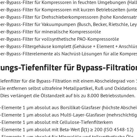
er-Bypass-Filter für Kompressoren in feuchten Umgebungen (Hall
r-Bypass-Filter für Kompressoren mit kurzen Betriebszeiten (unt
er-Bypass-Filter für Drehschieberkompressoren (hohe Kondensat
er-Bypass-Filter für Vakuumpumpen (Busch, Becker, Rietschle, Ley
er-Bypass-Filter für mineralische Kompressoröle
er-Bypass-Filter für vollsynthetische PAO-Kompressoröle
er-Bypass-Filtergehäuse komplett (Gehäuse + Element + Anschlüs
er-Bypass-Filterelemente als Nachrüst-Lösungen für alle Kompr
ungs-Tiefenfilter für Bypass-Filtratio
efenfilter für die Bypass-Filtration mit einem Abscheidegrad von 1
ie entfernen selbst ultrafeine Metallpartikel, Ruß und Oxidationsp
ies verlängert die Ölstandzeit auf bis zu 8.000 Betriebsstunden.
er-Elemente 1 µm absolut aus Borsilikat-Glasfaser (höchste Absche
er-Elemente 1 µm absolut aus Multi-Layer-Glasfaser (mehrschichtig
er-Elemente 1 µm absolut mit Cellulose-Tiefenfilterkern
er-Elemente 1 µm absolut mit Beta-Wert β(1) ≥ 200 (ISO 4548-12)
er-Elemente 1 µm absolut für Mineralöle und teilsynthetische Öle