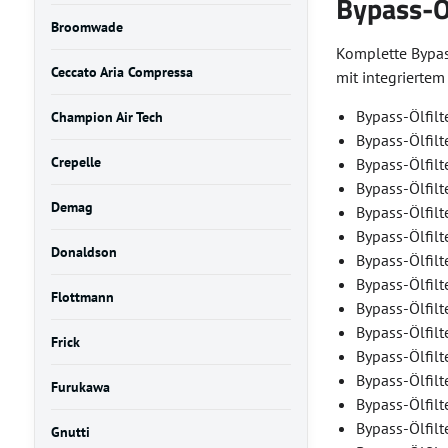
Bypass-Ö
Broomwade
Komplette Bypas
Ceccato Aria Compressa
mit integrierte
Bypass-Ölfilt
Champion Air Tech
Bypass-Ölfil
Crepelle
Bypass-Ölfil
Bypass-Ölfil
Demag
Bypass-Ölfilt
Bypass-Ölfilt
Donaldson
Bypass-Ölfilt
Bypass-Ölfilt
Flottmann
Bypass-Ölfilt
Bypass-Ölfil
Frick
Bypass-Ölfilt
Bypass-Ölfil
Furukawa
Bypass-Ölfil
Bypass-Ölfil
Gnutti