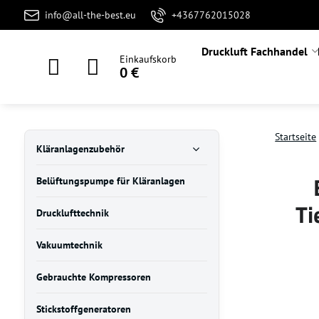
info@all-the-best.eu
+4367762015028
Druckluft Fachhandel
Einkaufskorb
0 €
Startseite
Kläranlagenzubehör
Belüftungspumpe für Kläranlagen
Ti
Drucklufttechnik
Vakuumtechnik
Gebrauchte Kompressoren
Stickstoffgeneratoren