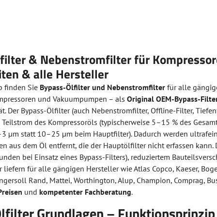
ilter & Nebenstromfilter für Kompressore
ten & alle Hersteller
p finden Sie
Bypass-Ölfilter und Nebenstromfilter
für alle gängi
mpressoren und Vakuumpumpen – als
Original OEM-Bypass-Filte
t. Der Bypass-Ölfilter (auch Nebenstromfilter, Offline-Filter, Tiefen
 Teilstrom des Kompressoröls (typischerweise 5–15 % des Gesamtöl
1–3 µm statt 10–25 µm beim Hauptfilter). Dadurch werden ultrafei
 aus dem Öl entfernt, die der Hauptölfilter nicht erfassen kann. D
unden bei Einsatz eines Bypass-Filters), reduziertem Bauteilsver
 liefern für alle gängigen Hersteller wie Atlas Copco, Kaeser, Boge
 Ingersoll Rand, Mattei, Worthington, Alup, Champion, Comprag, Bus
Preisen
und
kompetenter Fachberatung
.
filter Grundlagen – Funktionsprinzip