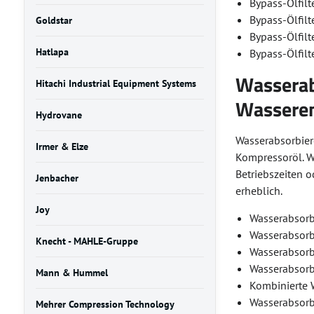
Bypass-Ölfil
Bypass-Ölfil
Goldstar
Bypass-Ölfilt
Hatlapa
Bypass-Ölfil
Wasserabs
Hitachi Industrial Equipment Systems
Wasseren
Hydrovane
Wasserabsorbier
Irmer & Elze
Kompressoröl. W
Betriebszeiten 
Jenbacher
erheblich.
Joy
Wasserabsorb
Wasserabsorb
Knecht - MAHLE-Gruppe
Wasserabsorb
Wasserabsorb
Mann & Hummel
Kombinierte W
Wasserabsorb
Mehrer Compression Technology