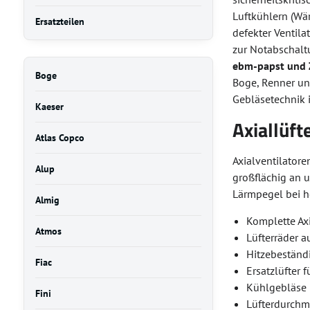
Luftkühlern (Wä
Ersatzteilen
defekter Ventila
zur Notabschalt
ebm-papst und 
Boge
Boge, Renner und
Gebläsetechnik i
Kaeser
Axiallüf
Atlas Copco
Axialventilator
Alup
großflächig an u
Lärmpegel bei h
Almig
Komplette Axi
Atmos
Lüfterräder a
Hitzebeständ
Fiac
Ersatzlüfter 
Kühlgebläse 
Fini
Lüfterdurch