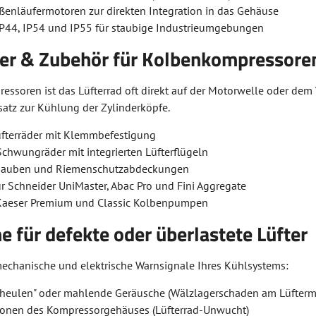
enläufermotoren zur direkten Integration in das Gehäuse
IP44, IP54 und IP55 für staubige Industrieumgebungen
der & Zubehör für Kolbenkompressore
ssoren ist das Lüfterrad oft direkt auf der Motorwelle oder dem V
atz zur Kühlung der Zylinderköpfe.
üfterräder mit Klemmbefestigung
chwungräder mit integrierten Lüfterflügeln
zhauben und Riemenschutzabdeckungen
ür Schneider UniMaster, Abac Pro und Fini Aggregate
Kaeser Premium und Classic Kolbenpumpen
 für defekte oder überlastete Lüfter
mechanische und elektrische Warnsignale Ihres Kühlsystems:
rheulen" oder mahlende Geräusche (Wälzlagerschaden am Lüfterm
tionen des Kompressorgehäuses (Lüfterrad-Unwucht)