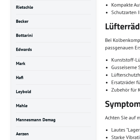
Kompakte Auß
Rietschle
Schutzarten 
Becker
Lüfterrä
Bottarini
Bei Kolbenkompre
passgenauen Ers
Edwards
Kunststoff-L
Mark
Gusseiserne S
Lüfterschut
Hafi
Ersatzräder f
Zubehör für 
Leybold
Symptome
Mahle
Achten Sie auf 
Mannesmann Demag
Lautes "Lage
Aerzen
Starke Vibra