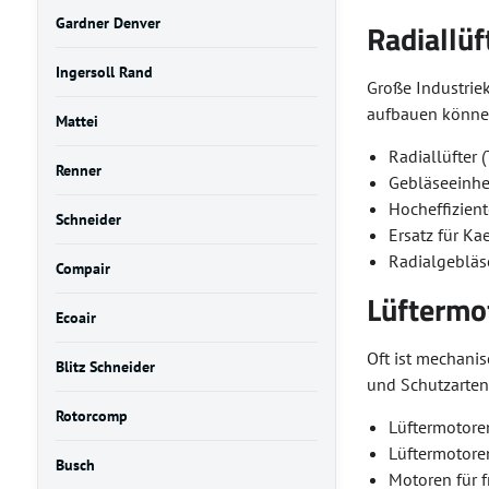
Gardner Denver
Radiallü
Ingersoll Rand
Große Industrie
aufbauen können
Mattei
Radiallüfter
Renner
Gebläseeinhe
Hocheffizien
Schneider
Ersatz für K
Radialgebläs
Compair
Lüftermo
Ecoair
Oft ist mechanis
Blitz Schneider
und Schutzarten
Rotorcomp
Lüftermotor
Lüftermotore
Busch
Motoren für 