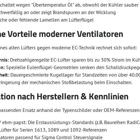
chaltet wegen "Übertemperatur Öl" ab, obwohl der Kühler sauber 
schwerfällig an oder zeigt Brandspuren an der Wicklung
üche oder fehlende Lamellen am Lüfterflügel
e Vorteile moderner Ventilatoren
nes alten Lüfters gegen moderne EC-Technik rechnet sich sofort:
nis:
Drehzahlgeregelte EC-Lüfter sparen bis zu 30% Strom im Küh
n:
Spezielle Eulenflügel-Geometrien senken den Schalldruckpege
heit:
Dauergeschmierte Kugellager für Standzeiten von über 40.0
ringerung der mechanischen Stoßbelastung beim Einschalten.
ation nach Herstellern & Kennlinien
passenden Ersatz anhand der Typenschilder oder OEM-Referenzen
 ebm-papst: Die Erstausrüstungs-Standards (z.B. Baureihen RadiC
 Lüfter für Serien 1613, 1089 und 1092-Referenzen
latoren passend für Sigma Control Steuersignale