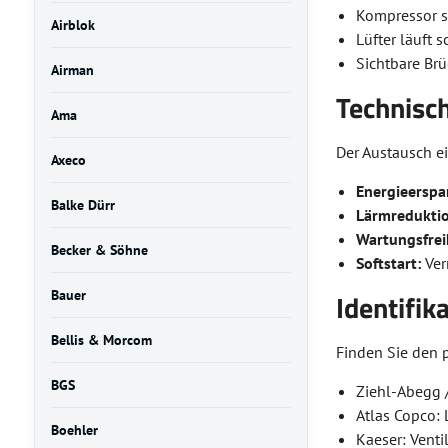
Kompressor s
Airblok
Lüfter läuft 
Sichtbare Br
Airman
Technisch
Ama
Der Austausch ei
Axeco
Energieerspar
Balke Dürr
Lärmreduktio
Wartungsfrei
Becker & Söhne
Softstart:
Ver
Bauer
Identifik
Bellis & Morcom
Finden Sie den 
BGS
Ziehl-Abegg /
Atlas Copco:
Boehler
Kaeser: Venti