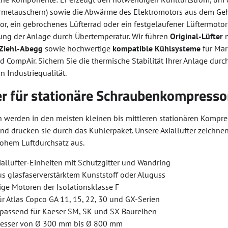
rmetauschern) sowie die Abwärme des Elektromotors aus dem Geh
tor, ein gebrochenes Lüfterrad oder ein festgelaufener Lüftermoto
ung der Anlage durch Übertemperatur. Wir führen
Original-Lüfter
n
Ziehl-Abegg
sowie hochwertige
kompatible Kühlsysteme
für Mar
 CompAir. Sichern Sie die thermische Stabilität Ihrer Anlage durc
n Industriequalität.
ter für stationäre Schraubenkompresso
en werden in den meisten kleinen bis mittleren stationären Kompr
nd drücken sie durch das Kühlerpaket. Unsere Axiallüfter zeichne
ohem Luftdurchsatz aus.
allüfter-Einheiten mit Schutzgitter und Wandring
us glasfaserverstärktem Kunststoff oder Aluguss
ige Motoren der Isolationsklasse F
für Atlas Copco GA 11, 15, 22, 30 und GX-Serien
passend für Kaeser SM, SK und SX Baureihen
messer von Ø 300 mm bis Ø 800 mm