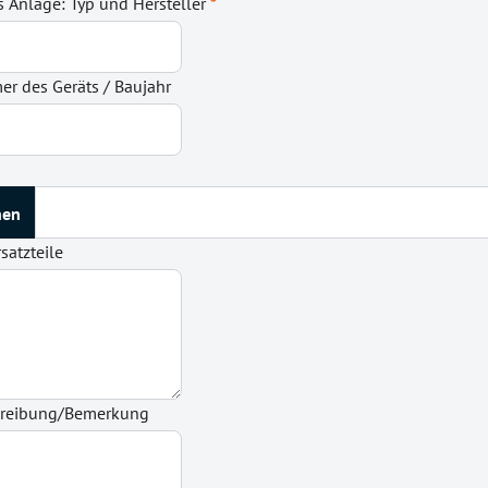
s Anlage: Typ und Hersteller
*
r des Geräts / Baujahr
satzteile
hreibung/Bemerkung