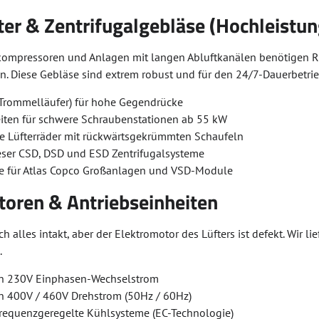
fter & Zentrifugalgebläse (Hochleis
kompressoren und Anlagen mit langen Abluftkanälen benötigen Rad
. Diese Gebläse sind extrem robust und für den 24/7-Dauerbetrie
 (Trommelläufer) für hohe Gegendrücke
iten für schwere Schraubenstationen ab 55 kW
te Lüfterräder mit rückwärtsgekrümmten Schaufeln
aeser CSD, DSD und ESD Zentrifugalsysteme
e für Atlas Copco Großanlagen und VSD-Module
toren & Antriebseinheiten
ch alles intakt, aber der Elektromotor des Lüfters ist defekt. Wir
.
en 230V Einphasen-Wechselstrom
n 400V / 460V Drehstrom (50Hz / 60Hz)
frequenzgeregelte Kühlsysteme (EC-Technologie)