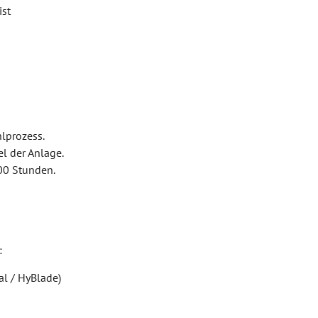
ist
lprozess.
l der Anlage.
00 Stunden.
:
al / HyBlade)