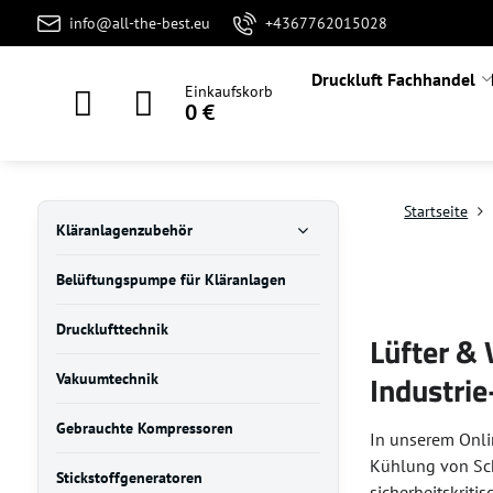
info@all-the-best.eu
+4367762015028
Druckluft Fachhandel
Einkaufskorb
0 €
Startseite
Kläranlagenzubehör
Belüftungspumpe für Kläranlagen
Drucklufttechnik
Lüfter &
Industrie
Vakuumtechnik
Gebrauchte Kompressoren
In unserem Onli
Kühlung von Sch
Stickstoffgeneratoren
sicherheitskrit