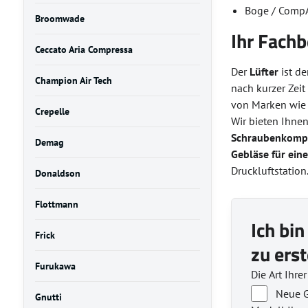
Boge / CompA
Broomwade
Ihr Fachb
Ceccato Aria Compressa
Der
Lüfter
ist de
Champion Air Tech
nach kurzer Zeit
von Marken wi
Crepelle
Wir bieten Ihne
Schraubenkomp
Demag
Gebläse für eine
Druckluftstation
Donaldson
Flottmann
Ich bin
Frick
zu erst
Furukawa
Die Art Ihre
Neue G
Gnutti