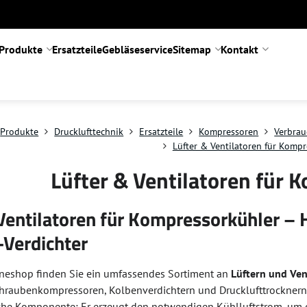
Produkte
Ersatzteile
Gebläseservice
Sitemap
Kontakt
Produkte
Drucklufttechnik
Ersatzteile
Kompressoren
Verbra
Lüfter & Ventilatoren für Komp
Lüfter & Ventilatoren für 
 Ventilatoren für Kompressorkühler –
-Verdichter
neshop finden Sie ein umfassendes Sortiment an
Lüftern und Ven
raubenkompressoren, Kolbenverdichtern und Drucklufttrocknern. D
ische Komponente: Er erzeugt den notwendigen Kühlluftstrom, um