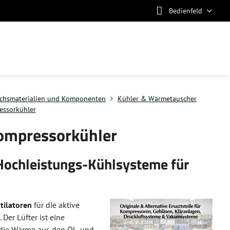
Bedienfeld
uchsmaterialien und Komponenten
Kühler & Wärmetauscher
ressorkühler
Kompressorkühler
 Hochleistungs-Kühlsysteme für
tilatoren
für die aktive
er Lüfter ist eine
 die Wärme aus den Öl- und