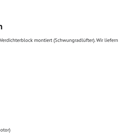
n
erdichterblock montiert (Schwungradlüfter). Wir liefern
otor)