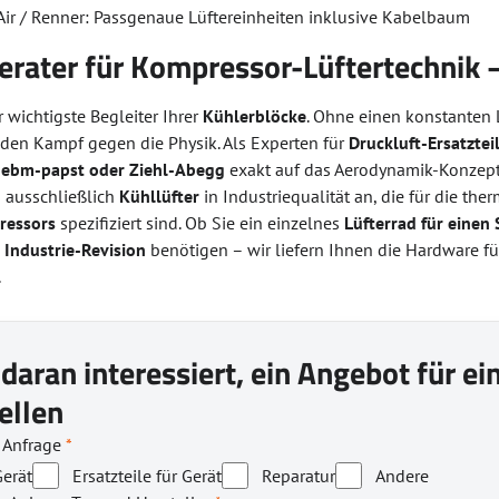
ir / Renner: Passgenaue Lüftereinheiten inklusive Kabelbaum
erater für Kompressor-Lüftertechnik –
r wichtigste Begleiter Ihrer
Kühlerblöcke
. Ohne einen konstanten 
 den Kampf gegen die Physik. Als Experten für
Druckluft-Ersatztei
e
ebm-papst oder Ziehl-Abegg
exakt auf das Aerodynamik-Konzept
n ausschließlich
Kühllüfter
in Industriequalität an, die für die t
ressors
spezifiziert sind. Ob Sie ein einzelnes
Lüfterrad für eine
 Industrie-Revision
benötigen – wir liefern Ihnen die Hardware für
.
 daran interessiert, ein Angebot für e
ellen
r Anfrage
*
erät
Ersatzteile für Gerät
Reparatur
Andere