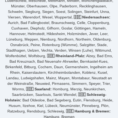
Lüdenscheid, Meschede, Mettmann, Minden, Mönchengladbach,
Münster, Oberhausen, Olpe, Paderborn, Recklinghausen,
Schwelm, Siegburg, Siegen, Soest, Solingen, Steinfurt, Unna,
Viersen, Warendorf, Wesel, Wuppertal,
🇩🇪 Niedersachsen:
Aurich, Bad Fallingbostel, Braunschweig, Celle, Cloppenburg,
Cuxhaven, Diepholz, Gifhorn, Goslar, Göttingen, Hameln,
Hannover, Helmstedt, Hildesheim, Holzminden, Jever, Leer,
Lüneburg, Meppen, Nienburg, Nordhorn, Northeim, Oldenburg,
Osnabrück, Peine, Rotenburg (Wümme), Salzgitter, Stade,
Stadthagen, Uelzen, Vechta, Verden, Winsen (Luhe), Wittmund,
Wolfenbüttel, Wolfsburg,
🇩🇪 Rheinland-Pfalz:
Alzey, Bad Ems,
Bad Kreuznach, Bad Neuenahr-Ahrweiler, Bernkastel-Kues,
Birkenfeld, Bitburg, Cochem, Daun, Germersheim, Ingelheim am
Rhein, Kaiserslautern, Kirchheimbolanden, Koblenz, Kusel,
Landau, Ludwigshafen, Mainz, Mayen, Montabaur, Neustadt an
der Weinstraße, Neuwied, Pirmasens, Simmern, Speyer, Trier,
Worms,
🇩🇪 Saarland:
Homburg, Merzig, Neunkirchen,
Saarbrücken, Saarlouis, Sankt Wendel,
🇩🇪 Schleswig-
Holstein:
Bad Oldesloe, Bad Segeberg, Eutin, Flensburg, Heide,
Husum, Itzehoe, Kiel, Lübeck, Neumünster, Pinneberg, Plön,
Ratzeburg, Rendsburg, Schleswig,
🇩🇪 Hamburg & Bremen:
Hamburg, Bremen