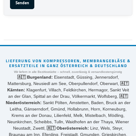
Senden
LIEFERUNG VON KOMPRESSOREN, MEMBRANGEBLÄSE &
ERSATZTEILE IN GANZ ÖSTERREICH & DEUTSCHLAND
Wir liefern in alle Bezirksstädte – schnell, zuverlässig & versandkostengünstig
🇦🇹 Burgenland:
Eisenstadt, Güssing, Jennersdorf,
Mattersburg, Neusiedl am See, Oberpullendorf, Oberwart,
🇦🇹
Kärnten:
Klagenfurt, Villach, Feldkirchen, Hermagor, Sankt Veit
an der Glan, Spittal an der Drau, Völkermarkt, Wolfsberg,
🇦🇹
Niederösterreich:
Sankt Pölten, Amstetten, Baden, Bruck an der
Leitha, Gänserndorf, Gmünd, Hollabrunn, Horn, Korneuburg,
Krems an der Donau, Lilienfeld, Melk, Mistelbach, Mödling,
Neunkirchen, Scheibbs, Tulln, Waidhofen an der Thaya, Wiener
Neustadt, Zwettl,
🇦🇹 Oberösterreich:
Linz, Wels, Steyr,
Braunau am Inn, Eferding, Freistadt, Gmunden, Grieskirchen,