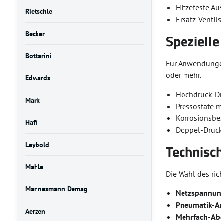
Hitzefeste A
Rietschle
Ersatz-Ventil
Becker
Spezielle
Bottarini
Für Anwendungen
oder mehr.
Edwards
Hochdruck-Dr
Mark
Pressostate 
Korrosionsbe
Hafi
Doppel-Druck
Leybold
Technisc
Mahle
Die Wahl des ri
Mannesmann Demag
Netzspannun
Pneumatik-An
Aerzen
Mehrfach-Ab