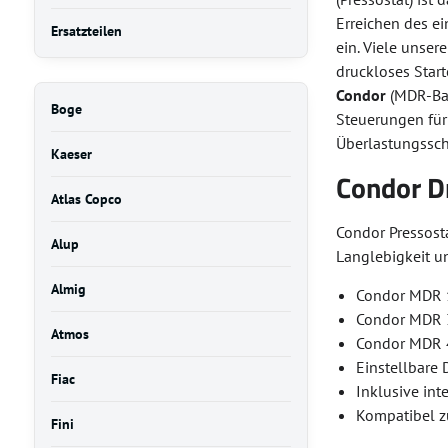
Erreichen des e
Ersatzteilen
ein. Viele unser
druckloses Star
Condor
(MDR-Ba
Boge
Steuerungen für
Überlastungssch
Kaeser
Condor D
Atlas Copco
Condor Pressost
Alup
Langlebigkeit u
Almig
Condor MDR 1
Condor MDR 3
Atmos
Condor MDR 4
Einstellbare 
Fiac
Inklusive int
Kompatibel z
Fini