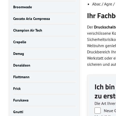
Abac / Agre /
Broomwade
Ihr Fachb
Ceccato Aria Compressa
Der
Druckschalt
Champion Air Tech
verschlissene K
Sicherheitsrisiko
Crepelle
Weltruhm genieß
Druckbereich Ih
Demag
Werkstatt oder 
sicheren und aut
Donaldson
Flottmann
Ich bin
Frick
zu erst
Furukawa
Die Art Ihre
Neue G
Gnutti