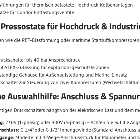
usführungen für thermisch belastete Hochdruck-Kolbenanlagen
sätze für Condor Entlastungsventile
 Pressostate für Hochdruck & Industri
 wie die PET-Blasformung oder maritime Startluftkompressoren fü
uckschalter bis 40 bar Ansprechdruck
mit ATEX-Zulassung für explosionsgeschützte Zonen
ständige Gehäuse für Außenaufstellung und Marine-Einsatz
schalter zur Steuerung von zwei Kompressoren (Wechselschaltun
he Auswahlhilfe: Anschluss & Spannu
chtigen Druckschalters hängt von der elektrischen Last und dem 
g:
230V (1-phasig) oder 400V (3-phasig) – Achten Sie auf die Ang
schluss:
G 1/4" oder G 1/2" Innengewinde (Standard-Anschluss a
gänge:
Modelle mit 4-Wege-Anschlussstück für Manometer und Sic