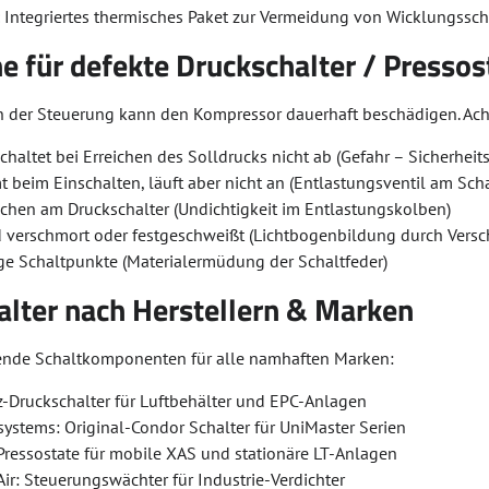
:
Integriertes thermisches Paket zur Vermeidung von Wicklungssc
 für defekte Druckschalter / Pressos
n der Steuerung kann den Kompressor dauerhaft beschädigen. Acht
haltet bei Erreichen des Solldrucks nicht ab (Gefahr – Sicherheits
beim Einschalten, läuft aber nicht an (Entlastungsventil am Sch
schen am Druckschalter (Undichtigkeit im Entlastungskolben)
d verschmort oder festgeschweißt (Lichtbogenbildung durch Versc
e Schaltpunkte (Materialermüdung der Schaltfeder)
alter nach Herstellern & Marken
ende Schaltkomponenten für alle namhaften Marken:
z-Druckschalter für Luftbehälter und EPC-Anlagen
systems: Original-Condor Schalter für UniMaster Serien
Pressostate für mobile XAS und stationäre LT-Anlagen
r: Steuerungswächter für Industrie-Verdichter