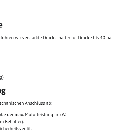
e
hren wir verstärkte Druckschalter für Drücke bis 40 bar
g)
ng
mechanischen Anschluss ab:
abe der max. Motorleistung in kW.
m Behälter).
herheitsventil.