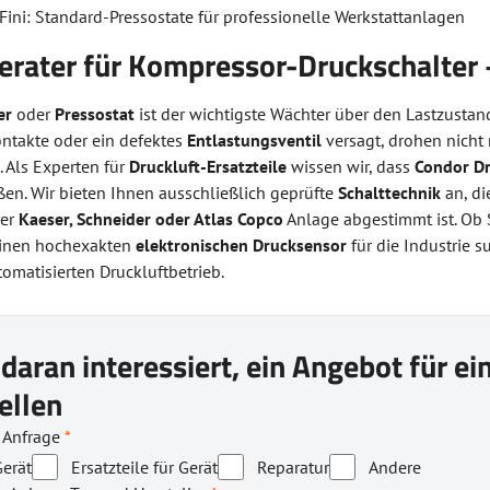
 Fini: Standard-Pressostate für professionelle Werkstattanlagen
erater für Kompressor-Druckschalter –
er
oder
Pressostat
ist der wichtigste Wächter über den Lastzustan
ontakte oder ein defektes
Entlastungsventil
versagt, drohen nicht
. Als Experten für
Druckluft-Ersatzteile
wissen wir, dass
Condor Dr
en. Wir bieten Ihnen ausschließlich geprüfte
Schalttechnik
an, di
rer
Kaeser, Schneider oder Atlas Copco
Anlage abgestimmt ist. Ob 
einen hochexakten
elektronischen Drucksensor
für die Industrie s
omatisierten Druckluftbetrieb.
 daran interessiert, ein Angebot für e
ellen
r Anfrage
*
erät
Ersatzteile für Gerät
Reparatur
Andere