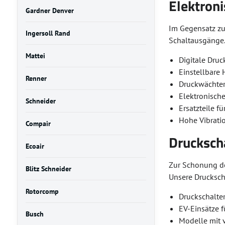
Elektron
Gardner Denver
Im Gegensatz zu
Ingersoll Rand
Schaltausgänge. 
Mattei
Digitale Druc
Einstellbare 
Renner
Druckwächter
Elektronisch
Schneider
Ersatzteile 
Hohe Vibratio
Compair
Druckscha
Ecoair
Zur Schonung de
Blitz Schneider
Unsere Drucksch
Rotorcomp
Druckschalte
EV-Einsätze 
Busch
Modelle mit 