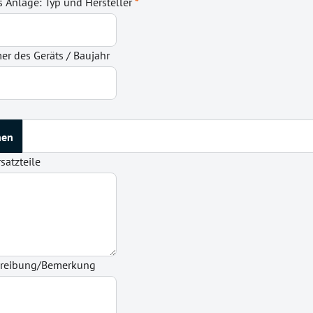
s Anlage: Typ und Hersteller
*
r des Geräts / Baujahr
satzteile
hreibung/Bemerkung