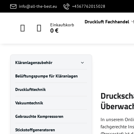
info@all-the-best.eu
+4367762015028
Druckluft Fachhandel
Einkaufskorb
0 €
Kläranlagenzubehör
Belüftungspumpe für Kläranlagen
Drucklufttechnik
Drucksch
Überwac
Vakuumtechnik
Gebrauchte Kompressoren
In unserem Onli
fachgerechte In
Stickstoffgeneratoren
(Pressostat) ist