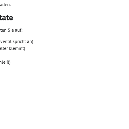
häden.
tate
en Sie auf:
ventil spricht an)
alter klemmt)
hleiß)