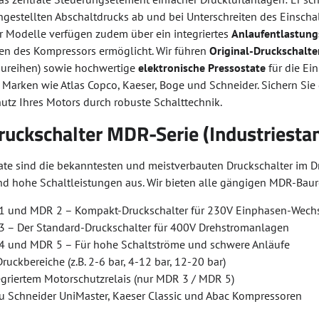
ingestellten Abschaltdrucks ab und bei Unterschreiten des Einsch
er Modelle verfügen zudem über ein integriertes
Anlaufentlastung
ten des Kompressors ermöglicht. Wir führen
Original-Druckschalte
ureihen) sowie hochwertige
elektronische Pressostate
für die Ei
 Marken wie Atlas Copco, Kaeser, Boge und Schneider. Sichern Sie
utz Ihres Motors durch robuste Schalttechnik.
ruckschalter MDR-Serie (Industriesta
ate sind die bekanntesten und meistverbauten Druckschalter im Dr
nd hohe Schaltleistungen aus. Wir bieten alle gängigen MDR-Baur
 und MDR 2 – Kompakt-Druckschalter für 230V Einphasen-Wech
 – Der Standard-Druckschalter für 400V Drehstromanlagen
 und MDR 5 – Für hohe Schaltströme und schwere Anläufe
Druckbereiche (z.B. 2-6 bar, 4-12 bar, 12-20 bar)
egriertem Motorschutzrelais (nur MDR 3 / MDR 5)
u Schneider UniMaster, Kaeser Classic und Abac Kompressoren