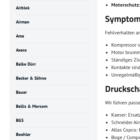
Motorschutz
Airblok
Symptome
Airman
Fehlverhalten a
Ama
Kompressor sc
Axeco
Motor brummt 
Ständiges Zi
Balke Dürr
Kontakte sin
Unregelmäßig
Becker & Söhne
Drucksch
Bauer
Wir führen pass
Bellis & Morcom
Kaeser: Ersat
BGS
Schneider Air
Atlas Copco: 
Boehler
Boge / CompAi