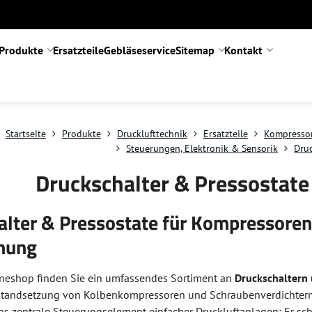
Produkte
Ersatzteile
Gebläseservice
Sitemap
Kontakt
Startseite
Produkte
Drucklufttechnik
Ersatzteile
Kompresso
Steuerungen, Elektronik & Sensorik
Druc
Druckschalter & Pressostat
alter & Pressostate für Kompressoren
hung
neshop finden Sie ein umfassendes Sortiment an
Druckschaltern
standsetzung von Kolbenkompressoren und Schraubenverdichtern.
 das zentrale Steuerungselement einfacher Druckluftanlagen: Er sc