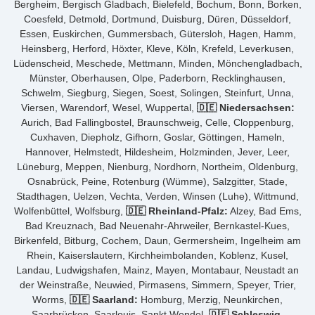
Bergheim, Bergisch Gladbach, Bielefeld, Bochum, Bonn, Borken,
Coesfeld, Detmold, Dortmund, Duisburg, Düren, Düsseldorf,
Essen, Euskirchen, Gummersbach, Gütersloh, Hagen, Hamm,
Heinsberg, Herford, Höxter, Kleve, Köln, Krefeld, Leverkusen,
Lüdenscheid, Meschede, Mettmann, Minden, Mönchengladbach,
Münster, Oberhausen, Olpe, Paderborn, Recklinghausen,
Schwelm, Siegburg, Siegen, Soest, Solingen, Steinfurt, Unna,
Viersen, Warendorf, Wesel, Wuppertal,
🇩🇪 Niedersachsen:
Aurich, Bad Fallingbostel, Braunschweig, Celle, Cloppenburg,
Cuxhaven, Diepholz, Gifhorn, Goslar, Göttingen, Hameln,
Hannover, Helmstedt, Hildesheim, Holzminden, Jever, Leer,
Lüneburg, Meppen, Nienburg, Nordhorn, Northeim, Oldenburg,
Osnabrück, Peine, Rotenburg (Wümme), Salzgitter, Stade,
Stadthagen, Uelzen, Vechta, Verden, Winsen (Luhe), Wittmund,
Wolfenbüttel, Wolfsburg,
🇩🇪 Rheinland-Pfalz:
Alzey, Bad Ems,
Bad Kreuznach, Bad Neuenahr-Ahrweiler, Bernkastel-Kues,
Birkenfeld, Bitburg, Cochem, Daun, Germersheim, Ingelheim am
Rhein, Kaiserslautern, Kirchheimbolanden, Koblenz, Kusel,
Landau, Ludwigshafen, Mainz, Mayen, Montabaur, Neustadt an
der Weinstraße, Neuwied, Pirmasens, Simmern, Speyer, Trier,
Worms,
🇩🇪 Saarland:
Homburg, Merzig, Neunkirchen,
Saarbrücken, Saarlouis, Sankt Wendel,
🇩🇪 Schleswig-