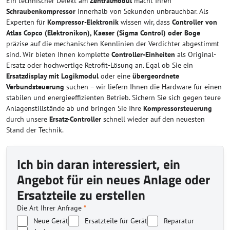
Ein technischer Defekt am
Zentralmodul
macht Ihren
Schraubenkompressor
innerhalb von Sekunden unbrauchbar. Als
Experten für
Kompressor-Elektronik
wissen wir, dass
Controller von
Atlas Copco (Elektronikon), Kaeser (Sigma Control) oder Boge
präzise auf die mechanischen Kennlinien der Verdichter abgestimmt
sind. Wir bieten Ihnen komplette
Controller-Einheiten
als Original-
Ersatz oder hochwertige Retrofit-Lösung an. Egal ob Sie ein
Ersatzdisplay mit Logikmodul
oder eine
übergeordnete
Verbundsteuerung
suchen – wir liefern Ihnen die Hardware für einen
stabilen und energieeffizienten Betrieb. Sichern Sie sich gegen teure
Anlagenstillstände ab und bringen Sie Ihre
Kompressorsteuerung
durch unsere
Ersatz-Controller
schnell wieder auf den neuesten
Stand der Technik.
Ich bin daran interessiert, ein
Angebot für ein neues Anlage oder
Ersatzteile zu erstellen
Die Art Ihrer Anfrage
*
Neue Gerät
Ersatzteile für Gerät
Reparatur