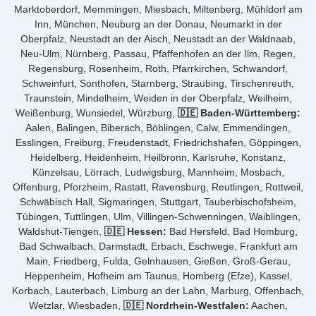
Marktoberdorf, Memmingen, Miesbach, Miltenberg, Mühldorf am
Inn, München, Neuburg an der Donau, Neumarkt in der
Oberpfalz, Neustadt an der Aisch, Neustadt an der Waldnaab,
Neu-Ulm, Nürnberg, Passau, Pfaffenhofen an der Ilm, Regen,
Regensburg, Rosenheim, Roth, Pfarrkirchen, Schwandorf,
Schweinfurt, Sonthofen, Starnberg, Straubing, Tirschenreuth,
Traunstein, Mindelheim, Weiden in der Oberpfalz, Weilheim,
Weißenburg, Wunsiedel, Würzburg,
🇩🇪 Baden-Württemberg:
Aalen, Balingen, Biberach, Böblingen, Calw, Emmendingen,
Esslingen, Freiburg, Freudenstadt, Friedrichshafen, Göppingen,
Heidelberg, Heidenheim, Heilbronn, Karlsruhe, Konstanz,
Künzelsau, Lörrach, Ludwigsburg, Mannheim, Mosbach,
Offenburg, Pforzheim, Rastatt, Ravensburg, Reutlingen, Rottweil,
Schwäbisch Hall, Sigmaringen, Stuttgart, Tauberbischofsheim,
Tübingen, Tuttlingen, Ulm, Villingen-Schwenningen, Waiblingen,
Waldshut-Tiengen,
🇩🇪 Hessen:
Bad Hersfeld, Bad Homburg,
Bad Schwalbach, Darmstadt, Erbach, Eschwege, Frankfurt am
Main, Friedberg, Fulda, Gelnhausen, Gießen, Groß-Gerau,
Heppenheim, Hofheim am Taunus, Homberg (Efze), Kassel,
Korbach, Lauterbach, Limburg an der Lahn, Marburg, Offenbach,
Wetzlar, Wiesbaden,
🇩🇪 Nordrhein-Westfalen:
Aachen,