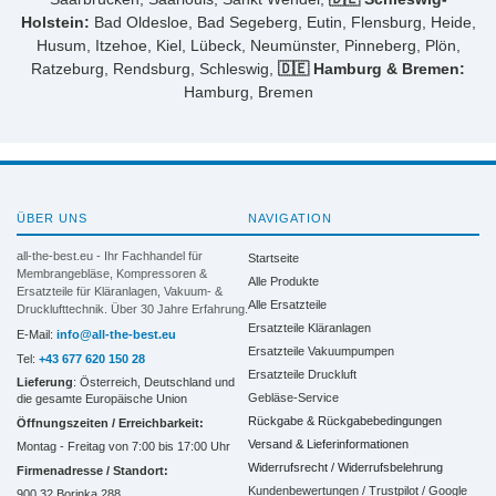
Holstein:
Bad Oldesloe, Bad Segeberg, Eutin, Flensburg, Heide,
Husum, Itzehoe, Kiel, Lübeck, Neumünster, Pinneberg, Plön,
Ratzeburg, Rendsburg, Schleswig,
🇩🇪 Hamburg & Bremen:
Hamburg, Bremen
ÜBER UNS
NAVIGATION
all-the-best.eu - Ihr Fachhandel für
Startseite
Membrangebläse, Kompressoren &
Alle Produkte
Ersatzteile für Kläranlagen, Vakuum- &
Alle Ersatzteile
Drucklufttechnik. Über 30 Jahre Erfahrung.
Ersatzteile Kläranlagen
E-Mail:
info@all-the-best.eu
Ersatzteile Vakuumpumpen
Tel:
+43 677 620 150 28
Ersatzteile Druckluft
Lieferung
: Österreich, Deutschland und
Gebläse-Service
die gesamte Europäische Union
Rückgabe & Rückgabebedingungen
Öffnungszeiten / Erreichbarkeit:
Versand & Lieferinformationen
Montag - Freitag von 7:00 bis 17:00 Uhr
Widerrufsrecht / Widerrufsbelehrung
Firmenadresse / Standort:
Kundenbewertungen / Trustpilot / Google
900 32 Borinka 288