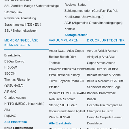
Reviews Badge
SSL-Zertifikat Badge / Sicherheitssiegel
Zahlungsmethoden (CardPay, PayPal,
Sitemap-Link
Kreditkarte, Überweisung...)
Newsletter-Anmeldung
AGB (Allgemeine Geschäftsbedingungen)
Sprachauswahl (DE /
EN
)
Kontakt
SSL / Sicherheitssiegel
Anfrage stellen
MEMBRANGEBLÄSE
VAKUUMPUMPEN
DRUCKLUFTTECHNIK
KLÄRANLAGEN
Anest Iwata
Atlas Copco
Aerzen
Airblok
Airman
Ersatzteile:
Becker
Busch
Dürr
Almig
Alup
Ama
Atlas
ESOair Enviro
Technik
Copco
Atmos
Axeco
HIBLOW
Edwards
Effepizeta
Elektror
Balke Dürr
Bauer
BEA
SECOH
Elmo Rietschle
Kinney-
Becker
Becker & Söhne
Thomas Rietschle
Tuthill
Leybold
Pedro Gil
Bellis & Morcom
BGS
Blitz
(YASUNAGA)
Pfeiffer
Schneider
Boehler
Boge
AIRMAC
Vacuum
POMPETRAVAINI
Bottarini
Broomwade
Charles Austen
Robuschi
Schmalz
Busch
NITTO (MEDO / Nitto Kohki)
Sterling SIHI
ULVAC
Ceccato Aria Compressa
Alita
Vacuubrand
Varian Agilent
Champion Air Tech
FujiMAC
Welch / ILMVAC
CompAir
Crepelle
Demag
Alle Ersatzteile
Alle Ersatzteile
Donaldson
Neue Luftpumpen: