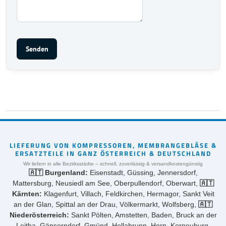
Senden
LIEFERUNG VON KOMPRESSOREN, MEMBRANGEBLÄSE &
ERSATZTEILE IN GANZ ÖSTERREICH & DEUTSCHLAND
Wir liefern in alle Bezirksstädte – schnell, zuverlässig & versandkostengünstig
🇦🇹 Burgenland:
Eisenstadt, Güssing, Jennersdorf,
Mattersburg, Neusiedl am See, Oberpullendorf, Oberwart,
🇦🇹
Kärnten:
Klagenfurt, Villach, Feldkirchen, Hermagor, Sankt Veit
an der Glan, Spittal an der Drau, Völkermarkt, Wolfsberg,
🇦🇹
Niederösterreich:
Sankt Pölten, Amstetten, Baden, Bruck an der
Leitha, Gänserndorf, Gmünd, Hollabrunn, Horn, Korneuburg,