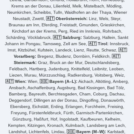
Krems an der Donau, Lilienfeld, Melk, Mistelbach, Mödling,
Neunkirchen, Scheibbs, Tulln, Waidhofen an der Thaya, Wiener
Neustadt, Zwettl,
🇦🇹 Oberösterreich:
Linz, Wels, Steyr,
Braunau am Inn, Eferding, Freistadt, Gmunden, Grieskirchen,
Kirchdorf an der Krems, Perg, Ried im Innkreis, Rohrbach,
Schärding, Vöcklabruck,
🇦🇹 Salzburg:
Salzburg, Hallein, Sankt
Johann im Pongau, Tamsweg, Zell am See,
🇦🇹 Tirol:
Innsbruck,
Imst, Kitzbühel, Kufstein, Landeck, Lienz, Reutte, Schwaz,
🇦🇹
Vorarlberg:
Bregenz, Bludenz, Dornbirn, Feldkirch,
🇦🇹
Steiermark:
Graz, Bruck an der Mur, Deutschlandsberg,
Feldbach, Hartberg, Judenburg, Knittelfeld, Leibnitz, Leoben,
Liezen, Murau, Mürzzuschlag, Radkersburg, Voitsberg, Weiz,
🇦🇹 Wien:
Wien,
🇩🇪 Bayern (A–L):
Aichach, Altötting, Amberg,
Ansbach, Aschaffenburg, Augsburg, Bad Kissingen, Bad Tölz,
Bamberg, Bayreuth, Berchtesgaden, Cham, Coburg, Dachau,
Deggendorf, Dillingen an der Donau, Dingolfing, Donauwörth,
Ebersberg, Eichstätt, Erding, Erlangen, Forchheim, Freising,
Freyung, Fürstenfeldbruck, Fürth, Garmisch-Partenkirchen,
Günzburg, Haßfurt, Hof, Ingolstadt, Kaufbeuren, Kelheim,
Kempten, Kitzingen, Kronach, Kulmbach, Landsberg am Lech,
Landshut, Lichtenfels, Lindau,
🇩🇪 Bayern (M–W):
Karlstadt,