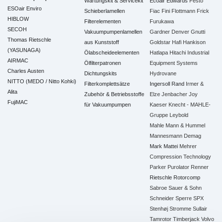
Wartungskit & Servicekit
Ecoair
Edwards
Festo
ESOair Enviro
Schieberlamellen
Fiac
Fini
Flottmann
Frick
HIBLOW
Filterelementen
Furukawa
SECOH
Vakuumpumpenlamellen
Gardner Denver
Gnutti
Thomas Rietschle
aus Kunststoff
Goldstar
Hafi
Hankison
(YASUNAGA)
Ölabscheideelementen
Hatlapa
Hitachi Industrial
AIRMAC
Ölfilterpatronen
Equipment Systems
Charles Austen
Dichtungskits
Hydrovane
NITTO (MEDO / Nitto Kohki)
Filterkomplettsätze
Ingersoll Rand
Irmer &
Alita
Zubehör & Betriebsstoffe
Elze
Jenbacher
Joy
FujiMAC
für Vakuumpumpen
Kaeser
Knecht - MAHLE-
Gruppe
Leybold
Mahle
Mann & Hummel
Mannesmann Demag
Mark
Mattei
Mehrer
Compression Technology
Parker
Purolator
Renner
Rietschle
Rotorcomp
Sabroe
Sauer & Sohn
Schneider
Sperre
SPX
Stenhøj
Stromme
Sullair
Tamrotor
Timberjack
Volvo