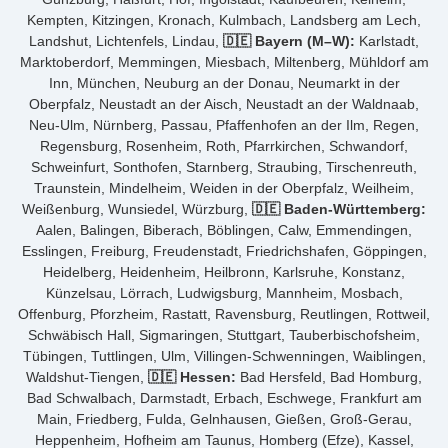
Kempten, Kitzingen, Kronach, Kulmbach, Landsberg am Lech,
Landshut, Lichtenfels, Lindau,
🇩🇪 Bayern (M–W):
Karlstadt,
Marktoberdorf, Memmingen, Miesbach, Miltenberg, Mühldorf am
Inn, München, Neuburg an der Donau, Neumarkt in der
Oberpfalz, Neustadt an der Aisch, Neustadt an der Waldnaab,
Neu-Ulm, Nürnberg, Passau, Pfaffenhofen an der Ilm, Regen,
Regensburg, Rosenheim, Roth, Pfarrkirchen, Schwandorf,
Schweinfurt, Sonthofen, Starnberg, Straubing, Tirschenreuth,
Traunstein, Mindelheim, Weiden in der Oberpfalz, Weilheim,
Weißenburg, Wunsiedel, Würzburg,
🇩🇪 Baden-Württemberg:
Aalen, Balingen, Biberach, Böblingen, Calw, Emmendingen,
Esslingen, Freiburg, Freudenstadt, Friedrichshafen, Göppingen,
Heidelberg, Heidenheim, Heilbronn, Karlsruhe, Konstanz,
Künzelsau, Lörrach, Ludwigsburg, Mannheim, Mosbach,
Offenburg, Pforzheim, Rastatt, Ravensburg, Reutlingen, Rottweil,
Schwäbisch Hall, Sigmaringen, Stuttgart, Tauberbischofsheim,
Tübingen, Tuttlingen, Ulm, Villingen-Schwenningen, Waiblingen,
Waldshut-Tiengen,
🇩🇪 Hessen:
Bad Hersfeld, Bad Homburg,
Bad Schwalbach, Darmstadt, Erbach, Eschwege, Frankfurt am
Main, Friedberg, Fulda, Gelnhausen, Gießen, Groß-Gerau,
Heppenheim, Hofheim am Taunus, Homberg (Efze), Kassel,