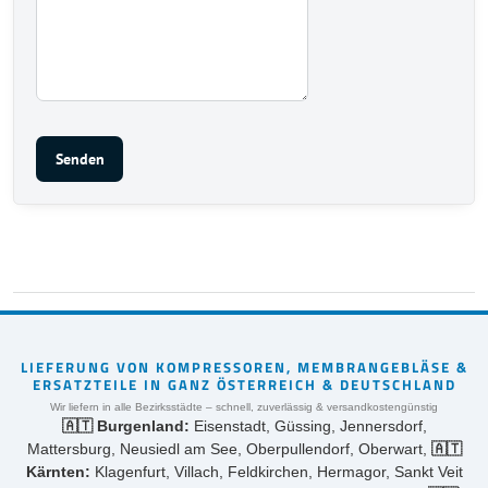
Senden
LIEFERUNG VON KOMPRESSOREN, MEMBRANGEBLÄSE &
ERSATZTEILE IN GANZ ÖSTERREICH & DEUTSCHLAND
Wir liefern in alle Bezirksstädte – schnell, zuverlässig & versandkostengünstig
🇦🇹 Burgenland:
Eisenstadt, Güssing, Jennersdorf,
Mattersburg, Neusiedl am See, Oberpullendorf, Oberwart,
🇦🇹
Kärnten:
Klagenfurt, Villach, Feldkirchen, Hermagor, Sankt Veit