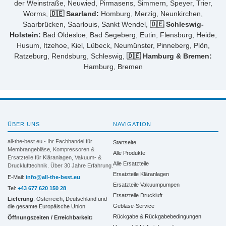
der Weinstraße, Neuwied, Pirmasens, Simmern, Speyer, Trier,
Worms,
🇩🇪 Saarland:
Homburg, Merzig, Neunkirchen,
Saarbrücken, Saarlouis, Sankt Wendel,
🇩🇪 Schleswig-
Holstein:
Bad Oldesloe, Bad Segeberg, Eutin, Flensburg, Heide,
Husum, Itzehoe, Kiel, Lübeck, Neumünster, Pinneberg, Plön,
Ratzeburg, Rendsburg, Schleswig,
🇩🇪 Hamburg & Bremen:
Hamburg, Bremen
ÜBER UNS
NAVIGATION
all-the-best.eu - Ihr Fachhandel für
Startseite
Membrangebläse, Kompressoren &
Alle Produkte
Ersatzteile für Kläranlagen, Vakuum- &
Alle Ersatzteile
Drucklufttechnik. Über 30 Jahre Erfahrung.
Ersatzteile Kläranlagen
E-Mail:
info@all-the-best.eu
Ersatzteile Vakuumpumpen
Tel:
+43 677 620 150 28
Ersatzteile Druckluft
Lieferung
: Österreich, Deutschland und
Gebläse-Service
die gesamte Europäische Union
Rückgabe & Rückgabebedingungen
Öffnungszeiten / Erreichbarkeit: