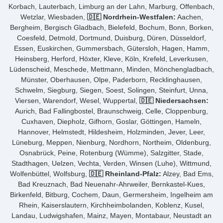
Korbach, Lauterbach, Limburg an der Lahn, Marburg, Offenbach,
Wetzlar, Wiesbaden,
🇩🇪 Nordrhein-Westfalen:
Aachen,
Bergheim, Bergisch Gladbach, Bielefeld, Bochum, Bonn, Borken,
Coesfeld, Detmold, Dortmund, Duisburg, Düren, Düsseldorf,
Essen, Euskirchen, Gummersbach, Gütersloh, Hagen, Hamm,
Heinsberg, Herford, Höxter, Kleve, Köln, Krefeld, Leverkusen,
Lüdenscheid, Meschede, Mettmann, Minden, Mönchengladbach,
Münster, Oberhausen, Olpe, Paderborn, Recklinghausen,
Schwelm, Siegburg, Siegen, Soest, Solingen, Steinfurt, Unna,
Viersen, Warendorf, Wesel, Wuppertal,
🇩🇪 Niedersachsen:
Aurich, Bad Fallingbostel, Braunschweig, Celle, Cloppenburg,
Cuxhaven, Diepholz, Gifhorn, Goslar, Göttingen, Hameln,
Hannover, Helmstedt, Hildesheim, Holzminden, Jever, Leer,
Lüneburg, Meppen, Nienburg, Nordhorn, Northeim, Oldenburg,
Osnabrück, Peine, Rotenburg (Wümme), Salzgitter, Stade,
Stadthagen, Uelzen, Vechta, Verden, Winsen (Luhe), Wittmund,
Wolfenbüttel, Wolfsburg,
🇩🇪 Rheinland-Pfalz:
Alzey, Bad Ems,
Bad Kreuznach, Bad Neuenahr-Ahrweiler, Bernkastel-Kues,
Birkenfeld, Bitburg, Cochem, Daun, Germersheim, Ingelheim am
Rhein, Kaiserslautern, Kirchheimbolanden, Koblenz, Kusel,
Landau, Ludwigshafen, Mainz, Mayen, Montabaur, Neustadt an