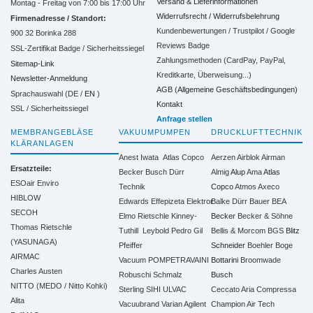
Versand & Lieferinformationen
Montag - Freitag von 7:00 bis 17:00 Uhr
Widerrufsrecht / Widerrufsbelehrung
Firmenadresse / Standort:
Kundenbewertungen / Trustpilot / Google
900 32 Borinka 288
Reviews Badge
SSL-Zertifikat Badge / Sicherheitssiegel
Zahlungsmethoden (CardPay, PayPal,
Sitemap-Link
Kreditkarte, Überweisung...)
Newsletter-Anmeldung
AGB (Allgemeine Geschäftsbedingungen)
Sprachauswahl (DE /
EN
)
Kontakt
SSL / Sicherheitssiegel
Anfrage stellen
MEMBRANGEBLÄSE
VAKUUMPUMPEN
DRUCKLUFTTECHNIK
KLÄRANLAGEN
Anest Iwata
Atlas Copco
Aerzen
Airblok
Airman
Ersatzteile:
Becker
Busch
Dürr
Almig
Alup
Ama
Atlas
ESOair Enviro
Technik
Copco
Atmos
Axeco
HIBLOW
Edwards
Effepizeta
Elektror
Balke Dürr
Bauer
BEA
SECOH
Elmo Rietschle
Kinney-
Becker
Becker & Söhne
Thomas Rietschle
Tuthill
Leybold
Pedro Gil
Bellis & Morcom
BGS
Blitz
(YASUNAGA)
Pfeiffer
Schneider
Boehler
Boge
AIRMAC
Vacuum
POMPETRAVAINI
Bottarini
Broomwade
Charles Austen
Robuschi
Schmalz
Busch
NITTO (MEDO / Nitto Kohki)
Sterling SIHI
ULVAC
Ceccato Aria Compressa
Alita
Vacuubrand
Varian Agilent
Champion Air Tech