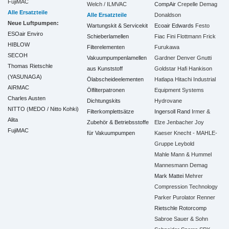
FujiMAC
Welch / ILMVAC
CompAir
Crepelle
Demag
Alle Ersatzteile
Alle Ersatzteile
Donaldson
Neue Luftpumpen:
Wartungskit & Servicekit
Ecoair
Edwards
Festo
ESOair Enviro
Schieberlamellen
Fiac
Fini
Flottmann
Frick
HIBLOW
Filterelementen
Furukawa
SECOH
Vakuumpumpenlamellen
Gardner Denver
Gnutti
Thomas Rietschle
aus Kunststoff
Goldstar
Hafi
Hankison
(YASUNAGA)
Ölabscheideelementen
Hatlapa
Hitachi Industrial
AIRMAC
Ölfilterpatronen
Equipment Systems
Charles Austen
Dichtungskits
Hydrovane
NITTO (MEDO / Nitto Kohki)
Filterkomplettsätze
Ingersoll Rand
Irmer &
Alita
Zubehör & Betriebsstoffe
Elze
Jenbacher
Joy
FujiMAC
für Vakuumpumpen
Kaeser
Knecht - MAHLE-
Gruppe
Leybold
Mahle
Mann & Hummel
Mannesmann Demag
Mark
Mattei
Mehrer
Compression Technology
Parker
Purolator
Renner
Rietschle
Rotorcomp
Sabroe
Sauer & Sohn