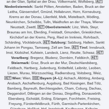
an der Glan, Spittal an der Drau, Völkermarkt, Wolfsberg,
🇦🇹
Niederösterreich:
Sankt Pölten, Amstetten, Baden, Bruck an der
Leitha, Gänserndorf, Gmünd, Hollabrunn, Horn, Korneuburg,
Krems an der Donau, Lilienfeld, Melk, Mistelbach, Mödling,
Neunkirchen, Scheibbs, Tulln, Waidhofen an der Thaya, Wiener
Neustadt, Zwettl,
🇦🇹 Oberösterreich:
Linz, Wels, Steyr,
Braunau am Inn, Eferding, Freistadt, Gmunden, Grieskirchen,
Kirchdorf an der Krems, Perg, Ried im Innkreis, Rohrbach,
Schärding, Vöcklabruck,
🇦🇹 Salzburg:
Salzburg, Hallein, Sankt
Johann im Pongau, Tamsweg, Zell am See,
🇦🇹 Tirol:
Innsbruck,
Imst, Kitzbühel, Kufstein, Landeck, Lienz, Reutte, Schwaz,
🇦🇹
Vorarlberg:
Bregenz, Bludenz, Dornbirn, Feldkirch,
🇦🇹
Steiermark:
Graz, Bruck an der Mur, Deutschlandsberg,
Feldbach, Hartberg, Judenburg, Knittelfeld, Leibnitz, Leoben,
Liezen, Murau, Mürzzuschlag, Radkersburg, Voitsberg, Weiz,
🇦🇹 Wien:
Wien,
🇩🇪 Bayern (A–L):
Aichach, Altötting, Amberg,
Ansbach, Aschaffenburg, Augsburg, Bad Kissingen, Bad Tölz,
Bamberg, Bayreuth, Berchtesgaden, Cham, Coburg, Dachau,
Deggendorf, Dillingen an der Donau, Dingolfing, Donauwörth,
Ebersberg, Eichstätt, Erding, Erlangen, Forchheim, Freising,
Freyung, Fürstenfeldbruck, Fürth, Garmisch-Partenkirchen,
Günzburg, Haßfurt, Hof, Ingolstadt, Kaufbeuren, Kelheim,