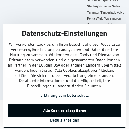
Schneider
Sperre
SPX
Stenhøj
Stromme
Sullair
Tamrotor
Timberjack
Volvo
Penta
Wittig
Worthington
Creyssensac
York
Datenschutz-Einstellungen
Alle Ersatzteile
Wir verwenden Cookies, um Ihren Besuch auf dieser Website zu
verbessern, ihre Leistung zu analysieren und Daten über ihre
30+ Jahre Erfahrung
Lagerware
Original & Kompatibel
Nutzung zu sammeln. Wir können dazu Tools und Dienste von
Branchenexperten
Schneller Versand AT &
Ersatzteile aller Marken
DE
Drittanbietern verwenden, und die gesammelten Daten können
an Partner in der EU, den USA oder anderen Ländern übermittelt
Faire Preise
Fachberatung
werden. Indem Sie auf "Alle Cookies akzeptieren" klicken,
Top Preis-Leistung
Persönlich & kompetent
erklären Sie sich mit dieser Verarbeitung einverstanden.
Detaillierte Informationen und die Möglichkeit, Ihre
Einstellungen zu ändern, finden Sie unten.
© 2025
kompressoren-drucklufttrockner-filtern.at
– Alle Rechte vorbehalten.
Datenschutz
Impressum
AGB
Versand & Lieferung
Kontakt / Anfrage
Erklärung zum Datenschutz
Alle Cookies akzeptieren
©
2026
Urheberrecht
Datenschutz-Einstellungen
Erklärung zum Datenschutz
Details anzeigen
Website erstellt mit:
BiznisWeb.sk