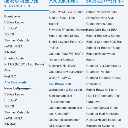
MEMBRANGEBLÄSE
VAKUUMPUMPEN
DRUCKLUFTTECHNIK
KLÄRANLAGEN
Anest Iwata
Atlas Copco
Aerzen
Airblok
Airman
Ersatzteile:
Becker
Busch
Dürr
Almig
Alup
Ama
Atlas
ESOair Enviro
Technik
Copco
Atmos
Axeco
HIBLOW
Edwards
Effepizeta
Elektror
Balke Dürr
Bauer
BEA
SECOH
Elmo Rietschle
Kinney-
Becker
Becker & Söhne
Thomas Rietschle
Tuthill
Leybold
Pedro Gil
Bellis & Morcom
BGS
Blitz
(YASUNAGA)
Pfeiffer
Schneider
Boehler
Boge
AIRMAC
Vacuum
POMPETRAVAINI
Bottarini
Broomwade
Charles Austen
Robuschi
Schmalz
Busch
NITTO (MEDO / Nitto Kohki)
Sterling SIHI
ULVAC
Ceccato Aria Compressa
Alita
Vacuubrand
Varian Agilent
Champion Air Tech
FujiMAC
Welch / ILMVAC
CompAir
Crepelle
Demag
Alle Ersatzteile
Alle Ersatzteile
Donaldson
Neue Luftpumpen:
Wartungskit & Servicekit
Ecoair
Edwards
Festo
ESOair Enviro
Schieberlamellen
Fiac
Fini
Flottmann
Frick
HIBLOW
Filterelementen
Furukawa
SECOH
Vakuumpumpenlamellen
Gardner Denver
Gnutti
Thomas Rietschle
aus Kunststoff
Goldstar
Hafi
Hankison
(YASUNAGA)
Ölabscheideelementen
Hatlapa
Hitachi Industrial
AIRMAC
Ölfilterpatronen
Equipment Systems