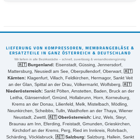
LIEFERUNG VON KOMPRESSOREN, MEMBRANGEBLÄSE &
ERSATZTEILE IN GANZ ÖSTERREICH & DEUTSCHLAND
Wir liefern in alle Bezirksstädte – schnell, zuverlässig & versandkostengünstig
🇦🇹 Burgenland:
Eisenstadt, Güssing, Jennersdorf,
Mattersburg, Neusiedl am See, Oberpullendorf, Oberwart,
🇦🇹
Kärnten:
Klagenfurt, Villach, Feldkirchen, Hermagor, Sankt Veit
an der Glan, Spittal an der Drau, Völkermarkt, Wolfsberg,
🇦🇹
Niederösterreich:
Sankt Pölten, Amstetten, Baden, Bruck an der
Leitha, Gänserndorf, Gmünd, Hollabrunn, Horn, Korneuburg,
Krems an der Donau, Lilienfeld, Melk, Mistelbach, Mödling,
Neunkirchen, Scheibbs, Tulln, Waidhofen an der Thaya, Wiener
Neustadt, Zwettl,
🇦🇹 Oberösterreich:
Linz, Wels, Steyr,
Braunau am Inn, Eferding, Freistadt, Gmunden, Grieskirchen,
Kirchdorf an der Krems, Perg, Ried im Innkreis, Rohrbach,
Schärding, Vöcklabruck,
🇦🇹 Salzburg:
Salzburg, Hallein, Sankt