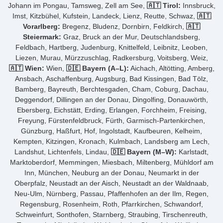
Johann im Pongau, Tamsweg, Zell am See,
🇦🇹 Tirol:
Innsbruck,
Imst, Kitzbühel, Kufstein, Landeck, Lienz, Reutte, Schwaz,
🇦🇹
Vorarlberg:
Bregenz, Bludenz, Dornbirn, Feldkirch,
🇦🇹
Steiermark:
Graz, Bruck an der Mur, Deutschlandsberg,
Feldbach, Hartberg, Judenburg, Knittelfeld, Leibnitz, Leoben,
Liezen, Murau, Mürzzuschlag, Radkersburg, Voitsberg, Weiz,
🇦🇹 Wien:
Wien,
🇩🇪 Bayern (A–L):
Aichach, Altötting, Amberg,
Ansbach, Aschaffenburg, Augsburg, Bad Kissingen, Bad Tölz,
Bamberg, Bayreuth, Berchtesgaden, Cham, Coburg, Dachau,
Deggendorf, Dillingen an der Donau, Dingolfing, Donauwörth,
Ebersberg, Eichstätt, Erding, Erlangen, Forchheim, Freising,
Freyung, Fürstenfeldbruck, Fürth, Garmisch-Partenkirchen,
Günzburg, Haßfurt, Hof, Ingolstadt, Kaufbeuren, Kelheim,
Kempten, Kitzingen, Kronach, Kulmbach, Landsberg am Lech,
Landshut, Lichtenfels, Lindau,
🇩🇪 Bayern (M–W):
Karlstadt,
Marktoberdorf, Memmingen, Miesbach, Miltenberg, Mühldorf am
Inn, München, Neuburg an der Donau, Neumarkt in der
Oberpfalz, Neustadt an der Aisch, Neustadt an der Waldnaab,
Neu-Ulm, Nürnberg, Passau, Pfaffenhofen an der Ilm, Regen,
Regensburg, Rosenheim, Roth, Pfarrkirchen, Schwandorf,
Schweinfurt, Sonthofen, Starnberg, Straubing, Tirschenreuth,