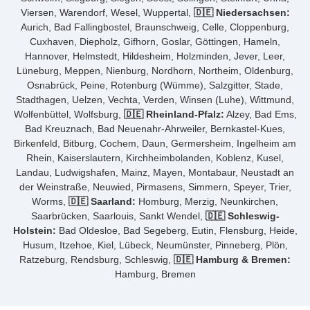
Viersen, Warendorf, Wesel, Wuppertal,
🇩🇪 Niedersachsen:
Aurich, Bad Fallingbostel, Braunschweig, Celle, Cloppenburg,
Cuxhaven, Diepholz, Gifhorn, Goslar, Göttingen, Hameln,
Hannover, Helmstedt, Hildesheim, Holzminden, Jever, Leer,
Lüneburg, Meppen, Nienburg, Nordhorn, Northeim, Oldenburg,
Osnabrück, Peine, Rotenburg (Wümme), Salzgitter, Stade,
Stadthagen, Uelzen, Vechta, Verden, Winsen (Luhe), Wittmund,
Wolfenbüttel, Wolfsburg,
🇩🇪 Rheinland-Pfalz:
Alzey, Bad Ems,
Bad Kreuznach, Bad Neuenahr-Ahrweiler, Bernkastel-Kues,
Birkenfeld, Bitburg, Cochem, Daun, Germersheim, Ingelheim am
Rhein, Kaiserslautern, Kirchheimbolanden, Koblenz, Kusel,
Landau, Ludwigshafen, Mainz, Mayen, Montabaur, Neustadt an
der Weinstraße, Neuwied, Pirmasens, Simmern, Speyer, Trier,
Worms,
🇩🇪 Saarland:
Homburg, Merzig, Neunkirchen,
Saarbrücken, Saarlouis, Sankt Wendel,
🇩🇪 Schleswig-
Holstein:
Bad Oldesloe, Bad Segeberg, Eutin, Flensburg, Heide,
Husum, Itzehoe, Kiel, Lübeck, Neumünster, Pinneberg, Plön,
Ratzeburg, Rendsburg, Schleswig,
🇩🇪 Hamburg & Bremen:
Hamburg, Bremen