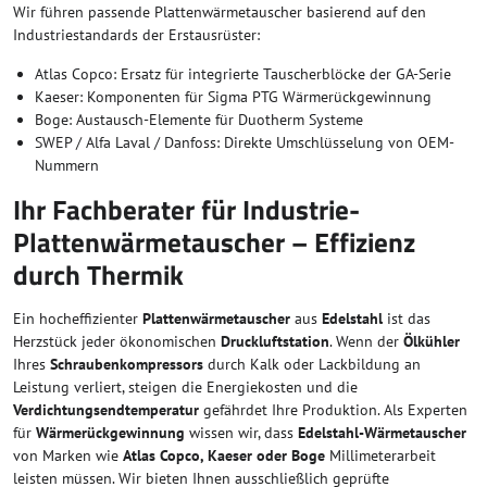
Wir führen passende Plattenwärmetauscher basierend auf den
Industriestandards der Erstausrüster:
Atlas Copco: Ersatz für integrierte Tauscherblöcke der GA-Serie
Kaeser: Komponenten für Sigma PTG Wärmerückgewinnung
Boge: Austausch-Elemente für Duotherm Systeme
SWEP / Alfa Laval / Danfoss: Direkte Umschlüsselung von OEM-
Nummern
Ihr Fachberater für Industrie-
Plattenwärmetauscher – Effizienz
durch Thermik
Ein hocheffizienter
Plattenwärmetauscher
aus
Edelstahl
ist das
Herzstück jeder ökonomischen
Druckluftstation
. Wenn der
Ölkühler
Ihres
Schraubenkompressors
durch Kalk oder Lackbildung an
Leistung verliert, steigen die Energiekosten und die
Verdichtungsendtemperatur
gefährdet Ihre Produktion. Als Experten
für
Wärmerückgewinnung
wissen wir, dass
Edelstahl-Wärmetauscher
von Marken wie
Atlas Copco, Kaeser oder Boge
Millimeterarbeit
leisten müssen. Wir bieten Ihnen ausschließlich geprüfte