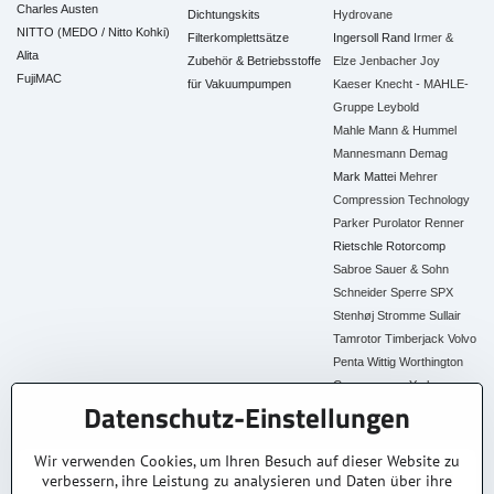
Charles Austen
Dichtungskits
Hydrovane
NITTO (MEDO / Nitto Kohki)
Filterkomplettsätze
Ingersoll Rand
Irmer &
Alita
Zubehör & Betriebsstoffe
Elze
Jenbacher
Joy
FujiMAC
für Vakuumpumpen
Kaeser
Knecht - MAHLE-
Gruppe
Leybold
Mahle
Mann & Hummel
Mannesmann Demag
Mark
Mattei
Mehrer
Compression Technology
Parker
Purolator
Renner
Rietschle
Rotorcomp
Sabroe
Sauer & Sohn
Schneider
Sperre
SPX
Stenhøj
Stromme
Sullair
Tamrotor
Timberjack
Volvo
Penta
Wittig
Worthington
Creyssensac
York
Datenschutz-Einstellungen
Alle Ersatzteile
Wir verwenden Cookies, um Ihren Besuch auf dieser Website zu
verbessern, ihre Leistung zu analysieren und Daten über ihre
30+ Jahre Erfahrung
Lagerware
Original & Kompatibel