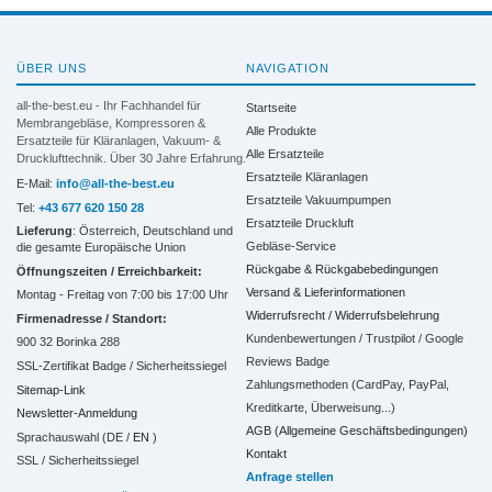
ÜBER UNS
NAVIGATION
all-the-best.eu - Ihr Fachhandel für
Startseite
Membrangebläse, Kompressoren &
Alle Produkte
Ersatzteile für Kläranlagen, Vakuum- &
Alle Ersatzteile
Drucklufttechnik. Über 30 Jahre Erfahrung.
Ersatzteile Kläranlagen
E-Mail:
info@all-the-best.eu
Ersatzteile Vakuumpumpen
Tel:
+43 677 620 150 28
Ersatzteile Druckluft
Lieferung
: Österreich, Deutschland und
Gebläse-Service
die gesamte Europäische Union
Rückgabe & Rückgabebedingungen
Öffnungszeiten / Erreichbarkeit:
Versand & Lieferinformationen
Montag - Freitag von 7:00 bis 17:00 Uhr
Widerrufsrecht / Widerrufsbelehrung
Firmenadresse / Standort:
Kundenbewertungen / Trustpilot / Google
900 32 Borinka 288
Reviews Badge
SSL-Zertifikat Badge / Sicherheitssiegel
Zahlungsmethoden (CardPay, PayPal,
Sitemap-Link
Kreditkarte, Überweisung...)
Newsletter-Anmeldung
AGB (Allgemeine Geschäftsbedingungen)
Sprachauswahl (DE /
EN
)
Kontakt
SSL / Sicherheitssiegel
Anfrage stellen