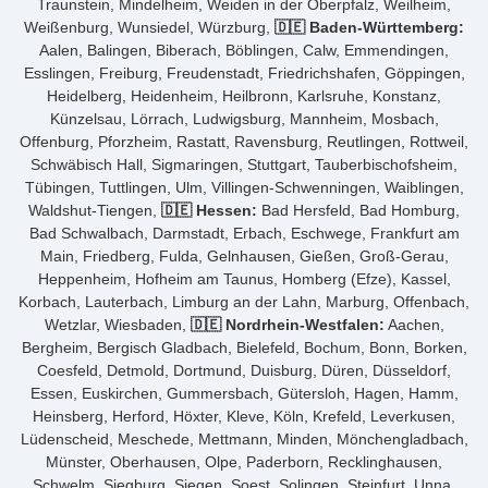
Traunstein, Mindelheim, Weiden in der Oberpfalz, Weilheim,
Weißenburg, Wunsiedel, Würzburg,
🇩🇪 Baden-Württemberg:
Aalen, Balingen, Biberach, Böblingen, Calw, Emmendingen,
Esslingen, Freiburg, Freudenstadt, Friedrichshafen, Göppingen,
Heidelberg, Heidenheim, Heilbronn, Karlsruhe, Konstanz,
Künzelsau, Lörrach, Ludwigsburg, Mannheim, Mosbach,
Offenburg, Pforzheim, Rastatt, Ravensburg, Reutlingen, Rottweil,
Schwäbisch Hall, Sigmaringen, Stuttgart, Tauberbischofsheim,
Tübingen, Tuttlingen, Ulm, Villingen-Schwenningen, Waiblingen,
Waldshut-Tiengen,
🇩🇪 Hessen:
Bad Hersfeld, Bad Homburg,
Bad Schwalbach, Darmstadt, Erbach, Eschwege, Frankfurt am
Main, Friedberg, Fulda, Gelnhausen, Gießen, Groß-Gerau,
Heppenheim, Hofheim am Taunus, Homberg (Efze), Kassel,
Korbach, Lauterbach, Limburg an der Lahn, Marburg, Offenbach,
Wetzlar, Wiesbaden,
🇩🇪 Nordrhein-Westfalen:
Aachen,
Bergheim, Bergisch Gladbach, Bielefeld, Bochum, Bonn, Borken,
Coesfeld, Detmold, Dortmund, Duisburg, Düren, Düsseldorf,
Essen, Euskirchen, Gummersbach, Gütersloh, Hagen, Hamm,
Heinsberg, Herford, Höxter, Kleve, Köln, Krefeld, Leverkusen,
Lüdenscheid, Meschede, Mettmann, Minden, Mönchengladbach,
Münster, Oberhausen, Olpe, Paderborn, Recklinghausen,
Schwelm, Siegburg, Siegen, Soest, Solingen, Steinfurt, Unna,