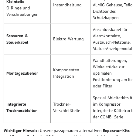
Kleinteile
Instandhaltung
ALMiG-Gehäuse, Teflon
O-Ringe und
Dichtbänder,
Verschraubungen
Schutzkappen
Anschlusskabel für
Sensoren &
Alarmkontakte,
Elektro-Wartung
Steuerkabel
Austausch-Netzteile,
Status-Anzeigemodule
Wandhalterungen,
Winkelstücke zur
Komponenten-
Montagezubehör
optimalen
Integration
Positionierung am Kess
oder Filter
Spezial-Ableiterkits für
Integrierte
Trockner-
im Kompressor
Trocknerableiter
Verschleißteile
integrierte Kältetrockn
der COMBI-Serie
Wichtiger Hinweis:
Unsere passgenauen alternativen
Reparatur-Kits