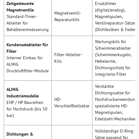
Zeitgesteuerte
Ersatztimer
Magnetventile
(digital/analog),
Magnetventil-
Standard-Timer-
Magnetspulen,
Reparaturkits
Ableiter für
Ventilreparatur-Sätze
Behälterentwässerung
(Dichtkolben & Federn
Wartungskits für
Kondensatableiter für
Schwimmerableiter
Filter
Filter-Ableiter-
(Schwimmerkugeln,
Interner Einbau für
Kits
Hebelarme,
ALMiG
Dichtungssitze) für
Druckluftfilter-Module
integrierte Filter
Verstärkte
ALMiG
Dichtungssätze für
Industriemodelle
HD-
Hochdruckanwendunge
EHP / HP Baureihen
Verschleißteilsätze
spezialisierte HD-
für Hochdruck (bis 50
Magnetspulen,
bar)
Edelstahl-Mechaniken
Vollständige O-Ring-
Dichtungen &
Sätze passend für