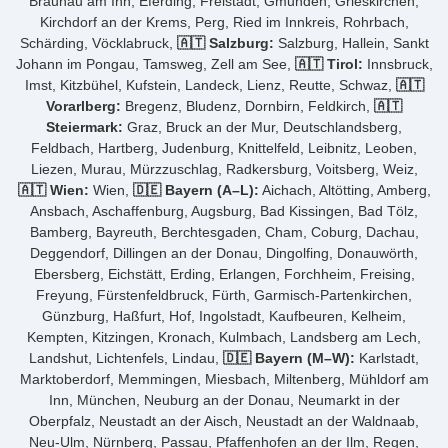
Braunau am Inn, Eferding, Freistadt, Gmunden, Grieskirchen,
Kirchdorf an der Krems, Perg, Ried im Innkreis, Rohrbach,
Schärding, Vöcklabruck,
🇦🇹 Salzburg:
Salzburg, Hallein, Sankt
Johann im Pongau, Tamsweg, Zell am See,
🇦🇹 Tirol:
Innsbruck,
Imst, Kitzbühel, Kufstein, Landeck, Lienz, Reutte, Schwaz,
🇦🇹
Vorarlberg:
Bregenz, Bludenz, Dornbirn, Feldkirch,
🇦🇹
Steiermark:
Graz, Bruck an der Mur, Deutschlandsberg,
Feldbach, Hartberg, Judenburg, Knittelfeld, Leibnitz, Leoben,
Liezen, Murau, Mürzzuschlag, Radkersburg, Voitsberg, Weiz,
🇦🇹 Wien:
Wien,
🇩🇪 Bayern (A–L):
Aichach, Altötting, Amberg,
Ansbach, Aschaffenburg, Augsburg, Bad Kissingen, Bad Tölz,
Bamberg, Bayreuth, Berchtesgaden, Cham, Coburg, Dachau,
Deggendorf, Dillingen an der Donau, Dingolfing, Donauwörth,
Ebersberg, Eichstätt, Erding, Erlangen, Forchheim, Freising,
Freyung, Fürstenfeldbruck, Fürth, Garmisch-Partenkirchen,
Günzburg, Haßfurt, Hof, Ingolstadt, Kaufbeuren, Kelheim,
Kempten, Kitzingen, Kronach, Kulmbach, Landsberg am Lech,
Landshut, Lichtenfels, Lindau,
🇩🇪 Bayern (M–W):
Karlstadt,
Marktoberdorf, Memmingen, Miesbach, Miltenberg, Mühldorf am
Inn, München, Neuburg an der Donau, Neumarkt in der
Oberpfalz, Neustadt an der Aisch, Neustadt an der Waldnaab,
Neu-Ulm, Nürnberg, Passau, Pfaffenhofen an der Ilm, Regen,