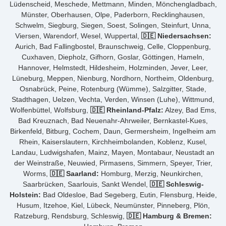
Lüdenscheid, Meschede, Mettmann, Minden, Mönchengladbach,
Münster, Oberhausen, Olpe, Paderborn, Recklinghausen,
Schwelm, Siegburg, Siegen, Soest, Solingen, Steinfurt, Unna,
Viersen, Warendorf, Wesel, Wuppertal,
🇩🇪 Niedersachsen:
Aurich, Bad Fallingbostel, Braunschweig, Celle, Cloppenburg,
Cuxhaven, Diepholz, Gifhorn, Goslar, Göttingen, Hameln,
Hannover, Helmstedt, Hildesheim, Holzminden, Jever, Leer,
Lüneburg, Meppen, Nienburg, Nordhorn, Northeim, Oldenburg,
Osnabrück, Peine, Rotenburg (Wümme), Salzgitter, Stade,
Stadthagen, Uelzen, Vechta, Verden, Winsen (Luhe), Wittmund,
Wolfenbüttel, Wolfsburg,
🇩🇪 Rheinland-Pfalz:
Alzey, Bad Ems,
Bad Kreuznach, Bad Neuenahr-Ahrweiler, Bernkastel-Kues,
Birkenfeld, Bitburg, Cochem, Daun, Germersheim, Ingelheim am
Rhein, Kaiserslautern, Kirchheimbolanden, Koblenz, Kusel,
Landau, Ludwigshafen, Mainz, Mayen, Montabaur, Neustadt an
der Weinstraße, Neuwied, Pirmasens, Simmern, Speyer, Trier,
Worms,
🇩🇪 Saarland:
Homburg, Merzig, Neunkirchen,
Saarbrücken, Saarlouis, Sankt Wendel,
🇩🇪 Schleswig-
Holstein:
Bad Oldesloe, Bad Segeberg, Eutin, Flensburg, Heide,
Husum, Itzehoe, Kiel, Lübeck, Neumünster, Pinneberg, Plön,
Ratzeburg, Rendsburg, Schleswig,
🇩🇪 Hamburg & Bremen: