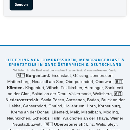
Senden
LIEFERUNG VON KOMPRESSOREN, MEMBRANGEBLÄSE &
ERSATZTEILE IN GANZ ÖSTERREICH & DEUTSCHLAND
Wir liefern in alle Bezirksstädte – schnell, zuverlässig & versandkostengünstig
🇦🇹 Burgenland:
Eisenstadt, Güssing, Jennersdorf,
Mattersburg, Neusiedl am See, Oberpullendorf, Oberwart,
🇦🇹
Kärnten:
Klagenfurt, Villach, Feldkirchen, Hermagor, Sankt Veit
an der Glan, Spittal an der Drau, Völkermarkt, Wolfsberg,
🇦🇹
Niederösterreich:
Sankt Pölten, Amstetten, Baden, Bruck an der
Leitha, Gänserndorf, Gmünd, Hollabrunn, Horn, Korneuburg,
Krems an der Donau, Lilienfeld, Melk, Mistelbach, Mödling,
Neunkirchen, Scheibbs, Tulln, Waidhofen an der Thaya, Wiener
Neustadt, Zwettl,
🇦🇹 Oberösterreich:
Linz, Wels, Steyr,