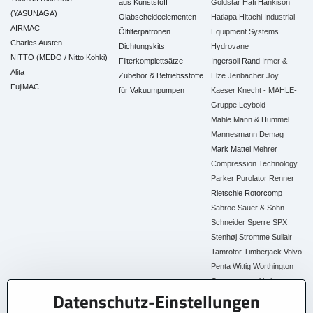
aus Kunststoff
Goldstar
Hafi
Hankison
(YASUNAGA)
Ölabscheideelementen
Hatlapa
Hitachi Industrial
AIRMAC
Ölfilterpatronen
Equipment Systems
Charles Austen
Dichtungskits
Hydrovane
NITTO (MEDO / Nitto Kohki)
Filterkomplettsätze
Ingersoll Rand
Irmer &
Alita
Zubehör & Betriebsstoffe
Elze
Jenbacher
Joy
FujiMAC
für Vakuumpumpen
Kaeser
Knecht - MAHLE-
Gruppe
Leybold
Mahle
Mann & Hummel
Mannesmann Demag
Mark
Mattei
Mehrer
Compression Technology
Parker
Purolator
Renner
Rietschle
Rotorcomp
Sabroe
Sauer & Sohn
Schneider
Sperre
SPX
Stenhøj
Stromme
Sullair
Tamrotor
Timberjack
Volvo
Penta
Wittig
Worthington
Creyssensac
York
Datenschutz-Einstellungen
Alle Ersatzteile