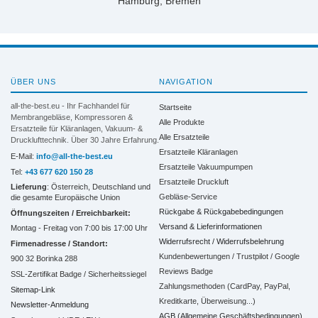
Hamburg, Bremen
ÜBER UNS
NAVIGATION
all-the-best.eu - Ihr Fachhandel für
Startseite
Membrangebläse, Kompressoren &
Alle Produkte
Ersatzteile für Kläranlagen, Vakuum- &
Alle Ersatzteile
Drucklufttechnik. Über 30 Jahre Erfahrung.
Ersatzteile Kläranlagen
E-Mail:
info@all-the-best.eu
Ersatzteile Vakuumpumpen
Tel:
+43 677 620 150 28
Ersatzteile Druckluft
Lieferung
: Österreich, Deutschland und
Gebläse-Service
die gesamte Europäische Union
Rückgabe & Rückgabebedingungen
Öffnungszeiten / Erreichbarkeit:
Versand & Lieferinformationen
Montag - Freitag von 7:00 bis 17:00 Uhr
Widerrufsrecht / Widerrufsbelehrung
Firmenadresse / Standort:
Kundenbewertungen / Trustpilot / Google
900 32 Borinka 288
Reviews Badge
SSL-Zertifikat Badge / Sicherheitssiegel
Zahlungsmethoden (CardPay, PayPal,
Sitemap-Link
Kreditkarte, Überweisung...)
Newsletter-Anmeldung
AGB (Allgemeine Geschäftsbedingungen)