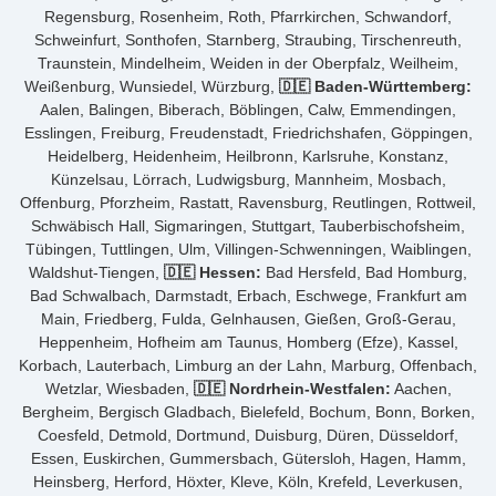
Regensburg, Rosenheim, Roth, Pfarrkirchen, Schwandorf,
Schweinfurt, Sonthofen, Starnberg, Straubing, Tirschenreuth,
Traunstein, Mindelheim, Weiden in der Oberpfalz, Weilheim,
Weißenburg, Wunsiedel, Würzburg,
🇩🇪 Baden-Württemberg:
Aalen, Balingen, Biberach, Böblingen, Calw, Emmendingen,
Esslingen, Freiburg, Freudenstadt, Friedrichshafen, Göppingen,
Heidelberg, Heidenheim, Heilbronn, Karlsruhe, Konstanz,
Künzelsau, Lörrach, Ludwigsburg, Mannheim, Mosbach,
Offenburg, Pforzheim, Rastatt, Ravensburg, Reutlingen, Rottweil,
Schwäbisch Hall, Sigmaringen, Stuttgart, Tauberbischofsheim,
Tübingen, Tuttlingen, Ulm, Villingen-Schwenningen, Waiblingen,
Waldshut-Tiengen,
🇩🇪 Hessen:
Bad Hersfeld, Bad Homburg,
Bad Schwalbach, Darmstadt, Erbach, Eschwege, Frankfurt am
Main, Friedberg, Fulda, Gelnhausen, Gießen, Groß-Gerau,
Heppenheim, Hofheim am Taunus, Homberg (Efze), Kassel,
Korbach, Lauterbach, Limburg an der Lahn, Marburg, Offenbach,
Wetzlar, Wiesbaden,
🇩🇪 Nordrhein-Westfalen:
Aachen,
Bergheim, Bergisch Gladbach, Bielefeld, Bochum, Bonn, Borken,
Coesfeld, Detmold, Dortmund, Duisburg, Düren, Düsseldorf,
Essen, Euskirchen, Gummersbach, Gütersloh, Hagen, Hamm,
Heinsberg, Herford, Höxter, Kleve, Köln, Krefeld, Leverkusen,