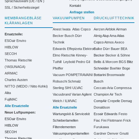
Sprachauswahl (DE /
EN
)
Kontakt
SSL / Sicherheitssiegel
Anfrage stellen
MEMBRANGEBLÄSE
VAKUUMPUMPEN
DRUCKLUFTTECHNIK
KLÄRANLAGEN
Anest Iwata
Atlas Copco
Aerzen
Airblok
Airman
Ersatzteile:
Becker
Busch
Dürr
Almig
Alup
Ama
Atlas
ESOair Enviro
Technik
Copco
Atmos
Axeco
HIBLOW
Edwards
Effepizeta
Elektror
Balke Dürr
Bauer
BEA
SECOH
Elmo Rietschle
Kinney-
Becker
Becker & Söhne
Thomas Rietschle
Tuthill
Leybold
Pedro Gil
Bellis & Morcom
BGS
Blitz
(YASUNAGA)
Pfeiffer
Schneider
Boehler
Boge
AIRMAC
Vacuum
POMPETRAVAINI
Bottarini
Broomwade
Charles Austen
Robuschi
Schmalz
Busch
NITTO (MEDO / Nitto Kohki)
Sterling SIHI
ULVAC
Ceccato Aria Compressa
Alita
Vacuubrand
Varian Agilent
Champion Air Tech
FujiMAC
Welch / ILMVAC
CompAir
Crepelle
Demag
Alle Ersatzteile
Alle Ersatzteile
Donaldson
Neue Luftpumpen:
Wartungskit & Servicekit
Ecoair
Edwards
Festo
ESOair Enviro
Schieberlamellen
Fiac
Fini
Flottmann
Frick
HIBLOW
Filterelementen
Furukawa
SECOH
Vakuumpumpenlamellen
Gardner Denver
Gnutti
Thomas Rietschle