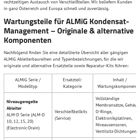
rechtzeitigen Austausch von Verschleißteilen. Wir beliefern Kunden
in ganz Österreich und Europa schnell und zuverlässig.
Wartungsteile für ALMiG Kondensat-
Management – Originale & alternative
Komponenten
Nachfolgend finden Sie eine detaillierte Übersicht aller gängigen
ALMiG Ableiterbaureihen und Typenbezeichnungen, für die wir
originale und alternative Ersatzteile sowie Reparatur-Kits führen:
ALMiG Serie /
Ersatzteil-
Inhalt /
Modelltyp
Kategorie
Wartungskomponente
Vollständige
Niveaugeregelte
Membransätze, Gehäus
Ableiter
Verschleißteilkits
O-Ringe,
ALM-D Serie (ALM-D
(Service)
Elektronikplatinen,
10, 12, 15, 20)
Niveausensoren,
(Electronic-Drain)
Ventilsitz-Dichtungen