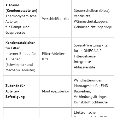
TD-Serie
(Kondensatableiter)
Steuerscheiben (Discs),
Thermodynamische
Ventilsitze,
Verschleißteilkits
Ableiter
Wärmeschutzkappen,
für Dampf- und
Gehäusedichtungsringe
Gasprozesse
Kondensatableiter
Spezial-Wartungskits
für Filter
für in OMEGA AIR
Interner Einbau für
Filter-Ableiter-
Filtergehäuse
AF-Serien
Kits
integrierte
(Schwimmer- und
Ablassventile
Mechanik-Ableiter)
Wandhalterungen,
Zubehör für
Montagesets für EMD-
Ableiter-
Montagezubehör
Baureihen,
Befestigung
Verbindungsfittinge,
Kunststoff-Schläuche
Elektronische