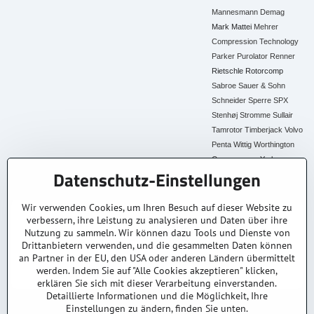
Mannesmann Demag
Mark
Mattei
Mehrer
Compression Technology
Parker
Purolator
Renner
Rietschle
Rotorcomp
Sabroe
Sauer & Sohn
Schneider
Sperre
SPX
Stenhøj
Stromme
Sullair
Tamrotor
Timberjack
Volvo
Penta
Wittig
Worthington
Creyssensac
York
Datenschutz-Einstellungen
Alle Ersatzteile
Wir verwenden Cookies, um Ihren Besuch auf dieser Website zu
verbessern, ihre Leistung zu analysieren und Daten über ihre
30+ Jahre Erfahrung
Lagerware
Original & Kompatibel
Nutzung zu sammeln. Wir können dazu Tools und Dienste von
Branchenexperten
Schneller Versand AT &
Ersatzteile aller Marken
DE
Drittanbietern verwenden, und die gesammelten Daten können
an Partner in der EU, den USA oder anderen Ländern übermittelt
Faire Preise
Fachberatung
werden. Indem Sie auf "Alle Cookies akzeptieren" klicken,
Top Preis-Leistung
Persönlich & kompetent
erklären Sie sich mit dieser Verarbeitung einverstanden.
Detaillierte Informationen und die Möglichkeit, Ihre
Einstellungen zu ändern, finden Sie unten.