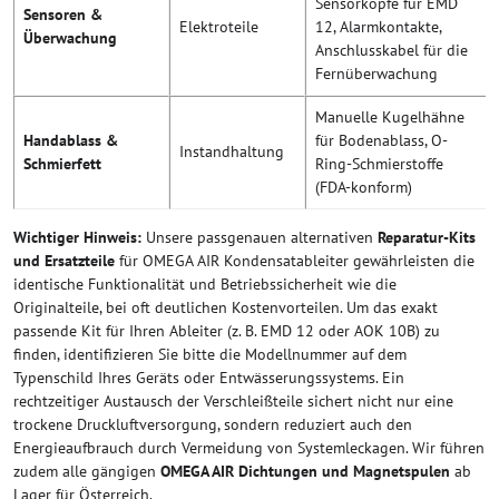
Sensorköpfe für EMD
Sensoren &
Elektroteile
12, Alarmkontakte,
Überwachung
Anschlusskabel für die
Fernüberwachung
Manuelle Kugelhähne
Handablass &
für Bodenablass, O-
Instandhaltung
Schmierfett
Ring-Schmierstoffe
(FDA-konform)
Wichtiger Hinweis:
Unsere passgenauen alternativen
Reparatur-Kits
und Ersatzteile
für OMEGA AIR Kondensatableiter gewährleisten die
identische Funktionalität und Betriebssicherheit wie die
Originalteile, bei oft deutlichen Kostenvorteilen. Um das exakt
passende Kit für Ihren Ableiter (z. B. EMD 12 oder AOK 10B) zu
finden, identifizieren Sie bitte die Modellnummer auf dem
Typenschild Ihres Geräts oder Entwässerungssystems. Ein
rechtzeitiger Austausch der Verschleißteile sichert nicht nur eine
trockene Druckluftversorgung, sondern reduziert auch den
Energieaufbrauch durch Vermeidung von Systemleckagen. Wir führen
zudem alle gängigen
OMEGA AIR Dichtungen und Magnetspulen
ab
Lager für Österreich.