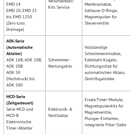
Verschleißteil-
EMD 14
Membransätze,
Kits Service
EMD 20, EMD 25
Gehäuse-O-Ringe,
bis EMD 1250
Magnetspulen für
(Zero-Loss
Steuerventile
Drainage)
AOK-Serie
(Automatische
Vollständige
Ableiter)
Schwimmereinsätze,
AOK 16B, AOK 10B,
Schwimmer-
Edelstahl-Kugeln,
AOK 20B
Wartungskits
Dichtungssitze für
AOK 50
automatischen Ablass,
(Hochdruck) bis
Zentrifugalsiebe
AOK 500
MCD-Serie
Ersatz-Timer-Module,
(Zeitgesteuert)
Magnetspulenkits für
Serie MCD und
Elektronik- &
Magnetventile,
MCD-B
Ventilsätze
Plunger-Einheiten,
Elektronische
integrierte Filter-Siebe
Timer-Ableiter