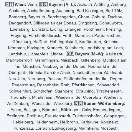
🇦🇹 Wien:
Wien,
🇩🇪 Bayern (A–L):
Aichach, Altötting, Amberg,
Ansbach, Aschaffenburg, Augsburg, Bad Kissingen, Bad Tölz,
Bamberg, Bayreuth, Berchtesgaden, Cham, Coburg, Dachau,
Deggendorf, Dillingen an der Donau, Dingolfing, Donauwörth,
Ebersberg, Eichstätt, Erding, Erlangen, Forchheim, Freising,
Freyung, Fürstenfeldbruck, Fürth, Garmisch-Partenkirchen,
Günzburg, Haßfurt, Hof, Ingolstadt, Kaufbeuren, Kelheim,
Kempten, Kitzingen, Kronach, Kulmbach, Landsberg am Lech,
Landshut, Lichtenfels, Lindau,
🇩🇪 Bayern (M–W):
Karlstadt,
Marktoberdorf, Memmingen, Miesbach, Miltenberg, Mühldorf am
Inn, München, Neuburg an der Donau, Neumarkt in der
Oberpfalz, Neustadt an der Aisch, Neustadt an der Waldnaab,
Neu-Ulm, Nürnberg, Passau, Pfaffenhofen an der Ilm, Regen,
Regensburg, Rosenheim, Roth, Pfarrkirchen, Schwandorf,
Schweinfurt, Sonthofen, Starnberg, Straubing, Tirschenreuth,
Traunstein, Mindelheim, Weiden in der Oberpfalz, Weilheim,
Weißenburg, Wunsiedel, Würzburg,
🇩🇪 Baden-Württemberg:
Aalen, Balingen, Biberach, Böblingen, Calw, Emmendingen,
Esslingen, Freiburg, Freudenstadt, Friedrichshafen, Göppingen,
Heidelberg, Heidenheim, Heilbronn, Karlsruhe, Konstanz,
Künzelsau, Lörrach, Ludwigsburg, Mannheim, Mosbach,