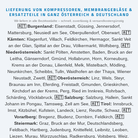
LIEFERUNG VON KOMPRESSOREN, MEMBRANGEBLÄSE &
ERSATZTEILE IN GANZ ÖSTERREICH & DEUTSCHLAND
Wir liefern in alle Bezirksstädte – schnell, zuverlässig & versandkostengünstig
🇦🇹 Burgenland:
Eisenstadt, Güssing, Jennersdorf,
Mattersburg, Neusiedl am See, Oberpullendorf, Oberwart,
🇦🇹
Kärnten:
Klagenfurt, Villach, Feldkirchen, Hermagor, Sankt Veit
an der Glan, Spittal an der Drau, Völkermarkt, Wolfsberg,
🇦🇹
Niederösterreich:
Sankt Pölten, Amstetten, Baden, Bruck an der
Leitha, Gänserndorf, Gmünd, Hollabrunn, Horn, Korneuburg,
Krems an der Donau, Lilienfeld, Melk, Mistelbach, Mödling,
Neunkirchen, Scheibbs, Tulln, Waidhofen an der Thaya, Wiener
Neustadt, Zwettl,
🇦🇹 Oberösterreich:
Linz, Wels, Steyr,
Braunau am Inn, Eferding, Freistadt, Gmunden, Grieskirchen,
Kirchdorf an der Krems, Perg, Ried im Innkreis, Rohrbach,
Schärding, Vöcklabruck,
🇦🇹 Salzburg:
Salzburg, Hallein, Sankt
Johann im Pongau, Tamsweg, Zell am See,
🇦🇹 Tirol:
Innsbruck,
Imst, Kitzbühel, Kufstein, Landeck, Lienz, Reutte, Schwaz,
🇦🇹
Vorarlberg:
Bregenz, Bludenz, Dornbirn, Feldkirch,
🇦🇹
Steiermark:
Graz, Bruck an der Mur, Deutschlandsberg,
Feldbach, Hartberg, Judenburg, Knittelfeld, Leibnitz, Leoben,
Liezen, Murau, Mürzzuschlag, Radkersburg, Voitsberg, Weiz,