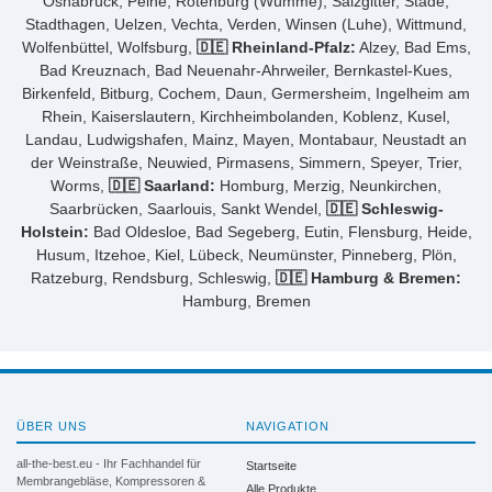
Osnabrück, Peine, Rotenburg (Wümme), Salzgitter, Stade,
Stadthagen, Uelzen, Vechta, Verden, Winsen (Luhe), Wittmund,
Wolfenbüttel, Wolfsburg,
🇩🇪 Rheinland-Pfalz:
Alzey, Bad Ems,
Bad Kreuznach, Bad Neuenahr-Ahrweiler, Bernkastel-Kues,
Birkenfeld, Bitburg, Cochem, Daun, Germersheim, Ingelheim am
Rhein, Kaiserslautern, Kirchheimbolanden, Koblenz, Kusel,
Landau, Ludwigshafen, Mainz, Mayen, Montabaur, Neustadt an
der Weinstraße, Neuwied, Pirmasens, Simmern, Speyer, Trier,
Worms,
🇩🇪 Saarland:
Homburg, Merzig, Neunkirchen,
Saarbrücken, Saarlouis, Sankt Wendel,
🇩🇪 Schleswig-
Holstein:
Bad Oldesloe, Bad Segeberg, Eutin, Flensburg, Heide,
Husum, Itzehoe, Kiel, Lübeck, Neumünster, Pinneberg, Plön,
Ratzeburg, Rendsburg, Schleswig,
🇩🇪 Hamburg & Bremen:
Hamburg, Bremen
ÜBER UNS
NAVIGATION
all-the-best.eu - Ihr Fachhandel für
Startseite
Membrangebläse, Kompressoren &
Alle Produkte