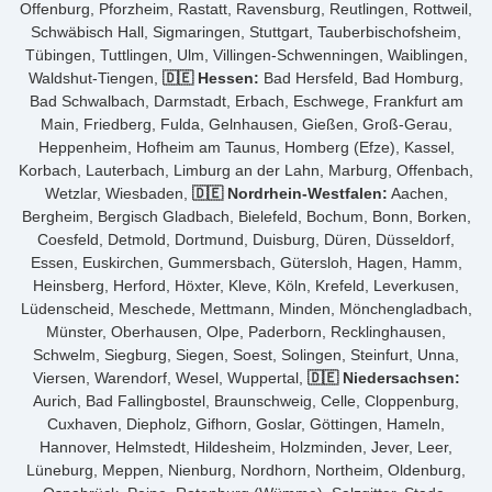
Offenburg, Pforzheim, Rastatt, Ravensburg, Reutlingen, Rottweil,
Schwäbisch Hall, Sigmaringen, Stuttgart, Tauberbischofsheim,
Tübingen, Tuttlingen, Ulm, Villingen-Schwenningen, Waiblingen,
Waldshut-Tiengen,
🇩🇪 Hessen:
Bad Hersfeld, Bad Homburg,
Bad Schwalbach, Darmstadt, Erbach, Eschwege, Frankfurt am
Main, Friedberg, Fulda, Gelnhausen, Gießen, Groß-Gerau,
Heppenheim, Hofheim am Taunus, Homberg (Efze), Kassel,
Korbach, Lauterbach, Limburg an der Lahn, Marburg, Offenbach,
Wetzlar, Wiesbaden,
🇩🇪 Nordrhein-Westfalen:
Aachen,
Bergheim, Bergisch Gladbach, Bielefeld, Bochum, Bonn, Borken,
Coesfeld, Detmold, Dortmund, Duisburg, Düren, Düsseldorf,
Essen, Euskirchen, Gummersbach, Gütersloh, Hagen, Hamm,
Heinsberg, Herford, Höxter, Kleve, Köln, Krefeld, Leverkusen,
Lüdenscheid, Meschede, Mettmann, Minden, Mönchengladbach,
Münster, Oberhausen, Olpe, Paderborn, Recklinghausen,
Schwelm, Siegburg, Siegen, Soest, Solingen, Steinfurt, Unna,
Viersen, Warendorf, Wesel, Wuppertal,
🇩🇪 Niedersachsen:
Aurich, Bad Fallingbostel, Braunschweig, Celle, Cloppenburg,
Cuxhaven, Diepholz, Gifhorn, Goslar, Göttingen, Hameln,
Hannover, Helmstedt, Hildesheim, Holzminden, Jever, Leer,
Lüneburg, Meppen, Nienburg, Nordhorn, Northeim, Oldenburg,