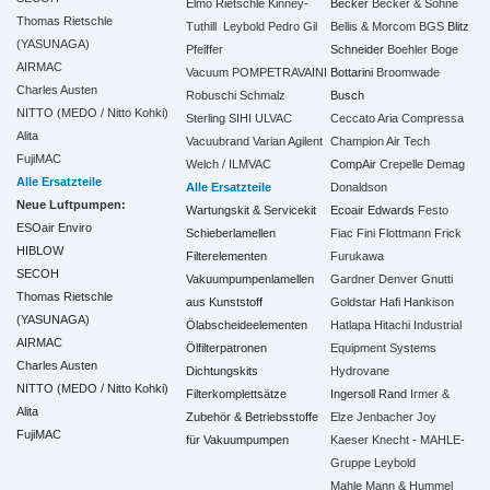
Elmo Rietschle
Kinney-
Becker
Becker & Söhne
Thomas Rietschle
Tuthill
Leybold
Pedro Gil
Bellis & Morcom
BGS
Blitz
(YASUNAGA)
Pfeiffer
Schneider
Boehler
Boge
AIRMAC
Vacuum
POMPETRAVAINI
Bottarini
Broomwade
Charles Austen
Robuschi
Schmalz
Busch
NITTO (MEDO / Nitto Kohki)
Sterling SIHI
ULVAC
Ceccato Aria Compressa
Alita
Vacuubrand
Varian Agilent
Champion Air Tech
FujiMAC
Welch / ILMVAC
CompAir
Crepelle
Demag
Alle Ersatzteile
Alle Ersatzteile
Donaldson
Neue Luftpumpen:
Wartungskit & Servicekit
Ecoair
Edwards
Festo
ESOair Enviro
Schieberlamellen
Fiac
Fini
Flottmann
Frick
HIBLOW
Filterelementen
Furukawa
SECOH
Vakuumpumpenlamellen
Gardner Denver
Gnutti
Thomas Rietschle
aus Kunststoff
Goldstar
Hafi
Hankison
(YASUNAGA)
Ölabscheideelementen
Hatlapa
Hitachi Industrial
AIRMAC
Ölfilterpatronen
Equipment Systems
Charles Austen
Dichtungskits
Hydrovane
NITTO (MEDO / Nitto Kohki)
Filterkomplettsätze
Ingersoll Rand
Irmer &
Alita
Zubehör & Betriebsstoffe
Elze
Jenbacher
Joy
FujiMAC
für Vakuumpumpen
Kaeser
Knecht - MAHLE-
Gruppe
Leybold
Mahle
Mann & Hummel