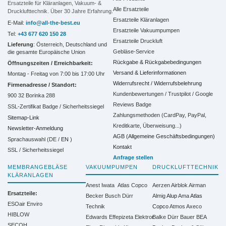
Ersatzteile für Kläranlagen, Vakuum- &
Alle Ersatzteile
Drucklufttechnik. Über 30 Jahre Erfahrung.
Ersatzteile Kläranlagen
E-Mail:
info@all-the-best.eu
Ersatzteile Vakuumpumpen
Tel:
+43 677 620 150 28
Ersatzteile Druckluft
Lieferung
: Österreich, Deutschland und
Gebläse-Service
die gesamte Europäische Union
Rückgabe & Rückgabebedingungen
Öffnungszeiten / Erreichbarkeit:
Versand & Lieferinformationen
Montag - Freitag von 7:00 bis 17:00 Uhr
Widerrufsrecht / Widerrufsbelehrung
Firmenadresse / Standort:
Kundenbewertungen / Trustpilot / Google
900 32 Borinka 288
Reviews Badge
SSL-Zertifikat Badge / Sicherheitssiegel
Zahlungsmethoden (CardPay, PayPal,
Sitemap-Link
Kreditkarte, Überweisung...)
Newsletter-Anmeldung
AGB (Allgemeine Geschäftsbedingungen)
Sprachauswahl (DE /
EN
)
Kontakt
SSL / Sicherheitssiegel
Anfrage stellen
MEMBRANGEBLÄSE
VAKUUMPUMPEN
DRUCKLUFTTECHNIK
KLÄRANLAGEN
Anest Iwata
Atlas Copco
Aerzen
Airblok
Airman
Ersatzteile:
Becker
Busch
Dürr
Almig
Alup
Ama
Atlas
ESOair Enviro
Technik
Copco
Atmos
Axeco
HIBLOW
Edwards
Effepizeta
Elektror
Balke Dürr
Bauer
BEA
SECOH