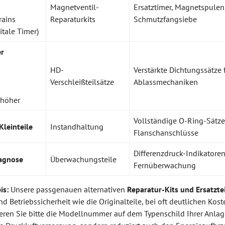
Magnetventil-
Ersatztimer, Magnetspulenk
rains
Reparaturkits
Schmutzfangsiebe
itale Timer)
er
HD-
Verstärkte Dichtungssätze
Verschleißteilsätze
Ablassmechaniken
 höher
Vollständige O-Ring-Sätze
leinteile
Instandhaltung
Flanschanschlüsse
Differenzdruck-Indikatoren
agnose
Überwachungsteile
Fernüberwachung
is:
Unsere passgenauen alternativen
Reparatur-Kits und Ersatzte
nd Betriebssicherheit wie die Originalteile, bei oft deutlichen Kos
zieren Sie bitte die Modellnummer auf dem Typenschild Ihrer Anlage.