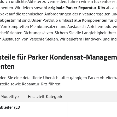
 durch undichte Ableiter zu vermeiden, führen wir ein lückenlose
enten. Wir liefern sowohl
originale Parker Reparatur-Kits
als a
 exakt auf die technischen Anforderungen der niveaugeregelten 
 abgestimmt sind. Unser Portfolio umfasst alle Komponenten für d
 Von kompletten Membransätzen und Austausch-Ableitermodulen 
heffizienten Dichtungssätzen. Sichern Sie die Langlebigkeit Ihre
n Austausch von Verschleißteilen. Wir beliefern Handwerk und Ind
teile für Parker Kondensat-Managemen
nten
en Sie eine detaillierte Übersicht aller gängigen Parker Ableite
tzteile sowie Reparatur-Kits führen:
/ Modelltyp
Ersatzteil-Kategorie
Ableiter (ED