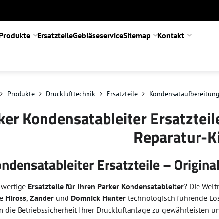
Produkte
Ersatzteile
Gebläseservice
Sitemap
Kontakt
Produkte
Drucklufttechnik
Ersatzteile
Kondensataufbereitun
ker Kondensatableiter Ersatzteile
Reparatur-K
ndensatableiter Ersatzteile – Origina
hwertige
Ersatzteile für Ihren Parker Kondensatableiter
? Die Welt
ie
Hiross
,
Zander
und
Domnick Hunter
technologisch führende Lö
die Betriebssicherheit Ihrer Druckluftanlage zu gewährleisten un