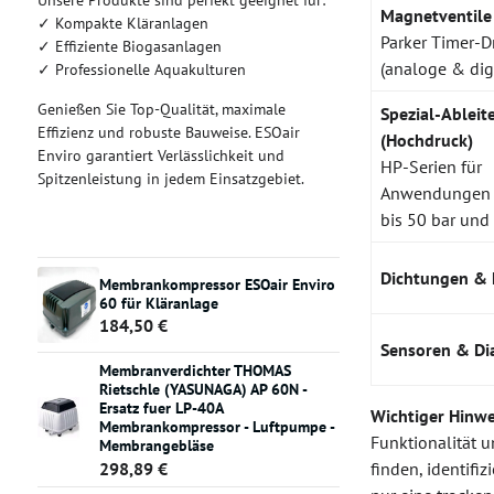
Unsere Produkte sind perfekt geeignet für:
Magnetventile
✓ Kompakte Kläranlagen
Parker Timer-D
✓ Effiziente Biogasanlagen
(analoge & dig
✓ Professionelle Aquakulturen
Genießen Sie Top-Qualität, maximale
Spezial-Ableit
Effizienz und robuste Bauweise. ESOair
(Hochdruck)
Enviro garantiert Verlässlichkeit und
HP-Serien für
Spitzenleistung in jedem Einsatzgebiet.
Anwendungen
bis 50 bar und
Dichtungen & K
Membrankompressor ESOair Enviro
60 für Kläranlage
184,50 €
Sensoren & Di
Membranverdichter THOMAS
Rietschle (YASUNAGA) AP 60N -
Ersatz fuer LP-40A
Wichtiger Hinwe
Membrankompressor - Luftpumpe -
Funktionalität u
Membrangebläse
298,89 €
finden, identifi