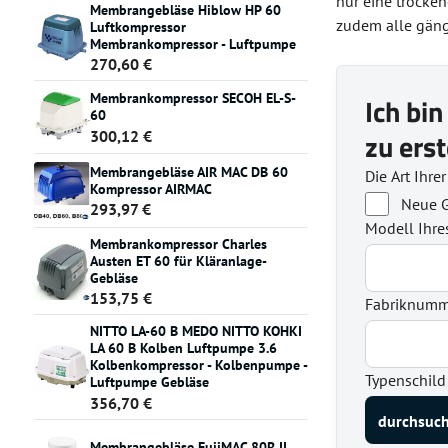
nur eine trocke
Membrangebläse Hiblow HP 60
zudem alle gän
Luftkompressor
Membrankompressor - Luftpumpe
270,60 €
Membrankompressor SECOH EL-S-
Ich bin
60
zu erst
300,12 €
Membrangebläse AIR MAC DB 60
Die Art Ihre
Kompressor AIRMAC
Neue G
293,97 €
Modell Ihre
Membrankompressor Charles
Austen ET 60 für Kläranlage-
Gebläse
153,75 €
Fabriknumme
NITTO LA-60 B MEDO NITTO KOHKI
LA 60 B Kolben Luftpumpe 3.6
Kolbenkompressor - Kolbenpumpe -
Typenschild
Luftpumpe Gebläse
356,70 €
Membrangebläse FujiMAC 80R II