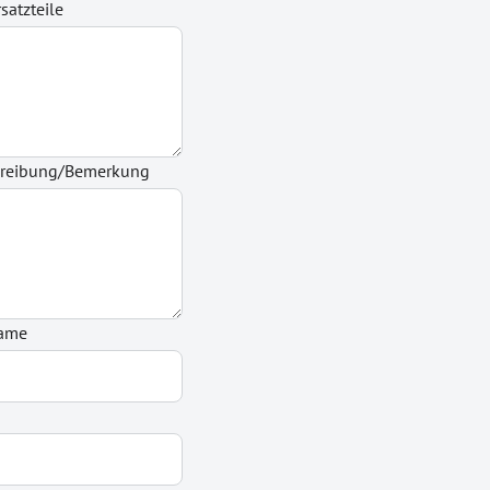
satzteile
hreibung/Bemerkung
name