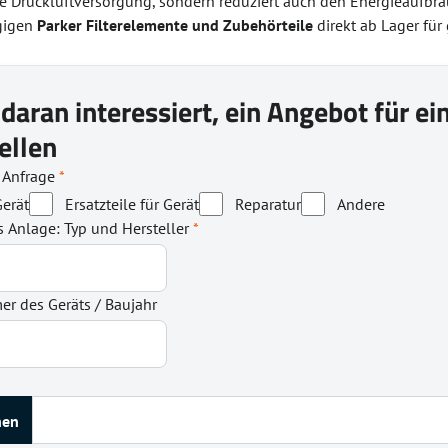
ne Druckluftversorgung, sondern reduziert auch den Energieaufb
gigen
Parker Filterelemente und Zubehörteile
direkt ab Lager für 
 daran interessiert, ein Angebot für e
ellen
r Anfrage
*
erät
Ersatzteile für Gerät
Reparatur
Andere
s Anlage: Typ und Hersteller
*
r des Geräts / Baujahr