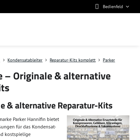
Bedienfeld
g
Kondensatableiter
Reparatur-Kits komplett
Parker
 – Originale & alternative
its
le & alternative Reparatur-Kits
marke Parker Hannifin bietet
sungen für das Kondensat-
d kostspielige