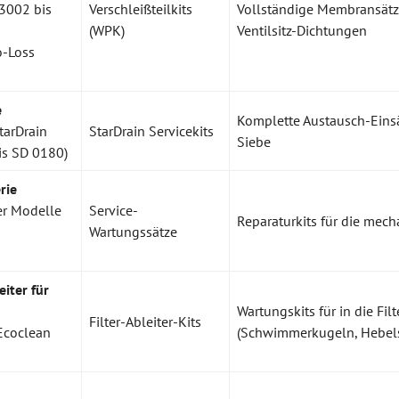
3002 bis
Verschleißteilkits
Vollständige Membransätze
(WPK)
Ventilsitz-Dichtungen
o-Loss
e
Komplette Austausch-Einsät
tarDrain
StarDrain Servicekits
Siebe
bis SD 0180)
rie
r Modelle
Service-
Reparaturkits für die me
Wartungssätze
eiter für
Wartungskits für in die Fi
Filter-Ableiter-Kits
 Ecoclean
(Schwimmerkugeln, Hebel