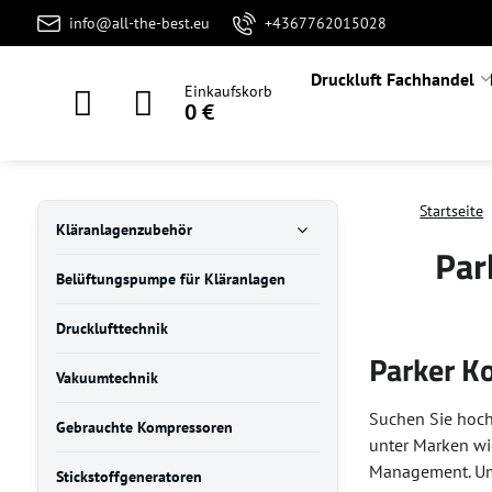
info@all-the-best.eu
+4367762015028
Druckluft Fachhandel
Einkaufskorb
0 €
Startseite
Kläranlagenzubehör
Par
Belüftungspumpe für Kläranlagen
Drucklufttechnik
Parker Ko
Vakuumtechnik
Suchen Sie hoc
Gebrauchte Kompressoren
unter Marken w
Management. Um 
Stickstoffgeneratoren