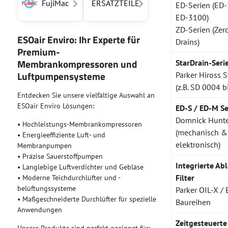
FujiMac
ERSATZTEILE
ED-Serien (ED-
ED-3100)
ZD-Serien (Zer
ESOair Enviro: Ihr Experte für
Drains)
Premium-
Membrankompressoren und
StarDrain-Seri
Luftpumpensysteme
Parker Hiross S
(z.B. SD 0004 
Entdecken Sie unsere vielfältige Auswahl an
ESOair Enviro Lösungen:
ED-S / ED-M Se
Domnick Hunte
• Hochleistungs-Membrankompressoren
(mechanisch &
• Energieeffiziente Luft- und
elektronisch)
Membranpumpen
• Präzise Sauerstoffpumpen
Integrierte Abl
• Langlebige Luftverdichter und Gebläse
Filter
• Moderne Teichdurchlüfter und -
belüftungssysteme
Parker OIL-X /
• Maßgeschneiderte Durchlüfter für spezielle
Baureihen
Anwendungen
Zeitgesteuerte