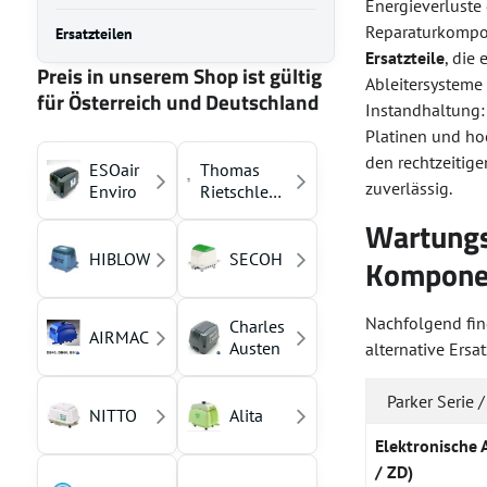
Energieverluste
Reparaturkompon
Ersatzteilen
Ersatzteile
, die
Preis in unserem Shop ist gültig
Ableitersysteme
für Österreich und Deutschland
Instandhaltung:
Platinen und hoc
den rechtzeitige
ESOair
Thomas
zuverlässig.
Enviro
Rietschle
(YASUNAGA)
Wartungs
HIBLOW
SECOH
Kompone
Nachfolgend find
Charles
AIRMAC
Austen
alternative Ersa
Parker Serie 
NITTO
Alita
Elektronische 
/ ZD)