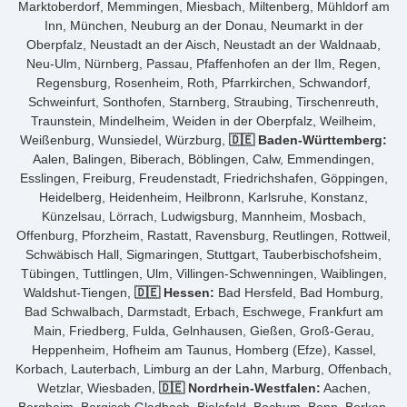
Marktoberdorf, Memmingen, Miesbach, Miltenberg, Mühldorf am
Inn, München, Neuburg an der Donau, Neumarkt in der
Oberpfalz, Neustadt an der Aisch, Neustadt an der Waldnaab,
Neu-Ulm, Nürnberg, Passau, Pfaffenhofen an der Ilm, Regen,
Regensburg, Rosenheim, Roth, Pfarrkirchen, Schwandorf,
Schweinfurt, Sonthofen, Starnberg, Straubing, Tirschenreuth,
Traunstein, Mindelheim, Weiden in der Oberpfalz, Weilheim,
Weißenburg, Wunsiedel, Würzburg,
🇩🇪 Baden-Württemberg:
Aalen, Balingen, Biberach, Böblingen, Calw, Emmendingen,
Esslingen, Freiburg, Freudenstadt, Friedrichshafen, Göppingen,
Heidelberg, Heidenheim, Heilbronn, Karlsruhe, Konstanz,
Künzelsau, Lörrach, Ludwigsburg, Mannheim, Mosbach,
Offenburg, Pforzheim, Rastatt, Ravensburg, Reutlingen, Rottweil,
Schwäbisch Hall, Sigmaringen, Stuttgart, Tauberbischofsheim,
Tübingen, Tuttlingen, Ulm, Villingen-Schwenningen, Waiblingen,
Waldshut-Tiengen,
🇩🇪 Hessen:
Bad Hersfeld, Bad Homburg,
Bad Schwalbach, Darmstadt, Erbach, Eschwege, Frankfurt am
Main, Friedberg, Fulda, Gelnhausen, Gießen, Groß-Gerau,
Heppenheim, Hofheim am Taunus, Homberg (Efze), Kassel,
Korbach, Lauterbach, Limburg an der Lahn, Marburg, Offenbach,
Wetzlar, Wiesbaden,
🇩🇪 Nordrhein-Westfalen:
Aachen,