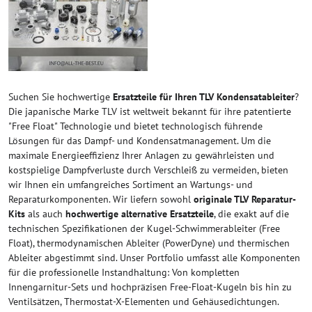
Suchen Sie hochwertige
Ersatzteile für Ihren TLV Kondensatableiter
?
Die japanische Marke TLV ist weltweit bekannt für ihre patentierte
"Free Float" Technologie und bietet technologisch führende
Lösungen für das Dampf- und Kondensatmanagement. Um die
maximale Energieeffizienz Ihrer Anlagen zu gewährleisten und
kostspielige Dampfverluste durch Verschleiß zu vermeiden, bieten
wir Ihnen ein umfangreiches Sortiment an Wartungs- und
Reparaturkomponenten. Wir liefern sowohl
originale TLV Reparatur-
Kits
als auch
hochwertige alternative Ersatzteile
, die exakt auf die
technischen Spezifikationen der Kugel-Schwimmerableiter (Free
Float), thermodynamischen Ableiter (PowerDyne) und thermischen
Ableiter abgestimmt sind. Unser Portfolio umfasst alle Komponenten
für die professionelle Instandhaltung: Von kompletten
Innengarnitur-Sets und hochpräzisen Free-Float-Kugeln bis hin zu
Ventilsätzen, Thermostat-X-Elementen und Gehäusedichtungen.