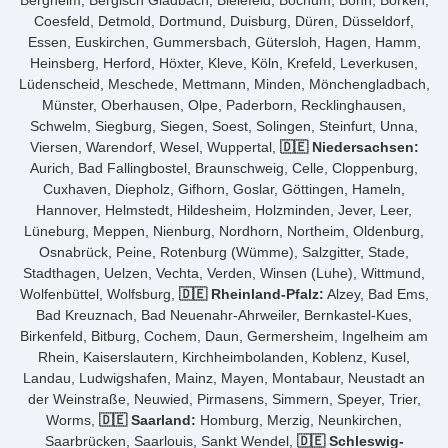
Bergheim, Bergisch Gladbach, Bielefeld, Bochum, Bonn, Borken,
Coesfeld, Detmold, Dortmund, Duisburg, Düren, Düsseldorf,
Essen, Euskirchen, Gummersbach, Gütersloh, Hagen, Hamm,
Heinsberg, Herford, Höxter, Kleve, Köln, Krefeld, Leverkusen,
Lüdenscheid, Meschede, Mettmann, Minden, Mönchengladbach,
Münster, Oberhausen, Olpe, Paderborn, Recklinghausen,
Schwelm, Siegburg, Siegen, Soest, Solingen, Steinfurt, Unna,
Viersen, Warendorf, Wesel, Wuppertal,
🇩🇪 Niedersachsen:
Aurich, Bad Fallingbostel, Braunschweig, Celle, Cloppenburg,
Cuxhaven, Diepholz, Gifhorn, Goslar, Göttingen, Hameln,
Hannover, Helmstedt, Hildesheim, Holzminden, Jever, Leer,
Lüneburg, Meppen, Nienburg, Nordhorn, Northeim, Oldenburg,
Osnabrück, Peine, Rotenburg (Wümme), Salzgitter, Stade,
Stadthagen, Uelzen, Vechta, Verden, Winsen (Luhe), Wittmund,
Wolfenbüttel, Wolfsburg,
🇩🇪 Rheinland-Pfalz:
Alzey, Bad Ems,
Bad Kreuznach, Bad Neuenahr-Ahrweiler, Bernkastel-Kues,
Birkenfeld, Bitburg, Cochem, Daun, Germersheim, Ingelheim am
Rhein, Kaiserslautern, Kirchheimbolanden, Koblenz, Kusel,
Landau, Ludwigshafen, Mainz, Mayen, Montabaur, Neustadt an
der Weinstraße, Neuwied, Pirmasens, Simmern, Speyer, Trier,
Worms,
🇩🇪 Saarland:
Homburg, Merzig, Neunkirchen,
Saarbrücken, Saarlouis, Sankt Wendel,
🇩🇪 Schleswig-