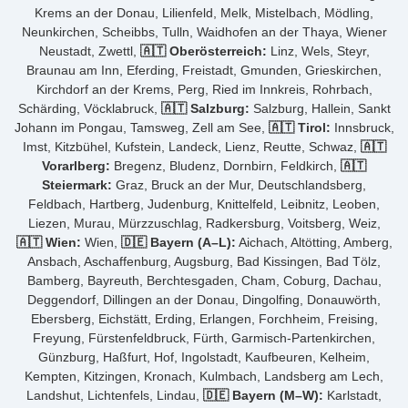
Krems an der Donau, Lilienfeld, Melk, Mistelbach, Mödling,
Neunkirchen, Scheibbs, Tulln, Waidhofen an der Thaya, Wiener
Neustadt, Zwettl,
🇦🇹 Oberösterreich:
Linz, Wels, Steyr,
Braunau am Inn, Eferding, Freistadt, Gmunden, Grieskirchen,
Kirchdorf an der Krems, Perg, Ried im Innkreis, Rohrbach,
Schärding, Vöcklabruck,
🇦🇹 Salzburg:
Salzburg, Hallein, Sankt
Johann im Pongau, Tamsweg, Zell am See,
🇦🇹 Tirol:
Innsbruck,
Imst, Kitzbühel, Kufstein, Landeck, Lienz, Reutte, Schwaz,
🇦🇹
Vorarlberg:
Bregenz, Bludenz, Dornbirn, Feldkirch,
🇦🇹
Steiermark:
Graz, Bruck an der Mur, Deutschlandsberg,
Feldbach, Hartberg, Judenburg, Knittelfeld, Leibnitz, Leoben,
Liezen, Murau, Mürzzuschlag, Radkersburg, Voitsberg, Weiz,
🇦🇹 Wien:
Wien,
🇩🇪 Bayern (A–L):
Aichach, Altötting, Amberg,
Ansbach, Aschaffenburg, Augsburg, Bad Kissingen, Bad Tölz,
Bamberg, Bayreuth, Berchtesgaden, Cham, Coburg, Dachau,
Deggendorf, Dillingen an der Donau, Dingolfing, Donauwörth,
Ebersberg, Eichstätt, Erding, Erlangen, Forchheim, Freising,
Freyung, Fürstenfeldbruck, Fürth, Garmisch-Partenkirchen,
Günzburg, Haßfurt, Hof, Ingolstadt, Kaufbeuren, Kelheim,
Kempten, Kitzingen, Kronach, Kulmbach, Landsberg am Lech,
Landshut, Lichtenfels, Lindau,
🇩🇪 Bayern (M–W):
Karlstadt,