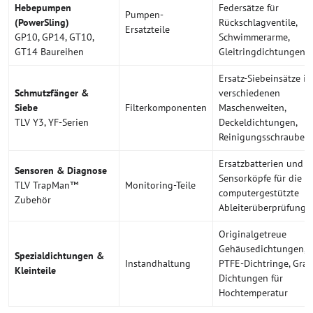
Hebepumpen
Federsätze für
Pumpen-
(PowerSling)
Rückschlagventile,
Ersatzteile
GP10, GP14, GT10,
Schwimmerarme,
GT14 Baureihen
Gleitringdichtungen
Ersatz-Siebeinsätze in
Schmutzfänger &
verschiedenen
Siebe
Filterkomponenten
Maschenweiten,
TLV Y3, YF-Serien
Deckeldichtungen,
Reinigungsschraubens
Ersatzbatterien und
Sensoren & Diagnose
Sensorköpfe für die
TLV TrapMan™
Monitoring-Teile
computergestützte
Zubehör
Ableiterüberprüfung
Originalgetreue
Gehäusedichtungen,
Spezialdichtungen &
Instandhaltung
PTFE-Dichtringe, Grap
Kleinteile
Dichtungen für
Hochtemperatur