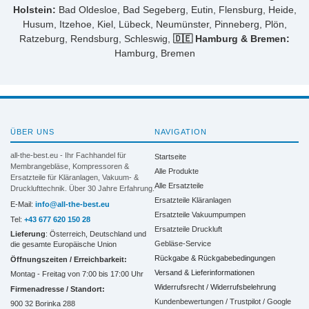
Holstein:
Bad Oldesloe, Bad Segeberg, Eutin, Flensburg, Heide,
Husum, Itzehoe, Kiel, Lübeck, Neumünster, Pinneberg, Plön,
Ratzeburg, Rendsburg, Schleswig,
🇩🇪 Hamburg & Bremen:
Hamburg, Bremen
ÜBER UNS
NAVIGATION
all-the-best.eu - Ihr Fachhandel für
Startseite
Membrangebläse, Kompressoren &
Alle Produkte
Ersatzteile für Kläranlagen, Vakuum- &
Alle Ersatzteile
Drucklufttechnik. Über 30 Jahre Erfahrung.
Ersatzteile Kläranlagen
E-Mail:
info@all-the-best.eu
Ersatzteile Vakuumpumpen
Tel:
+43 677 620 150 28
Ersatzteile Druckluft
Lieferung
: Österreich, Deutschland und
Gebläse-Service
die gesamte Europäische Union
Rückgabe & Rückgabebedingungen
Öffnungszeiten / Erreichbarkeit:
Versand & Lieferinformationen
Montag - Freitag von 7:00 bis 17:00 Uhr
Widerrufsrecht / Widerrufsbelehrung
Firmenadresse / Standort:
Kundenbewertungen / Trustpilot / Google
900 32 Borinka 288