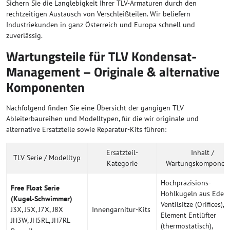
Sichern Sie die Langlebigkeit Ihrer TLV-Armaturen durch den
rechtzeitigen Austausch von Verschleißteilen. Wir beliefern
Industriekunden in ganz Österreich und Europa schnell und
zuverlässig.
Wartungsteile für TLV Kondensat-
Management – Originale & alternative
Komponenten
Nachfolgend finden Sie eine Übersicht der gängigen TLV
Ableiterbaureihen und Modelltypen, für die wir originale und
alternative Ersatzteile sowie Reparatur-Kits führen:
Ersatzteil-
Inhalt /
TLV Serie / Modelltyp
Kategorie
Wartungskomponen
Hochpräzisions-
Free Float Serie
Hohlkugeln aus Edelst
(Kugel-Schwimmer)
Ventilsitze (Orifices), X
J3X, J5X, J7X, J8X
Innengarnitur-Kits
Element Entlüfter
JH3W, JH5RL, JH7RL
(thermostatisch),