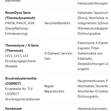
Baureihen
Gehäusedichtungen
PowerDyne Serie
Gehärtete Steuersche
(Thermodynamisch)
(Discs), Ventilsitze mit
P46SR, P46UC, A3N
Verschleißteilkits
integriertem Schmutzs
(Dampfleitungs-
Wärmeschutzkappen,
Entwässerung)
Dichtungssätze
Patentierte X-Element
Thermodyne / X-Serie
Kapseln, Filter-
(Thermisch)
X-Element Service-
Siebeinsätze aus
LV21, LV13, LX1
Sets
Edelstahl,
Druckausgeglichene
Deckeldichtungen aus
Modelle
Graphit
Druckreduzierventile
Hauptmembranen, Pil
(COSPECT)
Regler-
Ventilsätze, Steuerfed
Ersatzteile für TLV
Reparaturkits
Abscheider-Einsätze,
COSPECT
Dichtungskits
Druckregulierstationen
Kondensat-
Hebelmechanismen,