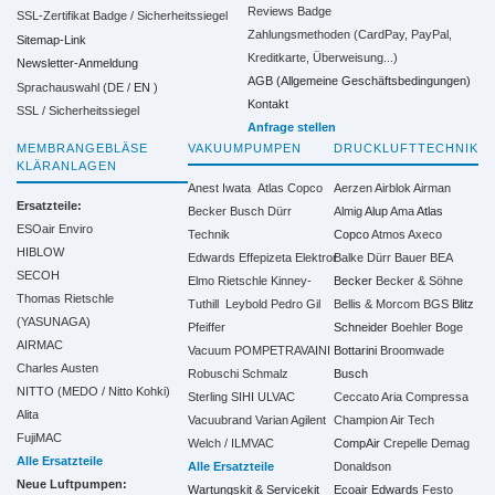
Reviews Badge
SSL-Zertifikat Badge / Sicherheitssiegel
Zahlungsmethoden (CardPay, PayPal,
Sitemap-Link
Kreditkarte, Überweisung...)
Newsletter-Anmeldung
AGB (Allgemeine Geschäftsbedingungen)
Sprachauswahl (DE /
EN
)
Kontakt
SSL / Sicherheitssiegel
Anfrage stellen
MEMBRANGEBLÄSE
VAKUUMPUMPEN
DRUCKLUFTTECHNIK
KLÄRANLAGEN
Anest Iwata
Atlas Copco
Aerzen
Airblok
Airman
Ersatzteile:
Becker
Busch
Dürr
Almig
Alup
Ama
Atlas
ESOair Enviro
Technik
Copco
Atmos
Axeco
HIBLOW
Edwards
Effepizeta
Elektror
Balke Dürr
Bauer
BEA
SECOH
Elmo Rietschle
Kinney-
Becker
Becker & Söhne
Thomas Rietschle
Tuthill
Leybold
Pedro Gil
Bellis & Morcom
BGS
Blitz
(YASUNAGA)
Pfeiffer
Schneider
Boehler
Boge
AIRMAC
Vacuum
POMPETRAVAINI
Bottarini
Broomwade
Charles Austen
Robuschi
Schmalz
Busch
NITTO (MEDO / Nitto Kohki)
Sterling SIHI
ULVAC
Ceccato Aria Compressa
Alita
Vacuubrand
Varian Agilent
Champion Air Tech
FujiMAC
Welch / ILMVAC
CompAir
Crepelle
Demag
Alle Ersatzteile
Alle Ersatzteile
Donaldson
Neue Luftpumpen:
Wartungskit & Servicekit
Ecoair
Edwards
Festo