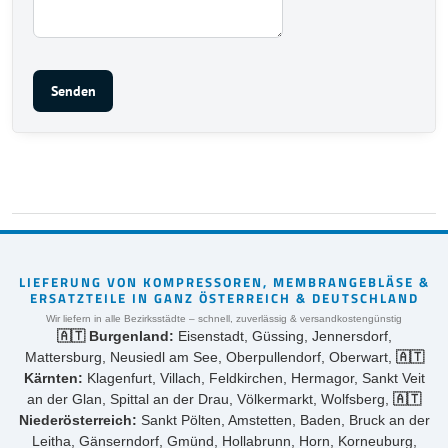
Senden
LIEFERUNG VON KOMPRESSOREN, MEMBRANGEBLÄSE &
ERSATZTEILE IN GANZ ÖSTERREICH & DEUTSCHLAND
Wir liefern in alle Bezirksstädte – schnell, zuverlässig & versandkostengünstig
🇦🇹 Burgenland:
Eisenstadt, Güssing, Jennersdorf,
Mattersburg, Neusiedl am See, Oberpullendorf, Oberwart,
🇦🇹
Kärnten:
Klagenfurt, Villach, Feldkirchen, Hermagor, Sankt Veit
an der Glan, Spittal an der Drau, Völkermarkt, Wolfsberg,
🇦🇹
Niederösterreich:
Sankt Pölten, Amstetten, Baden, Bruck an der
Leitha, Gänserndorf, Gmünd, Hollabrunn, Horn, Korneuburg,