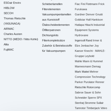
ESOair Enviro
Schieberlamellen
Fiac
Fini
Flottmann
Frick
HIBLOW
Filterelementen
Furukawa
SECOH
Vakuumpumpenlamellen
Gardner Denver
Gnutti
Thomas Rietschle
aus Kunststoff
Goldstar
Hafi
Hankison
(YASUNAGA)
Ölabscheideelementen
Hatlapa
Hitachi Industrial
AIRMAC
Ölfilterpatronen
Equipment Systems
Charles Austen
Dichtungskits
Hydrovane
NITTO (MEDO / Nitto Kohki)
Filterkomplettsätze
Ingersoll Rand
Irmer &
Alita
Zubehör & Betriebsstoffe
Elze
Jenbacher
Joy
FujiMAC
für Vakuumpumpen
Kaeser
Knecht - MAHLE-
Gruppe
Leybold
Mahle
Mann & Hummel
Mannesmann Demag
Mark
Mattei
Mehrer
Compression Technology
Parker
Purolator
Renner
Rietschle
Rotorcomp
Sabroe
Sauer & Sohn
Schneider
Sperre
SPX
Stenhøj
Stromme
Sullair
Tamrotor
Timberjack
Volvo