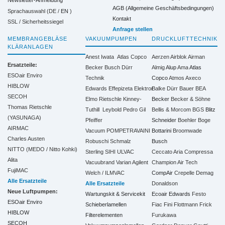
Newsletter-Anmeldung
AGB (Allgemeine Geschäftsbedingungen)
Sprachauswahl (DE /
EN
)
Kontakt
SSL / Sicherheitssiegel
Anfrage stellen
MEMBRANGEBLÄSE
VAKUUMPUMPEN
DRUCKLUFTTECHNIK
KLÄRANLAGEN
Anest Iwata
Atlas Copco
Aerzen
Airblok
Airman
Ersatzteile:
Becker
Busch
Dürr
Almig
Alup
Ama
Atlas
ESOair Enviro
Technik
Copco
Atmos
Axeco
HIBLOW
Edwards
Effepizeta
Elektror
Balke Dürr
Bauer
BEA
SECOH
Elmo Rietschle
Kinney-
Becker
Becker & Söhne
Thomas Rietschle
Tuthill
Leybold
Pedro Gil
Bellis & Morcom
BGS
Blitz
(YASUNAGA)
Pfeiffer
Schneider
Boehler
Boge
AIRMAC
Vacuum
POMPETRAVAINI
Bottarini
Broomwade
Charles Austen
Robuschi
Schmalz
Busch
NITTO (MEDO / Nitto Kohki)
Sterling SIHI
ULVAC
Ceccato Aria Compressa
Alita
Vacuubrand
Varian Agilent
Champion Air Tech
FujiMAC
Welch / ILMVAC
CompAir
Crepelle
Demag
Alle Ersatzteile
Alle Ersatzteile
Donaldson
Neue Luftpumpen:
Wartungskit & Servicekit
Ecoair
Edwards
Festo
ESOair Enviro
Schieberlamellen
Fiac
Fini
Flottmann
Frick
HIBLOW
Filterelementen
Furukawa
SECOH