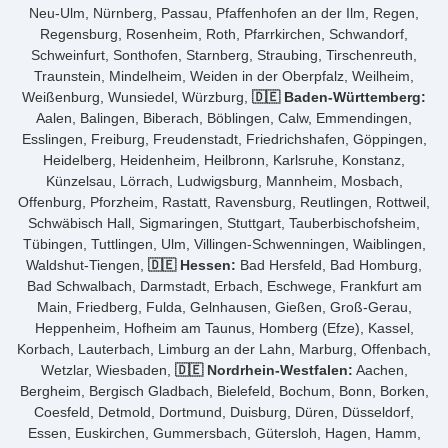
Neu-Ulm, Nürnberg, Passau, Pfaffenhofen an der Ilm, Regen,
Regensburg, Rosenheim, Roth, Pfarrkirchen, Schwandorf,
Schweinfurt, Sonthofen, Starnberg, Straubing, Tirschenreuth,
Traunstein, Mindelheim, Weiden in der Oberpfalz, Weilheim,
Weißenburg, Wunsiedel, Würzburg,
🇩🇪 Baden-Württemberg:
Aalen, Balingen, Biberach, Böblingen, Calw, Emmendingen,
Esslingen, Freiburg, Freudenstadt, Friedrichshafen, Göppingen,
Heidelberg, Heidenheim, Heilbronn, Karlsruhe, Konstanz,
Künzelsau, Lörrach, Ludwigsburg, Mannheim, Mosbach,
Offenburg, Pforzheim, Rastatt, Ravensburg, Reutlingen, Rottweil,
Schwäbisch Hall, Sigmaringen, Stuttgart, Tauberbischofsheim,
Tübingen, Tuttlingen, Ulm, Villingen-Schwenningen, Waiblingen,
Waldshut-Tiengen,
🇩🇪 Hessen:
Bad Hersfeld, Bad Homburg,
Bad Schwalbach, Darmstadt, Erbach, Eschwege, Frankfurt am
Main, Friedberg, Fulda, Gelnhausen, Gießen, Groß-Gerau,
Heppenheim, Hofheim am Taunus, Homberg (Efze), Kassel,
Korbach, Lauterbach, Limburg an der Lahn, Marburg, Offenbach,
Wetzlar, Wiesbaden,
🇩🇪 Nordrhein-Westfalen:
Aachen,
Bergheim, Bergisch Gladbach, Bielefeld, Bochum, Bonn, Borken,
Coesfeld, Detmold, Dortmund, Duisburg, Düren, Düsseldorf,
Essen, Euskirchen, Gummersbach, Gütersloh, Hagen, Hamm,