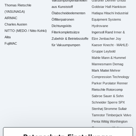
Vakuumpumpenlamellen
Gardner Denver
Gnutti
Thomas Rietschle
aus Kunststoff
Goldstar
Hafi
Hankison
(YASUNAGA)
Ölabscheideelementen
Hatlapa
Hitachi Industrial
AIRMAC
Ölfilterpatronen
Equipment Systems
Charles Austen
Dichtungskits
Hydrovane
NITTO (MEDO / Nitto Kohki)
Filterkomplettsätze
Ingersoll Rand
Irmer &
Alita
Zubehör & Betriebsstoffe
Elze
Jenbacher
Joy
FujiMAC
für Vakuumpumpen
Kaeser
Knecht - MAHLE-
Gruppe
Leybold
Mahle
Mann & Hummel
Mannesmann Demag
Mark
Mattei
Mehrer
Compression Technology
Parker
Purolator
Renner
Rietschle
Rotorcomp
Sabroe
Sauer & Sohn
Schneider
Sperre
SPX
Stenhøj
Stromme
Sullair
Tamrotor
Timberjack
Volvo
Penta
Wittig
Worthington
Creyssensac
York
Alle Ersatzteile