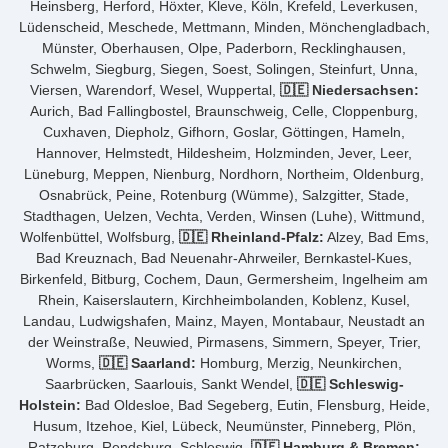
Heinsberg, Herford, Höxter, Kleve, Köln, Krefeld, Leverkusen,
Lüdenscheid, Meschede, Mettmann, Minden, Mönchengladbach,
Münster, Oberhausen, Olpe, Paderborn, Recklinghausen,
Schwelm, Siegburg, Siegen, Soest, Solingen, Steinfurt, Unna,
Viersen, Warendorf, Wesel, Wuppertal,
🇩🇪 Niedersachsen:
Aurich, Bad Fallingbostel, Braunschweig, Celle, Cloppenburg,
Cuxhaven, Diepholz, Gifhorn, Goslar, Göttingen, Hameln,
Hannover, Helmstedt, Hildesheim, Holzminden, Jever, Leer,
Lüneburg, Meppen, Nienburg, Nordhorn, Northeim, Oldenburg,
Osnabrück, Peine, Rotenburg (Wümme), Salzgitter, Stade,
Stadthagen, Uelzen, Vechta, Verden, Winsen (Luhe), Wittmund,
Wolfenbüttel, Wolfsburg,
🇩🇪 Rheinland-Pfalz:
Alzey, Bad Ems,
Bad Kreuznach, Bad Neuenahr-Ahrweiler, Bernkastel-Kues,
Birkenfeld, Bitburg, Cochem, Daun, Germersheim, Ingelheim am
Rhein, Kaiserslautern, Kirchheimbolanden, Koblenz, Kusel,
Landau, Ludwigshafen, Mainz, Mayen, Montabaur, Neustadt an
der Weinstraße, Neuwied, Pirmasens, Simmern, Speyer, Trier,
Worms,
🇩🇪 Saarland:
Homburg, Merzig, Neunkirchen,
Saarbrücken, Saarlouis, Sankt Wendel,
🇩🇪 Schleswig-
Holstein:
Bad Oldesloe, Bad Segeberg, Eutin, Flensburg, Heide,
Husum, Itzehoe, Kiel, Lübeck, Neumünster, Pinneberg, Plön,
Ratzeburg, Rendsburg, Schleswig,
🇩🇪 Hamburg & Bremen: