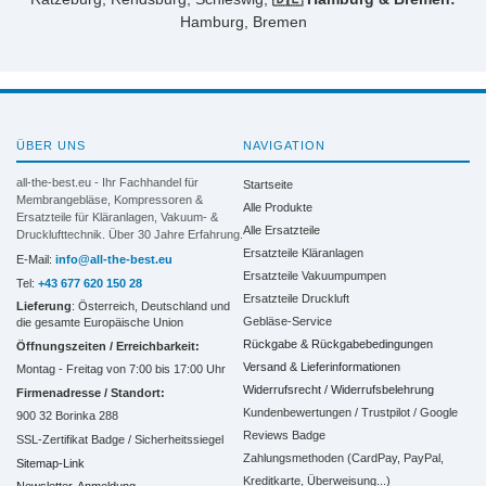
Hamburg, Bremen
ÜBER UNS
NAVIGATION
all-the-best.eu - Ihr Fachhandel für
Startseite
Membrangebläse, Kompressoren &
Alle Produkte
Ersatzteile für Kläranlagen, Vakuum- &
Alle Ersatzteile
Drucklufttechnik. Über 30 Jahre Erfahrung.
Ersatzteile Kläranlagen
E-Mail:
info@all-the-best.eu
Ersatzteile Vakuumpumpen
Tel:
+43 677 620 150 28
Ersatzteile Druckluft
Lieferung
: Österreich, Deutschland und
Gebläse-Service
die gesamte Europäische Union
Rückgabe & Rückgabebedingungen
Öffnungszeiten / Erreichbarkeit:
Versand & Lieferinformationen
Montag - Freitag von 7:00 bis 17:00 Uhr
Widerrufsrecht / Widerrufsbelehrung
Firmenadresse / Standort:
Kundenbewertungen / Trustpilot / Google
900 32 Borinka 288
Reviews Badge
SSL-Zertifikat Badge / Sicherheitssiegel
Zahlungsmethoden (CardPay, PayPal,
Sitemap-Link
Kreditkarte, Überweisung...)