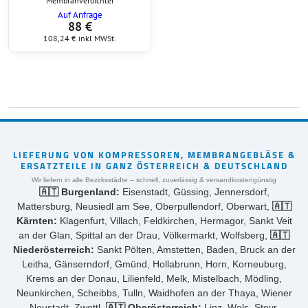
Membranverdichter
Auf Anfrage
88 €
108,24 €
inkl MWSt.
LIEFERUNG VON KOMPRESSOREN, MEMBRANGEBLÄSE &
ERSATZTEILE IN GANZ ÖSTERREICH & DEUTSCHLAND
Wir liefern in alle Bezirksstädte – schnell, zuverlässig & versandkostengünstig
🇦🇹 Burgenland:
Eisenstadt, Güssing, Jennersdorf,
Mattersburg, Neusiedl am See, Oberpullendorf, Oberwart,
🇦🇹
Kärnten:
Klagenfurt, Villach, Feldkirchen, Hermagor, Sankt Veit
an der Glan, Spittal an der Drau, Völkermarkt, Wolfsberg,
🇦🇹
Niederösterreich:
Sankt Pölten, Amstetten, Baden, Bruck an der
Leitha, Gänserndorf, Gmünd, Hollabrunn, Horn, Korneuburg,
Krems an der Donau, Lilienfeld, Melk, Mistelbach, Mödling,
Neunkirchen, Scheibbs, Tulln, Waidhofen an der Thaya, Wiener
Neustadt, Zwettl,
🇦🇹 Oberösterreich:
Linz, Wels, Steyr,