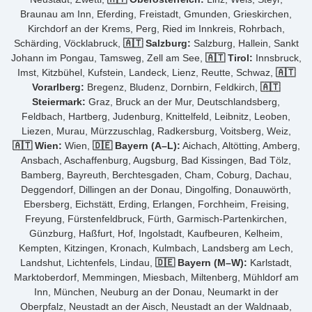
Braunau am Inn, Eferding, Freistadt, Gmunden, Grieskirchen,
Kirchdorf an der Krems, Perg, Ried im Innkreis, Rohrbach,
Schärding, Vöcklabruck,
🇦🇹 Salzburg:
Salzburg, Hallein, Sankt
Johann im Pongau, Tamsweg, Zell am See,
🇦🇹 Tirol:
Innsbruck,
Imst, Kitzbühel, Kufstein, Landeck, Lienz, Reutte, Schwaz,
🇦🇹
Vorarlberg:
Bregenz, Bludenz, Dornbirn, Feldkirch,
🇦🇹
Steiermark:
Graz, Bruck an der Mur, Deutschlandsberg,
Feldbach, Hartberg, Judenburg, Knittelfeld, Leibnitz, Leoben,
Liezen, Murau, Mürzzuschlag, Radkersburg, Voitsberg, Weiz,
🇦🇹 Wien:
Wien,
🇩🇪 Bayern (A–L):
Aichach, Altötting, Amberg,
Ansbach, Aschaffenburg, Augsburg, Bad Kissingen, Bad Tölz,
Bamberg, Bayreuth, Berchtesgaden, Cham, Coburg, Dachau,
Deggendorf, Dillingen an der Donau, Dingolfing, Donauwörth,
Ebersberg, Eichstätt, Erding, Erlangen, Forchheim, Freising,
Freyung, Fürstenfeldbruck, Fürth, Garmisch-Partenkirchen,
Günzburg, Haßfurt, Hof, Ingolstadt, Kaufbeuren, Kelheim,
Kempten, Kitzingen, Kronach, Kulmbach, Landsberg am Lech,
Landshut, Lichtenfels, Lindau,
🇩🇪 Bayern (M–W):
Karlstadt,
Marktoberdorf, Memmingen, Miesbach, Miltenberg, Mühldorf am
Inn, München, Neuburg an der Donau, Neumarkt in der
Oberpfalz, Neustadt an der Aisch, Neustadt an der Waldnaab,