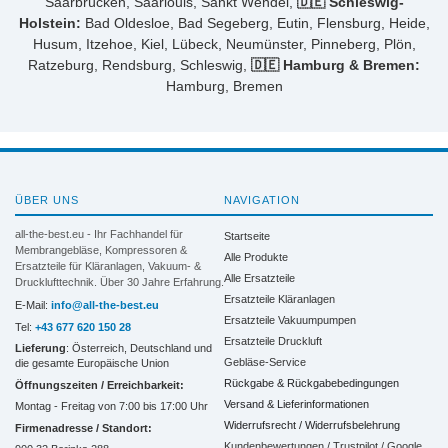
Saarbrücken, Saarlouis, Sankt Wendel,
🇩🇪 Schleswig-
Holstein:
Bad Oldesloe, Bad Segeberg, Eutin, Flensburg, Heide,
Husum, Itzehoe, Kiel, Lübeck, Neumünster, Pinneberg, Plön,
Ratzeburg, Rendsburg, Schleswig,
🇩🇪 Hamburg & Bremen:
Hamburg, Bremen
ÜBER UNS
NAVIGATION
all-the-best.eu - Ihr Fachhandel für
Startseite
Membrangebläse, Kompressoren &
Alle Produkte
Ersatzteile für Kläranlagen, Vakuum- &
Alle Ersatzteile
Drucklufttechnik. Über 30 Jahre Erfahrung.
Ersatzteile Kläranlagen
E-Mail:
info@all-the-best.eu
Ersatzteile Vakuumpumpen
Tel:
+43 677 620 150 28
Ersatzteile Druckluft
Lieferung
: Österreich, Deutschland und
Gebläse-Service
die gesamte Europäische Union
Rückgabe & Rückgabebedingungen
Öffnungszeiten / Erreichbarkeit:
Versand & Lieferinformationen
Montag - Freitag von 7:00 bis 17:00 Uhr
Widerrufsrecht / Widerrufsbelehrung
Firmenadresse / Standort:
Kundenbewertungen / Trustpilot / Google