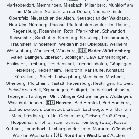
Marktoberdorf, Memmingen, Miesbach, Miltenberg, Mühldorf am
Inn, München, Neuburg an der Donau, Neumarkt in der
Oberpfalz, Neustadt an der Aisch, Neustadt an der Waldnaab,
Neu-Ulm, Nürnberg, Passau, Pfaffenhofen an der Ilm, Regen,
Regensburg, Rosenheim, Roth, Pfarrkirchen, Schwandorf,
Schweinfurt, Sonthofen, Starnberg, Straubing, Tirschenreuth,
Traunstein, Mindelheim, Weiden in der Oberpfalz, Weilheim,
Weißenburg, Wunsiedel, Würzburg,
🇩🇪 Baden-Württemberg:
Aalen, Balingen, Biberach, Böblingen, Calw, Emmendingen,
Esslingen, Freiburg, Freudenstadt, Friedrichshafen, Göppingen,
Heidelberg, Heidenheim, Heilbronn, Karlsruhe, Konstanz,
Künzelsau, Lörrach, Ludwigsburg, Mannheim, Mosbach,
Offenburg, Pforzheim, Rastatt, Ravensburg, Reutlingen, Rottweil,
Schwäbisch Hall, Sigmaringen, Stuttgart, Tauberbischofsheim,
Tübingen, Tuttlingen, Ulm, Villingen-Schwenningen, Waiblingen,
Waldshut-Tiengen,
🇩🇪 Hessen:
Bad Hersfeld, Bad Homburg,
Bad Schwalbach, Darmstadt, Erbach, Eschwege, Frankfurt am
Main, Friedberg, Fulda, Gelnhausen, Gießen, Groß-Gerau,
Heppenheim, Hofheim am Taunus, Homberg (Efze), Kassel,
Korbach, Lauterbach, Limburg an der Lahn, Marburg, Offenbach,
Wetzlar, Wiesbaden,
🇩🇪 Nordrhein-Westfalen:
Aachen,