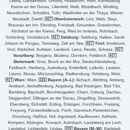
Leitha, Gänserndorf, Gmünd, Hollabrunn, Horn, Korneuburg,
Krems an der Donau, Lilienfeld, Melk, Mistelbach, Mödling,
Neunkirchen, Scheibbs, Tulln, Waidhofen an der Thaya, Wiener
Neustadt, Zwettl,
🇦🇹 Oberösterreich:
Linz, Wels, Steyr,
Braunau am Inn, Eferding, Freistadt, Gmunden, Grieskirchen,
Kirchdorf an der Krems, Perg, Ried im Innkreis, Rohrbach,
Schärding, Vöcklabruck,
🇦🇹 Salzburg:
Salzburg, Hallein, Sankt
Johann im Pongau, Tamsweg, Zell am See,
🇦🇹 Tirol:
Innsbruck,
Imst, Kitzbühel, Kufstein, Landeck, Lienz, Reutte, Schwaz,
🇦🇹
Vorarlberg:
Bregenz, Bludenz, Dornbirn, Feldkirch,
🇦🇹
Steiermark:
Graz, Bruck an der Mur, Deutschlandsberg,
Feldbach, Hartberg, Judenburg, Knittelfeld, Leibnitz, Leoben,
Liezen, Murau, Mürzzuschlag, Radkersburg, Voitsberg, Weiz,
🇦🇹 Wien:
Wien,
🇩🇪 Bayern (A–L):
Aichach, Altötting, Amberg,
Ansbach, Aschaffenburg, Augsburg, Bad Kissingen, Bad Tölz,
Bamberg, Bayreuth, Berchtesgaden, Cham, Coburg, Dachau,
Deggendorf, Dillingen an der Donau, Dingolfing, Donauwörth,
Ebersberg, Eichstätt, Erding, Erlangen, Forchheim, Freising,
Freyung, Fürstenfeldbruck, Fürth, Garmisch-Partenkirchen,
Günzburg, Haßfurt, Hof, Ingolstadt, Kaufbeuren, Kelheim,
Kempten, Kitzingen, Kronach, Kulmbach, Landsberg am Lech,
Landshut, Lichtenfels, Lindau,
🇩🇪 Bayern (M–W):
Karlstadt,