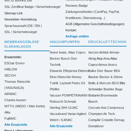
900 32 Borinka 288
Reviews Badge
SSL-Zertifikat Badge / Sicherheitssiegel
Zahlungsmethoden (CardPay, PayPal,
Sitemap-Link
Kreditkarte, Überweisung...)
Newsletter-Anmeldung
AGB (Allgemeine Geschäftsbedingungen)
Sprachauswahl (DE /
EN
)
Kontakt
SSL / Sicherheitssiegel
Anfrage stellen
MEMBRANGEBLÄSE
VAKUUMPUMPEN
DRUCKLUFTTECHNIK
KLÄRANLAGEN
Anest Iwata
Atlas Copco
Aerzen
Airblok
Airman
Ersatzteile:
Becker
Busch
Dürr
Almig
Alup
Ama
Atlas
ESOair Enviro
Technik
Copco
Atmos
Axeco
HIBLOW
Edwards
Effepizeta
Elektror
Balke Dürr
Bauer
BEA
SECOH
Elmo Rietschle
Kinney-
Becker
Becker & Söhne
Thomas Rietschle
Tuthill
Leybold
Pedro Gil
Bellis & Morcom
BGS
Blitz
(YASUNAGA)
Pfeiffer
Schneider
Boehler
Boge
AIRMAC
Vacuum
POMPETRAVAINI
Bottarini
Broomwade
Charles Austen
Robuschi
Schmalz
Busch
NITTO (MEDO / Nitto Kohki)
Sterling SIHI
ULVAC
Ceccato Aria Compressa
Alita
Vacuubrand
Varian Agilent
Champion Air Tech
FujiMAC
Welch / ILMVAC
CompAir
Crepelle
Demag
Alle Ersatzteile
Alle Ersatzteile
Donaldson
Neue Luftpumpen: