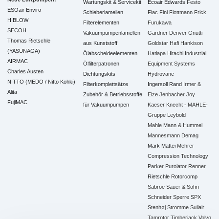
Wartungskit & Servicekit
Ecoair
Edwards
Festo
ESOair Enviro
Schieberlamellen
Fiac
Fini
Flottmann
Frick
HIBLOW
Filterelementen
Furukawa
SECOH
Vakuumpumpenlamellen
Gardner Denver
Gnutti
Thomas Rietschle
aus Kunststoff
Goldstar
Hafi
Hankison
(YASUNAGA)
Ölabscheideelementen
Hatlapa
Hitachi Industrial
AIRMAC
Ölfilterpatronen
Equipment Systems
Charles Austen
Dichtungskits
Hydrovane
NITTO (MEDO / Nitto Kohki)
Filterkomplettsätze
Ingersoll Rand
Irmer &
Alita
Zubehör & Betriebsstoffe
Elze
Jenbacher
Joy
FujiMAC
für Vakuumpumpen
Kaeser
Knecht - MAHLE-
Gruppe
Leybold
Mahle
Mann & Hummel
Mannesmann Demag
Mark
Mattei
Mehrer
Compression Technology
Parker
Purolator
Renner
Rietschle
Rotorcomp
Sabroe
Sauer & Sohn
Schneider
Sperre
SPX
Stenhøj
Stromme
Sullair
Tamrotor
Timberjack
Volvo