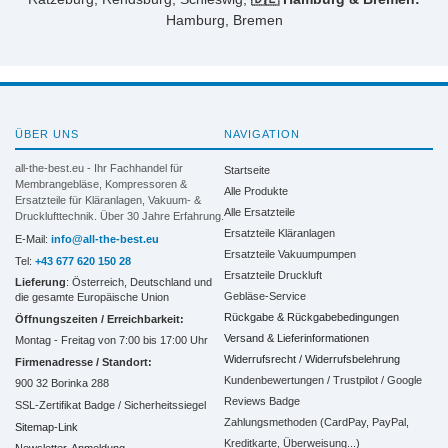
Hamburg, Bremen
ÜBER UNS
NAVIGATION
all-the-best.eu - Ihr Fachhandel für
Startseite
Membrangebläse, Kompressoren &
Alle Produkte
Ersatzteile für Kläranlagen, Vakuum- &
Alle Ersatzteile
Drucklufttechnik. Über 30 Jahre Erfahrung.
Ersatzteile Kläranlagen
E-Mail:
info@all-the-best.eu
Ersatzteile Vakuumpumpen
Tel:
+43 677 620 150 28
Ersatzteile Druckluft
Lieferung
: Österreich, Deutschland und
Gebläse-Service
die gesamte Europäische Union
Rückgabe & Rückgabebedingungen
Öffnungszeiten / Erreichbarkeit:
Versand & Lieferinformationen
Montag - Freitag von 7:00 bis 17:00 Uhr
Widerrufsrecht / Widerrufsbelehrung
Firmenadresse / Standort:
Kundenbewertungen / Trustpilot / Google
900 32 Borinka 288
Reviews Badge
SSL-Zertifikat Badge / Sicherheitssiegel
Zahlungsmethoden (CardPay, PayPal,
Sitemap-Link
Kreditkarte, Überweisung...)