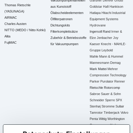
Vakuumpumpenlamellen
Gardner Denver
Gnutti
Thomas Rietschle
aus Kunststoff
Goldstar
Hafi
Hankison
(YASUNAGA)
Ölabscheideelementen
Hatlapa
Hitachi Industrial
AIRMAC
Ölfilterpatronen
Equipment Systems
Charles Austen
Dichtungskits
Hydrovane
NITTO (MEDO / Nitto Kohki)
Filterkomplettsätze
Ingersoll Rand
Irmer &
Alita
Zubehör & Betriebsstoffe
Elze
Jenbacher
Joy
FujiMAC
für Vakuumpumpen
Kaeser
Knecht - MAHLE-
Gruppe
Leybold
Mahle
Mann & Hummel
Mannesmann Demag
Mark
Mattei
Mehrer
Compression Technology
Parker
Purolator
Renner
Rietschle
Rotorcomp
Sabroe
Sauer & Sohn
Schneider
Sperre
SPX
Stenhøj
Stromme
Sullair
Tamrotor
Timberjack
Volvo
Penta
Wittig
Worthington
Creyssensac
York
Alle Ersatzteile