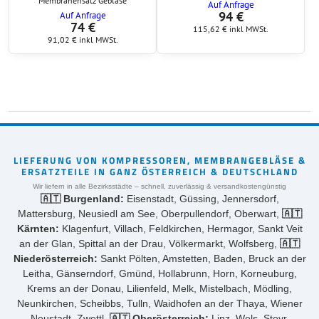
Membranensatz Gebläse
Auf Anfrage
94 €
Auf Anfrage
74 €
115,62 €
inkl MWSt.
91,02 €
inkl MWSt.
LIEFERUNG VON KOMPRESSOREN, MEMBRANGEBLÄSE &
ERSATZTEILE IN GANZ ÖSTERREICH & DEUTSCHLAND
Wir liefern in alle Bezirksstädte – schnell, zuverlässig & versandkostengünstig
🇦🇹 Burgenland:
Eisenstadt, Güssing, Jennersdorf,
Mattersburg, Neusiedl am See, Oberpullendorf, Oberwart,
🇦🇹
Kärnten:
Klagenfurt, Villach, Feldkirchen, Hermagor, Sankt Veit
an der Glan, Spittal an der Drau, Völkermarkt, Wolfsberg,
🇦🇹
Niederösterreich:
Sankt Pölten, Amstetten, Baden, Bruck an der
Leitha, Gänserndorf, Gmünd, Hollabrunn, Horn, Korneuburg,
Krems an der Donau, Lilienfeld, Melk, Mistelbach, Mödling,
Neunkirchen, Scheibbs, Tulln, Waidhofen an der Thaya, Wiener
Neustadt, Zwettl,
🇦🇹 Oberösterreich:
Linz, Wels, Steyr,