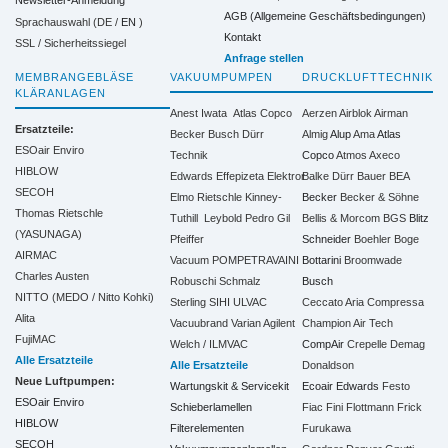
Newsletter-Anmeldung
AGB (Allgemeine Geschäftsbedingungen)
Sprachauswahl (DE /
EN
)
Kontakt
SSL / Sicherheitssiegel
Anfrage stellen
MEMBRANGEBLÄSE
VAKUUMPUMPEN
DRUCKLUFTTECHNIK
KLÄRANLAGEN
Anest Iwata
Atlas Copco
Aerzen
Airblok
Airman
Ersatzteile:
Becker
Busch
Dürr
Almig
Alup
Ama
Atlas
ESOair Enviro
Technik
Copco
Atmos
Axeco
HIBLOW
Edwards
Effepizeta
Elektror
Balke Dürr
Bauer
BEA
SECOH
Elmo Rietschle
Kinney-
Becker
Becker & Söhne
Thomas Rietschle
Tuthill
Leybold
Pedro Gil
Bellis & Morcom
BGS
Blitz
(YASUNAGA)
Pfeiffer
Schneider
Boehler
Boge
AIRMAC
Vacuum
POMPETRAVAINI
Bottarini
Broomwade
Charles Austen
Robuschi
Schmalz
Busch
NITTO (MEDO / Nitto Kohki)
Sterling SIHI
ULVAC
Ceccato Aria Compressa
Alita
Vacuubrand
Varian Agilent
Champion Air Tech
FujiMAC
Welch / ILMVAC
CompAir
Crepelle
Demag
Alle Ersatzteile
Alle Ersatzteile
Donaldson
Neue Luftpumpen:
Wartungskit & Servicekit
Ecoair
Edwards
Festo
ESOair Enviro
Schieberlamellen
Fiac
Fini
Flottmann
Frick
HIBLOW
Filterelementen
Furukawa
SECOH