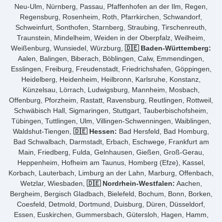
Neu-Ulm, Nürnberg, Passau, Pfaffenhofen an der Ilm, Regen,
Regensburg, Rosenheim, Roth, Pfarrkirchen, Schwandorf,
Schweinfurt, Sonthofen, Starnberg, Straubing, Tirschenreuth,
Traunstein, Mindelheim, Weiden in der Oberpfalz, Weilheim,
Weißenburg, Wunsiedel, Würzburg,
🇩🇪 Baden-Württemberg:
Aalen, Balingen, Biberach, Böblingen, Calw, Emmendingen,
Esslingen, Freiburg, Freudenstadt, Friedrichshafen, Göppingen,
Heidelberg, Heidenheim, Heilbronn, Karlsruhe, Konstanz,
Künzelsau, Lörrach, Ludwigsburg, Mannheim, Mosbach,
Offenburg, Pforzheim, Rastatt, Ravensburg, Reutlingen, Rottweil,
Schwäbisch Hall, Sigmaringen, Stuttgart, Tauberbischofsheim,
Tübingen, Tuttlingen, Ulm, Villingen-Schwenningen, Waiblingen,
Waldshut-Tiengen,
🇩🇪 Hessen:
Bad Hersfeld, Bad Homburg,
Bad Schwalbach, Darmstadt, Erbach, Eschwege, Frankfurt am
Main, Friedberg, Fulda, Gelnhausen, Gießen, Groß-Gerau,
Heppenheim, Hofheim am Taunus, Homberg (Efze), Kassel,
Korbach, Lauterbach, Limburg an der Lahn, Marburg, Offenbach,
Wetzlar, Wiesbaden,
🇩🇪 Nordrhein-Westfalen:
Aachen,
Bergheim, Bergisch Gladbach, Bielefeld, Bochum, Bonn, Borken,
Coesfeld, Detmold, Dortmund, Duisburg, Düren, Düsseldorf,
Essen, Euskirchen, Gummersbach, Gütersloh, Hagen, Hamm,