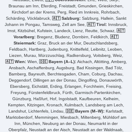
Braunau am Inn, Eferding, Freistadt, Gmunden, Grieskirchen,
Kirchdorf an der Krems, Perg, Ried im Innkreis, Rohrbach,
Schärding, Vöcklabruck,
🇦🇹 Salzburg:
Salzburg, Hallein, Sankt
Johann im Pongau, Tamsweg, Zell am See,
🇦🇹 Tirol:
Innsbruck,
Imst, Kitzbühel, Kufstein, Landeck, Lienz, Reutte, Schwaz,
🇦🇹
Vorarlberg:
Bregenz, Bludenz, Dornbirn, Feldkirch,
🇦🇹
Steiermark:
Graz, Bruck an der Mur, Deutschlandsberg,
Feldbach, Hartberg, Judenburg, Knittelfeld, Leibnitz, Leoben,
Liezen, Murau, Mürzzuschlag, Radkersburg, Voitsberg, Weiz,
🇦🇹 Wien:
Wien,
🇩🇪 Bayern (A–L):
Aichach, Altötting, Amberg,
Ansbach, Aschaffenburg, Augsburg, Bad Kissingen, Bad Tölz,
Bamberg, Bayreuth, Berchtesgaden, Cham, Coburg, Dachau,
Deggendorf, Dillingen an der Donau, Dingolfing, Donauwörth,
Ebersberg, Eichstätt, Erding, Erlangen, Forchheim, Freising,
Freyung, Fürstenfeldbruck, Fürth, Garmisch-Partenkirchen,
Günzburg, Haßfurt, Hof, Ingolstadt, Kaufbeuren, Kelheim,
Kempten, Kitzingen, Kronach, Kulmbach, Landsberg am Lech,
Landshut, Lichtenfels, Lindau,
🇩🇪 Bayern (M–W):
Karlstadt,
Marktoberdorf, Memmingen, Miesbach, Miltenberg, Mühldorf am
Inn, München, Neuburg an der Donau, Neumarkt in der
Oberpfalz, Neustadt an der Aisch, Neustadt an der Waldnaab,