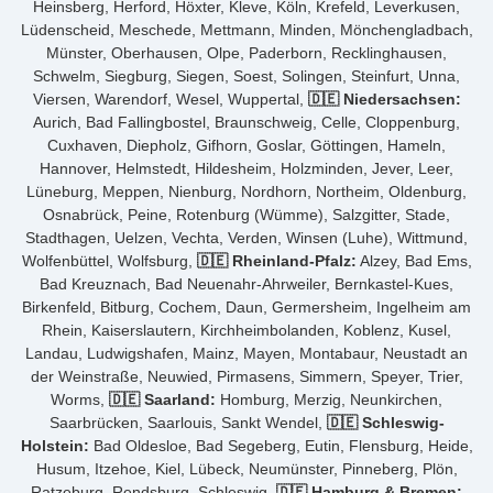
Heinsberg, Herford, Höxter, Kleve, Köln, Krefeld, Leverkusen,
Lüdenscheid, Meschede, Mettmann, Minden, Mönchengladbach,
Münster, Oberhausen, Olpe, Paderborn, Recklinghausen,
Schwelm, Siegburg, Siegen, Soest, Solingen, Steinfurt, Unna,
Viersen, Warendorf, Wesel, Wuppertal,
🇩🇪 Niedersachsen:
Aurich, Bad Fallingbostel, Braunschweig, Celle, Cloppenburg,
Cuxhaven, Diepholz, Gifhorn, Goslar, Göttingen, Hameln,
Hannover, Helmstedt, Hildesheim, Holzminden, Jever, Leer,
Lüneburg, Meppen, Nienburg, Nordhorn, Northeim, Oldenburg,
Osnabrück, Peine, Rotenburg (Wümme), Salzgitter, Stade,
Stadthagen, Uelzen, Vechta, Verden, Winsen (Luhe), Wittmund,
Wolfenbüttel, Wolfsburg,
🇩🇪 Rheinland-Pfalz:
Alzey, Bad Ems,
Bad Kreuznach, Bad Neuenahr-Ahrweiler, Bernkastel-Kues,
Birkenfeld, Bitburg, Cochem, Daun, Germersheim, Ingelheim am
Rhein, Kaiserslautern, Kirchheimbolanden, Koblenz, Kusel,
Landau, Ludwigshafen, Mainz, Mayen, Montabaur, Neustadt an
der Weinstraße, Neuwied, Pirmasens, Simmern, Speyer, Trier,
Worms,
🇩🇪 Saarland:
Homburg, Merzig, Neunkirchen,
Saarbrücken, Saarlouis, Sankt Wendel,
🇩🇪 Schleswig-
Holstein:
Bad Oldesloe, Bad Segeberg, Eutin, Flensburg, Heide,
Husum, Itzehoe, Kiel, Lübeck, Neumünster, Pinneberg, Plön,
Ratzeburg, Rendsburg, Schleswig,
🇩🇪 Hamburg & Bremen: