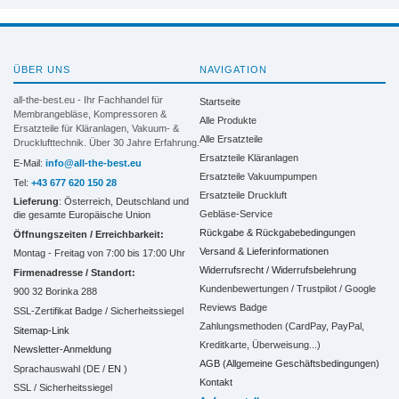
ÜBER UNS
NAVIGATION
all-the-best.eu - Ihr Fachhandel für
Startseite
Membrangebläse, Kompressoren &
Alle Produkte
Ersatzteile für Kläranlagen, Vakuum- &
Alle Ersatzteile
Drucklufttechnik. Über 30 Jahre Erfahrung.
Ersatzteile Kläranlagen
E-Mail:
info@all-the-best.eu
Ersatzteile Vakuumpumpen
Tel:
+43 677 620 150 28
Ersatzteile Druckluft
Lieferung
: Österreich, Deutschland und
Gebläse-Service
die gesamte Europäische Union
Rückgabe & Rückgabebedingungen
Öffnungszeiten / Erreichbarkeit:
Versand & Lieferinformationen
Montag - Freitag von 7:00 bis 17:00 Uhr
Widerrufsrecht / Widerrufsbelehrung
Firmenadresse / Standort:
Kundenbewertungen / Trustpilot / Google
900 32 Borinka 288
Reviews Badge
SSL-Zertifikat Badge / Sicherheitssiegel
Zahlungsmethoden (CardPay, PayPal,
Sitemap-Link
Kreditkarte, Überweisung...)
Newsletter-Anmeldung
AGB (Allgemeine Geschäftsbedingungen)
Sprachauswahl (DE /
EN
)
Kontakt
SSL / Sicherheitssiegel