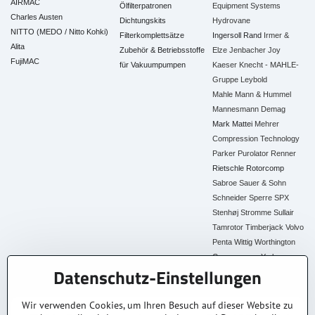
AIRMAC
Ölfilterpatronen
Equipment Systems
Charles Austen
Dichtungskits
Hydrovane
NITTO (MEDO / Nitto Kohki)
Filterkomplettsätze
Ingersoll Rand
Irmer &
Alita
Zubehör & Betriebsstoffe
Elze
Jenbacher
Joy
FujiMAC
für Vakuumpumpen
Kaeser
Knecht - MAHLE-
Gruppe
Leybold
Mahle
Mann & Hummel
Mannesmann Demag
Mark
Mattei
Mehrer
Compression Technology
Parker
Purolator
Renner
Rietschle
Rotorcomp
Sabroe
Sauer & Sohn
Schneider
Sperre
SPX
Stenhøj
Stromme
Sullair
Tamrotor
Timberjack
Volvo
Penta
Wittig
Worthington
Creyssensac
York
Datenschutz-Einstellungen
Alle Ersatzteile
Wir verwenden Cookies, um Ihren Besuch auf dieser Website zu