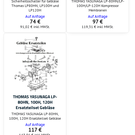
Sicherheitsschalter für Gebläse
THOMAS YASUNAGA LP-80HN/LP-
Thomas LP80HN, LP100H und
100H/LP-120H Kompressor
LP120H
Membranen
Auf Anfrage
Auf Anfrage
74 €
97 €
91,02 €
inkl MWSt.
119,31 €
inkl MWSt.
THOMAS YASUNAGA LP-
80HN, 100H, 120H
Ersatzteilset Gebläse
THOMAS YASUNAGA LP-80HN,
100H, 120H Ersatzteilset Gebläse
Auf Anfrage
117 €
143,91 €
inkl MWSt.