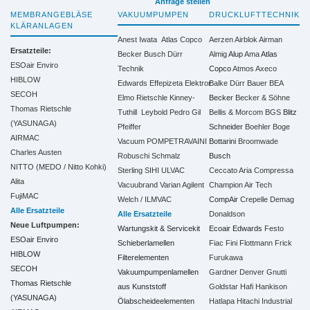
Anfrage stellen
MEMBRANGEBLÄSE
VAKUUMPUMPEN
DRUCKLUFTTECHNIK
KLÄRANLAGEN
Anest Iwata
Atlas Copco
Aerzen
Airblok
Airman
Ersatzteile:
Becker
Busch
Dürr
Almig
Alup
Ama
Atlas
ESOair Enviro
Technik
Copco
Atmos
Axeco
HIBLOW
Edwards
Effepizeta
Elektror
Balke Dürr
Bauer
BEA
SECOH
Elmo Rietschle
Kinney-
Becker
Becker & Söhne
Thomas Rietschle
Tuthill
Leybold
Pedro Gil
Bellis & Morcom
BGS
Blitz
(YASUNAGA)
Pfeiffer
Schneider
Boehler
Boge
AIRMAC
Vacuum
POMPETRAVAINI
Bottarini
Broomwade
Charles Austen
Robuschi
Schmalz
Busch
NITTO (MEDO / Nitto Kohki)
Sterling SIHI
ULVAC
Ceccato Aria Compressa
Alita
Vacuubrand
Varian Agilent
Champion Air Tech
FujiMAC
Welch / ILMVAC
CompAir
Crepelle
Demag
Alle Ersatzteile
Alle Ersatzteile
Donaldson
Neue Luftpumpen:
Wartungskit & Servicekit
Ecoair
Edwards
Festo
ESOair Enviro
Schieberlamellen
Fiac
Fini
Flottmann
Frick
HIBLOW
Filterelementen
Furukawa
SECOH
Vakuumpumpenlamellen
Gardner Denver
Gnutti
Thomas Rietschle
aus Kunststoff
Goldstar
Hafi
Hankison
(YASUNAGA)
Ölabscheideelementen
Hatlapa
Hitachi Industrial