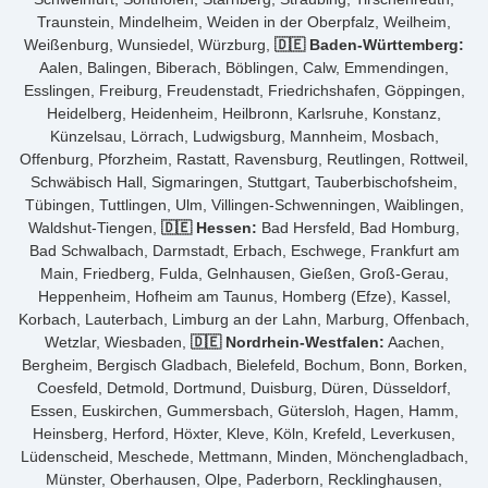
Traunstein, Mindelheim, Weiden in der Oberpfalz, Weilheim,
Weißenburg, Wunsiedel, Würzburg,
🇩🇪 Baden-Württemberg:
Aalen, Balingen, Biberach, Böblingen, Calw, Emmendingen,
Esslingen, Freiburg, Freudenstadt, Friedrichshafen, Göppingen,
Heidelberg, Heidenheim, Heilbronn, Karlsruhe, Konstanz,
Künzelsau, Lörrach, Ludwigsburg, Mannheim, Mosbach,
Offenburg, Pforzheim, Rastatt, Ravensburg, Reutlingen, Rottweil,
Schwäbisch Hall, Sigmaringen, Stuttgart, Tauberbischofsheim,
Tübingen, Tuttlingen, Ulm, Villingen-Schwenningen, Waiblingen,
Waldshut-Tiengen,
🇩🇪 Hessen:
Bad Hersfeld, Bad Homburg,
Bad Schwalbach, Darmstadt, Erbach, Eschwege, Frankfurt am
Main, Friedberg, Fulda, Gelnhausen, Gießen, Groß-Gerau,
Heppenheim, Hofheim am Taunus, Homberg (Efze), Kassel,
Korbach, Lauterbach, Limburg an der Lahn, Marburg, Offenbach,
Wetzlar, Wiesbaden,
🇩🇪 Nordrhein-Westfalen:
Aachen,
Bergheim, Bergisch Gladbach, Bielefeld, Bochum, Bonn, Borken,
Coesfeld, Detmold, Dortmund, Duisburg, Düren, Düsseldorf,
Essen, Euskirchen, Gummersbach, Gütersloh, Hagen, Hamm,
Heinsberg, Herford, Höxter, Kleve, Köln, Krefeld, Leverkusen,
Lüdenscheid, Meschede, Mettmann, Minden, Mönchengladbach,
Münster, Oberhausen, Olpe, Paderborn, Recklinghausen,