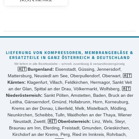
LIEFERUNG VON KOMPRESSOREN, MEMBRANGEBLÄSE &
ERSATZTEILE IN GANZ ÖSTERREICH & DEUTSCHLAND
Wir liefern in alle Bezirksstädte – schnell, zuverlässig & versandkostengünstig
🇦🇹 Burgenland:
Eisenstadt, Güssing, Jennersdorf,
Mattersburg, Neusiedl am See, Oberpullendorf, Oberwart,
🇦🇹
Kärnten:
Klagenfurt, Villach, Feldkirchen, Hermagor, Sankt Veit
an der Glan, Spittal an der Drau, Völkermarkt, Wolfsberg,
🇦🇹
Niederösterreich:
Sankt Pölten, Amstetten, Baden, Bruck an der
Leitha, Gänserndorf, Gmünd, Hollabrunn, Horn, Korneuburg,
Krems an der Donau, Lilienfeld, Melk, Mistelbach, Mödling,
Neunkirchen, Scheibbs, Tulln, Waidhofen an der Thaya, Wiener
Neustadt, Zwettl,
🇦🇹 Oberösterreich:
Linz, Wels, Steyr,
Braunau am Inn, Eferding, Freistadt, Gmunden, Grieskirchen,
Kirchdorf an der Krems, Perg, Ried im Innkreis, Rohrbach,