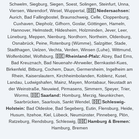
Schwelm, Siegburg, Siegen, Soest, Solingen, Steinfurt, Unna,
Viersen, Warendorf, Wesel, Wuppertal,
🇩🇪 Niedersachsen:
Aurich, Bad Fallingbostel, Braunschweig, Celle, Cloppenburg,
Cuxhaven, Diepholz, Gifhorn, Goslar, Göttingen, Hameln,
Hannover, Helmstedt, Hildesheim, Holzminden, Jever, Leer,
Lüneburg, Meppen, Nienburg, Nordhorn, Northeim, Oldenburg,
Osnabrück, Peine, Rotenburg (Wümme), Salzgitter, Stade,
Stadthagen, Uelzen, Vechta, Verden, Winsen (Luhe), Wittmund,
Wolfenbüttel, Wolfsburg,
🇩🇪 Rheinland-Pfalz:
Alzey, Bad Ems,
Bad Kreuznach, Bad Neuenahr-Ahrweiler, Bernkastel-Kues,
Birkenfeld, Bitburg, Cochem, Daun, Germersheim, Ingelheim am
Rhein, Kaiserslautern, Kirchheimbolanden, Koblenz, Kusel,
Landau, Ludwigshafen, Mainz, Mayen, Montabaur, Neustadt an
der Weinstraße, Neuwied, Pirmasens, Simmern, Speyer, Trier,
Worms,
🇩🇪 Saarland:
Homburg, Merzig, Neunkirchen,
Saarbrücken, Saarlouis, Sankt Wendel,
🇩🇪 Schleswig-
Holstein:
Bad Oldesloe, Bad Segeberg, Eutin, Flensburg, Heide,
Husum, Itzehoe, Kiel, Lübeck, Neumünster, Pinneberg, Plön,
Ratzeburg, Rendsburg, Schleswig,
🇩🇪 Hamburg & Bremen:
Hamburg, Bremen