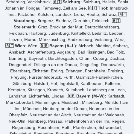
Schärding, Vöcklabruck,
🇦🇹 Salzburg:
Salzburg, Hallein, Sankt
Johann im Pongau, Tamsweg, Zell am See,
🇦🇹 Tirol:
Innsbruck,
Imst, Kitzbühel, Kufstein, Landeck, Lienz, Reutte, Schwaz,
🇦🇹
Vorarlberg:
Bregenz, Bludenz, Dornbirn, Feldkirch,
🇦🇹
Steiermark:
Graz, Bruck an der Mur, Deutschlandsberg,
Feldbach, Hartberg, Judenburg, Knittelfeld, Leibnitz, Leoben,
Liezen, Murau, Mürzzuschlag, Radkersburg, Voitsberg, Weiz,
🇦🇹 Wien:
Wien,
🇩🇪 Bayern (A–L):
Aichach, Altötting, Amberg,
Ansbach, Aschaffenburg, Augsburg, Bad Kissingen, Bad Tölz,
Bamberg, Bayreuth, Berchtesgaden, Cham, Coburg, Dachau,
Deggendorf, Dillingen an der Donau, Dingolfing, Donauwörth,
Ebersberg, Eichstätt, Erding, Erlangen, Forchheim, Freising,
Freyung, Fürstenfeldbruck, Fürth, Garmisch-Partenkirchen,
Günzburg, Haßfurt, Hof, Ingolstadt, Kaufbeuren, Kelheim,
Kempten, Kitzingen, Kronach, Kulmbach, Landsberg am Lech,
Landshut, Lichtenfels, Lindau,
🇩🇪 Bayern (M–W):
Karlstadt,
Marktoberdorf, Memmingen, Miesbach, Miltenberg, Mühldorf am
Inn, München, Neuburg an der Donau, Neumarkt in der
Oberpfalz, Neustadt an der Aisch, Neustadt an der Waldnaab,
Neu-Ulm, Nürnberg, Passau, Pfaffenhofen an der Ilm, Regen,
Regensburg, Rosenheim, Roth, Pfarrkirchen, Schwandorf,
Schweinfurt, Sonthofen, Starnberg, Straubing, Tirschenreuth,