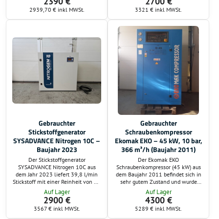
2390 €
2700 €
Dauerbetrieb in Werkstätten und
l/min und einem Betriebsdruck von
2939,70 €
inkl MWSt.
3321 €
inkl MWSt.
Produktionsumgebungen.
7,5 bar eignet er sich perfekt für
industrielle Anwendungen und den
zuverlässigen Dauerbetrieb. Sofort
verfügbar und einsatzbereit.
Gebrauchter
Gebrauchter
Stickstoffgenerator
Schraubenkompressor
SYSADVANCE Nitrogen 10C –
Ekomak EKO – 45 kW, 10 bar,
Baujahr 2023
366 m³/h (Baujahr 2011)
Der Stickstoffgenerator
Der Ekomak EKO
SYSADVANCE Nitrogen 10C aus
Schraubenkompressor (45 kW) aus
dem Jahr 2023 liefert 39,8 l/min
dem Baujahr 2011 befindet sich in
Stickstoff mit einer Reinheit von 99
sehr gutem Zustand und wurde
%. Mit einem maximalen
technisch vollständig überprüft. Mit
Auf Lager
Auf Lager
Ausgangsdruck von 6,5 bar,
einer Lieferleistung von 366 m³/h
2900 €
4300 €
niedrigem Energiebedarf und
und einem maximalen Druck von
3567 €
inkl MWSt.
5289 €
inkl MWSt.
kompakten Abmessungen eignet er
10 bar eignet er sich ideal für
sich perfekt für Labor-, Produktions-
industrielle Anwendungen und den