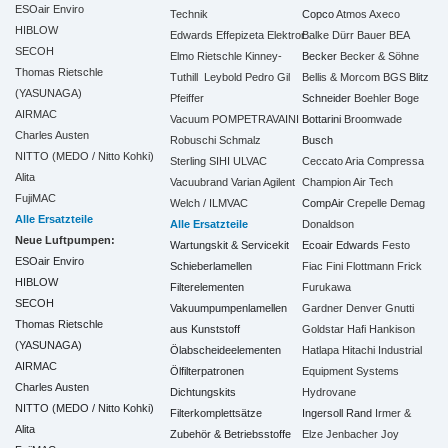
ESOair Enviro
Technik
Copco
Atmos
Axeco
HIBLOW
Edwards
Effepizeta
Elektror
Balke Dürr
Bauer
BEA
SECOH
Elmo Rietschle
Kinney-
Becker
Becker & Söhne
Thomas Rietschle
Tuthill
Leybold
Pedro Gil
Bellis & Morcom
BGS
Blitz
(YASUNAGA)
Pfeiffer
Schneider
Boehler
Boge
AIRMAC
Vacuum
POMPETRAVAINI
Bottarini
Broomwade
Charles Austen
Robuschi
Schmalz
Busch
NITTO (MEDO / Nitto Kohki)
Sterling SIHI
ULVAC
Ceccato Aria Compressa
Alita
Vacuubrand
Varian Agilent
Champion Air Tech
FujiMAC
Welch / ILMVAC
CompAir
Crepelle
Demag
Alle Ersatzteile
Alle Ersatzteile
Donaldson
Neue Luftpumpen:
Wartungskit & Servicekit
Ecoair
Edwards
Festo
ESOair Enviro
Schieberlamellen
Fiac
Fini
Flottmann
Frick
HIBLOW
Filterelementen
Furukawa
SECOH
Vakuumpumpenlamellen
Gardner Denver
Gnutti
Thomas Rietschle
aus Kunststoff
Goldstar
Hafi
Hankison
(YASUNAGA)
Ölabscheideelementen
Hatlapa
Hitachi Industrial
AIRMAC
Ölfilterpatronen
Equipment Systems
Charles Austen
Dichtungskits
Hydrovane
NITTO (MEDO / Nitto Kohki)
Filterkomplettsätze
Ingersoll Rand
Irmer &
Alita
Zubehör & Betriebsstoffe
Elze
Jenbacher
Joy