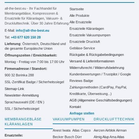
all-the-best.eu - Ihr Fachhandel für
Startseite
Membrangebläse, Kompressoren &
Alle Produkte
Ersatzteile für Kläranlagen, Vakuum- &
Alle Ersatzteile
Drucklufttechnik. Über 30 Jahre Erfahrung.
Ersatzteile Kläranlagen
E-Mail:
info@all-the-best.eu
Ersatzteile Vakuumpumpen
Tel:
+43 677 620 150 28
Ersatzteile Druckluft
Lieferung
: Österreich, Deutschland und
Gebläse-Service
die gesamte Europäische Union
Rückgabe & Rückgabebedingungen
Öffnungszeiten / Erreichbarkeit:
Versand & Lieferinformationen
Montag - Freitag von 7:00 bis 17:00 Uhr
Widerrufsrecht / Widerrufsbelehrung
Firmenadresse / Standort:
Kundenbewertungen / Trustpilot / Google
900 32 Borinka 288
Reviews Badge
SSL-Zertifikat Badge / Sicherheitssiegel
Zahlungsmethoden (CardPay, PayPal,
Sitemap-Link
Kreditkarte, Überweisung...)
Newsletter-Anmeldung
AGB (Allgemeine Geschäftsbedingungen)
Sprachauswahl (DE /
EN
)
Kontakt
SSL / Sicherheitssiegel
Anfrage stellen
MEMBRANGEBLÄSE
VAKUUMPUMPEN
DRUCKLUFTTECHNIK
KLÄRANLAGEN
Anest Iwata
Atlas Copco
Aerzen
Airblok
Airman
Ersatzteile:
Becker
Busch
Dürr
Almig
Alup
Ama
Atlas