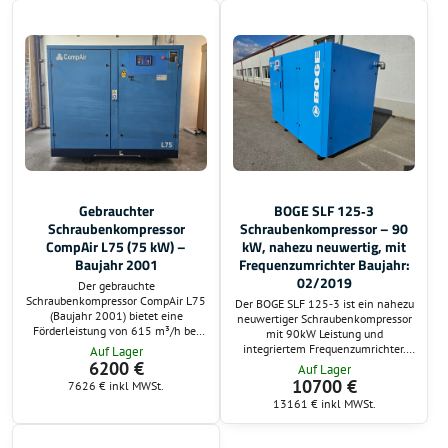
und Industrieumgebungen.
zuverlässigen Dauerbetrieb. Sofort
verfügbar und einsatzbereit.
Gebrauchter
BOGE SLF 125‑3
Schraubenkompressor
Schraubenkompressor – 90
CompAir L75 (75 kW) –
kW, nahezu neuwertig, mit
Baujahr 2001
Frequenzumrichter Baujahr:
02/2019
Der gebrauchte
Schraubenkompressor CompAir L75
Der BOGE SLF 125‑3 ist ein nahezu
(Baujahr 2001) bietet eine
neuwertiger Schraubenkompressor
Förderleistung von 615 m³/h bei
mit 90kW Leistung und
einem maximalen Druck von 9,0
integriertem Frequenzumrichter.
Auf Lager
bar. Mit einem robusten
Das Gerät wurde nach Ablauf eines
6200 €
Auf Lager
75‑kW‑Motor und nur 24.900
operativen Leasingvertrags
10700 €
7626 €
inkl MWSt.
Betriebsstunden ist er eine
zurückgekauft und befindet sich in
13161 €
inkl MWSt.
zuverlässige Lösung für industrielle
ausgezeichnetem technischen
Druckluftanwendungen.
Zustand. Der Kompressor ist
öleingespritzt, luftgekühlt, verfügt