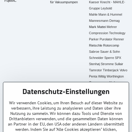
FujiMAC
für Vakuumpumpen
Kaeser
Knecht - MAHLE-
Gruppe
Leybold
Mahle
Mann & Hummel
Mannesmann Demag
Mark
Mattei
Mehrer
Compression Technology
Parker
Purolator
Renner
Rietschle
Rotorcomp
Sabroe
Sauer & Sohn
Schneider
Sperre
SPX
Stenhøj
Stromme
Sullair
Tamrotor
Timberjack
Volvo
Penta
Wittig
Worthington
Creyssensac
York
Datenschutz-Einstellungen
Alle Ersatzteile
Wir verwenden Cookies, um Ihren Besuch auf dieser Website zu
verbessern, ihre Leistung zu analysieren und Daten über ihre
30+ Jahre Erfahrung
Lagerware
Original & Kompatibel
Nutzung zu sammeln. Wir können dazu Tools und Dienste von
Branchenexperten
Schneller Versand AT &
Ersatzteile aller Marken
DE
Drittanbietern verwenden, und die gesammelten Daten können
an Partner in der EU, den USA oder anderen Ländern übermittelt
Faire Preise
Fachberatung
werden. Indem Sie auf "Alle Cookies akzeptieren" klicken,
Top Preis-Leistung
Persönlich & kompetent