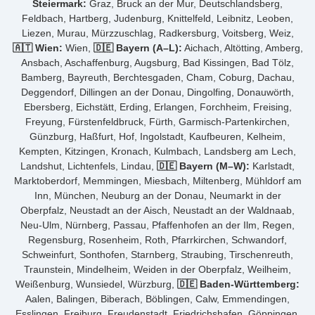
Steiermark:
Graz, Bruck an der Mur, Deutschlandsberg,
Feldbach, Hartberg, Judenburg, Knittelfeld, Leibnitz, Leoben,
Liezen, Murau, Mürzzuschlag, Radkersburg, Voitsberg, Weiz,
🇦🇹 Wien:
Wien,
🇩🇪 Bayern (A–L):
Aichach, Altötting, Amberg,
Ansbach, Aschaffenburg, Augsburg, Bad Kissingen, Bad Tölz,
Bamberg, Bayreuth, Berchtesgaden, Cham, Coburg, Dachau,
Deggendorf, Dillingen an der Donau, Dingolfing, Donauwörth,
Ebersberg, Eichstätt, Erding, Erlangen, Forchheim, Freising,
Freyung, Fürstenfeldbruck, Fürth, Garmisch-Partenkirchen,
Günzburg, Haßfurt, Hof, Ingolstadt, Kaufbeuren, Kelheim,
Kempten, Kitzingen, Kronach, Kulmbach, Landsberg am Lech,
Landshut, Lichtenfels, Lindau,
🇩🇪 Bayern (M–W):
Karlstadt,
Marktoberdorf, Memmingen, Miesbach, Miltenberg, Mühldorf am
Inn, München, Neuburg an der Donau, Neumarkt in der
Oberpfalz, Neustadt an der Aisch, Neustadt an der Waldnaab,
Neu-Ulm, Nürnberg, Passau, Pfaffenhofen an der Ilm, Regen,
Regensburg, Rosenheim, Roth, Pfarrkirchen, Schwandorf,
Schweinfurt, Sonthofen, Starnberg, Straubing, Tirschenreuth,
Traunstein, Mindelheim, Weiden in der Oberpfalz, Weilheim,
Weißenburg, Wunsiedel, Würzburg,
🇩🇪 Baden-Württemberg:
Aalen, Balingen, Biberach, Böblingen, Calw, Emmendingen,
Esslingen, Freiburg, Freudenstadt, Friedrichshafen, Göppingen,