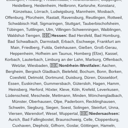
Heidelberg, Heidenheim, Heilbronn, Karlsruhe, Konstanz,
Künzelsau, Lörrach, Ludwigsburg, Mannheim, Mosbach,
Offenburg, Pforzheim, Rastatt, Ravensburg, Reutlingen, Rottweil,
Schwäbisch Hall, Sigmaringen, Stuttgart, Tauberbischofsheim,
Tübingen, Tuttlingen, Ulm, Villingen-Schwenningen, Waiblingen,
Waldshut-Tiengen,
🇩🇪 Hessen:
Bad Hersfeld, Bad Homburg,
Bad Schwalbach, Darmstadt, Erbach, Eschwege, Frankfurt am
Main, Friedberg, Fulda, Gelnhausen, Gießen, Groß-Gerau,
Heppenheim, Hofheim am Taunus, Homberg (Efze), Kassel,
Korbach, Lauterbach, Limburg an der Lahn, Marburg, Offenbach,
Wetzlar, Wiesbaden,
🇩🇪 Nordrhein-Westfalen:
Aachen,
Bergheim, Bergisch Gladbach, Bielefeld, Bochum, Bonn, Borken,
Coesfeld, Detmold, Dortmund, Duisburg, Düren, Düsseldorf,
Essen, Euskirchen, Gummersbach, Gütersloh, Hagen, Hamm,
Heinsberg, Herford, Höxter, Kleve, Köln, Krefeld, Leverkusen,
Lüdenscheid, Meschede, Mettmann, Minden, Mönchengladbach,
Münster, Oberhausen, Olpe, Paderborn, Recklinghausen,
Schwelm, Siegburg, Siegen, Soest, Solingen, Steinfurt, Unna,
Viersen, Warendorf, Wesel, Wuppertal,
🇩🇪 Niedersachsen:
Aurich, Bad Fallingbostel, Braunschweig, Celle, Cloppenburg,
Cuxhaven, Diepholz, Gifhorn, Goslar, Göttingen, Hameln,