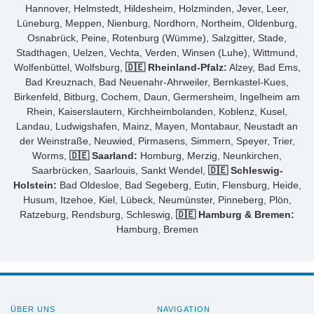
Hannover, Helmstedt, Hildesheim, Holzminden, Jever, Leer,
Lüneburg, Meppen, Nienburg, Nordhorn, Northeim, Oldenburg,
Osnabrück, Peine, Rotenburg (Wümme), Salzgitter, Stade,
Stadthagen, Uelzen, Vechta, Verden, Winsen (Luhe), Wittmund,
Wolfenbüttel, Wolfsburg,
🇩🇪 Rheinland-Pfalz:
Alzey, Bad Ems,
Bad Kreuznach, Bad Neuenahr-Ahrweiler, Bernkastel-Kues,
Birkenfeld, Bitburg, Cochem, Daun, Germersheim, Ingelheim am
Rhein, Kaiserslautern, Kirchheimbolanden, Koblenz, Kusel,
Landau, Ludwigshafen, Mainz, Mayen, Montabaur, Neustadt an
der Weinstraße, Neuwied, Pirmasens, Simmern, Speyer, Trier,
Worms,
🇩🇪 Saarland:
Homburg, Merzig, Neunkirchen,
Saarbrücken, Saarlouis, Sankt Wendel,
🇩🇪 Schleswig-
Holstein:
Bad Oldesloe, Bad Segeberg, Eutin, Flensburg, Heide,
Husum, Itzehoe, Kiel, Lübeck, Neumünster, Pinneberg, Plön,
Ratzeburg, Rendsburg, Schleswig,
🇩🇪 Hamburg & Bremen:
Hamburg, Bremen
ÜBER UNS
NAVIGATION