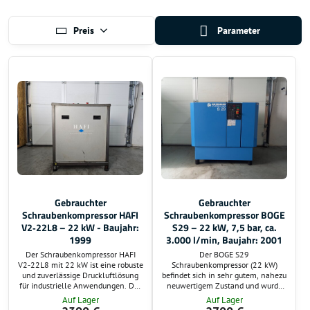
Preis
Parameter
Gebrauchter
Gebrauchter
Schraubenkompressor HAFI
Schraubenkompressor BOGE
V2‑22L8 – 22 kW - Baujahr:
S29 – 22 kW, 7,5 bar, ca.
1999
3.000 l/min, Baujahr: 2001
Der Schraubenkompressor HAFI
Der BOGE S29
V2‑22L8 mit 22 kW ist eine robuste
Schraubenkompressor (22 kW)
und zuverlässige Druckluftlösung
befindet sich in sehr gutem, nahezu
für industrielle Anwendungen. Das
neuwertigem Zustand und wurde
Gerät befindet sich in sehr gutem
vollständig technisch überprüft. Mit
Auf Lager
Auf Lager
Zustand und eignet sich ideal für
einer Lieferleistung von rund 3.000