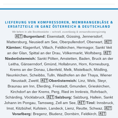
LIEFERUNG VON KOMPRESSOREN, MEMBRANGEBLÄSE &
ERSATZTEILE IN GANZ ÖSTERREICH & DEUTSCHLAND
Wir liefern in alle Bezirksstädte – schnell, zuverlässig & versandkostengünstig
🇦🇹 Burgenland:
Eisenstadt, Güssing, Jennersdorf,
Mattersburg, Neusiedl am See, Oberpullendorf, Oberwart,
🇦🇹
Kärnten:
Klagenfurt, Villach, Feldkirchen, Hermagor, Sankt Veit
an der Glan, Spittal an der Drau, Völkermarkt, Wolfsberg,
🇦🇹
Niederösterreich:
Sankt Pölten, Amstetten, Baden, Bruck an der
Leitha, Gänserndorf, Gmünd, Hollabrunn, Horn, Korneuburg,
Krems an der Donau, Lilienfeld, Melk, Mistelbach, Mödling,
Neunkirchen, Scheibbs, Tulln, Waidhofen an der Thaya, Wiener
Neustadt, Zwettl,
🇦🇹 Oberösterreich:
Linz, Wels, Steyr,
Braunau am Inn, Eferding, Freistadt, Gmunden, Grieskirchen,
Kirchdorf an der Krems, Perg, Ried im Innkreis, Rohrbach,
Schärding, Vöcklabruck,
🇦🇹 Salzburg:
Salzburg, Hallein, Sankt
Johann im Pongau, Tamsweg, Zell am See,
🇦🇹 Tirol:
Innsbruck,
Imst, Kitzbühel, Kufstein, Landeck, Lienz, Reutte, Schwaz,
🇦🇹
Vorarlberg:
Bregenz, Bludenz, Dornbirn, Feldkirch,
🇦🇹