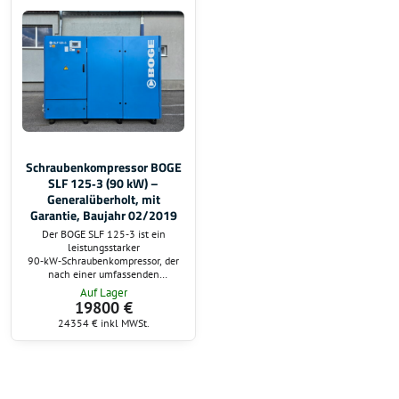
über einen
IE3‑Premium‑Effizienzmotor, einen
Direktantrieb sowie ein modernes...
Schraubenkompressor BOGE
SLF 125‑3 (90 kW) –
Generalüberholt, mit
Garantie, Baujahr 02/2019
Der BOGE SLF 125‑3 ist ein
leistungsstarker
90‑kW‑Schraubenkompressor, der
nach einer umfassenden
Generalüberholung in
Auf Lager
einwandfreiem technischen
19800 €
Zustand steht. Das Gerät wird mit
24354 €
inkl MWSt.
Garantie angeboten.