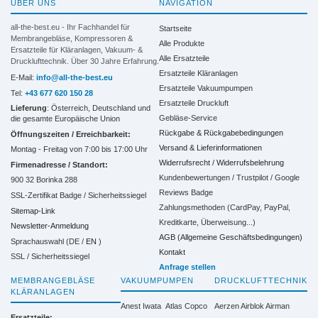
ÜBER UNS
NAVIGATION
all-the-best.eu - Ihr Fachhandel für
Startseite
Membrangebläse, Kompressoren &
Alle Produkte
Ersatzteile für Kläranlagen, Vakuum- &
Alle Ersatzteile
Drucklufttechnik. Über 30 Jahre Erfahrung.
Ersatzteile Kläranlagen
E-Mail:
info@all-the-best.eu
Ersatzteile Vakuumpumpen
Tel:
+43 677 620 150 28
Ersatzteile Druckluft
Lieferung
: Österreich, Deutschland und
Gebläse-Service
die gesamte Europäische Union
Rückgabe & Rückgabebedingungen
Öffnungszeiten / Erreichbarkeit:
Versand & Lieferinformationen
Montag - Freitag von 7:00 bis 17:00 Uhr
Widerrufsrecht / Widerrufsbelehrung
Firmenadresse / Standort:
Kundenbewertungen / Trustpilot / Google
900 32 Borinka 288
Reviews Badge
SSL-Zertifikat Badge / Sicherheitssiegel
Zahlungsmethoden (CardPay, PayPal,
Sitemap-Link
Kreditkarte, Überweisung...)
Newsletter-Anmeldung
AGB (Allgemeine Geschäftsbedingungen)
Sprachauswahl (DE /
EN
)
Kontakt
SSL / Sicherheitssiegel
Anfrage stellen
MEMBRANGEBLÄSE
VAKUUMPUMPEN
DRUCKLUFTTECHNIK
KLÄRANLAGEN
Anest Iwata
Atlas Copco
Aerzen
Airblok
Airman
Ersatzteile: