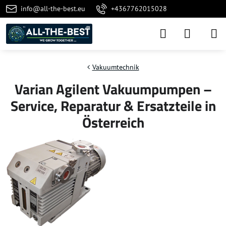
info@all-the-best.eu
+4367762015028
Vakuumtechnik
Varian Agilent Vakuumpumpen –
Service, Reparatur & Ersatzteile in
Österreich