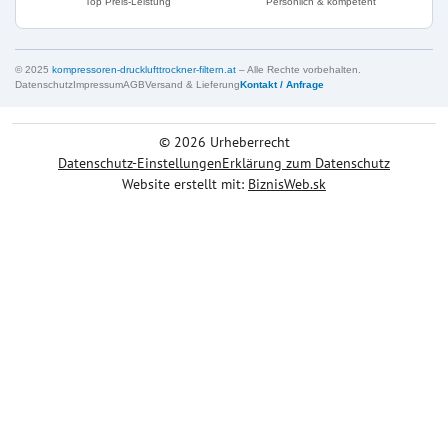
Top Preis-Leistung
Persönlich & kompetent
© 2025
kompressoren-drucklufttrockner-filtern.at
– Alle Rechte vorbehalten.
Datenschutz
Impressum
AGB
Versand & Lieferung
Kontakt / Anfrage
©
2026
Urheberrecht
Datenschutz-Einstellungen
Erklärung zum Datenschutz
Website erstellt mit:
BiznisWeb.sk