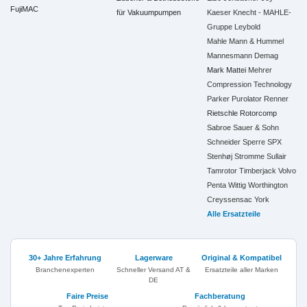
FujiMAC
für Vakuumpumpen
Kaeser
Knecht - MAHLE-
Gruppe
Leybold
Mahle
Mann & Hummel
Mannesmann Demag
Mark
Mattei
Mehrer
Compression Technology
Parker
Purolator
Renner
Rietschle
Rotorcomp
Sabroe
Sauer & Sohn
Schneider
Sperre
SPX
Stenhøj
Stromme
Sullair
Tamrotor
Timberjack
Volvo
Penta
Wittig
Worthington
Creyssensac
York
Alle Ersatzteile
30+ Jahre Erfahrung
Lagerware
Original & Kompatibel
Branchenexperten
Schneller Versand AT &
Ersatzteile aller Marken
DE
Faire Preise
Fachberatung