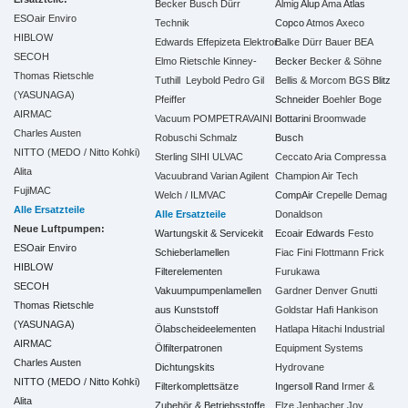
Becker
Busch
Dürr
Almig
Alup
Ama
Atlas
ESOair Enviro
Technik
Copco
Atmos
Axeco
HIBLOW
Edwards
Effepizeta
Elektror
Balke Dürr
Bauer
BEA
SECOH
Elmo Rietschle
Kinney-
Becker
Becker & Söhne
Thomas Rietschle
Tuthill
Leybold
Pedro Gil
Bellis & Morcom
BGS
Blitz
(YASUNAGA)
Pfeiffer
Schneider
Boehler
Boge
AIRMAC
Vacuum
POMPETRAVAINI
Bottarini
Broomwade
Charles Austen
Robuschi
Schmalz
Busch
NITTO (MEDO / Nitto Kohki)
Sterling SIHI
ULVAC
Ceccato Aria Compressa
Alita
Vacuubrand
Varian Agilent
Champion Air Tech
FujiMAC
Welch / ILMVAC
CompAir
Crepelle
Demag
Alle Ersatzteile
Alle Ersatzteile
Donaldson
Neue Luftpumpen:
Wartungskit & Servicekit
Ecoair
Edwards
Festo
ESOair Enviro
Schieberlamellen
Fiac
Fini
Flottmann
Frick
HIBLOW
Filterelementen
Furukawa
SECOH
Vakuumpumpenlamellen
Gardner Denver
Gnutti
Thomas Rietschle
aus Kunststoff
Goldstar
Hafi
Hankison
(YASUNAGA)
Ölabscheideelementen
Hatlapa
Hitachi Industrial
AIRMAC
Ölfilterpatronen
Equipment Systems
Charles Austen
Dichtungskits
Hydrovane
NITTO (MEDO / Nitto Kohki)
Filterkomplettsätze
Ingersoll Rand
Irmer &
Alita
Zubehör & Betriebsstoffe
Elze
Jenbacher
Joy