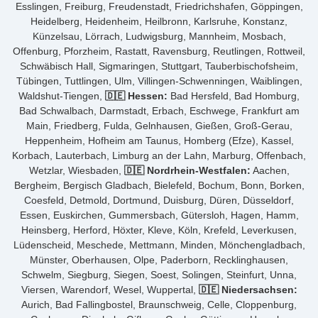
Esslingen, Freiburg, Freudenstadt, Friedrichshafen, Göppingen,
Heidelberg, Heidenheim, Heilbronn, Karlsruhe, Konstanz,
Künzelsau, Lörrach, Ludwigsburg, Mannheim, Mosbach,
Offenburg, Pforzheim, Rastatt, Ravensburg, Reutlingen, Rottweil,
Schwäbisch Hall, Sigmaringen, Stuttgart, Tauberbischofsheim,
Tübingen, Tuttlingen, Ulm, Villingen-Schwenningen, Waiblingen,
Waldshut-Tiengen,
🇩🇪 Hessen:
Bad Hersfeld, Bad Homburg,
Bad Schwalbach, Darmstadt, Erbach, Eschwege, Frankfurt am
Main, Friedberg, Fulda, Gelnhausen, Gießen, Groß-Gerau,
Heppenheim, Hofheim am Taunus, Homberg (Efze), Kassel,
Korbach, Lauterbach, Limburg an der Lahn, Marburg, Offenbach,
Wetzlar, Wiesbaden,
🇩🇪 Nordrhein-Westfalen:
Aachen,
Bergheim, Bergisch Gladbach, Bielefeld, Bochum, Bonn, Borken,
Coesfeld, Detmold, Dortmund, Duisburg, Düren, Düsseldorf,
Essen, Euskirchen, Gummersbach, Gütersloh, Hagen, Hamm,
Heinsberg, Herford, Höxter, Kleve, Köln, Krefeld, Leverkusen,
Lüdenscheid, Meschede, Mettmann, Minden, Mönchengladbach,
Münster, Oberhausen, Olpe, Paderborn, Recklinghausen,
Schwelm, Siegburg, Siegen, Soest, Solingen, Steinfurt, Unna,
Viersen, Warendorf, Wesel, Wuppertal,
🇩🇪 Niedersachsen:
Aurich, Bad Fallingbostel, Braunschweig, Celle, Cloppenburg,