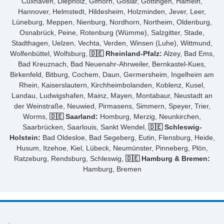
Cuxhaven, Diepholz, Gifhorn, Goslar, Göttingen, Hameln,
Hannover, Helmstedt, Hildesheim, Holzminden, Jever, Leer,
Lüneburg, Meppen, Nienburg, Nordhorn, Northeim, Oldenburg,
Osnabrück, Peine, Rotenburg (Wümme), Salzgitter, Stade,
Stadthagen, Uelzen, Vechta, Verden, Winsen (Luhe), Wittmund,
Wolfenbüttel, Wolfsburg,
🇩🇪 Rheinland-Pfalz:
Alzey, Bad Ems,
Bad Kreuznach, Bad Neuenahr-Ahrweiler, Bernkastel-Kues,
Birkenfeld, Bitburg, Cochem, Daun, Germersheim, Ingelheim am
Rhein, Kaiserslautern, Kirchheimbolanden, Koblenz, Kusel,
Landau, Ludwigshafen, Mainz, Mayen, Montabaur, Neustadt an
der Weinstraße, Neuwied, Pirmasens, Simmern, Speyer, Trier,
Worms,
🇩🇪 Saarland:
Homburg, Merzig, Neunkirchen,
Saarbrücken, Saarlouis, Sankt Wendel,
🇩🇪 Schleswig-
Holstein:
Bad Oldesloe, Bad Segeberg, Eutin, Flensburg, Heide,
Husum, Itzehoe, Kiel, Lübeck, Neumünster, Pinneberg, Plön,
Ratzeburg, Rendsburg, Schleswig,
🇩🇪 Hamburg & Bremen:
Hamburg, Bremen