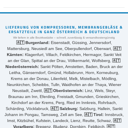
LIEFERUNG VON KOMPRESSOREN, MEMBRANGEBLÄSE &
ERSATZTEILE IN GANZ ÖSTERREICH & DEUTSCHLAND
Wir liefern in alle Bezirksstädte – schnell, zuverlässig & versandkostengünstig
🇦🇹 Burgenland:
Eisenstadt, Güssing, Jennersdorf,
Mattersburg, Neusiedl am See, Oberpullendorf, Oberwart,
🇦🇹
Kärnten:
Klagenfurt, Villach, Feldkirchen, Hermagor, Sankt Veit
an der Glan, Spittal an der Drau, Völkermarkt, Wolfsberg,
🇦🇹
Niederösterreich:
Sankt Pölten, Amstetten, Baden, Bruck an der
Leitha, Gänserndorf, Gmünd, Hollabrunn, Horn, Korneuburg,
Krems an der Donau, Lilienfeld, Melk, Mistelbach, Mödling,
Neunkirchen, Scheibbs, Tulln, Waidhofen an der Thaya, Wiener
Neustadt, Zwettl,
🇦🇹 Oberösterreich:
Linz, Wels, Steyr,
Braunau am Inn, Eferding, Freistadt, Gmunden, Grieskirchen,
Kirchdorf an der Krems, Perg, Ried im Innkreis, Rohrbach,
Schärding, Vöcklabruck,
🇦🇹 Salzburg:
Salzburg, Hallein, Sankt
Johann im Pongau, Tamsweg, Zell am See,
🇦🇹 Tirol:
Innsbruck,
Imst, Kitzbühel, Kufstein, Landeck, Lienz, Reutte, Schwaz,
🇦🇹
Vorarlberg:
Bregenz, Bludenz, Dornbirn, Feldkirch,
🇦🇹