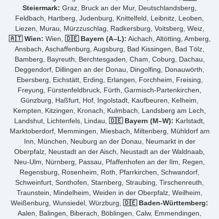
Steiermark:
Graz, Bruck an der Mur, Deutschlandsberg,
Feldbach, Hartberg, Judenburg, Knittelfeld, Leibnitz, Leoben,
Liezen, Murau, Mürzzuschlag, Radkersburg, Voitsberg, Weiz,
🇦🇹 Wien:
Wien,
🇩🇪 Bayern (A–L):
Aichach, Altötting, Amberg,
Ansbach, Aschaffenburg, Augsburg, Bad Kissingen, Bad Tölz,
Bamberg, Bayreuth, Berchtesgaden, Cham, Coburg, Dachau,
Deggendorf, Dillingen an der Donau, Dingolfing, Donauwörth,
Ebersberg, Eichstätt, Erding, Erlangen, Forchheim, Freising,
Freyung, Fürstenfeldbruck, Fürth, Garmisch-Partenkirchen,
Günzburg, Haßfurt, Hof, Ingolstadt, Kaufbeuren, Kelheim,
Kempten, Kitzingen, Kronach, Kulmbach, Landsberg am Lech,
Landshut, Lichtenfels, Lindau,
🇩🇪 Bayern (M–W):
Karlstadt,
Marktoberdorf, Memmingen, Miesbach, Miltenberg, Mühldorf am
Inn, München, Neuburg an der Donau, Neumarkt in der
Oberpfalz, Neustadt an der Aisch, Neustadt an der Waldnaab,
Neu-Ulm, Nürnberg, Passau, Pfaffenhofen an der Ilm, Regen,
Regensburg, Rosenheim, Roth, Pfarrkirchen, Schwandorf,
Schweinfurt, Sonthofen, Starnberg, Straubing, Tirschenreuth,
Traunstein, Mindelheim, Weiden in der Oberpfalz, Weilheim,
Weißenburg, Wunsiedel, Würzburg,
🇩🇪 Baden-Württemberg:
Aalen, Balingen, Biberach, Böblingen, Calw, Emmendingen,