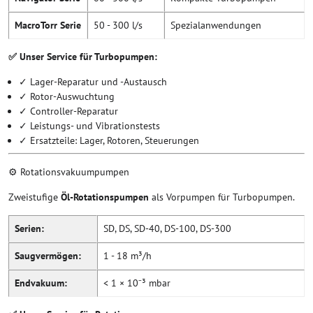
MacroTorr Serie
50 - 300 l/s
Spezialanwendungen
✅ Unser Service für Turbopumpen:
✓ Lager-Reparatur und -Austausch
✓ Rotor-Auswuchtung
✓ Controller-Reparatur
✓ Leistungs- und Vibrationstests
✓ Ersatzteile: Lager, Rotoren, Steuerungen
⚙️ Rotationsvakuumpumpen
Zweistufige
Öl-Rotationspumpen
als Vorpumpen für Turbopumpen.
Serien:
SD, DS, SD-40, DS-100, DS-300
Saugvermögen:
1 - 18 m³/h
Endvakuum:
< 1 × 10⁻³ mbar