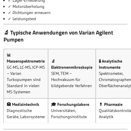
✓ Lager-Erneuerung
✓ Motorüberholung
✓ Dichtungen erneuern
✓ Leistungstest
🔬 Typische Anwendungen von Varian Agilent
Pumpen
📊
Massenspektrometrie
🔬
🧪 Analytische
GC-MS, LC-MS, ICP-MS
Elektronenmikroskopie
Instrumente
– Varian
SEM, TEM –
Spektrometer,
Turbopumpen sind
Hochvakuum für
Chromatographen
Standard in vielen
bildgebende Verfahren
Oberflächenanaly
MS-Systemen
🏥 Medizintechnik
🎓 Forschungslabore
💊 Pharmazie
Diagnostische
Universitäten,
Qualitätskontrolle
Geräte, Laborsysteme
Forschungsinstitute
Analytik