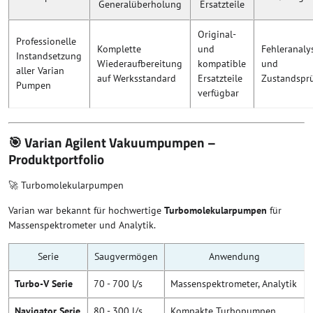
Generalüberholung
Ersatzteile
Original-
Professionelle
Komplette
und
Fehleranaly
Instandsetzung
Wiederaufbereitung
kompatible
und
aller Varian
auf Werksstandard
Ersatzteile
Zustandspr
Pumpen
verfügbar
🎯 Varian Agilent Vakuumpumpen –
Produktportfolio
🚀 Turbomolekularpumpen
Varian war bekannt für hochwertige
Turbomolekularpumpen
für
Massenspektrometer und Analytik.
Serie
Saugvermögen
Anwendung
Turbo-V Serie
70 - 700 l/s
Massenspektrometer, Analytik
Navigator Serie
80 - 300 l/s
Kompakte Turbopumpen