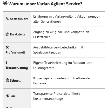
🌟 Warum unser Varian Agilent Service?
Erfahrung mit Varian/Agilent Vakuumpumpen
🔧 Spezialisiert
aller Generationen
Zugang zu Original- und kompatiblen
📦 Ersatzteile
Ersatzteilen
🛠️
Ausgebildete Servicetechniker mit
Professionell
Spezialwerkzeugen
🧪
Eigene Testeinrichtung für Vakuum- und
Testausrüstung
Leistungstests
Kurze Reparaturzeiten durch effiziente
⏱️ Schnell
Prozesse
Transparente Preise, detaillierte
💰 Fair
Kostenvoranschläge