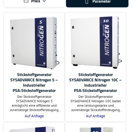
Preis
Parameter
Stickstoffgenerator
Stickstoffgenerator
SYSADVANCE Nitrogen 5 –
SYSADVANCE Nitrogen 10C –
Industrieller
Industrieller
PSA‑Stickstoffgenerator
PSA‑Stickstoffgenerator
Der Stickstoffgenerator
Der Stickstoffgenerator
SYSADVANCE Nitrogen 5
SYSADVANCE Nitrogen 10C bietet
ermöglicht eine effiziente und
eine leistungsstarke und
zuverlässige Stickstofferzeugung
zuverlässige Stickstofferzeugung
direkt am Einsatzort. Auf Wunsch
direkt am Einsatzort. Auf Wunsch
Auf Anfrage
Auf Anfrage
übernehmen wir die Lieferung und
übernehmen wir die Lieferung und
schlüsselfertige Montage. Preis und
schlüsselfertige Montage. Preis und
Lieferzeit sind auf Anfrage.
Lieferzeit sind auf Anfrage.
Zusätzlich bieten wir eine
Zusätzlich erstellen wir eine