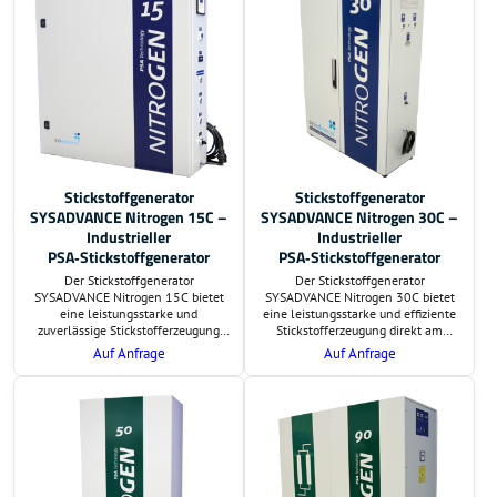
Berechnung der
Berechnung der
Investitionsrentabilität an.
Investitionsrentabilität.
Stickstoffgenerator
Stickstoffgenerator
SYSADVANCE Nitrogen 15C –
SYSADVANCE Nitrogen 30C –
Industrieller
Industrieller
PSA‑Stickstoffgenerator
PSA‑Stickstoffgenerator
Der Stickstoffgenerator
Der Stickstoffgenerator
SYSADVANCE Nitrogen 15C bietet
SYSADVANCE Nitrogen 30C bietet
eine leistungsstarke und
eine leistungsstarke und effiziente
zuverlässige Stickstofferzeugung
Stickstofferzeugung direkt am
direkt am Einsatzort. Auf Wunsch
Einsatzort. Auf Wunsch
Auf Anfrage
Auf Anfrage
übernehmen wir die Lieferung und
übernehmen wir die Lieferung und
schlüsselfertige Montage. Preis und
schlüsselfertige Montage. Preis und
Lieferzeit sind auf Anfrage.
Lieferzeit sind auf Anfrage.
Zusätzlich erstellen wir eine
Zusätzlich erstellen wir eine
Berechnung der
Berechnung der
Investitionsrentabilität.
Investitionsrentabilität.