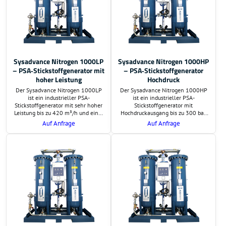
Sysadvance Nitrogen 1000LP
Sysadvance Nitrogen 1000HP
– PSA‑Stickstoffgenerator mit
– PSA‑Stickstoffgenerator
hoher Leistung
Hochdruck
Der Sysadvance Nitrogen 1000LP
Der Sysadvance Nitrogen 1000HP
ist ein industrieller PSA-
ist ein industrieller PSA-
Stickstoffgenerator mit sehr hoher
Stickstoffgenerator mit
Leistung bis zu 420 m³/h und einer
Hochdruckausgang bis zu 300 bar,
Reinheit bis zu 99,999 %. Die LP-
einer Leistung von bis zu 420 m³/h
Auf Anfrage
Auf Anfrage
Version liefert Stickstoff bei
und einer Reinheit bis zu 99,999 %.
niedrigem Ausgangsdruck und
Ideal für Laseranwendungen,
eignet sich ideal für
Metallverarbeitung und weitere
Lebensmittelindustrie, Verpackung,
Hochdruckprozesse.
Elektronik und weitere
Anwendungen.