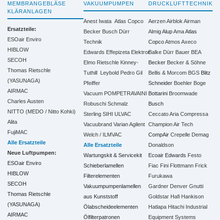
MEMBRANGEBLÄSE
VAKUUMPUMPEN
DRUCKLUFTTECHNIK
KLÄRANLAGEN
Anest Iwata
Atlas Copco
Aerzen
Airblok
Airman
Ersatzteile:
Becker
Busch
Dürr
Almig
Alup
Ama
Atlas
ESOair Enviro
Technik
Copco
Atmos
Axeco
HIBLOW
Edwards
Effepizeta
Elektror
Balke Dürr
Bauer
BEA
SECOH
Elmo Rietschle
Kinney-
Becker
Becker & Söhne
Thomas Rietschle
Tuthill
Leybold
Pedro Gil
Bellis & Morcom
BGS
Blitz
(YASUNAGA)
Pfeiffer
Schneider
Boehler
Boge
AIRMAC
Vacuum
POMPETRAVAINI
Bottarini
Broomwade
Charles Austen
Robuschi
Schmalz
Busch
NITTO (MEDO / Nitto Kohki)
Sterling SIHI
ULVAC
Ceccato Aria Compressa
Alita
Vacuubrand
Varian Agilent
Champion Air Tech
FujiMAC
Welch / ILMVAC
CompAir
Crepelle
Demag
Alle Ersatzteile
Alle Ersatzteile
Donaldson
Neue Luftpumpen:
Wartungskit & Servicekit
Ecoair
Edwards
Festo
ESOair Enviro
Schieberlamellen
Fiac
Fini
Flottmann
Frick
HIBLOW
Filterelementen
Furukawa
SECOH
Vakuumpumpenlamellen
Gardner Denver
Gnutti
Thomas Rietschle
aus Kunststoff
Goldstar
Hafi
Hankison
(YASUNAGA)
Ölabscheideelementen
Hatlapa
Hitachi Industrial
AIRMAC
Ölfilterpatronen
Equipment Systems