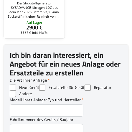
Der Stickstoffgenerator
SYSADVANCE Nitrogen 10C aus
dem Jahr 2023 liefert 39,8 l/min
Stickstoff mit einer Reinheit von 99
%. Mit einem maximalen
Auf Lager
Ausgangsdruck von 6,5 bar,
2900 €
niedrigem Energiebedarf und
3567 €
inkl MWSt.
kompakten Abmessungen eignet er
sich perfekt für Labor-, Produktions-
und Industrieumgebungen.
Ich bin daran interessiert, ein
Angebot für ein neues Anlage oder
Ersatzteile zu erstellen
Die Art Ihrer Anfrage
*
Neue Gerät
Ersatzteile für Gerät
Reparatur
Andere
Modell Ihres Anlage: Typ und Hersteller
*
Fabriknummer des Geräts / Baujahr