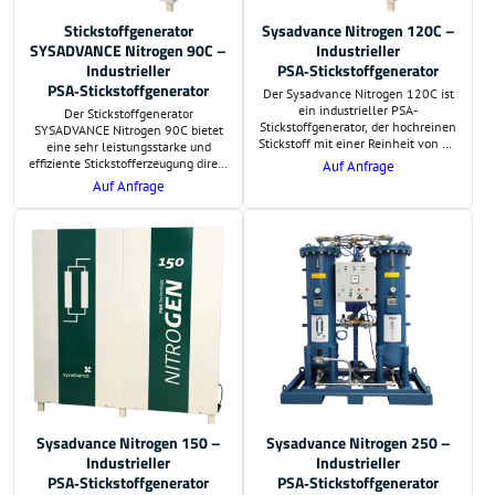
Stickstoffgenerator
Sysadvance Nitrogen 120C –
SYSADVANCE Nitrogen 90C –
Industrieller
Industrieller
PSA‑Stickstoffgenerator
PSA‑Stickstoffgenerator
Der Sysadvance Nitrogen 120C ist
ein industrieller PSA-
Der Stickstoffgenerator
Stickstoffgenerator, der hochreinen
SYSADVANCE Nitrogen 90C bietet
Stickstoff mit einer Reinheit von 95
eine sehr leistungsstarke und
% bis 99,999 % erzeugt. Mit einer
effiziente Stickstofferzeugung direkt
Auf Anfrage
Leistung von bis zu 60,27 m³/h und
am Einsatzort. Auf Wunsch
Auf Anfrage
einem Ausgangsdruck von bis zu 9
übernehmen wir die Lieferung und
bar eignet er sich ideal für
schlüsselfertige Montage. Preis und
anspruchsvolle industrielle
Lieferzeit sind auf Anfrage.
Prozesse.
Zusätzlich erstellen wir eine
Berechnung der
Investitionsrentabilität.
Sysadvance Nitrogen 150 –
Sysadvance Nitrogen 250 –
Industrieller
Industrieller
PSA‑Stickstoffgenerator
PSA‑Stickstoffgenerator