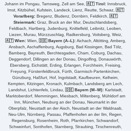
Johann im Pongau, Tamsweg, Zell am See,
🇦🇹 Tirol:
Innsbruck,
Imst, Kitzbühel, Kufstein, Landeck, Lienz, Reutte, Schwaz,
🇦🇹
Vorarlberg:
Bregenz, Bludenz, Dornbirn, Feldkirch,
🇦🇹
Steiermark:
Graz, Bruck an der Mur, Deutschlandsberg,
Feldbach, Hartberg, Judenburg, Knittelfeld, Leibnitz, Leoben,
Liezen, Murau, Mürzzuschlag, Radkersburg, Voitsberg, Weiz,
🇦🇹 Wien:
Wien,
🇩🇪 Bayern (A–L):
Aichach, Altötting, Amberg,
Ansbach, Aschaffenburg, Augsburg, Bad Kissingen, Bad Tölz,
Bamberg, Bayreuth, Berchtesgaden, Cham, Coburg, Dachau,
Deggendorf, Dillingen an der Donau, Dingolfing, Donauwörth,
Ebersberg, Eichstätt, Erding, Erlangen, Forchheim, Freising,
Freyung, Fürstenfeldbruck, Fürth, Garmisch-Partenkirchen,
Günzburg, Haßfurt, Hof, Ingolstadt, Kaufbeuren, Kelheim,
Kempten, Kitzingen, Kronach, Kulmbach, Landsberg am Lech,
Landshut, Lichtenfels, Lindau,
🇩🇪 Bayern (M–W):
Karlstadt,
Marktoberdorf, Memmingen, Miesbach, Miltenberg, Mühldorf am
Inn, München, Neuburg an der Donau, Neumarkt in der
Oberpfalz, Neustadt an der Aisch, Neustadt an der Waldnaab,
Neu-Ulm, Nürnberg, Passau, Pfaffenhofen an der Ilm, Regen,
Regensburg, Rosenheim, Roth, Pfarrkirchen, Schwandorf,
Schweinfurt, Sonthofen, Starnberg, Straubing, Tirschenreuth,