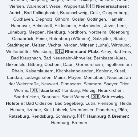
Viersen, Warendorf, Wesel, Wuppertal,
🇩🇪 Niedersachsen:
Aurich, Bad Fallingbostel, Braunschweig, Celle, Cloppenburg,
Cuxhaven, Diepholz, Gifhorn, Goslar, Göttingen, Hameln,
Hannover, Helmstedt, Hildesheim, Holzminden, Jever, Leer,
Lüneburg, Meppen, Nienburg, Nordhorn, Northeim, Oldenburg,
Osnabrück, Peine, Rotenburg (Wümme), Salzgitter, Stade,
Stadthagen, Uelzen, Vechta, Verden, Winsen (Luhe), Wittmund,
Wolfenbüttel, Wolfsburg,
🇩🇪 Rheinland-Pfalz:
Alzey, Bad Ems,
Bad Kreuznach, Bad Neuenahr-Ahrweiler, Bernkastel-Kues,
Birkenfeld, Bitburg, Cochem, Daun, Germersheim, Ingelheim am
Rhein, Kaiserslautern, Kirchheimbolanden, Koblenz, Kusel,
Landau, Ludwigshafen, Mainz, Mayen, Montabaur, Neustadt an
der Weinstraße, Neuwied, Pirmasens, Simmern, Speyer, Trier,
Worms,
🇩🇪 Saarland:
Homburg, Merzig, Neunkirchen,
Saarbrücken, Saarlouis, Sankt Wendel,
🇩🇪 Schleswig-
Holstein:
Bad Oldesloe, Bad Segeberg, Eutin, Flensburg, Heide,
Husum, Itzehoe, Kiel, Lübeck, Neumünster, Pinneberg, Plön,
Ratzeburg, Rendsburg, Schleswig,
🇩🇪 Hamburg & Bremen:
Hamburg, Bremen