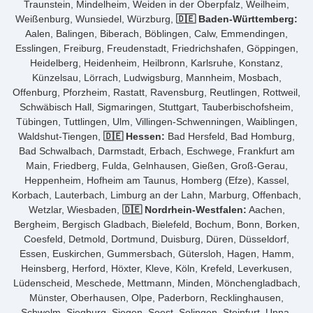
Traunstein, Mindelheim, Weiden in der Oberpfalz, Weilheim,
Weißenburg, Wunsiedel, Würzburg,
🇩🇪 Baden-Württemberg:
Aalen, Balingen, Biberach, Böblingen, Calw, Emmendingen,
Esslingen, Freiburg, Freudenstadt, Friedrichshafen, Göppingen,
Heidelberg, Heidenheim, Heilbronn, Karlsruhe, Konstanz,
Künzelsau, Lörrach, Ludwigsburg, Mannheim, Mosbach,
Offenburg, Pforzheim, Rastatt, Ravensburg, Reutlingen, Rottweil,
Schwäbisch Hall, Sigmaringen, Stuttgart, Tauberbischofsheim,
Tübingen, Tuttlingen, Ulm, Villingen-Schwenningen, Waiblingen,
Waldshut-Tiengen,
🇩🇪 Hessen:
Bad Hersfeld, Bad Homburg,
Bad Schwalbach, Darmstadt, Erbach, Eschwege, Frankfurt am
Main, Friedberg, Fulda, Gelnhausen, Gießen, Groß-Gerau,
Heppenheim, Hofheim am Taunus, Homberg (Efze), Kassel,
Korbach, Lauterbach, Limburg an der Lahn, Marburg, Offenbach,
Wetzlar, Wiesbaden,
🇩🇪 Nordrhein-Westfalen:
Aachen,
Bergheim, Bergisch Gladbach, Bielefeld, Bochum, Bonn, Borken,
Coesfeld, Detmold, Dortmund, Duisburg, Düren, Düsseldorf,
Essen, Euskirchen, Gummersbach, Gütersloh, Hagen, Hamm,
Heinsberg, Herford, Höxter, Kleve, Köln, Krefeld, Leverkusen,
Lüdenscheid, Meschede, Mettmann, Minden, Mönchengladbach,
Münster, Oberhausen, Olpe, Paderborn, Recklinghausen,
Schwelm, Siegburg, Siegen, Soest, Solingen, Steinfurt, Unna,