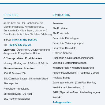
ÜBER UNS
NAVIGATION
all-the-best.eu - Ihr Fachhandel für
Startseite
Membrangebläse, Kompressoren &
Alle Produkte
Ersatzteile für Kläranlagen, Vakuum- &
Alle Ersatzteile
Drucklufttechnik. Über 30 Jahre Erfahrung.
Ersatzteile Kläranlagen
E-Mail:
info@all-the-best.eu
Ersatzteile Vakuumpumpen
Tel:
+43 677 620 150 28
Ersatzteile Druckluft
Lieferung
: Österreich, Deutschland und
Gebläse-Service
die gesamte Europäische Union
Rückgabe & Rückgabebedingungen
Öffnungszeiten / Erreichbarkeit:
Versand & Lieferinformationen
Montag - Freitag von 7:00 bis 17:00 Uhr
Widerrufsrecht / Widerrufsbelehrung
Firmenadresse / Standort:
Kundenbewertungen / Trustpilot / Google
900 32 Borinka 288
Reviews Badge
SSL-Zertifikat Badge / Sicherheitssiegel
Zahlungsmethoden (CardPay, PayPal,
Sitemap-Link
Kreditkarte, Überweisung...)
Newsletter-Anmeldung
AGB (Allgemeine Geschäftsbedingungen)
Sprachauswahl (DE /
EN
)
Kontakt
SSL / Sicherheitssiegel
Anfrage stellen