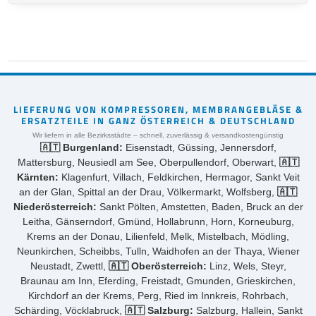
LIEFERUNG VON KOMPRESSOREN, MEMBRANGEBLÄSE &
ERSATZTEILE IN GANZ ÖSTERREICH & DEUTSCHLAND
Wir liefern in alle Bezirksstädte – schnell, zuverlässig & versandkostengünstig
🇦🇹 Burgenland:
Eisenstadt, Güssing, Jennersdorf,
Mattersburg, Neusiedl am See, Oberpullendorf, Oberwart,
🇦🇹
Kärnten:
Klagenfurt, Villach, Feldkirchen, Hermagor, Sankt Veit
an der Glan, Spittal an der Drau, Völkermarkt, Wolfsberg,
🇦🇹
Niederösterreich:
Sankt Pölten, Amstetten, Baden, Bruck an der
Leitha, Gänserndorf, Gmünd, Hollabrunn, Horn, Korneuburg,
Krems an der Donau, Lilienfeld, Melk, Mistelbach, Mödling,
Neunkirchen, Scheibbs, Tulln, Waidhofen an der Thaya, Wiener
Neustadt, Zwettl,
🇦🇹 Oberösterreich:
Linz, Wels, Steyr,
Braunau am Inn, Eferding, Freistadt, Gmunden, Grieskirchen,
Kirchdorf an der Krems, Perg, Ried im Innkreis, Rohrbach,
Schärding, Vöcklabruck,
🇦🇹 Salzburg:
Salzburg, Hallein, Sankt