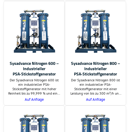
Lebensmittelproduktion,
Lebensmittelproduktion,
Pharmaindustrie und
Pharmaindustrie und
Elektronikfertigung.
Elektronikfertigung.
Sysadvance Nitrogen 600 –
Sysadvance Nitrogen 800 –
Industrieller
Industrieller
PSA‑Stickstoffgenerator
PSA‑Stickstoffgenerator
Der Sysadvance Nitrogen 600 ist
Der Sysadvance Nitrogen 800 ist
ein industrieller PSA-
ein industrieller PSA-
Stickstoffgenerator mit hoher
Stickstoffgenerator mit einer
Reinheit bis zu 99,999 % und einer
Leistung von bis zu 300 m³/h und
Leistung von bis zu 227,5 m³/h.
einer Reinheit bis zu 99,999 %.
Auf Anfrage
Auf Anfrage
Ideal für Laseranwendungen,
Ideal für Laseranwendungen,
Lebensmittelindustrie,
Lebensmittelindustrie,
Metallverarbeitung und viele
Metallverarbeitung und viele
weitere Branchen.
weitere Branchen.