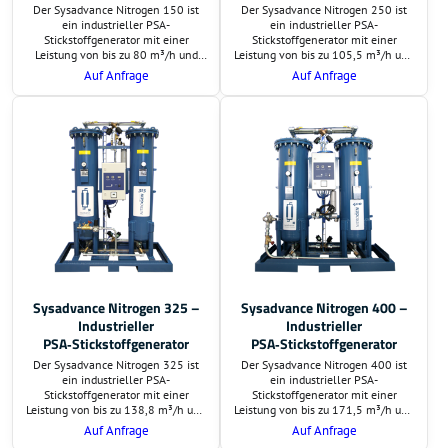
Der Sysadvance Nitrogen 150 ist
Der Sysadvance Nitrogen 250 ist
ein industrieller PSA-
ein industrieller PSA-
Stickstoffgenerator mit einer
Stickstoffgenerator mit einer
Leistung von bis zu 80 m³/h und
Leistung von bis zu 105,5 m³/h und
einer Reinheit von 95 % bis 99,999
einer Reinheit von bis zu 99,999 %.
Auf Anfrage
Auf Anfrage
%. Ideal für Laseranwendungen,
Er eignet sich ideal für
Lebensmittelproduktion,
anspruchsvolle industrielle
Pharmaindustrie und weitere
Anwendungen wie
anspruchsvolle Prozesse.
Laserbearbeitung,
Lebensmittelproduktion,
Pharmaindustrie und
Elektronikfertigung.
Sysadvance Nitrogen 325 –
Sysadvance Nitrogen 400 –
Industrieller
Industrieller
PSA‑Stickstoffgenerator
PSA‑Stickstoffgenerator
Der Sysadvance Nitrogen 325 ist
Der Sysadvance Nitrogen 400 ist
ein industrieller PSA-
ein industrieller PSA-
Stickstoffgenerator mit einer
Stickstoffgenerator mit einer
Leistung von bis zu 138,8 m³/h und
Leistung von bis zu 171,5 m³/h und
einer Reinheit von bis zu 99,999 %.
einer Reinheit von bis zu 99,999 %.
Auf Anfrage
Auf Anfrage
Ideal für Laserbearbeitung,
Ideal für Laserbearbeitung,