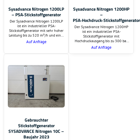
Sysadvance Nitrogen 1200LP
Sysadvance Nitrogen 1200HP
– PSA‑Stickstoffgenerator
–
PSA‑Hochdruck‑Stickstoffgenerator
Der Sysadvance Nitrogen 1200LP
ist ein industrieller PSA-
Der Sysadvance Nitrogen 1200HP
Stickstoffgenerator mit sehr hoher
ist ein industrieller PSA-
Leistung bis zu 520 m³/h und einer
Stickstoffgenerator mit
Reinheit bis zu 99,999 %. Die LP-
Hochdruckausgang bis zu 300 bar,
Auf Anfrage
Version liefert Stickstoff bei
einer Leistung von bis zu 520 m³/h
Auf Anfrage
niedrigem Ausgangsdruck und
und einer Reinheit bis zu 99,999 %.
eignet sich ideal für
Ideal für Laseranwendungen,
Lebensmittelindustrie, MAP-
Metallverarbeitung und weitere
Verpackung, Elektronik und weitere
Hochdruckprozesse.
Anwendungen.
Gebrauchter
Stickstoffgenerator
SYSADVANCE Nitrogen 10C –
Baujahr 2023