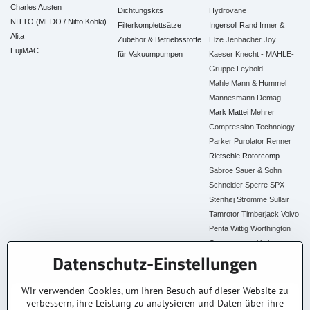
Charles Austen
Dichtungskits
Hydrovane
NITTO (MEDO / Nitto Kohki)
Filterkomplettsätze
Ingersoll Rand
Irmer &
Alita
Zubehör & Betriebsstoffe
Elze
Jenbacher
Joy
FujiMAC
für Vakuumpumpen
Kaeser
Knecht - MAHLE-
Gruppe
Leybold
Mahle
Mann & Hummel
Mannesmann Demag
Mark
Mattei
Mehrer
Compression Technology
Parker
Purolator
Renner
Rietschle
Rotorcomp
Sabroe
Sauer & Sohn
Schneider
Sperre
SPX
Stenhøj
Stromme
Sullair
Tamrotor
Timberjack
Volvo
Penta
Wittig
Worthington
Creyssensac
York
Datenschutz-Einstellungen
Alle Ersatzteile
Wir verwenden Cookies, um Ihren Besuch auf dieser Website zu
verbessern, ihre Leistung zu analysieren und Daten über ihre
30+ Jahre Erfahrung
Lagerware
Original & Kompatibel