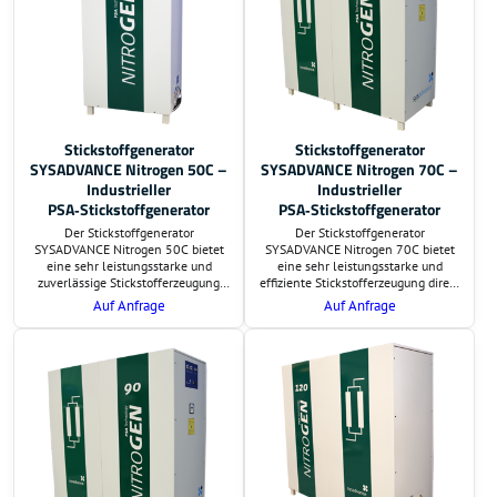
Stickstoffgenerator
Stickstoffgenerator
SYSADVANCE Nitrogen 50C –
SYSADVANCE Nitrogen 70C –
Industrieller
Industrieller
PSA‑Stickstoffgenerator
PSA‑Stickstoffgenerator
Der Stickstoffgenerator
Der Stickstoffgenerator
SYSADVANCE Nitrogen 50C bietet
SYSADVANCE Nitrogen 70C bietet
eine sehr leistungsstarke und
eine sehr leistungsstarke und
zuverlässige Stickstofferzeugung
effiziente Stickstofferzeugung direkt
direkt am Einsatzort. Auf Wunsch
am Einsatzort. Auf Wunsch
Auf Anfrage
Auf Anfrage
übernehmen wir die Lieferung und
übernehmen wir die Lieferung und
schlüsselfertige Montage. Preis und
schlüsselfertige Montage. Preis und
Lieferzeit sind auf Anfrage.
Lieferzeit sind auf Anfrage.
Zusätzlich erstellen wir eine
Zusätzlich erstellen wir eine
Berechnung der
Berechnung der
Investitionsrentabilität.
Investitionsrentabilität.