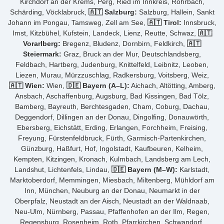
Kirchdorf an der Krems, Perg, Ried im Innkreis, Rohrbach,
Schärding, Vöcklabruck,
🇦🇹 Salzburg:
Salzburg, Hallein, Sankt
Johann im Pongau, Tamsweg, Zell am See,
🇦🇹 Tirol:
Innsbruck,
Imst, Kitzbühel, Kufstein, Landeck, Lienz, Reutte, Schwaz,
🇦🇹
Vorarlberg:
Bregenz, Bludenz, Dornbirn, Feldkirch,
🇦🇹
Steiermark:
Graz, Bruck an der Mur, Deutschlandsberg,
Feldbach, Hartberg, Judenburg, Knittelfeld, Leibnitz, Leoben,
Liezen, Murau, Mürzzuschlag, Radkersburg, Voitsberg, Weiz,
🇦🇹 Wien:
Wien,
🇩🇪 Bayern (A–L):
Aichach, Altötting, Amberg,
Ansbach, Aschaffenburg, Augsburg, Bad Kissingen, Bad Tölz,
Bamberg, Bayreuth, Berchtesgaden, Cham, Coburg, Dachau,
Deggendorf, Dillingen an der Donau, Dingolfing, Donauwörth,
Ebersberg, Eichstätt, Erding, Erlangen, Forchheim, Freising,
Freyung, Fürstenfeldbruck, Fürth, Garmisch-Partenkirchen,
Günzburg, Haßfurt, Hof, Ingolstadt, Kaufbeuren, Kelheim,
Kempten, Kitzingen, Kronach, Kulmbach, Landsberg am Lech,
Landshut, Lichtenfels, Lindau,
🇩🇪 Bayern (M–W):
Karlstadt,
Marktoberdorf, Memmingen, Miesbach, Miltenberg, Mühldorf am
Inn, München, Neuburg an der Donau, Neumarkt in der
Oberpfalz, Neustadt an der Aisch, Neustadt an der Waldnaab,
Neu-Ulm, Nürnberg, Passau, Pfaffenhofen an der Ilm, Regen,
Regensburg, Rosenheim, Roth, Pfarrkirchen, Schwandorf,