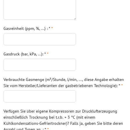
Gasreinheit (ppm, %, ...) : *
*
Gasdruck (bar, kPa, ...): *
*
Verbrauchte Gasmenge (m³/Stunde, l/min, ..., diese Angabe erhalten
Sie vom Hersteller/Lieferanten der gasbetriebenen Technologie): *
*
Verfügen Sie über eigene Kompressoren zur Drucklufterzeugung
einschließlich Trocknung bei t.r.b. + 3 °C (mit einem
Kühlkondensations-Gefriertrockner)? Falls ja, geben Sie bitte deren
Anzahl und Typen an. : *
*