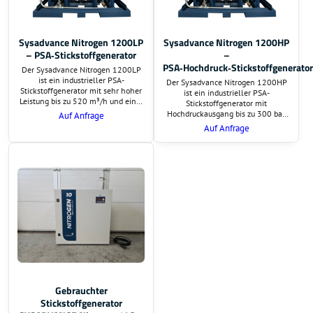
Sysadvance Nitrogen 1200LP
Sysadvance Nitrogen 1200HP
– PSA‑Stickstoffgenerator
–
PSA‑Hochdruck‑Stickstoffgenerator
Der Sysadvance Nitrogen 1200LP
ist ein industrieller PSA-
Der Sysadvance Nitrogen 1200HP
Stickstoffgenerator mit sehr hoher
ist ein industrieller PSA-
Leistung bis zu 520 m³/h und einer
Stickstoffgenerator mit
Reinheit bis zu 99,999 %. Die LP-
Hochdruckausgang bis zu 300 bar,
Auf Anfrage
Version liefert Stickstoff bei
einer Leistung von bis zu 520 m³/h
Auf Anfrage
niedrigem Ausgangsdruck und
und einer Reinheit bis zu 99,999 %.
eignet sich ideal für
Ideal für Laseranwendungen,
Lebensmittelindustrie, MAP-
Metallverarbeitung und weitere
Verpackung, Elektronik und weitere
Hochdruckprozesse.
Anwendungen.
Gebrauchter
Stickstoffgenerator