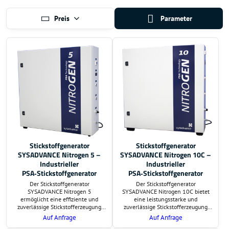
Preis
Parameter
Stickstoffgenerator
Stickstoffgenerator
SYSADVANCE Nitrogen 5 –
SYSADVANCE Nitrogen 10C –
Industrieller
Industrieller
PSA‑Stickstoffgenerator
PSA‑Stickstoffgenerator
Der Stickstoffgenerator
Der Stickstoffgenerator
SYSADVANCE Nitrogen 5
SYSADVANCE Nitrogen 10C bietet
ermöglicht eine effiziente und
eine leistungsstarke und
zuverlässige Stickstofferzeugung
zuverlässige Stickstofferzeugung
direkt am Einsatzort. Auf Wunsch
direkt am Einsatzort. Auf Wunsch
Auf Anfrage
Auf Anfrage
übernehmen wir die Lieferung und
übernehmen wir die Lieferung und