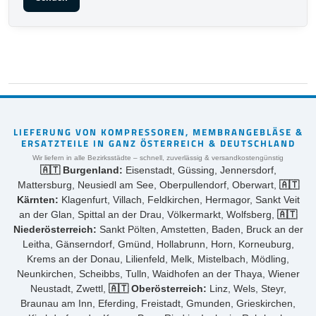
LIEFERUNG VON KOMPRESSOREN, MEMBRANGEBLÄSE &
ERSATZTEILE IN GANZ ÖSTERREICH & DEUTSCHLAND
Wir liefern in alle Bezirksstädte – schnell, zuverlässig & versandkostengünstig
🇦🇹 Burgenland:
Eisenstadt, Güssing, Jennersdorf,
Mattersburg, Neusiedl am See, Oberpullendorf, Oberwart,
🇦🇹
Kärnten:
Klagenfurt, Villach, Feldkirchen, Hermagor, Sankt Veit
an der Glan, Spittal an der Drau, Völkermarkt, Wolfsberg,
🇦🇹
Niederösterreich:
Sankt Pölten, Amstetten, Baden, Bruck an der
Leitha, Gänserndorf, Gmünd, Hollabrunn, Horn, Korneuburg,
Krems an der Donau, Lilienfeld, Melk, Mistelbach, Mödling,
Neunkirchen, Scheibbs, Tulln, Waidhofen an der Thaya, Wiener
Neustadt, Zwettl,
🇦🇹 Oberösterreich:
Linz, Wels, Steyr,
Braunau am Inn, Eferding, Freistadt, Gmunden, Grieskirchen,