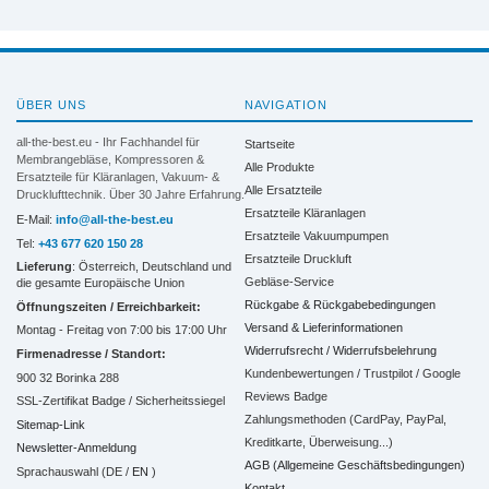
ÜBER UNS
NAVIGATION
all-the-best.eu - Ihr Fachhandel für
Startseite
Membrangebläse, Kompressoren &
Alle Produkte
Ersatzteile für Kläranlagen, Vakuum- &
Alle Ersatzteile
Drucklufttechnik. Über 30 Jahre Erfahrung.
Ersatzteile Kläranlagen
E-Mail:
info@all-the-best.eu
Ersatzteile Vakuumpumpen
Tel:
+43 677 620 150 28
Ersatzteile Druckluft
Lieferung
: Österreich, Deutschland und
Gebläse-Service
die gesamte Europäische Union
Rückgabe & Rückgabebedingungen
Öffnungszeiten / Erreichbarkeit:
Versand & Lieferinformationen
Montag - Freitag von 7:00 bis 17:00 Uhr
Widerrufsrecht / Widerrufsbelehrung
Firmenadresse / Standort:
Kundenbewertungen / Trustpilot / Google
900 32 Borinka 288
Reviews Badge
SSL-Zertifikat Badge / Sicherheitssiegel
Zahlungsmethoden (CardPay, PayPal,
Sitemap-Link
Kreditkarte, Überweisung...)
Newsletter-Anmeldung
AGB (Allgemeine Geschäftsbedingungen)
Sprachauswahl (DE /
EN
)
Kontakt