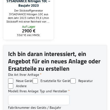
SYSADVANCE Nitrogen 10C –
Baujahr 2023
Der Stickstoffgenerator
SYSADVANCE Nitrogen 10C aus
dem Jahr 2023 liefert 39,8 l/min
Stickstoff mit einer Reinheit von 99
%. Mit einem maximalen
Auf Lager
Ausgangsdruck von 6,5 bar,
2900 €
niedrigem Energiebedarf und
3567 €
inkl MWSt.
kompakten Abmessungen eignet er
sich perfekt für Labor-, Produktions-
und Industrieumgebungen.
Ich bin daran interessiert, ein
Angebot für ein neues Anlage oder
Ersatzteile zu erstellen
Die Art Ihrer Anfrage
*
Neue Gerät
Ersatzteile für Gerät
Reparatur
Andere
Modell Ihres Anlage: Typ und Hersteller
*
Fabriknummer des Geräts / Baujahr