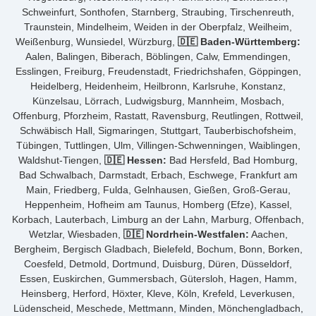
Schweinfurt, Sonthofen, Starnberg, Straubing, Tirschenreuth,
Traunstein, Mindelheim, Weiden in der Oberpfalz, Weilheim,
Weißenburg, Wunsiedel, Würzburg,
🇩🇪 Baden-Württemberg:
Aalen, Balingen, Biberach, Böblingen, Calw, Emmendingen,
Esslingen, Freiburg, Freudenstadt, Friedrichshafen, Göppingen,
Heidelberg, Heidenheim, Heilbronn, Karlsruhe, Konstanz,
Künzelsau, Lörrach, Ludwigsburg, Mannheim, Mosbach,
Offenburg, Pforzheim, Rastatt, Ravensburg, Reutlingen, Rottweil,
Schwäbisch Hall, Sigmaringen, Stuttgart, Tauberbischofsheim,
Tübingen, Tuttlingen, Ulm, Villingen-Schwenningen, Waiblingen,
Waldshut-Tiengen,
🇩🇪 Hessen:
Bad Hersfeld, Bad Homburg,
Bad Schwalbach, Darmstadt, Erbach, Eschwege, Frankfurt am
Main, Friedberg, Fulda, Gelnhausen, Gießen, Groß-Gerau,
Heppenheim, Hofheim am Taunus, Homberg (Efze), Kassel,
Korbach, Lauterbach, Limburg an der Lahn, Marburg, Offenbach,
Wetzlar, Wiesbaden,
🇩🇪 Nordrhein-Westfalen:
Aachen,
Bergheim, Bergisch Gladbach, Bielefeld, Bochum, Bonn, Borken,
Coesfeld, Detmold, Dortmund, Duisburg, Düren, Düsseldorf,
Essen, Euskirchen, Gummersbach, Gütersloh, Hagen, Hamm,
Heinsberg, Herford, Höxter, Kleve, Köln, Krefeld, Leverkusen,
Lüdenscheid, Meschede, Mettmann, Minden, Mönchengladbach,