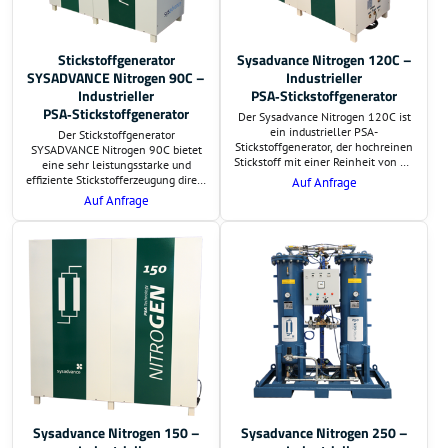
Stickstoffgenerator
Sysadvance Nitrogen 120C –
SYSADVANCE Nitrogen 90C –
Industrieller
Industrieller
PSA‑Stickstoffgenerator
PSA‑Stickstoffgenerator
Der Sysadvance Nitrogen 120C ist
ein industrieller PSA-
Der Stickstoffgenerator
Stickstoffgenerator, der hochreinen
SYSADVANCE Nitrogen 90C bietet
Stickstoff mit einer Reinheit von 95
eine sehr leistungsstarke und
% bis 99,999 % erzeugt. Mit einer
effiziente Stickstofferzeugung direkt
Auf Anfrage
Leistung von bis zu 60,27 m³/h und
am Einsatzort. Auf Wunsch
Auf Anfrage
einem Ausgangsdruck von bis zu 9
übernehmen wir die Lieferung und
bar eignet er sich ideal für
schlüsselfertige Montage. Preis und
anspruchsvolle industrielle
Lieferzeit sind auf Anfrage.
Prozesse.
Zusätzlich erstellen wir eine
Berechnung der
Investitionsrentabilität.
Sysadvance Nitrogen 150 –
Sysadvance Nitrogen 250 –