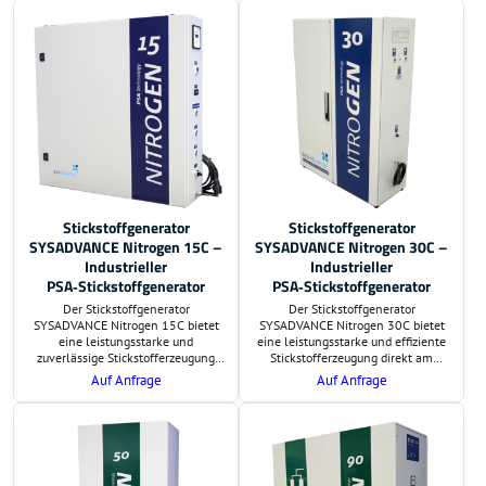
schlüsselfertige Montage. Preis und
schlüsselfertige Montage. Preis und
Lieferzeit sind auf Anfrage.
Lieferzeit sind auf Anfrage.
Zusätzlich bieten wir eine
Zusätzlich erstellen wir eine
Berechnung der
Berechnung der
Investitionsrentabilität an.
Investitionsrentabilität.
Stickstoffgenerator
Stickstoffgenerator
SYSADVANCE Nitrogen 15C –
SYSADVANCE Nitrogen 30C –
Industrieller
Industrieller
PSA‑Stickstoffgenerator
PSA‑Stickstoffgenerator
Der Stickstoffgenerator
Der Stickstoffgenerator
SYSADVANCE Nitrogen 15C bietet
SYSADVANCE Nitrogen 30C bietet
eine leistungsstarke und
eine leistungsstarke und effiziente
zuverlässige Stickstofferzeugung
Stickstofferzeugung direkt am
direkt am Einsatzort. Auf Wunsch
Einsatzort. Auf Wunsch
Auf Anfrage
Auf Anfrage
übernehmen wir die Lieferung und
übernehmen wir die Lieferung und
schlüsselfertige Montage. Preis und
schlüsselfertige Montage. Preis und
Lieferzeit sind auf Anfrage.
Lieferzeit sind auf Anfrage.
Zusätzlich erstellen wir eine
Zusätzlich erstellen wir eine
Berechnung der
Berechnung der
Investitionsrentabilität.
Investitionsrentabilität.