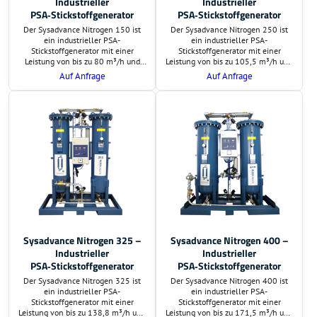
Industrieller
Industrieller
PSA‑Stickstoffgenerator
PSA‑Stickstoffgenerator
Der Sysadvance Nitrogen 150 ist
Der Sysadvance Nitrogen 250 ist
ein industrieller PSA-
ein industrieller PSA-
Stickstoffgenerator mit einer
Stickstoffgenerator mit einer
Leistung von bis zu 80 m³/h und
Leistung von bis zu 105,5 m³/h und
einer Reinheit von 95 % bis 99,999
einer Reinheit von bis zu 99,999 %.
Auf Anfrage
Auf Anfrage
%. Ideal für Laseranwendungen,
Er eignet sich ideal für
Lebensmittelproduktion,
anspruchsvolle industrielle
Pharmaindustrie und weitere
Anwendungen wie
anspruchsvolle Prozesse.
Laserbearbeitung,
Lebensmittelproduktion,
Pharmaindustrie und
Elektronikfertigung.
Sysadvance Nitrogen 325 –
Sysadvance Nitrogen 400 –
Industrieller
Industrieller
PSA‑Stickstoffgenerator
PSA‑Stickstoffgenerator
Der Sysadvance Nitrogen 325 ist
Der Sysadvance Nitrogen 400 ist
ein industrieller PSA-
ein industrieller PSA-
Stickstoffgenerator mit einer
Stickstoffgenerator mit einer
Leistung von bis zu 138,8 m³/h und
Leistung von bis zu 171,5 m³/h und