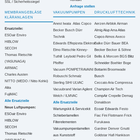
SSL / Sicherheitssiegel
Anfrage stellen
MEMBRANGEBLÄSE
VAKUUMPUMPEN
DRUCKLUFTTECHNIK
KLÄRANLAGEN
Anest Iwata
Atlas Copco
Aerzen
Airblok
Airman
Ersatzteile:
Becker
Busch
Dürr
Almig
Alup
Ama
Atlas
ESOair Enviro
Technik
Copco
Atmos
Axeco
HIBLOW
Edwards
Effepizeta
Elektror
Balke Dürr
Bauer
BEA
SECOH
Elmo Rietschle
Kinney-
Becker
Becker & Söhne
Thomas Rietschle
Tuthill
Leybold
Pedro Gil
Bellis & Morcom
BGS
Blitz
(YASUNAGA)
Pfeiffer
Schneider
Boehler
Boge
AIRMAC
Vacuum
POMPETRAVAINI
Bottarini
Broomwade
Charles Austen
Robuschi
Schmalz
Busch
NITTO (MEDO / Nitto Kohki)
Sterling SIHI
ULVAC
Ceccato Aria Compressa
Alita
Vacuubrand
Varian Agilent
Champion Air Tech
FujiMAC
Welch / ILMVAC
CompAir
Crepelle
Demag
Alle Ersatzteile
Alle Ersatzteile
Donaldson
Neue Luftpumpen:
Wartungskit & Servicekit
Ecoair
Edwards
Festo
ESOair Enviro
Schieberlamellen
Fiac
Fini
Flottmann
Frick
HIBLOW
Filterelementen
Furukawa
SECOH
Vakuumpumpenlamellen
Gardner Denver
Gnutti
Thomas Rietschle
aus Kunststoff
Goldstar
Hafi
Hankison