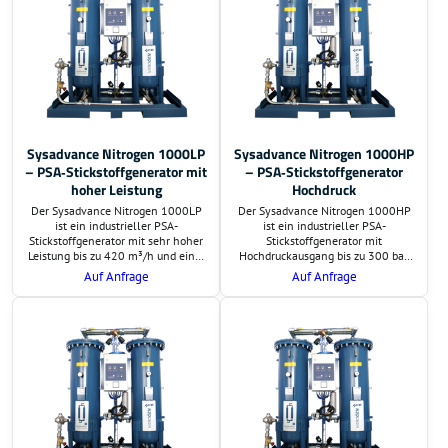
Sysadvance Nitrogen 1000LP
Sysadvance Nitrogen 1000HP
– PSA‑Stickstoffgenerator mit
– PSA‑Stickstoffgenerator
hoher Leistung
Hochdruck
Der Sysadvance Nitrogen 1000LP
Der Sysadvance Nitrogen 1000HP
ist ein industrieller PSA-
ist ein industrieller PSA-
Stickstoffgenerator mit sehr hoher
Stickstoffgenerator mit
Leistung bis zu 420 m³/h und einer
Hochdruckausgang bis zu 300 bar,
Reinheit bis zu 99,999 %. Die LP-
einer Leistung von bis zu 420 m³/h
Auf Anfrage
Auf Anfrage
Version liefert Stickstoff bei
und einer Reinheit bis zu 99,999 %.
niedrigem Ausgangsdruck und
Ideal für Laseranwendungen,
eignet sich ideal für
Metallverarbeitung und weitere
Lebensmittelindustrie, Verpackung,
Hochdruckprozesse.
Elektronik und weitere
Anwendungen.