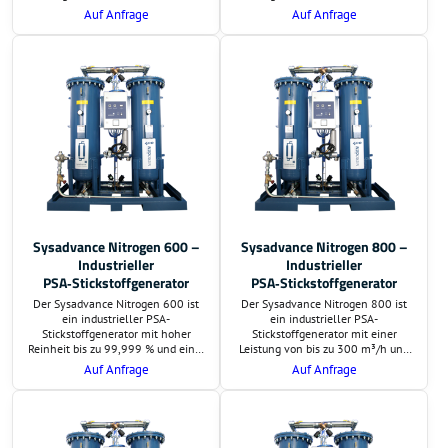
einer Reinheit von bis zu 99,999 %.
einer Reinheit von bis zu 99,999 %.
Auf Anfrage
Auf Anfrage
Ideal für Laserbearbeitung,
Ideal für Laserbearbeitung,
Lebensmittelproduktion,
Lebensmittelproduktion,
Pharmaindustrie und
Pharmaindustrie und
Elektronikfertigung.
Elektronikfertigung.
Sysadvance Nitrogen 600 –
Sysadvance Nitrogen 800 –
Industrieller
Industrieller
PSA‑Stickstoffgenerator
PSA‑Stickstoffgenerator
Der Sysadvance Nitrogen 600 ist
Der Sysadvance Nitrogen 800 ist
ein industrieller PSA-
ein industrieller PSA-
Stickstoffgenerator mit hoher
Stickstoffgenerator mit einer
Reinheit bis zu 99,999 % und einer
Leistung von bis zu 300 m³/h und
Leistung von bis zu 227,5 m³/h.
einer Reinheit bis zu 99,999 %.
Auf Anfrage
Auf Anfrage
Ideal für Laseranwendungen,
Ideal für Laseranwendungen,
Lebensmittelindustrie,
Lebensmittelindustrie,
Metallverarbeitung und viele
Metallverarbeitung und viele
weitere Branchen.
weitere Branchen.