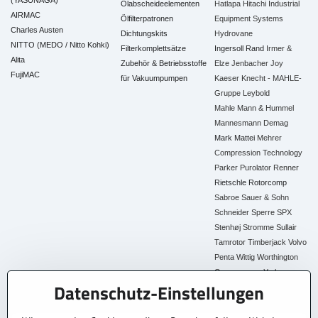
(YASUNAGA)
Ölabscheideelementen
Hatlapa
Hitachi Industrial
AIRMAC
Ölfilterpatronen
Equipment Systems
Charles Austen
Dichtungskits
Hydrovane
NITTO (MEDO / Nitto Kohki)
Filterkomplettsätze
Ingersoll Rand
Irmer &
Alita
Zubehör & Betriebsstoffe
Elze
Jenbacher
Joy
FujiMAC
für Vakuumpumpen
Kaeser
Knecht - MAHLE-
Gruppe
Leybold
Mahle
Mann & Hummel
Mannesmann Demag
Mark
Mattei
Mehrer
Compression Technology
Parker
Purolator
Renner
Rietschle
Rotorcomp
Sabroe
Sauer & Sohn
Schneider
Sperre
SPX
Stenhøj
Stromme
Sullair
Tamrotor
Timberjack
Volvo
Penta
Wittig
Worthington
Creyssensac
York
Datenschutz-Einstellungen
Alle Ersatzteile