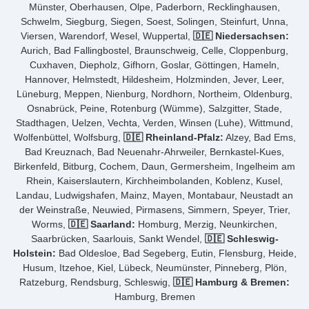
Münster, Oberhausen, Olpe, Paderborn, Recklinghausen,
Schwelm, Siegburg, Siegen, Soest, Solingen, Steinfurt, Unna,
Viersen, Warendorf, Wesel, Wuppertal,
🇩🇪 Niedersachsen:
Aurich, Bad Fallingbostel, Braunschweig, Celle, Cloppenburg,
Cuxhaven, Diepholz, Gifhorn, Goslar, Göttingen, Hameln,
Hannover, Helmstedt, Hildesheim, Holzminden, Jever, Leer,
Lüneburg, Meppen, Nienburg, Nordhorn, Northeim, Oldenburg,
Osnabrück, Peine, Rotenburg (Wümme), Salzgitter, Stade,
Stadthagen, Uelzen, Vechta, Verden, Winsen (Luhe), Wittmund,
Wolfenbüttel, Wolfsburg,
🇩🇪 Rheinland-Pfalz:
Alzey, Bad Ems,
Bad Kreuznach, Bad Neuenahr-Ahrweiler, Bernkastel-Kues,
Birkenfeld, Bitburg, Cochem, Daun, Germersheim, Ingelheim am
Rhein, Kaiserslautern, Kirchheimbolanden, Koblenz, Kusel,
Landau, Ludwigshafen, Mainz, Mayen, Montabaur, Neustadt an
der Weinstraße, Neuwied, Pirmasens, Simmern, Speyer, Trier,
Worms,
🇩🇪 Saarland:
Homburg, Merzig, Neunkirchen,
Saarbrücken, Saarlouis, Sankt Wendel,
🇩🇪 Schleswig-
Holstein:
Bad Oldesloe, Bad Segeberg, Eutin, Flensburg, Heide,
Husum, Itzehoe, Kiel, Lübeck, Neumünster, Pinneberg, Plön,
Ratzeburg, Rendsburg, Schleswig,
🇩🇪 Hamburg & Bremen:
Hamburg, Bremen