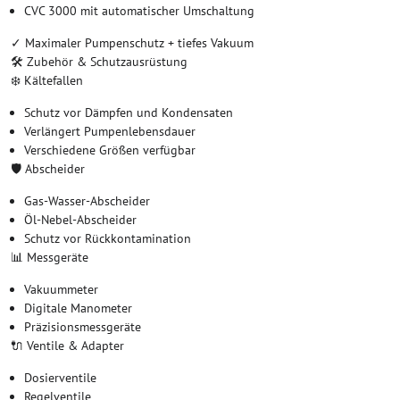
CVC 3000 mit automatischer Umschaltung
✓ Maximaler Pumpenschutz + tiefes Vakuum
🛠️ Zubehör & Schutzausrüstung
❄️ Kältefallen
Schutz vor Dämpfen und Kondensaten
Verlängert Pumpenlebensdauer
Verschiedene Größen verfügbar
🛡️ Abscheider
Gas-Wasser-Abscheider
Öl-Nebel-Abscheider
Schutz vor Rückkontamination
📊 Messgeräte
Vakuummeter
Digitale Manometer
Präzisionsmessgeräte
🔌 Ventile & Adapter
Dosierventile
Regelventile