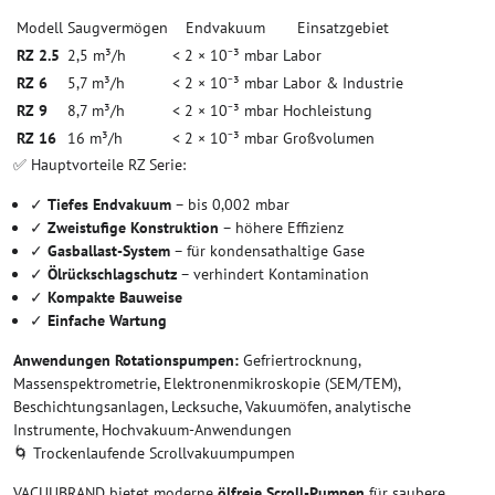
Modell
Saugvermögen
Endvakuum
Einsatzgebiet
RZ 2.5
2,5 m³/h
< 2 × 10⁻³ mbar
Labor
RZ 6
5,7 m³/h
< 2 × 10⁻³ mbar
Labor & Industrie
RZ 9
8,7 m³/h
< 2 × 10⁻³ mbar
Hochleistung
RZ 16
16 m³/h
< 2 × 10⁻³ mbar
Großvolumen
✅ Hauptvorteile RZ Serie:
✓
Tiefes Endvakuum
– bis 0,002 mbar
✓
Zweistufige Konstruktion
– höhere Effizienz
✓
Gasballast-System
– für kondensathaltige Gase
✓
Ölrückschlagschutz
– verhindert Kontamination
✓
Kompakte Bauweise
✓
Einfache Wartung
Anwendungen Rotationspumpen:
Gefriertrocknung,
Massenspektrometrie, Elektronenmikroskopie (SEM/TEM),
Beschichtungsanlagen, Lecksuche, Vakuumöfen, analytische
Instrumente, Hochvakuum-Anwendungen
🌀 Trockenlaufende Scrollvakuumpumpen
VACUUBRAND bietet moderne
ölfreie Scroll-Pumpen
für saubere,