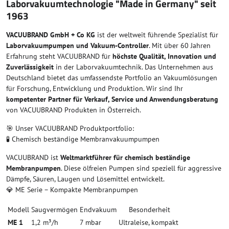
Laborvakuumtechnologie "Made in Germany" seit
1963
VACUUBRAND GmbH + Co KG
ist der weltweit führende Spezialist für
Laborvakuumpumpen und Vakuum-Controller
. Mit über 60 Jahren
Erfahrung steht VACUUBRAND für
höchste Qualität, Innovation und
Zuverlässigkeit
in der Laborvakuumtechnik. Das Unternehmen aus
Deutschland bietet das umfassendste Portfolio an Vakuumlösungen
für Forschung, Entwicklung und Produktion. Wir sind Ihr
kompetenter Partner für Verkauf, Service und Anwendungsberatung
von VACUUBRAND Produkten in Österreich.
🎯 Unser VACUUBRAND Produktportfolio:
🧪 Chemisch beständige Membranvakuumpumpen
VACUUBRAND ist
Weltmarktführer für chemisch beständige
Membranpumpen
. Diese ölfreien Pumpen sind speziell für aggressive
Dämpfe, Säuren, Laugen und Lösemittel entwickelt.
💎 ME Serie – Kompakte Membranpumpen
Modell
Saugvermögen
Endvakuum
Besonderheit
ME 1
1,2 m³/h
7 mbar
Ultraleise, kompakt