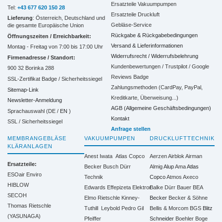
Ersatzteile Vakuumpumpen
Tel:
+43 677 620 150 28
Ersatzteile Druckluft
Lieferung
: Österreich, Deutschland und
Gebläse-Service
die gesamte Europäische Union
Rückgabe & Rückgabebedingungen
Öffnungszeiten / Erreichbarkeit:
Versand & Lieferinformationen
Montag - Freitag von 7:00 bis 17:00 Uhr
Widerrufsrecht / Widerrufsbelehrung
Firmenadresse / Standort:
Kundenbewertungen / Trustpilot / Google
900 32 Borinka 288
Reviews Badge
SSL-Zertifikat Badge / Sicherheitssiegel
Zahlungsmethoden (CardPay, PayPal,
Sitemap-Link
Kreditkarte, Überweisung...)
Newsletter-Anmeldung
AGB (Allgemeine Geschäftsbedingungen)
Sprachauswahl (DE /
EN
)
Kontakt
SSL / Sicherheitssiegel
Anfrage stellen
MEMBRANGEBLÄSE
VAKUUMPUMPEN
DRUCKLUFTTECHNIK
KLÄRANLAGEN
Anest Iwata
Atlas Copco
Aerzen
Airblok
Airman
Ersatzteile:
Becker
Busch
Dürr
Almig
Alup
Ama
Atlas
ESOair Enviro
Technik
Copco
Atmos
Axeco
HIBLOW
Edwards
Effepizeta
Elektror
Balke Dürr
Bauer
BEA
SECOH
Elmo Rietschle
Kinney-
Becker
Becker & Söhne
Thomas Rietschle
Tuthill
Leybold
Pedro Gil
Bellis & Morcom
BGS
Blitz
(YASUNAGA)
Pfeiffer
Schneider
Boehler
Boge