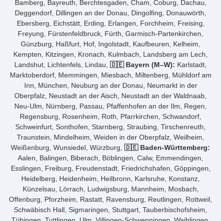
Bamberg, Bayreuth, Berchtesgaden, Cham, Coburg, Dachau,
Deggendorf, Dillingen an der Donau, Dingolfing, Donauwörth,
Ebersberg, Eichstätt, Erding, Erlangen, Forchheim, Freising,
Freyung, Fürstenfeldbruck, Fürth, Garmisch-Partenkirchen,
Günzburg, Haßfurt, Hof, Ingolstadt, Kaufbeuren, Kelheim,
Kempten, Kitzingen, Kronach, Kulmbach, Landsberg am Lech,
Landshut, Lichtenfels, Lindau,
🇩🇪 Bayern (M–W):
Karlstadt,
Marktoberdorf, Memmingen, Miesbach, Miltenberg, Mühldorf am
Inn, München, Neuburg an der Donau, Neumarkt in der
Oberpfalz, Neustadt an der Aisch, Neustadt an der Waldnaab,
Neu-Ulm, Nürnberg, Passau, Pfaffenhofen an der Ilm, Regen,
Regensburg, Rosenheim, Roth, Pfarrkirchen, Schwandorf,
Schweinfurt, Sonthofen, Starnberg, Straubing, Tirschenreuth,
Traunstein, Mindelheim, Weiden in der Oberpfalz, Weilheim,
Weißenburg, Wunsiedel, Würzburg,
🇩🇪 Baden-Württemberg:
Aalen, Balingen, Biberach, Böblingen, Calw, Emmendingen,
Esslingen, Freiburg, Freudenstadt, Friedrichshafen, Göppingen,
Heidelberg, Heidenheim, Heilbronn, Karlsruhe, Konstanz,
Künzelsau, Lörrach, Ludwigsburg, Mannheim, Mosbach,
Offenburg, Pforzheim, Rastatt, Ravensburg, Reutlingen, Rottweil,
Schwäbisch Hall, Sigmaringen, Stuttgart, Tauberbischofsheim,
Tübingen, Tuttlingen, Ulm, Villingen-Schwenningen, Waiblingen,