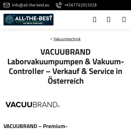
info@all-the-best.eu
+4367762015028
Vakuumtechnik
VACUUBRAND
Laborvakuumpumpen & Vakuum-
Controller – Verkauf & Service in
Österreich
VACUUBRAND – Premium-