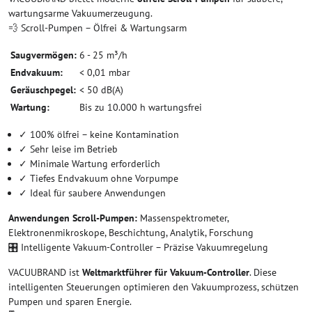
wartungsarme Vakuumerzeugung.
💨 Scroll-Pumpen – Ölfrei & Wartungsarm
Saugvermögen:
6 - 25 m³/h
Endvakuum:
< 0,01 mbar
Geräuschpegel:
< 50 dB(A)
Wartung:
Bis zu 10.000 h wartungsfrei
✓ 100% ölfrei – keine Kontamination
✓ Sehr leise im Betrieb
✓ Minimale Wartung erforderlich
✓ Tiefes Endvakuum ohne Vorpumpe
✓ Ideal für saubere Anwendungen
Anwendungen Scroll-Pumpen:
Massenspektrometer,
Elektronenmikroskope, Beschichtung, Analytik, Forschung
🎛️ Intelligente Vakuum-Controller – Präzise Vakuumregelung
VACUUBRAND ist
Weltmarktführer für Vakuum-Controller
. Diese
intelligenten Steuerungen optimieren den Vakuumprozess, schützen
Pumpen und sparen Energie.