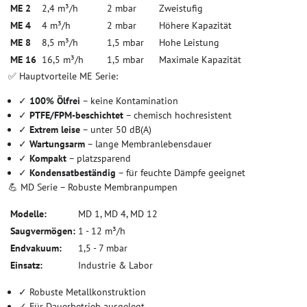
ME 2
2,4 m³/h
2 mbar
Zweistufig
ME 4
4 m³/h
2 mbar
Höhere Kapazität
ME 8
8,5 m³/h
1,5 mbar
Hohe Leistung
ME 16
16,5 m³/h
1,5 mbar
Maximale Kapazität
✅ Hauptvorteile ME Serie:
✓
100% Ölfrei
– keine Kontamination
✓
PTFE/FPM-beschichtet
– chemisch hochresistent
✓
Extrem leise
– unter 50 dB(A)
✓
Wartungsarm
– lange Membranlebensdauer
✓
Kompakt
– platzsparend
✓
Kondensatbeständig
– für feuchte Dämpfe geeignet
💪 MD Serie – Robuste Membranpumpen
Modelle:
MD 1, MD 4, MD 12
Saugvermögen:
1 - 12 m³/h
Endvakuum:
1,5 - 7 mbar
Einsatz:
Industrie & Labor
✓ Robuste Metallkonstruktion
✓ Für Dauerbetrieb ausgelegt