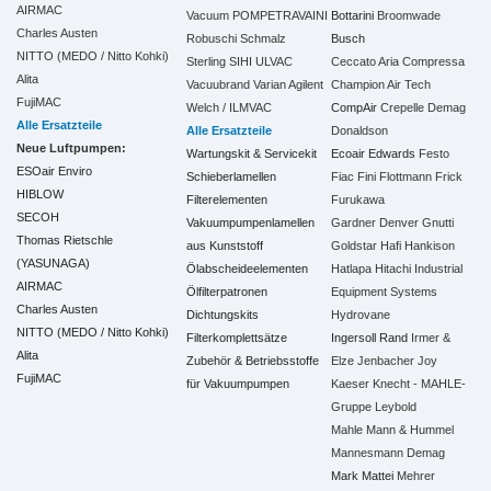
AIRMAC
Vacuum
POMPETRAVAINI
Bottarini
Broomwade
Charles Austen
Robuschi
Schmalz
Busch
NITTO (MEDO / Nitto Kohki)
Sterling SIHI
ULVAC
Ceccato Aria Compressa
Alita
Vacuubrand
Varian Agilent
Champion Air Tech
FujiMAC
Welch / ILMVAC
CompAir
Crepelle
Demag
Alle Ersatzteile
Alle Ersatzteile
Donaldson
Neue Luftpumpen:
Wartungskit & Servicekit
Ecoair
Edwards
Festo
ESOair Enviro
Schieberlamellen
Fiac
Fini
Flottmann
Frick
HIBLOW
Filterelementen
Furukawa
SECOH
Vakuumpumpenlamellen
Gardner Denver
Gnutti
Thomas Rietschle
aus Kunststoff
Goldstar
Hafi
Hankison
(YASUNAGA)
Ölabscheideelementen
Hatlapa
Hitachi Industrial
AIRMAC
Ölfilterpatronen
Equipment Systems
Charles Austen
Dichtungskits
Hydrovane
NITTO (MEDO / Nitto Kohki)
Filterkomplettsätze
Ingersoll Rand
Irmer &
Alita
Zubehör & Betriebsstoffe
Elze
Jenbacher
Joy
FujiMAC
für Vakuumpumpen
Kaeser
Knecht - MAHLE-
Gruppe
Leybold
Mahle
Mann & Hummel
Mannesmann Demag
Mark
Mattei
Mehrer