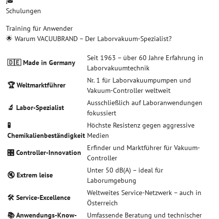
🎓
Schulungen
Training für Anwender
🌟 Warum VACUUBRAND – Der Laborvakuum-Spezialist?
Seit 1963 – über 60 Jahre Erfahrung in
🇩🇪 Made in Germany
Laborvakuumtechnik
Nr. 1 für Laborvakuumpumpen und
🏆 Weltmarktführer
Vakuum-Controller weltweit
Ausschließlich auf Laboranwendungen
🔬 Labor-Spezialist
fokussiert
🧪
Höchste Resistenz gegen aggressive
Chemikalienbeständigkeit
Medien
Erfinder und Marktführer für Vakuum-
🎛️ Controller-Innovation
Controller
Unter 50 dB(A) – ideal für
🔇 Extrem leise
Laborumgebung
Weltweites Service-Netzwerk – auch in
🛠️ Service-Excellence
Österreich
📚 Anwendungs-Know-
Umfassende Beratung und technischer