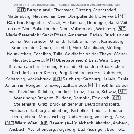
Wir liefern in alle Bezirksstädte – schnell, zuverlässig & versandkostengünstig
🇦🇹 Burgenland:
Eisenstadt, Güssing, Jennersdorf,
Mattersburg, Neusiedl am See, Oberpullendorf, Oberwart,
🇦🇹
Kärnten:
Klagenfurt, Villach, Feldkirchen, Hermagor, Sankt Veit
an der Glan, Spittal an der Drau, Völkermarkt, Wolfsberg,
🇦🇹
Niederösterreich:
Sankt Pölten, Amstetten, Baden, Bruck an der
Leitha, Gänserndorf, Gmünd, Hollabrunn, Horn, Korneuburg,
Krems an der Donau, Lilienfeld, Melk, Mistelbach, Mödling,
Neunkirchen, Scheibbs, Tulln, Waidhofen an der Thaya, Wiener
Neustadt, Zwettl,
🇦🇹 Oberösterreich:
Linz, Wels, Steyr,
Braunau am Inn, Eferding, Freistadt, Gmunden, Grieskirchen,
Kirchdorf an der Krems, Perg, Ried im Innkreis, Rohrbach,
Schärding, Vöcklabruck,
🇦🇹 Salzburg:
Salzburg, Hallein, Sankt
Johann im Pongau, Tamsweg, Zell am See,
🇦🇹 Tirol:
Innsbruck,
Imst, Kitzbühel, Kufstein, Landeck, Lienz, Reutte, Schwaz,
🇦🇹
Vorarlberg:
Bregenz, Bludenz, Dornbirn, Feldkirch,
🇦🇹
Steiermark:
Graz, Bruck an der Mur, Deutschlandsberg,
Feldbach, Hartberg, Judenburg, Knittelfeld, Leibnitz, Leoben,
Liezen, Murau, Mürzzuschlag, Radkersburg, Voitsberg, Weiz,
🇦🇹 Wien:
Wien,
🇩🇪 Bayern (A–L):
Aichach, Altötting, Amberg,
Ansbach, Aschaffenburg, Augsburg, Bad Kissingen, Bad Tölz,