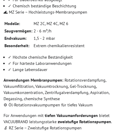
✓ Chemisch beständige Beschichtung
🌊 MZ Serie – Hochleistungs-Membranpumpen
Modelle:
MZ 2C, MZ 4C, MZ 6
Saugvermögen:
2 - 6 m³/h
Endvakuum:
1,5 - 2 mbar
Besonderheit:
Extrem chemikalienresistent
✓ Höchste chemische Beständigkeit
✓ Für härteste Laboranwendungen
✓ Lange Lebensdauer
Anwendungen Membranpumpen:
Rotationsverdampfung,
Vakuumfiltration, Vakuumtrocknung, Gel-Trocknung,
Vakuumkonzentration, Zentrifugalverdampfung, Aspiration,
Degassing, chemische Synthese
⚙️ Öl-Rotationsvakuumpumpen für tiefes Vakuum
Für Anwendungen mit
tiefen Vakuumanforderungen
bietet
VACUUBRAND leistungsstarke
zweistufige Rotationspumpen
.
🔬 RZ Serie – Zweistufige Rotationspumpen