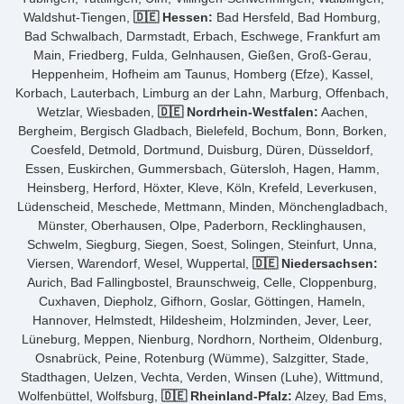
Waldshut-Tiengen,
🇩🇪 Hessen:
Bad Hersfeld, Bad Homburg,
Bad Schwalbach, Darmstadt, Erbach, Eschwege, Frankfurt am
Main, Friedberg, Fulda, Gelnhausen, Gießen, Groß-Gerau,
Heppenheim, Hofheim am Taunus, Homberg (Efze), Kassel,
Korbach, Lauterbach, Limburg an der Lahn, Marburg, Offenbach,
Wetzlar, Wiesbaden,
🇩🇪 Nordrhein-Westfalen:
Aachen,
Bergheim, Bergisch Gladbach, Bielefeld, Bochum, Bonn, Borken,
Coesfeld, Detmold, Dortmund, Duisburg, Düren, Düsseldorf,
Essen, Euskirchen, Gummersbach, Gütersloh, Hagen, Hamm,
Heinsberg, Herford, Höxter, Kleve, Köln, Krefeld, Leverkusen,
Lüdenscheid, Meschede, Mettmann, Minden, Mönchengladbach,
Münster, Oberhausen, Olpe, Paderborn, Recklinghausen,
Schwelm, Siegburg, Siegen, Soest, Solingen, Steinfurt, Unna,
Viersen, Warendorf, Wesel, Wuppertal,
🇩🇪 Niedersachsen:
Aurich, Bad Fallingbostel, Braunschweig, Celle, Cloppenburg,
Cuxhaven, Diepholz, Gifhorn, Goslar, Göttingen, Hameln,
Hannover, Helmstedt, Hildesheim, Holzminden, Jever, Leer,
Lüneburg, Meppen, Nienburg, Nordhorn, Northeim, Oldenburg,
Osnabrück, Peine, Rotenburg (Wümme), Salzgitter, Stade,
Stadthagen, Uelzen, Vechta, Verden, Winsen (Luhe), Wittmund,
Wolfenbüttel, Wolfsburg,
🇩🇪 Rheinland-Pfalz:
Alzey, Bad Ems,