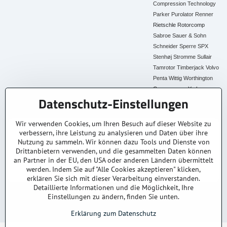
Compression Technology
Parker
Purolator
Renner
Rietschle
Rotorcomp
Sabroe
Sauer & Sohn
Schneider
Sperre
SPX
Stenhøj
Stromme
Sullair
Tamrotor
Timberjack
Volvo
Penta
Wittig
Worthington
Creyssensac
York
Datenschutz-Einstellungen
Alle Ersatzteile
Wir verwenden Cookies, um Ihren Besuch auf dieser Website zu
verbessern, ihre Leistung zu analysieren und Daten über ihre
30+ Jahre Erfahrung
Lagerware
Original & Kompatibel
Nutzung zu sammeln. Wir können dazu Tools und Dienste von
Branchenexperten
Schneller Versand AT &
Ersatzteile aller Marken
DE
Drittanbietern verwenden, und die gesammelten Daten können
an Partner in der EU, den USA oder anderen Ländern übermittelt
Faire Preise
Fachberatung
werden. Indem Sie auf "Alle Cookies akzeptieren" klicken,
Top Preis-Leistung
Persönlich & kompetent
erklären Sie sich mit dieser Verarbeitung einverstanden.
Detaillierte Informationen und die Möglichkeit, Ihre
Einstellungen zu ändern, finden Sie unten.
© 2025
kompressoren-drucklufttrockner-filtern.at
– Alle Rechte vorbehalten.
Datenschutz
Impressum
AGB
Versand & Lieferung
Kontakt / Anfrage
Erklärung zum Datenschutz