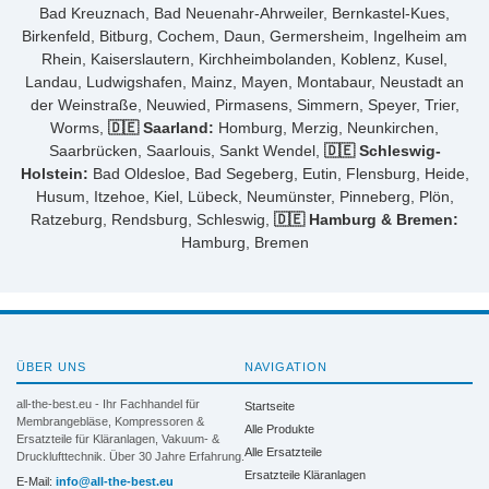
Bad Kreuznach, Bad Neuenahr-Ahrweiler, Bernkastel-Kues,
Birkenfeld, Bitburg, Cochem, Daun, Germersheim, Ingelheim am
Rhein, Kaiserslautern, Kirchheimbolanden, Koblenz, Kusel,
Landau, Ludwigshafen, Mainz, Mayen, Montabaur, Neustadt an
der Weinstraße, Neuwied, Pirmasens, Simmern, Speyer, Trier,
Worms,
🇩🇪 Saarland:
Homburg, Merzig, Neunkirchen,
Saarbrücken, Saarlouis, Sankt Wendel,
🇩🇪 Schleswig-
Holstein:
Bad Oldesloe, Bad Segeberg, Eutin, Flensburg, Heide,
Husum, Itzehoe, Kiel, Lübeck, Neumünster, Pinneberg, Plön,
Ratzeburg, Rendsburg, Schleswig,
🇩🇪 Hamburg & Bremen:
Hamburg, Bremen
ÜBER UNS
NAVIGATION
all-the-best.eu - Ihr Fachhandel für
Startseite
Membrangebläse, Kompressoren &
Alle Produkte
Ersatzteile für Kläranlagen, Vakuum- &
Alle Ersatzteile
Drucklufttechnik. Über 30 Jahre Erfahrung.
Ersatzteile Kläranlagen
E-Mail:
info@all-the-best.eu