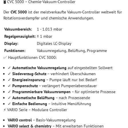
🖥️ CVC 3000 – Chemie-Vakuum-Controller
Der
CVC 3000
ist der meistverkaufte Vakuum-Controller weltweit für
Rotationsverdampfer und chemische Anwendungen.
Vakuumbereich:
1 - 1.013 mbar
Regelgenauigkeit:
± 1 mbar
Display:
Digitales LC-Display
Funktionen:
Vakuumregelung, Belüftung, Programme
✅ Hauptfunktionen CVC 3000:
✓
Automatische Vakuumregelung
auf eingestellten Sollwert
✓
Siedeverzug-Schutz
– verhindert Überschäumen
✓
Energieeinsparung
– Pumpe läuft nur bei Bedarf
✓
Pumpenschutz
– verlängert Pumpenlebensdauer
✓
Programmierbare Vakuumrampen
– für optimierte Prozesse
✓
Automatische Belüftung
– nach Prozessende
✓
Einfache Bedienung
– intuitive Menüführung
⚡ VARIO Serie – Modulare Controller
VARIO control
– Basis-Vakuumregelung
VARIO select & chemistry
– Mit erweiterten Funktionen