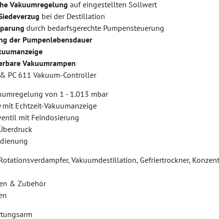
che Vakuumregelung
auf eingestellten Sollwert
 Siedeverzug
bei der Destillation
sparung
durch bedarfsgerechte Pumpensteuerung
ng der Pumpenlebensdauer
akuumanzeige
erbare Vakuumrampen
 & PC 611 Vakuum-Controller
uumregelung von 1 - 1.013 mbar
 mit Echtzeit-Vakuumanzeige
entil mit Feindosierung
Überdruck
edienung
Rotationsverdampfer, Vakuumdestillation, Gefriertrockner, Konze
en & Zubehör
en
rtungsarm