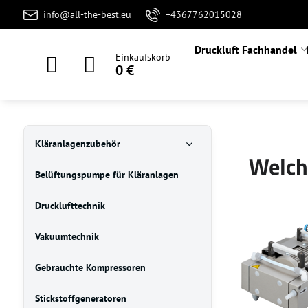
info@all-the-best.eu
+4367762015028
Druckluft Fachhandel
Einkaufskorb
0 €
Kläranlagenzubehör
Welch
Belüftungspumpe für Kläranlagen
Drucklufttechnik
Vakuumtechnik
Gebrauchte Kompressoren
Stickstoffgeneratoren