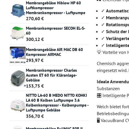
Membrangebläse Hiblow HP 60
Luftkompressor
✓
Automatisc
Membrankompressor - Luftpumpe
✓
Membranp
270,60 €
✓
Rotations
Membrankompressor SECOH EL-S-
✓
Schutz der
60
✓
Verlängert
300,12 €
✓
Intelligent
Membrangebläse AIR MAC DB 60
💡 Vorteile von
Kompressor AIRMAC
293,97 €
Chemisch aggre
eingesetzt wird.
Membrankompressor Charles
Austen ET 60 für Kläranlage-
Gebläse
Ideale Anwendu
153,75 €
Substanzen
🎛️ Intelligent
NITTO LA-60 B MEDO NITTO KOHKI
LA 60 B Kolben Luftpumpe 3.6
Kolbenkompressor - Kolbenpumpe -
Welch bietet for
Luftpumpe Gebläse
Betriebsbedingu
356,70 €
🖥️ VacuuBrand 
Membrangebläse FujiMAC 80R II