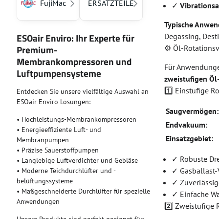
FujiMac
ERSATZTEILE
✓
Vibrations
Typische Anwen
ESOair Enviro: Ihr Experte für
Degassing, Desti
Premium-
⚙️ Öl-Rotation
Membrankompressoren und
Für Anwendunge
Luftpumpensysteme
zweistufigen Ö
1️⃣ Einstufige 
Entdecken Sie unsere vielfältige Auswahl an
ESOair Enviro Lösungen:
Saugvermögen:
• Hochleistungs-Membrankompressoren
Endvakuum:
• Energieeffiziente Luft- und
Einsatzgebiet:
Membranpumpen
• Präzise Sauerstoffpumpen
✓ Robuste Dr
• Langlebige Luftverdichter und Gebläse
✓ Gasballast-
• Moderne Teichdurchlüfter und -
belüftungssysteme
✓ Zuverlässig
• Maßgeschneiderte Durchlüfter für spezielle
✓ Einfache W
Anwendungen
2️⃣ Zweistufige