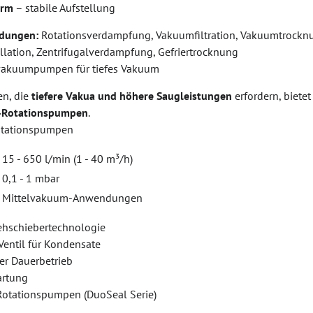
arm
– stabile Aufstellung
dungen:
Rotationsverdampfung, Vakuumfiltration, Vakuumtrocknun
llation, Zentrifugalverdampfung, Gefriertrocknung
svakuumpumpen für tiefes Vakuum
n, die
tiefere Vakua und höhere Saugleistungen
erfordern, biete
l-Rotationspumpen
.
Rotationspumpen
15 - 650 l/min (1 - 40 m³/h)
0,1 - 1 mbar
Mittelvakuum-Anwendungen
ehschiebertechnologie
Ventil für Kondensate
er Dauerbetrieb
artung
 Rotationspumpen (DuoSeal Serie)