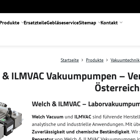
Produkte
Ersatzteile
Gebläseservice
Sitemap
Kontakt
Startseite
Produkte
Vakuumtechnik
 & ILMVAC Vakuumpumpen – Verka
Österreich
Welch & ILMVAC – Laborvakuumpump
Welch Vacuum
und
ILMVAC
sind führende Herstel
analytische und industrielle Anwendungen. Mit übe
Zuverlässigkeit und chemische Beständigkeit
. Wir
Reparatur
von Welch & ILMVAC Vakuumpumpen in 