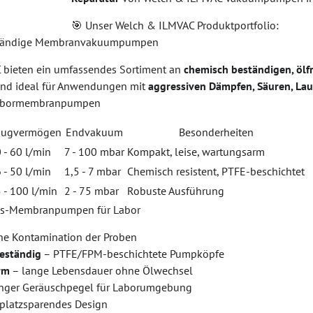
🎯 Unser Welch & ILMVAC Produktportfolio:
eständige Membranvakuumpumpen
 bieten ein umfassendes Sortiment an
chemisch beständigen, ö
ind ideal für Anwendungen mit
aggressiven Dämpfen, Säuren, La
abormembranpumpen
augvermögen
Endvakuum
Besonderheiten
 - 60 l/min
7 - 100 mbar
Kompakt, leise, wartungsarm
 - 50 l/min
1,5 - 7 mbar
Chemisch resistent, PTFE-beschichtet
 - 100 l/min
2 - 75 mbar
Robuste Ausführung
gs-Membranpumpen für Labor
ne Kontamination der Proben
eständig
– PTFE/FPM-beschichtete Pumpköpfe
rm
– lange Lebensdauer ohne Ölwechsel
nger Geräuschpegel für Laborumgebung
platzsparendes Design