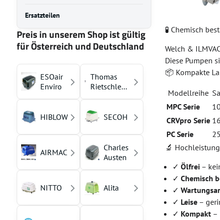
Ersatzteilen
🧪 Chemisch b
Preis in unserem Shop ist gültig
für Österreich und Deutschland
Welch & ILMVAC
Diese Pumpen s
📦 Kompakte L
ESOair
Thomas
Enviro
Rietschle
Modellreihe
S
(YASUNAGA)
MPC Serie
10
HIBLOW
SECOH
CRVpro Serie
16
PC Serie
25
Charles
🔬 Hochleistun
AIRMAC
Austen
✓
Ölfrei
– kei
✓
Chemisch b
NITTO
Alita
✓
Wartungsa
✓
Leise
– geri
✓
Kompakt
– 