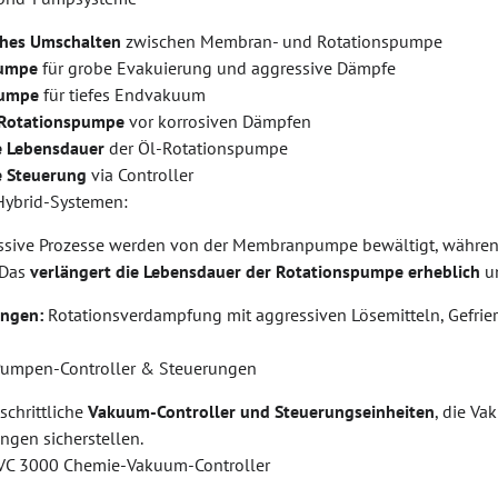
hes Umschalten
zwischen Membran- und Rotationspumpe
umpe
für grobe Evakuierung und aggressive Dämpfe
pumpe
für tiefes Endvakuum
 Rotationspumpe
vor korrosiven Dämpfen
e Lebensdauer
der Öl-Rotationspumpe
e Steuerung
via Controller
 Hybrid-Systemen:
ssive Prozesse werden von der Membranpumpe bewältigt, währen
 Das
verlängert die Lebensdauer der Rotationspumpe erheblich
un
ngen:
Rotationsverdampfung mit aggressiven Lösemitteln, Gefriert
e Pumpen-Controller & Steuerungen
tschrittliche
Vakuum-Controller und Steuerungseinheiten
, die V
ngen sicherstellen.
CVC 3000 Chemie-Vakuum-Controller