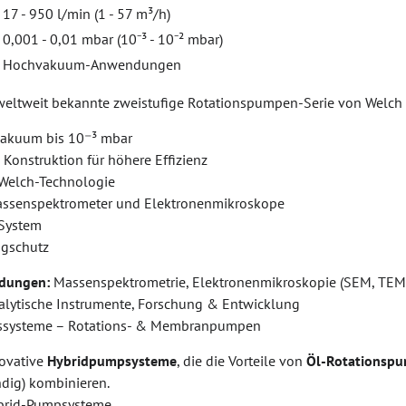
17 - 950 l/min (1 - 57 m³/h)
0,001 - 0,01 mbar (10⁻³ - 10⁻² mbar)
Hochvakuum-Anwendungen
 weltweit bekannte zweistufige Rotationspumpen-Serie von Welch
vakuum bis 10⁻³ mbar
 Konstruktion für höhere Effizienz
 Welch-Technologie
Massenspektrometer und Elektronenmikroskope
-System
agschutz
dungen:
Massenspektrometrie, Elektronenmikroskopie (SEM, TEM),
lytische Instrumente, Forschung & Entwicklung
ssysteme – Rotations- & Membranpumpen
novative
Hybridpumpsysteme
, die die Vorteile von
Öl-Rotationsp
dig) kombinieren.
brid-Pumpsysteme