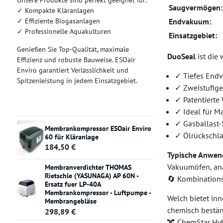
Unsere Produkte sind perfekt geeignet für:
Saugvermögen:
✓ Kompakte Kläranlagen
✓ Effiziente Biogasanlagen
Endvakuum:
✓ Professionelle Aquakulturen
Einsatzgebiet:
Genießen Sie Top-Qualität, maximale
DuoSeal
ist die
Effizienz und robuste Bauweise. ESOair
Enviro garantiert Verlässlichkeit und
✓ Tiefes End
Spitzenleistung in jedem Einsatzgebiet.
✓ Zweistufige
✓ Patentierte
✓ Ideal für 
✓ Gasballast
Membrankompressor ESOair Enviro
✓ Ölrückschl
60 für Kläranlage
184,50 €
Typische Anwen
Vakuumöfen, ana
Membranverdichter THOMAS
Rietschle (YASUNAGA) AP 60N -
🔄 Kombination
Ersatz fuer LP-40A
Membrankompressor - Luftpumpe -
Welch bietet in
Membrangebläse
chemisch bestän
298,89 €
🔀 ChemStar Hy