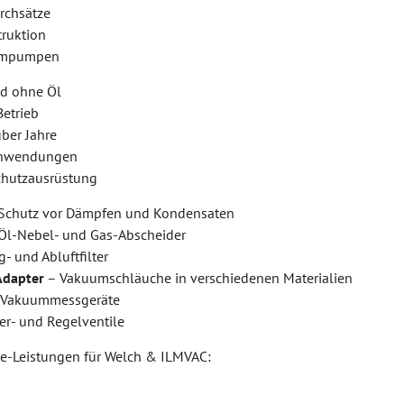
rchsätze
ruktion
uumpumpen
nd ohne Öl
Betrieb
über Jahre
Anwendungen
chutzausrüstung
Schutz vor Dämpfen und Kondensaten
Öl-Nebel- und Gas-Abscheider
- und Abluftfilter
Adapter
– Vakuumschläuche in verschiedenen Materialien
Vakuummessgeräte
er- und Regelventile
ce-Leistungen für Welch & ILMVAC: