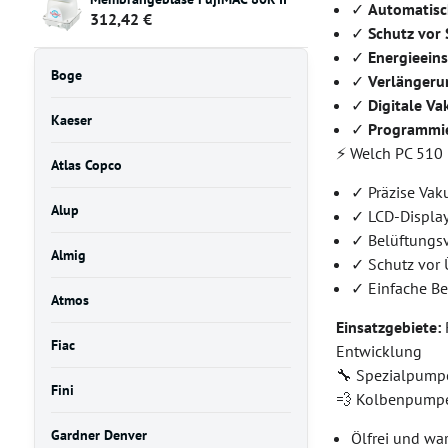
✓
Automatis
312,42 €
✓
Schutz vor
✓
Energieein
Boge
✓
Verlängeru
✓
Digitale V
Kaeser
✓
Programmi
⚡ Welch PC 510
Atlas Copco
✓ Präzise Vak
Alup
✓ LCD-Display
✓ Belüftungsv
Almig
✓ Schutz vor 
✓ Einfache B
Atmos
Einsatzgebiete:
Fiac
Entwicklung
🔧 Spezialpump
Fini
💨 Kolbenpump
Gardner Denver
Ölfrei und wa