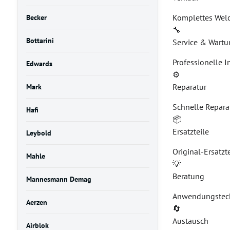
Komplettes Wel
Becker
🔧
Bottarini
Service & Wart
Professionelle 
Edwards
⚙️
Reparatur
Mark
Schnelle Reparat
Hafi
📦
Ersatzteile
Leybold
Original-Ersatzt
Mahle
💡
Beratung
Mannesmann Demag
Anwendungstech
Aerzen
🔄
Austausch
Airblok