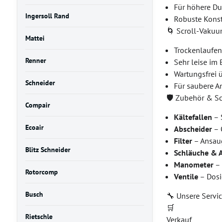
Für höhere Du
Ingersoll Rand
Robuste Konst
🌀 Scroll-Vak
Mattei
Trockenlaufe
Renner
Sehr leise im 
Wartungsfrei 
Schneider
Für saubere 
🛡️ Zubehör & S
Compair
Kältefallen
– 
Ecoair
Abscheider
– 
Filter
– Ansaug
Blitz Schneider
Schläuche & 
Manometer
– 
Rotorcomp
Ventile
– Dosi
Busch
🔧 Unsere Servi
🛒
Rietschle
Verkauf