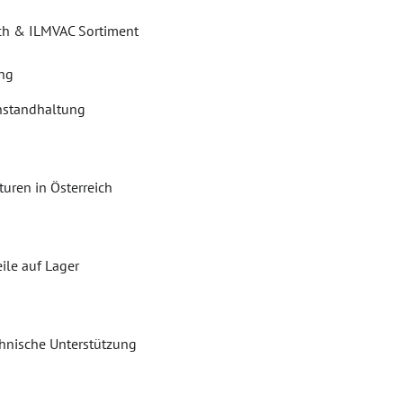
ch & ILMVAC Sortiment
ung
Instandhaltung
uren in Österreich
eile auf Lager
nische Unterstützung