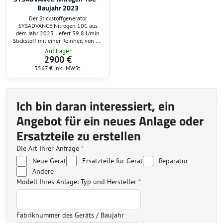
Baujahr 2023
Der Stickstoffgenerator
SYSADVANCE Nitrogen 10C aus
dem Jahr 2023 liefert 39,8 l/min
Stickstoff mit einer Reinheit von 99
%. Mit einem maximalen
Auf Lager
Ausgangsdruck von 6,5 bar,
2900 €
niedrigem Energiebedarf und
3567 €
inkl MWSt.
kompakten Abmessungen eignet er
sich perfekt für Labor-, Produktions-
und Industrieumgebungen.
Ich bin daran interessiert, ein
Angebot für ein neues Anlage oder
Ersatzteile zu erstellen
Die Art Ihrer Anfrage
*
Neue Gerät
Ersatzteile für Gerät
Reparatur
Andere
Modell Ihres Anlage: Typ und Hersteller
*
Fabriknummer des Geräts / Baujahr