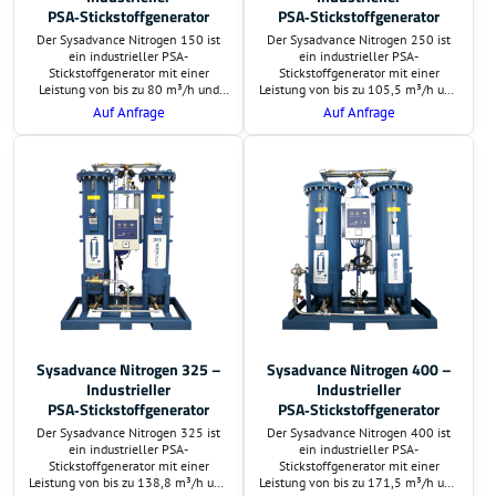
PSA‑Stickstoffgenerator
PSA‑Stickstoffgenerator
Der Sysadvance Nitrogen 150 ist
Der Sysadvance Nitrogen 250 ist
ein industrieller PSA-
ein industrieller PSA-
Stickstoffgenerator mit einer
Stickstoffgenerator mit einer
Leistung von bis zu 80 m³/h und
Leistung von bis zu 105,5 m³/h und
einer Reinheit von 95 % bis 99,999
einer Reinheit von bis zu 99,999 %.
Auf Anfrage
Auf Anfrage
%. Ideal für Laseranwendungen,
Er eignet sich ideal für
Lebensmittelproduktion,
anspruchsvolle industrielle
Pharmaindustrie und weitere
Anwendungen wie
anspruchsvolle Prozesse.
Laserbearbeitung,
Lebensmittelproduktion,
Pharmaindustrie und
Elektronikfertigung.
Sysadvance Nitrogen 325 –
Sysadvance Nitrogen 400 –
Industrieller
Industrieller
PSA‑Stickstoffgenerator
PSA‑Stickstoffgenerator
Der Sysadvance Nitrogen 325 ist
Der Sysadvance Nitrogen 400 ist
ein industrieller PSA-
ein industrieller PSA-
Stickstoffgenerator mit einer
Stickstoffgenerator mit einer
Leistung von bis zu 138,8 m³/h und
Leistung von bis zu 171,5 m³/h und