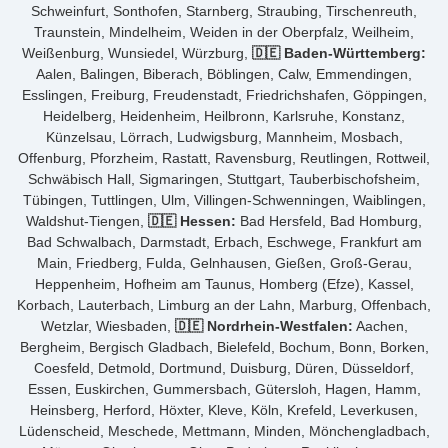
Schweinfurt, Sonthofen, Starnberg, Straubing, Tirschenreuth,
Traunstein, Mindelheim, Weiden in der Oberpfalz, Weilheim,
Weißenburg, Wunsiedel, Würzburg,
🇩🇪 Baden-Württemberg:
Aalen, Balingen, Biberach, Böblingen, Calw, Emmendingen,
Esslingen, Freiburg, Freudenstadt, Friedrichshafen, Göppingen,
Heidelberg, Heidenheim, Heilbronn, Karlsruhe, Konstanz,
Künzelsau, Lörrach, Ludwigsburg, Mannheim, Mosbach,
Offenburg, Pforzheim, Rastatt, Ravensburg, Reutlingen, Rottweil,
Schwäbisch Hall, Sigmaringen, Stuttgart, Tauberbischofsheim,
Tübingen, Tuttlingen, Ulm, Villingen-Schwenningen, Waiblingen,
Waldshut-Tiengen,
🇩🇪 Hessen:
Bad Hersfeld, Bad Homburg,
Bad Schwalbach, Darmstadt, Erbach, Eschwege, Frankfurt am
Main, Friedberg, Fulda, Gelnhausen, Gießen, Groß-Gerau,
Heppenheim, Hofheim am Taunus, Homberg (Efze), Kassel,
Korbach, Lauterbach, Limburg an der Lahn, Marburg, Offenbach,
Wetzlar, Wiesbaden,
🇩🇪 Nordrhein-Westfalen:
Aachen,
Bergheim, Bergisch Gladbach, Bielefeld, Bochum, Bonn, Borken,
Coesfeld, Detmold, Dortmund, Duisburg, Düren, Düsseldorf,
Essen, Euskirchen, Gummersbach, Gütersloh, Hagen, Hamm,
Heinsberg, Herford, Höxter, Kleve, Köln, Krefeld, Leverkusen,
Lüdenscheid, Meschede, Mettmann, Minden, Mönchengladbach,