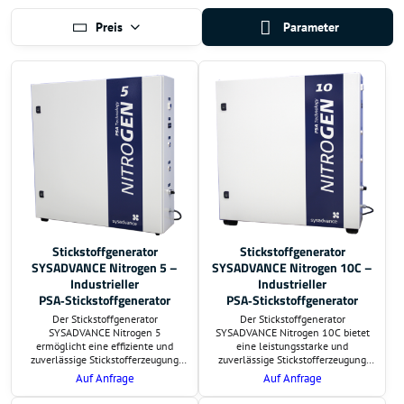
Preis
Parameter
Stickstoffgenerator
Stickstoffgenerator
SYSADVANCE Nitrogen 5 –
SYSADVANCE Nitrogen 10C –
Industrieller
Industrieller
PSA‑Stickstoffgenerator
PSA‑Stickstoffgenerator
Der Stickstoffgenerator
Der Stickstoffgenerator
SYSADVANCE Nitrogen 5
SYSADVANCE Nitrogen 10C bietet
ermöglicht eine effiziente und
eine leistungsstarke und
zuverlässige Stickstofferzeugung
zuverlässige Stickstofferzeugung
direkt am Einsatzort. Auf Wunsch
direkt am Einsatzort. Auf Wunsch
Auf Anfrage
Auf Anfrage
übernehmen wir die Lieferung und
übernehmen wir die Lieferung und
schlüsselfertige Montage. Preis und
schlüsselfertige Montage. Preis und