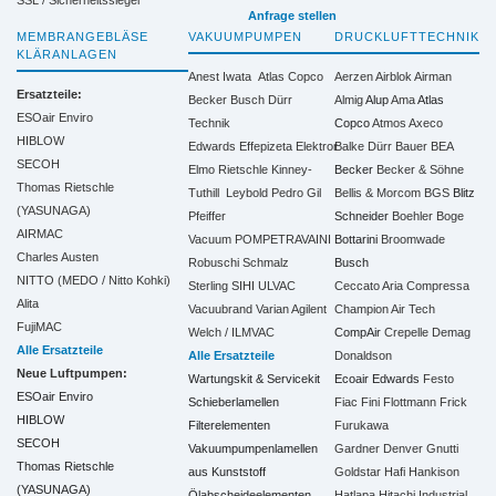
Anfrage stellen
MEMBRANGEBLÄSE
VAKUUMPUMPEN
DRUCKLUFTTECHNIK
KLÄRANLAGEN
Anest Iwata
Atlas Copco
Aerzen
Airblok
Airman
Ersatzteile:
Becker
Busch
Dürr
Almig
Alup
Ama
Atlas
ESOair Enviro
Technik
Copco
Atmos
Axeco
HIBLOW
Edwards
Effepizeta
Elektror
Balke Dürr
Bauer
BEA
SECOH
Elmo Rietschle
Kinney-
Becker
Becker & Söhne
Thomas Rietschle
Tuthill
Leybold
Pedro Gil
Bellis & Morcom
BGS
Blitz
(YASUNAGA)
Pfeiffer
Schneider
Boehler
Boge
AIRMAC
Vacuum
POMPETRAVAINI
Bottarini
Broomwade
Charles Austen
Robuschi
Schmalz
Busch
NITTO (MEDO / Nitto Kohki)
Sterling SIHI
ULVAC
Ceccato Aria Compressa
Alita
Vacuubrand
Varian Agilent
Champion Air Tech
FujiMAC
Welch / ILMVAC
CompAir
Crepelle
Demag
Alle Ersatzteile
Alle Ersatzteile
Donaldson
Neue Luftpumpen:
Wartungskit & Servicekit
Ecoair
Edwards
Festo
ESOair Enviro
Schieberlamellen
Fiac
Fini
Flottmann
Frick
HIBLOW
Filterelementen
Furukawa
SECOH
Vakuumpumpenlamellen
Gardner Denver
Gnutti
Thomas Rietschle
aus Kunststoff
Goldstar
Hafi
Hankison
(YASUNAGA)
Ölabscheideelementen
Hatlapa
Hitachi Industrial