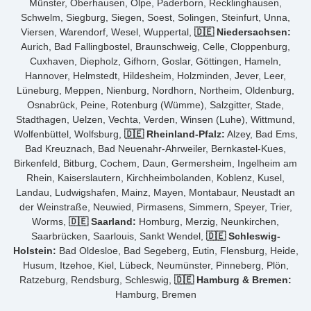
Münster, Oberhausen, Olpe, Paderborn, Recklinghausen,
Schwelm, Siegburg, Siegen, Soest, Solingen, Steinfurt, Unna,
Viersen, Warendorf, Wesel, Wuppertal,
🇩🇪 Niedersachsen:
Aurich, Bad Fallingbostel, Braunschweig, Celle, Cloppenburg,
Cuxhaven, Diepholz, Gifhorn, Goslar, Göttingen, Hameln,
Hannover, Helmstedt, Hildesheim, Holzminden, Jever, Leer,
Lüneburg, Meppen, Nienburg, Nordhorn, Northeim, Oldenburg,
Osnabrück, Peine, Rotenburg (Wümme), Salzgitter, Stade,
Stadthagen, Uelzen, Vechta, Verden, Winsen (Luhe), Wittmund,
Wolfenbüttel, Wolfsburg,
🇩🇪 Rheinland-Pfalz:
Alzey, Bad Ems,
Bad Kreuznach, Bad Neuenahr-Ahrweiler, Bernkastel-Kues,
Birkenfeld, Bitburg, Cochem, Daun, Germersheim, Ingelheim am
Rhein, Kaiserslautern, Kirchheimbolanden, Koblenz, Kusel,
Landau, Ludwigshafen, Mainz, Mayen, Montabaur, Neustadt an
der Weinstraße, Neuwied, Pirmasens, Simmern, Speyer, Trier,
Worms,
🇩🇪 Saarland:
Homburg, Merzig, Neunkirchen,
Saarbrücken, Saarlouis, Sankt Wendel,
🇩🇪 Schleswig-
Holstein:
Bad Oldesloe, Bad Segeberg, Eutin, Flensburg, Heide,
Husum, Itzehoe, Kiel, Lübeck, Neumünster, Pinneberg, Plön,
Ratzeburg, Rendsburg, Schleswig,
🇩🇪 Hamburg & Bremen:
Hamburg, Bremen