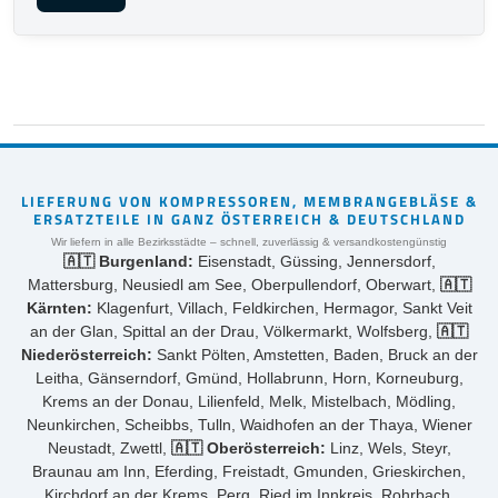
LIEFERUNG VON KOMPRESSOREN, MEMBRANGEBLÄSE &
ERSATZTEILE IN GANZ ÖSTERREICH & DEUTSCHLAND
Wir liefern in alle Bezirksstädte – schnell, zuverlässig & versandkostengünstig
🇦🇹 Burgenland:
Eisenstadt, Güssing, Jennersdorf,
Mattersburg, Neusiedl am See, Oberpullendorf, Oberwart,
🇦🇹
Kärnten:
Klagenfurt, Villach, Feldkirchen, Hermagor, Sankt Veit
an der Glan, Spittal an der Drau, Völkermarkt, Wolfsberg,
🇦🇹
Niederösterreich:
Sankt Pölten, Amstetten, Baden, Bruck an der
Leitha, Gänserndorf, Gmünd, Hollabrunn, Horn, Korneuburg,
Krems an der Donau, Lilienfeld, Melk, Mistelbach, Mödling,
Neunkirchen, Scheibbs, Tulln, Waidhofen an der Thaya, Wiener
Neustadt, Zwettl,
🇦🇹 Oberösterreich:
Linz, Wels, Steyr,
Braunau am Inn, Eferding, Freistadt, Gmunden, Grieskirchen,
Kirchdorf an der Krems, Perg, Ried im Innkreis, Rohrbach,