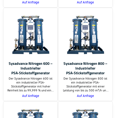
einer Reinheit von bis zu 99,999 %.
einer Reinheit von bis zu 99,999 %.
Auf Anfrage
Auf Anfrage
Ideal für Laserbearbeitung,
Ideal für Laserbearbeitung,
Lebensmittelproduktion,
Lebensmittelproduktion,
Pharmaindustrie und
Pharmaindustrie und
Elektronikfertigung.
Elektronikfertigung.
Sysadvance Nitrogen 600 –
Sysadvance Nitrogen 800 –
Industrieller
Industrieller
PSA‑Stickstoffgenerator
PSA‑Stickstoffgenerator
Der Sysadvance Nitrogen 600 ist
Der Sysadvance Nitrogen 800 ist
ein industrieller PSA-
ein industrieller PSA-
Stickstoffgenerator mit hoher
Stickstoffgenerator mit einer
Reinheit bis zu 99,999 % und einer
Leistung von bis zu 300 m³/h und
Leistung von bis zu 227,5 m³/h.
einer Reinheit bis zu 99,999 %.
Auf Anfrage
Auf Anfrage
Ideal für Laseranwendungen,
Ideal für Laseranwendungen,
Lebensmittelindustrie,
Lebensmittelindustrie,
Metallverarbeitung und viele
Metallverarbeitung und viele
weitere Branchen.
weitere Branchen.