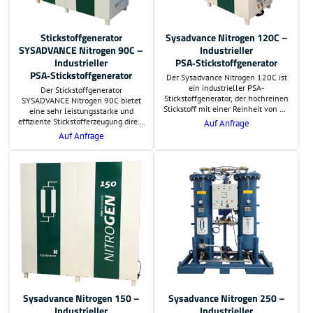
Stickstoffgenerator
Sysadvance Nitrogen 120C –
SYSADVANCE Nitrogen 90C –
Industrieller
Industrieller
PSA‑Stickstoffgenerator
PSA‑Stickstoffgenerator
Der Sysadvance Nitrogen 120C ist
ein industrieller PSA-
Der Stickstoffgenerator
Stickstoffgenerator, der hochreinen
SYSADVANCE Nitrogen 90C bietet
Stickstoff mit einer Reinheit von 95
eine sehr leistungsstarke und
% bis 99,999 % erzeugt. Mit einer
effiziente Stickstofferzeugung direkt
Auf Anfrage
Leistung von bis zu 60,27 m³/h und
am Einsatzort. Auf Wunsch
Auf Anfrage
einem Ausgangsdruck von bis zu 9
übernehmen wir die Lieferung und
bar eignet er sich ideal für
schlüsselfertige Montage. Preis und
anspruchsvolle industrielle
Lieferzeit sind auf Anfrage.
Prozesse.
Zusätzlich erstellen wir eine
Berechnung der
Investitionsrentabilität.
Sysadvance Nitrogen 150 –
Sysadvance Nitrogen 250 –
Industrieller
Industrieller