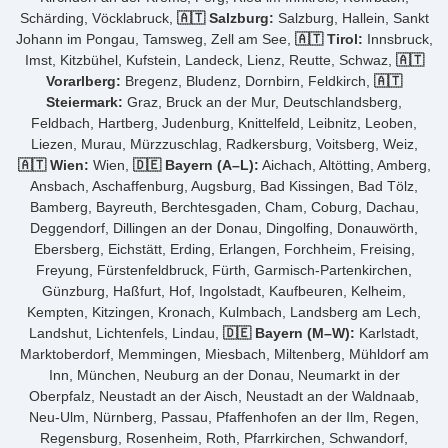
Schärding, Vöcklabruck,
🇦🇹 Salzburg:
Salzburg, Hallein, Sankt
Johann im Pongau, Tamsweg, Zell am See,
🇦🇹 Tirol:
Innsbruck,
Imst, Kitzbühel, Kufstein, Landeck, Lienz, Reutte, Schwaz,
🇦🇹
Vorarlberg:
Bregenz, Bludenz, Dornbirn, Feldkirch,
🇦🇹
Steiermark:
Graz, Bruck an der Mur, Deutschlandsberg,
Feldbach, Hartberg, Judenburg, Knittelfeld, Leibnitz, Leoben,
Liezen, Murau, Mürzzuschlag, Radkersburg, Voitsberg, Weiz,
🇦🇹 Wien:
Wien,
🇩🇪 Bayern (A–L):
Aichach, Altötting, Amberg,
Ansbach, Aschaffenburg, Augsburg, Bad Kissingen, Bad Tölz,
Bamberg, Bayreuth, Berchtesgaden, Cham, Coburg, Dachau,
Deggendorf, Dillingen an der Donau, Dingolfing, Donauwörth,
Ebersberg, Eichstätt, Erding, Erlangen, Forchheim, Freising,
Freyung, Fürstenfeldbruck, Fürth, Garmisch-Partenkirchen,
Günzburg, Haßfurt, Hof, Ingolstadt, Kaufbeuren, Kelheim,
Kempten, Kitzingen, Kronach, Kulmbach, Landsberg am Lech,
Landshut, Lichtenfels, Lindau,
🇩🇪 Bayern (M–W):
Karlstadt,
Marktoberdorf, Memmingen, Miesbach, Miltenberg, Mühldorf am
Inn, München, Neuburg an der Donau, Neumarkt in der
Oberpfalz, Neustadt an der Aisch, Neustadt an der Waldnaab,
Neu-Ulm, Nürnberg, Passau, Pfaffenhofen an der Ilm, Regen,
Regensburg, Rosenheim, Roth, Pfarrkirchen, Schwandorf,