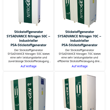
Stickstoffgenerator
Stickstoffgenerator
SYSADVANCE Nitrogen 50C –
SYSADVANCE Nitrogen 70C –
Industrieller
Industrieller
PSA‑Stickstoffgenerator
PSA‑Stickstoffgenerator
Der Stickstoffgenerator
Der Stickstoffgenerator
SYSADVANCE Nitrogen 50C bietet
SYSADVANCE Nitrogen 70C bietet
eine sehr leistungsstarke und
eine sehr leistungsstarke und
zuverlässige Stickstofferzeugung
effiziente Stickstofferzeugung direkt
direkt am Einsatzort. Auf Wunsch
am Einsatzort. Auf Wunsch
Auf Anfrage
Auf Anfrage
übernehmen wir die Lieferung und
übernehmen wir die Lieferung und
schlüsselfertige Montage. Preis und
schlüsselfertige Montage. Preis und
Lieferzeit sind auf Anfrage.
Lieferzeit sind auf Anfrage.
Zusätzlich erstellen wir eine
Zusätzlich erstellen wir eine
Berechnung der
Berechnung der
Investitionsrentabilität.
Investitionsrentabilität.