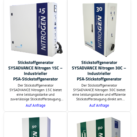
Lieferzeit sind auf Anfrage.
Lieferzeit sind auf Anfrage.
Zusätzlich bieten wir eine
Zusätzlich erstellen wir eine
Berechnung der
Berechnung der
Investitionsrentabilität an.
Investitionsrentabilität.
Stickstoffgenerator
Stickstoffgenerator
SYSADVANCE Nitrogen 15C –
SYSADVANCE Nitrogen 30C –
Industrieller
Industrieller
PSA‑Stickstoffgenerator
PSA‑Stickstoffgenerator
Der Stickstoffgenerator
Der Stickstoffgenerator
SYSADVANCE Nitrogen 15C bietet
SYSADVANCE Nitrogen 30C bietet
eine leistungsstarke und
eine leistungsstarke und effiziente
zuverlässige Stickstofferzeugung
Stickstofferzeugung direkt am
direkt am Einsatzort. Auf Wunsch
Einsatzort. Auf Wunsch
Auf Anfrage
Auf Anfrage
übernehmen wir die Lieferung und
übernehmen wir die Lieferung und
schlüsselfertige Montage. Preis und
schlüsselfertige Montage. Preis und
Lieferzeit sind auf Anfrage.
Lieferzeit sind auf Anfrage.
Zusätzlich erstellen wir eine
Zusätzlich erstellen wir eine
Berechnung der
Berechnung der
Investitionsrentabilität.
Investitionsrentabilität.