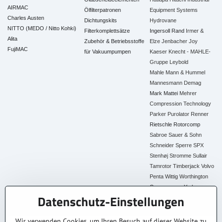
AIRMAC
Ölfilterpatronen
Equipment Systems
Charles Austen
Dichtungskits
Hydrovane
NITTO (MEDO / Nitto Kohki)
Filterkomplettsätze
Ingersoll Rand
Irmer &
Alita
Zubehör & Betriebsstoffe
Elze
Jenbacher
Joy
FujiMAC
für Vakuumpumpen
Kaeser
Knecht - MAHLE-
Gruppe
Leybold
Mahle
Mann & Hummel
Mannesmann Demag
Mark
Mattei
Mehrer
Compression Technology
Parker
Purolator
Renner
Rietschle
Rotorcomp
Sabroe
Sauer & Sohn
Schneider
Sperre
SPX
Stenhøj
Stromme
Sullair
Tamrotor
Timberjack
Volvo
Penta
Wittig
Worthington
Creyssensac
York
Datenschutz-Einstellungen
Alle Ersatzteile
Wir verwenden Cookies, um Ihren Besuch auf dieser Website zu