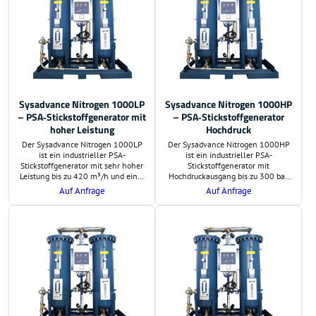
Sysadvance Nitrogen 1000LP
Sysadvance Nitrogen 1000HP
– PSA‑Stickstoffgenerator mit
– PSA‑Stickstoffgenerator
hoher Leistung
Hochdruck
Der Sysadvance Nitrogen 1000LP
Der Sysadvance Nitrogen 1000HP
ist ein industrieller PSA-
ist ein industrieller PSA-
Stickstoffgenerator mit sehr hoher
Stickstoffgenerator mit
Leistung bis zu 420 m³/h und einer
Hochdruckausgang bis zu 300 bar,
Reinheit bis zu 99,999 %. Die LP-
einer Leistung von bis zu 420 m³/h
Auf Anfrage
Auf Anfrage
Version liefert Stickstoff bei
und einer Reinheit bis zu 99,999 %.
niedrigem Ausgangsdruck und
Ideal für Laseranwendungen,
eignet sich ideal für
Metallverarbeitung und weitere
Lebensmittelindustrie, Verpackung,
Hochdruckprozesse.
Elektronik und weitere
Anwendungen.