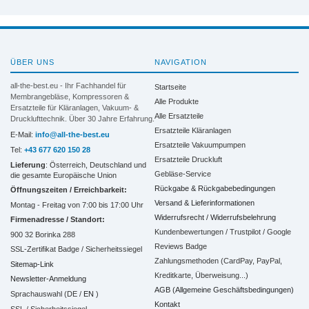
ÜBER UNS
NAVIGATION
all-the-best.eu - Ihr Fachhandel für
Startseite
Membrangebläse, Kompressoren &
Alle Produkte
Ersatzteile für Kläranlagen, Vakuum- &
Alle Ersatzteile
Drucklufttechnik. Über 30 Jahre Erfahrung.
Ersatzteile Kläranlagen
E-Mail:
info@all-the-best.eu
Ersatzteile Vakuumpumpen
Tel:
+43 677 620 150 28
Ersatzteile Druckluft
Lieferung
: Österreich, Deutschland und
Gebläse-Service
die gesamte Europäische Union
Rückgabe & Rückgabebedingungen
Öffnungszeiten / Erreichbarkeit:
Versand & Lieferinformationen
Montag - Freitag von 7:00 bis 17:00 Uhr
Widerrufsrecht / Widerrufsbelehrung
Firmenadresse / Standort:
Kundenbewertungen / Trustpilot / Google
900 32 Borinka 288
Reviews Badge
SSL-Zertifikat Badge / Sicherheitssiegel
Zahlungsmethoden (CardPay, PayPal,
Sitemap-Link
Kreditkarte, Überweisung...)
Newsletter-Anmeldung
AGB (Allgemeine Geschäftsbedingungen)
Sprachauswahl (DE /
EN
)
Kontakt
SSL / Sicherheitssiegel