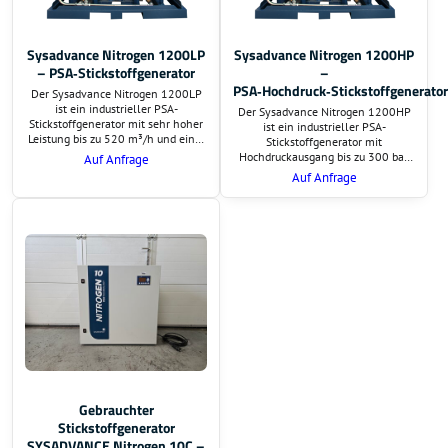
Sysadvance Nitrogen 1200LP
Sysadvance Nitrogen 1200HP
– PSA‑Stickstoffgenerator
–
PSA‑Hochdruck‑Stickstoffgenerator
Der Sysadvance Nitrogen 1200LP
ist ein industrieller PSA-
Der Sysadvance Nitrogen 1200HP
Stickstoffgenerator mit sehr hoher
ist ein industrieller PSA-
Leistung bis zu 520 m³/h und einer
Stickstoffgenerator mit
Reinheit bis zu 99,999 %. Die LP-
Hochdruckausgang bis zu 300 bar,
Auf Anfrage
Version liefert Stickstoff bei
einer Leistung von bis zu 520 m³/h
Auf Anfrage
niedrigem Ausgangsdruck und
und einer Reinheit bis zu 99,999 %.
eignet sich ideal für
Ideal für Laseranwendungen,
Lebensmittelindustrie, MAP-
Metallverarbeitung und weitere
Verpackung, Elektronik und weitere
Hochdruckprozesse.
Anwendungen.
Gebrauchter
Stickstoffgenerator
SYSADVANCE Nitrogen 10C –