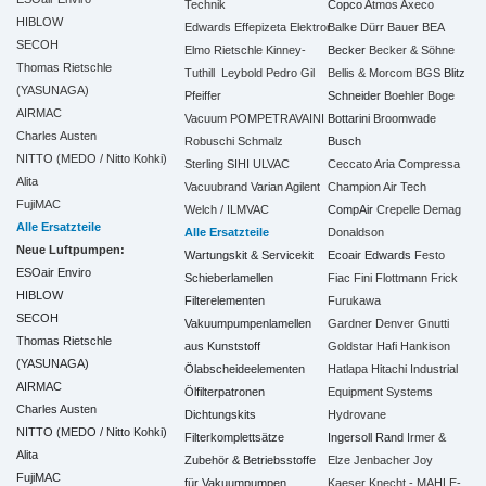
Technik
Copco
Atmos
Axeco
HIBLOW
Edwards
Effepizeta
Elektror
Balke Dürr
Bauer
BEA
SECOH
Elmo Rietschle
Kinney-
Becker
Becker & Söhne
Thomas Rietschle
Tuthill
Leybold
Pedro Gil
Bellis & Morcom
BGS
Blitz
(YASUNAGA)
Pfeiffer
Schneider
Boehler
Boge
AIRMAC
Vacuum
POMPETRAVAINI
Bottarini
Broomwade
Charles Austen
Robuschi
Schmalz
Busch
NITTO (MEDO / Nitto Kohki)
Sterling SIHI
ULVAC
Ceccato Aria Compressa
Alita
Vacuubrand
Varian Agilent
Champion Air Tech
FujiMAC
Welch / ILMVAC
CompAir
Crepelle
Demag
Alle Ersatzteile
Alle Ersatzteile
Donaldson
Neue Luftpumpen:
Wartungskit & Servicekit
Ecoair
Edwards
Festo
ESOair Enviro
Schieberlamellen
Fiac
Fini
Flottmann
Frick
HIBLOW
Filterelementen
Furukawa
SECOH
Vakuumpumpenlamellen
Gardner Denver
Gnutti
Thomas Rietschle
aus Kunststoff
Goldstar
Hafi
Hankison
(YASUNAGA)
Ölabscheideelementen
Hatlapa
Hitachi Industrial
AIRMAC
Ölfilterpatronen
Equipment Systems
Charles Austen
Dichtungskits
Hydrovane
NITTO (MEDO / Nitto Kohki)
Filterkomplettsätze
Ingersoll Rand
Irmer &
Alita
Zubehör & Betriebsstoffe
Elze
Jenbacher
Joy
FujiMAC
für Vakuumpumpen
Kaeser
Knecht - MAHLE-