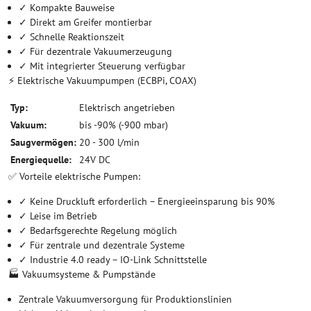
✓ Kompakte Bauweise
✓ Direkt am Greifer montierbar
✓ Schnelle Reaktionszeit
✓ Für dezentrale Vakuumerzeugung
✓ Mit integrierter Steuerung verfügbar
⚡ Elektrische Vakuumpumpen (ECBPi, COAX)
Typ:
Elektrisch angetrieben
Vakuum:
bis -90% (-900 mbar)
Saugvermögen:
20 - 300 l/min
Energiequelle:
24V DC
✅ Vorteile elektrische Pumpen:
✓ Keine Druckluft erforderlich – Energieeinsparung bis 90%
✓ Leise im Betrieb
✓ Bedarfsgerechte Regelung möglich
✓ Für zentrale und dezentrale Systeme
✓ Industrie 4.0 ready – IO-Link Schnittstelle
🏭 Vakuumsysteme & Pumpstände
Zentrale Vakuumversorgung für Produktionslinien