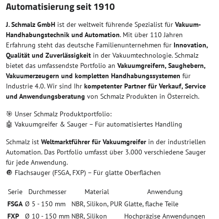
Automatisierung seit 1910
J. Schmalz GmbH
ist der weltweit führende Spezialist für
Vakuum-
Handhabungstechnik und Automation
. Mit über 110 Jahren
Erfahrung steht das deutsche Familienunternehmen für
Innovation,
Qualität und Zuverlässigkeit
in der Vakuumtechnologie. Schmalz
bietet das umfassendste Portfolio an
Vakuumgreifern, Saughebern,
Vakuumerzeugern und kompletten Handhabungssystemen
für
Industrie 4.0. Wir sind Ihr
kompetenter Partner für Verkauf, Service
und Anwendungsberatung
von Schmalz Produkten in Österreich.
🎯 Unser Schmalz Produktportfolio:
🤖 Vakuumgreifer & Sauger – Für automatisiertes Handling
Schmalz ist
Weltmarktführer für Vakuumgreifer
in der industriellen
Automation. Das Portfolio umfasst über 3.000 verschiedene Sauger
für jede Anwendung.
🔘 Flachsauger (FSGA, FXP) – Für glatte Oberflächen
Serie
Durchmesser
Material
Anwendung
FSGA
Ø 5 - 150 mm
NBR, Silikon, PUR
Glatte, flache Teile
FXP
Ø 10 - 150 mm
NBR, Silikon
Hochpräzise Anwendungen