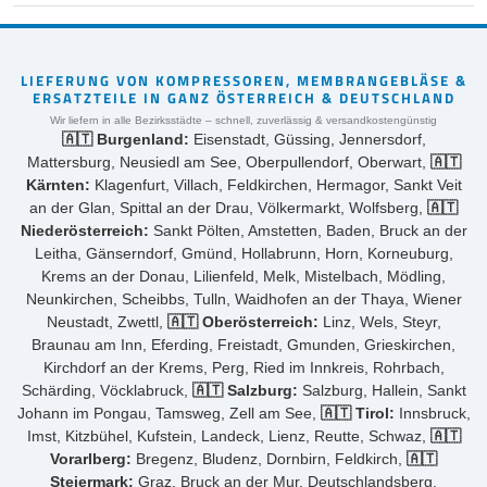
LIEFERUNG VON KOMPRESSOREN, MEMBRANGEBLÄSE &
ERSATZTEILE IN GANZ ÖSTERREICH & DEUTSCHLAND
Wir liefern in alle Bezirksstädte – schnell, zuverlässig & versandkostengünstig
🇦🇹 Burgenland:
Eisenstadt, Güssing, Jennersdorf,
Mattersburg, Neusiedl am See, Oberpullendorf, Oberwart,
🇦🇹
Kärnten:
Klagenfurt, Villach, Feldkirchen, Hermagor, Sankt Veit
an der Glan, Spittal an der Drau, Völkermarkt, Wolfsberg,
🇦🇹
Niederösterreich:
Sankt Pölten, Amstetten, Baden, Bruck an der
Leitha, Gänserndorf, Gmünd, Hollabrunn, Horn, Korneuburg,
Krems an der Donau, Lilienfeld, Melk, Mistelbach, Mödling,
Neunkirchen, Scheibbs, Tulln, Waidhofen an der Thaya, Wiener
Neustadt, Zwettl,
🇦🇹 Oberösterreich:
Linz, Wels, Steyr,
Braunau am Inn, Eferding, Freistadt, Gmunden, Grieskirchen,
Kirchdorf an der Krems, Perg, Ried im Innkreis, Rohrbach,
Schärding, Vöcklabruck,
🇦🇹 Salzburg:
Salzburg, Hallein, Sankt
Johann im Pongau, Tamsweg, Zell am See,
🇦🇹 Tirol:
Innsbruck,
Imst, Kitzbühel, Kufstein, Landeck, Lienz, Reutte, Schwaz,
🇦🇹
Vorarlberg:
Bregenz, Bludenz, Dornbirn, Feldkirch,
🇦🇹
Steiermark:
Graz, Bruck an der Mur, Deutschlandsberg,