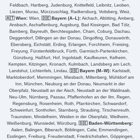
Feldbach, Hartberg, Judenburg, Knittelfeld, Leibnitz, Leoben,
Liezen, Murau, Mürzzuschlag, Radkersburg, Voitsberg, Weiz,
🇦🇹 Wien:
Wien,
🇩🇪 Bayern (A–L):
Aichach, Altötting, Amberg,
Ansbach, Aschaffenburg, Augsburg, Bad Kissingen, Bad Tölz,
Bamberg, Bayreuth, Berchtesgaden, Cham, Coburg, Dachau,
Deggendorf, Dillingen an der Donau, Dingolfing, Donauwörth,
Ebersberg, Eichstätt, Erding, Erlangen, Forchheim, Freising,
Freyung, Fürstenfeldbruck, Fürth, Garmisch-Partenkirchen,
Günzburg, Haßfurt, Hof, Ingolstadt, Kaufbeuren, Kelheim,
Kempten, Kitzingen, Kronach, Kulmbach, Landsberg am Lech,
Landshut, Lichtenfels, Lindau,
🇩🇪 Bayern (M–W):
Karlstadt,
Marktoberdorf, Memmingen, Miesbach, Miltenberg, Mühldorf am
Inn, München, Neuburg an der Donau, Neumarkt in der
Oberpfalz, Neustadt an der Aisch, Neustadt an der Waldnaab,
Neu-Ulm, Nürnberg, Passau, Pfaffenhofen an der Ilm, Regen,
Regensburg, Rosenheim, Roth, Pfarrkirchen, Schwandorf,
Schweinfurt, Sonthofen, Starnberg, Straubing, Tirschenreuth,
Traunstein, Mindelheim, Weiden in der Oberpfalz, Weilheim,
Weißenburg, Wunsiedel, Würzburg,
🇩🇪 Baden-Württemberg:
Aalen, Balingen, Biberach, Böblingen, Calw, Emmendingen,
Esslingen, Freiburg, Freudenstadt, Friedrichshafen, Göppingen,