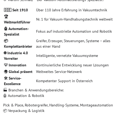
🇩🇪 Seit 1910
Über 110 Jahre Erfahrung in Vakuumtechnik
🏆
Nr. 1 für Vakuum-Handhabungstechnik weltweit
Weltmarktführer
🤖 Automation-
Fokus auf industrielle Automation und Robotik
Spezialist
📦
Greifer, Erzeuger, Steuerungen, Systeme – alles
Komplettanbieter
aus einer Hand
🌐 Industrie 4.0
Intelligente, vernetzte Vakuumsysteme
Vorreiter
💡 Innovation
Kontinuierliche Entwicklung neuer Lösungen
🌍 Global präsent
Weltweites Service-Netzwerk
🛠️ Service-
Kompetenter Support in Österreich
Excellence
🏭 Branchen & Anwendungsbereiche:
🤖 Automation & Robotik
Pick & Place, Robotergreifer, Handling-Systeme, Montageautomation
📦 Verpackung & Logistik