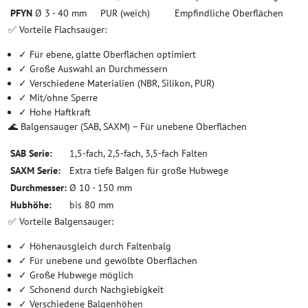
PFYN
Ø 3 - 40 mm
PUR (weich)
Empfindliche Oberflächen
✅ Vorteile Flachsauger:
✓ Für ebene, glatte Oberflächen optimiert
✓ Große Auswahl an Durchmessern
✓ Verschiedene Materialien (NBR, Silikon, PUR)
✓ Mit/ohne Sperre
✓ Hohe Haftkraft
🌊 Balgensauger (SAB, SAXM) – Für unebene Oberflächen
SAB Serie:
1,5-fach, 2,5-fach, 3,5-fach Falten
SAXM Serie:
Extra tiefe Balgen für große Hubwege
Durchmesser:
Ø 10 - 150 mm
Hubhöhe:
bis 80 mm
✅ Vorteile Balgensauger:
✓ Höhenausgleich durch Faltenbalg
✓ Für unebene und gewölbte Oberflächen
✓ Große Hubwege möglich
✓ Schonend durch Nachgiebigkeit
✓ Verschiedene Balgenhöhen