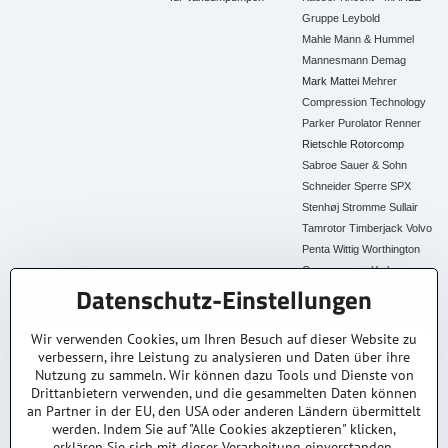
Gruppe
Leybold
Mahle
Mann & Hummel
Mannesmann Demag
Mark
Mattei
Mehrer
Compression Technology
Parker
Purolator
Renner
Rietschle
Rotorcomp
Sabroe
Sauer & Sohn
Schneider
Sperre
SPX
Stenhøj
Stromme
Sullair
Tamrotor
Timberjack
Volvo
Penta
Wittig
Worthington
Creyssensac
York
Datenschutz-Einstellungen
Alle Ersatzteile
Wir verwenden Cookies, um Ihren Besuch auf dieser Website zu
verbessern, ihre Leistung zu analysieren und Daten über ihre
30+ Jahre Erfahrung
Lagerware
Original & Kompatibel
Nutzung zu sammeln. Wir können dazu Tools und Dienste von
Branchenexperten
Schneller Versand AT &
Ersatzteile aller Marken
DE
Drittanbietern verwenden, und die gesammelten Daten können
an Partner in der EU, den USA oder anderen Ländern übermittelt
Faire Preise
Fachberatung
werden. Indem Sie auf "Alle Cookies akzeptieren" klicken,
Top Preis-Leistung
Persönlich & kompetent
erklären Sie sich mit dieser Verarbeitung einverstanden.