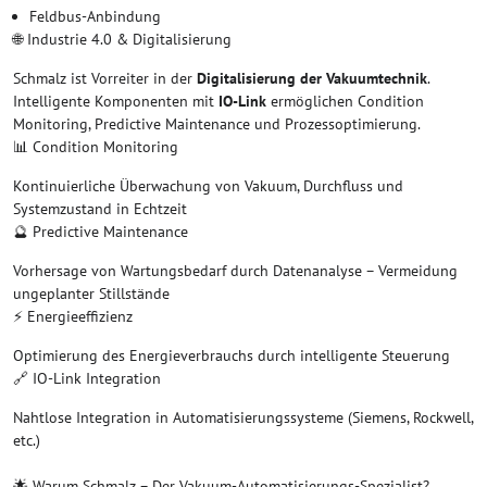
Feldbus-Anbindung
🌐 Industrie 4.0 & Digitalisierung
Schmalz ist Vorreiter in der
Digitalisierung der Vakuumtechnik
.
Intelligente Komponenten mit
IO-Link
ermöglichen Condition
Monitoring, Predictive Maintenance und Prozessoptimierung.
📊 Condition Monitoring
Kontinuierliche Überwachung von Vakuum, Durchfluss und
Systemzustand in Echtzeit
🔮 Predictive Maintenance
Vorhersage von Wartungsbedarf durch Datenanalyse – Vermeidung
ungeplanter Stillstände
⚡ Energieeffizienz
Optimierung des Energieverbrauchs durch intelligente Steuerung
🔗 IO-Link Integration
Nahtlose Integration in Automatisierungssysteme (Siemens, Rockwell,
etc.)
🌟 Warum Schmalz – Der Vakuum-Automatisierungs-Spezialist?