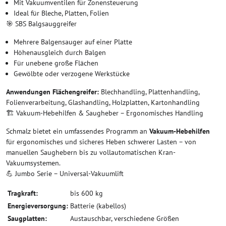
Mit Vakuumventilen für Zonensteuerung
Ideal für Bleche, Platten, Folien
🎯 SBS Balgsauggreifer
Mehrere Balgensauger auf einer Platte
Höhenausgleich durch Balgen
Für unebene große Flächen
Gewölbte oder verzogene Werkstücke
Anwendungen Flächengreifer:
Blechhandling, Plattenhandling,
Folienverarbeitung, Glashandling, Holzplatten, Kartonhandling
🏗️ Vakuum-Hebehilfen & Saugheber – Ergonomisches Handling
Schmalz bietet ein umfassendes Programm an
Vakuum-Hebehilfen
für ergonomisches und sicheres Heben schwerer Lasten – von
manuellen Saughebern bis zu vollautomatischen Kran-
Vakuumsystemen.
💪 Jumbo Serie – Universal-Vakuumlift
Tragkraft:
bis 600 kg
Energieversorgung:
Batterie (kabellos)
Saugplatten:
Austauschbar, verschiedene Größen