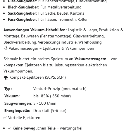
Glas-Saugheber:
Für Fenstermontage, Glasverarbeitung
Blech-Saugheber:
Für Metallverarbeitung
Sack-Saugheber:
Für Säcke, Beutel, Kartons
Fass-Saugheber:
Für Fässer, Trommeln, Rollen
Anwendungen Vakuum-Hebehilfen:
Logistik & Lager, Produktion &
Montage, Bauwesen (Fenstermontage), Glasverarbeitung,
Blechverarbeitung, Verpackungsindustrie, Warehousing
💨 Vakuumerzeuger – Ejektoren & Vakuumpumpen
Schmalz bietet ein breites Spektrum an
Vakuumerzeugern
– von
kompakten Ejektoren bis zu leistungsstarken elektrischen
Vakuumpumpen.
🌪️ Kompakt-Ejektoren (SCPS, SCPi)
Typ:
Venturi-Prinzip (pneumatisch)
Vakuum:
bis -85% (-850 mbar)
Saugvermögen:
5 - 100 l/min
Energiequelle:
Druckluft (5-6 bar)
✅ Vorteile Ejektoren:
✓ Keine beweglichen Teile – wartungsfrei