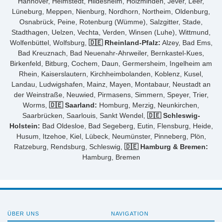
Hannover, Helmstedt, Hildesheim, Holzminden, Jever, Leer,
Lüneburg, Meppen, Nienburg, Nordhorn, Northeim, Oldenburg,
Osnabrück, Peine, Rotenburg (Wümme), Salzgitter, Stade,
Stadthagen, Uelzen, Vechta, Verden, Winsen (Luhe), Wittmund,
Wolfenbüttel, Wolfsburg,
🇩🇪 Rheinland-Pfalz:
Alzey, Bad Ems,
Bad Kreuznach, Bad Neuenahr-Ahrweiler, Bernkastel-Kues,
Birkenfeld, Bitburg, Cochem, Daun, Germersheim, Ingelheim am
Rhein, Kaiserslautern, Kirchheimbolanden, Koblenz, Kusel,
Landau, Ludwigshafen, Mainz, Mayen, Montabaur, Neustadt an
der Weinstraße, Neuwied, Pirmasens, Simmern, Speyer, Trier,
Worms,
🇩🇪 Saarland:
Homburg, Merzig, Neunkirchen,
Saarbrücken, Saarlouis, Sankt Wendel,
🇩🇪 Schleswig-
Holstein:
Bad Oldesloe, Bad Segeberg, Eutin, Flensburg, Heide,
Husum, Itzehoe, Kiel, Lübeck, Neumünster, Pinneberg, Plön,
Ratzeburg, Rendsburg, Schleswig,
🇩🇪 Hamburg & Bremen:
Hamburg, Bremen
ÜBER UNS
NAVIGATION