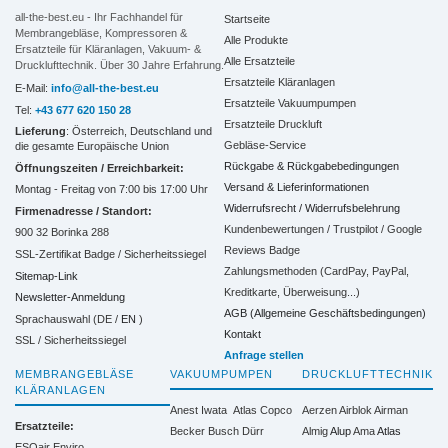
all-the-best.eu - Ihr Fachhandel für
Startseite
Membrangebläse, Kompressoren &
Alle Produkte
Ersatzteile für Kläranlagen, Vakuum- &
Alle Ersatzteile
Drucklufttechnik. Über 30 Jahre Erfahrung.
Ersatzteile Kläranlagen
E-Mail:
info@all-the-best.eu
Ersatzteile Vakuumpumpen
Tel:
+43 677 620 150 28
Ersatzteile Druckluft
Lieferung
: Österreich, Deutschland und
Gebläse-Service
die gesamte Europäische Union
Rückgabe & Rückgabebedingungen
Öffnungszeiten / Erreichbarkeit:
Versand & Lieferinformationen
Montag - Freitag von 7:00 bis 17:00 Uhr
Widerrufsrecht / Widerrufsbelehrung
Firmenadresse / Standort:
Kundenbewertungen / Trustpilot / Google
900 32 Borinka 288
Reviews Badge
SSL-Zertifikat Badge / Sicherheitssiegel
Zahlungsmethoden (CardPay, PayPal,
Sitemap-Link
Kreditkarte, Überweisung...)
Newsletter-Anmeldung
AGB (Allgemeine Geschäftsbedingungen)
Sprachauswahl (DE /
EN
)
Kontakt
SSL / Sicherheitssiegel
Anfrage stellen
MEMBRANGEBLÄSE
VAKUUMPUMPEN
DRUCKLUFTTECHNIK
KLÄRANLAGEN
Anest Iwata
Atlas Copco
Aerzen
Airblok
Airman
Ersatzteile:
Becker
Busch
Dürr
Almig
Alup
Ama
Atlas
ESOair Enviro