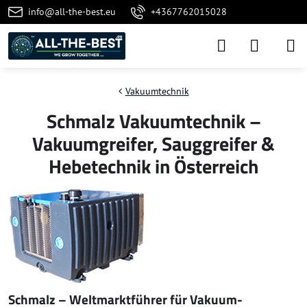
info@all-the-best.eu
+4367762015028
Vakuumtechnik
Schmalz Vakuumtechnik –
Vakuumgreifer, Sauggreifer &
Hebetechnik in Österreich
Schmalz – Weltmarktführer für Vakuum-