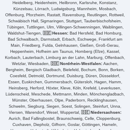
Heidelberg, Heidenheim, Heilbronn, Karlsruhe, Konstanz,
Künzelsau, Lörrach, Ludwigsburg, Mannheim, Mosbach,
Offenburg, Pforzheim, Rastatt, Ravensburg, Reutlingen, Rottweil,
Schwäbisch Hall, Sigmaringen, Stuttgart, Tauberbischofsheim,
Tübingen, Tuttlingen, Ulm, Villingen-Schwenningen, Waiblingen,
Waldshut-Tiengen,
🇩🇪 Hessen:
Bad Hersfeld, Bad Homburg,
Bad Schwalbach, Darmstadt, Erbach, Eschwege, Frankfurt am
Main, Friedberg, Fulda, Gelnhausen, Gießen, Groß-Gerau,
Heppenheim, Hofheim am Taunus, Homberg (Efze), Kassel,
Korbach, Lauterbach, Limburg an der Lahn, Marburg, Offenbach,
Wetzlar, Wiesbaden,
🇩🇪 Nordrhein-Westfalen:
Aachen,
Bergheim, Bergisch Gladbach, Bielefeld, Bochum, Bonn, Borken,
Coesfeld, Detmold, Dortmund, Duisburg, Düren, Düsseldorf,
Essen, Euskirchen, Gummersbach, Gütersloh, Hagen, Hamm,
Heinsberg, Herford, Höxter, Kleve, Köln, Krefeld, Leverkusen,
Lüdenscheid, Meschede, Mettmann, Minden, Mönchengladbach,
Münster, Oberhausen, Olpe, Paderborn, Recklinghausen,
Schwelm, Siegburg, Siegen, Soest, Solingen, Steinfurt, Unna,
Viersen, Warendorf, Wesel, Wuppertal,
🇩🇪 Niedersachsen:
Aurich, Bad Fallingbostel, Braunschweig, Celle, Cloppenburg,
Cuxhaven, Diepholz, Gifhorn, Goslar, Göttingen, Hameln,