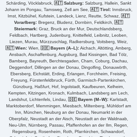
Schärding, Vöcklabruck,
🇦🇹 Salzburg:
Salzburg, Hallein, Sankt
Johann im Pongau, Tamsweg, Zell am See,
🇦🇹 Tirol:
Innsbruck,
Imst, Kitzbühel, Kufstein, Landeck, Lienz, Reutte, Schwaz,
🇦🇹
Vorarlberg:
Bregenz, Bludenz, Dornbirn, Feldkirch,
🇦🇹
Steiermark:
Graz, Bruck an der Mur, Deutschlandsberg,
Feldbach, Hartberg, Judenburg, Knittelfeld, Leibnitz, Leoben,
Liezen, Murau, Mürzzuschlag, Radkersburg, Voitsberg, Weiz,
🇦🇹 Wien:
Wien,
🇩🇪 Bayern (A–L):
Aichach, Altötting, Amberg,
Ansbach, Aschaffenburg, Augsburg, Bad Kissingen, Bad Tölz,
Bamberg, Bayreuth, Berchtesgaden, Cham, Coburg, Dachau,
Deggendorf, Dillingen an der Donau, Dingolfing, Donauwörth,
Ebersberg, Eichstätt, Erding, Erlangen, Forchheim, Freising,
Freyung, Fürstenfeldbruck, Fürth, Garmisch-Partenkirchen,
Günzburg, Haßfurt, Hof, Ingolstadt, Kaufbeuren, Kelheim,
Kempten, Kitzingen, Kronach, Kulmbach, Landsberg am Lech,
Landshut, Lichtenfels, Lindau,
🇩🇪 Bayern (M–W):
Karlstadt,
Marktoberdorf, Memmingen, Miesbach, Miltenberg, Mühldorf am
Inn, München, Neuburg an der Donau, Neumarkt in der
Oberpfalz, Neustadt an der Aisch, Neustadt an der Waldnaab,
Neu-Ulm, Nürnberg, Passau, Pfaffenhofen an der Ilm, Regen,
Regensburg, Rosenheim, Roth, Pfarrkirchen, Schwandorf,