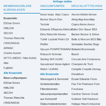
Anfrage stellen
MEMBRANGEBLÄSE
VAKUUMPUMPEN
DRUCKLUFTTECHNIK
KLÄRANLAGEN
Anest Iwata
Atlas Copco
Aerzen
Airblok
Airman
Ersatzteile:
Becker
Busch
Dürr
Almig
Alup
Ama
Atlas
ESOair Enviro
Technik
Copco
Atmos
Axeco
HIBLOW
Edwards
Effepizeta
Elektror
Balke Dürr
Bauer
BEA
SECOH
Elmo Rietschle
Kinney-
Becker
Becker & Söhne
Thomas Rietschle
Tuthill
Leybold
Pedro Gil
Bellis & Morcom
BGS
Blitz
(YASUNAGA)
Pfeiffer
Schneider
Boehler
Boge
AIRMAC
Vacuum
POMPETRAVAINI
Bottarini
Broomwade
Charles Austen
Robuschi
Schmalz
Busch
NITTO (MEDO / Nitto Kohki)
Sterling SIHI
ULVAC
Ceccato Aria Compressa
Alita
Vacuubrand
Varian Agilent
Champion Air Tech
FujiMAC
Welch / ILMVAC
CompAir
Crepelle
Demag
Alle Ersatzteile
Alle Ersatzteile
Donaldson
Neue Luftpumpen:
Wartungskit & Servicekit
Ecoair
Edwards
Festo
ESOair Enviro
Schieberlamellen
Fiac
Fini
Flottmann
Frick
HIBLOW
Filterelementen
Furukawa
SECOH
Vakuumpumpenlamellen
Gardner Denver
Gnutti
Thomas Rietschle
aus Kunststoff
Goldstar
Hafi
Hankison
(YASUNAGA)
Ölabscheideelementen
Hatlapa
Hitachi Industrial