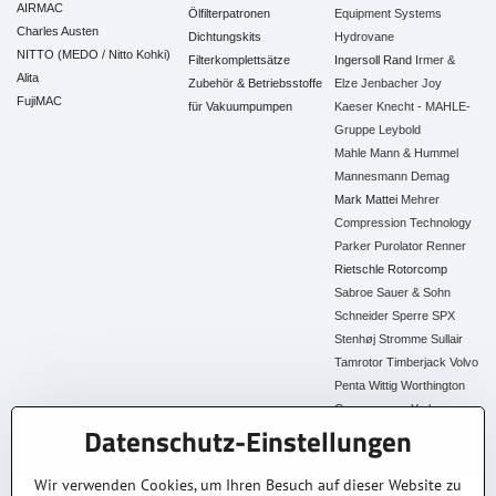
AIRMAC
Ölfilterpatronen
Equipment Systems
Charles Austen
Dichtungskits
Hydrovane
NITTO (MEDO / Nitto Kohki)
Filterkomplettsätze
Ingersoll Rand
Irmer &
Alita
Zubehör & Betriebsstoffe
Elze
Jenbacher
Joy
FujiMAC
für Vakuumpumpen
Kaeser
Knecht - MAHLE-
Gruppe
Leybold
Mahle
Mann & Hummel
Mannesmann Demag
Mark
Mattei
Mehrer
Compression Technology
Parker
Purolator
Renner
Rietschle
Rotorcomp
Sabroe
Sauer & Sohn
Schneider
Sperre
SPX
Stenhøj
Stromme
Sullair
Tamrotor
Timberjack
Volvo
Penta
Wittig
Worthington
Creyssensac
York
Datenschutz-Einstellungen
Alle Ersatzteile
Wir verwenden Cookies, um Ihren Besuch auf dieser Website zu