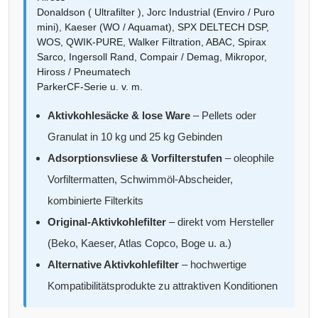
Donaldson ( Ultrafilter ), Jorc Industrial (Enviro / Puro
mini), Kaeser (WO / Aquamat), SPX DELTECH DSP,
WOS, QWIK-PURE, Walker Filtration, ABAC, Spirax
Sarco, Ingersoll Rand, Compair / Demag, Mikropor,
Hiross / Pneumatech
ParkerCF-Serie u. v. m.
Aktivkohlesäcke & lose Ware
– Pellets oder
Granulat in 10 kg und 25 kg Gebinden
Adsorptionsvliese & Vorfilterstufen
– oleophile
Vorfiltermatten, Schwimmöl-Abscheider,
kombinierte Filterkits
Original-Aktivkohlefilter
– direkt vom Hersteller
(Beko, Kaeser, Atlas Copco, Boge u. a.)
Alternative Aktivkohlefilter
– hochwertige
Kompatibilitätsprodukte zu attraktiven Konditionen