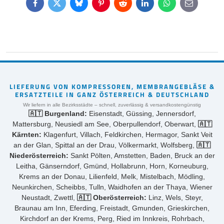
Facebook
Twitter
Bluesky
Pinterest
Reddit
LinkedIn
WhatsApp
E-
mail
LIEFERUNG VON KOMPRESSOREN, MEMBRANGEBLÄSE &
ERSATZTEILE IN GANZ ÖSTERREICH & DEUTSCHLAND
Wir liefern in alle Bezirksstädte – schnell, zuverlässig & versandkostengünstig
🇦🇹 Burgenland:
Eisenstadt, Güssing, Jennersdorf,
Mattersburg, Neusiedl am See, Oberpullendorf, Oberwart,
🇦🇹
Kärnten:
Klagenfurt, Villach, Feldkirchen, Hermagor, Sankt Veit
an der Glan, Spittal an der Drau, Völkermarkt, Wolfsberg,
🇦🇹
Niederösterreich:
Sankt Pölten, Amstetten, Baden, Bruck an der
Leitha, Gänserndorf, Gmünd, Hollabrunn, Horn, Korneuburg,
Krems an der Donau, Lilienfeld, Melk, Mistelbach, Mödling,
Neunkirchen, Scheibbs, Tulln, Waidhofen an der Thaya, Wiener
Neustadt, Zwettl,
🇦🇹 Oberösterreich:
Linz, Wels, Steyr,
Braunau am Inn, Eferding, Freistadt, Gmunden, Grieskirchen,
Kirchdorf an der Krems, Perg, Ried im Innkreis, Rohrbach,