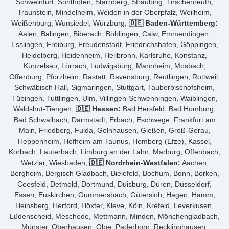
Schweinfurt, Sonthofen, Starnberg, Straubing, Tirschenreuth,
Traunstein, Mindelheim, Weiden in der Oberpfalz, Weilheim,
Weißenburg, Wunsiedel, Würzburg,
🇩🇪 Baden-Württemberg:
Aalen, Balingen, Biberach, Böblingen, Calw, Emmendingen,
Esslingen, Freiburg, Freudenstadt, Friedrichshafen, Göppingen,
Heidelberg, Heidenheim, Heilbronn, Karlsruhe, Konstanz,
Künzelsau, Lörrach, Ludwigsburg, Mannheim, Mosbach,
Offenburg, Pforzheim, Rastatt, Ravensburg, Reutlingen, Rottweil,
Schwäbisch Hall, Sigmaringen, Stuttgart, Tauberbischofsheim,
Tübingen, Tuttlingen, Ulm, Villingen-Schwenningen, Waiblingen,
Waldshut-Tiengen,
🇩🇪 Hessen:
Bad Hersfeld, Bad Homburg,
Bad Schwalbach, Darmstadt, Erbach, Eschwege, Frankfurt am
Main, Friedberg, Fulda, Gelnhausen, Gießen, Groß-Gerau,
Heppenheim, Hofheim am Taunus, Homberg (Efze), Kassel,
Korbach, Lauterbach, Limburg an der Lahn, Marburg, Offenbach,
Wetzlar, Wiesbaden,
🇩🇪 Nordrhein-Westfalen:
Aachen,
Bergheim, Bergisch Gladbach, Bielefeld, Bochum, Bonn, Borken,
Coesfeld, Detmold, Dortmund, Duisburg, Düren, Düsseldorf,
Essen, Euskirchen, Gummersbach, Gütersloh, Hagen, Hamm,
Heinsberg, Herford, Höxter, Kleve, Köln, Krefeld, Leverkusen,
Lüdenscheid, Meschede, Mettmann, Minden, Mönchengladbach,
Münster, Oberhausen, Olpe, Paderborn, Recklinghausen,