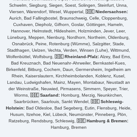
Schwelm, Siegburg, Siegen, Soest, Solingen, Steinfurt, Unna,
Viersen, Warendorf, Wesel, Wuppertal,
🇩🇪 Niedersachsen:
Aurich, Bad Fallingbostel, Braunschweig, Celle, Cloppenburg,
Cuxhaven, Diepholz, Gifhorn, Goslar, Göttingen, Hameln,
Hannover, Helmstedt, Hildesheim, Holzminden, Jever, Leer,
Lüneburg, Meppen, Nienburg, Nordhorn, Northeim, Oldenburg,
Osnabrück, Peine, Rotenburg (Wümme), Salzgitter, Stade,
Stadthagen, Uelzen, Vechta, Verden, Winsen (Luhe), Wittmund,
Wolfenbüttel, Wolfsburg,
🇩🇪 Rheinland-Pfalz:
Alzey, Bad Ems,
Bad Kreuznach, Bad Neuenahr-Ahrweiler, Bernkastel-Kues,
Birkenfeld, Bitburg, Cochem, Daun, Germersheim, Ingelheim am
Rhein, Kaiserslautern, Kirchheimbolanden, Koblenz, Kusel,
Landau, Ludwigshafen, Mainz, Mayen, Montabaur, Neustadt an
der Weinstraße, Neuwied, Pirmasens, Simmern, Speyer, Trier,
Worms,
🇩🇪 Saarland:
Homburg, Merzig, Neunkirchen,
Saarbrücken, Saarlouis, Sankt Wendel,
🇩🇪 Schleswig-
Holstein:
Bad Oldesloe, Bad Segeberg, Eutin, Flensburg, Heide,
Husum, Itzehoe, Kiel, Lübeck, Neumünster, Pinneberg, Plön,
Ratzeburg, Rendsburg, Schleswig,
🇩🇪 Hamburg & Bremen:
Hamburg, Bremen