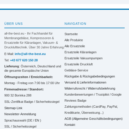
ÜBER UNS
NAVIGATION
all-the-best.eu - Ihr Fachhandel für
Startseite
Membrangebläse, Kompressoren &
Alle Produkte
Ersatzteile für Kläranlagen, Vakuum- &
Alle Ersatzteile
Drucklufttechnik. Über 30 Jahre Erfahrung.
Ersatzteile Kläranlagen
E-Mail:
info@all-the-best.eu
Ersatzteile Vakuumpumpen
Tel:
+43 677 620 150 28
Ersatzteile Druckluft
Lieferung
: Österreich, Deutschland und
Gebläse-Service
die gesamte Europäische Union
Rückgabe & Rückgabebedingungen
Öffnungszeiten / Erreichbarkeit:
Versand & Lieferinformationen
Montag - Freitag von 7:00 bis 17:00 Uhr
Widerrufsrecht / Widerrufsbelehrung
Firmenadresse / Standort:
Kundenbewertungen / Trustpilot / Google
900 32 Borinka 288
Reviews Badge
SSL-Zertifikat Badge / Sicherheitssiegel
Zahlungsmethoden (CardPay, PayPal,
Sitemap-Link
Kreditkarte, Überweisung...)
Newsletter-Anmeldung
AGB (Allgemeine Geschäftsbedingungen)
Sprachauswahl (DE /
EN
)
Kontakt
SSL / Sicherheitssiegel