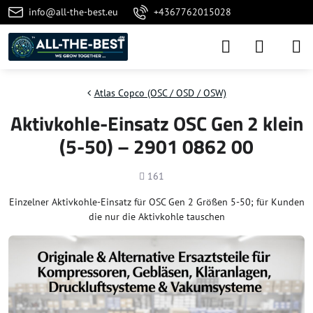
info@all-the-best.eu
+4367762015028
Atlas Copco (OSC / OSD / OSW)
Aktivkohle-Einsatz OSC Gen 2 klein
(5-50) – 2901 0862 00
Anzahl
161
Einzelner Aktivkohle-Einsatz für OSC Gen 2 Größen 5-50; für Kunden
die nur die Aktivkohle tauschen