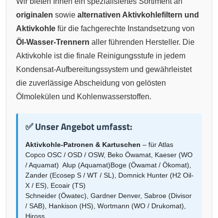
Wir bieten Ihnen ein spezialisiertes Sortiment an
originalen
sowie
alternativen Aktivkohlefiltern und
Aktivkohle
für die fachgerechte Instandsetzung von
Öl-Wasser-Trennern
aller führenden Hersteller. Die
Aktivkohle ist die finale Reinigungsstufe in jedem
Kondensat-Aufbereitungssystem und gewährleistet
die zuverlässige Abscheidung von gelösten
Ölmolekülen und Kohlenwasserstoffen.
✅ Unser Angebot umfasst:
Aktivkohle-Patronen & Kartuschen
– für Atlas
Copco OSC / OSD / OSW, Beko Öwamat, Kaeser (WO
/ Aquamat) Alup (Aquamat)Boge (Öwamat / Ökomat),
Zander (Ecosep S / WT / SL), Domnick Hunter (H2 Oil-
X / ES), Ecoair (TS)
Schneider (Öwatec), Gardner Denver, Sabroe (Divisor
/ SAB), Hankison (HS), Wortmann (WO / Drukomat),
Hiross