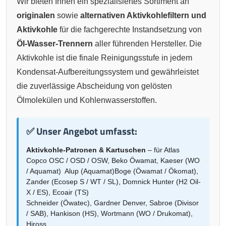
Wir bieten Ihnen ein spezialisiertes Sortiment an
originalen
sowie
alternativen Aktivkohlefiltern und
Aktivkohle
für die fachgerechte Instandsetzung von
Öl-Wasser-Trennern
aller führenden Hersteller. Die
Aktivkohle ist die finale Reinigungsstufe in jedem
Kondensat-Aufbereitungssystem und gewährleistet
die zuverlässige Abscheidung von gelösten
Ölmolekülen und Kohlenwasserstoffen.
✅ Unser Angebot umfasst:
Aktivkohle-Patronen & Kartuschen
– für Atlas
Copco OSC / OSD / OSW, Beko Öwamat, Kaeser (WO
/ Aquamat) Alup (Aquamat)Boge (Öwamat / Ökomat),
Zander (Ecosep S / WT / SL), Domnick Hunter (H2 Oil-
X / ES), Ecoair (TS)
Schneider (Öwatec), Gardner Denver, Sabroe (Divisor
/ SAB), Hankison (HS), Wortmann (WO / Drukomat),
Hiross