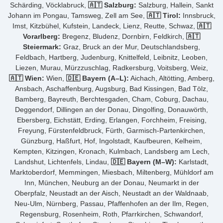
Schärding, Vöcklabruck,
🇦🇹 Salzburg:
Salzburg, Hallein, Sankt
Johann im Pongau, Tamsweg, Zell am See,
🇦🇹 Tirol:
Innsbruck,
Imst, Kitzbühel, Kufstein, Landeck, Lienz, Reutte, Schwaz,
🇦🇹
Vorarlberg:
Bregenz, Bludenz, Dornbirn, Feldkirch,
🇦🇹
Steiermark:
Graz, Bruck an der Mur, Deutschlandsberg,
Feldbach, Hartberg, Judenburg, Knittelfeld, Leibnitz, Leoben,
Liezen, Murau, Mürzzuschlag, Radkersburg, Voitsberg, Weiz,
🇦🇹 Wien:
Wien,
🇩🇪 Bayern (A–L):
Aichach, Altötting, Amberg,
Ansbach, Aschaffenburg, Augsburg, Bad Kissingen, Bad Tölz,
Bamberg, Bayreuth, Berchtesgaden, Cham, Coburg, Dachau,
Deggendorf, Dillingen an der Donau, Dingolfing, Donauwörth,
Ebersberg, Eichstätt, Erding, Erlangen, Forchheim, Freising,
Freyung, Fürstenfeldbruck, Fürth, Garmisch-Partenkirchen,
Günzburg, Haßfurt, Hof, Ingolstadt, Kaufbeuren, Kelheim,
Kempten, Kitzingen, Kronach, Kulmbach, Landsberg am Lech,
Landshut, Lichtenfels, Lindau,
🇩🇪 Bayern (M–W):
Karlstadt,
Marktoberdorf, Memmingen, Miesbach, Miltenberg, Mühldorf am
Inn, München, Neuburg an der Donau, Neumarkt in der
Oberpfalz, Neustadt an der Aisch, Neustadt an der Waldnaab,
Neu-Ulm, Nürnberg, Passau, Pfaffenhofen an der Ilm, Regen,
Regensburg, Rosenheim, Roth, Pfarrkirchen, Schwandorf,