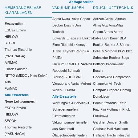
Anfrage stellen
MEMBRANGEBLÄSE
VAKUUMPUMPEN
DRUCKLUFTTECHNIK
KLÄRANLAGEN
Anest Iwata
Atlas Copco
Aerzen
Airblok
Airman
Ersatzteile:
Becker
Busch
Dürr
Almig
Alup
Ama
Atlas
ESOair Enviro
Technik
Copco
Atmos
Axeco
HIBLOW
Edwards
Effepizeta
Elektror
Balke Dürr
Bauer
BEA
SECOH
Elmo Rietschle
Kinney-
Becker
Becker & Söhne
Thomas Rietschle
Tuthill
Leybold
Pedro Gil
Bellis & Morcom
BGS
Blitz
(YASUNAGA)
Pfeiffer
Schneider
Boehler
Boge
AIRMAC
Vacuum
POMPETRAVAINI
Bottarini
Broomwade
Charles Austen
Robuschi
Schmalz
Busch
NITTO (MEDO / Nitto Kohki)
Sterling SIHI
ULVAC
Ceccato Aria Compressa
Alita
Vacuubrand
Varian Agilent
Champion Air Tech
FujiMAC
Welch / ILMVAC
CompAir
Crepelle
Demag
Alle Ersatzteile
Alle Ersatzteile
Donaldson
Neue Luftpumpen:
Wartungskit & Servicekit
Ecoair
Edwards
Festo
ESOair Enviro
Schieberlamellen
Fiac
Fini
Flottmann
Frick
HIBLOW
Filterelementen
Furukawa
SECOH
Vakuumpumpenlamellen
Gardner Denver
Gnutti
Thomas Rietschle
aus Kunststoff
Goldstar
Hafi
Hankison
(YASUNAGA)
Ölabscheideelementen
Hatlapa
Hitachi Industrial