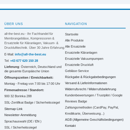
ÜBER UNS
NAVIGATION
all-the-best.eu - Ihr Fachhandel für
Startseite
Membrangebläse, Kompressoren &
Alle Produkte
Ersatzteile für Kläranlagen, Vakuum- &
Alle Ersatzteile
Drucklufttechnik. Über 30 Jahre Erfahrung.
Ersatzteile Kläranlagen
E-Mail:
info@all-the-best.eu
Ersatzteile Vakuumpumpen
Tel:
+43 677 620 150 28
Ersatzteile Druckluft
Lieferung
: Österreich, Deutschland und
Gebläse-Service
die gesamte Europäische Union
Rückgabe & Rückgabebedingungen
Öffnungszeiten / Erreichbarkeit:
Versand & Lieferinformationen
Montag - Freitag von 7:00 bis 17:00 Uhr
Widerrufsrecht / Widerrufsbelehrung
Firmenadresse / Standort:
Kundenbewertungen / Trustpilot / Google
900 32 Borinka 288
Reviews Badge
SSL-Zertifikat Badge / Sicherheitssiegel
Zahlungsmethoden (CardPay, PayPal,
Sitemap-Link
Kreditkarte, Überweisung...)
Newsletter-Anmeldung
AGB (Allgemeine Geschäftsbedingungen)
Sprachauswahl (DE /
EN
)
Kontakt
SSL / Sicherheitssiegel