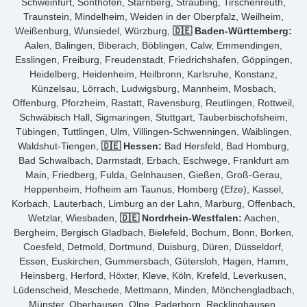
Schweinfurt, Sonthofen, Starnberg, Straubing, Tirschenreuth,
Traunstein, Mindelheim, Weiden in der Oberpfalz, Weilheim,
Weißenburg, Wunsiedel, Würzburg,
🇩🇪 Baden-Württemberg:
Aalen, Balingen, Biberach, Böblingen, Calw, Emmendingen,
Esslingen, Freiburg, Freudenstadt, Friedrichshafen, Göppingen,
Heidelberg, Heidenheim, Heilbronn, Karlsruhe, Konstanz,
Künzelsau, Lörrach, Ludwigsburg, Mannheim, Mosbach,
Offenburg, Pforzheim, Rastatt, Ravensburg, Reutlingen, Rottweil,
Schwäbisch Hall, Sigmaringen, Stuttgart, Tauberbischofsheim,
Tübingen, Tuttlingen, Ulm, Villingen-Schwenningen, Waiblingen,
Waldshut-Tiengen,
🇩🇪 Hessen:
Bad Hersfeld, Bad Homburg,
Bad Schwalbach, Darmstadt, Erbach, Eschwege, Frankfurt am
Main, Friedberg, Fulda, Gelnhausen, Gießen, Groß-Gerau,
Heppenheim, Hofheim am Taunus, Homberg (Efze), Kassel,
Korbach, Lauterbach, Limburg an der Lahn, Marburg, Offenbach,
Wetzlar, Wiesbaden,
🇩🇪 Nordrhein-Westfalen:
Aachen,
Bergheim, Bergisch Gladbach, Bielefeld, Bochum, Bonn, Borken,
Coesfeld, Detmold, Dortmund, Duisburg, Düren, Düsseldorf,
Essen, Euskirchen, Gummersbach, Gütersloh, Hagen, Hamm,
Heinsberg, Herford, Höxter, Kleve, Köln, Krefeld, Leverkusen,
Lüdenscheid, Meschede, Mettmann, Minden, Mönchengladbach,
Münster, Oberhausen, Olpe, Paderborn, Recklinghausen,