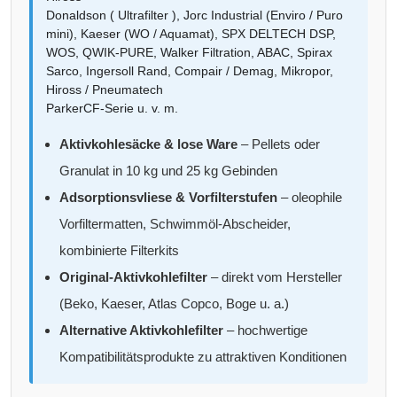
Donaldson ( Ultrafilter ), Jorc Industrial (Enviro / Puro
mini), Kaeser (WO / Aquamat), SPX DELTECH DSP,
WOS, QWIK-PURE, Walker Filtration, ABAC, Spirax
Sarco, Ingersoll Rand, Compair / Demag, Mikropor,
Hiross / Pneumatech
ParkerCF-Serie u. v. m.
Aktivkohlesäcke & lose Ware
– Pellets oder
Granulat in 10 kg und 25 kg Gebinden
Adsorptionsvliese & Vorfilterstufen
– oleophile
Vorfiltermatten, Schwimmöl-Abscheider,
kombinierte Filterkits
Original-Aktivkohlefilter
– direkt vom Hersteller
(Beko, Kaeser, Atlas Copco, Boge u. a.)
Alternative Aktivkohlefilter
– hochwertige
Kompatibilitätsprodukte zu attraktiven Konditionen