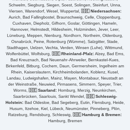
Schwelm, Siegburg, Siegen, Soest, Solingen, Steinfurt, Unna,
Viersen, Warendorf, Wesel, Wuppertal,
🇩🇪 Niedersachsen:
Aurich, Bad Fallingbostel, Braunschweig, Celle, Cloppenburg,
Cuxhaven, Diepholz, Gifhorn, Goslar, Göttingen, Hameln,
Hannover, Helmstedt, Hildesheim, Holzminden, Jever, Leer,
Lüneburg, Meppen, Nienburg, Nordhorn, Northeim, Oldenburg,
Osnabrück, Peine, Rotenburg (Wümme), Salzgitter, Stade,
Stadthagen, Uelzen, Vechta, Verden, Winsen (Luhe), Wittmund,
Wolfenbüttel, Wolfsburg,
🇩🇪 Rheinland-Pfalz:
Alzey, Bad Ems,
Bad Kreuznach, Bad Neuenahr-Ahrweiler, Bernkastel-Kues,
Birkenfeld, Bitburg, Cochem, Daun, Germersheim, Ingelheim am
Rhein, Kaiserslautern, Kirchheimbolanden, Koblenz, Kusel,
Landau, Ludwigshafen, Mainz, Mayen, Montabaur, Neustadt an
der Weinstraße, Neuwied, Pirmasens, Simmern, Speyer, Trier,
Worms,
🇩🇪 Saarland:
Homburg, Merzig, Neunkirchen,
Saarbrücken, Saarlouis, Sankt Wendel,
🇩🇪 Schleswig-
Holstein:
Bad Oldesloe, Bad Segeberg, Eutin, Flensburg, Heide,
Husum, Itzehoe, Kiel, Lübeck, Neumünster, Pinneberg, Plön,
Ratzeburg, Rendsburg, Schleswig,
🇩🇪 Hamburg & Bremen:
Hamburg, Bremen