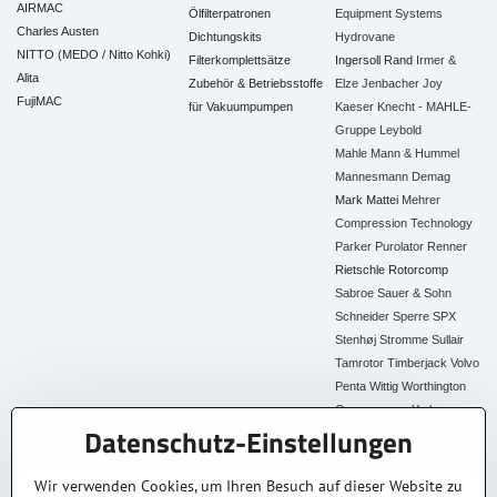
AIRMAC
Ölfilterpatronen
Equipment Systems
Charles Austen
Dichtungskits
Hydrovane
NITTO (MEDO / Nitto Kohki)
Filterkomplettsätze
Ingersoll Rand
Irmer &
Alita
Zubehör & Betriebsstoffe
Elze
Jenbacher
Joy
FujiMAC
für Vakuumpumpen
Kaeser
Knecht - MAHLE-
Gruppe
Leybold
Mahle
Mann & Hummel
Mannesmann Demag
Mark
Mattei
Mehrer
Compression Technology
Parker
Purolator
Renner
Rietschle
Rotorcomp
Sabroe
Sauer & Sohn
Schneider
Sperre
SPX
Stenhøj
Stromme
Sullair
Tamrotor
Timberjack
Volvo
Penta
Wittig
Worthington
Creyssensac
York
Datenschutz-Einstellungen
Alle Ersatzteile
Wir verwenden Cookies, um Ihren Besuch auf dieser Website zu