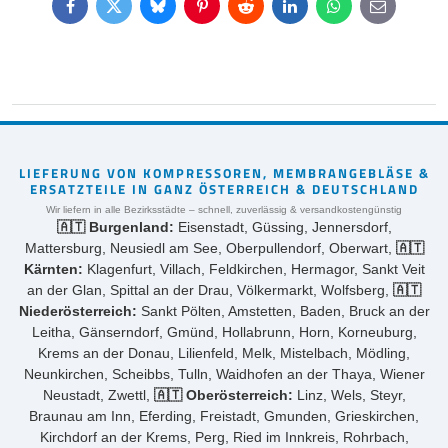
Facebook
Twitter
Bluesky
Pinterest
Reddit
LinkedIn
WhatsApp
E-
mail
LIEFERUNG VON KOMPRESSOREN, MEMBRANGEBLÄSE &
ERSATZTEILE IN GANZ ÖSTERREICH & DEUTSCHLAND
Wir liefern in alle Bezirksstädte – schnell, zuverlässig & versandkostengünstig
🇦🇹 Burgenland:
Eisenstadt, Güssing, Jennersdorf,
Mattersburg, Neusiedl am See, Oberpullendorf, Oberwart,
🇦🇹
Kärnten:
Klagenfurt, Villach, Feldkirchen, Hermagor, Sankt Veit
an der Glan, Spittal an der Drau, Völkermarkt, Wolfsberg,
🇦🇹
Niederösterreich:
Sankt Pölten, Amstetten, Baden, Bruck an der
Leitha, Gänserndorf, Gmünd, Hollabrunn, Horn, Korneuburg,
Krems an der Donau, Lilienfeld, Melk, Mistelbach, Mödling,
Neunkirchen, Scheibbs, Tulln, Waidhofen an der Thaya, Wiener
Neustadt, Zwettl,
🇦🇹 Oberösterreich:
Linz, Wels, Steyr,
Braunau am Inn, Eferding, Freistadt, Gmunden, Grieskirchen,
Kirchdorf an der Krems, Perg, Ried im Innkreis, Rohrbach,