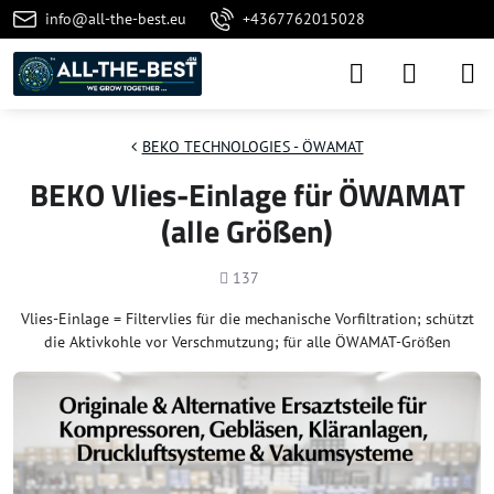
info@all-the-best.eu
+4367762015028
BEKO TECHNOLOGIES - ÖWAMAT
BEKO Vlies-Einlage für ÖWAMAT
(alle Größen)
Anzahl
137
Vlies-Einlage = Filtervlies für die mechanische Vorfiltration; schützt
die Aktivkohle vor Verschmutzung; für alle ÖWAMAT-Größen