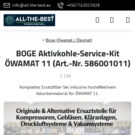
info@all-the-best.eu
+4367762015028
Boge (Öwamat / Ökomat)
BOGE Aktivkohle-Service-Kit
ÖWAMAT 11 (Art.-Nr. 586001011)
Anzahl
136
Komplettes Ersatzfilter-Set inklusive hocheffektivem
Adsorbermaterial für ÖWAMAT 11.