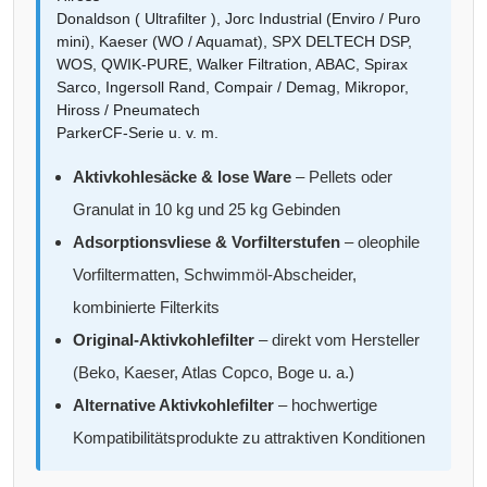
Donaldson ( Ultrafilter ), Jorc Industrial (Enviro / Puro
mini), Kaeser (WO / Aquamat), SPX DELTECH DSP,
WOS, QWIK-PURE, Walker Filtration, ABAC, Spirax
Sarco, Ingersoll Rand, Compair / Demag, Mikropor,
Hiross / Pneumatech
ParkerCF-Serie u. v. m.
Aktivkohlesäcke & lose Ware
– Pellets oder
Granulat in 10 kg und 25 kg Gebinden
Adsorptionsvliese & Vorfilterstufen
– oleophile
Vorfiltermatten, Schwimmöl-Abscheider,
kombinierte Filterkits
Original-Aktivkohlefilter
– direkt vom Hersteller
(Beko, Kaeser, Atlas Copco, Boge u. a.)
Alternative Aktivkohlefilter
– hochwertige
Kompatibilitätsprodukte zu attraktiven Konditionen