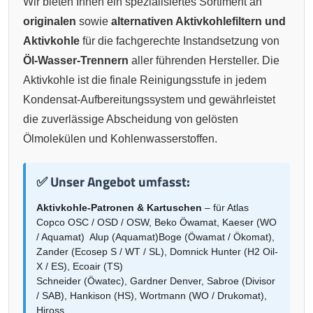
Wir bieten Ihnen ein spezialisiertes Sortiment an
originalen
sowie
alternativen Aktivkohlefiltern und
Aktivkohle
für die fachgerechte Instandsetzung von
Öl-Wasser-Trennern
aller führenden Hersteller. Die
Aktivkohle ist die finale Reinigungsstufe in jedem
Kondensat-Aufbereitungssystem und gewährleistet
die zuverlässige Abscheidung von gelösten
Ölmolekülen und Kohlenwasserstoffen.
✅ Unser Angebot umfasst:
Aktivkohle-Patronen & Kartuschen
– für Atlas
Copco OSC / OSD / OSW, Beko Öwamat, Kaeser (WO
/ Aquamat) Alup (Aquamat)Boge (Öwamat / Ökomat),
Zander (Ecosep S / WT / SL), Domnick Hunter (H2 Oil-
X / ES), Ecoair (TS)
Schneider (Öwatec), Gardner Denver, Sabroe (Divisor
/ SAB), Hankison (HS), Wortmann (WO / Drukomat),
Hiross