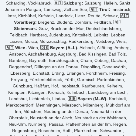
Schärding, Vöcklabruck,
🇦🇹 Salzburg:
Salzburg, Hallein, Sankt
Johann im Pongau, Tamsweg, Zell am See,
🇦🇹 Tirol:
Innsbruck,
Imst, Kitzbühel, Kufstein, Landeck, Lienz, Reutte, Schwaz,
🇦🇹
Vorarlberg:
Bregenz, Bludenz, Dornbirn, Feldkirch,
🇦🇹
Steiermark:
Graz, Bruck an der Mur, Deutschlandsberg,
Feldbach, Hartberg, Judenburg, Knittelfeld, Leibnitz, Leoben,
Liezen, Murau, Mürzzuschlag, Radkersburg, Voitsberg, Weiz,
🇦🇹 Wien:
Wien,
🇩🇪 Bayern (A–L):
Aichach, Altötting, Amberg,
Ansbach, Aschaffenburg, Augsburg, Bad Kissingen, Bad Tölz,
Bamberg, Bayreuth, Berchtesgaden, Cham, Coburg, Dachau,
Deggendorf, Dillingen an der Donau, Dingolfing, Donauwörth,
Ebersberg, Eichstätt, Erding, Erlangen, Forchheim, Freising,
Freyung, Fürstenfeldbruck, Fürth, Garmisch-Partenkirchen,
Günzburg, Haßfurt, Hof, Ingolstadt, Kaufbeuren, Kelheim,
Kempten, Kitzingen, Kronach, Kulmbach, Landsberg am Lech,
Landshut, Lichtenfels, Lindau,
🇩🇪 Bayern (M–W):
Karlstadt,
Marktoberdorf, Memmingen, Miesbach, Miltenberg, Mühldorf am
Inn, München, Neuburg an der Donau, Neumarkt in der
Oberpfalz, Neustadt an der Aisch, Neustadt an der Waldnaab,
Neu-Ulm, Nürnberg, Passau, Pfaffenhofen an der Ilm, Regen,
Regensburg, Rosenheim, Roth, Pfarrkirchen, Schwandorf,