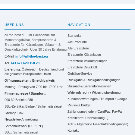
ÜBER UNS
NAVIGATION
all-the-best.eu - Ihr Fachhandel für
Startseite
Membrangebläse, Kompressoren &
Alle Produkte
Ersatzteile für Kläranlagen, Vakuum- &
Alle Ersatzteile
Drucklufttechnik. Über 30 Jahre Erfahrung.
Ersatzteile Kläranlagen
E-Mail:
info@all-the-best.eu
Ersatzteile Vakuumpumpen
Tel:
+43 677 620 150 28
Ersatzteile Druckluft
Lieferung
: Österreich, Deutschland und
Gebläse-Service
die gesamte Europäische Union
Rückgabe & Rückgabebedingungen
Öffnungszeiten / Erreichbarkeit:
Versand & Lieferinformationen
Montag - Freitag von 7:00 bis 17:00 Uhr
Widerrufsrecht / Widerrufsbelehrung
Firmenadresse / Standort:
Kundenbewertungen / Trustpilot / Google
900 32 Borinka 288
Reviews Badge
SSL-Zertifikat Badge / Sicherheitssiegel
Zahlungsmethoden (CardPay, PayPal,
Sitemap-Link
Kreditkarte, Überweisung...)
Newsletter-Anmeldung
AGB (Allgemeine Geschäftsbedingungen)
Sprachauswahl (DE /
EN
)
Kontakt
SSL / Sicherheitssiegel