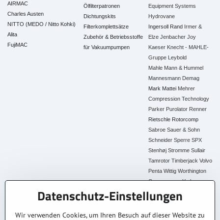
AIRMAC
Ölfilterpatronen
Equipment Systems
Charles Austen
Dichtungskits
Hydrovane
NITTO (MEDO / Nitto Kohki)
Filterkomplettsätze
Ingersoll Rand
Irmer &
Alita
Zubehör & Betriebsstoffe
Elze
Jenbacher
Joy
FujiMAC
für Vakuumpumpen
Kaeser
Knecht - MAHLE-
Gruppe
Leybold
Mahle
Mann & Hummel
Mannesmann Demag
Mark
Mattei
Mehrer
Compression Technology
Parker
Purolator
Renner
Rietschle
Rotorcomp
Sabroe
Sauer & Sohn
Schneider
Sperre
SPX
Stenhøj
Stromme
Sullair
Tamrotor
Timberjack
Volvo
Penta
Wittig
Worthington
Creyssensac
York
Datenschutz-Einstellungen
Alle Ersatzteile
Wir verwenden Cookies, um Ihren Besuch auf dieser Website zu