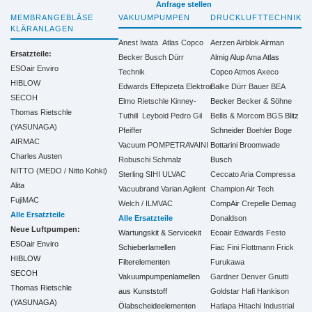
Anfrage stellen
MEMBRANGEBLÄSE
VAKUUMPUMPEN
DRUCKLUFTTECHNIK
KLÄRANLAGEN
Anest Iwata
Atlas Copco
Aerzen
Airblok
Airman
Ersatzteile:
Becker
Busch
Dürr
Almig
Alup
Ama
Atlas
ESOair Enviro
Technik
Copco
Atmos
Axeco
HIBLOW
Edwards
Effepizeta
Elektror
Balke Dürr
Bauer
BEA
SECOH
Elmo Rietschle
Kinney-
Becker
Becker & Söhne
Thomas Rietschle
Tuthill
Leybold
Pedro Gil
Bellis & Morcom
BGS
Blitz
(YASUNAGA)
Pfeiffer
Schneider
Boehler
Boge
AIRMAC
Vacuum
POMPETRAVAINI
Bottarini
Broomwade
Charles Austen
Robuschi
Schmalz
Busch
NITTO (MEDO / Nitto Kohki)
Sterling SIHI
ULVAC
Ceccato Aria Compressa
Alita
Vacuubrand
Varian Agilent
Champion Air Tech
FujiMAC
Welch / ILMVAC
CompAir
Crepelle
Demag
Alle Ersatzteile
Alle Ersatzteile
Donaldson
Neue Luftpumpen:
Wartungskit & Servicekit
Ecoair
Edwards
Festo
ESOair Enviro
Schieberlamellen
Fiac
Fini
Flottmann
Frick
HIBLOW
Filterelementen
Furukawa
SECOH
Vakuumpumpenlamellen
Gardner Denver
Gnutti
Thomas Rietschle
aus Kunststoff
Goldstar
Hafi
Hankison
(YASUNAGA)
Ölabscheideelementen
Hatlapa
Hitachi Industrial