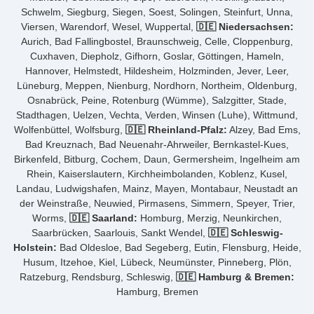
Schwelm, Siegburg, Siegen, Soest, Solingen, Steinfurt, Unna,
Viersen, Warendorf, Wesel, Wuppertal,
🇩🇪 Niedersachsen:
Aurich, Bad Fallingbostel, Braunschweig, Celle, Cloppenburg,
Cuxhaven, Diepholz, Gifhorn, Goslar, Göttingen, Hameln,
Hannover, Helmstedt, Hildesheim, Holzminden, Jever, Leer,
Lüneburg, Meppen, Nienburg, Nordhorn, Northeim, Oldenburg,
Osnabrück, Peine, Rotenburg (Wümme), Salzgitter, Stade,
Stadthagen, Uelzen, Vechta, Verden, Winsen (Luhe), Wittmund,
Wolfenbüttel, Wolfsburg,
🇩🇪 Rheinland-Pfalz:
Alzey, Bad Ems,
Bad Kreuznach, Bad Neuenahr-Ahrweiler, Bernkastel-Kues,
Birkenfeld, Bitburg, Cochem, Daun, Germersheim, Ingelheim am
Rhein, Kaiserslautern, Kirchheimbolanden, Koblenz, Kusel,
Landau, Ludwigshafen, Mainz, Mayen, Montabaur, Neustadt an
der Weinstraße, Neuwied, Pirmasens, Simmern, Speyer, Trier,
Worms,
🇩🇪 Saarland:
Homburg, Merzig, Neunkirchen,
Saarbrücken, Saarlouis, Sankt Wendel,
🇩🇪 Schleswig-
Holstein:
Bad Oldesloe, Bad Segeberg, Eutin, Flensburg, Heide,
Husum, Itzehoe, Kiel, Lübeck, Neumünster, Pinneberg, Plön,
Ratzeburg, Rendsburg, Schleswig,
🇩🇪 Hamburg & Bremen:
Hamburg, Bremen