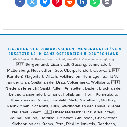
Facebook
Twitter
Bluesky
Pinterest
Reddit
LinkedIn
WhatsApp
E-
mail
LIEFERUNG VON KOMPRESSOREN, MEMBRANGEBLÄSE &
ERSATZTEILE IN GANZ ÖSTERREICH & DEUTSCHLAND
Wir liefern in alle Bezirksstädte – schnell, zuverlässig & versandkostengünstig
🇦🇹 Burgenland:
Eisenstadt, Güssing, Jennersdorf,
Mattersburg, Neusiedl am See, Oberpullendorf, Oberwart,
🇦🇹
Kärnten:
Klagenfurt, Villach, Feldkirchen, Hermagor, Sankt Veit
an der Glan, Spittal an der Drau, Völkermarkt, Wolfsberg,
🇦🇹
Niederösterreich:
Sankt Pölten, Amstetten, Baden, Bruck an der
Leitha, Gänserndorf, Gmünd, Hollabrunn, Horn, Korneuburg,
Krems an der Donau, Lilienfeld, Melk, Mistelbach, Mödling,
Neunkirchen, Scheibbs, Tulln, Waidhofen an der Thaya, Wiener
Neustadt, Zwettl,
🇦🇹 Oberösterreich:
Linz, Wels, Steyr,
Braunau am Inn, Eferding, Freistadt, Gmunden, Grieskirchen,
Kirchdorf an der Krems, Perg, Ried im Innkreis, Rohrbach,