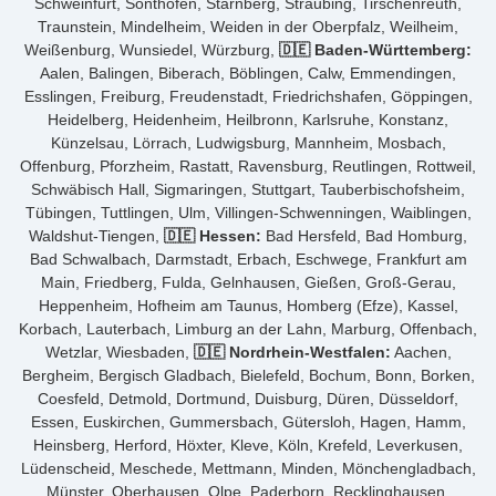
Schweinfurt, Sonthofen, Starnberg, Straubing, Tirschenreuth,
Traunstein, Mindelheim, Weiden in der Oberpfalz, Weilheim,
Weißenburg, Wunsiedel, Würzburg,
🇩🇪 Baden-Württemberg:
Aalen, Balingen, Biberach, Böblingen, Calw, Emmendingen,
Esslingen, Freiburg, Freudenstadt, Friedrichshafen, Göppingen,
Heidelberg, Heidenheim, Heilbronn, Karlsruhe, Konstanz,
Künzelsau, Lörrach, Ludwigsburg, Mannheim, Mosbach,
Offenburg, Pforzheim, Rastatt, Ravensburg, Reutlingen, Rottweil,
Schwäbisch Hall, Sigmaringen, Stuttgart, Tauberbischofsheim,
Tübingen, Tuttlingen, Ulm, Villingen-Schwenningen, Waiblingen,
Waldshut-Tiengen,
🇩🇪 Hessen:
Bad Hersfeld, Bad Homburg,
Bad Schwalbach, Darmstadt, Erbach, Eschwege, Frankfurt am
Main, Friedberg, Fulda, Gelnhausen, Gießen, Groß-Gerau,
Heppenheim, Hofheim am Taunus, Homberg (Efze), Kassel,
Korbach, Lauterbach, Limburg an der Lahn, Marburg, Offenbach,
Wetzlar, Wiesbaden,
🇩🇪 Nordrhein-Westfalen:
Aachen,
Bergheim, Bergisch Gladbach, Bielefeld, Bochum, Bonn, Borken,
Coesfeld, Detmold, Dortmund, Duisburg, Düren, Düsseldorf,
Essen, Euskirchen, Gummersbach, Gütersloh, Hagen, Hamm,
Heinsberg, Herford, Höxter, Kleve, Köln, Krefeld, Leverkusen,
Lüdenscheid, Meschede, Mettmann, Minden, Mönchengladbach,
Münster, Oberhausen, Olpe, Paderborn, Recklinghausen,