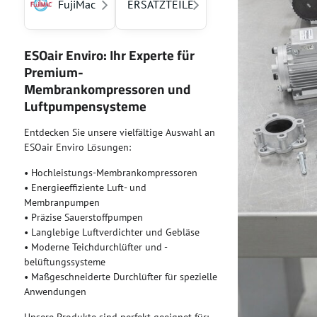
FujiMac
ERSATZTEILE
ESOair Enviro: Ihr Experte für
Premium-
Membrankompressoren und
Luftpumpensysteme
Entdecken Sie unsere vielfältige Auswahl an
ESOair Enviro Lösungen:
• Hochleistungs-Membrankompressoren
• Energieeffiziente Luft- und
Membranpumpen
• Präzise Sauerstoffpumpen
• Langlebige Luftverdichter und Gebläse
• Moderne Teichdurchlüfter und -
belüftungssysteme
• Maßgeschneiderte Durchlüfter für spezielle
Anwendungen