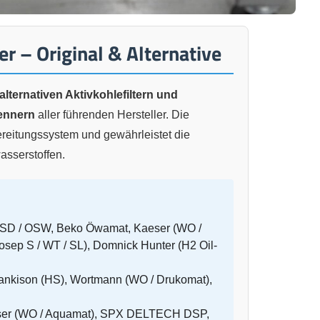
er – Original & Alternative
alternativen Aktivkohlefiltern und
ennern
aller führenden Hersteller. Die
ereitungssystem und gewährleistet die
sserstoffen.
OSD / OSW, Beko Öwamat, Kaeser (WO /
ep S / WT / SL), Domnick Hunter (H2 Oil-
Hankison (HS), Wortmann (WO / Drukomat),
, Kaeser (WO / Aquamat), SPX DELTECH DSP,