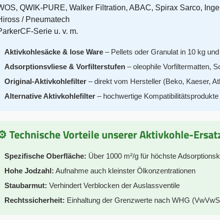
WOS, QWIK-PURE, Walker Filtration, ABAC, Spirax Sarco, Inger
Hiross / Pneumatech
ParkerCF-Serie u. v. m.
Aktivkohlesäcke & lose Ware
– Pellets oder Granulat in 10 kg un
Adsorptionsvliese & Vorfilterstufen
– oleophile Vorfiltermatten, 
Original-Aktivkohlefilter
– direkt vom Hersteller (Beko, Kaeser, At
Alternative Aktivkohlefilter
– hochwertige Kompatibilitätsprodukte 
⚙️ Technische Vorteile unserer Aktivkohle-Ersatz
Spezifische Oberfläche:
Über 1000 m²/g für höchste Adsorptionsk
Hohe Jodzahl:
Aufnahme auch kleinster Ölkonzentrationen
Staubarmut:
Verhindert Verblocken der Auslassventile
Rechtssicherheit:
Einhaltung der Grenzwerte nach WHG (VwVwS) – 