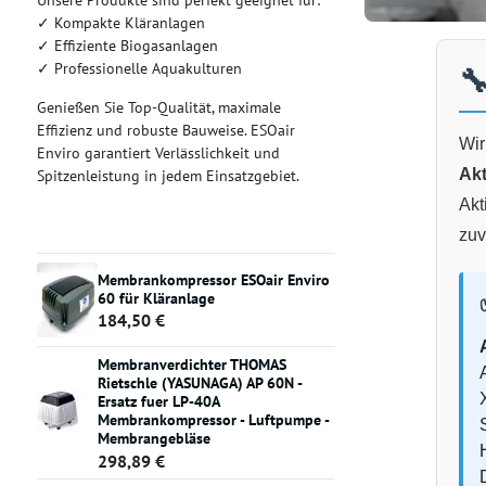
Unsere Produkte sind perfekt geeignet für:
✓ Kompakte Kläranlagen
✓ Effiziente Biogasanlagen
🔧
✓ Professionelle Aquakulturen
Genießen Sie Top-Qualität, maximale
Effizienz und robuste Bauweise. ESOair
Wir
Enviro garantiert Verlässlichkeit und
Ak
Spitzenleistung in jedem Einsatzgebiet.
Akt
zuv
Membrankompressor ESOair Enviro
60 für Kläranlage
184,50 €
Membranverdichter THOMAS
Rietschle (YASUNAGA) AP 60N -
Ersatz fuer LP-40A
Membrankompressor - Luftpumpe -
Membrangebläse
298,89 €