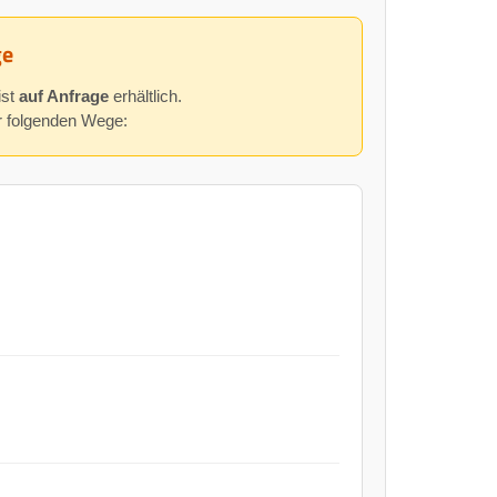
ge
ist
auf Anfrage
erhältlich.
er folgenden Wege: