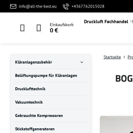
info@all-the-best.eu
+4367762015028
Druckluft Fachhandel
Einkaufskorb
0 €
Startseite
Pr
Kläranlagenzubehör
BOGE
Belüftungspumpe für Kläranlagen
Drucklufttechnik
Vakuumtechnik
Gebrauchte Kompressoren
Stickstoffgeneratoren