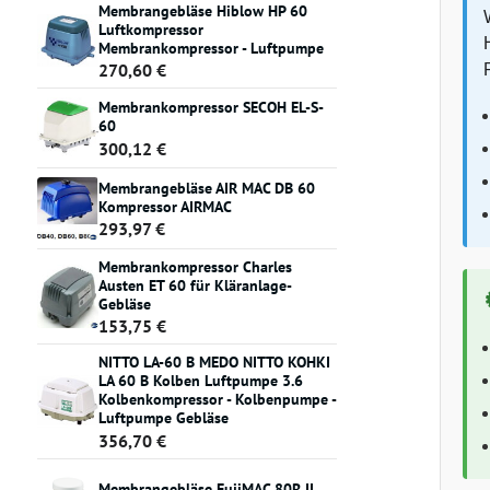
Membrangebläse Hiblow HP 60
Luftkompressor
Membrankompressor - Luftpumpe
270,60 €
Membrankompressor SECOH EL-S-
60
300,12 €
Membrangebläse AIR MAC DB 60
Kompressor AIRMAC
293,97 €
Membrankompressor Charles
Austen ET 60 für Kläranlage-
Gebläse
153,75 €
NITTO LA-60 B MEDO NITTO KOHKI
LA 60 B Kolben Luftpumpe 3.6
Kolbenkompressor - Kolbenpumpe -
Luftpumpe Gebläse
356,70 €
Membrangebläse FujiMAC 80R II