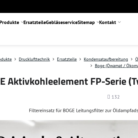
Produkte
Ersatzteile
Gebläseservice
Sitemap
Kontakt
odukte
Drucklufttechnik
Ersatzteile
Kondensataufbereitung
Ö
Boge (Öwamat / Ökoma
 Aktivkohleelement FP-Serie (Ty
Anzahl
132
Filtereinsatz für BOGE Leitungsfilter zur Öldampfad