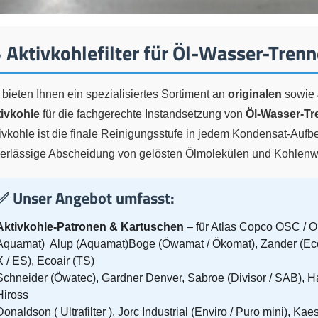
 Aktivkohlefilter für Öl-Wasser-Trenn
 bieten Ihnen ein spezialisiertes Sortiment an
originalen
sowie
tivkohle
für die fachgerechte Instandsetzung von
Öl-Wasser-Tr
ivkohle ist die finale Reinigungsstufe in jedem Kondensat-Aufb
erlässige Abscheidung von gelösten Ölmolekülen und Kohlenwa
✅ Unser Angebot umfasst:
Aktivkohle-Patronen & Kartuschen
– für Atlas Copco OSC / 
Aquamat) Alup (Aquamat)Boge (Öwamat / Ökomat), Zander (Ecos
X / ES), Ecoair (TS)
Schneider (Öwatec), Gardner Denver, Sabroe (Divisor / SAB), 
Hiross
Donaldson ( Ultrafilter ), Jorc Industrial (Enviro / Puro mini)