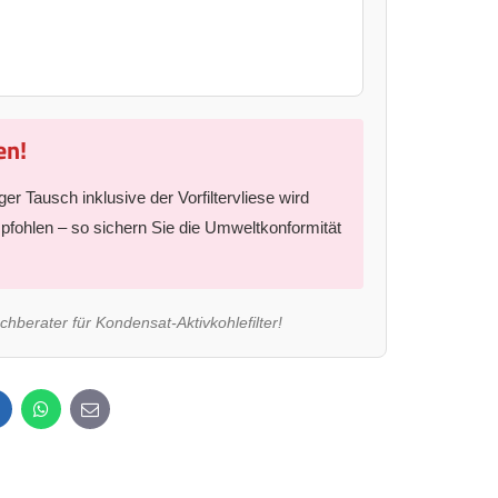
en!
er Tausch inklusive der Vorfiltervliese wird
fohlen – so sichern Sie die Umweltkonformität
chberater für Kondensat-Aktivkohlefilter!
inkedIn
WhatsApp
E-
mail