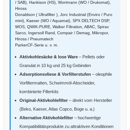
/ SAB), Hankison (HS), Wortmann (WO / Drukomat),
Hiross
Donaldson ( Ultrafilter ), Jorc Industrial (Enviro / Puro
mini), Kaeser (WO / Aquamat), SPX DELTECH DSP,
WOS, QWIK-PURE, Walker Filtration, ABAC, Spirax
Sarco, Ingersoll Rand, Compair / Demag, Mikropor,
Hiross / Pneumatech
ParkerCF-Serie u. v. m.
Aktivkohlesäcke & lose Ware
– Pellets oder
Granulat in 10 kg und 25 kg Gebinden
Adsorptionsvliese & Vorfilterstufen
– oleophile
Vorfiltermatten, Schwimmöl-Abscheider,
kombinierte Filterkits
Original-Aktivkohlefilter
– direkt vom Hersteller
(Beko, Kaeser, Atlas Copco, Boge u. a.)
Alternative Aktivkohlefilter
– hochwertige
Kompatibilitätsprodukte zu attraktiven Konditionen