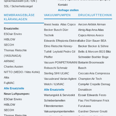
Sprachauswahl (DE /
EN
)
Kontakt
SSL / Sicherheitssiegel
Anfrage stellen
MEMBRANGEBLÄSE
VAKUUMPUMPEN
DRUCKLUFTTECHNIK
KLÄRANLAGEN
Anest Iwata
Atlas Copco
Aerzen
Airblok
Airman
Ersatzteile:
Becker
Busch
Dürr
Almig
Alup
Ama
Atlas
ESOair Enviro
Technik
Copco
Atmos
Axeco
HIBLOW
Edwards
Effepizeta
Elektror
Balke Dürr
Bauer
BEA
SECOH
Elmo Rietschle
Kinney-
Becker
Becker & Söhne
Thomas Rietschle
Tuthill
Leybold
Pedro Gil
Bellis & Morcom
BGS
Blitz
(YASUNAGA)
Pfeiffer
Schneider
Boehler
Boge
AIRMAC
Vacuum
POMPETRAVAINI
Bottarini
Broomwade
Charles Austen
Robuschi
Schmalz
Busch
NITTO (MEDO / Nitto Kohki)
Sterling SIHI
ULVAC
Ceccato Aria Compressa
Alita
Vacuubrand
Varian Agilent
Champion Air Tech
FujiMAC
Welch / ILMVAC
CompAir
Crepelle
Demag
Alle Ersatzteile
Alle Ersatzteile
Donaldson
Neue Luftpumpen:
Wartungskit & Servicekit
Ecoair
Edwards
Festo
ESOair Enviro
Schieberlamellen
Fiac
Fini
Flottmann
Frick
HIBLOW
Filterelementen
Furukawa
SECOH
Vakuumpumpenlamellen
Gardner Denver
Gnutti
Thomas Rietschle