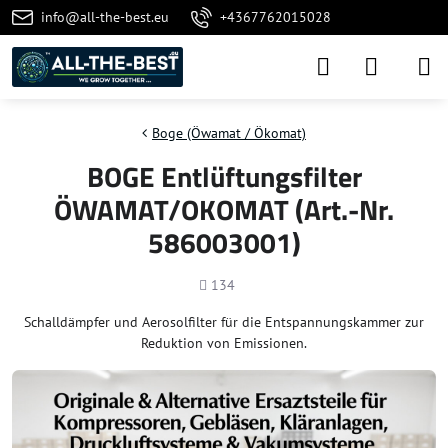
info@all-the-best.eu
+4367762015028
Boge (Öwamat / Ökomat)
BOGE Entlüftungsfilter
ÖWAMAT/OKOMAT (Art.-Nr.
586003001)
Anzahl
134
Schalldämpfer und Aerosolfilter für die Entspannungskammer zur
Reduktion von Emissionen.