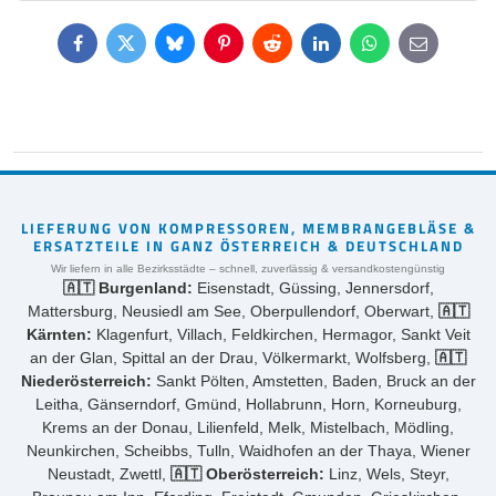
Facebook
Twitter
Bluesky
Pinterest
Reddit
LinkedIn
WhatsApp
E-
mail
LIEFERUNG VON KOMPRESSOREN, MEMBRANGEBLÄSE &
ERSATZTEILE IN GANZ ÖSTERREICH & DEUTSCHLAND
Wir liefern in alle Bezirksstädte – schnell, zuverlässig & versandkostengünstig
🇦🇹 Burgenland:
Eisenstadt, Güssing, Jennersdorf,
Mattersburg, Neusiedl am See, Oberpullendorf, Oberwart,
🇦🇹
Kärnten:
Klagenfurt, Villach, Feldkirchen, Hermagor, Sankt Veit
an der Glan, Spittal an der Drau, Völkermarkt, Wolfsberg,
🇦🇹
Niederösterreich:
Sankt Pölten, Amstetten, Baden, Bruck an der
Leitha, Gänserndorf, Gmünd, Hollabrunn, Horn, Korneuburg,
Krems an der Donau, Lilienfeld, Melk, Mistelbach, Mödling,
Neunkirchen, Scheibbs, Tulln, Waidhofen an der Thaya, Wiener
Neustadt, Zwettl,
🇦🇹 Oberösterreich:
Linz, Wels, Steyr,