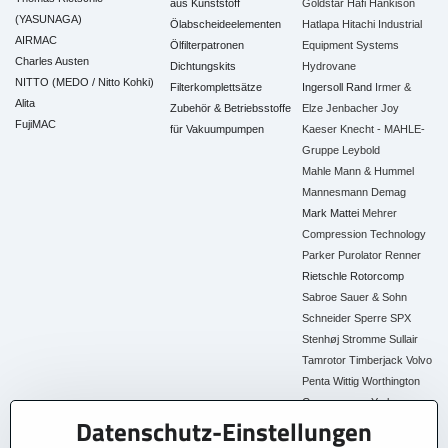
aus Kunststoff
Goldstar
Hafi
Hankison
(YASUNAGA)
Ölabscheideelementen
Hatlapa
Hitachi Industrial
AIRMAC
Ölfilterpatronen
Equipment Systems
Charles Austen
Dichtungskits
Hydrovane
NITTO (MEDO / Nitto Kohki)
Filterkomplettsätze
Ingersoll Rand
Irmer &
Alita
Zubehör & Betriebsstoffe
Elze
Jenbacher
Joy
FujiMAC
für Vakuumpumpen
Kaeser
Knecht - MAHLE-
Gruppe
Leybold
Mahle
Mann & Hummel
Mannesmann Demag
Mark
Mattei
Mehrer
Compression Technology
Parker
Purolator
Renner
Rietschle
Rotorcomp
Sabroe
Sauer & Sohn
Schneider
Sperre
SPX
Stenhøj
Stromme
Sullair
Tamrotor
Timberjack
Volvo
Penta
Wittig
Worthington
Creyssensac
York
Datenschutz-Einstellungen
Alle Ersatzteile