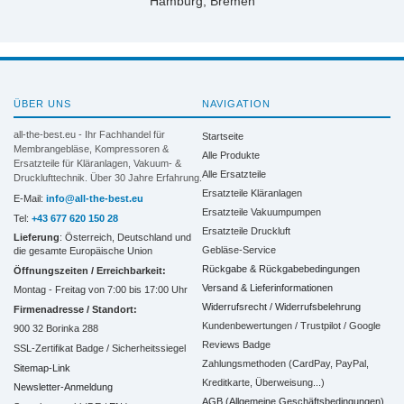
Hamburg, Bremen
ÜBER UNS
NAVIGATION
all-the-best.eu - Ihr Fachhandel für
Startseite
Membrangebläse, Kompressoren &
Alle Produkte
Ersatzteile für Kläranlagen, Vakuum- &
Alle Ersatzteile
Drucklufttechnik. Über 30 Jahre Erfahrung.
Ersatzteile Kläranlagen
E-Mail:
info@all-the-best.eu
Ersatzteile Vakuumpumpen
Tel:
+43 677 620 150 28
Ersatzteile Druckluft
Lieferung
: Österreich, Deutschland und
Gebläse-Service
die gesamte Europäische Union
Rückgabe & Rückgabebedingungen
Öffnungszeiten / Erreichbarkeit:
Versand & Lieferinformationen
Montag - Freitag von 7:00 bis 17:00 Uhr
Widerrufsrecht / Widerrufsbelehrung
Firmenadresse / Standort:
Kundenbewertungen / Trustpilot / Google
900 32 Borinka 288
Reviews Badge
SSL-Zertifikat Badge / Sicherheitssiegel
Zahlungsmethoden (CardPay, PayPal,
Sitemap-Link
Kreditkarte, Überweisung...)
Newsletter-Anmeldung
AGB (Allgemeine Geschäftsbedingungen)