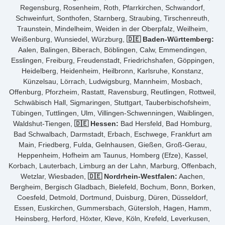
Regensburg, Rosenheim, Roth, Pfarrkirchen, Schwandorf,
Schweinfurt, Sonthofen, Starnberg, Straubing, Tirschenreuth,
Traunstein, Mindelheim, Weiden in der Oberpfalz, Weilheim,
Weißenburg, Wunsiedel, Würzburg,
🇩🇪 Baden-Württemberg:
Aalen, Balingen, Biberach, Böblingen, Calw, Emmendingen,
Esslingen, Freiburg, Freudenstadt, Friedrichshafen, Göppingen,
Heidelberg, Heidenheim, Heilbronn, Karlsruhe, Konstanz,
Künzelsau, Lörrach, Ludwigsburg, Mannheim, Mosbach,
Offenburg, Pforzheim, Rastatt, Ravensburg, Reutlingen, Rottweil,
Schwäbisch Hall, Sigmaringen, Stuttgart, Tauberbischofsheim,
Tübingen, Tuttlingen, Ulm, Villingen-Schwenningen, Waiblingen,
Waldshut-Tiengen,
🇩🇪 Hessen:
Bad Hersfeld, Bad Homburg,
Bad Schwalbach, Darmstadt, Erbach, Eschwege, Frankfurt am
Main, Friedberg, Fulda, Gelnhausen, Gießen, Groß-Gerau,
Heppenheim, Hofheim am Taunus, Homberg (Efze), Kassel,
Korbach, Lauterbach, Limburg an der Lahn, Marburg, Offenbach,
Wetzlar, Wiesbaden,
🇩🇪 Nordrhein-Westfalen:
Aachen,
Bergheim, Bergisch Gladbach, Bielefeld, Bochum, Bonn, Borken,
Coesfeld, Detmold, Dortmund, Duisburg, Düren, Düsseldorf,
Essen, Euskirchen, Gummersbach, Gütersloh, Hagen, Hamm,
Heinsberg, Herford, Höxter, Kleve, Köln, Krefeld, Leverkusen,