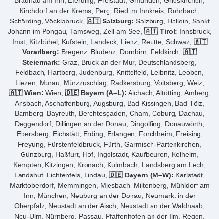
Braunau am Inn, Eferding, Freistadt, Gmunden, Grieskirchen,
Kirchdorf an der Krems, Perg, Ried im Innkreis, Rohrbach,
Schärding, Vöcklabruck,
🇦🇹 Salzburg:
Salzburg, Hallein, Sankt
Johann im Pongau, Tamsweg, Zell am See,
🇦🇹 Tirol:
Innsbruck,
Imst, Kitzbühel, Kufstein, Landeck, Lienz, Reutte, Schwaz,
🇦🇹
Vorarlberg:
Bregenz, Bludenz, Dornbirn, Feldkirch,
🇦🇹
Steiermark:
Graz, Bruck an der Mur, Deutschlandsberg,
Feldbach, Hartberg, Judenburg, Knittelfeld, Leibnitz, Leoben,
Liezen, Murau, Mürzzuschlag, Radkersburg, Voitsberg, Weiz,
🇦🇹 Wien:
Wien,
🇩🇪 Bayern (A–L):
Aichach, Altötting, Amberg,
Ansbach, Aschaffenburg, Augsburg, Bad Kissingen, Bad Tölz,
Bamberg, Bayreuth, Berchtesgaden, Cham, Coburg, Dachau,
Deggendorf, Dillingen an der Donau, Dingolfing, Donauwörth,
Ebersberg, Eichstätt, Erding, Erlangen, Forchheim, Freising,
Freyung, Fürstenfeldbruck, Fürth, Garmisch-Partenkirchen,
Günzburg, Haßfurt, Hof, Ingolstadt, Kaufbeuren, Kelheim,
Kempten, Kitzingen, Kronach, Kulmbach, Landsberg am Lech,
Landshut, Lichtenfels, Lindau,
🇩🇪 Bayern (M–W):
Karlstadt,
Marktoberdorf, Memmingen, Miesbach, Miltenberg, Mühldorf am
Inn, München, Neuburg an der Donau, Neumarkt in der
Oberpfalz, Neustadt an der Aisch, Neustadt an der Waldnaab,
Neu-Ulm, Nürnberg, Passau, Pfaffenhofen an der Ilm, Regen,