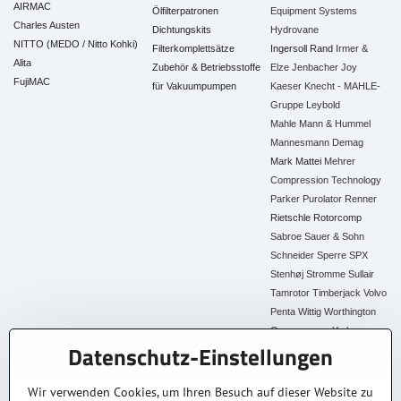
AIRMAC
Ölfilterpatronen
Equipment Systems
Charles Austen
Dichtungskits
Hydrovane
NITTO (MEDO / Nitto Kohki)
Filterkomplettsätze
Ingersoll Rand
Irmer &
Alita
Zubehör & Betriebsstoffe
Elze
Jenbacher
Joy
FujiMAC
für Vakuumpumpen
Kaeser
Knecht - MAHLE-
Gruppe
Leybold
Mahle
Mann & Hummel
Mannesmann Demag
Mark
Mattei
Mehrer
Compression Technology
Parker
Purolator
Renner
Rietschle
Rotorcomp
Sabroe
Sauer & Sohn
Schneider
Sperre
SPX
Stenhøj
Stromme
Sullair
Tamrotor
Timberjack
Volvo
Penta
Wittig
Worthington
Creyssensac
York
Datenschutz-Einstellungen
Alle Ersatzteile
Wir verwenden Cookies, um Ihren Besuch auf dieser Website zu