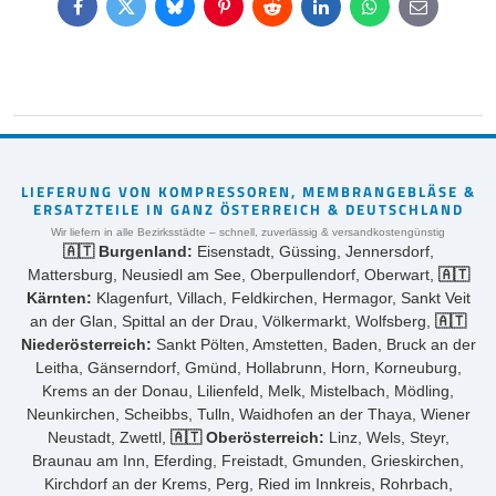
Facebook
Twitter
Bluesky
Pinterest
Reddit
LinkedIn
WhatsApp
E-
mail
LIEFERUNG VON KOMPRESSOREN, MEMBRANGEBLÄSE &
ERSATZTEILE IN GANZ ÖSTERREICH & DEUTSCHLAND
Wir liefern in alle Bezirksstädte – schnell, zuverlässig & versandkostengünstig
🇦🇹 Burgenland:
Eisenstadt, Güssing, Jennersdorf,
Mattersburg, Neusiedl am See, Oberpullendorf, Oberwart,
🇦🇹
Kärnten:
Klagenfurt, Villach, Feldkirchen, Hermagor, Sankt Veit
an der Glan, Spittal an der Drau, Völkermarkt, Wolfsberg,
🇦🇹
Niederösterreich:
Sankt Pölten, Amstetten, Baden, Bruck an der
Leitha, Gänserndorf, Gmünd, Hollabrunn, Horn, Korneuburg,
Krems an der Donau, Lilienfeld, Melk, Mistelbach, Mödling,
Neunkirchen, Scheibbs, Tulln, Waidhofen an der Thaya, Wiener
Neustadt, Zwettl,
🇦🇹 Oberösterreich:
Linz, Wels, Steyr,
Braunau am Inn, Eferding, Freistadt, Gmunden, Grieskirchen,
Kirchdorf an der Krems, Perg, Ried im Innkreis, Rohrbach,