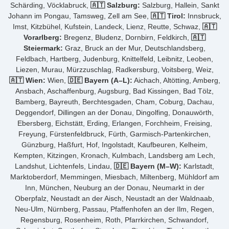
Schärding, Vöcklabruck,
🇦🇹 Salzburg:
Salzburg, Hallein, Sankt
Johann im Pongau, Tamsweg, Zell am See,
🇦🇹 Tirol:
Innsbruck,
Imst, Kitzbühel, Kufstein, Landeck, Lienz, Reutte, Schwaz,
🇦🇹
Vorarlberg:
Bregenz, Bludenz, Dornbirn, Feldkirch,
🇦🇹
Steiermark:
Graz, Bruck an der Mur, Deutschlandsberg,
Feldbach, Hartberg, Judenburg, Knittelfeld, Leibnitz, Leoben,
Liezen, Murau, Mürzzuschlag, Radkersburg, Voitsberg, Weiz,
🇦🇹 Wien:
Wien,
🇩🇪 Bayern (A–L):
Aichach, Altötting, Amberg,
Ansbach, Aschaffenburg, Augsburg, Bad Kissingen, Bad Tölz,
Bamberg, Bayreuth, Berchtesgaden, Cham, Coburg, Dachau,
Deggendorf, Dillingen an der Donau, Dingolfing, Donauwörth,
Ebersberg, Eichstätt, Erding, Erlangen, Forchheim, Freising,
Freyung, Fürstenfeldbruck, Fürth, Garmisch-Partenkirchen,
Günzburg, Haßfurt, Hof, Ingolstadt, Kaufbeuren, Kelheim,
Kempten, Kitzingen, Kronach, Kulmbach, Landsberg am Lech,
Landshut, Lichtenfels, Lindau,
🇩🇪 Bayern (M–W):
Karlstadt,
Marktoberdorf, Memmingen, Miesbach, Miltenberg, Mühldorf am
Inn, München, Neuburg an der Donau, Neumarkt in der
Oberpfalz, Neustadt an der Aisch, Neustadt an der Waldnaab,
Neu-Ulm, Nürnberg, Passau, Pfaffenhofen an der Ilm, Regen,
Regensburg, Rosenheim, Roth, Pfarrkirchen, Schwandorf,