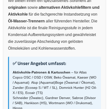
Wir bieten Ihnen ein spezialisiertes Sortiment an
originalen
sowie
alternativen Aktivkohlefiltern und
Aktivkohle
für die fachgerechte Instandsetzung von
Öl-Wasser-Trennern
aller führenden Hersteller. Die
Aktivkohle ist die finale Reinigungsstufe in jedem
Kondensat-Aufbereitungssystem und gewährleistet
die zuverlässige Abscheidung von gelösten
Ölmolekülen und Kohlenwasserstoffen.
✅ Unser Angebot umfasst:
Aktivkohle-Patronen & Kartuschen
– für Atlas
Copco OSC / OSD / OSW, Beko Öwamat, Kaeser (WO
/ Aquamat) Alup (Aquamat)Boge (Öwamat / Ökomat),
Zander (Ecosep S / WT / SL), Domnick Hunter (H2 Oil-
X / ES), Ecoair (TS)
Schneider (Öwatec), Gardner Denver, Sabroe (Divisor
/ SAB), Hankison (HS), Wortmann (WO / Drukomat),
Hiross