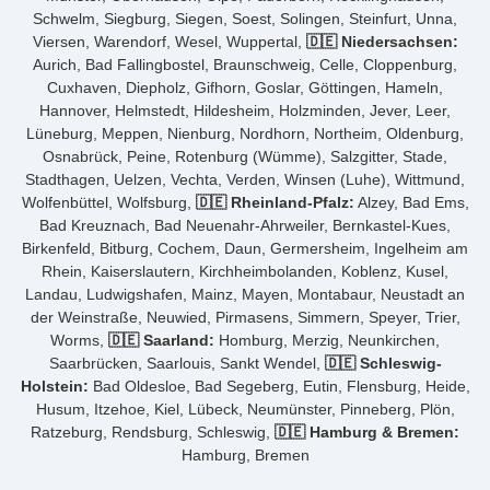
Schwelm, Siegburg, Siegen, Soest, Solingen, Steinfurt, Unna,
Viersen, Warendorf, Wesel, Wuppertal,
🇩🇪 Niedersachsen:
Aurich, Bad Fallingbostel, Braunschweig, Celle, Cloppenburg,
Cuxhaven, Diepholz, Gifhorn, Goslar, Göttingen, Hameln,
Hannover, Helmstedt, Hildesheim, Holzminden, Jever, Leer,
Lüneburg, Meppen, Nienburg, Nordhorn, Northeim, Oldenburg,
Osnabrück, Peine, Rotenburg (Wümme), Salzgitter, Stade,
Stadthagen, Uelzen, Vechta, Verden, Winsen (Luhe), Wittmund,
Wolfenbüttel, Wolfsburg,
🇩🇪 Rheinland-Pfalz:
Alzey, Bad Ems,
Bad Kreuznach, Bad Neuenahr-Ahrweiler, Bernkastel-Kues,
Birkenfeld, Bitburg, Cochem, Daun, Germersheim, Ingelheim am
Rhein, Kaiserslautern, Kirchheimbolanden, Koblenz, Kusel,
Landau, Ludwigshafen, Mainz, Mayen, Montabaur, Neustadt an
der Weinstraße, Neuwied, Pirmasens, Simmern, Speyer, Trier,
Worms,
🇩🇪 Saarland:
Homburg, Merzig, Neunkirchen,
Saarbrücken, Saarlouis, Sankt Wendel,
🇩🇪 Schleswig-
Holstein:
Bad Oldesloe, Bad Segeberg, Eutin, Flensburg, Heide,
Husum, Itzehoe, Kiel, Lübeck, Neumünster, Pinneberg, Plön,
Ratzeburg, Rendsburg, Schleswig,
🇩🇪 Hamburg & Bremen:
Hamburg, Bremen