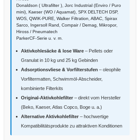
Donaldson ( Ultrafilter ), Jorc Industrial (Enviro / Puro
mini), Kaeser (WO / Aquamat), SPX DELTECH DSP,
WOS, QWIK-PURE, Walker Filtration, ABAC, Spirax
Sarco, Ingersoll Rand, Compair / Demag, Mikropor,
Hiross / Pneumatech
ParkerCF-Serie u. v. m.
Aktivkohlesäcke & lose Ware
– Pellets oder
Granulat in 10 kg und 25 kg Gebinden
Adsorptionsvliese & Vorfilterstufen
– oleophile
Vorfiltermatten, Schwimmöl-Abscheider,
kombinierte Filterkits
Original-Aktivkohlefilter
– direkt vom Hersteller
(Beko, Kaeser, Atlas Copco, Boge u. a.)
Alternative Aktivkohlefilter
– hochwertige
Kompatibilitätsprodukte zu attraktiven Konditionen