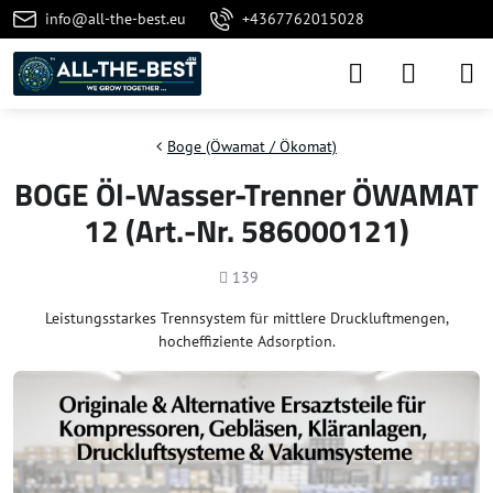
info@all-the-best.eu
+4367762015028
Boge (Öwamat / Ökomat)
BOGE Öl-Wasser-Trenner ÖWAMAT
12 (Art.-Nr. 586000121)
Anzahl
139
Leistungsstarkes Trennsystem für mittlere Druckluftmengen,
hocheffiziente Adsorption.