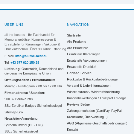
ÜBER UNS
NAVIGATION
all-the-best.eu - Ihr Fachhandel für
Startseite
Membrangebläse, Kompressoren &
Alle Produkte
Ersatzteile für Kläranlagen, Vakuum- &
Alle Ersatzteile
Drucklufttechnik. Über 30 Jahre Erfahrung.
Ersatzteile Kläranlagen
E-Mail:
info@all-the-best.eu
Ersatzteile Vakuumpumpen
Tel:
+43 677 620 150 28
Ersatzteile Druckluft
Lieferung
: Österreich, Deutschland und
Gebläse-Service
die gesamte Europäische Union
Rückgabe & Rückgabebedingungen
Öffnungszeiten / Erreichbarkeit:
Versand & Lieferinformationen
Montag - Freitag von 7:00 bis 17:00 Uhr
Widerrufsrecht / Widerrufsbelehrung
Firmenadresse / Standort:
Kundenbewertungen / Trustpilot / Google
900 32 Borinka 288
Reviews Badge
SSL-Zertifikat Badge / Sicherheitssiegel
Zahlungsmethoden (CardPay, PayPal,
Sitemap-Link
Kreditkarte, Überweisung...)
Newsletter-Anmeldung
AGB (Allgemeine Geschäftsbedingungen)
Sprachauswahl (DE /
EN
)
Kontakt
SSL / Sicherheitssiegel