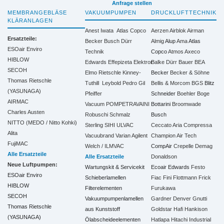
Anfrage stellen
MEMBRANGEBLÄSE
VAKUUMPUMPEN
DRUCKLUFTTECHNIK
KLÄRANLAGEN
Anest Iwata
Atlas Copco
Aerzen
Airblok
Airman
Ersatzteile:
Becker
Busch
Dürr
Almig
Alup
Ama
Atlas
ESOair Enviro
Technik
Copco
Atmos
Axeco
HIBLOW
Edwards
Effepizeta
Elektror
Balke Dürr
Bauer
BEA
SECOH
Elmo Rietschle
Kinney-
Becker
Becker & Söhne
Thomas Rietschle
Tuthill
Leybold
Pedro Gil
Bellis & Morcom
BGS
Blitz
(YASUNAGA)
Pfeiffer
Schneider
Boehler
Boge
AIRMAC
Vacuum
POMPETRAVAINI
Bottarini
Broomwade
Charles Austen
Robuschi
Schmalz
Busch
NITTO (MEDO / Nitto Kohki)
Sterling SIHI
ULVAC
Ceccato Aria Compressa
Alita
Vacuubrand
Varian Agilent
Champion Air Tech
FujiMAC
Welch / ILMVAC
CompAir
Crepelle
Demag
Alle Ersatzteile
Alle Ersatzteile
Donaldson
Neue Luftpumpen:
Wartungskit & Servicekit
Ecoair
Edwards
Festo
ESOair Enviro
Schieberlamellen
Fiac
Fini
Flottmann
Frick
HIBLOW
Filterelementen
Furukawa
SECOH
Vakuumpumpenlamellen
Gardner Denver
Gnutti
Thomas Rietschle
aus Kunststoff
Goldstar
Hafi
Hankison
(YASUNAGA)
Ölabscheideelementen
Hatlapa
Hitachi Industrial