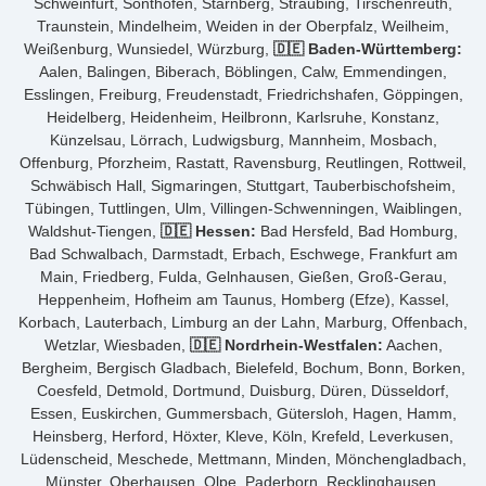
Schweinfurt, Sonthofen, Starnberg, Straubing, Tirschenreuth,
Traunstein, Mindelheim, Weiden in der Oberpfalz, Weilheim,
Weißenburg, Wunsiedel, Würzburg,
🇩🇪 Baden-Württemberg:
Aalen, Balingen, Biberach, Böblingen, Calw, Emmendingen,
Esslingen, Freiburg, Freudenstadt, Friedrichshafen, Göppingen,
Heidelberg, Heidenheim, Heilbronn, Karlsruhe, Konstanz,
Künzelsau, Lörrach, Ludwigsburg, Mannheim, Mosbach,
Offenburg, Pforzheim, Rastatt, Ravensburg, Reutlingen, Rottweil,
Schwäbisch Hall, Sigmaringen, Stuttgart, Tauberbischofsheim,
Tübingen, Tuttlingen, Ulm, Villingen-Schwenningen, Waiblingen,
Waldshut-Tiengen,
🇩🇪 Hessen:
Bad Hersfeld, Bad Homburg,
Bad Schwalbach, Darmstadt, Erbach, Eschwege, Frankfurt am
Main, Friedberg, Fulda, Gelnhausen, Gießen, Groß-Gerau,
Heppenheim, Hofheim am Taunus, Homberg (Efze), Kassel,
Korbach, Lauterbach, Limburg an der Lahn, Marburg, Offenbach,
Wetzlar, Wiesbaden,
🇩🇪 Nordrhein-Westfalen:
Aachen,
Bergheim, Bergisch Gladbach, Bielefeld, Bochum, Bonn, Borken,
Coesfeld, Detmold, Dortmund, Duisburg, Düren, Düsseldorf,
Essen, Euskirchen, Gummersbach, Gütersloh, Hagen, Hamm,
Heinsberg, Herford, Höxter, Kleve, Köln, Krefeld, Leverkusen,
Lüdenscheid, Meschede, Mettmann, Minden, Mönchengladbach,
Münster, Oberhausen, Olpe, Paderborn, Recklinghausen,