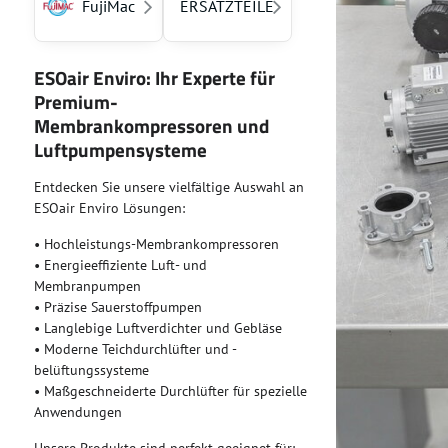
FujiMac
ERSATZTEILE
ESOair Enviro: Ihr Experte für
Premium-
Membrankompressoren und
Luftpumpensysteme
Entdecken Sie unsere vielfältige Auswahl an
ESOair Enviro Lösungen:
• Hochleistungs-Membrankompressoren
• Energieeffiziente Luft- und
Membranpumpen
• Präzise Sauerstoffpumpen
• Langlebige Luftverdichter und Gebläse
• Moderne Teichdurchlüfter und -
belüftungssysteme
• Maßgeschneiderte Durchlüfter für spezielle
Anwendungen