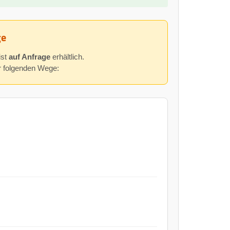
ge
ist
auf Anfrage
erhältlich.
er folgenden Wege: