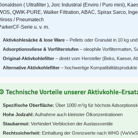
Donaldson ( Ultrafilter ), Jorc Industrial (Enviro / Puro mini)
WOS, QWIK-PURE, Walker Filtration, ABAC, Spirax Sarco, Inger
Hiross / Pneumatech
ParkerCF-Serie u. v. m.
Aktivkohlesäcke & lose Ware
– Pellets oder Granulat in 10 kg un
Adsorptionsvliese & Vorfilterstufen
– oleophile Vorfiltermatten, 
Original-Aktivkohlefilter
– direkt vom Hersteller (Beko, Kaeser, At
Alternative Aktivkohlefilter
– hochwertige Kompatibilitätsprodukte 
⚙️ Technische Vorteile unserer Aktivkohle-Ersatz
Spezifische Oberfläche:
Über 1000 m²/g für höchste Adsorptionsk
Hohe Jodzahl:
Aufnahme auch kleinster Ölkonzentrationen
Staubarmut:
Verhindert Verblocken der Auslassventile
Rechtssicherheit:
Einhaltung der Grenzwerte nach WHG (VwVwS) – 