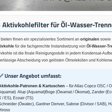
 Aktivkohlefilter für Öl-Wasser-Trenn
 bieten Ihnen ein spezialisiertes Sortiment an
originalen
sowie
tivkohle
für die fachgerechte Instandsetzung von
Öl-Wasser-Tr
ivkohle ist die finale Reinigungsstufe in jedem Kondensat-Aufb
erlässige Abscheidung von gelösten Ölmolekülen und Kohlenwa
✅ Unser Angebot umfasst:
Aktivkohle-Patronen & Kartuschen
– für Atlas Copco OSC / 
Aquamat) Alup (Aquamat)Boge (Öwamat / Ökomat), Zander (Ecos
X / ES), Ecoair (TS)
Schneider (Öwatec), Gardner Denver, Sabroe (Divisor / SAB), 
Hiross