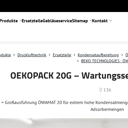
Produkte
Ersatzteile
Gebläseservice
Sitemap
Kontakt
odukte
Drucklufttechnik
Ersatzteile
Kondensataufbereitung
Ö
BEKO TECHNOLOGIES - Ö
OEKOPACK 20G – Wartungss
Anzahl
136
= Großausführung ÖWAMAT 20 für extrem hohe Kondensatmengen
Adsorbermengen