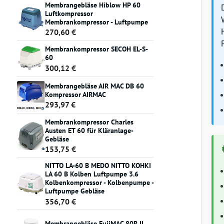
Membrangebläse Hiblow HP 60
Luftkompressor
Membrankompressor - Luftpumpe
270,60 €
Membrankompressor SECOH EL-S-
60
300,12 €
Membrangebläse AIR MAC DB 60
Kompressor AIRMAC
293,97 €
Membrankompressor Charles
Austen ET 60 für Kläranlage-
Gebläse
153,75 €
NITTO LA-60 B MEDO NITTO KOHKI
LA 60 B Kolben Luftpumpe 3.6
Kolbenkompressor - Kolbenpumpe -
Luftpumpe Gebläse
356,70 €
Membrangebläse FujiMAC 80R II