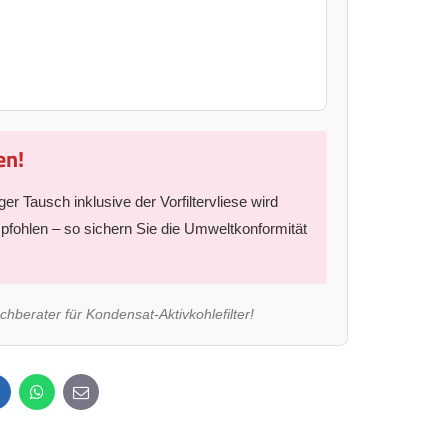
en!
er Tausch inklusive der Vorfiltervliese wird
fohlen – so sichern Sie die Umweltkonformität
chberater für Kondensat-Aktivkohlefilter!
inkedIn
WhatsApp
E-
mail