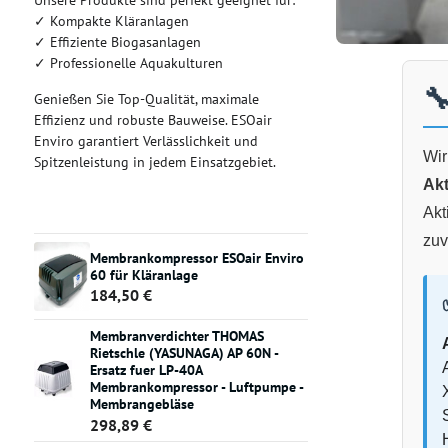
Unsere Produkte sind perfekt geeignet für:
✓ Kompakte Kläranlagen
✓ Effiziente Biogasanlagen
✓ Professionelle Aquakulturen
🔧
Genießen Sie Top-Qualität, maximale
Effizienz und robuste Bauweise. ESOair
Enviro garantiert Verlässlichkeit und
Wir
Spitzenleistung in jedem Einsatzgebiet.
Ak
Akt
zuv
Membrankompressor ESOair Enviro
60 für Kläranlage
184,50 €
Membranverdichter THOMAS
Rietschle (YASUNAGA) AP 60N -
Ersatz fuer LP-40A
Membrankompressor - Luftpumpe -
Membrangebläse
298,89 €