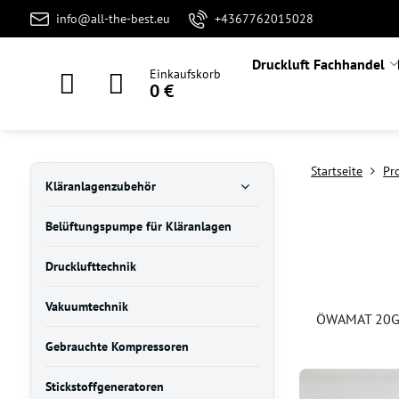
info@all-the-best.eu
+4367762015028
Druckluft Fachhandel
Einkaufskorb
0 €
Startseite
Pr
Kläranlagenzubehör
Belüftungspumpe für Kläranlagen
Drucklufttechnik
Vakuumtechnik
ÖWAMAT 20G 
Gebrauchte Kompressoren
Stickstoffgeneratoren