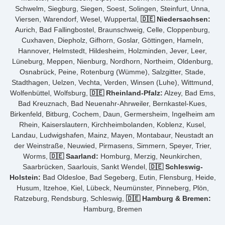
Schwelm, Siegburg, Siegen, Soest, Solingen, Steinfurt, Unna,
Viersen, Warendorf, Wesel, Wuppertal,
🇩🇪 Niedersachsen:
Aurich, Bad Fallingbostel, Braunschweig, Celle, Cloppenburg,
Cuxhaven, Diepholz, Gifhorn, Goslar, Göttingen, Hameln,
Hannover, Helmstedt, Hildesheim, Holzminden, Jever, Leer,
Lüneburg, Meppen, Nienburg, Nordhorn, Northeim, Oldenburg,
Osnabrück, Peine, Rotenburg (Wümme), Salzgitter, Stade,
Stadthagen, Uelzen, Vechta, Verden, Winsen (Luhe), Wittmund,
Wolfenbüttel, Wolfsburg,
🇩🇪 Rheinland-Pfalz:
Alzey, Bad Ems,
Bad Kreuznach, Bad Neuenahr-Ahrweiler, Bernkastel-Kues,
Birkenfeld, Bitburg, Cochem, Daun, Germersheim, Ingelheim am
Rhein, Kaiserslautern, Kirchheimbolanden, Koblenz, Kusel,
Landau, Ludwigshafen, Mainz, Mayen, Montabaur, Neustadt an
der Weinstraße, Neuwied, Pirmasens, Simmern, Speyer, Trier,
Worms,
🇩🇪 Saarland:
Homburg, Merzig, Neunkirchen,
Saarbrücken, Saarlouis, Sankt Wendel,
🇩🇪 Schleswig-
Holstein:
Bad Oldesloe, Bad Segeberg, Eutin, Flensburg, Heide,
Husum, Itzehoe, Kiel, Lübeck, Neumünster, Pinneberg, Plön,
Ratzeburg, Rendsburg, Schleswig,
🇩🇪 Hamburg & Bremen:
Hamburg, Bremen