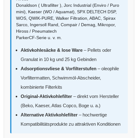
Donaldson ( Ultrafilter ), Jorc Industrial (Enviro / Puro
mini), Kaeser (WO / Aquamat), SPX DELTECH DSP,
WOS, QWIK-PURE, Walker Filtration, ABAC, Spirax
Sarco, Ingersoll Rand, Compair / Demag, Mikropor,
Hiross / Pneumatech
ParkerCF-Serie u. v. m.
Aktivkohlesäcke & lose Ware
– Pellets oder
Granulat in 10 kg und 25 kg Gebinden
Adsorptionsvliese & Vorfilterstufen
– oleophile
Vorfiltermatten, Schwimmöl-Abscheider,
kombinierte Filterkits
Original-Aktivkohlefilter
– direkt vom Hersteller
(Beko, Kaeser, Atlas Copco, Boge u. a.)
Alternative Aktivkohlefilter
– hochwertige
Kompatibilitätsprodukte zu attraktiven Konditionen