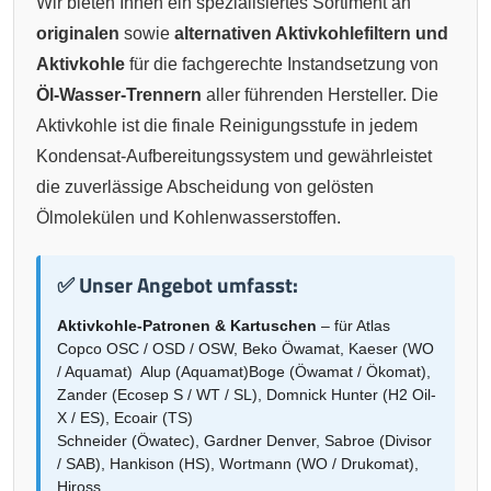
Wir bieten Ihnen ein spezialisiertes Sortiment an
originalen
sowie
alternativen Aktivkohlefiltern und
Aktivkohle
für die fachgerechte Instandsetzung von
Öl-Wasser-Trennern
aller führenden Hersteller. Die
Aktivkohle ist die finale Reinigungsstufe in jedem
Kondensat-Aufbereitungssystem und gewährleistet
die zuverlässige Abscheidung von gelösten
Ölmolekülen und Kohlenwasserstoffen.
✅ Unser Angebot umfasst:
Aktivkohle-Patronen & Kartuschen
– für Atlas
Copco OSC / OSD / OSW, Beko Öwamat, Kaeser (WO
/ Aquamat) Alup (Aquamat)Boge (Öwamat / Ökomat),
Zander (Ecosep S / WT / SL), Domnick Hunter (H2 Oil-
X / ES), Ecoair (TS)
Schneider (Öwatec), Gardner Denver, Sabroe (Divisor
/ SAB), Hankison (HS), Wortmann (WO / Drukomat),
Hiross