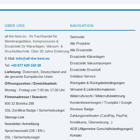
ÜBER UNS
NAVIGATION
all-the-best.eu - Ihr Fachhandel für
Startseite
Membrangebläse, Kompressoren &
Alle Produkte
Ersatzteile für Kläranlagen, Vakuum- &
Alle Ersatzteile
Drucklufttechnik. Über 30 Jahre Erfahrung.
Ersatzteile Kläranlagen
E-Mail:
info@all-the-best.eu
Ersatzteile Vakuumpumpen
Tel:
+43 677 620 150 28
Ersatzteile Druckluft
Lieferung
: Österreich, Deutschland und
Gebläse-Service
die gesamte Europäische Union
Rückgabe & Rückgabebedingungen
Öffnungszeiten / Erreichbarkeit:
Versand & Lieferinformationen
Montag - Freitag von 7:00 bis 17:00 Uhr
Widerrufsrecht / Widerrufsbelehrung
Firmenadresse / Standort:
Kundenbewertungen / Trustpilot / Google
900 32 Borinka 288
Reviews Badge
SSL-Zertifikat Badge / Sicherheitssiegel
Zahlungsmethoden (CardPay, PayPal,
Sitemap-Link
Kreditkarte, Überweisung...)
Newsletter-Anmeldung
AGB (Allgemeine Geschäftsbedingungen)
Sprachauswahl (DE /
EN
)
Kontakt
SSL / Sicherheitssiegel