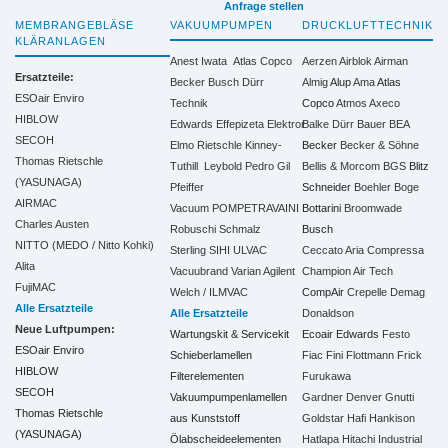
Anfrage stellen
MEMBRANGEBLÄSE
VAKUUMPUMPEN
DRUCKLUFTTECHNIK
KLÄRANLAGEN
Anest Iwata
Atlas Copco
Aerzen
Airblok
Airman
Ersatzteile:
Becker
Busch
Dürr
Almig
Alup
Ama
Atlas
ESOair Enviro
Technik
Copco
Atmos
Axeco
HIBLOW
Edwards
Effepizeta
Elektror
Balke Dürr
Bauer
BEA
SECOH
Elmo Rietschle
Kinney-
Becker
Becker & Söhne
Thomas Rietschle
Tuthill
Leybold
Pedro Gil
Bellis & Morcom
BGS
Blitz
(YASUNAGA)
Pfeiffer
Schneider
Boehler
Boge
AIRMAC
Vacuum
POMPETRAVAINI
Bottarini
Broomwade
Charles Austen
Robuschi
Schmalz
Busch
NITTO (MEDO / Nitto Kohki)
Sterling SIHI
ULVAC
Ceccato Aria Compressa
Alita
Vacuubrand
Varian Agilent
Champion Air Tech
FujiMAC
Welch / ILMVAC
CompAir
Crepelle
Demag
Alle Ersatzteile
Alle Ersatzteile
Donaldson
Neue Luftpumpen:
Wartungskit & Servicekit
Ecoair
Edwards
Festo
ESOair Enviro
Schieberlamellen
Fiac
Fini
Flottmann
Frick
HIBLOW
Filterelementen
Furukawa
SECOH
Vakuumpumpenlamellen
Gardner Denver
Gnutti
Thomas Rietschle
aus Kunststoff
Goldstar
Hafi
Hankison
(YASUNAGA)
Ölabscheideelementen
Hatlapa
Hitachi Industrial