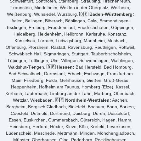
Schweinfurt, Sonthofen, Starnberg, Straubing, Tirschenreuth,
Traunstein, Mindelheim, Weiden in der Oberpfalz, Weilheim,
Weißenburg, Wunsiedel, Würzburg,
🇩🇪 Baden-Württemberg:
Aalen, Balingen, Biberach, Böblingen, Calw, Emmendingen,
Esslingen, Freiburg, Freudenstadt, Friedrichshafen, Göppingen,
Heidelberg, Heidenheim, Heilbronn, Karlsruhe, Konstanz,
Künzelsau, Lörrach, Ludwigsburg, Mannheim, Mosbach,
Offenburg, Pforzheim, Rastatt, Ravensburg, Reutlingen, Rottweil,
Schwäbisch Hall, Sigmaringen, Stuttgart, Tauberbischofsheim,
Tübingen, Tuttlingen, Ulm, Villingen-Schwenningen, Waiblingen,
Waldshut-Tiengen,
🇩🇪 Hessen:
Bad Hersfeld, Bad Homburg,
Bad Schwalbach, Darmstadt, Erbach, Eschwege, Frankfurt am
Main, Friedberg, Fulda, Gelnhausen, Gießen, Groß-Gerau,
Heppenheim, Hofheim am Taunus, Homberg (Efze), Kassel,
Korbach, Lauterbach, Limburg an der Lahn, Marburg, Offenbach,
Wetzlar, Wiesbaden,
🇩🇪 Nordrhein-Westfalen:
Aachen,
Bergheim, Bergisch Gladbach, Bielefeld, Bochum, Bonn, Borken,
Coesfeld, Detmold, Dortmund, Duisburg, Düren, Düsseldorf,
Essen, Euskirchen, Gummersbach, Gütersloh, Hagen, Hamm,
Heinsberg, Herford, Höxter, Kleve, Köln, Krefeld, Leverkusen,
Lüdenscheid, Meschede, Mettmann, Minden, Mönchengladbach,
Münster, Oberhausen, Olpe, Paderborn, Recklinghausen,