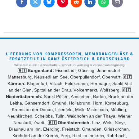
Facebook
Twitter
Bluesky
Pinterest
Reddit
LinkedIn
WhatsApp
E-
mail
LIEFERUNG VON KOMPRESSOREN, MEMBRANGEBLÄSE &
ERSATZTEILE IN GANZ ÖSTERREICH & DEUTSCHLAND
Wir liefern in alle Bezirksstädte – schnell, zuverlässig & versandkostengünstig
🇦🇹 Burgenland:
Eisenstadt, Güssing, Jennersdorf,
Mattersburg, Neusiedl am See, Oberpullendorf, Oberwart,
🇦🇹
Kärnten:
Klagenfurt, Villach, Feldkirchen, Hermagor, Sankt Veit
an der Glan, Spittal an der Drau, Völkermarkt, Wolfsberg,
🇦🇹
Niederösterreich:
Sankt Pölten, Amstetten, Baden, Bruck an der
Leitha, Gänserndorf, Gmünd, Hollabrunn, Horn, Korneuburg,
Krems an der Donau, Lilienfeld, Melk, Mistelbach, Mödling,
Neunkirchen, Scheibbs, Tulln, Waidhofen an der Thaya, Wiener
Neustadt, Zwettl,
🇦🇹 Oberösterreich:
Linz, Wels, Steyr,
Braunau am Inn, Eferding, Freistadt, Gmunden, Grieskirchen,
Kirchdorf an der Krems, Perg, Ried im Innkreis, Rohrbach,