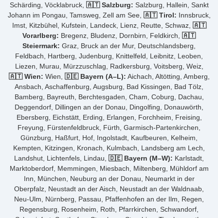
Schärding, Vöcklabruck,
🇦🇹 Salzburg:
Salzburg, Hallein, Sankt
Johann im Pongau, Tamsweg, Zell am See,
🇦🇹 Tirol:
Innsbruck,
Imst, Kitzbühel, Kufstein, Landeck, Lienz, Reutte, Schwaz,
🇦🇹
Vorarlberg:
Bregenz, Bludenz, Dornbirn, Feldkirch,
🇦🇹
Steiermark:
Graz, Bruck an der Mur, Deutschlandsberg,
Feldbach, Hartberg, Judenburg, Knittelfeld, Leibnitz, Leoben,
Liezen, Murau, Mürzzuschlag, Radkersburg, Voitsberg, Weiz,
🇦🇹 Wien:
Wien,
🇩🇪 Bayern (A–L):
Aichach, Altötting, Amberg,
Ansbach, Aschaffenburg, Augsburg, Bad Kissingen, Bad Tölz,
Bamberg, Bayreuth, Berchtesgaden, Cham, Coburg, Dachau,
Deggendorf, Dillingen an der Donau, Dingolfing, Donauwörth,
Ebersberg, Eichstätt, Erding, Erlangen, Forchheim, Freising,
Freyung, Fürstenfeldbruck, Fürth, Garmisch-Partenkirchen,
Günzburg, Haßfurt, Hof, Ingolstadt, Kaufbeuren, Kelheim,
Kempten, Kitzingen, Kronach, Kulmbach, Landsberg am Lech,
Landshut, Lichtenfels, Lindau,
🇩🇪 Bayern (M–W):
Karlstadt,
Marktoberdorf, Memmingen, Miesbach, Miltenberg, Mühldorf am
Inn, München, Neuburg an der Donau, Neumarkt in der
Oberpfalz, Neustadt an der Aisch, Neustadt an der Waldnaab,
Neu-Ulm, Nürnberg, Passau, Pfaffenhofen an der Ilm, Regen,
Regensburg, Rosenheim, Roth, Pfarrkirchen, Schwandorf,