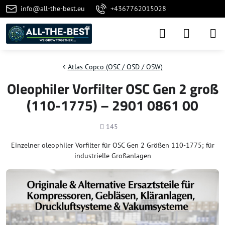
info@all-the-best.eu
+4367762015028
Atlas Copco (OSC / OSD / OSW)
Oleophiler Vorfilter OSC Gen 2 groß
(110-1775) – 2901 0861 00
Anzahl
145
Einzelner oleophiler Vorfilter für OSC Gen 2 Größen 110-1775; für
industrielle Großanlagen