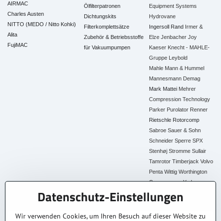
AIRMAC
Ölfilterpatronen
Equipment Systems
Charles Austen
Dichtungskits
Hydrovane
NITTO (MEDO / Nitto Kohki)
Filterkomplettsätze
Ingersoll Rand
Irmer &
Alita
Zubehör & Betriebsstoffe
Elze
Jenbacher
Joy
FujiMAC
für Vakuumpumpen
Kaeser
Knecht - MAHLE-
Gruppe
Leybold
Mahle
Mann & Hummel
Mannesmann Demag
Mark
Mattei
Mehrer
Compression Technology
Parker
Purolator
Renner
Rietschle
Rotorcomp
Sabroe
Sauer & Sohn
Schneider
Sperre
SPX
Stenhøj
Stromme
Sullair
Tamrotor
Timberjack
Volvo
Penta
Wittig
Worthington
Creyssensac
York
Datenschutz-Einstellungen
Alle Ersatzteile
Wir verwenden Cookies, um Ihren Besuch auf dieser Website zu