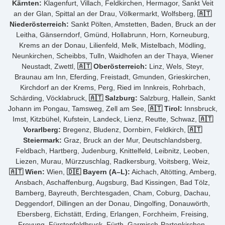
Kärnten:
Klagenfurt, Villach, Feldkirchen, Hermagor, Sankt Veit
an der Glan, Spittal an der Drau, Völkermarkt, Wolfsberg,
🇦🇹
Niederösterreich:
Sankt Pölten, Amstetten, Baden, Bruck an der
Leitha, Gänserndorf, Gmünd, Hollabrunn, Horn, Korneuburg,
Krems an der Donau, Lilienfeld, Melk, Mistelbach, Mödling,
Neunkirchen, Scheibbs, Tulln, Waidhofen an der Thaya, Wiener
Neustadt, Zwettl,
🇦🇹 Oberösterreich:
Linz, Wels, Steyr,
Braunau am Inn, Eferding, Freistadt, Gmunden, Grieskirchen,
Kirchdorf an der Krems, Perg, Ried im Innkreis, Rohrbach,
Schärding, Vöcklabruck,
🇦🇹 Salzburg:
Salzburg, Hallein, Sankt
Johann im Pongau, Tamsweg, Zell am See,
🇦🇹 Tirol:
Innsbruck,
Imst, Kitzbühel, Kufstein, Landeck, Lienz, Reutte, Schwaz,
🇦🇹
Vorarlberg:
Bregenz, Bludenz, Dornbirn, Feldkirch,
🇦🇹
Steiermark:
Graz, Bruck an der Mur, Deutschlandsberg,
Feldbach, Hartberg, Judenburg, Knittelfeld, Leibnitz, Leoben,
Liezen, Murau, Mürzzuschlag, Radkersburg, Voitsberg, Weiz,
🇦🇹 Wien:
Wien,
🇩🇪 Bayern (A–L):
Aichach, Altötting, Amberg,
Ansbach, Aschaffenburg, Augsburg, Bad Kissingen, Bad Tölz,
Bamberg, Bayreuth, Berchtesgaden, Cham, Coburg, Dachau,
Deggendorf, Dillingen an der Donau, Dingolfing, Donauwörth,
Ebersberg, Eichstätt, Erding, Erlangen, Forchheim, Freising,
Freyung, Fürstenfeldbruck, Fürth, Garmisch-Partenkirchen,