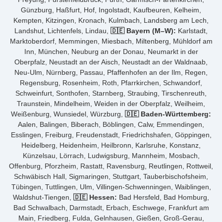
Günzburg, Haßfurt, Hof, Ingolstadt, Kaufbeuren, Kelheim,
Kempten, Kitzingen, Kronach, Kulmbach, Landsberg am Lech,
Landshut, Lichtenfels, Lindau,
🇩🇪 Bayern (M–W):
Karlstadt,
Marktoberdorf, Memmingen, Miesbach, Miltenberg, Mühldorf am
Inn, München, Neuburg an der Donau, Neumarkt in der
Oberpfalz, Neustadt an der Aisch, Neustadt an der Waldnaab,
Neu-Ulm, Nürnberg, Passau, Pfaffenhofen an der Ilm, Regen,
Regensburg, Rosenheim, Roth, Pfarrkirchen, Schwandorf,
Schweinfurt, Sonthofen, Starnberg, Straubing, Tirschenreuth,
Traunstein, Mindelheim, Weiden in der Oberpfalz, Weilheim,
Weißenburg, Wunsiedel, Würzburg,
🇩🇪 Baden-Württemberg:
Aalen, Balingen, Biberach, Böblingen, Calw, Emmendingen,
Esslingen, Freiburg, Freudenstadt, Friedrichshafen, Göppingen,
Heidelberg, Heidenheim, Heilbronn, Karlsruhe, Konstanz,
Künzelsau, Lörrach, Ludwigsburg, Mannheim, Mosbach,
Offenburg, Pforzheim, Rastatt, Ravensburg, Reutlingen, Rottweil,
Schwäbisch Hall, Sigmaringen, Stuttgart, Tauberbischofsheim,
Tübingen, Tuttlingen, Ulm, Villingen-Schwenningen, Waiblingen,
Waldshut-Tiengen,
🇩🇪 Hessen:
Bad Hersfeld, Bad Homburg,
Bad Schwalbach, Darmstadt, Erbach, Eschwege, Frankfurt am
Main, Friedberg, Fulda, Gelnhausen, Gießen, Groß-Gerau,