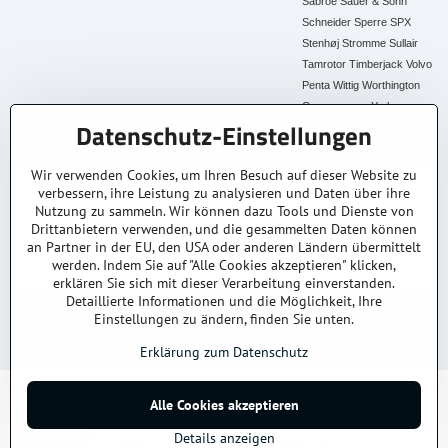
Sabroe
Sauer & Sohn
Schneider
Sperre
SPX
Stenhøj
Stromme
Sullair
Tamrotor
Timberjack
Volvo
Penta
Wittig
Worthington
Creyssensac
York
Datenschutz-Einstellungen
Alle Ersatzteile
Wir verwenden Cookies, um Ihren Besuch auf dieser Website zu
verbessern, ihre Leistung zu analysieren und Daten über ihre
30+ Jahre Erfahrung
Lagerware
Original & Kompatibel
Nutzung zu sammeln. Wir können dazu Tools und Dienste von
Branchenexperten
Schneller Versand AT &
Ersatzteile aller Marken
DE
Drittanbietern verwenden, und die gesammelten Daten können
an Partner in der EU, den USA oder anderen Ländern übermittelt
Faire Preise
Fachberatung
werden. Indem Sie auf "Alle Cookies akzeptieren" klicken,
Top Preis-Leistung
Persönlich & kompetent
erklären Sie sich mit dieser Verarbeitung einverstanden.
Detaillierte Informationen und die Möglichkeit, Ihre
Einstellungen zu ändern, finden Sie unten.
© 2025
kompressoren-drucklufttrockner-filtern.at
– Alle Rechte vorbehalten.
Datenschutz
Impressum
AGB
Versand & Lieferung
Kontakt / Anfrage
Erklärung zum Datenschutz
Alle Cookies akzeptieren
©
2026
Urheberrecht
Datenschutz-Einstellungen
Erklärung zum Datenschutz
Details anzeigen
Website erstellt mit:
BiznisWeb.sk