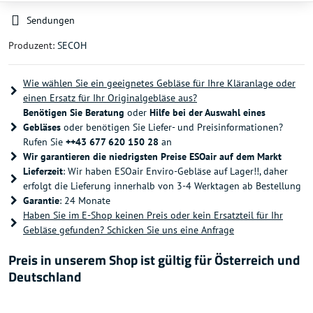
Sendungen
Produzent:
SECOH
Wie wählen Sie ein geeignetes Gebläse für Ihre Kläranlage oder
einen Ersatz für Ihr Originalgebläse aus?
Benötigen Sie Beratung
oder
Hilfe bei der Auswahl eines
Gebläses
oder benötigen Sie Liefer- und Preisinformationen?
Rufen Sie
++43 677 620 150 28
an
Wir garantieren die niedrigsten Preise ESOair auf dem Markt
Lieferzeit
: Wir haben ESOair Enviro-Gebläse auf Lager!!, daher
erfolgt die Lieferung innerhalb von 3-4 Werktagen ab Bestellung
Garantie
: 24 Monate
Haben Sie im E-Shop keinen Preis oder kein Ersatzteil für Ihr
Gebläse gefunden? Schicken Sie uns eine Anfrage
Preis in unserem Shop ist gültig für Österreich und
Deutschland