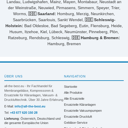
Landau, Ludwigshafen, Mainz, Mayen, Montabaur, Neustadt an
der Weinstraße, Neuwied, Pirmasens, Simmern, Speyer, Trier,
Worms,
🇩🇪 Saarland:
Homburg, Merzig, Neunkirchen,
Saarbrücken, Saarlouis, Sankt Wendel,
🇩🇪 Schleswig-
Holstein:
Bad Oldesloe, Bad Segeberg, Eutin, Flensburg, Heide,
Husum, Itzehoe, Kiel, Lübeck, Neumünster, Pinneberg, Plön,
Ratzeburg, Rendsburg, Schleswig,
🇩🇪 Hamburg & Bremen:
Hamburg, Bremen
ÜBER UNS
NAVIGATION
all-the-best.eu - Ihr Fachhandel für
Startseite
Membrangebläse, Kompressoren &
Alle Produkte
Ersatzteile für Kläranlagen, Vakuum- &
Alle Ersatzteile
Drucklufttechnik. Über 30 Jahre Erfahrung.
Ersatzteile Kläranlagen
E-Mail:
info@all-the-best.eu
Ersatzteile Vakuumpumpen
Tel:
+43 677 620 150 28
Ersatzteile Druckluft
Lieferung
: Österreich, Deutschland und
Gebläse-Service
die gesamte Europäische Union