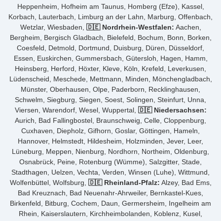
Heppenheim, Hofheim am Taunus, Homberg (Efze), Kassel,
Korbach, Lauterbach, Limburg an der Lahn, Marburg, Offenbach,
Wetzlar, Wiesbaden,
🇩🇪 Nordrhein-Westfalen:
Aachen,
Bergheim, Bergisch Gladbach, Bielefeld, Bochum, Bonn, Borken,
Coesfeld, Detmold, Dortmund, Duisburg, Düren, Düsseldorf,
Essen, Euskirchen, Gummersbach, Gütersloh, Hagen, Hamm,
Heinsberg, Herford, Höxter, Kleve, Köln, Krefeld, Leverkusen,
Lüdenscheid, Meschede, Mettmann, Minden, Mönchengladbach,
Münster, Oberhausen, Olpe, Paderborn, Recklinghausen,
Schwelm, Siegburg, Siegen, Soest, Solingen, Steinfurt, Unna,
Viersen, Warendorf, Wesel, Wuppertal,
🇩🇪 Niedersachsen:
Aurich, Bad Fallingbostel, Braunschweig, Celle, Cloppenburg,
Cuxhaven, Diepholz, Gifhorn, Goslar, Göttingen, Hameln,
Hannover, Helmstedt, Hildesheim, Holzminden, Jever, Leer,
Lüneburg, Meppen, Nienburg, Nordhorn, Northeim, Oldenburg,
Osnabrück, Peine, Rotenburg (Wümme), Salzgitter, Stade,
Stadthagen, Uelzen, Vechta, Verden, Winsen (Luhe), Wittmund,
Wolfenbüttel, Wolfsburg,
🇩🇪 Rheinland-Pfalz:
Alzey, Bad Ems,
Bad Kreuznach, Bad Neuenahr-Ahrweiler, Bernkastel-Kues,
Birkenfeld, Bitburg, Cochem, Daun, Germersheim, Ingelheim am
Rhein, Kaiserslautern, Kirchheimbolanden, Koblenz, Kusel,