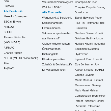
Alita
Vacuubrand
Varian Agilent
Champion Air Tech
FujiMAC
Welch / ILMVAC
CompAir
Crepelle
Demag
Alle Ersatzteile
Alle Ersatzteile
Donaldson
Neue Luftpumpen:
Wartungskit & Servicekit
Ecoair
Edwards
Festo
ESOair Enviro
Schieberlamellen
Fiac
Fini
Flottmann
Frick
HIBLOW
Filterelementen
Furukawa
SECOH
Vakuumpumpenlamellen
Gardner Denver
Gnutti
Thomas Rietschle
aus Kunststoff
Goldstar
Hafi
Hankison
(YASUNAGA)
Ölabscheideelementen
Hatlapa
Hitachi Industrial
AIRMAC
Ölfilterpatronen
Equipment Systems
Charles Austen
Dichtungskits
Hydrovane
NITTO (MEDO / Nitto Kohki)
Filterkomplettsätze
Ingersoll Rand
Irmer &
Alita
Zubehör & Betriebsstoffe
Elze
Jenbacher
Joy
FujiMAC
für Vakuumpumpen
Kaeser
Knecht - MAHLE-
Gruppe
Leybold
Mahle
Mann & Hummel
Mannesmann Demag
Mark
Mattei
Mehrer
Compression Technology
Parker
Purolator
Renner
Rietschle
Rotorcomp