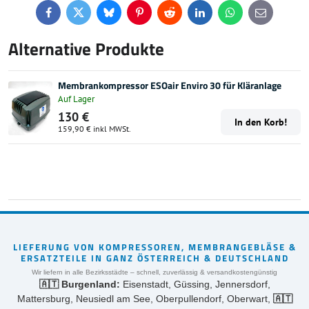
Facebook
Twitter
Bluesky
Pinterest
Reddit
LinkedIn
WhatsApp
E-
mail
Alternative Produkte
Membrankompressor ESOair Enviro 30 für Kläranlage
Auf Lager
130 €
In den Korb!
159,90 €
inkl MWSt.
LIEFERUNG VON KOMPRESSOREN, MEMBRANGEBLÄSE &
ERSATZTEILE IN GANZ ÖSTERREICH & DEUTSCHLAND
Wir liefern in alle Bezirksstädte – schnell, zuverlässig & versandkostengünstig
🇦🇹 Burgenland:
Eisenstadt, Güssing, Jennersdorf,
Mattersburg, Neusiedl am See, Oberpullendorf, Oberwart,
🇦🇹