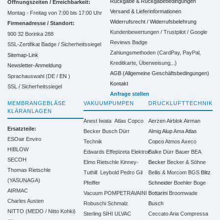
Rückgabe & Rückgabebedingungen
Öffnungszeiten / Erreichbarkeit:
Versand & Lieferinformationen
Montag - Freitag von 7:00 bis 17:00 Uhr
Widerrufsrecht / Widerrufsbelehrung
Firmenadresse / Standort:
Kundenbewertungen / Trustpilot / Google
900 32 Borinka 288
Reviews Badge
SSL-Zertifikat Badge / Sicherheitssiegel
Zahlungsmethoden (CardPay, PayPal,
Sitemap-Link
Kreditkarte, Überweisung...)
Newsletter-Anmeldung
AGB (Allgemeine Geschäftsbedingungen)
Sprachauswahl (DE /
EN
)
Kontakt
SSL / Sicherheitssiegel
Anfrage stellen
MEMBRANGEBLÄSE
VAKUUMPUMPEN
DRUCKLUFTTECHNIK
KLÄRANLAGEN
Anest Iwata
Atlas Copco
Aerzen
Airblok
Airman
Ersatzteile:
Becker
Busch
Dürr
Almig
Alup
Ama
Atlas
ESOair Enviro
Technik
Copco
Atmos
Axeco
HIBLOW
Edwards
Effepizeta
Elektror
Balke Dürr
Bauer
BEA
SECOH
Elmo Rietschle
Kinney-
Becker
Becker & Söhne
Thomas Rietschle
Tuthill
Leybold
Pedro Gil
Bellis & Morcom
BGS
Blitz
(YASUNAGA)
Pfeiffer
Schneider
Boehler
Boge
AIRMAC
Vacuum
POMPETRAVAINI
Bottarini
Broomwade
Charles Austen
Robuschi
Schmalz
Busch
NITTO (MEDO / Nitto Kohki)
Sterling SIHI
ULVAC
Ceccato Aria Compressa