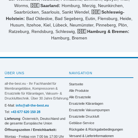
Worms,
🇩🇪 Saarland:
Homburg, Merzig, Neunkirchen,
Saarbrücken, Saarlouis, Sankt Wendel,
🇩🇪 Schleswig-
Holstein:
Bad Oldesloe, Bad Segeberg, Eutin, Flensburg, Heide,
Husum, Itzehoe, Kiel, Lübeck, Neumünster, Pinneberg, Plön,
Ratzeburg, Rendsburg, Schleswig,
🇩🇪 Hamburg & Bremen:
Hamburg, Bremen
ÜBER UNS
NAVIGATION
all-the-best.eu - Ihr Fachhandel für
Startseite
Membrangebläse, Kompressoren &
Alle Produkte
Ersatzteile für Kläranlagen, Vakuum- &
Alle Ersatzteile
Drucklufttechnik. Über 30 Jahre Erfahrung.
Ersatzteile Kläranlagen
E-Mail:
info@all-the-best.eu
Ersatzteile Vakuumpumpen
Tel:
+43 677 620 150 28
Ersatzteile Druckluft
Lieferung
: Österreich, Deutschland und
Gebläse-Service
die gesamte Europäische Union
Rückgabe & Rückgabebedingungen
Öffnungszeiten / Erreichbarkeit:
Versand & Lieferinformationen
Montag - Freitag von 7:00 bis 17:00 Uhr