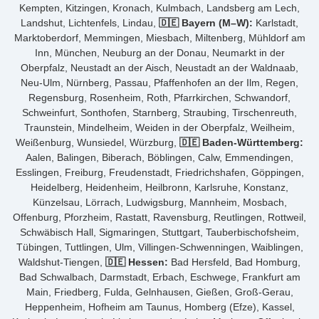
Kempten, Kitzingen, Kronach, Kulmbach, Landsberg am Lech,
Landshut, Lichtenfels, Lindau,
🇩🇪 Bayern (M–W):
Karlstadt,
Marktoberdorf, Memmingen, Miesbach, Miltenberg, Mühldorf am
Inn, München, Neuburg an der Donau, Neumarkt in der
Oberpfalz, Neustadt an der Aisch, Neustadt an der Waldnaab,
Neu-Ulm, Nürnberg, Passau, Pfaffenhofen an der Ilm, Regen,
Regensburg, Rosenheim, Roth, Pfarrkirchen, Schwandorf,
Schweinfurt, Sonthofen, Starnberg, Straubing, Tirschenreuth,
Traunstein, Mindelheim, Weiden in der Oberpfalz, Weilheim,
Weißenburg, Wunsiedel, Würzburg,
🇩🇪 Baden-Württemberg:
Aalen, Balingen, Biberach, Böblingen, Calw, Emmendingen,
Esslingen, Freiburg, Freudenstadt, Friedrichshafen, Göppingen,
Heidelberg, Heidenheim, Heilbronn, Karlsruhe, Konstanz,
Künzelsau, Lörrach, Ludwigsburg, Mannheim, Mosbach,
Offenburg, Pforzheim, Rastatt, Ravensburg, Reutlingen, Rottweil,
Schwäbisch Hall, Sigmaringen, Stuttgart, Tauberbischofsheim,
Tübingen, Tuttlingen, Ulm, Villingen-Schwenningen, Waiblingen,
Waldshut-Tiengen,
🇩🇪 Hessen:
Bad Hersfeld, Bad Homburg,
Bad Schwalbach, Darmstadt, Erbach, Eschwege, Frankfurt am
Main, Friedberg, Fulda, Gelnhausen, Gießen, Groß-Gerau,
Heppenheim, Hofheim am Taunus, Homberg (Efze), Kassel,