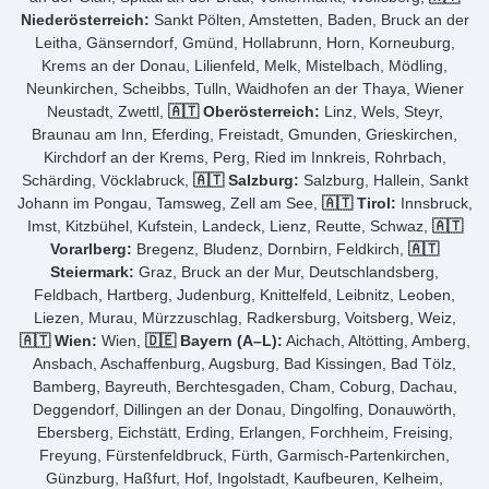
Niederösterreich:
Sankt Pölten, Amstetten, Baden, Bruck an der
Leitha, Gänserndorf, Gmünd, Hollabrunn, Horn, Korneuburg,
Krems an der Donau, Lilienfeld, Melk, Mistelbach, Mödling,
Neunkirchen, Scheibbs, Tulln, Waidhofen an der Thaya, Wiener
Neustadt, Zwettl,
🇦🇹 Oberösterreich:
Linz, Wels, Steyr,
Braunau am Inn, Eferding, Freistadt, Gmunden, Grieskirchen,
Kirchdorf an der Krems, Perg, Ried im Innkreis, Rohrbach,
Schärding, Vöcklabruck,
🇦🇹 Salzburg:
Salzburg, Hallein, Sankt
Johann im Pongau, Tamsweg, Zell am See,
🇦🇹 Tirol:
Innsbruck,
Imst, Kitzbühel, Kufstein, Landeck, Lienz, Reutte, Schwaz,
🇦🇹
Vorarlberg:
Bregenz, Bludenz, Dornbirn, Feldkirch,
🇦🇹
Steiermark:
Graz, Bruck an der Mur, Deutschlandsberg,
Feldbach, Hartberg, Judenburg, Knittelfeld, Leibnitz, Leoben,
Liezen, Murau, Mürzzuschlag, Radkersburg, Voitsberg, Weiz,
🇦🇹 Wien:
Wien,
🇩🇪 Bayern (A–L):
Aichach, Altötting, Amberg,
Ansbach, Aschaffenburg, Augsburg, Bad Kissingen, Bad Tölz,
Bamberg, Bayreuth, Berchtesgaden, Cham, Coburg, Dachau,
Deggendorf, Dillingen an der Donau, Dingolfing, Donauwörth,
Ebersberg, Eichstätt, Erding, Erlangen, Forchheim, Freising,
Freyung, Fürstenfeldbruck, Fürth, Garmisch-Partenkirchen,
Günzburg, Haßfurt, Hof, Ingolstadt, Kaufbeuren, Kelheim,