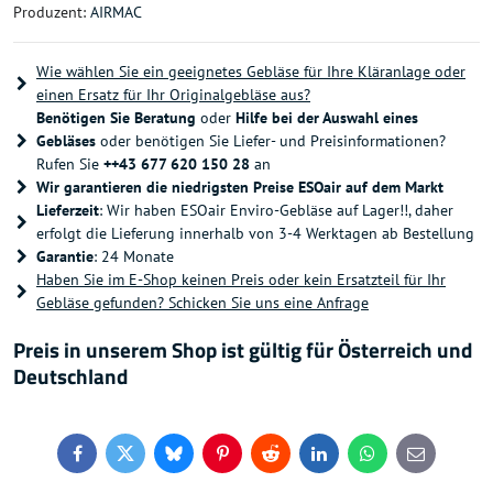
Produzent:
AIRMAC
Wie wählen Sie ein geeignetes Gebläse für Ihre Kläranlage oder
einen Ersatz für Ihr Originalgebläse aus?
Benötigen Sie Beratung
oder
Hilfe bei der Auswahl eines
Gebläses
oder benötigen Sie Liefer- und Preisinformationen?
Rufen Sie
++43 677 620 150 28
an
Wir garantieren die niedrigsten Preise ESOair auf dem Markt
Lieferzeit
: Wir haben ESOair Enviro-Gebläse auf Lager!!, daher
erfolgt die Lieferung innerhalb von 3-4 Werktagen ab Bestellung
Garantie
: 24 Monate
Haben Sie im E-Shop keinen Preis oder kein Ersatzteil für Ihr
Gebläse gefunden? Schicken Sie uns eine Anfrage
Preis in unserem Shop ist gültig für Österreich und
Deutschland
Facebook
Twitter
Bluesky
Pinterest
Reddit
LinkedIn
WhatsApp
E-
mail