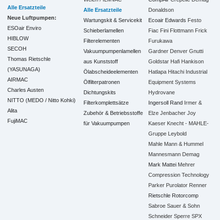
Alle Ersatzteile
Alle Ersatzteile
Donaldson
Neue Luftpumpen:
Wartungskit & Servicekit
Ecoair
Edwards
Festo
ESOair Enviro
Schieberlamellen
Fiac
Fini
Flottmann
Frick
HIBLOW
Filterelementen
Furukawa
SECOH
Vakuumpumpenlamellen
Gardner Denver
Gnutti
Thomas Rietschle
aus Kunststoff
Goldstar
Hafi
Hankison
(YASUNAGA)
Ölabscheideelementen
Hatlapa
Hitachi Industrial
AIRMAC
Ölfilterpatronen
Equipment Systems
Charles Austen
Dichtungskits
Hydrovane
NITTO (MEDO / Nitto Kohki)
Filterkomplettsätze
Ingersoll Rand
Irmer &
Alita
Zubehör & Betriebsstoffe
Elze
Jenbacher
Joy
FujiMAC
für Vakuumpumpen
Kaeser
Knecht - MAHLE-
Gruppe
Leybold
Mahle
Mann & Hummel
Mannesmann Demag
Mark
Mattei
Mehrer
Compression Technology
Parker
Purolator
Renner
Rietschle
Rotorcomp
Sabroe
Sauer & Sohn
Schneider
Sperre
SPX