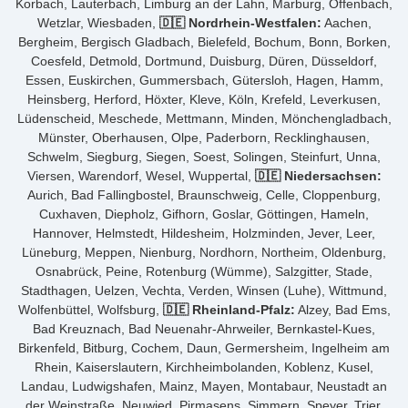
Korbach, Lauterbach, Limburg an der Lahn, Marburg, Offenbach,
Wetzlar, Wiesbaden,
🇩🇪 Nordrhein-Westfalen:
Aachen,
Bergheim, Bergisch Gladbach, Bielefeld, Bochum, Bonn, Borken,
Coesfeld, Detmold, Dortmund, Duisburg, Düren, Düsseldorf,
Essen, Euskirchen, Gummersbach, Gütersloh, Hagen, Hamm,
Heinsberg, Herford, Höxter, Kleve, Köln, Krefeld, Leverkusen,
Lüdenscheid, Meschede, Mettmann, Minden, Mönchengladbach,
Münster, Oberhausen, Olpe, Paderborn, Recklinghausen,
Schwelm, Siegburg, Siegen, Soest, Solingen, Steinfurt, Unna,
Viersen, Warendorf, Wesel, Wuppertal,
🇩🇪 Niedersachsen:
Aurich, Bad Fallingbostel, Braunschweig, Celle, Cloppenburg,
Cuxhaven, Diepholz, Gifhorn, Goslar, Göttingen, Hameln,
Hannover, Helmstedt, Hildesheim, Holzminden, Jever, Leer,
Lüneburg, Meppen, Nienburg, Nordhorn, Northeim, Oldenburg,
Osnabrück, Peine, Rotenburg (Wümme), Salzgitter, Stade,
Stadthagen, Uelzen, Vechta, Verden, Winsen (Luhe), Wittmund,
Wolfenbüttel, Wolfsburg,
🇩🇪 Rheinland-Pfalz:
Alzey, Bad Ems,
Bad Kreuznach, Bad Neuenahr-Ahrweiler, Bernkastel-Kues,
Birkenfeld, Bitburg, Cochem, Daun, Germersheim, Ingelheim am
Rhein, Kaiserslautern, Kirchheimbolanden, Koblenz, Kusel,
Landau, Ludwigshafen, Mainz, Mayen, Montabaur, Neustadt an
der Weinstraße, Neuwied, Pirmasens, Simmern, Speyer, Trier,