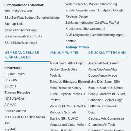
Widerrufsrecht / Widerrufsbelehrung
Firmenadresse / Standort:
Kundenbewertungen / Trustpilot / Google
900 32 Borinka 288
Reviews Badge
SSL-Zertifikat Badge / Sicherheitssiegel
Zahlungsmethoden (CardPay, PayPal,
Sitemap-Link
Kreditkarte, Überweisung...)
Newsletter-Anmeldung
AGB (Allgemeine Geschäftsbedingungen)
Sprachauswahl (DE /
EN
)
Kontakt
SSL / Sicherheitssiegel
Anfrage stellen
MEMBRANGEBLÄSE
VAKUUMPUMPEN
DRUCKLUFTTECHNIK
KLÄRANLAGEN
Anest Iwata
Atlas Copco
Aerzen
Airblok
Airman
Ersatzteile:
Becker
Busch
Dürr
Almig
Alup
Ama
Atlas
ESOair Enviro
Technik
Copco
Atmos
Axeco
HIBLOW
Edwards
Effepizeta
Elektror
Balke Dürr
Bauer
BEA
SECOH
Elmo Rietschle
Kinney-
Becker
Becker & Söhne
Thomas Rietschle
Tuthill
Leybold
Pedro Gil
Bellis & Morcom
BGS
Blitz
(YASUNAGA)
Pfeiffer
Schneider
Boehler
Boge
AIRMAC
Vacuum
POMPETRAVAINI
Bottarini
Broomwade
Charles Austen
Robuschi
Schmalz
Busch
NITTO (MEDO / Nitto Kohki)
Sterling SIHI
ULVAC
Ceccato Aria Compressa
Alita
Vacuubrand
Varian Agilent
Champion Air Tech
FujiMAC
Welch / ILMVAC
CompAir
Crepelle
Demag