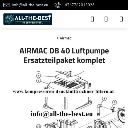
info@all-the-best.eu
+4367762015028
Airmac
AIRMAC DB 40 Luftpumpe
Ersatzteilpaket komplet