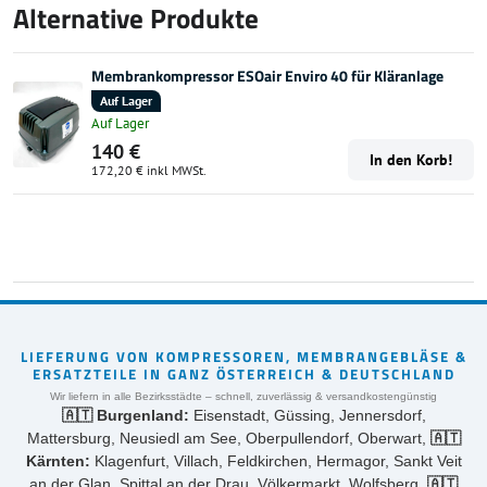
Alternative Produkte
Membrankompressor ESOair Enviro 40 für Kläranlage
Auf Lager
Auf Lager
140 €
In den Korb!
172,20 €
inkl MWSt.
LIEFERUNG VON KOMPRESSOREN, MEMBRANGEBLÄSE &
ERSATZTEILE IN GANZ ÖSTERREICH & DEUTSCHLAND
Wir liefern in alle Bezirksstädte – schnell, zuverlässig & versandkostengünstig
🇦🇹 Burgenland:
Eisenstadt, Güssing, Jennersdorf,
Mattersburg, Neusiedl am See, Oberpullendorf, Oberwart,
🇦🇹
Kärnten:
Klagenfurt, Villach, Feldkirchen, Hermagor, Sankt Veit
an der Glan, Spittal an der Drau, Völkermarkt, Wolfsberg,
🇦🇹