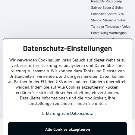
Rietschle
Rotorcomp
Sabroe
Sauer & Sohn
Schneider
Sperre
SPX
Stenhøj
Stromme
Sullair
Tamrotor
Timberjack
Volvo
Penta
Wittig
Worthington
Creyssensac
York
Datenschutz-Einstellungen
Alle Ersatzteile
Wir verwenden Cookies, um Ihren Besuch auf dieser Website zu
verbessern, ihre Leistung zu analysieren und Daten über ihre
30+ Jahre Erfahrung
Lagerware
Original & Kompatibel
Nutzung zu sammeln. Wir können dazu Tools und Dienste von
Branchenexperten
Schneller Versand AT &
Ersatzteile aller Marken
DE
Drittanbietern verwenden, und die gesammelten Daten können
an Partner in der EU, den USA oder anderen Ländern übermittelt
Faire Preise
Fachberatung
werden. Indem Sie auf "Alle Cookies akzeptieren" klicken,
Top Preis-Leistung
Persönlich & kompetent
erklären Sie sich mit dieser Verarbeitung einverstanden.
Detaillierte Informationen und die Möglichkeit, Ihre
Einstellungen zu ändern, finden Sie unten.
© 2025
kompressoren-drucklufttrockner-filtern.at
– Alle Rechte vorbehalten.
Datenschutz
Impressum
AGB
Versand & Lieferung
Kontakt / Anfrage
Erklärung zum Datenschutz
©
2026
Urheberrecht
Alle Cookies akzeptieren