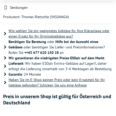
Sendungen
Produzent:
Thomas Rietschle (YASUNAGA)
Wie wählen Sie ein geeignetes Gebläse für Ihre Kläranlage oder
einen Ersatz für Ihr Originalgebläse aus?
Benötigen Sie Beratung
oder
Hilfe bei der Auswahl eines
Gebläses
oder benötigen Sie Liefer- und Preisinformationen?
Rufen Sie
++43 677 620 150 28
an
Wir garantieren die niedrigsten Preise ESOair auf dem Markt
Lieferzeit
: Wir haben ESOair Enviro-Gebläse auf Lager!!, daher
erfolgt die Lieferung innerhalb von 3-4 Werktagen ab Bestellung
Garantie
: 24 Monate
Haben Sie im E-Shop keinen Preis oder kein Ersatzteil für Ihr
Gebläse gefunden? Schicken Sie uns eine Anfrage
Preis in unserem Shop ist gültig für Österreich und
Deutschland