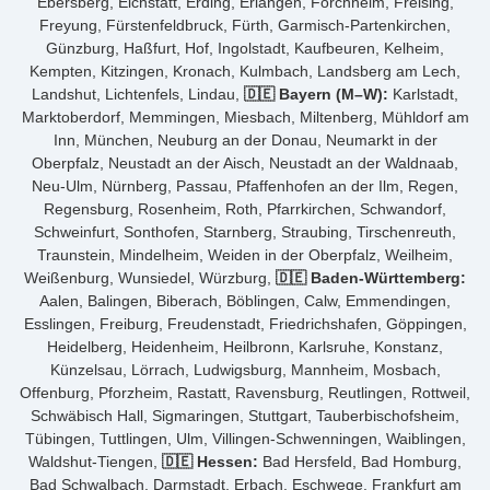
Ebersberg, Eichstätt, Erding, Erlangen, Forchheim, Freising,
Freyung, Fürstenfeldbruck, Fürth, Garmisch-Partenkirchen,
Günzburg, Haßfurt, Hof, Ingolstadt, Kaufbeuren, Kelheim,
Kempten, Kitzingen, Kronach, Kulmbach, Landsberg am Lech,
Landshut, Lichtenfels, Lindau,
🇩🇪 Bayern (M–W):
Karlstadt,
Marktoberdorf, Memmingen, Miesbach, Miltenberg, Mühldorf am
Inn, München, Neuburg an der Donau, Neumarkt in der
Oberpfalz, Neustadt an der Aisch, Neustadt an der Waldnaab,
Neu-Ulm, Nürnberg, Passau, Pfaffenhofen an der Ilm, Regen,
Regensburg, Rosenheim, Roth, Pfarrkirchen, Schwandorf,
Schweinfurt, Sonthofen, Starnberg, Straubing, Tirschenreuth,
Traunstein, Mindelheim, Weiden in der Oberpfalz, Weilheim,
Weißenburg, Wunsiedel, Würzburg,
🇩🇪 Baden-Württemberg:
Aalen, Balingen, Biberach, Böblingen, Calw, Emmendingen,
Esslingen, Freiburg, Freudenstadt, Friedrichshafen, Göppingen,
Heidelberg, Heidenheim, Heilbronn, Karlsruhe, Konstanz,
Künzelsau, Lörrach, Ludwigsburg, Mannheim, Mosbach,
Offenburg, Pforzheim, Rastatt, Ravensburg, Reutlingen, Rottweil,
Schwäbisch Hall, Sigmaringen, Stuttgart, Tauberbischofsheim,
Tübingen, Tuttlingen, Ulm, Villingen-Schwenningen, Waiblingen,
Waldshut-Tiengen,
🇩🇪 Hessen:
Bad Hersfeld, Bad Homburg,
Bad Schwalbach, Darmstadt, Erbach, Eschwege, Frankfurt am