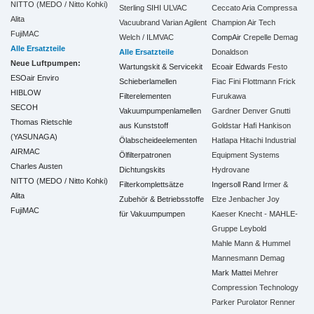
NITTO (MEDO / Nitto Kohki)
Sterling SIHI
ULVAC
Ceccato Aria Compressa
Alita
Vacuubrand
Varian Agilent
Champion Air Tech
FujiMAC
Welch / ILMVAC
CompAir
Crepelle
Demag
Alle Ersatzteile
Alle Ersatzteile
Donaldson
Neue Luftpumpen:
Wartungskit & Servicekit
Ecoair
Edwards
Festo
ESOair Enviro
Schieberlamellen
Fiac
Fini
Flottmann
Frick
HIBLOW
Filterelementen
Furukawa
SECOH
Vakuumpumpenlamellen
Gardner Denver
Gnutti
Thomas Rietschle
aus Kunststoff
Goldstar
Hafi
Hankison
(YASUNAGA)
Ölabscheideelementen
Hatlapa
Hitachi Industrial
AIRMAC
Ölfilterpatronen
Equipment Systems
Charles Austen
Dichtungskits
Hydrovane
NITTO (MEDO / Nitto Kohki)
Filterkomplettsätze
Ingersoll Rand
Irmer &
Alita
Zubehör & Betriebsstoffe
Elze
Jenbacher
Joy
FujiMAC
für Vakuumpumpen
Kaeser
Knecht - MAHLE-
Gruppe
Leybold
Mahle
Mann & Hummel
Mannesmann Demag
Mark
Mattei
Mehrer
Compression Technology
Parker
Purolator
Renner