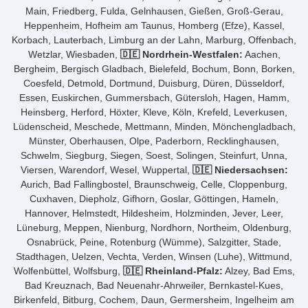
Main, Friedberg, Fulda, Gelnhausen, Gießen, Groß-Gerau,
Heppenheim, Hofheim am Taunus, Homberg (Efze), Kassel,
Korbach, Lauterbach, Limburg an der Lahn, Marburg, Offenbach,
Wetzlar, Wiesbaden,
🇩🇪 Nordrhein-Westfalen:
Aachen,
Bergheim, Bergisch Gladbach, Bielefeld, Bochum, Bonn, Borken,
Coesfeld, Detmold, Dortmund, Duisburg, Düren, Düsseldorf,
Essen, Euskirchen, Gummersbach, Gütersloh, Hagen, Hamm,
Heinsberg, Herford, Höxter, Kleve, Köln, Krefeld, Leverkusen,
Lüdenscheid, Meschede, Mettmann, Minden, Mönchengladbach,
Münster, Oberhausen, Olpe, Paderborn, Recklinghausen,
Schwelm, Siegburg, Siegen, Soest, Solingen, Steinfurt, Unna,
Viersen, Warendorf, Wesel, Wuppertal,
🇩🇪 Niedersachsen:
Aurich, Bad Fallingbostel, Braunschweig, Celle, Cloppenburg,
Cuxhaven, Diepholz, Gifhorn, Goslar, Göttingen, Hameln,
Hannover, Helmstedt, Hildesheim, Holzminden, Jever, Leer,
Lüneburg, Meppen, Nienburg, Nordhorn, Northeim, Oldenburg,
Osnabrück, Peine, Rotenburg (Wümme), Salzgitter, Stade,
Stadthagen, Uelzen, Vechta, Verden, Winsen (Luhe), Wittmund,
Wolfenbüttel, Wolfsburg,
🇩🇪 Rheinland-Pfalz:
Alzey, Bad Ems,
Bad Kreuznach, Bad Neuenahr-Ahrweiler, Bernkastel-Kues,
Birkenfeld, Bitburg, Cochem, Daun, Germersheim, Ingelheim am