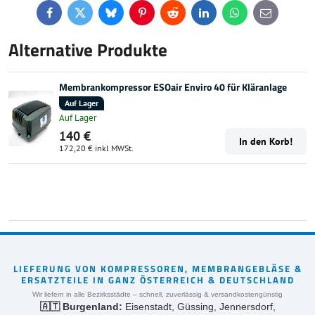
Facebook
Twitter
Bluesky
Pinterest
Reddit
LinkedIn
WhatsApp
E-
mail
Alternative Produkte
Membrankompressor ESOair Enviro 40 für Kläranlage
Auf Lager
Auf Lager
140 €
In den Korb!
172,20 €
inkl MWSt.
LIEFERUNG VON KOMPRESSOREN, MEMBRANGEBLÄSE &
ERSATZTEILE IN GANZ ÖSTERREICH & DEUTSCHLAND
Wir liefern in alle Bezirksstädte – schnell, zuverlässig & versandkostengünstig
🇦🇹 Burgenland:
Eisenstadt, Güssing, Jennersdorf,