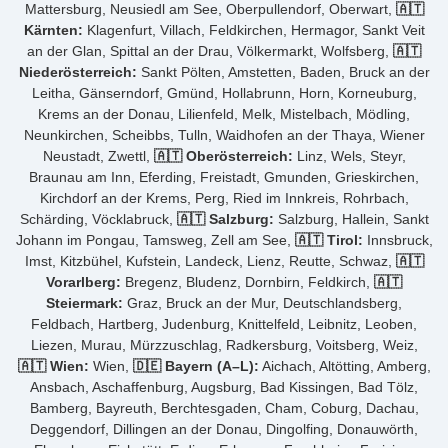
Mattersburg, Neusiedl am See, Oberpullendorf, Oberwart,
🇦🇹
Kärnten:
Klagenfurt, Villach, Feldkirchen, Hermagor, Sankt Veit
an der Glan, Spittal an der Drau, Völkermarkt, Wolfsberg,
🇦🇹
Niederösterreich:
Sankt Pölten, Amstetten, Baden, Bruck an der
Leitha, Gänserndorf, Gmünd, Hollabrunn, Horn, Korneuburg,
Krems an der Donau, Lilienfeld, Melk, Mistelbach, Mödling,
Neunkirchen, Scheibbs, Tulln, Waidhofen an der Thaya, Wiener
Neustadt, Zwettl,
🇦🇹 Oberösterreich:
Linz, Wels, Steyr,
Braunau am Inn, Eferding, Freistadt, Gmunden, Grieskirchen,
Kirchdorf an der Krems, Perg, Ried im Innkreis, Rohrbach,
Schärding, Vöcklabruck,
🇦🇹 Salzburg:
Salzburg, Hallein, Sankt
Johann im Pongau, Tamsweg, Zell am See,
🇦🇹 Tirol:
Innsbruck,
Imst, Kitzbühel, Kufstein, Landeck, Lienz, Reutte, Schwaz,
🇦🇹
Vorarlberg:
Bregenz, Bludenz, Dornbirn, Feldkirch,
🇦🇹
Steiermark:
Graz, Bruck an der Mur, Deutschlandsberg,
Feldbach, Hartberg, Judenburg, Knittelfeld, Leibnitz, Leoben,
Liezen, Murau, Mürzzuschlag, Radkersburg, Voitsberg, Weiz,
🇦🇹 Wien:
Wien,
🇩🇪 Bayern (A–L):
Aichach, Altötting, Amberg,
Ansbach, Aschaffenburg, Augsburg, Bad Kissingen, Bad Tölz,
Bamberg, Bayreuth, Berchtesgaden, Cham, Coburg, Dachau,
Deggendorf, Dillingen an der Donau, Dingolfing, Donauwörth,