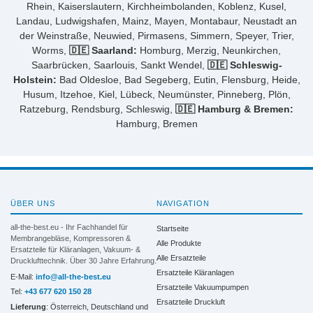
Rhein, Kaiserslautern, Kirchheimbolanden, Koblenz, Kusel,
Landau, Ludwigshafen, Mainz, Mayen, Montabaur, Neustadt an
der Weinstraße, Neuwied, Pirmasens, Simmern, Speyer, Trier,
Worms,
🇩🇪 Saarland:
Homburg, Merzig, Neunkirchen,
Saarbrücken, Saarlouis, Sankt Wendel,
🇩🇪 Schleswig-
Holstein:
Bad Oldesloe, Bad Segeberg, Eutin, Flensburg, Heide,
Husum, Itzehoe, Kiel, Lübeck, Neumünster, Pinneberg, Plön,
Ratzeburg, Rendsburg, Schleswig,
🇩🇪 Hamburg & Bremen:
Hamburg, Bremen
ÜBER UNS
NAVIGATION
all-the-best.eu - Ihr Fachhandel für
Startseite
Membrangebläse, Kompressoren &
Alle Produkte
Ersatzteile für Kläranlagen, Vakuum- &
Alle Ersatzteile
Drucklufttechnik. Über 30 Jahre Erfahrung.
Ersatzteile Kläranlagen
E-Mail:
info@all-the-best.eu
Ersatzteile Vakuumpumpen
Tel:
+43 677 620 150 28
Ersatzteile Druckluft
Lieferung
: Österreich, Deutschland und