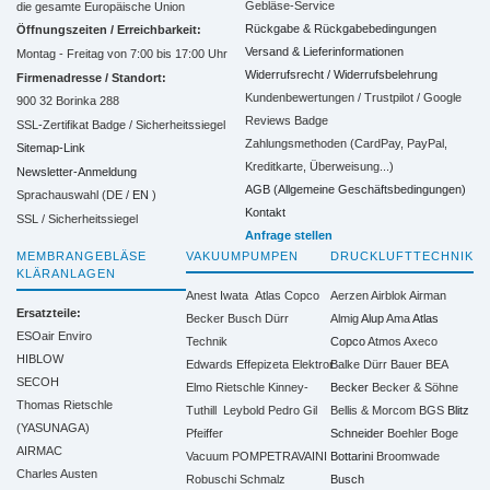
Gebläse-Service
die gesamte Europäische Union
Rückgabe & Rückgabebedingungen
Öffnungszeiten / Erreichbarkeit:
Versand & Lieferinformationen
Montag - Freitag von 7:00 bis 17:00 Uhr
Widerrufsrecht / Widerrufsbelehrung
Firmenadresse / Standort:
Kundenbewertungen / Trustpilot / Google
900 32 Borinka 288
Reviews Badge
SSL-Zertifikat Badge / Sicherheitssiegel
Zahlungsmethoden (CardPay, PayPal,
Sitemap-Link
Kreditkarte, Überweisung...)
Newsletter-Anmeldung
AGB (Allgemeine Geschäftsbedingungen)
Sprachauswahl (DE /
EN
)
Kontakt
SSL / Sicherheitssiegel
Anfrage stellen
MEMBRANGEBLÄSE
VAKUUMPUMPEN
DRUCKLUFTTECHNIK
KLÄRANLAGEN
Anest Iwata
Atlas Copco
Aerzen
Airblok
Airman
Ersatzteile:
Becker
Busch
Dürr
Almig
Alup
Ama
Atlas
ESOair Enviro
Technik
Copco
Atmos
Axeco
HIBLOW
Edwards
Effepizeta
Elektror
Balke Dürr
Bauer
BEA
SECOH
Elmo Rietschle
Kinney-
Becker
Becker & Söhne
Thomas Rietschle
Tuthill
Leybold
Pedro Gil
Bellis & Morcom
BGS
Blitz
(YASUNAGA)
Pfeiffer
Schneider
Boehler
Boge
AIRMAC
Vacuum
POMPETRAVAINI
Bottarini
Broomwade
Charles Austen
Robuschi
Schmalz
Busch