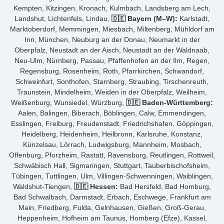
Kempten, Kitzingen, Kronach, Kulmbach, Landsberg am Lech,
Landshut, Lichtenfels, Lindau,
🇩🇪 Bayern (M–W):
Karlstadt,
Marktoberdorf, Memmingen, Miesbach, Miltenberg, Mühldorf am
Inn, München, Neuburg an der Donau, Neumarkt in der
Oberpfalz, Neustadt an der Aisch, Neustadt an der Waldnaab,
Neu-Ulm, Nürnberg, Passau, Pfaffenhofen an der Ilm, Regen,
Regensburg, Rosenheim, Roth, Pfarrkirchen, Schwandorf,
Schweinfurt, Sonthofen, Starnberg, Straubing, Tirschenreuth,
Traunstein, Mindelheim, Weiden in der Oberpfalz, Weilheim,
Weißenburg, Wunsiedel, Würzburg,
🇩🇪 Baden-Württemberg:
Aalen, Balingen, Biberach, Böblingen, Calw, Emmendingen,
Esslingen, Freiburg, Freudenstadt, Friedrichshafen, Göppingen,
Heidelberg, Heidenheim, Heilbronn, Karlsruhe, Konstanz,
Künzelsau, Lörrach, Ludwigsburg, Mannheim, Mosbach,
Offenburg, Pforzheim, Rastatt, Ravensburg, Reutlingen, Rottweil,
Schwäbisch Hall, Sigmaringen, Stuttgart, Tauberbischofsheim,
Tübingen, Tuttlingen, Ulm, Villingen-Schwenningen, Waiblingen,
Waldshut-Tiengen,
🇩🇪 Hessen:
Bad Hersfeld, Bad Homburg,
Bad Schwalbach, Darmstadt, Erbach, Eschwege, Frankfurt am
Main, Friedberg, Fulda, Gelnhausen, Gießen, Groß-Gerau,
Heppenheim, Hofheim am Taunus, Homberg (Efze), Kassel,