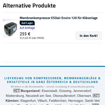
Alternative Produkte
Membrankompressor ESOair Enviro 120 für Kläranlage
Auf Lager
Auf Anfrage
255 €
In den Korb!
313,65 €
inkl MWSt.
LIEFERUNG VON KOMPRESSOREN, MEMBRANGEBLÄSE &
ERSATZTEILE IN GANZ ÖSTERREICH & DEUTSCHLAND
Wir liefern in alle Bezirksstädte – schnell, zuverlässig & versandkostengünstig
🇦🇹 Burgenland:
Eisenstadt, Güssing, Jennersdorf,
Mattersburg, Neusiedl am See, Oberpullendorf, Oberwart,
🇦🇹
Kärnten:
Klagenfurt, Villach, Feldkirchen, Hermagor, Sankt Veit