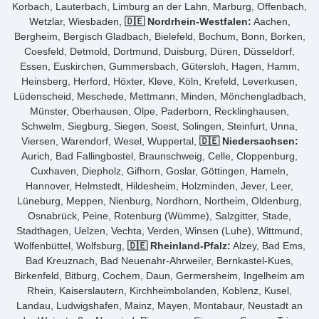
Korbach, Lauterbach, Limburg an der Lahn, Marburg, Offenbach,
Wetzlar, Wiesbaden,
🇩🇪 Nordrhein-Westfalen:
Aachen,
Bergheim, Bergisch Gladbach, Bielefeld, Bochum, Bonn, Borken,
Coesfeld, Detmold, Dortmund, Duisburg, Düren, Düsseldorf,
Essen, Euskirchen, Gummersbach, Gütersloh, Hagen, Hamm,
Heinsberg, Herford, Höxter, Kleve, Köln, Krefeld, Leverkusen,
Lüdenscheid, Meschede, Mettmann, Minden, Mönchengladbach,
Münster, Oberhausen, Olpe, Paderborn, Recklinghausen,
Schwelm, Siegburg, Siegen, Soest, Solingen, Steinfurt, Unna,
Viersen, Warendorf, Wesel, Wuppertal,
🇩🇪 Niedersachsen:
Aurich, Bad Fallingbostel, Braunschweig, Celle, Cloppenburg,
Cuxhaven, Diepholz, Gifhorn, Goslar, Göttingen, Hameln,
Hannover, Helmstedt, Hildesheim, Holzminden, Jever, Leer,
Lüneburg, Meppen, Nienburg, Nordhorn, Northeim, Oldenburg,
Osnabrück, Peine, Rotenburg (Wümme), Salzgitter, Stade,
Stadthagen, Uelzen, Vechta, Verden, Winsen (Luhe), Wittmund,
Wolfenbüttel, Wolfsburg,
🇩🇪 Rheinland-Pfalz:
Alzey, Bad Ems,
Bad Kreuznach, Bad Neuenahr-Ahrweiler, Bernkastel-Kues,
Birkenfeld, Bitburg, Cochem, Daun, Germersheim, Ingelheim am
Rhein, Kaiserslautern, Kirchheimbolanden, Koblenz, Kusel,
Landau, Ludwigshafen, Mainz, Mayen, Montabaur, Neustadt an