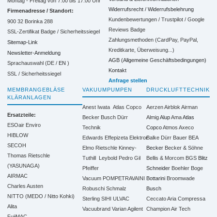
Montag - Freitag von 7:00 bis 17:00 Uhr
Widerrufsrecht / Widerrufsbelehrung
Firmenadresse / Standort:
Kundenbewertungen / Trustpilot / Google
900 32 Borinka 288
Reviews Badge
SSL-Zertifikat Badge / Sicherheitssiegel
Zahlungsmethoden (CardPay, PayPal,
Sitemap-Link
Kreditkarte, Überweisung...)
Newsletter-Anmeldung
AGB (Allgemeine Geschäftsbedingungen)
Sprachauswahl (DE /
EN
)
Kontakt
SSL / Sicherheitssiegel
Anfrage stellen
MEMBRANGEBLÄSE
VAKUUMPUMPEN
DRUCKLUFTTECHNIK
KLÄRANLAGEN
Anest Iwata
Atlas Copco
Aerzen
Airblok
Airman
Ersatzteile:
Becker
Busch
Dürr
Almig
Alup
Ama
Atlas
ESOair Enviro
Technik
Copco
Atmos
Axeco
HIBLOW
Edwards
Effepizeta
Elektror
Balke Dürr
Bauer
BEA
SECOH
Elmo Rietschle
Kinney-
Becker
Becker & Söhne
Thomas Rietschle
Tuthill
Leybold
Pedro Gil
Bellis & Morcom
BGS
Blitz
(YASUNAGA)
Pfeiffer
Schneider
Boehler
Boge
AIRMAC
Vacuum
POMPETRAVAINI
Bottarini
Broomwade
Charles Austen
Robuschi
Schmalz
Busch
NITTO (MEDO / Nitto Kohki)
Sterling SIHI
ULVAC
Ceccato Aria Compressa
Alita
Vacuubrand
Varian Agilent
Champion Air Tech
FujiMAC