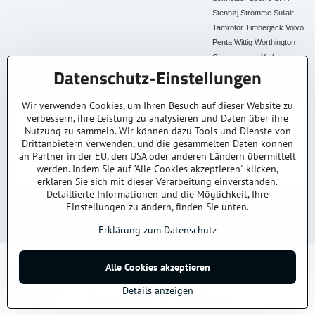
Stenhøj
Stromme
Sullair
Tamrotor
Timberjack
Volvo
Penta
Wittig
Worthington
Creyssensac
York
Datenschutz-Einstellungen
Alle Ersatzteile
Wir verwenden Cookies, um Ihren Besuch auf dieser Website zu
verbessern, ihre Leistung zu analysieren und Daten über ihre
30+ Jahre Erfahrung
Lagerware
Original & Kompatibel
Nutzung zu sammeln. Wir können dazu Tools und Dienste von
Branchenexperten
Schneller Versand AT &
Ersatzteile aller Marken
DE
Drittanbietern verwenden, und die gesammelten Daten können
an Partner in der EU, den USA oder anderen Ländern übermittelt
Faire Preise
Fachberatung
werden. Indem Sie auf "Alle Cookies akzeptieren" klicken,
Top Preis-Leistung
Persönlich & kompetent
erklären Sie sich mit dieser Verarbeitung einverstanden.
Detaillierte Informationen und die Möglichkeit, Ihre
Einstellungen zu ändern, finden Sie unten.
© 2025
kompressoren-drucklufttrockner-filtern.at
– Alle Rechte vorbehalten.
Datenschutz
Impressum
AGB
Versand & Lieferung
Kontakt / Anfrage
Erklärung zum Datenschutz
Alle Cookies akzeptieren
©
2026
Urheberrecht
Datenschutz-Einstellungen
Erklärung zum Datenschutz
Details anzeigen
Website erstellt mit:
BiznisWeb.sk