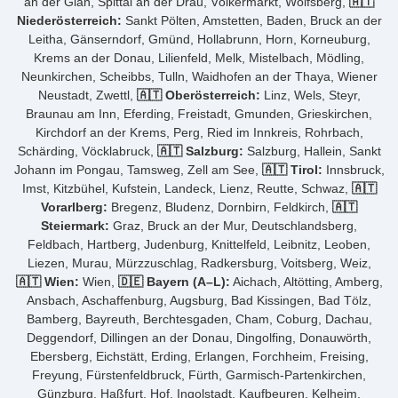
an der Glan, Spittal an der Drau, Völkermarkt, Wolfsberg,
🇦🇹
Niederösterreich:
Sankt Pölten, Amstetten, Baden, Bruck an der
Leitha, Gänserndorf, Gmünd, Hollabrunn, Horn, Korneuburg,
Krems an der Donau, Lilienfeld, Melk, Mistelbach, Mödling,
Neunkirchen, Scheibbs, Tulln, Waidhofen an der Thaya, Wiener
Neustadt, Zwettl,
🇦🇹 Oberösterreich:
Linz, Wels, Steyr,
Braunau am Inn, Eferding, Freistadt, Gmunden, Grieskirchen,
Kirchdorf an der Krems, Perg, Ried im Innkreis, Rohrbach,
Schärding, Vöcklabruck,
🇦🇹 Salzburg:
Salzburg, Hallein, Sankt
Johann im Pongau, Tamsweg, Zell am See,
🇦🇹 Tirol:
Innsbruck,
Imst, Kitzbühel, Kufstein, Landeck, Lienz, Reutte, Schwaz,
🇦🇹
Vorarlberg:
Bregenz, Bludenz, Dornbirn, Feldkirch,
🇦🇹
Steiermark:
Graz, Bruck an der Mur, Deutschlandsberg,
Feldbach, Hartberg, Judenburg, Knittelfeld, Leibnitz, Leoben,
Liezen, Murau, Mürzzuschlag, Radkersburg, Voitsberg, Weiz,
🇦🇹 Wien:
Wien,
🇩🇪 Bayern (A–L):
Aichach, Altötting, Amberg,
Ansbach, Aschaffenburg, Augsburg, Bad Kissingen, Bad Tölz,
Bamberg, Bayreuth, Berchtesgaden, Cham, Coburg, Dachau,
Deggendorf, Dillingen an der Donau, Dingolfing, Donauwörth,
Ebersberg, Eichstätt, Erding, Erlangen, Forchheim, Freising,
Freyung, Fürstenfeldbruck, Fürth, Garmisch-Partenkirchen,
Günzburg, Haßfurt, Hof, Ingolstadt, Kaufbeuren, Kelheim,