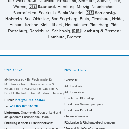
der Weinstraße, Neuwied, Pirmasens, Simmern, Speyer, Trier,
Worms,
🇩🇪 Saarland:
Homburg, Merzig, Neunkirchen,
Saarbrücken, Saarlouis, Sankt Wendel,
🇩🇪 Schleswig-
Holstein:
Bad Oldesloe, Bad Segeberg, Eutin, Flensburg, Heide,
Husum, Itzehoe, Kiel, Lübeck, Neumünster, Pinneberg, Plön,
Ratzeburg, Rendsburg, Schleswig,
🇩🇪 Hamburg & Bremen:
Hamburg, Bremen
ÜBER UNS
NAVIGATION
all-the-best.eu - Ihr Fachhandel für
Startseite
Membrangebläse, Kompressoren &
Alle Produkte
Ersatzteile für Kläranlagen, Vakuum- &
Alle Ersatzteile
Drucklufttechnik. Über 30 Jahre Erfahrung.
Ersatzteile Kläranlagen
E-Mail:
info@all-the-best.eu
Ersatzteile Vakuumpumpen
Tel:
+43 677 620 150 28
Ersatzteile Druckluft
Lieferung
: Österreich, Deutschland und
Gebläse-Service
die gesamte Europäische Union
Rückgabe & Rückgabebedingungen
Öffnungszeiten / Erreichbarkeit:
Versand & Lieferinformationen