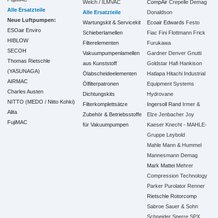
Welch / ILMVAC
CompAir
Crepelle
Demag
Alle Ersatzteile
Alle Ersatzteile
Donaldson
Neue Luftpumpen:
Wartungskit & Servicekit
Ecoair
Edwards
Festo
ESOair Enviro
Schieberlamellen
Fiac
Fini
Flottmann
Frick
HIBLOW
Filterelementen
Furukawa
SECOH
Vakuumpumpenlamellen
Gardner Denver
Gnutti
Thomas Rietschle
aus Kunststoff
Goldstar
Hafi
Hankison
(YASUNAGA)
Ölabscheideelementen
Hatlapa
Hitachi Industrial
AIRMAC
Ölfilterpatronen
Equipment Systems
Charles Austen
Dichtungskits
Hydrovane
NITTO (MEDO / Nitto Kohki)
Filterkomplettsätze
Ingersoll Rand
Irmer &
Alita
Zubehör & Betriebsstoffe
Elze
Jenbacher
Joy
FujiMAC
für Vakuumpumpen
Kaeser
Knecht - MAHLE-
Gruppe
Leybold
Mahle
Mann & Hummel
Mannesmann Demag
Mark
Mattei
Mehrer
Compression Technology
Parker
Purolator
Renner
Rietschle
Rotorcomp
Sabroe
Sauer & Sohn
Schneider
Sperre
SPX