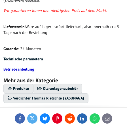
(YASUNAGA) Gebläse.
Wir garantieren Ihnen den niedrigsten Preis auf dem Markt.
Liefertermin
:Ware auf Lager - sofort lieferbar!!, also innerhalb cca 3
Tage nach der Bestellung
Garantie
: 24 Monaten
Technische parametern
Betriebsanleitung
Mehr aus der Kategorie
Produkte
Kläranlagenzubehör
Verdichter Thomas Rietschle (YASUNAGA)
Facebook
Twitter
Bluesky
Pinterest
Reddit
LinkedIn
WhatsApp
E-
mail