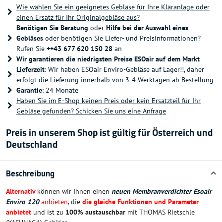
Wie wählen Sie ein geeignetes Gebläse für Ihre Kläranlage oder
einen Ersatz für Ihr Originalgebläse aus?
Benötigen Sie Beratung
oder
Hilfe bei der Auswahl eines
Gebläses
oder benötigen Sie Liefer- und Preisinformationen?
Rufen Sie
++43 677 620 150 28
an
Wir garantieren die niedrigsten Preise ESOair auf dem Markt
Lieferzeit
: Wir haben ESOair Enviro-Gebläse auf Lager!!, daher
erfolgt die Lieferung innerhalb von 3-4 Werktagen ab Bestellung
Garantie
: 24 Monate
Haben Sie im E-Shop keinen Preis oder kein Ersatzteil für Ihr
Gebläse gefunden? Schicken Sie uns eine Anfrage
Preis in unserem Shop ist gültig für Österreich und
Deutschland
Beschreibung
Alternativ
können wir Ihnen einen
neuen Membranverdichter Esoair
Enviro 120
anbieten
, die
die gleiche Funktionen und Parameter
anbietet
und ist zu
100% austauschbar
mit THOMAS Rietschle